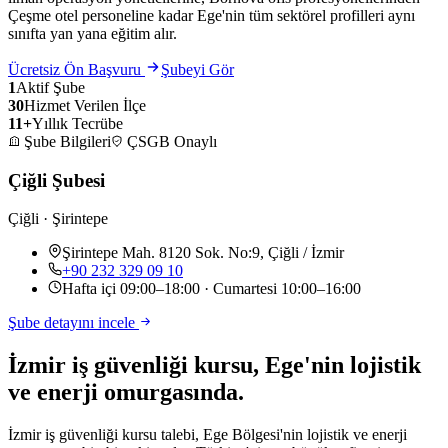
Çeşme otel personeline kadar Ege'nin tüm sektörel profilleri aynı
sınıfta yan yana eğitim alır.
Ücretsiz Ön Başvuru
Şubeyi Gör
1
Aktif Şube
30
Hizmet Verilen İlçe
11+
Yıllık Tecrübe
Şube Bilgileri
ÇSGB Onaylı
Çiğli Şubesi
Çiğli · Şirintepe
Şirintepe Mah. 8120 Sok. No:9, Çiğli / İzmir
+90 232 329 09 10
Hafta içi 09:00–18:00 · Cumartesi 10:00–16:00
Şube detayını incele
İzmir iş güvenliği kursu,
Ege'nin lojistik
ve enerji omurgasında
.
İzmir iş güvenliği kursu talebi, Ege Bölgesi'nin lojistik ve enerji