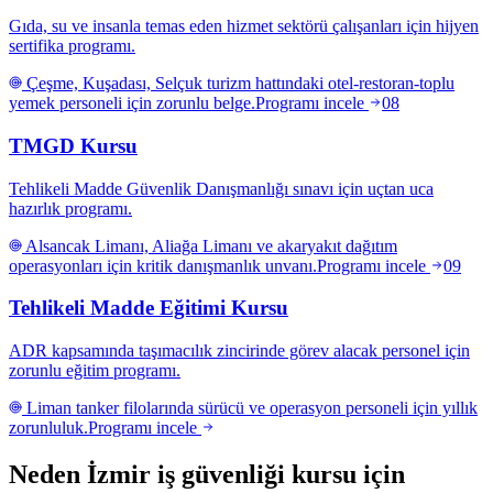
Gıda, su ve insanla temas eden hizmet sektörü çalışanları için hijyen
sertifika programı.
Çeşme, Kuşadası, Selçuk turizm hattındaki otel-restoran-toplu
yemek personeli için zorunlu belge.
Programı incele
08
TMGD Kursu
Tehlikeli Madde Güvenlik Danışmanlığı sınavı için uçtan uca
hazırlık programı.
Alsancak Limanı, Aliağa Limanı ve akaryakıt dağıtım
operasyonları için kritik danışmanlık unvanı.
Programı incele
09
Tehlikeli Madde Eğitimi Kursu
ADR kapsamında taşımacılık zincirinde görev alacak personel için
zorunlu eğitim programı.
Liman tanker filolarında sürücü ve operasyon personeli için yıllık
zorunluluk.
Programı incele
Neden İzmir iş güvenliği kursu için