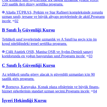
220 saatlik ileri düzey sertifika programı.
Aliağa TÜPRAŞ, Petkim ve Star Rafineri kompleksinde zorunlu
uzman sınıfı; tersane ve büyük altyapı projelerinde de aktif.
Programı
incele
02
B Sınıfı İş Güvenliği Kursu
Tehlikeli sınıf işyerlerinde uzmanlık ve A Sınıfı'na geçiş için ön
koşul niteliğindeki temel sertifika programı.
Çiğli Atatürk OSB, Manisa OSB ve Aydın-Denizli sanayi
koridorunda en yoğun başvurulan sınıf.
Programı incele
03
C Sınıfı İş Güvenliği Kursu
Az tehlikeli sınıfta görev alacak iş güvenliği uzmanları için 90
saatlik giriş programı.
Bornova, Karşıyaka, Konak plaza ofislerinin ve büyük finans-
hizmet şirketlerinin standart uzman seçimi.
Programı incele
04
İşyeri Hekimliği Kursu