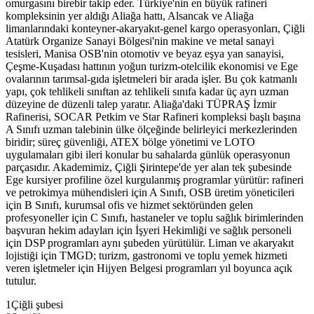
omurgasını birebir takip eder. Türkiye'nin en büyük rafineri
kompleksinin yer aldığı Aliağa hattı, Alsancak ve Aliağa
limanlarındaki konteyner-akaryakıt-genel kargo operasyonları, Çiğli
Atatürk Organize Sanayi Bölgesi'nin makine ve metal sanayi
tesisleri, Manisa OSB'nin otomotiv ve beyaz eşya yan sanayisi,
Çeşme-Kuşadası hattının yoğun turizm-otelcilik ekonomisi ve Ege
ovalarının tarımsal-gıda işletmeleri bir arada işler. Bu çok katmanlı
yapı, çok tehlikeli sınıftan az tehlikeli sınıfa kadar üç ayrı uzman
düzeyine de düzenli talep yaratır. Aliağa'daki TÜPRAŞ İzmir
Rafinerisi, SOCAR Petkim ve Star Rafineri kompleksi başlı başına
A Sınıfı uzman talebinin ülke ölçeğinde belirleyici merkezlerinden
biridir; süreç güvenliği, ATEX bölge yönetimi ve LOTO
uygulamaları gibi ileri konular bu sahalarda günlük operasyonun
parçasıdır. Akademimiz, Çiğli Şirintepe'de yer alan tek şubesinde
Ege kursiyer profiline özel kurgulanmış programlar yürütür: rafineri
ve petrokimya mühendisleri için A Sınıfı, OSB üretim yöneticileri
için B Sınıfı, kurumsal ofis ve hizmet sektöründen gelen
profesyoneller için C Sınıfı, hastaneler ve toplu sağlık birimlerinden
başvuran hekim adayları için İşyeri Hekimliği ve sağlık personeli
için DSP programları aynı şubeden yürütülür. Liman ve akaryakıt
lojistiği için TMGD; turizm, gastronomi ve toplu yemek hizmeti
veren işletmeler için Hijyen Belgesi programları yıl boyunca açık
tutulur.
1
Çiğli şubesi