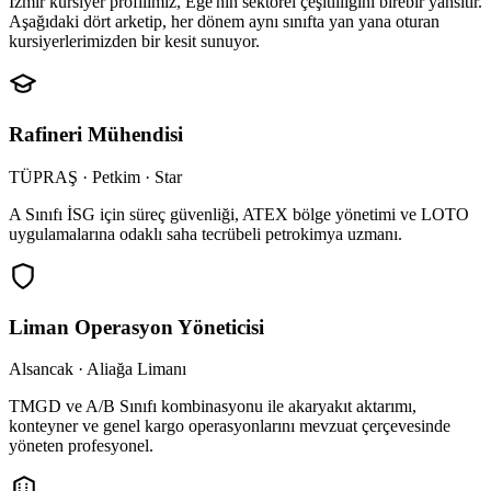
İzmir kursiyer profilimiz, Ege'nin sektörel çeşitliliğini birebir yansıtır.
Aşağıdaki dört arketip, her dönem aynı sınıfta yan yana oturan
kursiyerlerimizden bir kesit sunuyor.
Rafineri Mühendisi
TÜPRAŞ · Petkim · Star
A Sınıfı İSG için süreç güvenliği, ATEX bölge yönetimi ve LOTO
uygulamalarına odaklı saha tecrübeli petrokimya uzmanı.
Liman Operasyon Yöneticisi
Alsancak · Aliağa Limanı
TMGD ve A/B Sınıfı kombinasyonu ile akaryakıt aktarımı,
konteyner ve genel kargo operasyonlarını mevzuat çerçevesinde
yöneten profesyonel.