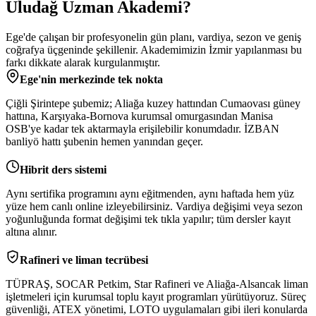
Uludağ Uzman Akademi
?
Ege'de çalışan bir profesyonelin gün planı, vardiya, sezon ve geniş
coğrafya üçgeninde şekillenir. Akademimizin İzmir yapılanması bu
farkı dikkate alarak kurgulanmıştır.
Ege'nin merkezinde tek nokta
Çiğli Şirintepe şubemiz; Aliağa kuzey hattından Cumaovası güney
hattına, Karşıyaka-Bornova kurumsal omurgasından Manisa
OSB'ye kadar tek aktarmayla erişilebilir konumdadır. İZBAN
banliyö hattı şubenin hemen yanından geçer.
Hibrit ders sistemi
Aynı sertifika programını aynı eğitmenden, aynı haftada hem yüz
yüze hem canlı online izleyebilirsiniz. Vardiya değişimi veya sezon
yoğunluğunda format değişimi tek tıkla yapılır; tüm dersler kayıt
altına alınır.
Rafineri ve liman tecrübesi
TÜPRAŞ, SOCAR Petkim, Star Rafineri ve Aliağa-Alsancak liman
işletmeleri için kurumsal toplu kayıt programları yürütüyoruz. Süreç
güvenliği, ATEX yönetimi, LOTO uygulamaları gibi ileri konularda