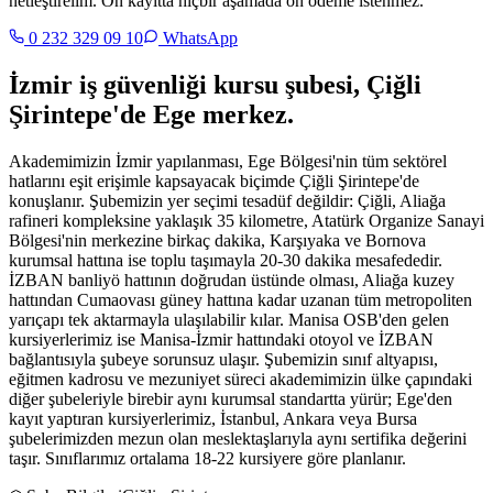
netleştirelim. Ön kayıtta hiçbir aşamada ön ödeme istenmez.
0 232 329 09 10
WhatsApp
İzmir iş güvenliği kursu şubesi,
Çiğli
Şirintepe'de Ege merkez
.
Akademimizin İzmir yapılanması, Ege Bölgesi'nin tüm sektörel
hatlarını eşit erişimle kapsayacak biçimde Çiğli Şirintepe'de
konuşlanır. Şubemizin yer seçimi tesadüf değildir: Çiğli, Aliağa
rafineri kompleksine yaklaşık 35 kilometre, Atatürk Organize Sanayi
Bölgesi'nin merkezine birkaç dakika, Karşıyaka ve Bornova
kurumsal hattına ise toplu taşımayla 20-30 dakika mesafededir.
İZBAN banliyö hattının doğrudan üstünde olması, Aliağa kuzey
hattından Cumaovası güney hattına kadar uzanan tüm metropoliten
yarıçapı tek aktarmayla ulaşılabilir kılar. Manisa OSB'den gelen
kursiyerlerimiz ise Manisa-İzmir hattındaki otoyol ve İZBAN
bağlantısıyla şubeye sorunsuz ulaşır. Şubemizin sınıf altyapısı,
eğitmen kadrosu ve mezuniyet süreci akademimizin ülke çapındaki
diğer şubeleriyle birebir aynı kurumsal standartta yürür; Ege'den
kayıt yaptıran kursiyerlerimiz, İstanbul, Ankara veya Bursa
şubelerimizden mezun olan meslektaşlarıyla aynı sertifika değerini
taşır. Sınıflarımız ortalama 18-22 kursiyere göre planlanır.