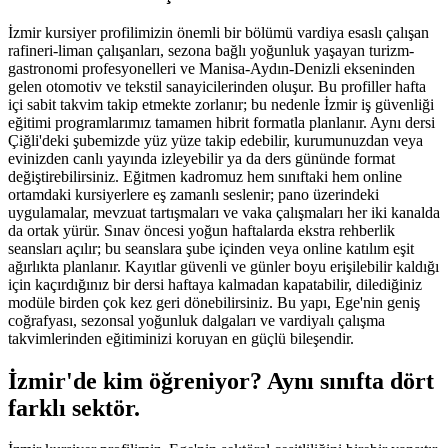
İzmir kursiyer profilimizin önemli bir bölümü vardiya esaslı çalışan
rafineri-liman çalışanları, sezona bağlı yoğunluk yaşayan turizm-
gastronomi profesyonelleri ve Manisa-Aydın-Denizli ekseninden
gelen otomotiv ve tekstil sanayicilerinden oluşur. Bu profiller hafta
içi sabit takvim takip etmekte zorlanır; bu nedenle İzmir iş güvenliği
eğitimi programlarımız tamamen hibrit formatla planlanır. Aynı dersi
Çiğli'deki şubemizde yüz yüze takip edebilir, kurumunuzdan veya
evinizden canlı yayında izleyebilir ya da ders gününde format
değiştirebilirsiniz. Eğitmen kadromuz hem sınıftaki hem online
ortamdaki kursiyerlere eş zamanlı seslenir; pano üzerindeki
uygulamalar, mevzuat tartışmaları ve vaka çalışmaları her iki kanalda
da ortak yürür. Sınav öncesi yoğun haftalarda ekstra rehberlik
seansları açılır; bu seanslara şube içinden veya online katılım eşit
ağırlıkta planlanır. Kayıtlar güvenli ve günler boyu erişilebilir kaldığı
için kaçırdığınız bir dersi haftaya kalmadan kapatabilir, dilediğiniz
modüle birden çok kez geri dönebilirsiniz. Bu yapı, Ege'nin geniş
coğrafyası, sezonsal yoğunluk dalgaları ve vardiyalı çalışma
takvimlerinden eğitiminizi koruyan en güçlü bileşendir.
İzmir'de kim öğreniyor?
Aynı sınıfta dört
farklı sektör.