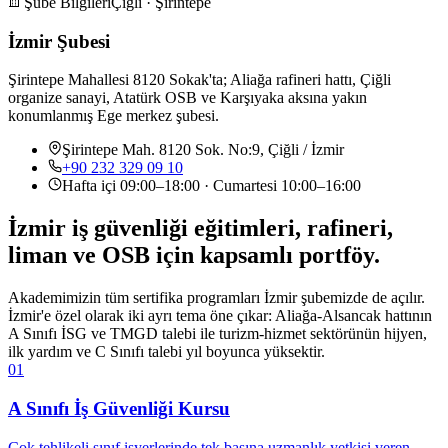
Şube Bilgileri
Çiğli · Şirintepe
İzmir Şubesi
Şirintepe Mahallesi 8120 Sokak'ta; Aliağa rafineri hattı, Çiğli
organize sanayi, Atatürk OSB ve Karşıyaka aksına yakın
konumlanmış Ege merkez şubesi.
Şirintepe Mah. 8120 Sok. No:9, Çiğli / İzmir
+90 232 329 09 10
Hafta içi 09:00–18:00 · Cumartesi 10:00–16:00
İzmir iş güvenliği eğitimleri,
rafineri,
liman ve OSB
için kapsamlı portföy.
Akademimizin tüm sertifika programları İzmir şubemizde de açılır.
İzmir'e özel olarak iki ayrı tema öne çıkar: Aliağa-Alsancak hattının
A Sınıfı İSG ve TMGD talebi ile turizm-hizmet sektörünün hijyen,
ilk yardım ve C Sınıfı talebi yıl boyunca yüksektir.
01
A Sınıfı İş Güvenliği Kursu
Çok tehlikeli sınıf işyerlerinde tek başına uzmanlık yetkisi veren,