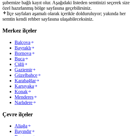
şubemize bağlı kayıt olur. Aşağıdaki listeden semtinizi seçerek size
özel hazırlanmış bölge sayfasına geçebilirsiniz.
İlçe sayfaları aşamalı olarak içerikle dolduruluyor; yakında her
semtin kendi rehber sayfasına ulaşabileceksiniz.
Merkez ilçeler
Balçova
Bayraklı
Bornova
Buca
Çiğli
Gaziemir
Güzelbahçe
Karabağlar
Karşıyaka
Konak
Menderes
Narlıdere
Çevre ilçeler
Aliağa
Bayındır