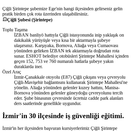
Çiğli Şirintepe şubemize Ege'nin hangi ilçesinden gelirseniz gelin
pratik birden çok rota üzerinden ulaşabilirsiniz.
Çiğli Şubesi (Şirintepe)
Toplu Taşıma
İZBAN banliyö hattıyla Çiğli istasyonunda inip yaklaşık on
dakikalık yürüyüşle veya kısa bir aktarmayla şubeye
ulaşırsınız. Karşıyaka, Bornova, Aliağa veya Cumaovası
yönünden gelirken İZBAN tek aktarmayla doğrudan rota
sunar. ESHOT belediye otobüsleri Şirintepe Mahallesi içinden
geçen 152, 753 ve 760 numaralı hatlarla şubeye yakın
duraklarda iner.
Özel Araç
İzmir-Çanakkale otoyolu (E87) Çiğli çıkışını veya çevreyolu
Çiğli-Mavişehir bağlantısını kullanarak Şirintepe Mahallesi'ne
yönelin. Aliağa yönünden gelenler kuzey hattını, Manisa-
Bornova yönünden gelenler güneydoğu çevreyolunu tercih
eder. Şube binasının çevresinde ücretsiz cadde park alanları
ders saatlerinde genellikle uygundur.
İzmir'in
30 ilçesinde iş güvenliği eğitimi
.
İzmir'in her ilçesinden başvuran kursiyerlerimiz Çiğli Şirintepe