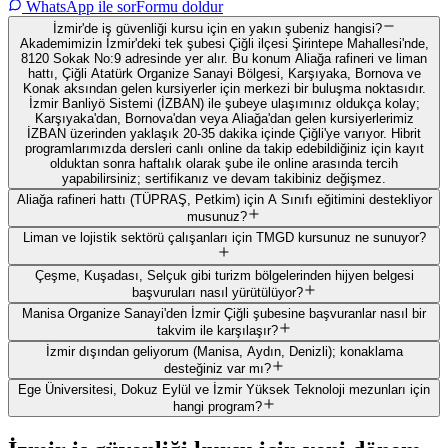
WhatsApp ile sor
Formu doldur
İzmir'de iş güvenliği kursu için en yakın şubeniz hangisi?
Akademimizin İzmir'deki tek şubesi Çiğli ilçesi Şirintepe Mahallesi'nde,
8120 Sokak No:9 adresinde yer alır. Bu konum Aliağa rafineri ve liman
hattı, Çiğli Atatürk Organize Sanayi Bölgesi, Karşıyaka, Bornova ve
Konak aksından gelen kursiyerler için merkezi bir buluşma noktasıdır.
İzmir Banliyö Sistemi (İZBAN) ile şubeye ulaşımınız oldukça kolay;
Karşıyaka'dan, Bornova'dan veya Aliağa'dan gelen kursiyerlerimiz
İZBAN üzerinden yaklaşık 20-35 dakika içinde Çiğli'ye varıyor. Hibrit
programlarımızda dersleri canlı online da takip edebildiğiniz için kayıt
olduktan sonra haftalık olarak şube ile online arasında tercih
yapabilirsiniz; sertifikanız ve devam takibiniz değişmez.
Aliağa rafineri hattı (TÜPRAŞ, Petkim) için A Sınıfı eğitimini destekliyor
musunuz?
Liman ve lojistik sektörü çalışanları için TMGD kursunuz ne sunuyor?
Çeşme, Kuşadası, Selçuk gibi turizm bölgelerinden hijyen belgesi
başvuruları nasıl yürütülüyor?
Manisa Organize Sanayi'den İzmir Çiğli şubesine başvuranlar nasıl bir
takvim ile karşılaşır?
İzmir dışından geliyorum (Manisa, Aydın, Denizli); konaklama
desteğiniz var mı?
Ege Üniversitesi, Dokuz Eylül ve İzmir Yüksek Teknoloji mezunları için
hangi program?