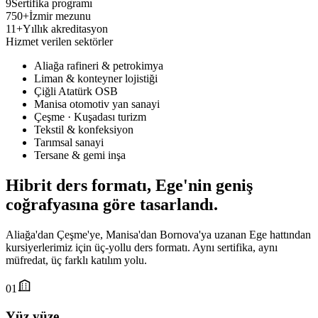
9
Sertifika programı
750+
İzmir mezunu
11+
Yıllık akreditasyon
Hizmet verilen sektörler
Aliağa rafineri & petrokimya
Liman & konteyner lojistiği
Çiğli Atatürk OSB
Manisa otomotiv yan sanayi
Çeşme · Kuşadası turizm
Tekstil & konfeksiyon
Tarımsal sanayi
Tersane & gemi inşa
Hibrit ders formatı,
Ege'nin geniş
coğrafyasına
göre tasarlandı.
Aliağa'dan Çeşme'ye, Manisa'dan Bornova'ya uzanan Ege hattından
kursiyerlerimiz için üç-yollu ders formatı. Aynı sertifika, aynı
müfredat, üç farklı katılım yolu.
01
Yüz yüze