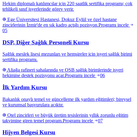
Hekim diplomalı katılımcılar için 220 saatlik sertifika programı; çok
tehlikeli sınıf işyerlerinde görev verir.
Ege Üniversitesi Hastanesi, Dokuz Eylül ve özel hastane
zincirlerinin İzmir'de en sık kadro açtığı pozisyon.
Programı incele
05
DSP, Diğer Sağlık Personeli Kursu
Sağlık meslek lisesi mezunları ve hemşireler için işyeri sağlık birimi
sertifika programı.
Aliağa rafineri sahalarında ve OSB sağlık birimlerinde işyeri
hekimine destek pozisyonu açar.
Programı incele
06
İlk Yardım Kursu
Bakanlık onaylı temel ve güncelleme ilk yardım eğitimleri; bireysel
ve kurumsal başvurulara açıktır.
Otel zincirleri ve büyük üretim tesislerinin yıllık zorunlu eğitim
takvimine giren temel program.
Programı incele
07
Hijyen Belgesi Kursu