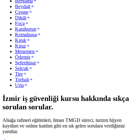
Bergama
Beydağ
Çeşme
Dikili
Foça
Karaburun
Kemalpaşa
Kınık
Kiraz
Menemen
Ödemiş
Seferihisar
Selçuk
Tire
Torbalı
Urla
İzmir iş güvenliği kursu hakkında
sıkça
sorulan sorular
.
Aliağa rafineri eğitimleri, liman TMGD süreci, turizm hijyen
kayıtları ve online katılım gibi en sık gelen sorulara verdiğimiz
yanıtlar.