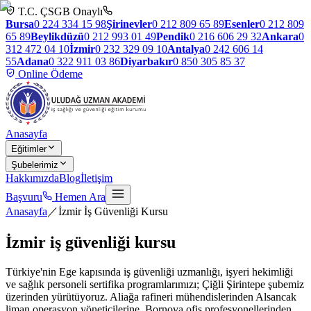
T.C. ÇSGB Onaylı
Bursa
0 224 334 15 98
Şirinevler
0 212 809 65 89
Esenler
0 212 809
65 89
Beylikdüzü
0 212 993 01 49
Pendik
0 216 606 29 32
Ankara
0
312 472 04 10
İzmir
0 232 329 09 10
Antalya
0 242 606 14
55
Adana
0 322 911 03 86
Diyarbakır
0 850 305 85 37
Online Ödeme
Anasayfa
Eğitimler
Şubelerimiz
Hakkımızda
Blog
İletişim
Başvuru
Hemen Ara
Anasayfa
／
İzmir İş Güvenliği Kursu
İzmir
iş güvenliği kursu
Türkiye'nin Ege kapısında iş güvenliği uzmanlığı, işyeri hekimliği
ve sağlık personeli sertifika programlarımızı; Çiğli Şirintepe şubemiz
üzerinden yürütüyoruz. Aliağa rafineri mühendislerinden Alsancak
liman operasyon yöneticilerine, Bornova ofis profesyonellerinden