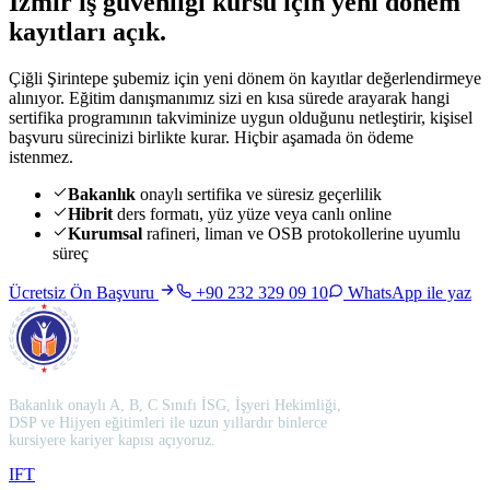
İzmir iş güvenliği kursu için
yeni dönem
kayıtları açık
.
Çiğli Şirintepe şubemiz için yeni dönem ön kayıtlar değerlendirmeye
alınıyor. Eğitim danışmanımız sizi en kısa sürede arayarak hangi
sertifika programının takviminize uygun olduğunu netleştirir, kişisel
başvuru sürecinizi birlikte kurar. Hiçbir aşamada ön ödeme
istenmez.
Bakanlık
onaylı sertifika ve süresiz geçerlilik
Hibrit
ders formatı, yüz yüze veya canlı online
Kurumsal
rafineri, liman ve OSB protokollerine uyumlu
süreç
Ücretsiz Ön Başvuru
+90 232 329 09 10
WhatsApp ile yaz
Bakanlık onaylı A, B, C Sınıfı İSG, İşyeri Hekimliği,
DSP ve Hijyen eğitimleri ile uzun yıllardır binlerce
kursiyere kariyer kapısı açıyoruz.
I
F
T