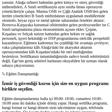
yansıtır. Aliağa rafineri hattından gelen kimya ve süreç güvenliği
mühendisleri, A Sınıfı sertifikasıyla aynı sınıfta liman operasyon
yöneticileriyle çalışır. Manisa OSB ve Çiğli Atatürk OSB'den gelen
üretim yöneticileri B Sınıfı müfredatının uygulamalı modüllerinde
otomotiv, beyaz eşya ve metal işleme sahasından örnekler aktarır;
Bornova-Karşıyaka kurumsal ofislerinden gelen profesyoneller ise C
Sınıfı tartışmalarına plaza ekonomisinin açısını ekler. Çeşme,
Kuşadası ve Selçuk turizm hattından gelen hekim ve sağlık
personeli, işyeri hekimliği ve DSP programlarına otelcilik perspektifi
kazandırıyor. Eğitmen kadromuz bu çeşitliliği bir avantaja çeviriyor;
vaka çalışmalarımız kâh Aliağa'daki bir akaryakıt aktarım
operasyonundan kâh Kuşadası'ndaki bir otel mutfağından
besleniyor. Sertifikanızı tamamladığınızda sadece kendi sektörünüzü
değil, Ege'nin geniş sektörel haritasını okuyabilen bir uzman olarak
sahaya çıkıyorsunuz.
Eğitim Danışmanlığı
İzmir iş güvenliği kursu için size en uygun programı
birlikte seçelim.
Eğitim danışmanlarımız hafta içi 09:00–18:00, cumartesi 10:00–
16:00 arası iki dakika içinde dönüş yapar. Hangi sertifika programı,
hangi format ve hangi dönem sizin takviminize uygun, telefonda