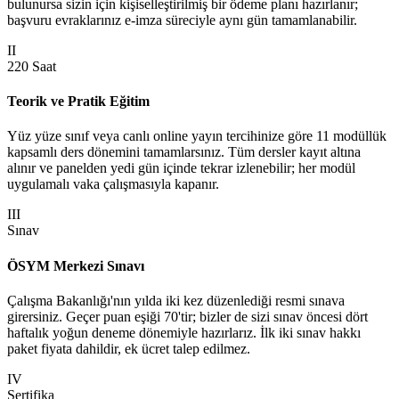
bulunursa sizin için kişiselleştirilmiş bir ödeme planı hazırlanır;
başvuru evraklarınız e-imza süreciyle aynı gün tamamlanabilir.
II
220 Saat
Teorik ve Pratik Eğitim
Yüz yüze sınıf veya canlı online yayın tercihinize göre 11 modüllük
kapsamlı ders dönemini tamamlarsınız. Tüm dersler kayıt altına
alınır ve panelden yedi gün içinde tekrar izlenebilir; her modül
uygulamalı vaka çalışmasıyla kapanır.
III
Sınav
ÖSYM Merkezi Sınavı
Çalışma Bakanlığı'nın yılda iki kez düzenlediği resmi sınava
girersiniz. Geçer puan eşiği 70'tir; bizler de sizi sınav öncesi dört
haftalık yoğun deneme dönemiyle hazırlarız. İlk iki sınav hakkı
paket fiyata dahildir, ek ücret talep edilmez.
IV
Sertifika