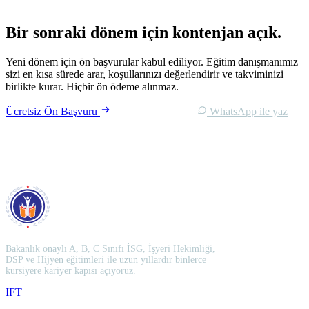
Bir sonraki dönem için
kontenjan açık
.
Yeni dönem için ön başvurular kabul ediliyor. Eğitim danışmanımız
sizi en kısa sürede arar, koşullarınızı değerlendirir ve takviminizi
birlikte kurar. Hiçbir ön ödeme alınmaz.
Ücretsiz Ön Başvuru
0 850 305 84 07
WhatsApp ile yaz
Bakanlık onaylı A, B, C Sınıfı İSG, İşyeri Hekimliği,
DSP ve Hijyen eğitimleri ile uzun yıllardır binlerce
kursiyere kariyer kapısı açıyoruz.
I
F
T