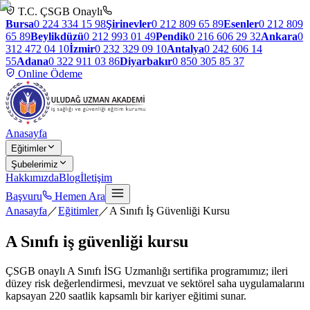
T.C. ÇSGB Onaylı
Bursa
0 224 334 15 98
Şirinevler
0 212 809 65 89
Esenler
0 212 809
65 89
Beylikdüzü
0 212 993 01 49
Pendik
0 216 606 29 32
Ankara
0
312 472 04 10
İzmir
0 232 329 09 10
Antalya
0 242 606 14
55
Adana
0 322 911 03 86
Diyarbakır
0 850 305 85 37
Online Ödeme
Anasayfa
Eğitimler
Şubelerimiz
Hakkımızda
Blog
İletişim
Başvuru
Hemen Ara
Anasayfa
／
Eğitimler
／
A Sınıfı İş Güvenliği Kursu
A Sınıfı
iş güvenliği kursu
ÇSGB onaylı A Sınıfı İSG Uzmanlığı sertifika programımız; ileri
düzey risk değerlendirmesi, mevzuat ve sektörel saha uygulamalarını
kapsayan 220 saatlik kapsamlı bir kariyer eğitimi sunar.