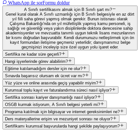
WhatsApp ile sor
Formu doldur
A Sınıfı sertifikasını almak için B Sınıfı şart mı?
Genel kural olarak A Sınıfı uzmanlığı için B Sınıfı belgesiyle en az dört
yıl fiili saha görevi yapmış olmak gerekir. Bunun istisnası olarak
Çalışma Bakanlığı'nda on yıl müfettişlik yapmış kamu personeli, iş
sağlığı ve güvenliği veya yakın disiplinlerde doktora derecesine sahip
akademisyenler ve mevzuatta tanımlı uygun teknik lisans mezunlarının
bir kısmı doğrudan başvurabilir. Kendi durumunuzu netleştirmek için ön
kayıt formundan iletişime geçmeniz yeterlidir; danışmanımız belge
geçmişinizi inceleyip size özel uygun yolu işaret eder.
Sertifika ne kadar süre geçerli?
Hangi işyerlerinde görev alabilirim?
Eğitime katılamadığım dersler için ne olur?
Sınavda başarısız olursam ek ücret var mı?
Yüz yüze ve online arasında geçiş yapabilir miyim?
Kurumsal toplu kayıt ve faturalandırma süreci nasıl işliyor?
Sertifika sonrası kariyer danışmanlığı nasıl işliyor?
OSGB kurmak istiyorum, A Sınıfı belgesi yeterli mi?
Programa katılmak için bilgisayar ve internet gereksinimleri ne?
Ders materyallerine erişim ve mezuniyet sonrası ne oluyor?
Sertifikamı kurumsal başvurularda hangi şekilde paylaşıyorum?