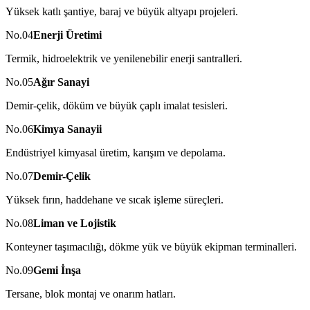
Yüksek katlı şantiye, baraj ve büyük altyapı projeleri.
No.
04
Enerji Üretimi
Termik, hidroelektrik ve yenilenebilir enerji santralleri.
No.
05
Ağır Sanayi
Demir-çelik, döküm ve büyük çaplı imalat tesisleri.
No.
06
Kimya Sanayii
Endüstriyel kimyasal üretim, karışım ve depolama.
No.
07
Demir-Çelik
Yüksek fırın, haddehane ve sıcak işleme süreçleri.
No.
08
Liman ve Lojistik
Konteyner taşımacılığı, dökme yük ve büyük ekipman terminalleri.
No.
09
Gemi İnşa
Tersane, blok montaj ve onarım hatları.