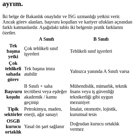
ayrım
.
İki belge de Bakanlık onaylıdır ve İSG uzmanlığı yetkisi verir.
Ancak görev alanları, başvuru koşulları ve kariyer ufukları açısından
farklı katmanlardır. Aşağıdaki tablo iki belgenin pratik farklarını
özetler.
A Sınıfı
B Sınıfı
Tek
Çok tehlikeli sınıf
başına
Tehlikeli sınıf işyerleri
işyerleri
yetki
Çok
tehlikeli
Tek başına imza
Yalnızca yanında A Sınıfı varsa
sahada
atabilir
görev
B Sınıfı + saha
Mühendislik, mimarlık, teknik
Başvuru
tecrübesi veya eşdeğer
lisans veya iş güvenliği
koşulu
akademik / kamu
teknikerliği gibi uygun
geçmişi
mezuniyet
Tipik
Petrokimya, maden,
İmalat, otomotiv, lojistik,
sektörler
enerji, ağır sanayi
kurumsal tesis
OSGB
Doğrudan kurucu ortaklık
kurucu
Yasal ön şart sağlanır
vermez
ortaklık