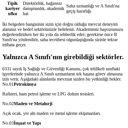
Tipik
Direktörlük, bağımsız
Saha uzmanlığı ve A Sınıfı'na
kariyer
danışmanlık, akademik
geçiş hazırlığı
ufku
hat
İki belgeden hangisinin sizin için doğru olduğu mevcut deneyim
alanınız ve hedef sektörünüzle belirlenir. Akademimiz başvurunuzu
değerlendirirken her iki yola da rehberlik eder; gerekirse önce B
Sınıfı'na yönlendirir, saha tecrübesi olgunlaştığında sizinle tekrar
irtibata geçer.
Yalnızca A Sınıfı'nın
girebildiği sektörler
.
6331 sayılı İş Sağlığı ve Güvenliği Kanunu, çok tehlikeli sınıftaki
işyerlerinde yalnızca A Sınıfı uzmanların tek başına görev almasına
izin verir. Aşağıdaki alanlarda mevzuat sizden bu yetkinliği bekler.
No.
01
Petrokimya
Rafineri, ham petrol işleme ve LPG dolum tesisleri.
No.
02
Maden ve Metalurji
Açık ocak, yer altı maden ve metal işleme ekipmanları.
No.
03
İnşaat ve Yapı