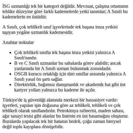
İSG uzmanlığı tek bir kategori değildir. Mevzuat, çalışma ortamının
tehlike düzeyine göre farklı kademelerde yetki tanımlar; A Sınıfı bu
kademelerin en üstüdür.
A Sınıfı, çok tehlikeli sınıf işyerlerinde tek başına imza yetkisi
taşıyan yegâne uzmanlık kademesidir.
Anahtar noktalar
Çok tehlikeli sınıfta tek başına imza yetkisi yalnızca A
Sınıfı'nındır.
B ve C Sınıfı uzmanlar bu sahalarda görev alabilir; ancak
yanlarında bir A Sınıfı uzman bulunmak zorundadır.
OSGB kurucu ortaklığı için tüm sınıflar arasında yalnızca A
Sınıfı yasal ön şartı sağlar.
Direktörlük, bağımsız danışmanlık ve akademik hat gibi üst
kariyer yolları yalnızca bu kademe ile açılır.
Türkiye'de iş güvenliği alanında merkezi bir hassasiyet vardır:
işyerleri, yapılan işin doğasına göre az tehlikeli, tehlikeli ve çok
tehlikeli olarak sınıflandırılır. Petrokimya rafinerisi, maden sahası,
ağır sanayi tesisi gibi alanlar bu listenin en üst basamağını oluşturur.
Buralarda yapılacak tek bir hatanın bedeli, çoğu zaman bireysel
değil toplu kayıplara dönüşebilir.