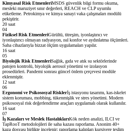
Kimyasal Risk Etmenleri
MSDS güvenlik bilgi formu okuma,
mesleki maruziyet sınır değerleri, REACH ve CLP uyumlu
etiketleme. Petrokimya ve kimya sanayi vaka çalışmaları modülü
pekiştirir.
20 saat
04
Fiziksel Risk Etmenleri
Gürültü, titreşim, iyonlaştırıcı ve
iyonlaştırıcı olmayan radyasyon, ısıl konfor ve aydınlatma ölçümleri.
Saha cihazlarıyla bizzat ölçüm uygulamaları yapılır.
16 saat
05
Biyolojik Risk Etmenleri
Sağlık, gıda ve atık su sektörlerinde
patojen kontrolü, biyolojik aerosol yönetimi ve izolasyon
prosedürleri. Pandemi sonrası güncel önlem çerçevesi modüle
eklenmiştir.
12 saat
06
Ergonomi ve Psikososyal Riskler
İş istasyonu tasarımı, kas-iskelet
sistem koruması, mobbing, tükenmişlik ve stres yönetimi. Modern
psikososyal risk değerlendirme araçları uygulamalı olarak kullanılır.
16 saat
07
İş Kazaları ve Meslek Hastalıkları
Kök neden analizi, ILCI ve
TapRooT metodolojileri ile saha kazası raporlama. Anonim 40+
kaza dosyası birlikte incelenir; raporlama kalıpları kursiyere teslim