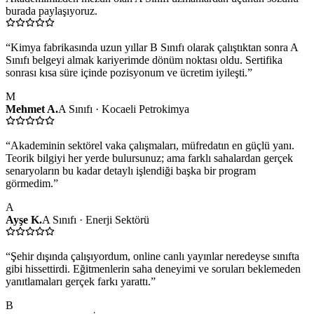
burada paylaşıyoruz.
“
Kimya fabrikasında uzun yıllar B Sınıfı olarak çalıştıktan sonra A
Sınıfı belgeyi almak kariyerimde dönüm noktası oldu. Sertifika
sonrası kısa süre içinde pozisyonum ve ücretim iyileşti.
”
M
Mehmet A.
A Sınıfı · Kocaeli Petrokimya
“
Akademinin sektörel vaka çalışmaları, müfredatın en güçlü yanı.
Teorik bilgiyi her yerde bulursunuz; ama farklı sahalardan gerçek
senaryoların bu kadar detaylı işlendiği başka bir program
görmedim.
”
A
Ayşe K.
A Sınıfı · Enerji Sektörü
“
Şehir dışında çalışıyordum, online canlı yayınlar neredeyse sınıfta
gibi hissettirdi. Eğitmenlerin saha deneyimi ve soruları beklemeden
yanıtlamaları gerçek farkı yarattı.
”
B