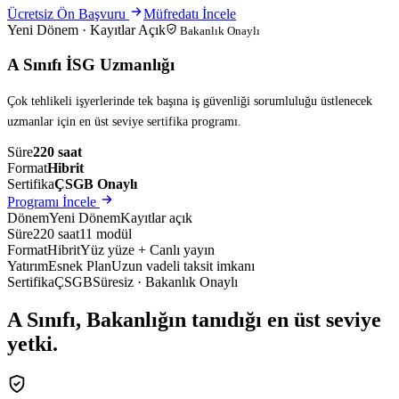
Ücretsiz Ön Başvuru
Müfredatı İncele
Yeni Dönem · Kayıtlar Açık
Bakanlık Onaylı
A Sınıfı İSG Uzmanlığı
Çok tehlikeli işyerlerinde tek başına iş güvenliği sorumluluğu üstlenecek
uzmanlar için en üst seviye sertifika programı.
Süre
220 saat
Format
Hibrit
Sertifika
ÇSGB Onaylı
Programı İncele
Dönem
Yeni Dönem
Kayıtlar açık
Süre
220 saat
11 modül
Format
Hibrit
Yüz yüze + Canlı yayın
Yatırım
Esnek Plan
Uzun vadeli taksit imkanı
Sertifika
ÇSGB
Süresiz · Bakanlık Onaylı
A Sınıfı, Bakanlığın tanıdığı
en üst seviye
yetki
.