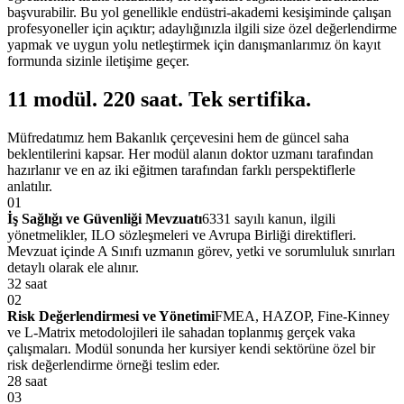
başvurabilir. Bu yol genellikle endüstri-akademi kesişiminde çalışan
profesyoneller için açıktır; adaylığınızla ilgili size özel değerlendirme
yapmak ve uygun yolu netleştirmek için danışmanlarımız ön kayıt
formunda sizinle iletişime geçer.
11 modül. 220 saat.
Tek sertifika
.
Müfredatımız hem Bakanlık çerçevesini hem de güncel saha
beklentilerini kapsar. Her modül alanın doktor uzmanı tarafından
hazırlanır ve en az iki eğitmen tarafından farklı perspektiflerle
anlatılır.
01
İş Sağlığı ve Güvenliği Mevzuatı
6331 sayılı kanun, ilgili
yönetmelikler, ILO sözleşmeleri ve Avrupa Birliği direktifleri.
Mevzuat içinde A Sınıfı uzmanın görev, yetki ve sorumluluk sınırları
detaylı olarak ele alınır.
32 saat
02
Risk Değerlendirmesi ve Yönetimi
FMEA, HAZOP, Fine-Kinney
ve L-Matrix metodolojileri ile sahadan toplanmış gerçek vaka
çalışmaları. Modül sonunda her kursiyer kendi sektörüne özel bir
risk değerlendirme örneği teslim eder.
28 saat
03