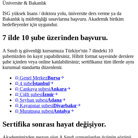
Üniversite & Bakanlık
İSG yüksek lisans / doktora yolu, üniversite ders verme ya da
Bakanlık iş müfettişliği sınavlarına başvuru. Akademik birikim
hedefleyenler için uygundur.
7 ilde
10 şube üzerinden başvuru
.
A Sınıfı iş güvenliği kursumuza Türkiye'nin 7 ilindeki 10
şubemizden ön kayıt yapabilirsiniz. Hibrit format sayesinde derslere
şube içinden veya online katılabilirsiniz; sertifikanız tüm illerde aynı
kurumsal standartta düzenlenir.
Genel Merkez
Bursa
4 şube
İstanbul
Çankaya şubesi
Ankara
Çiğli şubesi
İzmir
Seyhan şubesi
Adana
Kayapınar şubesi
Diyarbakır
Muratpaşa şubesi
Antalya
Sertifika sonrası
hayat değişiyor
.
Akademimizden mezun olan A Sınıfı uzmanlardan üçünün sözünü