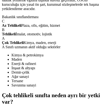
saatlik yenileme eğitimi dışında süresiz geçerlidir; OSGB
kuruculuğu için yasal ön şart, kurumsal sözleşmelerde tek başına
yetkilendirme aracıdır.
Bakanlık sınıflandırması
C
Az Tehlikeli
Plaza, ofis, eğitim, hizmet
B
Tehlikeli
İmalat, otomotiv, lojistik
A
Çok Tehlikeli
Kimya, maden, enerji
A Sınıfı uzmanın aktif olduğu sektörler
Kimya & petrokimya
Maden
Enerji & rafineri
İnşaat & altyapı
Demir-çelik
Ağır sanayi
Tersane
Savunma sanayi
Çok tehlikeli sınıfta
neden ayrı bir yetki
var?