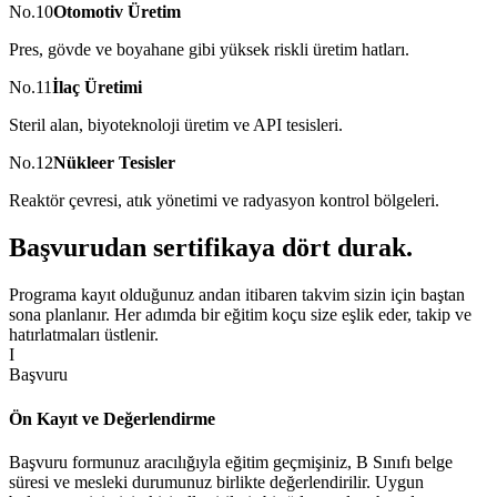
No.
10
Otomotiv Üretim
Pres, gövde ve boyahane gibi yüksek riskli üretim hatları.
No.
11
İlaç Üretimi
Steril alan, biyoteknoloji üretim ve API tesisleri.
No.
12
Nükleer Tesisler
Reaktör çevresi, atık yönetimi ve radyasyon kontrol bölgeleri.
Başvurudan sertifikaya
dört durak
.
Programa kayıt olduğunuz andan itibaren takvim sizin için baştan
sona planlanır. Her adımda bir eğitim koçu size eşlik eder, takip ve
hatırlatmaları üstlenir.
I
Başvuru
Ön Kayıt ve Değerlendirme
Başvuru formunuz aracılığıyla eğitim geçmişiniz, B Sınıfı belge
süresi ve mesleki durumunuz birlikte değerlendirilir. Uygun