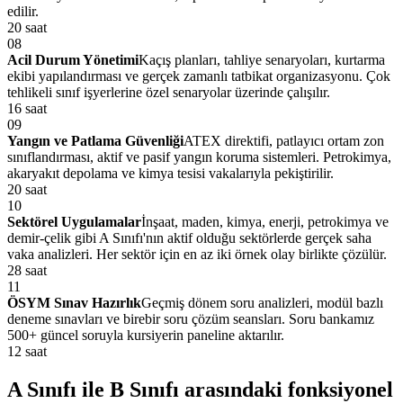
edilir.
20 saat
08
Acil Durum Yönetimi
Kaçış planları, tahliye senaryoları, kurtarma
ekibi yapılandırması ve gerçek zamanlı tatbikat organizasyonu. Çok
tehlikeli sınıf işyerlerine özel senaryolar üzerinde çalışılır.
16 saat
09
Yangın ve Patlama Güvenliği
ATEX direktifi, patlayıcı ortam zon
sınıflandırması, aktif ve pasif yangın koruma sistemleri. Petrokimya,
akaryakıt depolama ve kimya tesisi vakalarıyla pekiştirilir.
20 saat
10
Sektörel Uygulamalar
İnşaat, maden, kimya, enerji, petrokimya ve
demir-çelik gibi A Sınıfı'nın aktif olduğu sektörlerde gerçek saha
vaka analizleri. Her sektör için en az iki örnek olay birlikte çözülür.
28 saat
11
ÖSYM Sınav Hazırlık
Geçmiş dönem soru analizleri, modül bazlı
deneme sınavları ve birebir soru çözüm seansları. Soru bankamız
500+ güncel soruyla kursiyerin paneline aktarılır.
12 saat
A Sınıfı ile B Sınıfı arasındaki
fonksiyonel