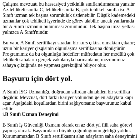
Çalışma mevzuatı bu hassasiyeti yetkinlik sınıflandırmasına yansıtır.
Az tehlikeli sınıfta C, tehlikeli sınıfta B, çok tehlikeli sınıfta ise A
Sınıfı uzman tek başına sorumluluk üstlenebilir. Düşük kademedeki
uzmanlar çok tehlikeli işyerinde de görev alabilir; ancak yanlarında
bir A Sınıfı uzmanın bulunması zorunludur. Tek başına imza yetkisi
yalnızca A Sınıfı'nındır.
Bu yapı, A Sınıfı sertifikayı sıradan bir kurs çıktısı olmaktan çıkarır;
uzun bir kariyer çizgisinin olgunlaşma sertifikasına dönüştürür.
Programımız da bu olgunluğu hedefler: müfredatın her modülü çok
tehlikeli sahaların gerçek vakalarıyla harmanlanır, mezunumuz
sahaya çıktığında ne yapması gerektiğini biliyor olur.
Başvuru için
dört yol
.
A Sınıfı İSG Uzmanlığı, doğrudan sıfırdan alınabilen bir sertifika
değildir. Mevzuat, dört farklı kariyer yolundan gelen adaylara kapı
açar. Aşağıdaki koşullardan birini sağlıyorsanız başvurunuz kabul
edilir.
i.
B Sınıfı Uzman Deneyimi
B Sınıfı İş Güvenliği Uzmanı olarak en az dört yıl fiili saha görevi
yapmış olmak. Başvuruların büyük çoğunluğunun geldiği yoldur.
Kurumumuzdan B Sınıfı sertifikasını alan adayların saha deneyimini