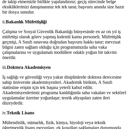
de takip etmemizle birlikte yapılandırırız; geçiş sürecinde belge
eksikliklerinizi danışmanınız tek tek tarar, başvuru anında size hazır
bir dosya sunulur.
ii.
Bakanlık Müfettişliği
Çalışma ve Sosyal Güvenlik Bakanlığı bünyesinde en az on yıl iş
müfettişi olarak görev yapmış kıdemli kamu personeli. Müfettişlik
geçmişi, A Sınıfı sınavına doğrudan başvuru hakkı tanır; mevzuat
bilgisi zaten sağlam olduğu için programımızda saha vaka
çalışmalarına ve uygulamalı modüllere odaklı yoğun bir takvim
önerilir.
iii.
Doktora Akademisyen
İş sağlığı ve güvenliği veya yakın disiplinlerde doktora derecesine
sahip üniversite akademisyenleri. Akademik birikim, A Sınıfı
statüsüne erişim için tek başına yeterli kabul edilir.
Akademisyenlerimiz programa katıldığında saha vakaları ve sektörel
uygulamalar üzerine yoğunlaşır; teorik altyapıları zaten ileri
düzeydedir.
iv.
Teknik Lisans
Mühendislik, mimarlık, fizik, kimya, biyoloji veya teknik
öğretmenlik lisans mezunları, ek koşulları sağlamaları durumunda