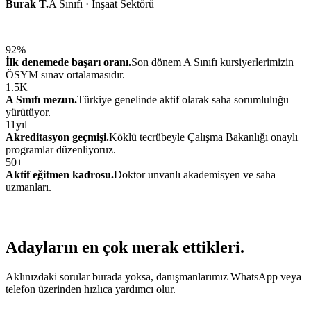
Burak T.
A Sınıfı · İnşaat Sektörü
92
%
İlk denemede başarı oranı.
Son dönem A Sınıfı kursiyerlerimizin
ÖSYM sınav ortalamasıdır.
1.5K
+
A Sınıfı mezun.
Türkiye genelinde aktif olarak saha sorumluluğu
yürütüyor.
11
yıl
Akreditasyon geçmişi.
Köklü tecrübeyle Çalışma Bakanlığı onaylı
programlar düzenliyoruz.
50
+
Aktif eğitmen kadrosu.
Doktor unvanlı akademisyen ve saha
uzmanları.
Adayların
en çok merak ettikleri
.
Aklınızdaki sorular burada yoksa, danışmanlarımız WhatsApp veya
telefon üzerinden hızlıca yardımcı olur.