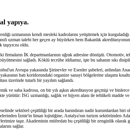
al yapıya
.
iği uzmanının kendi mesleki kadrolarını yetiştirmek için kurguladığı 
 Sınıfı uzman talebi her geçen ay büyürken hem Bakanlık akreditasyonun
 taşıyıcısı oldu.
i firmaların İK departmanlarının uğrak adresine dönüştü. Otomotiv, tek
üyütmesini sağladı. Köklü tecrübe iddiamız, işte bu sahanın sıkı disipli
nbul'un Avrupa yakasında Şirinevler ve Esenler şubeleri, ardından Anad
yakasının batı koridorundaki organize sanayi bölgelerine ulaşımı kısal
sı üzerinde tutarlı bir yayılım sağlandı.
k ve saha kadrosu, on bir yılı aşkın akreditasyon geçmişi ve binlerce 
kte yürütür: İSG uzmanlığı, sağlık ve hijyen alanı ile tehlikeli madde 
inde sektörel çeşitliliği bir arada barındıran nadir kurumlardan biri ol
erinden İzmir'in liman lojistiğine, Antalya'nın turizm sektöründen Ada
erimize taşır. Akademinin müfredatı bu çeşitliliği bir zenginlik olarak gö
larını sağlar.