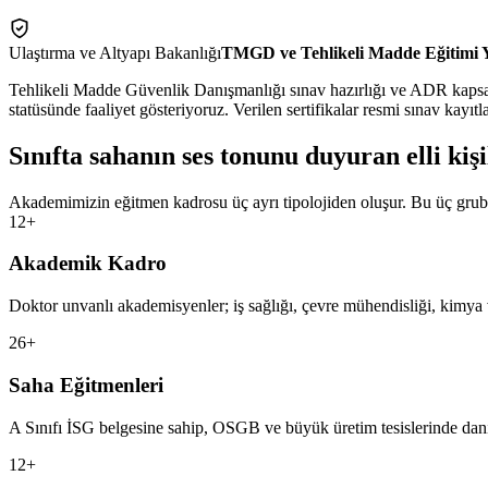
Ulaştırma ve Altyapı Bakanlığı
TMGD ve Tehlikeli Madde Eğitimi Y
Tehlikeli Madde Güvenlik Danışmanlığı sınav hazırlığı ve ADR kapsamın
statüsünde faaliyet gösteriyoruz. Verilen sertifikalar resmi sınav kayıtl
Sınıfta sahanın ses tonunu duyuran
elli kiş
Akademimizin eğitmen kadrosu üç ayrı tipolojiden oluşur. Bu üç grubu
12+
Akademik Kadro
Doktor unvanlı akademisyenler; iş sağlığı, çevre mühendisliği, kimya v
26+
Saha Eğitmenleri
A Sınıfı İSG belgesine sahip, OSGB ve büyük üretim tesislerinde danı
12+