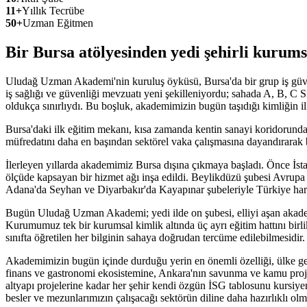
11+
Yıllık Tecrübe
50+
Uzman Eğitmen
Bir Bursa atölyesinden
yedi şehirli kurums
Uludağ Uzman Akademi'nin kuruluş öyküsü, Bursa'da bir grup iş güvenl
iş sağlığı ve güvenliği mevzuatı yeni şekilleniyordu; sahada A, B, C
oldukça sınırlıydı. Bu boşluk, akademimizin bugün taşıdığı kimliğin ilk
Bursa'daki ilk eğitim mekanı, kısa zamanda kentin sanayi koridorundak
müfredatını daha en başından sektörel vaka çalışmasına dayandırarak b
İlerleyen yıllarda akademimiz Bursa dışına çıkmaya başladı. Önce İsta
ölçüde kapsayan bir hizmet ağı inşa edildi. Beylikdüzü şubesi Avrupa 
Adana'da Seyhan ve Diyarbakır'da Kayapınar şubeleriyle Türkiye harita
Bugün Uludağ Uzman Akademi; yedi ilde on şubesi, elliyi aşan akademi
Kurumumuz tek bir kurumsal kimlik altında üç ayrı eğitim hattını birli
sınıfta öğretilen her bilginin sahaya doğrudan tercüme edilebilmesidir.
Akademimizin bugün içinde durduğu yerin en önemli özelliği, ülke genel
finans ve gastronomi ekosistemine, Ankara'nın savunma ve kamu projel
altyapı projelerine kadar her şehir kendi özgün İSG tablosunu kursiyerl
besler ve mezunlarımızın çalışacağı sektörün diline daha hazırlıklı olma