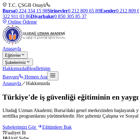
T.C. ÇSGB Onaylı
Bursa
0 224 334 15 98
Şirinevler
0 212 809 65 89
Esenler
0 212 809 
322 911 03 86
Diyarbakır
0 850 305 85 37
Online Ödeme
Anasayfa
Eğitimler
Şubelerimiz
Hakkımızda
Blog
İletişim
Başvuru
Hemen Ara
Anasayfa
／
Hakkımızda
Türkiye'de iş güvenliği eğitiminin
en yayg
Uludağ Uzman Akademi; Bursa'daki genel merkezinden başlayarak yıllar
sertifika programlarını yürütmektedir. Her şubemiz Çalışma ve Sosyal 
Şubelerimizi Gör
Eğitimlere Bak
7
Faaliyet İli
10
Aktif Şube