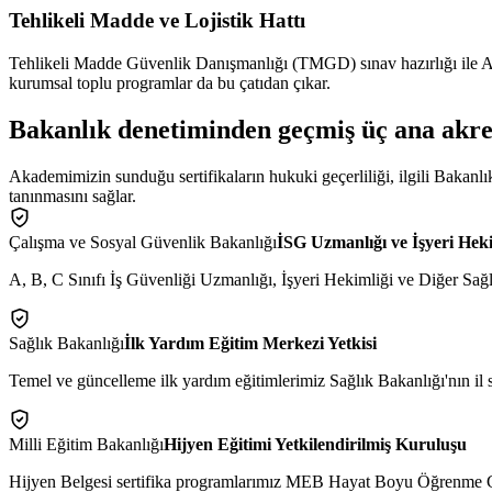
Tehlikeli Madde ve Lojistik Hattı
Tehlikeli Madde Güvenlik Danışmanlığı (TMGD) sınav hazırlığı ile ADR
kurumsal toplu programlar da bu çatıdan çıkar.
Bakanlık denetiminden geçmiş
üç ana akr
Akademimizin sunduğu sertifikaların hukuki geçerliliği, ilgili Bakanlı
tanınmasını sağlar.
Çalışma ve Sosyal Güvenlik Bakanlığı
İSG Uzmanlığı ve İşyeri Hek
A, B, C Sınıfı İş Güvenliği Uzmanlığı, İşyeri Hekimliği ve Diğer Sağlı
Sağlık Bakanlığı
İlk Yardım Eğitim Merkezi Yetkisi
Temel ve güncelleme ilk yardım eğitimlerimiz Sağlık Bakanlığı'nın il sa
Milli Eğitim Bakanlığı
Hijyen Eğitimi Yetkilendirilmiş Kuruluşu
Hijyen Belgesi sertifika programlarımız MEB Hayat Boyu Öğrenme Gene