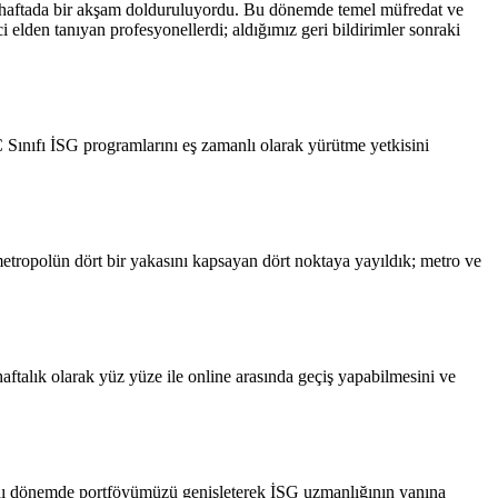
lar haftada bir akşam dolduruluyordu. Bu dönemde temel müfredat ve
 elden tanıyan profesyonellerdi; aldığımız geri bildirimler sonraki
 Sınıfı İSG programlarını eş zamanlı olarak yürütme yetkisini
 metropolün dört bir yakasını kapsayan dört noktaya yayıldık; metro ve
 haftalık olarak yüz yüze ile online arasında geçiş yapabilmesini ve
 Aynı dönemde portföyümüzü genişleterek İSG uzmanlığının yanına