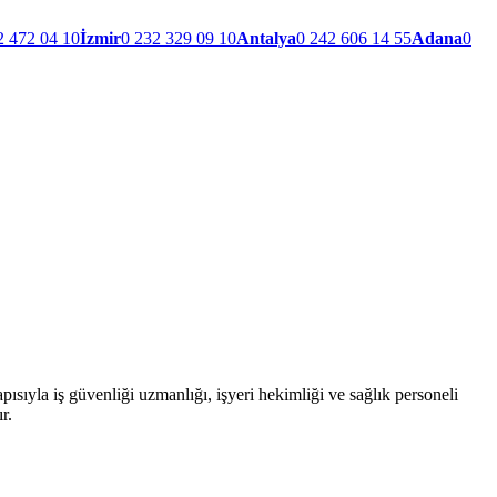
2 472 04 10
İzmir
0 232 329 09 10
Antalya
0 242 606 14 55
Adana
0
ıyla iş güvenliği uzmanlığı, işyeri hekimliği ve sağlık personeli
r.