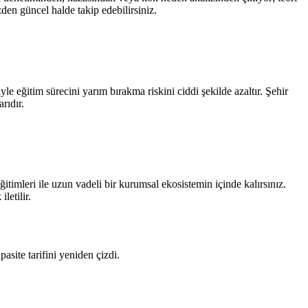
zden güncel halde takip edebilirsiniz.
e eğitim sürecini yarım bırakma riskini ciddi şekilde azaltır. Şehir
rıdır.
timleri ile uzun vadeli bir kurumsal ekosistemin içinde kalırsınız.
letilir.
site tarifini yeniden çizdi.