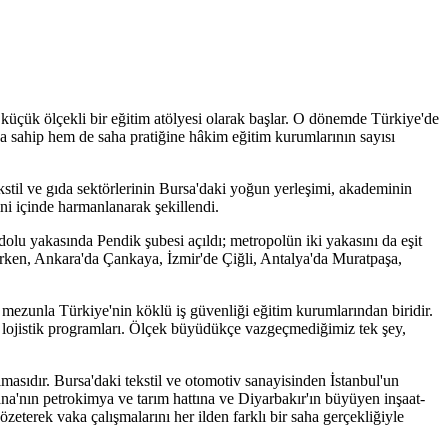
küçük ölçekli bir eğitim atölyesi olarak başlar. O dönemde Türkiye'de
a sahip hem de saha pratiğine hâkim eğitim kurumlarının sayısı
stil ve gıda sektörlerinin Bursa'daki yoğun yerleşimi, akademinin
ni içinde harmanlanarak şekillendi.
olu yakasında Pendik şubesi açıldı; metropolün iki yakasını da eşit
tırken, Ankara'da Çankaya, İzmir'de Çiğli, Antalya'da Muratpaşa,
mezunla Türkiye'nin köklü iş güvenliği eğitim kurumlarından biridir.
ve lojistik programları. Ölçek büyüdükçe vazgeçmediğimiz tek şey,
masıdır. Bursa'daki tekstil ve otomotiv sanayisinden İstanbul'un
na'nın petrokimya ve tarım hattına ve Diyarbakır'ın büyüyen inşaat-
zeterek vaka çalışmalarını her ilden farklı bir saha gerçekliğiyle