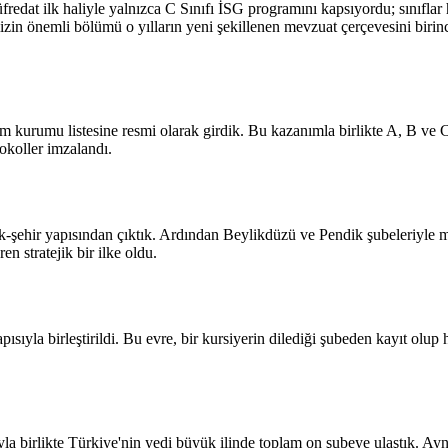
Müfredat ilk haliyle yalnızca C Sınıfı İSG programını kapsıyordu; sınıf
zin önemli bölümü o yılların yeni şekillenen mevzuat çerçevesini birinci
m kurumu listesine resmi olarak girdik. Bu kazanımla birlikte A, B ve C
tokoller imzalandı.
e tek-şehir yapısından çıktık. Ardından Beylikdüzü ve Pendik şubeleriyle
n stratejik bir ilke oldu.
pısıyla birleştirildi. Bu evre, bir kursiyerin dilediği şubeden kayıt olup
ıyla birlikte Türkiye'nin yedi büyük ilinde toplam on şubeye ulaştık.