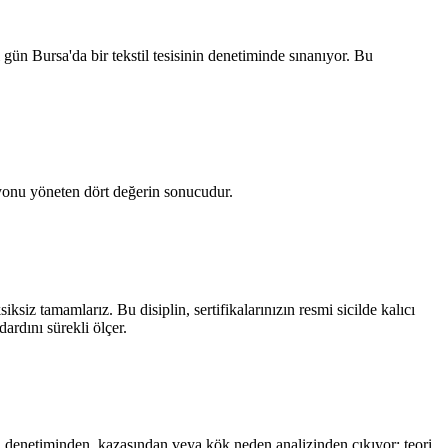
ün Bursa'da bir tekstil tesisinin denetiminde sınanıyor. Bu
yonu yöneten dört değerin sonucudur.
iz tamamlarız. Bu disiplin, sertifikalarınızın resmi sicilde kalıcı
ardını sürekli ölçer.
a denetiminden, kazasından veya kök neden analizinden çıkıyor; teori