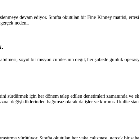
nmeye devam ediyor. Sınıfta okutulan bir Fine-Kinney matrisi, ertesi g
 gerçek nedeni.
k
.
abilmesi, soyut bir misyon cümlesinin değil; her şubede günlük operas
ini sürdürmek için her dönem talep edilen denetimleri zamanında ve eksiks
zuat değişikliklerinden bağımsız olarak da işler ve kurumsal kalite stand
aştırma yürütüyor. Sınıfta okutulan her vaka çalışması, gerçek bir sah