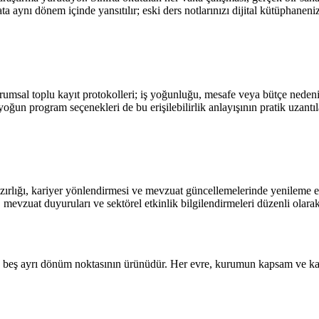
a aynı dönem içinde yansıtılır; eski ders notlarınızı dijital kütüphaneni
rumsal toplu kayıt protokolleri; iş yoğunluğu, mesafe veya bütçe nedeniyl
yoğun program seçenekleri de bu erişilebilirlik anlayışının pratik uzantıla
zırlığı, kariyer yönlendirmesi ve mevzuat güncellemelerinde yenileme eği
evzuat duyuruları ve sektörel etkinlik bilgilendirmeleri düzenli olarak i
en beş ayrı dönüm noktasının ürünüdür. Her evre, kurumun kapsam ve kapa