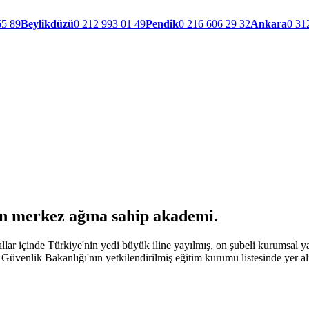
65 89
Beylikdüzü
0 212 993 01 49
Pendik
0 216 606 29 32
Ankara
0 31
ın merkez ağına
sahip akademi.
 içinde Türkiye'nin yedi büyük iline yayılmış, on şubeli kurumsal yapıs
Güvenlik Bakanlığı'nın yetkilendirilmiş eğitim kurumu listesinde yer alı