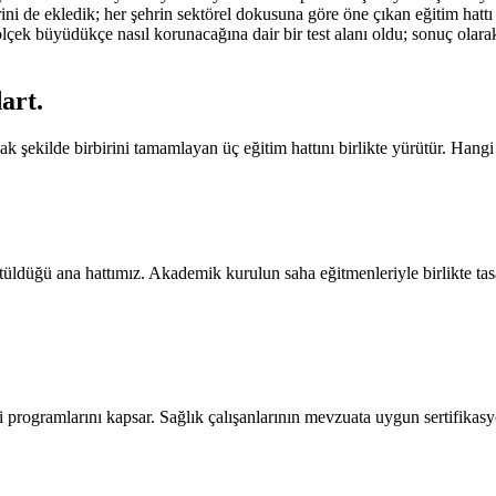
erini de ekledik; her şehrin sektörel dokusuna göre öne çıkan eğitim hattı
çek büyüdükçe nasıl korunacağına dair bir test alanı oldu; sonuç olarak 
dart
.
 şekilde birbirini tamamlayan üç eğitim hattını birlikte yürütür. Hangi
tüldüğü ana hattımız. Akademik kurulun saha eğitmenleriyle birlikte tas
 programlarını kapsar. Sağlık çalışanlarının mevzuata uygun sertifikasy