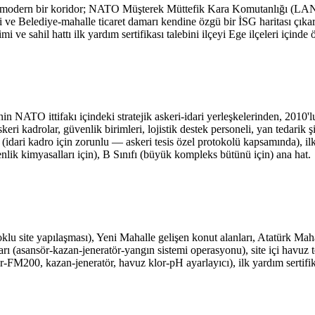
şadığı modern bir koridor; NATO Müşterek Müttefik Kara Komutanlığı (L
emi ve Belediye-mahalle ticaret damarı kendine özgü bir İSG haritası 
ve sahil hattı ilk yardım sertifikası talebini ilçeyi Ege ilçeleri içinde
ittifakı içindeki stratejik askeri-idari yerleşkelerinden, 2010'lu y
keri kadrolar, güvenlik birimleri, lojistik destek personeli, yan tedarik 
ğı (idari kadro için zorunlu — askeri tesis özel protokolü kapsamında), il
nlik kimyasalları için), B Sınıfı (büyük kompleks bütünü için) ana hat.
klu site yapılaşması), Yeni Mahalle gelişen konut alanları, Atatürk Maha
arı (asansör-kazan-jeneratör-yangın sistemi operasyonu), site içi havuz te
-FM200, kazan-jeneratör, havuz klor-pH ayarlayıcı), ilk yardım sertifikas