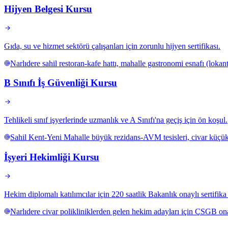
Hijyen Belgesi Kursu
Gıda, su ve hizmet sektörü çalışanları için zorunlu hijyen sertifikası.
Narlıdere sahil restoran-kafe hattı, mahalle gastronomi esnafı (lokant
B Sınıfı İş Güvenliği Kursu
Tehlikeli sınıf işyerlerinde uzmanlık ve A Sınıfı'na geçiş için ön koşul.
Sahil Kent-Yeni Mahalle büyük rezidans-AVM tesisleri, civar küçük ür
İşyeri Hekimliği Kursu
Hekim diplomalı katılımcılar için 220 saatlik Bakanlık onaylı sertifik
Narlıdere civar polikliniklerden gelen hekim adayları için ÇSGB on