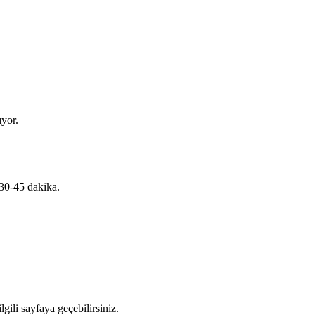
ıyor.
 30-45 dakika.
gili sayfaya geçebilirsiniz.