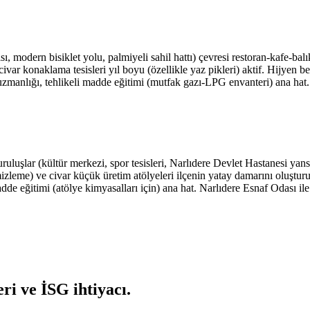
 modern bisiklet yolu, palmiyeli sahil hattı) çevresi restoran-kafe-balıkç
 civar konaklama tesisleri yıl boyu (özellikle yaz pikleri) aktif. Hijyen b
 uzmanlığı, tehlikeli madde eğitimi (mutfak gazı-LPG envanteri) ana hat.
uluşlar (kültür merkezi, spor tesisleri, Narlıdere Devlet Hastanesi y
mizleme) ve civar küçük üretim atölyeleri ilçenin yatay damarını oluşturu
adde eğitimi (atölye kimyasalları için) ana hat. Narlıdere Esnaf Odası il
ri ve İSG ihtiyacı
.