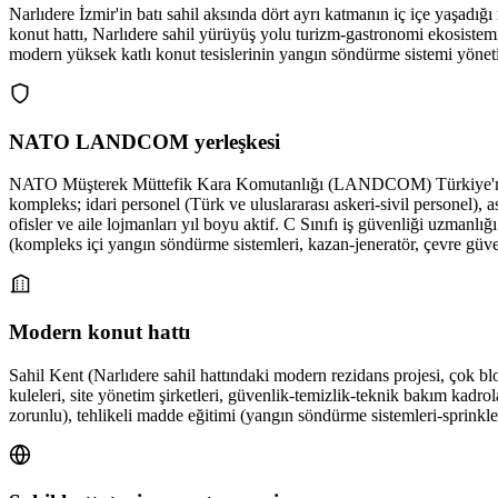
Narlıdere İzmir'in batı sahil aksında dört ayrı katmanın iç içe ya
konut hattı, Narlıdere sahil yürüyüş yolu turizm-gastronomi ekosist
modern yüksek katlı konut tesislerinin yangın söndürme sistemi yönetimi 
NATO LANDCOM yerleşkesi
NATO Müşterek Müttefik Kara Komutanlığı (LANDCOM) Türkiye'nin NATO 
kompleks; idari personel (Türk ve uluslararası askeri-sivil personel), as
ofisler ve aile lojmanları yıl boyu aktif. C Sınıfı iş güvenliği uzmanlı
(kompleks içi yangın söndürme sistemleri, kazan-jeneratör, çevre güve
Modern konut hattı
Sahil Kent (Narlıdere sahil hattındaki modern rezidans projesi, çok blo
kuleleri, site yönetim şirketleri, güvenlik-temizlik-teknik bakım kadrol
zorunlu), tehlikeli madde eğitimi (yangın söndürme sistemleri-sprinkler