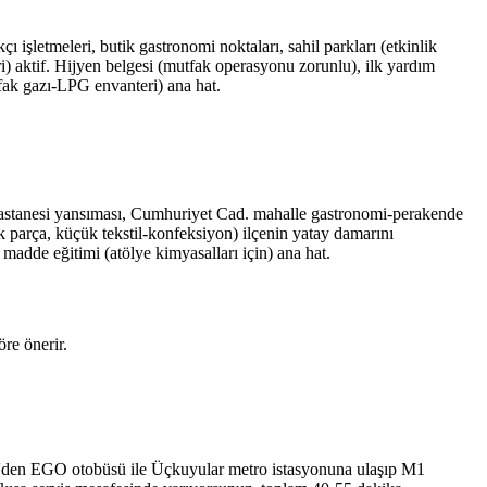
ı işletmeleri, butik gastronomi noktaları, sahil parkları (etkinlik
leri) aktif. Hijyen belgesi (mutfak operasyonu zorunlu), ilk yardım
tfak gazı-LPG envanteri) ana hat.
 Hastanesi yansıması, Cumhuriyet Cad. mahalle gastronomi-perakende
ek parça, küçük tekstil-konfeksiyon) ilçenin yatay damarını
 madde eğitimi (atölye kimyasalları için) ana hat.
re önerir.
re'den EGO otobüsü ile Üçkuyular metro istasyonuna ulaşıp M1