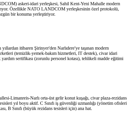
ANDCOM) askeri-idari yerleşkesi, Sahil Kent-Yeni Mahalle modern
çıkarıyor. Özellikle NATO LANDCOM yerleşkesinin özel protokolü,
 özgün bir konuma yerleştiriyor.
ıllardan itibaren Şirinyer'den Narlıdere'ye taşınan modern
şirketleri (temizlik-yemek-bakım hizmetleri, IT destek), civar idari
k yardım sertifikası (zorunlu personel kotası), tehlikeli madde eğitimi
llesi-Limanreis-Narlı orta-üst gelir konut kuşağı, civar plaza-rezidans
sisleri yıl boyu aktif. C Sınıfı iş güvenliği uzmanlığı (yönetim ofisleri
ı, B Sınıfı (büyük rezidans tesisleri için) ana hat.