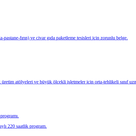
a-pastane-fırın) ve civar gıda paketleme tesisleri için zorunlu belge.
etim atölyeleri ve büyük ölçekli işletmeler için orta-tehlikeli sınıf uz
a programı.
aylı 220 saatlik program.