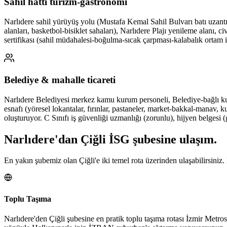
Sahil hattı turizm-gastronomi
Narlıdere sahil yürüyüş yolu (Mustafa Kemal Sahil Bulvarı batı uzantısı,
alanları, basketbol-bisiklet sahaları), Narlıdere Plajı yenileme alanı, 
sertifikası (sahil müdahalesi-boğulma-sıcak çarpması-kalabalık ortam i
Belediye & mahalle ticareti
Narlıdere Belediyesi merkez kamu kurum personeli, Belediye-bağlı ku
esnafı (yöresel lokantalar, fırınlar, pastaneler, market-bakkal-manav, 
oluşturuyor. C Sınıfı iş güvenliği uzmanlığı (zorunlu), hijyen belgesi (
Narlıdere
'dan
Çiğli
İSG şubesine
ulaşım.
En yakın şubemiz olan Çiğli'e iki temel rota üzerinden ulaşabilirsiniz
Toplu Taşıma
Narlıdere'den Çiğli şubesine en pratik toplu taşıma rotası İzmir M