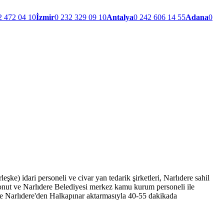
2 472 04 10
İzmir
0 232 329 09 10
Antalya
0 242 606 14 55
Adana
0
e) idari personeli ve civar yan tedarik şirketleri, Narlıdere sahil
konut ve Narlıdere Belediyesi merkez kamu kurum personeli ile
e Narlıdere'den Halkapınar aktarmasıyla 40-55 dakikada