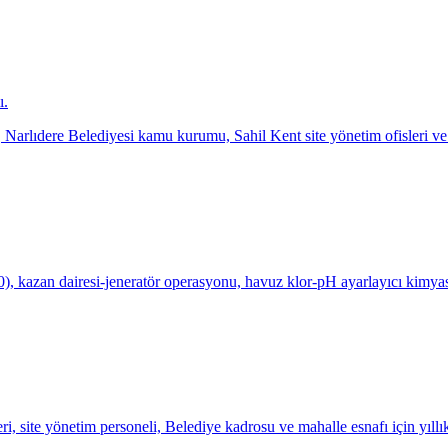
ı.
rlıdere Belediyesi kamu kurumu, Sahil Kent site yönetim ofisleri ve mah
, kazan dairesi-jeneratör operasyonu, havuz klor-pH ayarlayıcı kimyasa
site yönetim personeli, Belediye kadrosu ve mahalle esnafı için yıllık 