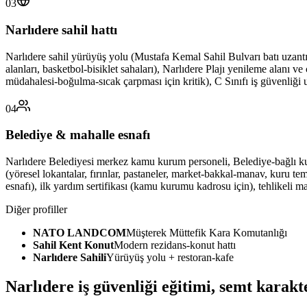
03
Narlıdere sahil hattı
Narlıdere sahil yürüyüş yolu (Mustafa Kemal Sahil Bulvarı batı uzantısı,
alanları, basketbol-bisiklet sahaları), Narlıdere Plajı yenileme alanı ve
müdahalesi-boğulma-sıcak çarpması için kritik), C Sınıfı iş güvenliği
04
Belediye & mahalle esnafı
Narlıdere Belediyesi merkez kamu kurum personeli, Belediye-bağlı kur
(yöresel lokantalar, fırınlar, pastaneler, market-bakkal-manav, kuru te
esnafı), ilk yardım sertifikası (kamu kurumu kadrosu için), tehlikeli m
Diğer profiller
NATO LANDCOM
Müşterek Müttefik Kara Komutanlığı
Sahil Kent Konut
Modern rezidans-konut hattı
Narlıdere Sahili
Yürüyüş yolu + restoran-kafe
Narlıdere
iş güvenliği eğitimi,
semt karakte