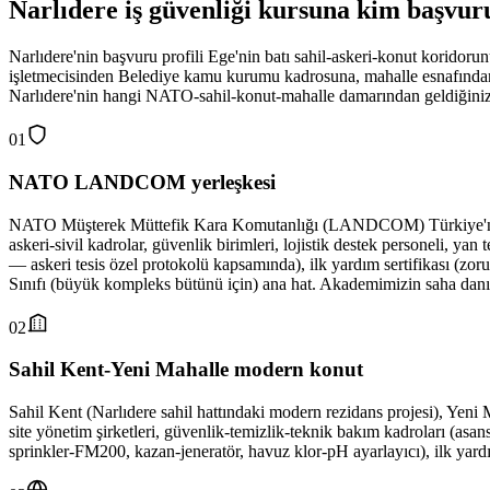
Narlıdere
iş güvenliği kursuna
kim başvur
Narlıdere'nin başvuru profili Ege'nin batı sahil-askeri-konut korido
işletmecisinden Belediye kamu kurumu kadrosuna, mahalle esnafında
Narlıdere'nin hangi NATO-sahil-konut-mahalle damarından geldiğinizi
01
NATO LANDCOM yerleşkesi
NATO Müşterek Müttefik Kara Komutanlığı (LANDCOM) Türkiye'nin NATO 
askeri-sivil kadrolar, güvenlik birimleri, lojistik destek personeli, yan
— askeri tesis özel protokolü kapsamında), ilk yardım sertifikası (zor
Sınıfı (büyük kompleks bütünü için) ana hat. Akademimizin saha danışm
02
Sahil Kent-Yeni Mahalle modern konut
Sahil Kent (Narlıdere sahil hattındaki modern rezidans projesi), Yeni M
site yönetim şirketleri, güvenlik-temizlik-teknik bakım kadroları (asan
sprinkler-FM200, kazan-jeneratör, havuz klor-pH ayarlayıcı), ilk yardım 