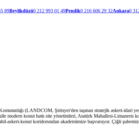
65 89
Beylikdüzü
0 212 993 01 49
Pendik
0 216 606 29 32
Ankara
0 31
utanlığı (LANDCOM, Şirinyer'den taşınan stratejik askeri-idari yerleşk
halle modern konut hattı site yönetimleri, Atatürk Mahallesi-Limanreis 
ahil-askeri-konut koridorundan akademimize başvuruyor. Çiğli şubemiz