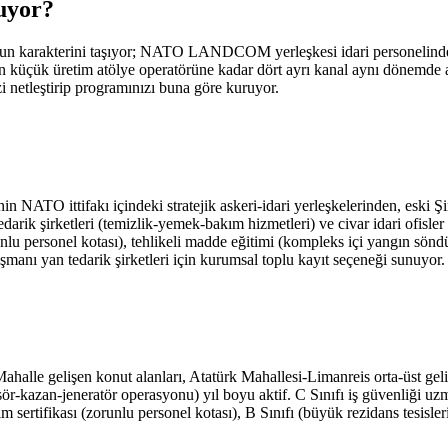
uyor
?
runun karakterini taşıyor; NATO LANDCOM yerleşkesi idari personelinden
n küçük üretim atölye operatörüne kadar dört ayrı kanal aynı dönemde
 netleştirip programınızı buna göre kuruyor.
ittifakı içindeki stratejik askeri-idari yerleşkelerinden, eski Şiri
 tedarik şirketleri (temizlik-yemek-bakım hizmetleri) ve civar idari ofisler
unlu personel kotası), tehlikeli madde eğitimi (kompleks içi yangın söndü
anı yan tedarik şirketleri için kurumsal toplu kayıt seçeneği sunuyor.
ahalle gelişen konut alanları, Atatürk Mahallesi-Limanreis orta-üst geli
sör-kazan-jeneratör operasyonu) yıl boyu aktif. C Sınıfı iş güvenliği uz
sertifikası (zorunlu personel kotası), B Sınıfı (büyük rezidans tesisleri