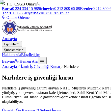
T.C. ÇSGB Onaylı
Bursa
0 224 334 15 98
Şirinevler
0 212 809 65 89
Esenler
0 212 809 
322 911 03 86
Diyarbakır
0 850 305 85 37
Online Ödeme
Anasayfa
Eğitimler
Şubelerimiz
Hakkımızda
Blog
İletişim
Başvuru
Hemen Ara
Anasayfa
／
İzmir İş Güvenliği Kursu
／
Narlıdere
Narlıdere
iş güvenliği kursu
Narlıdere iş güvenliği eğitimi arayan NATO Müşterek Müttefik Kara Kom
yürüyüş yolu çevresi restoran-kafe işletmecileri, Sahil Kent-Yeni Ma
Cumhuriyet Cad. mahalle gastronomi-perakende esnafı Ege'nin batı s
ulaşılabiliyor.
Ücretsiz Ön Başvuru
Şubeyi İncele