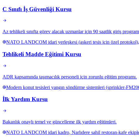
C Sınıfı İş Güvenliği Kursu
Az tehlikeli sınıfta görev alacak uzmanlar için 90 saatlik giriş program
NATO LANDCOM idari yerleşkesi (askeri tesis için özel protokol), Na
Tehlikeli Madde Eğitimi Kursu
ADR kapsamında taşımacılık personeli için zorunlu eğitim programı.
Modern konut tesisleri yangın söndürme sistemleri (sprinkler-FM200)
İlk Yardım Kursu
Bakanlık onaylı temel ve güncelleme ilk yardım eğitimleri.
NATO LANDCOM idari kadro, Narlıdere sahil restoran-kafe ekipleri, 