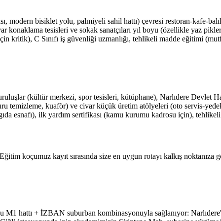
 modern bisiklet yolu, palmiyeli sahil hattı) çevresi restoran-kafe-balıkç
civar konaklama tesisleri ve sokak sanatçıları yıl boyu (özellikle yaz pik
çin kritik), C Sınıfı iş güvenliği uzmanlığı, tehlikeli madde eğitimi (mu
ruluşlar (kültür merkezi, spor tesisleri, kütüphane), Narlıdere Devlet
kuru temizleme, kuaför) ve civar küçük üretim atölyeleri (oto servis-yed
gıda esnafı), ilk yardım sertifikası (kamu kurumu kadrosu için), tehlikeli
. Eğitim koçumuz kayıt sırasında size en uygun rotayı kalkış noktanıza gö
etrosu M1 hattı + İZBAN suburban kombinasyonuyla sağlanıyor: Narlıde