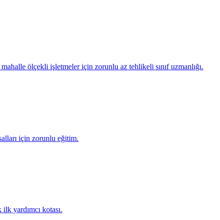
alle ölçekli işletmeler için zorunlu az tehlikeli sınıf uzmanlığı.
lları için zorunlu eğitim.
ilk yardımcı kotası.