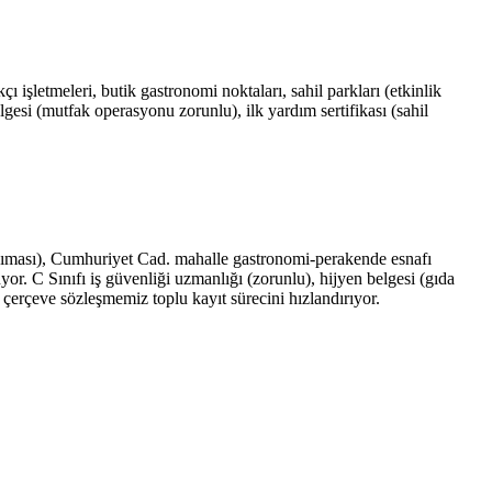
ı işletmeleri, butik gastronomi noktaları, sahil parkları (etkinlik
elgesi (mutfak operasyonu zorunlu), ilk yardım sertifikası (sahil
ansıması), Cumhuriyet Cad. mahalle gastronomi-perakende esnafı
yor. C Sınıfı iş güvenliği uzmanlığı (zorunlu), hijyen belgesi (gıda
e çerçeve sözleşmemiz toplu kayıt sürecini hızlandırıyor.