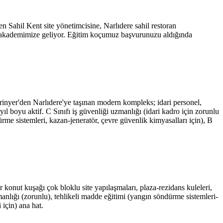
 Sahil Kent site yönetimcisine, Narlıdere sahil restoran
 akademimize geliyor. Eğitim koçumuz başvurunuzu aldığında
nyer'den Narlıdere'ye taşınan modern kompleks; idari personel,
 yıl boyu aktif. C Sınıfı iş güvenliği uzmanlığı (idari kadro için zorunlu
rme sistemleri, kazan-jeneratör, çevre güvenlik kimyasalları için), B
r konut kuşağı çok bloklu site yapılaşmaları, plaza-rezidans kuleleri,
manlığı (zorunlu), tehlikeli madde eğitimi (yangın söndürme sistemleri-
 için) ana hat.