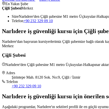
En Yakın Şube
Çiğli Şubesi
Merkez
Süre
Narlıdere'den Çiğli şubesine M1 metro Üçkuyular-Halkapı
Telefon
+90 232 329 09 10
Narlıdere
iş güvenliği kursu için
Çiğli
şube
Narlıdere'dan başvuran kursiyerlerimiz Çiğli şubemize bağlı olarak kay
Merkez
Çiğli Şubesi
Narlıdere'den Çiğli şubesine M1 metro Üçkuyular-Halkapınar aktarm
Adres
Şirintepe Mah. 8120 Sok. No:9, Çiğli / İzmir
Telefon
+90 232 329 09 10
Narlıdere
iş güvenliği kursu için
önerilen 
Aşağıdaki programlar, Narlıdere'ın sektörel profili ile en güçlü uyumu k