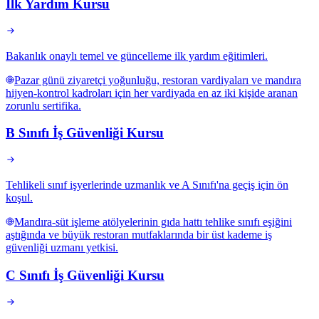
İlk Yardım Kursu
Bakanlık onaylı temel ve güncelleme ilk yardım eğitimleri.
Pazar günü ziyaretçi yoğunluğu, restoran vardiyaları ve mandıra
hijyen-kontrol kadroları için her vardiyada en az iki kişide aranan
zorunlu sertifika.
B Sınıfı İş Güvenliği Kursu
Tehlikeli sınıf işyerlerinde uzmanlık ve A Sınıfı'na geçiş için ön
koşul.
Mandıra-süt işleme atölyelerinin gıda hattı tehlike sınıfı eşiğini
aştığında ve büyük restoran mutfaklarında bir üst kademe iş
güvenliği uzmanı yetkisi.
C Sınıfı İş Güvenliği Kursu