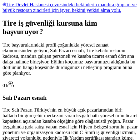
Tire Devlet Hastanesi çevresindeki hekimlerin mandıra grupları ve
büyük restoran zincirleri için işyeri hekimi yetkisi alma yolu.
Tire
iş güvenliği kursuna
kim
başvuruyor
?
Tire başvurularındaki profil çoğunlukla yöresel zanaat
ekonomisinden geliyor; Salı Pazarı esnafı, Tire kebabı restoran
kadrosu, mandıra çalışan personeli ve kasaba ticaret esnafı dört ana
dalga halinde birleşiyor. Eğitim koçumuz başvurunuzu aldığında bu
dörtlünün hangi köşesinde durduğunuzu netleştirip programı buna
göre planlıyor.
01
Salı Pazarı esnafı
Tire Salı Pazarı Türkiye'nin en büyük açık pazarlarından biri;
haftada bir gün şehir merkezini saran tezgah hattı yöresel ürün ticaret
kapasitesi açısından kasaba ölçeğine göre olağanüstü yoğun. Pazar
tezgahında gıda satışı yapan esnaf için Hijyen Belgesi zorunlu; pazar
yönetimi ve organizasyon kadrosu için C Sınıfı iş güvenliği uzmanı,
ziyaretçi yoğunluğu nedeniyle İlk Yardım sertifikası standart küme.