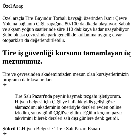
Özel Araç
Özel araçla Tire-Bayındır-Torbalı kavşağı üzerinden İzmir Çevre
Yolu'na bağlanıp Çiğli sapağına 80-100 dakikada ulaşılıyor. Sabah
ve akşam yoğun saatlerinde süre 110 dakikaya kadar uzayabiliyor.
Şube binası çevresinde park genellikle kullanıma uygun; civar
otoparkları da değerlendirilebilir.
Tire
iş güvenliği kursunu tamamlayan
üç
mezunumuz
.
Tire ve çevresinden akademimizden mezun olan kursiyerlerimizin
programa dair kısa notları.
Tire Salı Pazarı'nda peynir-kaymak tezgahı işletiyorum.
Hijyen belgesi için Çiğli'ye haftalık gidiş gelişi göze
alamazdım; akademinin önerisiyle dersleri evden online
izledim, sınav günü Çiğli'ye gittim. Eğitim koçum pazar
takvimini bilerek dersleri salı dışı günlere denk getirdi.
Şükrü C.
Hijyen Belgesi · Tire · Salı Pazarı Esnafı