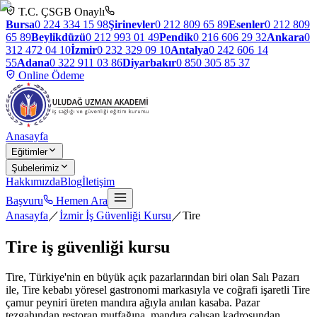
T.C. ÇSGB Onaylı
Bursa
0 224 334 15 98
Şirinevler
0 212 809 65 89
Esenler
0 212 809
65 89
Beylikdüzü
0 212 993 01 49
Pendik
0 216 606 29 32
Ankara
0
312 472 04 10
İzmir
0 232 329 09 10
Antalya
0 242 606 14
55
Adana
0 322 911 03 86
Diyarbakır
0 850 305 85 37
Online Ödeme
Anasayfa
Eğitimler
Şubelerimiz
Hakkımızda
Blog
İletişim
Başvuru
Hemen Ara
Anasayfa
／
İzmir İş Güvenliği Kursu
／
Tire
Tire
iş güvenliği kursu
Tire, Türkiye'nin en büyük açık pazarlarından biri olan Salı Pazarı
ile, Tire kebabı yöresel gastronomi markasıyla ve coğrafi işaretli Tire
çamur peyniri üreten mandıra ağıyla anılan kasaba. Pazar
tezgahından restoran mutfağına, mandıra çalışan kadrosundan