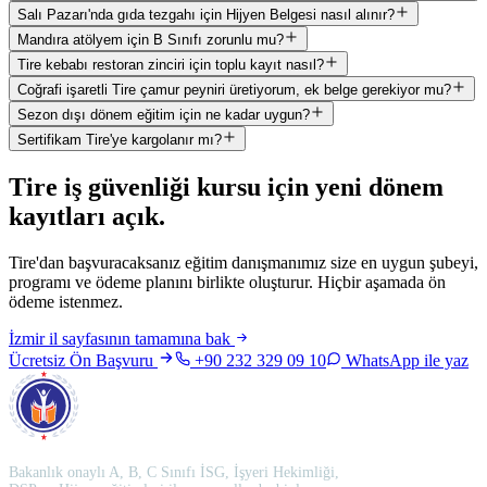
Salı Pazarı'nda gıda tezgahı için Hijyen Belgesi nasıl alınır?
Mandıra atölyem için B Sınıfı zorunlu mu?
Tire kebabı restoran zinciri için toplu kayıt nasıl?
Coğrafi işaretli Tire çamur peyniri üretiyorum, ek belge gerekiyor mu?
Sezon dışı dönem eğitim için ne kadar uygun?
Sertifikam Tire'ye kargolanır mı?
Tire
iş güvenliği kursu için
yeni dönem
kayıtları açık
.
Tire'dan başvuracaksanız eğitim danışmanımız size en uygun şubeyi,
programı ve ödeme planını birlikte oluşturur. Hiçbir aşamada ön
ödeme istenmez.
İzmir
il sayfasının tamamına bak
Ücretsiz Ön Başvuru
+90 232 329 09 10
WhatsApp ile yaz
Bakanlık onaylı A, B, C Sınıfı İSG, İşyeri Hekimliği,