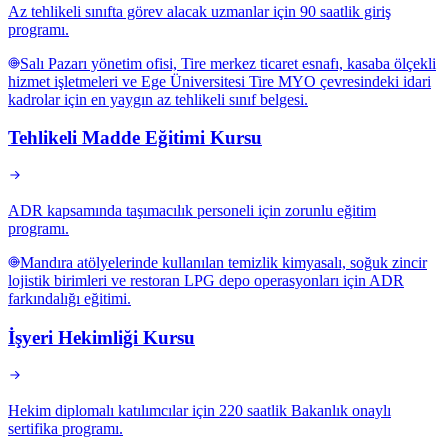
Az tehlikeli sınıfta görev alacak uzmanlar için 90 saatlik giriş
programı.
Salı Pazarı yönetim ofisi, Tire merkez ticaret esnafı, kasaba ölçekli
hizmet işletmeleri ve Ege Üniversitesi Tire MYO çevresindeki idari
kadrolar için en yaygın az tehlikeli sınıf belgesi.
Tehlikeli Madde Eğitimi Kursu
ADR kapsamında taşımacılık personeli için zorunlu eğitim
programı.
Mandıra atölyelerinde kullanılan temizlik kimyasalı, soğuk zincir
lojistik birimleri ve restoran LPG depo operasyonları için ADR
farkındalığı eğitimi.
İşyeri Hekimliği Kursu
Hekim diplomalı katılımcılar için 220 saatlik Bakanlık onaylı
sertifika programı.