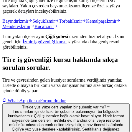
Tire dışında Çiğli şubemize bağlı çalışan komşu ilçelerin İSG
sayfaları. Yakın çevreden başvuracaksanız ilçenize özel sayfaya
geçerek detayları inceleyebilirsiniz.
Bayındır
İzmir
Selçuk
İzmir
Torbalı
İzmir
Kemalpaşa
İzmir
Menderes
İzmir
Buca
İzmir
Tüm yakın ilçeler aynı
Çiğli
şubesi
üzerinden hizmet alıyor.
İzmir
geneli için
İzmir
iş güvenliği kursu
sayfasında daha geniş resmi
görebilirsiniz.
Tire
iş güvenliği kursu hakkında
sıkça
sorulan sorular
.
Tire ve çevresinden gelen kursiyer sorularına verdiğimiz yanıtlar.
Listede olmayan bir konu varsa danışmanlarımız size birkaç dakika
içinde dönüş yapar.
WhatsApp ile sor
Formu doldur
Tire'de yüz yüze ders yapılan bir şubeniz var mı?
Tire sınırları içinde fiziki bir şubemiz bulunmuyor; bu bölgedeki
kursiyerlerimiz Çiğli şubemize bağlı olarak kayıt oluyor. Hibrit format
sayesinde tüm dersleri Tire'deki ev, mandıra ofisi veya restoran
müdürlük odasından canlı online izleyebilir, sınav öncesi haftalarda
Çiğli'ye yüz yüze derslere katılabilirsiniz. Sertifikanız değişmez.