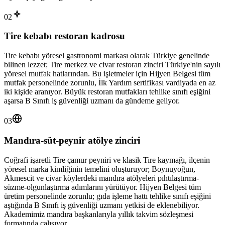
02
Tire kebabı restoran kadrosu
Tire kebabı yöresel gastronomi markası olarak Türkiye genelinde
bilinen lezzet; Tire merkez ve civar restoran zinciri Türkiye'nin sayılı
yöresel mutfak hatlarından. Bu işletmeler için Hijyen Belgesi tüm
mutfak personelinde zorunlu, İlk Yardım sertifikası vardiyada en az
iki kişide aranıyor. Büyük restoran mutfakları tehlike sınıfı eşiğini
aşarsa B Sınıfı iş güvenliği uzmanı da gündeme geliyor.
03
Mandıra-süt-peynir atölye zinciri
Coğrafi işaretli Tire çamur peyniri ve klasik Tire kaymağı, ilçenin
yöresel marka kimliğinin temelini oluşturuyor; Boynuyoğun,
Akmescit ve civar köylerdeki mandıra atölyeleri pıhtılaştırma-
süzme-olgunlaştırma adımlarını yürütüyor. Hijyen Belgesi tüm
üretim personelinde zorunlu; gıda işleme hattı tehlike sınıfı eşiğini
aştığında B Sınıfı iş güvenliği uzmanı yetkisi de eklenebiliyor.
Akademimiz mandıra başkanlarıyla yıllık takvim sözleşmesi
formatında çalışıyor.