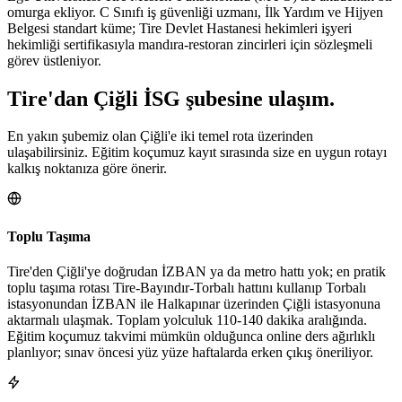
omurga ekliyor. C Sınıfı iş güvenliği uzmanı, İlk Yardım ve Hijyen
Belgesi standart küme; Tire Devlet Hastanesi hekimleri işyeri
hekimliği sertifikasıyla mandıra-restoran zincirleri için sözleşmeli
görev üstleniyor.
Tire
'dan
Çiğli
İSG şubesine
ulaşım.
En yakın şubemiz olan Çiğli'e iki temel rota üzerinden
ulaşabilirsiniz. Eğitim koçumuz kayıt sırasında size en uygun rotayı
kalkış noktanıza göre önerir.
Toplu Taşıma
Tire'den Çiğli'ye doğrudan İZBAN ya da metro hattı yok; en pratik
toplu taşıma rotası Tire-Bayındır-Torbalı hattını kullanıp Torbalı
istasyonundan İZBAN ile Halkapınar üzerinden Çiğli istasyonuna
aktarmalı ulaşmak. Toplam yolculuk 110-140 dakika aralığında.
Eğitim koçumuz takvimi mümkün olduğunca online ders ağırlıklı
planlıyor; sınav öncesi yüz yüze haftalarda erken çıkış öneriliyor.