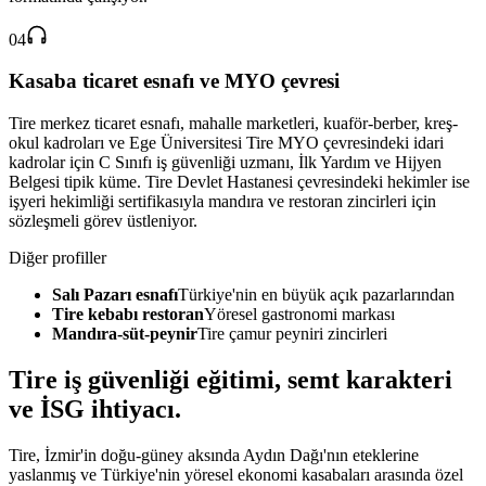
04
Kasaba ticaret esnafı ve MYO çevresi
Tire merkez ticaret esnafı, mahalle marketleri, kuaför-berber, kreş-
okul kadroları ve Ege Üniversitesi Tire MYO çevresindeki idari
kadrolar için C Sınıfı iş güvenliği uzmanı, İlk Yardım ve Hijyen
Belgesi tipik küme. Tire Devlet Hastanesi çevresindeki hekimler ise
işyeri hekimliği sertifikasıyla mandıra ve restoran zincirleri için
sözleşmeli görev üstleniyor.
Diğer profiller
Salı Pazarı esnafı
Türkiye'nin en büyük açık pazarlarından
Tire kebabı restoran
Yöresel gastronomi markası
Mandıra-süt-peynir
Tire çamur peyniri zincirleri
Tire
iş güvenliği eğitimi,
semt karakteri
ve İSG ihtiyacı
.
Tire, İzmir'in doğu-güney aksında Aydın Dağı'nın eteklerine
yaslanmış ve Türkiye'nin yöresel ekonomi kasabaları arasında özel