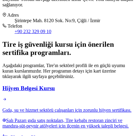
sağlanıyor.
Adres
Şirintepe Mah. 8120 Sok. No:9, Çiğli / İzmir
Telefon
+90 232 329 09 10
Tire
iş güvenliği kursu için
önerilen
sertifika programları
.
Aşağıdaki programlar, Tire'ın sektörel profili ile en güçlü uyumu
kuran kurslarımızdır. Her programın detayı için kart üzerine
tıklayarak ilgili sayfaya geçebilirsiniz.
Hijyen Belgesi Kursu
Gıda, su ve hizmet sektörü çalışanları için zorunlu hijyen sertifikası.
Salı Pazarı gıda satış noktaları, Tire kebabı restoran zinciri ve
mandıra-süt-peynir atölyeleri için ilçenin en yüksek talepli belgesi.