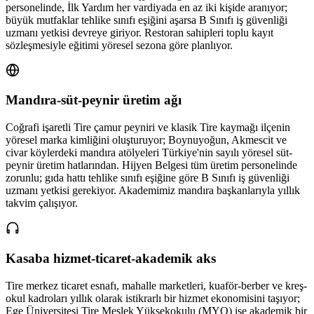
personelinde, İlk Yardım her vardiyada en az iki kişide aranıyor;
büyük mutfaklar tehlike sınıfı eşiğini aşarsa B Sınıfı iş güvenliği
uzmanı yetkisi devreye giriyor. Restoran sahipleri toplu kayıt
sözleşmesiyle eğitimi yöresel sezona göre planlıyor.
Mandıra-süt-peynir üretim ağı
Coğrafi işaretli Tire çamur peyniri ve klasik Tire kaymağı ilçenin
yöresel marka kimliğini oluşturuyor; Boynuyoğun, Akmescit ve
civar köylerdeki mandıra atölyeleri Türkiye'nin sayılı yöresel süt-
peynir üretim hatlarından. Hijyen Belgesi tüm üretim personelinde
zorunlu; gıda hattı tehlike sınıfı eşiğine göre B Sınıfı iş güvenliği
uzmanı yetkisi gerekiyor. Akademimiz mandıra başkanlarıyla yıllık
takvim çalışıyor.
Kasaba hizmet-ticaret-akademik aks
Tire merkez ticaret esnafı, mahalle marketleri, kuaför-berber ve kreş-
okul kadroları yıllık olarak istikrarlı bir hizmet ekonomisini taşıyor;
Ege Üniversitesi Tire Meslek Yüksekokulu (MYO) ise akademik bir