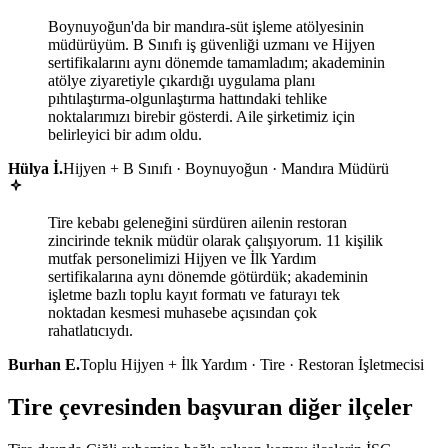
Boynuyoğun'da bir mandıra-süt işleme atölyesinin
müdürüyüm. B Sınıfı iş güvenliği uzmanı ve Hijyen
sertifikalarını aynı dönemde tamamladım; akademinin
atölye ziyaretiyle çıkardığı uygulama planı
pıhtılaştırma-olgunlaştırma hattındaki tehlike
noktalarımızı birebir gösterdi. Aile şirketimiz için
belirleyici bir adım oldu.
Hülya İ.
Hijyen + B Sınıfı · Boynuyoğun · Mandıra Müdürü
Tire kebabı geleneğini sürdüren ailenin restoran
zincirinde teknik müdür olarak çalışıyorum. 11 kişilik
mutfak personelimizi Hijyen ve İlk Yardım
sertifikalarına aynı dönemde götürdük; akademinin
işletme bazlı toplu kayıt formatı ve faturayı tek
noktadan kesmesi muhasebe açısından çok
rahatlatıcıydı.
Burhan E.
Toplu Hijyen + İlk Yardım · Tire · Restoran İşletmecisi
Tire çevresinden başvuran diğer ilçeler