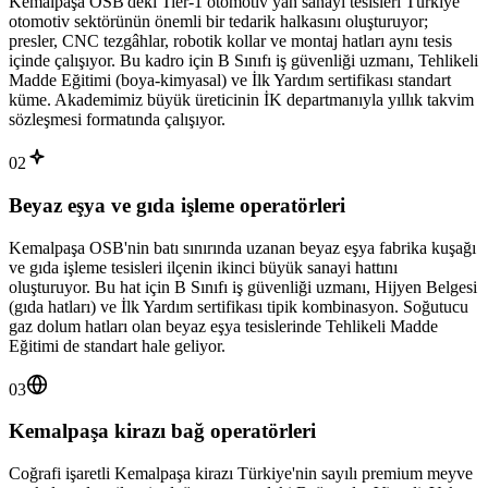
Kemalpaşa OSB'deki Tier-1 otomotiv yan sanayi tesisleri Türkiye
otomotiv sektörünün önemli bir tedarik halkasını oluşturuyor;
presler, CNC tezgâhlar, robotik kollar ve montaj hatları aynı tesis
içinde çalışıyor. Bu kadro için B Sınıfı iş güvenliği uzmanı, Tehlikeli
Madde Eğitimi (boya-kimyasal) ve İlk Yardım sertifikası standart
küme. Akademimiz büyük üreticinin İK departmanıyla yıllık takvim
sözleşmesi formatında çalışıyor.
02
Beyaz eşya ve gıda işleme operatörleri
Kemalpaşa OSB'nin batı sınırında uzanan beyaz eşya fabrika kuşağı
ve gıda işleme tesisleri ilçenin ikinci büyük sanayi hattını
oluşturuyor. Bu hat için B Sınıfı iş güvenliği uzmanı, Hijyen Belgesi
(gıda hatları) ve İlk Yardım sertifikası tipik kombinasyon. Soğutucu
gaz dolum hatları olan beyaz eşya tesislerinde Tehlikeli Madde
Eğitimi de standart hale geliyor.
03
Kemalpaşa kirazı bağ operatörleri
Coğrafi işaretli Kemalpaşa kirazı Türkiye'nin sayılı premium meyve