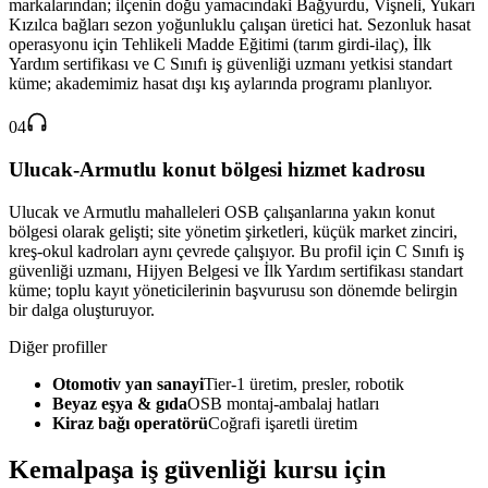
markalarından; ilçenin doğu yamacındaki Bağyurdu, Vişneli, Yukarı
Kızılca bağları sezon yoğunluklu çalışan üretici hat. Sezonluk hasat
operasyonu için Tehlikeli Madde Eğitimi (tarım girdi-ilaç), İlk
Yardım sertifikası ve C Sınıfı iş güvenliği uzmanı yetkisi standart
küme; akademimiz hasat dışı kış aylarında programı planlıyor.
04
Ulucak-Armutlu konut bölgesi hizmet kadrosu
Ulucak ve Armutlu mahalleleri OSB çalışanlarına yakın konut
bölgesi olarak gelişti; site yönetim şirketleri, küçük market zinciri,
kreş-okul kadroları aynı çevrede çalışıyor. Bu profil için C Sınıfı iş
güvenliği uzmanı, Hijyen Belgesi ve İlk Yardım sertifikası standart
küme; toplu kayıt yöneticilerinin başvurusu son dönemde belirgin
bir dalga oluşturuyor.
Diğer profiller
Otomotiv yan sanayi
Tier-1 üretim, presler, robotik
Beyaz eşya & gıda
OSB montaj-ambalaj hatları
Kiraz bağı operatörü
Coğrafi işaretli üretim
Kemalpaşa
iş güvenliği kursu için