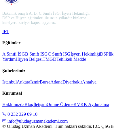
Bakanlık onaylı A, B, C Sınıfı İSG, İşyeri Hekimliği,
DSP ve Hijyen eğitimleri ile uzun yıllardır binlerce
kursiyere kariyer kapısı açıyoruz.
I
F
T
Eğitimler
A Sınıfı İSG
B Sınıfı İSG
C Sınıfı İSG
İşyeri Hekimliği
DSP
İlk
Yardım
Hijyen Belgesi
TMGD
Tehlikeli Madde
Şubelerimiz
İstanbul
Ankara
İzmir
Bursa
Adana
Diyarbakır
Antalya
Kurumsal
Hakkımızda
Blog
İletişim
Online Ödeme
KVKK Aydınlatma
0 232 329 09 10
info@uludaguzmanakademi.com
© Uludağ Uzman Akademi. Tüm hakları saklıdır.
T.C. ÇSGB