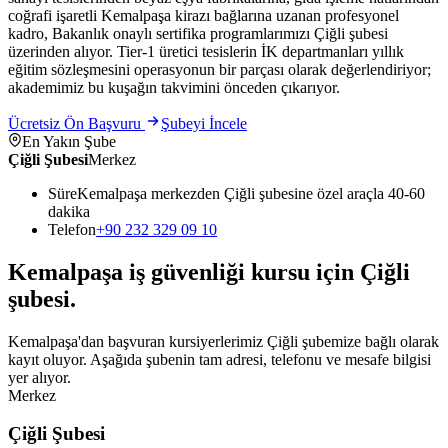
coğrafi işaretli Kemalpaşa kirazı bağlarına uzanan profesyonel
kadro, Bakanlık onaylı sertifika programlarımızı Çiğli şubesi
üzerinden alıyor. Tier-1 üretici tesislerin İK departmanları yıllık
eğitim sözleşmesini operasyonun bir parçası olarak değerlendiriyor;
akademimiz bu kuşağın takvimini önceden çıkarıyor.
Ücretsiz Ön Başvuru
Şubeyi İncele
En Yakın Şube
Çiğli Şubesi
Merkez
Süre
Kemalpaşa merkezden Çiğli şubesine özel araçla 40-60
dakika
Telefon
+90 232 329 09 10
Kemalpaşa
iş güvenliği kursu için
Çiğli
şubesi
.
Kemalpaşa'dan başvuran kursiyerlerimiz Çiğli şubemize bağlı olarak
kayıt oluyor. Aşağıda şubenin tam adresi, telefonu ve mesafe bilgisi
yer alıyor.
Merkez
Çiğli Şubesi