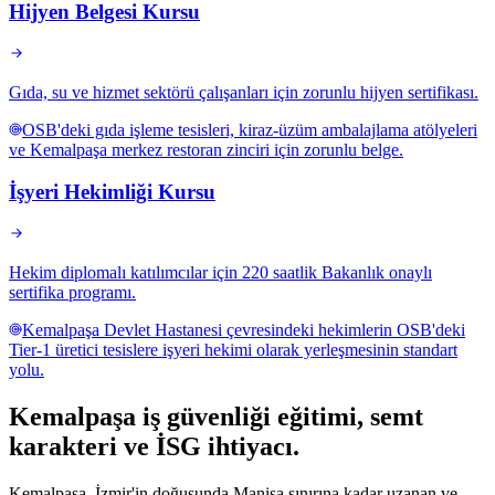
Hijyen Belgesi Kursu
Gıda, su ve hizmet sektörü çalışanları için zorunlu hijyen sertifikası.
OSB'deki gıda işleme tesisleri, kiraz-üzüm ambalajlama atölyeleri
ve Kemalpaşa merkez restoran zinciri için zorunlu belge.
İşyeri Hekimliği Kursu
Hekim diplomalı katılımcılar için 220 saatlik Bakanlık onaylı
sertifika programı.
Kemalpaşa Devlet Hastanesi çevresindeki hekimlerin OSB'deki
Tier-1 üretici tesislere işyeri hekimi olarak yerleşmesinin standart
yolu.
Kemalpaşa
iş güvenliği eğitimi,
semt
karakteri ve İSG ihtiyacı
.
Kemalpaşa, İzmir'in doğusunda Manisa sınırına kadar uzanan ve