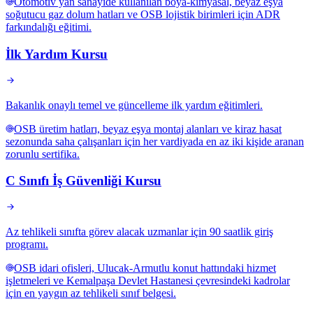
Otomotiv yan sanayide kullanılan boya-kimyasal, beyaz eşya
soğutucu gaz dolum hatları ve OSB lojistik birimleri için ADR
farkındalığı eğitimi.
İlk Yardım Kursu
Bakanlık onaylı temel ve güncelleme ilk yardım eğitimleri.
OSB üretim hatları, beyaz eşya montaj alanları ve kiraz hasat
sezonunda saha çalışanları için her vardiyada en az iki kişide aranan
zorunlu sertifika.
C Sınıfı İş Güvenliği Kursu
Az tehlikeli sınıfta görev alacak uzmanlar için 90 saatlik giriş
programı.
OSB idari ofisleri, Ulucak-Armutlu konut hattındaki hizmet
işletmeleri ve Kemalpaşa Devlet Hastanesi çevresindeki kadrolar
için en yaygın az tehlikeli sınıf belgesi.