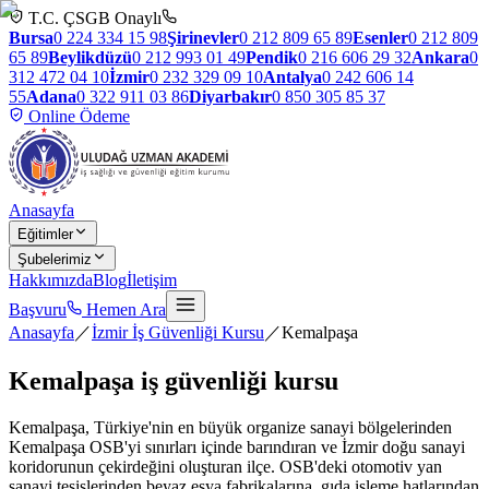
T.C. ÇSGB Onaylı
Bursa
0 224 334 15 98
Şirinevler
0 212 809 65 89
Esenler
0 212 809
65 89
Beylikdüzü
0 212 993 01 49
Pendik
0 216 606 29 32
Ankara
0
312 472 04 10
İzmir
0 232 329 09 10
Antalya
0 242 606 14
55
Adana
0 322 911 03 86
Diyarbakır
0 850 305 85 37
Online Ödeme
Anasayfa
Eğitimler
Şubelerimiz
Hakkımızda
Blog
İletişim
Başvuru
Hemen Ara
Anasayfa
／
İzmir İş Güvenliği Kursu
／
Kemalpaşa
Kemalpaşa
iş güvenliği kursu
Kemalpaşa, Türkiye'nin en büyük organize sanayi bölgelerinden
Kemalpaşa OSB'yi sınırları içinde barındıran ve İzmir doğu sanayi
koridorunun çekirdeğini oluşturan ilçe. OSB'deki otomotiv yan
sanayi tesislerinden beyaz eşya fabrikalarına, gıda işleme hatlarından