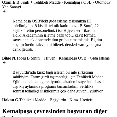
Ozan E.
B Sınıfı + Tehlikeli Madde · Kemalpaşa OSB · Otomotiv
Yan Sanayi
Kemalpaşa OSB'deki gıda işleme tesisimizin İK
müdürüyüm. 8 kişilik teknik kadromuzu B Sınıfı, 22
kişilik üretim personelimizi ise Hijyen sertifikasına
aldık. Akademinin işletme bazlı toplu kayıt formatı
sayesinde tek dönemde tüm grubu tamamladık. Eğitim
koçum üretim takvimini bilerek dersleri vardiya dışına
denk getirdi.
Bilge N.
Toplu B Sınıfı + Hijyen · Kemalpaşa OSB · Gıda İşleme
Bağyurdu'nda kiraz bağı işleten bir aile şirketinin
sahibiyim. Tarım girdi taşımacılığı için Tehlikeli Madde
Eğitimi'ni almam gerekiyordu; akademi sayesinde hasat
dışı kış aylarında programı tamamladım. Sertifika
sonrası tedarikçi ilişkilerimiz çok daha güvenli yürüyor.
Hakan G.
Tehlikeli Madde · Bağyurdu · Kiraz Üreticisi
Kemalpaşa çevresinden başvuran diğer