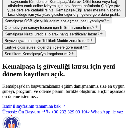
sayesinde tüm dersleri Kemalpaşa'daki ev, OSB tesisi veya bağ
ofisinden canlı online izleyebilir, sınav öncesi haftalarda Çiğli'ye yüz
yüze derslere katılabilirsiniz. Kemalpaşa-Çiğli arası mesafe nispeten
kısa olduğu için yüz yüze gidişler diğer dış ilçelere göre daha pratik.
Kemalpaşa OSB için yıllık eğitim sözleşmesi nasıl yapılıyor?
Otomotiv yan sanayi tesisim için B Sınıfı zorunlu mu?
Kemalpaşa kirazı üreticisi olarak hangi sertifikalar lazım?
Beyaz eşya tesisi için Tehlikeli Madde zorunlu mu?
Çiğli'ye gidiş süresi diğer dış ilçelere göre nasıl?
Sertifikam Kemalpaşa'ya kargolanır mı?
Kemalpaşa
iş güvenliği kursu için
yeni
dönem kayıtları açık
.
Kemalpaşa'dan başvuracaksanız eğitim danışmanımız size en uygun
şubeyi, programı ve ödeme planını birlikte oluşturur. Hiçbir aşamada
ön ödeme istenmez.
İzmir
il sayfasının tamamına bak
Ücretsiz Ön Başvuru
+90 232 329 09 10
WhatsApp ile yaz