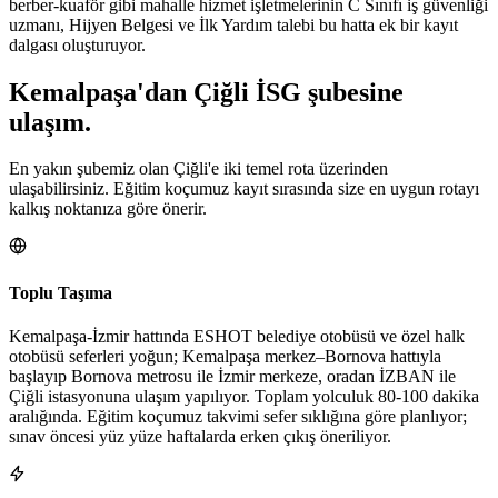
berber-kuaför gibi mahalle hizmet işletmelerinin C Sınıfı iş güvenliği
uzmanı, Hijyen Belgesi ve İlk Yardım talebi bu hatta ek bir kayıt
dalgası oluşturuyor.
Kemalpaşa
'dan
Çiğli
İSG şubesine
ulaşım.
En yakın şubemiz olan Çiğli'e iki temel rota üzerinden
ulaşabilirsiniz. Eğitim koçumuz kayıt sırasında size en uygun rotayı
kalkış noktanıza göre önerir.
Toplu Taşıma
Kemalpaşa-İzmir hattında ESHOT belediye otobüsü ve özel halk
otobüsü seferleri yoğun; Kemalpaşa merkez–Bornova hattıyla
başlayıp Bornova metrosu ile İzmir merkeze, oradan İZBAN ile
Çiğli istasyonuna ulaşım yapılıyor. Toplam yolculuk 80-100 dakika
aralığında. Eğitim koçumuz takvimi sefer sıklığına göre planlıyor;
sınav öncesi yüz yüze haftalarda erken çıkış öneriliyor.