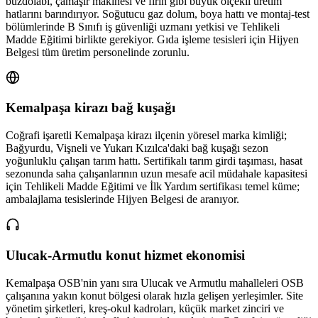
buzdolabı, çamaşır makinesi ve fırın gibi büyük ölçekli üretim
hatlarını barındırıyor. Soğutucu gaz dolum, boya hattı ve montaj-test
bölümlerinde B Sınıfı iş güvenliği uzmanı yetkisi ve Tehlikeli
Madde Eğitimi birlikte gerekiyor. Gıda işleme tesisleri için Hijyen
Belgesi tüm üretim personelinde zorunlu.
Kemalpaşa kirazı bağ kuşağı
Coğrafi işaretli Kemalpaşa kirazı ilçenin yöresel marka kimliği;
Bağyurdu, Vişneli ve Yukarı Kızılca'daki bağ kuşağı sezon
yoğunluklu çalışan tarım hattı. Sertifikalı tarım girdi taşıması, hasat
sezonunda saha çalışanlarının uzun mesafe acil müdahale kapasitesi
için Tehlikeli Madde Eğitimi ve İlk Yardım sertifikası temel küme;
ambalajlama tesislerinde Hijyen Belgesi de aranıyor.
Ulucak-Armutlu konut hizmet ekonomisi
Kemalpaşa OSB'nin yanı sıra Ulucak ve Armutlu mahalleleri OSB
çalışanına yakın konut bölgesi olarak hızla gelişen yerleşimler. Site
yönetim şirketleri, kreş-okul kadroları, küçük market zinciri ve