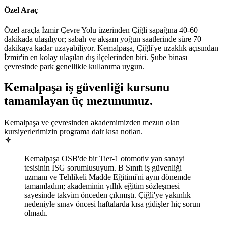
Özel Araç
Özel araçla İzmir Çevre Yolu üzerinden Çiğli sapağına 40-60
dakikada ulaşılıyor; sabah ve akşam yoğun saatlerinde süre 70
dakikaya kadar uzayabiliyor. Kemalpaşa, Çiğli'ye uzaklık açısından
İzmir'in en kolay ulaşılan dış ilçelerinden biri. Şube binası
çevresinde park genellikle kullanıma uygun.
Kemalpaşa
iş güvenliği kursunu
tamamlayan
üç mezunumuz
.
Kemalpaşa ve çevresinden akademimizden mezun olan
kursiyerlerimizin programa dair kısa notları.
Kemalpaşa OSB'de bir Tier-1 otomotiv yan sanayi
tesisinin İSG sorumlusuyum. B Sınıfı iş güvenliği
uzmanı ve Tehlikeli Madde Eğitimi'ni aynı dönemde
tamamladım; akademinin yıllık eğitim sözleşmesi
sayesinde takvim önceden çıkmıştı. Çiğli'ye yakınlık
nedeniyle sınav öncesi haftalarda kısa gidişler hiç sorun
olmadı.