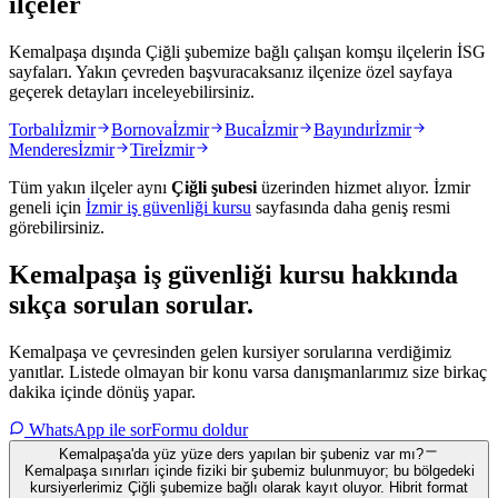
ilçeler
Kemalpaşa dışında Çiğli şubemize bağlı çalışan komşu ilçelerin İSG
sayfaları. Yakın çevreden başvuracaksanız ilçenize özel sayfaya
geçerek detayları inceleyebilirsiniz.
Torbalı
İzmir
Bornova
İzmir
Buca
İzmir
Bayındır
İzmir
Menderes
İzmir
Tire
İzmir
Tüm yakın ilçeler aynı
Çiğli
şubesi
üzerinden hizmet alıyor.
İzmir
geneli için
İzmir
iş güvenliği kursu
sayfasında daha geniş resmi
görebilirsiniz.
Kemalpaşa
iş güvenliği kursu hakkında
sıkça sorulan sorular
.
Kemalpaşa ve çevresinden gelen kursiyer sorularına verdiğimiz
yanıtlar. Listede olmayan bir konu varsa danışmanlarımız size birkaç
dakika içinde dönüş yapar.
WhatsApp ile sor
Formu doldur
Kemalpaşa'da yüz yüze ders yapılan bir şubeniz var mı?
Kemalpaşa sınırları içinde fiziki bir şubemiz bulunmuyor; bu bölgedeki
kursiyerlerimiz Çiğli şubemize bağlı olarak kayıt oluyor. Hibrit format