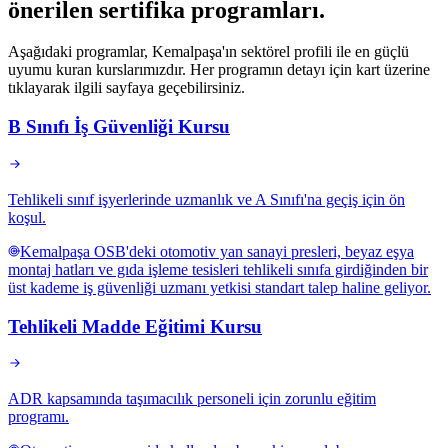
önerilen sertifika programları
.
Aşağıdaki programlar, Kemalpaşa'ın sektörel profili ile en güçlü
uyumu kuran kurslarımızdır. Her programın detayı için kart üzerine
tıklayarak ilgili sayfaya geçebilirsiniz.
B Sınıfı İş Güvenliği Kursu
Tehlikeli sınıf işyerlerinde uzmanlık ve A Sınıfı'na geçiş için ön
koşul.
Kemalpaşa OSB'deki otomotiv yan sanayi presleri, beyaz eşya
montaj hatları ve gıda işleme tesisleri tehlikeli sınıfa girdiğinden bir
üst kademe iş güvenliği uzmanı yetkisi standart talep haline geliyor.
Tehlikeli Madde Eğitimi Kursu
ADR kapsamında taşımacılık personeli için zorunlu eğitim
programı.