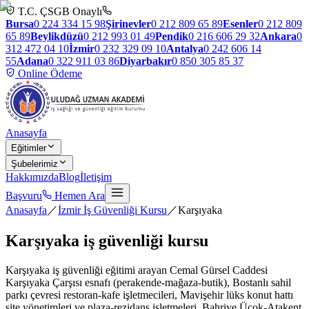
T.C. ÇSGB Onaylı
Bursa
0 224 334 15 98
Şirinevler
0 212 809 65 89
Esenler
0 212 809
65 89
Beylikdüzü
0 212 993 01 49
Pendik
0 216 606 29 32
Ankara
0
312 472 04 10
İzmir
0 232 329 09 10
Antalya
0 242 606 14
55
Adana
0 322 911 03 86
Diyarbakır
0 850 305 85 37
Online Ödeme
Anasayfa
Eğitimler
Şubelerimiz
Hakkımızda
Blog
İletişim
Başvuru
Hemen Ara
Anasayfa
／
İzmir İş Güvenliği Kursu
／
Karşıyaka
Karşıyaka
iş güvenliği kursu
Karşıyaka iş güvenliği eğitimi arayan Cemal Gürsel Caddesi
Karşıyaka Çarşısı esnafı (perakende-mağaza-butik), Bostanlı sahil
parkı çevresi restoran-kafe işletmecileri, Mavişehir lüks konut hattı
site yönetimleri ve plaza-rezidans işletmeleri, Bahriye Üçok-Atakent