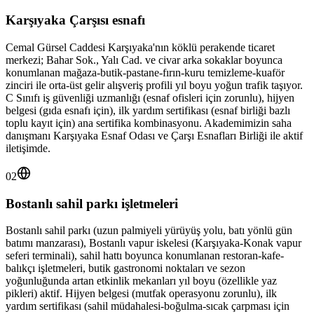
Karşıyaka Çarşısı esnafı
Cemal Gürsel Caddesi Karşıyaka'nın köklü perakende ticaret
merkezi; Bahar Sok., Yalı Cad. ve civar arka sokaklar boyunca
konumlanan mağaza-butik-pastane-fırın-kuru temizleme-kuaför
zinciri ile orta-üst gelir alışveriş profili yıl boyu yoğun trafik taşıyor.
C Sınıfı iş güvenliği uzmanlığı (esnaf ofisleri için zorunlu), hijyen
belgesi (gıda esnafı için), ilk yardım sertifikası (esnaf birliği bazlı
toplu kayıt için) ana sertifika kombinasyonu. Akademimizin saha
danışmanı Karşıyaka Esnaf Odası ve Çarşı Esnafları Birliği ile aktif
iletişimde.
02
Bostanlı sahil parkı işletmeleri
Bostanlı sahil parkı (uzun palmiyeli yürüyüş yolu, batı yönlü gün
batımı manzarası), Bostanlı vapur iskelesi (Karşıyaka-Konak vapur
seferi terminali), sahil hattı boyunca konumlanan restoran-kafe-
balıkçı işletmeleri, butik gastronomi noktaları ve sezon
yoğunluğunda artan etkinlik mekanları yıl boyu (özellikle yaz
pikleri) aktif. Hijyen belgesi (mutfak operasyonu zorunlu), ilk
yardım sertifikası (sahil müdahalesi-boğulma-sıcak çarpması için