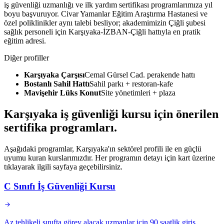
iş güvenliği uzmanlığı ve ilk yardım sertifikası programlarımıza yıl
boyu başvuruyor. Civar Yamanlar Eğitim Araştırma Hastanesi ve
özel poliklinikler aynı talebi besliyor; akademimizin Çiğli şubesi
sağlık personeli için Karşıyaka-İZBAN-Çiğli hattıyla en pratik
eğitim adresi.
Diğer profiller
Karşıyaka Çarşısı
Cemal Gürsel Cad. perakende hattı
Bostanlı Sahil Hattı
Sahil parkı + restoran-kafe
Mavişehir Lüks Konut
Site yönetimleri + plaza
Karşıyaka
iş güvenliği kursu için
önerilen
sertifika programları
.
Aşağıdaki programlar, Karşıyaka'ın sektörel profili ile en güçlü
uyumu kuran kurslarımızdır. Her programın detayı için kart üzerine
tıklayarak ilgili sayfaya geçebilirsiniz.
C Sınıfı İş Güvenliği Kursu
Az tehlikeli sınıfta görev alacak uzmanlar için 90 saatlik giriş