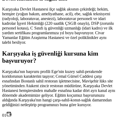
Karşıyaka Devlet Hastanesi ilçe sağlık aksının çekirdeği; hekim,
hemşire (yoğun bakım, ameliyathane, acil), ebe, sağlık teknisyeni
(radyoloji, laboratuvar, anestezi), laboratuvar personeli ve idari
kadrolar İşyeri Hekimliği (220 saatlik ÇSGB onaylı), DSP (zorunlu
personel kotası), C Sınıfı iş güvenliği uzmanlığı (idari kadro) ve ilk
yardım sertifikası programlarımıza yıl boyu başvuruyor. Civar
Yamanlar Eğitim Araştırma Hastanesi ve özel poliklinikler aynı
talebi besliyor.
Karşıyaka
iş güvenliği kursuna
kim
başvuruyor
?
Karşıyaka'nın başvuru profili Ege'nin kuzey sahil-perakende
koridorunun karakterini taşıyor; Cemal Gürsel Caddesi çarşı
esnafından Bostanlı sahil restoran işletmecisine, Mavişehir lüks site
yönetiminden Atakent zincir restoran müdürüne, Karşıyaka Devlet
Hastanesi hemşiresinden mahalle esnafına kadar dört ayrı kanal aynı
dönemde akademimize geliyor. Eğitim koçumuz başvurunuzu
aldığında Karşıyaka'nın hangi çarşı-sahil-konut-sağlık damarından
geldiğinizi netleştirip programınızı buna göre kuruyor.
01