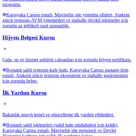
programı.
Karşıyaka Çarşısı esnafı, Mavişehir site yönetim ofisleri, Atakent
zincir restoran-AVM yönetimleri ve mahalle ölçekli işletmeler için
zorunlu az tehlikeli sınıf uzmanlığı.
Hijyen Belgesi Kursu
Gıda, su ve hizmet sektörü çalışanları için zorunlu hijyen sertifikası.
Bostanlı sahil restoran-kafe hattı, Karşıyaka Çarşısı pastane-fırın
esnafı, Atakent zincir restoran ekosistemi ve mahalle gastronomisi
için zorunlu belge.
İlk Yardım Kursu
Bakanlık onaylı temel ve güncelleme ilk yardım eğitimleri.
Bostanlı sahil işletmeleri (sahil hattı müdahalesi için kritik),
Karşıyaka Çarşısı esnafı, Mavişehir site personeli ve Devlet
Hastanesi kadrosu için yıllık ilk yardımcı kotası.