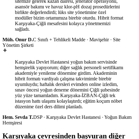
sitemize gelerek kazan dairesi, jeneratör operasyonu,
asansör bakımı ve havuz klor-pH dozaj prosedürlerini
birlikte değerlendirdi; lüks site yönetimine özel
modüller bizim ortamımıza birebir oturdu. Hibrit format
Karşıyaka-Çiğli mesafesini kolayca yönetmemizi
sağladı.
Müh. Onur D.
C Sınıfı + Tehlikeli Madde · Mavişehir · Site
Yönetim Şirketi
Karşıyaka Devlet Hastanesi yoğun bakım servisinde
hemşirelik yapıyorum; diğer sağlık personeli sertifikamı
akademiyle yenileme dönemine girdim. Akademinin
hibrit formatı vardiyalı çalışma takvimimle birebir
uyumluydu; haftalık dersleri evimden online izledim,
sınav öncesi yoğun deneme dönemini Çiğli şubesinde
yüz yüze tamamladım. Karşıyaka-İZBAN-Çiğli tek
istasyon hattı ulaşımı kolaylaştırdı; eğitim koçum nöbet
düzenime özel ders dilimi planladı.
Hem. Sevda T.
DSP · Karşıyaka Devlet Hastanesi · Yoğun Bakım
Hemşiresi
Karşıyaka çevresinden başvuran diğer