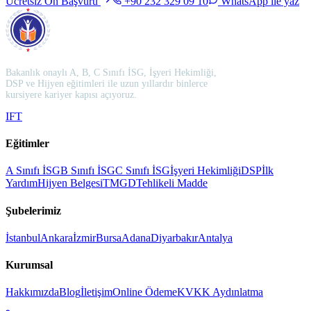
Ücretsiz Ön Başvuru
+90 232 329 09 10
WhatsApp ile yaz
Bakanlık onaylı A, B, C Sınıfı İSG, İşyeri Hekimliği,
DSP ve Hijyen eğitimleri ile uzun yıllardır binlerce
kursiyere kariyer kapısı açıyoruz.
I
F
T
Eğitimler
A Sınıfı İSG
B Sınıfı İSG
C Sınıfı İSG
İşyeri Hekimliği
DSP
İlk
Yardım
Hijyen Belgesi
TMGD
Tehlikeli Madde
Şubelerimiz
İstanbul
Ankara
İzmir
Bursa
Adana
Diyarbakır
Antalya
Kurumsal
Hakkımızda
Blog
İletişim
Online Ödeme
KVKK Aydınlatma