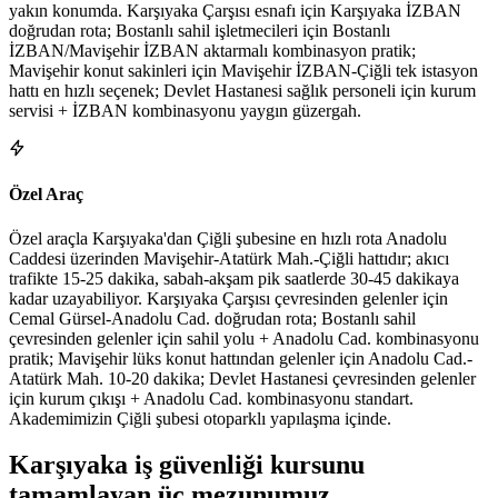
yakın konumda. Karşıyaka Çarşısı esnafı için Karşıyaka İZBAN
doğrudan rota; Bostanlı sahil işletmecileri için Bostanlı
İZBAN/Mavişehir İZBAN aktarmalı kombinasyon pratik;
Mavişehir konut sakinleri için Mavişehir İZBAN-Çiğli tek istasyon
hattı en hızlı seçenek; Devlet Hastanesi sağlık personeli için kurum
servisi + İZBAN kombinasyonu yaygın güzergah.
Özel Araç
Özel araçla Karşıyaka'dan Çiğli şubesine en hızlı rota Anadolu
Caddesi üzerinden Mavişehir-Atatürk Mah.-Çiğli hattıdır; akıcı
trafikte 15-25 dakika, sabah-akşam pik saatlerde 30-45 dakikaya
kadar uzayabiliyor. Karşıyaka Çarşısı çevresinden gelenler için
Cemal Gürsel-Anadolu Cad. doğrudan rota; Bostanlı sahil
çevresinden gelenler için sahil yolu + Anadolu Cad. kombinasyonu
pratik; Mavişehir lüks konut hattından gelenler için Anadolu Cad.-
Atatürk Mah. 10-20 dakika; Devlet Hastanesi çevresinden gelenler
için kurum çıkışı + Anadolu Cad. kombinasyonu standart.
Akademimizin Çiğli şubesi otoparklı yapılaşma içinde.
Karşıyaka
iş güvenliği kursunu
tamamlayan
üç mezunumuz
.