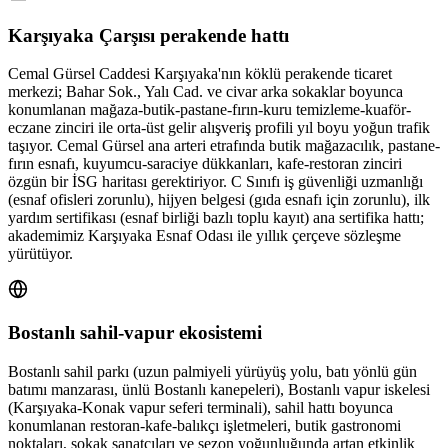
Karşıyaka Çarşısı perakende hattı
Cemal Gürsel Caddesi Karşıyaka'nın köklü perakende ticaret
merkezi; Bahar Sok., Yalı Cad. ve civar arka sokaklar boyunca
konumlanan mağaza-butik-pastane-fırın-kuru temizleme-kuaför-
eczane zinciri ile orta-üst gelir alışveriş profili yıl boyu yoğun trafik
taşıyor. Cemal Gürsel ana arteri etrafında butik mağazacılık, pastane-
fırın esnafı, kuyumcu-saraciye dükkanları, kafe-restoran zinciri
özgün bir İSG haritası gerektiriyor. C Sınıfı iş güvenliği uzmanlığı
(esnaf ofisleri zorunlu), hijyen belgesi (gıda esnafı için zorunlu), ilk
yardım sertifikası (esnaf birliği bazlı toplu kayıt) ana sertifika hattı;
akademimiz Karşıyaka Esnaf Odası ile yıllık çerçeve sözleşme
yürütüyor.
Bostanlı sahil-vapur ekosistemi
Bostanlı sahil parkı (uzun palmiyeli yürüyüş yolu, batı yönlü gün
batımı manzarası, ünlü Bostanlı kanepeleri), Bostanlı vapur iskelesi
(Karşıyaka-Konak vapur seferi terminali), sahil hattı boyunca
konumlanan restoran-kafe-balıkçı işletmeleri, butik gastronomi
noktaları, sokak sanatçıları ve sezon yoğunluğunda artan etkinlik