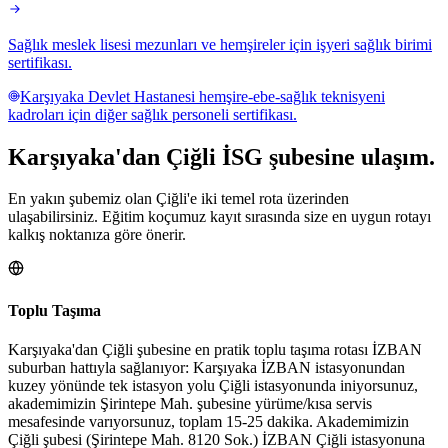
Sağlık meslek lisesi mezunları ve hemşireler için işyeri sağlık birimi
sertifikası.
Karşıyaka Devlet Hastanesi hemşire-ebe-sağlık teknisyeni
kadroları için diğer sağlık personeli sertifikası.
Karşıyaka
'dan
Çiğli
İSG şubesine
ulaşım.
En yakın şubemiz olan Çiğli'e iki temel rota üzerinden
ulaşabilirsiniz. Eğitim koçumuz kayıt sırasında size en uygun rotayı
kalkış noktanıza göre önerir.
Toplu Taşıma
Karşıyaka'dan Çiğli şubesine en pratik toplu taşıma rotası İZBAN
suburban hattıyla sağlanıyor: Karşıyaka İZBAN istasyonundan
kuzey yönünde tek istasyon yolu Çiğli istasyonunda iniyorsunuz,
akademimizin Şirintepe Mah. şubesine yürüme/kısa servis
mesafesinde varıyorsunuz, toplam 15-25 dakika. Akademimizin
Çiğli şubesi (Şirintepe Mah. 8120 Sok.) İZBAN Çiğli istasyonuna