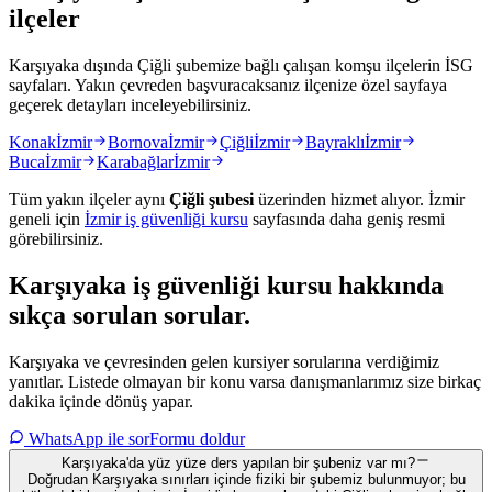
ilçeler
Karşıyaka dışında Çiğli şubemize bağlı çalışan komşu ilçelerin İSG
sayfaları. Yakın çevreden başvuracaksanız ilçenize özel sayfaya
geçerek detayları inceleyebilirsiniz.
Konak
İzmir
Bornova
İzmir
Çiğli
İzmir
Bayraklı
İzmir
Buca
İzmir
Karabağlar
İzmir
Tüm yakın ilçeler aynı
Çiğli
şubesi
üzerinden hizmet alıyor.
İzmir
geneli için
İzmir
iş güvenliği kursu
sayfasında daha geniş resmi
görebilirsiniz.
Karşıyaka
iş güvenliği kursu hakkında
sıkça sorulan sorular
.
Karşıyaka ve çevresinden gelen kursiyer sorularına verdiğimiz
yanıtlar. Listede olmayan bir konu varsa danışmanlarımız size birkaç
dakika içinde dönüş yapar.
WhatsApp ile sor
Formu doldur
Karşıyaka'da yüz yüze ders yapılan bir şubeniz var mı?
Doğrudan Karşıyaka sınırları içinde fiziki bir şubemiz bulunmuyor; bu