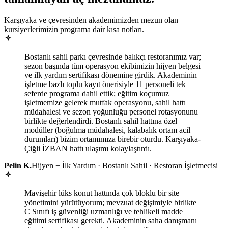
Karşıyaka ve çevresinden akademimizden mezun olan
kursiyerlerimizin programa dair kısa notları.
Bostanlı sahil parkı çevresinde balıkçı restoranımız var;
sezon başında tüm operasyon ekibimizin hijyen belgesi
ve ilk yardım sertifikası dönemine girdik. Akademinin
işletme bazlı toplu kayıt önerisiyle 11 personeli tek
seferde programa dahil ettik; eğitim koçumuz
işletmemize gelerek mutfak operasyonu, sahil hattı
müdahalesi ve sezon yoğunluğu personel rotasyonunu
birlikte değerlendirdi. Bostanlı sahil hattına özel
modüller (boğulma müdahalesi, kalabalık ortam acil
durumları) bizim ortamımıza birebir oturdu. Karşıyaka-
Çiğli İZBAN hattı ulaşımı kolaylaştırdı.
Pelin K.
Hijyen + İlk Yardım · Bostanlı Sahil · Restoran İşletmecisi
Mavişehir lüks konut hattında çok bloklu bir site
yönetimini yürütüyorum; mevzuat değişimiyle birlikte
C Sınıfı iş güvenliği uzmanlığı ve tehlikeli madde
eğitimi sertifikası gerekti. Akademinin saha danışmanı