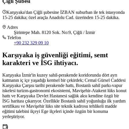
Çiğli Şubesi
Karşıyaka'dan Çiğli şubesine İZBAN suburban ile tek istasyonda
15-25 dakika; özel araçla Anadolu Cad. üzerinden 15-25 dakika.
Adres
Şirintepe Mah. 8120 Sok. No:9, Çiğli / İzmir
Telefon
+90 232 329 09 10
Karşıyaka
iş güvenliği eğitimi,
semt
karakteri ve İSG ihtiyacı
.
Karşıyaka İzmir'in kuzey sahil-perakende koridorunda dört ayrı
katmanın iç içe yaşadığı kentsel bir çekirdek; Cemal Gürsel Caddesi
Karşıyaka Çarşısı tarihi perakende hattı, Bostanlı sahil parkı-vapur
iskelesi turizm-gastronomi ekosistemi, Mavişehir-Atakent lüks konut
hattı ve Karşıyaka Devlet Hastanesi sağlık aksı kendine özgü bir
İSG haritası çıkarıyor. Özellikle Bostanlı sahil yoğunluğu ilk yardım
sertifikası ve Mavişehir lüks site teknik kadrosu tehlikeli madde
eğitimi talebini ilçeyi Ege ilçeleri içinde özgün bir konuma
yerleştiriyor.