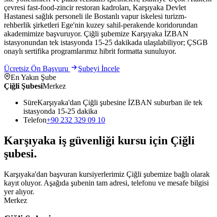
çevresi fast-food-zincir restoran kadroları, Karşıyaka Devlet
Hastanesi sağlık personeli ile Bostanlı vapur iskelesi turizm-
rehberlik şirketleri Ege'nin kuzey sahil-perakende koridorundan
akademimize başvuruyor. Çiğli şubemize Karşıyaka İZBAN
istasyonundan tek istasyonda 15-25 dakikada ulaşılabiliyor; ÇSGB
onaylı sertifika programlarımız hibrit formatta sunuluyor.
Ücretsiz Ön Başvuru
Şubeyi İncele
En Yakın Şube
Çiğli Şubesi
Merkez
Süre
Karşıyaka'dan Çiğli şubesine İZBAN suburban ile tek
istasyonda 15-25 dakika
Telefon
+90 232 329 09 10
Karşıyaka
iş güvenliği kursu için
Çiğli
şubesi
.
Karşıyaka'dan başvuran kursiyerlerimiz Çiğli şubemize bağlı olarak
kayıt oluyor. Aşağıda şubenin tam adresi, telefonu ve mesafe bilgisi
yer alıyor.
Merkez