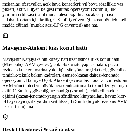
mekanları (festivaller, açık hava konserleri) yıl boyu (özellikle yaz
pikleri) aktif. Hijyen belgesi (mutfak operasyonu zorunlu), ilk
yardım sertifikası (sahil müdahalesi-boğulma-sıcak çarpması-
kalabalık ortam için kritik), C Sınıfı iş güvenliği uzmanlığı, tehlikeli
madde eğitimi (mutfak gazı-LPG envanteri) ana hat.
Mavişehir-Atakent lüks konut hattı
Mavişehir Karşıyaka'nın kuzey-batı uzantısında lüks konut hattı
(Mavibahçe AVM çevresi); çok bloklu site yapılaşmaları, plaza-
rezidans kuleleri, marina yakınlığı, site yönetim şirketleri, güvenlik-
temizlik-teknik bakım kadroları, asansör-kazan dairesi-jeneratör
operasyonu, Bahriye Üçok-Atakent çevresi fast-food-zincir restoran-
AVM yönetimleri ve büyük perakende-otomarket zincirleri yıl boyu
aktif. C Sınıfı iş güvenliği uzmanlığı (zorunlu), tehlikeli madde
eğitimi (kazan-jeneratör-yangın söndürme kimyasalları, havuz klor-
pH ayarlayıcı), ilk yardım sertifikası, B Sınıfı (büyük rezidans-AVM
tesisleri için) ana hat.
Devlet Hastanesi & sağlık aksı