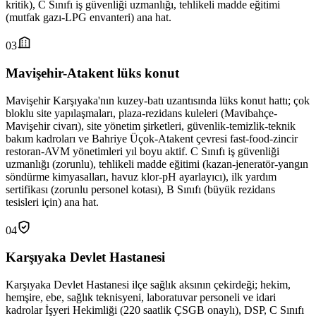
kritik), C Sınıfı iş güvenliği uzmanlığı, tehlikeli madde eğitimi
(mutfak gazı-LPG envanteri) ana hat.
03
Mavişehir-Atakent lüks konut
Mavişehir Karşıyaka'nın kuzey-batı uzantısında lüks konut hattı; çok
bloklu site yapılaşmaları, plaza-rezidans kuleleri (Mavibahçe-
Mavişehir civarı), site yönetim şirketleri, güvenlik-temizlik-teknik
bakım kadroları ve Bahriye Üçok-Atakent çevresi fast-food-zincir
restoran-AVM yönetimleri yıl boyu aktif. C Sınıfı iş güvenliği
uzmanlığı (zorunlu), tehlikeli madde eğitimi (kazan-jeneratör-yangın
söndürme kimyasalları, havuz klor-pH ayarlayıcı), ilk yardım
sertifikası (zorunlu personel kotası), B Sınıfı (büyük rezidans
tesisleri için) ana hat.
04
Karşıyaka Devlet Hastanesi
Karşıyaka Devlet Hastanesi ilçe sağlık aksının çekirdeği; hekim,
hemşire, ebe, sağlık teknisyeni, laboratuvar personeli ve idari
kadrolar İşyeri Hekimliği (220 saatlik ÇSGB onaylı), DSP, C Sınıfı