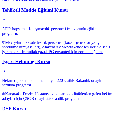
Tehlikeli Madde Eğitimi Kursu
ADR kapsamında taşımacılık personeli için zorunlu eğitim
programı.
Mavişehir lüks site teknik personeli (kazan-jeneratör-yangın
söndürme kimyasalları), Atakent AVM-perakende tesisleri ve sahil
işletmelerinde mutfak gazı-LPG envanteri için zorunlu eğitim.
İşyeri Hekimliği Kursu
Hekim diplomalı katılımcılar için 220 saatlik Bakanlık onaylı
sertifika programı.
Karşıyaka Devlet Hastanesi ve civar polikliniklerden gelen hekim
adayları için ÇSGB onaylı 220 saatlik program.
DSP Kursu