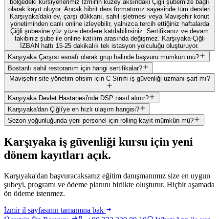
bölgedeki kursiyerlerimiz İzmir'in kuzey aksındaki Çiğli şubemize bağlı
olarak kayıt oluyor. Ancak hibrit ders formatımız sayesinde tüm dersleri
Karşıyaka'daki ev, çarşı dükkanı, sahil işletmesi veya Mavişehir konut
yönetiminden canlı online izleyebilir, yalnızca tercih ettiğiniz haftalarda
Çiğli şubesine yüz yüze derslere katılabilirsiniz. Sertifikanız ve devam
takibiniz şube ile online katılım arasında değişmez. Karşıyaka-Çiğli
İZBAN hattı 15-25 dakikalık tek istasyon yolculuğu oluşturuyor.
Karşıyaka Çarşısı esnafı olarak grup halinde başvuru mümkün mü?
Bostanlı sahil restoranım için hangi sertifikalar?
Mavişehir site yönetim ofisim için C Sınıfı iş güvenliği uzmanı şart mı?
Karşıyaka Devlet Hastanesi'nde DSP nasıl alınır?
Karşıyaka'dan Çiğli'ye en hızlı ulaşım hangisi?
Sezon yoğunluğunda yeni personel için rolling kayıt mümkün mü?
Karşıyaka
iş güvenliği kursu için
yeni
dönem kayıtları açık
.
Karşıyaka'dan başvuracaksanız eğitim danışmanımız size en uygun
şubeyi, programı ve ödeme planını birlikte oluşturur. Hiçbir aşamada
ön ödeme istenmez.
İzmir
il sayfasının tamamına bak