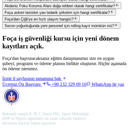
Akdeniz Foku Koruma Alanı doğa rehberi olarak hangi sertifikalar?
Foça askeri tesisleri yan tedarik şirketim için hangi sertifikalar?
Foça'dan Çiğli'ye en hızlı ulaşım hangisi?
Sezon yoğunluğunda yeni personel için rolling kayıt mümkün mü?
Foça
iş güvenliği kursu için
yeni dönem
kayıtları açık
.
Foça'dan başvuracaksanız eğitim danışmanımız size en uygun
şubeyi, programı ve ödeme planını birlikte oluşturur. Hiçbir aşamada
ön ödeme istenmez.
İzmir
il sayfasının tamamına bak
Ücretsiz Ön Başvuru
+90 232 329 09 10
WhatsApp ile yaz
Bakanlık onaylı A, B, C Sınıfı İSG, İşyeri Hekimliği,
DSP ve Hijyen eğitimleri ile uzun yıllardır binlerce
kursiyere kariyer kapısı açıyoruz.