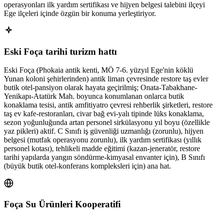
operasyonları ilk yardım sertifikası ve hijyen belgesi talebini ilçeyi
Ege ilçeleri içinde özgün bir konuma yerleştiriyor.
Eski Foça tarihi turizm hattı
Eski Foça (Phokaia antik kenti, MÖ 7-6. yüzyıl Ege'nin köklü
Yunan koloni şehirlerinden) antik liman çevresinde restore taş evler
butik otel-pansiyon olarak hayata geçirilmiş; Onata-Tabakhane-
Yenikapı-Atatürk Mah. boyunca konumlanan onlarca butik
konaklama tesisi, antik amfitiyatro çevresi rehberlik şirketleri, restore
taş ev kafe-restoranları, civar bağ evi-yalı tipinde lüks konaklama,
sezon yoğunluğunda artan personel sirkülasyonu yıl boyu (özellikle
yaz pikleri) aktif. C Sınıfı iş güvenliği uzmanlığı (zorunlu), hijyen
belgesi (mutfak operasyonu zorunlu), ilk yardım sertifikası (yıllık
personel kotası), tehlikeli madde eğitimi (kazan-jeneratör, restore
tarihi yapılarda yangın söndürme-kimyasal envanter için), B Sınıfı
(büyük butik otel-konferans kompleksleri için) ana hat.
Foça Su Ürünleri Kooperatifi