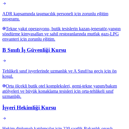
ADR kapsamında taşımacılık personeli için zorunlu eğitim
programı.
Tekne yakıt operasyonu, butik tesislerin kazan-jeneratör-yangın
söndürme kimyasalları ve sahil restoranlarında mutfak gazı-LPG
envanteri için zorunlu eğitim.
B Sınıfı İş Güvenliği Kursu
Tehlikeli sınıf işyerlerinde uzmanlık ve A Sınıfı'na geçiş için ön
koşul.
Orta ölçekli butik otel kompleksleri, gemi-tekne yapım/bakım
atölyeleri ve büyük konaklama tesisleri için orta-tehlikeli sınıf
uzmanlığı.
İşyeri Hekimliği Kursu
Hekim diplomalı katılımcılar için 220 saatlik Bakanlık onaylı