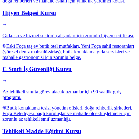
doğa rehberleri ve mahalle esnafı için yıllık ilk yardımcı kotası.
Hijyen Belgesi Kursu
Gıda, su ve hizmet sektörü çalışanları için zorunlu hijyen sertifikası.
Eski Foça taş ev butik otel mutfakları, Yeni Foça sahil restoranları
(yöresel deniz mahsulü-sirtaş), butik konaklama gıda servisleri ve
mahalle gastronomisi için zorunlu belge.
C Sınıfı İş Güvenliği Kursu
Az tehlikeli sınıfta görev alacak uzmanlar için 90 saatlik giriş
programı.
Butik konaklama tesisi yönetim ofisleri, doğa rehberlik şirketleri,
Foça Belediyesi-bağlı kuruluşlar ve mahalle ölçekli işletmeler için
zorunlu az tehlikeli sınıf uzmanlığı.
Tehlikeli Madde Eğitimi Kursu