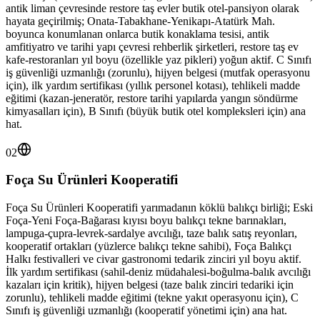
antik liman çevresinde restore taş evler butik otel-pansiyon olarak
hayata geçirilmiş; Onata-Tabakhane-Yenikapı-Atatürk Mah.
boyunca konumlanan onlarca butik konaklama tesisi, antik
amfitiyatro ve tarihi yapı çevresi rehberlik şirketleri, restore taş ev
kafe-restoranları yıl boyu (özellikle yaz pikleri) yoğun aktif. C Sınıfı
iş güvenliği uzmanlığı (zorunlu), hijyen belgesi (mutfak operasyonu
için), ilk yardım sertifikası (yıllık personel kotası), tehlikeli madde
eğitimi (kazan-jeneratör, restore tarihi yapılarda yangın söndürme
kimyasalları için), B Sınıfı (büyük butik otel kompleksleri için) ana
hat.
02
Foça Su Ürünleri Kooperatifi
Foça Su Ürünleri Kooperatifi yarımadanın köklü balıkçı birliği; Eski
Foça-Yeni Foça-Bağarası kıyısı boyu balıkçı tekne barınakları,
lampuga-çupra-levrek-sardalye avcılığı, taze balık satış reyonları,
kooperatif ortakları (yüzlerce balıkçı tekne sahibi), Foça Balıkçı
Halkı festivalleri ve civar gastronomi tedarik zinciri yıl boyu aktif.
İlk yardım sertifikası (sahil-deniz müdahalesi-boğulma-balık avcılığı
kazaları için kritik), hijyen belgesi (taze balık zinciri tedariki için
zorunlu), tehlikeli madde eğitimi (tekne yakıt operasyonu için), C
Sınıfı iş güvenliği uzmanlığı (kooperatif yönetimi için) ana hat.