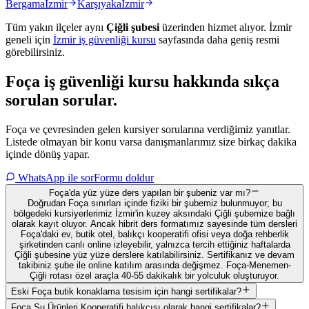
Bergama
İzmir
Karşıyaka
İzmir
Tüm yakın ilçeler aynı
Çiğli
şubesi
üzerinden hizmet alıyor.
İzmir
geneli için
İzmir
iş güvenliği kursu
sayfasında daha geniş resmi
görebilirsiniz.
Foça
iş güvenliği kursu hakkında
sıkça
sorulan sorular
.
Foça ve çevresinden gelen kursiyer sorularına verdiğimiz yanıtlar.
Listede olmayan bir konu varsa danışmanlarımız size birkaç dakika
içinde dönüş yapar.
WhatsApp ile sor
Formu doldur
Foça'da yüz yüze ders yapılan bir şubeniz var mı?
Doğrudan Foça sınırları içinde fiziki bir şubemiz bulunmuyor; bu
bölgedeki kursiyerlerimiz İzmir'in kuzey aksındaki Çiğli şubemize bağlı
olarak kayıt oluyor. Ancak hibrit ders formatımız sayesinde tüm dersleri
Foça'daki ev, butik otel, balıkçı kooperatifi ofisi veya doğa rehberlik
şirketinden canlı online izleyebilir, yalnızca tercih ettiğiniz haftalarda
Çiğli şubesine yüz yüze derslere katılabilirsiniz. Sertifikanız ve devam
takibiniz şube ile online katılım arasında değişmez. Foça-Menemen-
Çiğli rotası özel araçla 40-55 dakikalık bir yolculuk oluşturuyor.
Eski Foça butik konaklama tesisim için hangi sertifikalar?
Foça Su Ürünleri Kooperatifi balıkçısı olarak hangi sertifikalar?