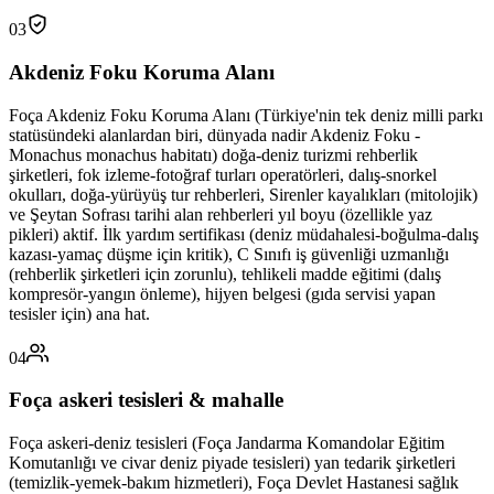
03
Akdeniz Foku Koruma Alanı
Foça Akdeniz Foku Koruma Alanı (Türkiye'nin tek deniz milli parkı
statüsündeki alanlardan biri, dünyada nadir Akdeniz Foku -
Monachus monachus habitatı) doğa-deniz turizmi rehberlik
şirketleri, fok izleme-fotoğraf turları operatörleri, dalış-snorkel
okulları, doğa-yürüyüş tur rehberleri, Sirenler kayalıkları (mitolojik)
ve Şeytan Sofrası tarihi alan rehberleri yıl boyu (özellikle yaz
pikleri) aktif. İlk yardım sertifikası (deniz müdahalesi-boğulma-dalış
kazası-yamaç düşme için kritik), C Sınıfı iş güvenliği uzmanlığı
(rehberlik şirketleri için zorunlu), tehlikeli madde eğitimi (dalış
kompresör-yangın önleme), hijyen belgesi (gıda servisi yapan
tesisler için) ana hat.
04
Foça askeri tesisleri & mahalle
Foça askeri-deniz tesisleri (Foça Jandarma Komandolar Eğitim
Komutanlığı ve civar deniz piyade tesisleri) yan tedarik şirketleri
(temizlik-yemek-bakım hizmetleri), Foça Devlet Hastanesi sağlık