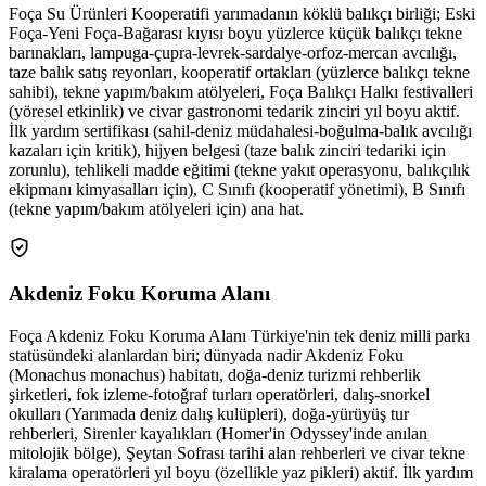
Foça Su Ürünleri Kooperatifi yarımadanın köklü balıkçı birliği; Eski
Foça-Yeni Foça-Bağarası kıyısı boyu yüzlerce küçük balıkçı tekne
barınakları, lampuga-çupra-levrek-sardalye-orfoz-mercan avcılığı,
taze balık satış reyonları, kooperatif ortakları (yüzlerce balıkçı tekne
sahibi), tekne yapım/bakım atölyeleri, Foça Balıkçı Halkı festivalleri
(yöresel etkinlik) ve civar gastronomi tedarik zinciri yıl boyu aktif.
İlk yardım sertifikası (sahil-deniz müdahalesi-boğulma-balık avcılığı
kazaları için kritik), hijyen belgesi (taze balık zinciri tedariki için
zorunlu), tehlikeli madde eğitimi (tekne yakıt operasyonu, balıkçılık
ekipmanı kimyasalları için), C Sınıfı (kooperatif yönetimi), B Sınıfı
(tekne yapım/bakım atölyeleri için) ana hat.
Akdeniz Foku Koruma Alanı
Foça Akdeniz Foku Koruma Alanı Türkiye'nin tek deniz milli parkı
statüsündeki alanlardan biri; dünyada nadir Akdeniz Foku
(Monachus monachus) habitatı, doğa-deniz turizmi rehberlik
şirketleri, fok izleme-fotoğraf turları operatörleri, dalış-snorkel
okulları (Yarımada deniz dalış kulüpleri), doğa-yürüyüş tur
rehberleri, Sirenler kayalıkları (Homer'in Odyssey'inde anılan
mitolojik bölge), Şeytan Sofrası tarihi alan rehberleri ve civar tekne
kiralama operatörleri yıl boyu (özellikle yaz pikleri) aktif. İlk yardım