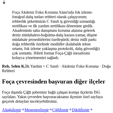
Foça Akdeniz Foku Koruma Alanı'nda fok izleme-
fotoğraf-dalış turları rehberi olarak çalışıyorum;
rehberlik şirketimizin C Sınıfı iş güvenliği uzmanlığı
sertifikası ve ilk yardım sertifikası dönemine girdik.
Akademinin saha danışmanı koruma alanına gelerek
deniz müdahalesi-boğulma-dalış kazası-yamaç düşme
müdahale prosedürlerini özelleştirdi; deniz milli parkı
doğa rehberlik özelinde modüller (kalabalık tekne
ortamı, fok izleme yaklaşma protokolü, dalış güvenliği)
çok somuttu. Hibrit format Foça-Çiğli mesafesini
kolayca yönetmemizi sağladı.
Reh. Selen K.
İlk Yardım + C Sınıfı · Akdeniz Foku Koruma · Doğa
Rehberi
Foça çevresinden başvuran diğer ilçeler
Foça dışında Çiğli şubemize bağlı çalışan komşu ilçelerin İSG
sayfaları. Yakın çevreden başvuracaksanız ilçenize özel sayfaya
geçerek detayları inceleyebilirsiniz.
Aliağa
İzmir
Menemen
İzmir
Çiğli
İzmir
Dikili
İzmir