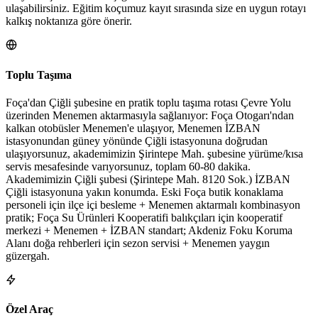
ulaşabilirsiniz. Eğitim koçumuz kayıt sırasında size en uygun rotayı
kalkış noktanıza göre önerir.
Toplu Taşıma
Foça'dan Çiğli şubesine en pratik toplu taşıma rotası Çevre Yolu
üzerinden Menemen aktarmasıyla sağlanıyor: Foça Otogarı'ndan
kalkan otobüsler Menemen'e ulaşıyor, Menemen İZBAN
istasyonundan güney yönünde Çiğli istasyonuna doğrudan
ulaşıyorsunuz, akademimizin Şirintepe Mah. şubesine yürüme/kısa
servis mesafesinde varıyorsunuz, toplam 60-80 dakika.
Akademimizin Çiğli şubesi (Şirintepe Mah. 8120 Sok.) İZBAN
Çiğli istasyonuna yakın konumda. Eski Foça butik konaklama
personeli için ilçe içi besleme + Menemen aktarmalı kombinasyon
pratik; Foça Su Ürünleri Kooperatifi balıkçıları için kooperatif
merkezi + Menemen + İZBAN standart; Akdeniz Foku Koruma
Alanı doğa rehberleri için sezon servisi + Menemen yaygın
güzergah.
Özel Araç