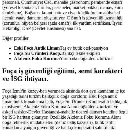
personeli, Cumhuriyet Cad. mahalle gastronomi-perakende esnafı
(yöresel lokantalar, fırınlar, pastaneler, market-bakkal-manav, kuru
temizleme), Bağarası konut hattı ve civar küçük üretim atölyeleri
ilçenin yatay damarını oluşturuyor. C Sınıfı iş güvenliği uzmanlığı
(zorunlu), hijyen belgesi (gıda esnafı), ilk yardım sertifikası, İşyeri
Hekimliği-DSP (Devlet Hastanesi) ana hat.
Diğer profiller
Eski Foça Antik Liman
Taş ev butik otel-pansiyon
Foça Su Ürünleri Koop.
Balıkçı tekne ekipleri
Akdeniz Foku Koruma
Yarımada doğa-deniz turizmi
Foça
iş güvenliği eğitimi,
semt karakteri
ve İSG ihtiyacı
.
Foça İzmir'in kuzey-batı yarımada aksında dört ayrı katmanın iç içe
yaşadığı tarihi turizm-balıkçılık-doğa koridoru; Eski Foça antik
liman butik konaklama hattı, Foça Su Ürünleri Kooperatifi balıkçılık
ekosistemi, Akdeniz Foku Koruma Alanı doğa-deniz turizmi ve
askeri tesisler-Devlet Hastanesi-mahalle ticareti damarı kendine özgü
bir İSG haritası çıkarıyor. Özellikle Akdeniz Foku Koruma Alanı
doğa rehberlik müdahaleleri (deniz-dalış kazaları), butik tarihi
konaklama yangın güvenliği ve balıkçı kooperatifi sahil-deniz