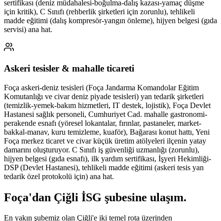
sertifikası (deniz müdahalesi-boğulma-dalış kazası-yamaç düşme
için kritik), C Sınıfı (rehberlik şirketleri için zorunlu), tehlikeli
madde eğitimi (dalış kompresör-yangın önleme), hijyen belgesi (gıda
servisi) ana hat.
Askeri tesisler & mahalle ticareti
Foça askeri-deniz tesisleri (Foça Jandarma Komandolar Eğitim
Komutanlığı ve civar deniz piyade tesisleri) yan tedarik şirketleri
(temizlik-yemek-bakım hizmetleri, IT destek, lojistik), Foça Devlet
Hastanesi sağlık personeli, Cumhuriyet Cad. mahalle gastronomi-
perakende esnafı (yöresel lokantalar, fırınlar, pastaneler, market-
bakkal-manav, kuru temizleme, kuaför), Bağarası konut hattı, Yeni
Foça merkez ticaret ve civar küçük üretim atölyeleri ilçenin yatay
damarını oluşturuyor. C Sınıfı iş güvenliği uzmanlığı (zorunlu),
hijyen belgesi (gıda esnafı), ilk yardım sertifikası, İşyeri Hekimliği-
DSP (Devlet Hastanesi), tehlikeli madde eğitimi (askeri tesis yan
tedarik özel protokolü için) ana hat.
Foça
'dan
Çiğli
İSG şubesine
ulaşım.
En yakın şubemiz olan Çiğli'e iki temel rota üzerinden