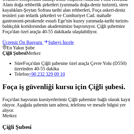
Alanı doğa rehberlik şirketleri (yarımada doğa-deniz turizmi), siren
kayalıkları-Şeytan Sofrası tarihi alan rehberleri, Foça askeri-deniz
tesisleri yan tedarik şirketleri ve Cumhuriyet Cad. mahalle
gastronomi-perakende esnafı Ege'nin kuzey yarımada-tarihi turizm-
balıkçılık koridorundan akademimize başvuruyor. Çiğli şubemize
Foça'dan özel araçla 40-55 dakikada ulaşılabiliyor.
Ücretsiz Ön Başvuru
Şubeyi İncele
En Yakın Şube
Çiğli Şubesi
Merkez
Süre
Foça'dan Çiğli şubesine özel araçla Çevre Yolu (D550)
üzerinden 40-55 dakika
Telefon
+90 232 329 09 10
Foça
iş güvenliği kursu için
Çiğli
şubesi
.
Foça'dan başvuran kursiyerlerimiz Çiğli şubemize bağlı olarak kayıt
oluyor. Aşağıda şubenin tam adresi, telefonu ve mesafe bilgisi yer
alıyor.
Merkez
Çiğli Şubesi