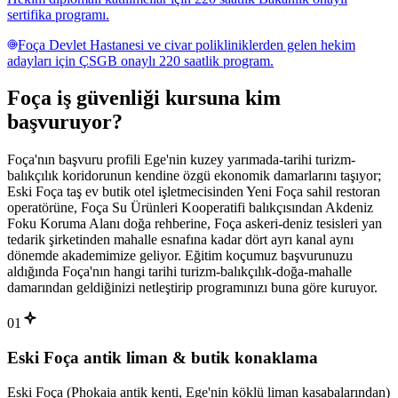
sertifika programı.
Foça Devlet Hastanesi ve civar polikliniklerden gelen hekim
adayları için ÇSGB onaylı 220 saatlik program.
Foça
iş güvenliği kursuna
kim
başvuruyor
?
Foça'nın başvuru profili Ege'nin kuzey yarımada-tarihi turizm-
balıkçılık koridorunun kendine özgü ekonomik damarlarını taşıyor;
Eski Foça taş ev butik otel işletmecisinden Yeni Foça sahil restoran
operatörüne, Foça Su Ürünleri Kooperatifi balıkçısından Akdeniz
Foku Koruma Alanı doğa rehberine, Foça askeri-deniz tesisleri yan
tedarik şirketinden mahalle esnafına kadar dört ayrı kanal aynı
dönemde akademimize geliyor. Eğitim koçumuz başvurunuzu
aldığında Foça'nın hangi tarihi turizm-balıkçılık-doğa-mahalle
damarından geldiğinizi netleştirip programınızı buna göre kuruyor.
01
Eski Foça antik liman & butik konaklama
Eski Foça (Phokaia antik kenti, Ege'nin köklü liman kasabalarından)