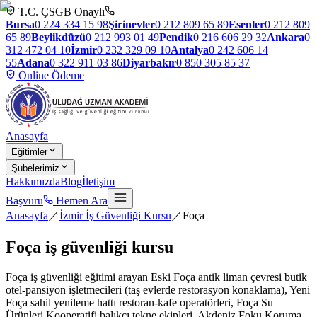
T.C. ÇSGB Onaylı
Bursa
0 224 334 15 98
Şirinevler
0 212 809 65 89
Esenler
0 212 809
65 89
Beylikdüzü
0 212 993 01 49
Pendik
0 216 606 29 32
Ankara
0
312 472 04 10
İzmir
0 232 329 09 10
Antalya
0 242 606 14
55
Adana
0 322 911 03 86
Diyarbakır
0 850 305 85 37
Online Ödeme
Anasayfa
Eğitimler
Şubelerimiz
Hakkımızda
Blog
İletişim
Başvuru
Hemen Ara
Anasayfa
／
İzmir İş Güvenliği Kursu
／
Foça
Foça
iş güvenliği kursu
Foça iş güvenliği eğitimi arayan Eski Foça antik liman çevresi butik
otel-pansiyon işletmecileri (taş evlerde restorasyon konaklama), Yeni
Foça sahil yenileme hattı restoran-kafe operatörleri, Foça Su
Ürünleri Kooperatifi balıkçı tekne ekipleri, Akdeniz Foku Koruma