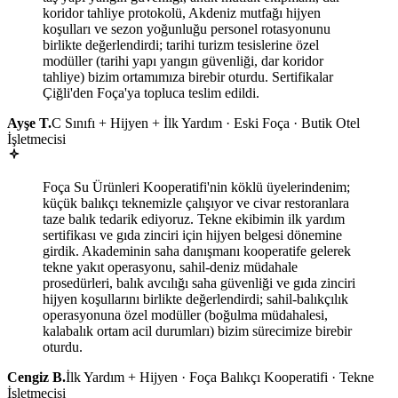
koridor tahliye protokolü, Akdeniz mutfağı hijyen
koşulları ve sezon yoğunluğu personel rotasyonunu
birlikte değerlendirdi; tarihi turizm tesislerine özel
modüller (tarihi yapı yangın güvenliği, dar koridor
tahliye) bizim ortamımıza birebir oturdu. Sertifikalar
Çiğli'den Foça'ya topluca teslim edildi.
Ayşe T.
C Sınıfı + Hijyen + İlk Yardım · Eski Foça · Butik Otel
İşletmecisi
Foça Su Ürünleri Kooperatifi'nin köklü üyelerindenim;
küçük balıkçı teknemizle çalışıyor ve civar restoranlara
taze balık tedarik ediyoruz. Tekne ekibimin ilk yardım
sertifikası ve gıda zinciri için hijyen belgesi dönemine
girdik. Akademinin saha danışmanı kooperatife gelerek
tekne yakıt operasyonu, sahil-deniz müdahale
prosedürleri, balık avcılığı saha güvenliği ve gıda zinciri
hijyen koşullarını birlikte değerlendirdi; sahil-balıkçılık
operasyonuna özel modüller (boğulma müdahalesi,
kalabalık ortam acil durumları) bizim sürecimize birebir
oturdu.
Cengiz B.
İlk Yardım + Hijyen · Foça Balıkçı Kooperatifi · Tekne
İşletmecisi