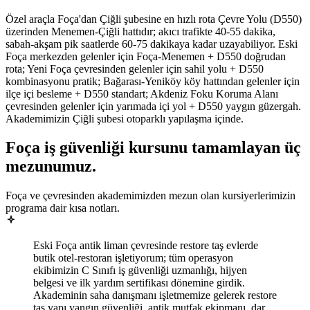
Özel araçla Foça'dan Çiğli şubesine en hızlı rota Çevre Yolu (D550)
üzerinden Menemen-Çiğli hattıdır; akıcı trafikte 40-55 dakika,
sabah-akşam pik saatlerde 60-75 dakikaya kadar uzayabiliyor. Eski
Foça merkezden gelenler için Foça-Menemen + D550 doğrudan
rota; Yeni Foça çevresinden gelenler için sahil yolu + D550
kombinasyonu pratik; Bağarası-Yeniköy köy hattından gelenler için
ilçe içi besleme + D550 standart; Akdeniz Foku Koruma Alanı
çevresinden gelenler için yarımada içi yol + D550 yaygın güzergah.
Akademimizin Çiğli şubesi otoparklı yapılaşma içinde.
Foça
iş güvenliği kursunu tamamlayan
üç
mezunumuz
.
Foça ve çevresinden akademimizden mezun olan kursiyerlerimizin
programa dair kısa notları.
Eski Foça antik liman çevresinde restore taş evlerde
butik otel-restoran işletiyorum; tüm operasyon
ekibimizin C Sınıfı iş güvenliği uzmanlığı, hijyen
belgesi ve ilk yardım sertifikası dönemine girdik.
Akademinin saha danışmanı işletmemize gelerek restore
taş yapı yangın güvenliği, antik mutfak ekipmanı, dar