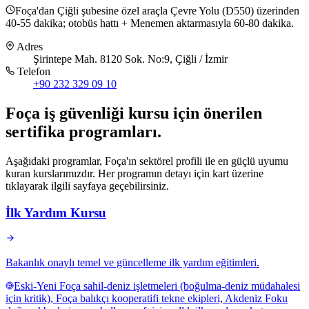
Foça'dan Çiğli şubesine özel araçla Çevre Yolu (D550) üzerinden
40-55 dakika; otobüs hattı + Menemen aktarmasıyla 60-80 dakika.
Adres
Şirintepe Mah. 8120 Sok. No:9, Çiğli / İzmir
Telefon
+90 232 329 09 10
Foça
iş güvenliği kursu için
önerilen
sertifika programları
.
Aşağıdaki programlar, Foça'ın sektörel profili ile en güçlü uyumu
kuran kurslarımızdır. Her programın detayı için kart üzerine
tıklayarak ilgili sayfaya geçebilirsiniz.
İlk Yardım Kursu
Bakanlık onaylı temel ve güncelleme ilk yardım eğitimleri.
Eski-Yeni Foça sahil-deniz işletmeleri (boğulma-deniz müdahalesi
için kritik), Foça balıkçı kooperatifi tekne ekipleri, Akdeniz Foku