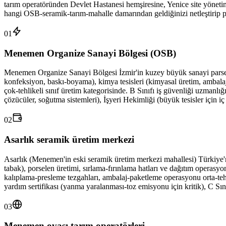
tarım operatöründen Devlet Hastanesi hemşiresine, Yenice site yöne
hangi OSB-seramik-tarım-mahalle damarından geldiğinizi netleştirip 
01
Menemen Organize Sanayi Bölgesi (OSB)
Menemen Organize Sanayi Bölgesi İzmir'in kuzey büyük sanayi parselle
konfeksiyon, baskı-boyama), kimya tesisleri (kimyasal üretim, ambalaj-p
çok-tehlikeli sınıf üretim kategorisinde. B Sınıfı iş güvenliği uzmanlığ
çözücüler, soğutma sistemleri), İşyeri Hekimliği (büyük tesisler için i
02
Asarlık seramik üretim merkezi
Asarlık (Menemen'in eski seramik üretim merkezi mahallesi) Türkiye'ni
tabak), porselen üretimi, sırlama-fırınlama hatları ve dağıtım operasy
kalıplama-presleme tezgahları, ambalaj-paketleme operasyonu orta-tehlike
yardım sertifikası (yanma yaralanması-toz emisyonu için kritik), C Sını
03
Menemen ovası tarım operatörleri