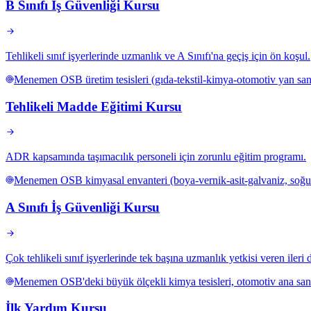
B Sınıfı İş Güvenliği Kursu
Tehlikeli sınıf işyerlerinde uzmanlık ve A Sınıfı'na geçiş için ön koşul.
Menemen OSB üretim tesisleri (gıda-tekstil-kimya-otomotiv yan sanayi
Tehlikeli Madde Eğitimi Kursu
ADR kapsamında taşımacılık personeli için zorunlu eğitim programı.
Menemen OSB kimyasal envanteri (boya-vernik-asit-galvaniz, soğutma 
A Sınıfı İş Güvenliği Kursu
Çok tehlikeli sınıf işyerlerinde tek başına uzmanlık yetkisi veren iler
Menemen OSB'deki büyük ölçekli kimya tesisleri, otomotiv ana sanay
İlk Yardım Kursu