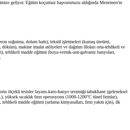
emimize geliyor. Eğitim koçumuz başvurunuzu aldığında Menemen'in
n soğutma, dolum hattı), tekstil işletmeleri (kumaş üretimi,
döküm), makine imalat atölyeleri ve dağıtım filoları orta-tehlikeli ve
ri), tehlikeli madde eğitimi (boya-vernik-asit-galvaniz banyoları,
.
orta ölçekli tesisler fayans-karo-banyo seramiği-tabakhane (geleneksel
), yüksek sıcaklık fırın operasyonu (1000-1200°C tünel fırınlar),
ehlikeli madde eğitimi (sırlama kimyasalları, fırın yakıtı için), ilk