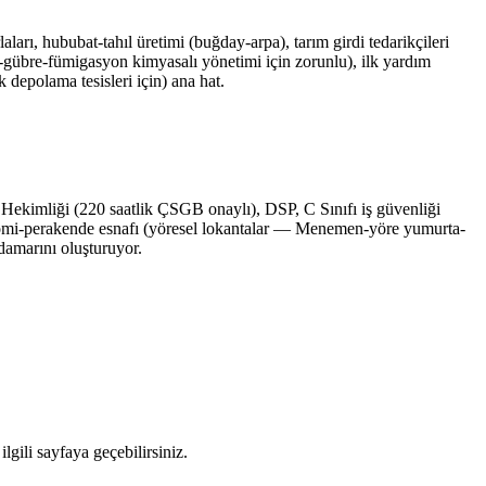
rı, hububat-tahıl üretimi (buğday-arpa), tarım girdi tedarikçileri
it-gübre-fümigasyon kimyasalı yönetimi için zorunlu), ilk yardım
k depolama tesisleri için) ana hat.
i Hekimliği (220 saatlik ÇSGB onaylı), DSP, C Sınıfı iş güvenliği
onomi-perakende esnafı (yöresel lokantalar — Menemen-yöre yumurta-
damarını oluşturuyor.
gili sayfaya geçebilirsiniz.