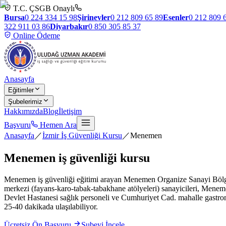
T.C. ÇSGB Onaylı
Bursa
0 224 334 15 98
Şirinevler
0 212 809 65 89
Esenler
0 212 809 
322 911 03 86
Diyarbakır
0 850 305 85 37
Online Ödeme
Anasayfa
Eğitimler
Şubelerimiz
Hakkımızda
Blog
İletişim
Başvuru
Hemen Ara
Anasayfa
／
İzmir İş Güvenliği Kursu
／
Menemen
Menemen
iş güvenliği kursu
Menemen iş güvenliği eğitimi arayan Menemen Organize Sanayi Bölgesi
merkezi (fayans-karo-tabak-tabakhane atölyeleri) sanayicileri, Menem
Devlet Hastanesi sağlık personeli ve Cumhuriyet Cad. mahalle gast
25-40 dakikada ulaşılabiliyor.
Ücretsiz Ön Başvuru
Şubeyi İncele