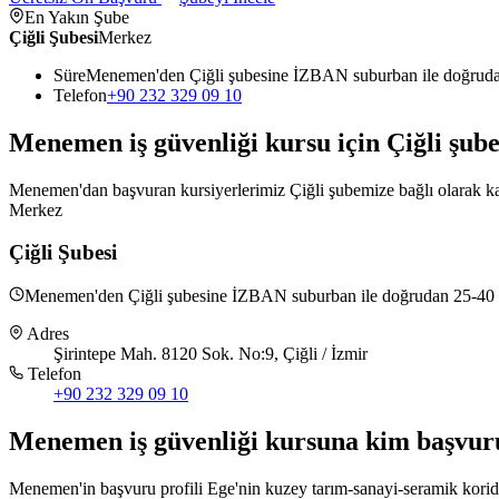
En Yakın Şube
Çiğli Şubesi
Merkez
Süre
Menemen'den Çiğli şubesine İZBAN suburban ile doğruda
Telefon
+90 232 329 09 10
Menemen
iş güvenliği kursu için
Çiğli
şube
Menemen'dan başvuran kursiyerlerimiz Çiğli şubemize bağlı olarak kayı
Merkez
Çiğli Şubesi
Menemen'den Çiğli şubesine İZBAN suburban ile doğrudan 25-40 da
Adres
Şirintepe Mah. 8120 Sok. No:9, Çiğli / İzmir
Telefon
+90 232 329 09 10
Menemen
iş güvenliği kursuna
kim başvur
Menemen'in başvuru profili Ege'nin kuzey tarım-sanayi-seramik kor