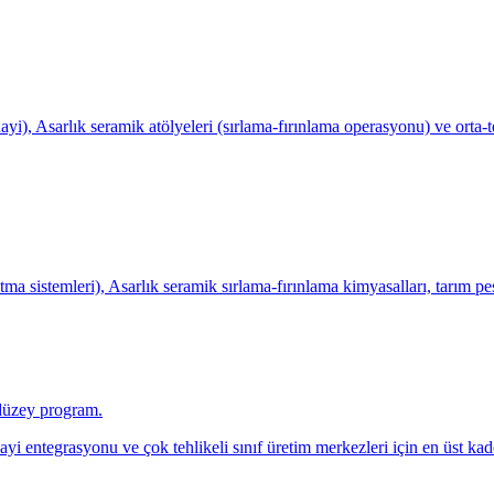
), Asarlık seramik atölyeleri (sırlama-fırınlama operasyonu) ve orta-te
sistemleri), Asarlık seramik sırlama-fırınlama kimyasalları, tarım pes
i düzey program.
i entegrasyonu ve çok tehlikeli sınıf üretim merkezleri için en üst k