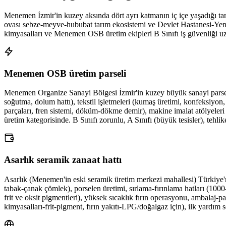
Menemen İzmir'in kuzey aksında dört ayrı katmanın iç içe yaşadığı 
ovası sebze-meyve-hububat tarım ekosistemi ve Devlet Hastanesi-Yenice
kimyasalları ve Menemen OSB üretim ekipleri B Sınıfı iş güvenliği uzman
Menemen OSB üretim parseli
Menemen Organize Sanayi Bölgesi İzmir'in kuzey büyük sanayi parselle
soğutma, dolum hattı), tekstil işletmeleri (kumaş üretimi, konfeksiyon
parçaları, fren sistemi, döküm-dökme demir), makine imalat atölyeleri (p
üretim kategorisinde. B Sınıfı zorunlu, A Sınıfı (büyük tesisler), tehlik
Asarlık seramik zanaat hattı
Asarlık (Menemen'in eski seramik üretim merkezi mahallesi) Türkiye'ni
tabak-çanak çömlek), porselen üretimi, sırlama-fırınlama hatları (100
frit ve oksit pigmentleri), yüksek sıcaklık fırın operasyonu, ambalaj-p
kimyasalları-frit-pigment, fırın yakıtı-LPG/doğalgaz için), ilk yardım s