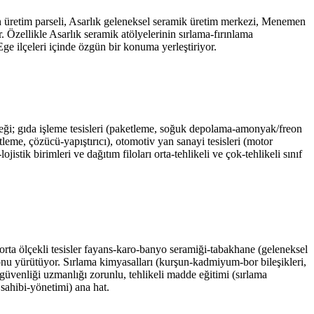
 üretim parseli, Asarlık geleneksel seramik üretim merkezi, Menemen
Özellikle Asarlık seramik atölyelerinin sırlama-fırınlama
Ege ilçeleri içinde özgün bir konuma yerleştiriyor.
eği; gıda işleme tesisleri (paketleme, soğuk depolama-amonyak/freon
leme, çözücü-yapıştırıcı), otomotiv yan sanayi tesisleri (motor
tik birimleri ve dağıtım filoları orta-tehlikeli ve çok-tehlikeli sınıf
orta ölçekli tesisler fayans-karo-banyo seramiği-tabakhane (geleneksel
yonu yürütüyor. Sırlama kimyasalları (kurşun-kadmiyum-bor bileşikleri,
ş güvenliği uzmanlığı zorunlu, tehlikeli madde eğitimi (sırlama
 sahibi-yönetimi) ana hat.