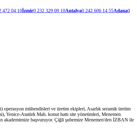
2 472 04 10
İzmir
0 232 329 09 10
Antalya
0 242 606 14 55
Adana
0
 operasyon mühendisleri ve üretim ekipleri, Asarlık seramik üretim
mi), Yenice-Atatürk Mah. konut hattı site yönetimleri, Menemen
undan akademimize başvuruyor. Çiğli şubemize Menemen'den İZBAN ile