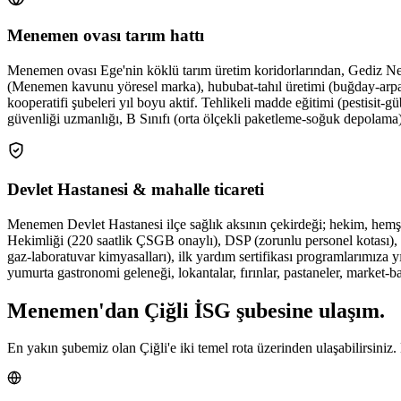
Menemen ovası tarım hattı
Menemen ovası Ege'nin köklü tarım üretim koridorlarından, Gediz Nehr
(Menemen kavunu yöresel marka), hububat-tahıl üretimi (buğday-arpa), t
kooperatifi şubeleri yıl boyu aktif. Tehlikeli madde eğitimi (pestisit-
güvenliği uzmanlığı, B Sınıfı (orta ölçekli paketleme-soğuk depolama)
Devlet Hastanesi & mahalle ticareti
Menemen Devlet Hastanesi ilçe sağlık aksının çekirdeği; hekim, hemşire
Hekimliği (220 saatlik ÇSGB onaylı), DSP (zorunlu personel kotası), C Sı
gaz-laboratuvar kimyasalları), ilk yardım sertifikası programlarımı
yumurta gastronomi geleneği, lokantalar, fırınlar, pastaneler, market-
Menemen
'dan
Çiğli
İSG şubesine
ulaşım.
En yakın şubemiz olan Çiğli'e iki temel rota üzerinden ulaşabilirsiniz