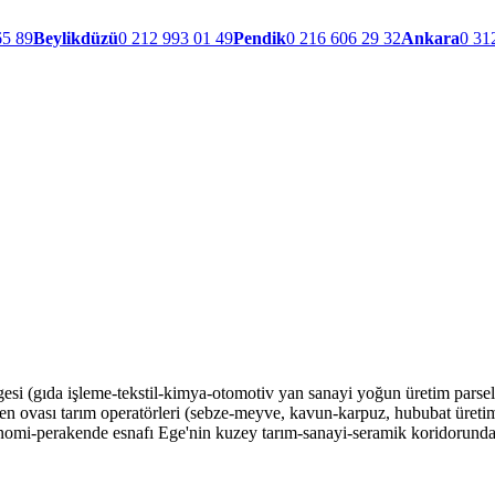
65 89
Beylikdüzü
0 212 993 01 49
Pendik
0 216 606 29 32
Ankara
0 31
 (gıda işleme-tekstil-kimya-otomotiv yan sanayi yoğun üretim parseli)
en ovası tarım operatörleri (sebze-meyve, kavun-karpuz, hububat üreti
ronomi-perakende esnafı Ege'nin kuzey tarım-sanayi-seramik koridor