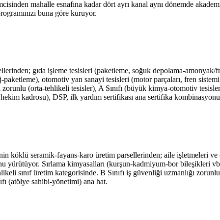
timcisinden mahalle esnafına kadar dört ayrı kanal aynı dönemde akad
programınızı buna göre kuruyor.
rinden; gıda işleme tesisleri (paketleme, soğuk depolama-amonyak/freo
aketleme), otomotiv yan sanayi tesisleri (motor parçaları, fren sistemi, 
ı zorunlu (orta-tehlikeli tesisler), A Sınıfı (büyük kimya-otomotiv tesisle
ç hekim kadrosu), DSP, ilk yardım sertifikası ana sertifika kombinasyonu
n köklü seramik-fayans-karo üretim parsellerinden; aile işletmeleri ve 
onu yürütüyor. Sırlama kimyasalları (kurşun-kadmiyum-bor bileşikleri vb.
li sınıf üretim kategorisinde. B Sınıfı iş güvenliği uzmanlığı zorunlu, t
fı (atölye sahibi-yönetimi) ana hat.