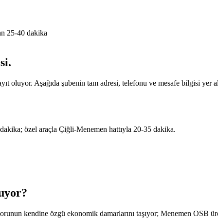
n 25-40 dakika
si
.
t oluyor. Aşağıda şubenin tam adresi, telefonu ve mesafe bilgisi yer al
kika; özel araçla Çiğli-Menemen hattıyla 20-35 dakika.
uyor
?
idorunun kendine özgü ekonomik damarlarını taşıyor; Menemen OSB ür