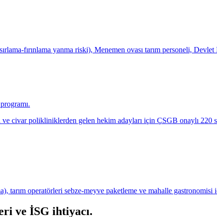
ırlama-fırınlama yanma riski), Menemen ovası tarım personeli, Devlet Ha
a programı.
 civar polikliniklerden gelen hekim adayları için ÇSGB onaylı 220 s
, tarım operatörleri sebze-meyve paketleme ve mahalle gastronomisi iç
ri ve İSG ihtiyacı
.