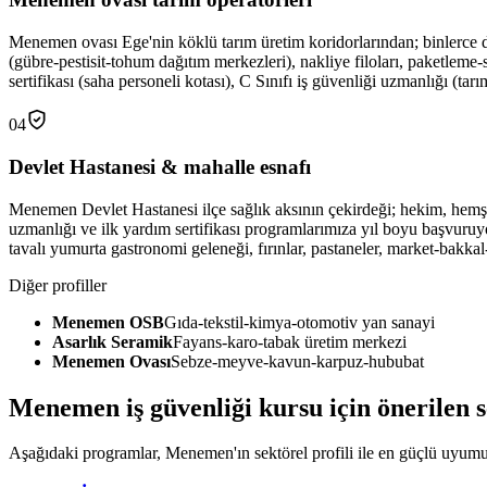
Menemen ovası Ege'nin köklü tarım üretim koridorlarından; binlerce dö
(gübre-pestisit-tohum dağıtım merkezleri), nakliye filoları, paketleme
sertifikası (saha personeli kotası), C Sınıfı iş güvenliği uzmanlığı (tar
04
Devlet Hastanesi & mahalle esnafı
Menemen Devlet Hastanesi ilçe sağlık aksının çekirdeği; hekim, hemşire
uzmanlığı ve ilk yardım sertifikası programlarımıza yıl boyu başvur
tavalı yumurta gastronomi geleneği, fırınlar, pastaneler, market-bakka
Diğer profiller
Menemen OSB
Gıda-tekstil-kimya-otomotiv yan sanayi
Asarlık Seramik
Fayans-karo-tabak üretim merkezi
Menemen Ovası
Sebze-meyve-kavun-karpuz-hububat
Menemen
iş güvenliği kursu için
önerilen 
Aşağıdaki programlar, Menemen'ın sektörel profili ile en güçlü uyumu k