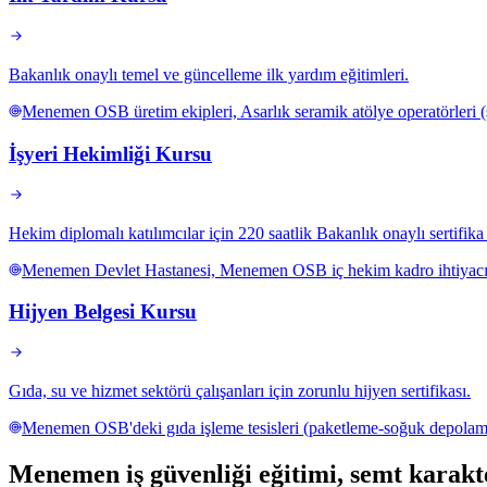
Bakanlık onaylı temel ve güncelleme ilk yardım eğitimleri.
Menemen OSB üretim ekipleri, Asarlık seramik atölye operatörleri (s
İşyeri Hekimliği Kursu
Hekim diplomalı katılımcılar için 220 saatlik Bakanlık onaylı sertifik
Menemen Devlet Hastanesi, Menemen OSB iç hekim kadro ihtiyacı ve
Hijyen Belgesi Kursu
Gıda, su ve hizmet sektörü çalışanları için zorunlu hijyen sertifikası.
Menemen OSB'deki gıda işleme tesisleri (paketleme-soğuk depolama)
Menemen
iş güvenliği eğitimi,
semt karakte