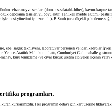
nüm sebze-meyve seraları (domates-salatalık-biber), kavun-karpuz tarlala
-soğuk depolama tesisleri yıl boyu aktif. Tehlikeli madde eğitimi (pestis
ım işletmesi-yönetimi için zorunlu), B Sınıfı (orta ölçekli paketleme-soğu
, ebe, sağlık teknisyeni, laboratuvar personeli ve idari kadrolar İşyer
uyor. Yenice-Atatürk Mah. konut hattı, Cumhuriyet Cad. mahalle gastr
l-manav, kuru temizleme) ve civar küçük üretim atölyeleri ilçenin yatay 
sertifika programları
.
uran kurslarımızdır. Her programın detayı için kart üzerine tıklayarak il