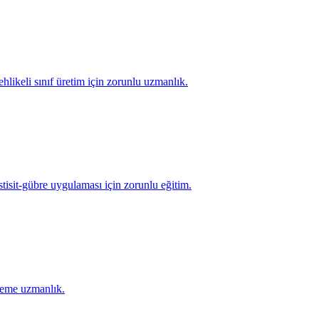
hlikeli sınıf üretim için zorunlu uzmanlık.
tisit-gübre uygulaması için zorunlu eğitim.
ademe uzmanlık.