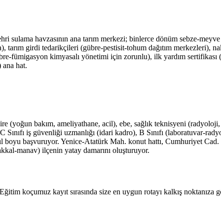
i sulama havzasının ana tarım merkezi; binlerce dönüm sebze-meyve ser
arım girdi tedarikçileri (gübre-pestisit-tohum dağıtım merkezleri), nak
gübre-fümigasyon kimyasalı yönetimi için zorunlu), ilk yardım sertifikası 
 ana hat.
 (yoğun bakım, ameliyathane, acil), ebe, sağlık teknisyeni (radyoloji, la
nıfı iş güvenliği uzmanlığı (idari kadro), B Sınıfı (laboratuvar-radyoloj
za yıl boyu başvuruyor. Yenice-Atatürk Mah. konut hattı, Cumhuriyet Ca
bakkal-manav) ilçenin yatay damarını oluşturuyor.
. Eğitim koçumuz kayıt sırasında size en uygun rotayı kalkış noktanıza gö