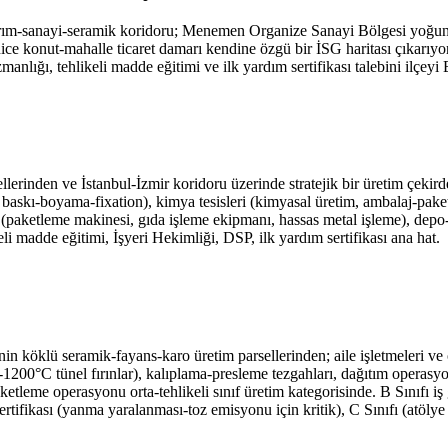
tarım-sanayi-seramik koridoru; Menemen Organize Sanayi Bölgesi yoğun
 konut-mahalle ticaret damarı kendine özgü bir İSG haritası çıkarıyor. 
lığı, tehlikeli madde eğitimi ve ilk yardım sertifikası talebini ilçeyi 
rinden ve İstanbul-İzmir koridoru üzerinde stratejik bir üretim çekird
, baskı-boyama-fixation), kimya tesisleri (kimyasal üretim, ambalaj-paket
aketleme makinesi, gıda işleme ekipmanı, hassas metal işleme), depo-lojis
eli madde eğitimi, İşyeri Hekimliği, DSP, ilk yardım sertifikası ana hat.
n köklü seramik-fayans-karo üretim parsellerinden; aile işletmeleri ve 
0-1200°C tünel fırınlar), kalıplama-presleme tezgahları, dağıtım operas
aketleme operasyonu orta-tehlikeli sınıf üretim kategorisinde. B Sınıfı i
ertifikası (yanma yaralanması-toz emisyonu için kritik), C Sınıfı (atölye