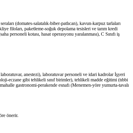
aları (domates-salatalık-biber-patlıcan), kavun-karpuz tarlaları
liye filoları, paketleme-soğuk depolama tesisleri ve tarım kredi
(saha personeli kotası, hasat operasyonu yaralanması), C Sınıfı iş
boratuvar, anestezi), laboratuvar personeli ve idari kadrolar İşyeri
i-eczane gibi tehlikeli sınıf birimler), tehlikeli madde eğitimi (tıbbi
d. mahalle gastronomi-perakende esnafı (Menemen-yöre yumurta-tavalı
re önerir.