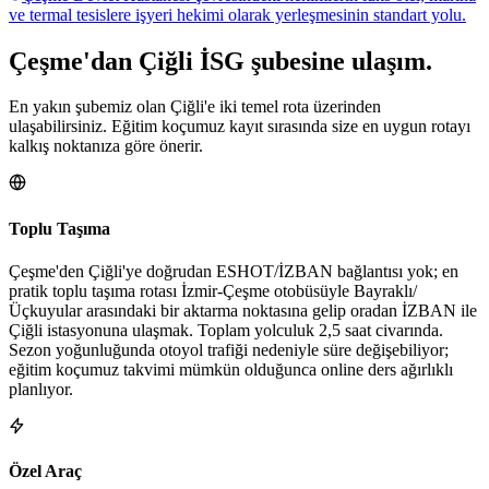
ve termal tesislere işyeri hekimi olarak yerleşmesinin standart yolu.
Çeşme
'dan
Çiğli
İSG şubesine
ulaşım.
En yakın şubemiz olan Çiğli'e iki temel rota üzerinden
ulaşabilirsiniz. Eğitim koçumuz kayıt sırasında size en uygun rotayı
kalkış noktanıza göre önerir.
Toplu Taşıma
Çeşme'den Çiğli'ye doğrudan ESHOT/İZBAN bağlantısı yok; en
pratik toplu taşıma rotası İzmir-Çeşme otobüsüyle Bayraklı/
Üçkuyular arasındaki bir aktarma noktasına gelip oradan İZBAN ile
Çiğli istasyonuna ulaşmak. Toplam yolculuk 2,5 saat civarında.
Sezon yoğunluğunda otoyol trafiği nedeniyle süre değişebiliyor;
eğitim koçumuz takvimi mümkün olduğunca online ders ağırlıklı
planlıyor.
Özel Araç