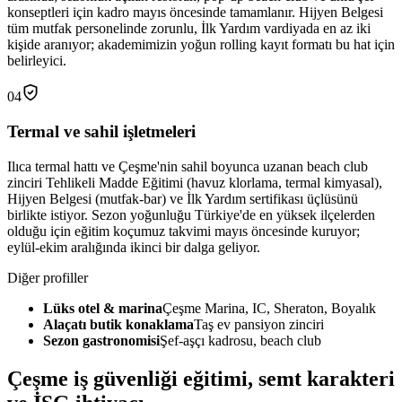
konseptleri için kadro mayıs öncesinde tamamlanır. Hijyen Belgesi
tüm mutfak personelinde zorunlu, İlk Yardım vardiyada en az iki
kişide aranıyor; akademimizin yoğun rolling kayıt formatı bu hat için
belirleyici.
04
Termal ve sahil işletmeleri
Ilıca termal hattı ve Çeşme'nin sahil boyunca uzanan beach club
zinciri Tehlikeli Madde Eğitimi (havuz klorlama, termal kimyasal),
Hijyen Belgesi (mutfak-bar) ve İlk Yardım sertifikası üçlüsünü
birlikte istiyor. Sezon yoğunluğu Türkiye'de en yüksek ilçelerden
olduğu için eğitim koçumuz takvimi mayıs öncesinde kuruyor;
eylül-ekim aralığında ikinci bir dalga geliyor.
Diğer profiller
Lüks otel & marina
Çeşme Marina, IC, Sheraton, Boyalık
Alaçatı butik konaklama
Taş ev pansiyon zinciri
Sezon gastronomisi
Şef-aşçı kadrosu, beach club
Çeşme
iş güvenliği eğitimi,
semt karakteri