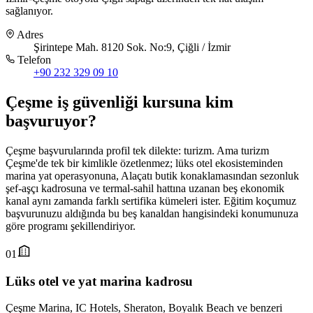
sağlanıyor.
Adres
Şirintepe Mah. 8120 Sok. No:9, Çiğli / İzmir
Telefon
+90 232 329 09 10
Çeşme
iş güvenliği kursuna
kim
başvuruyor
?
Çeşme başvurularında profil tek dilekte: turizm. Ama turizm
Çeşme'de tek bir kimlikle özetlenmez; lüks otel ekosisteminden
marina yat operasyonuna, Alaçatı butik konaklamasından sezonluk
şef-aşçı kadrosuna ve termal-sahil hattına uzanan beş ekonomik
kanal aynı zamanda farklı sertifika kümeleri ister. Eğitim koçumuz
başvurunuzu aldığında bu beş kanaldan hangisindeki konumunuza
göre programı şekillendiriyor.
01
Lüks otel ve yat marina kadrosu
Çeşme Marina, IC Hotels, Sheraton, Boyalık Beach ve benzeri