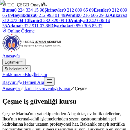
T.C. ÇSGB Onaylı
Bursa
0 224 334 15 98
Şirinevler
0 212 809 65 89
Esenler
0 212 809
65 89
Beylikdüzü
0 212 993 01 49
Pendik
0 216 606 29 32
Ankara
0
312 472 04 10
İzmir
0 232 329 09 10
Antalya
0 242 606 14
55
Adana
0 322 911 03 86
Diyarbakır
0 850 305 85 37
Online Ödeme
Anasayfa
Eğitimler
Şubelerimiz
Hakkımızda
Blog
İletişim
Başvuru
Hemen Ara
Anasayfa
／
İzmir İş Güvenliği Kursu
／
Çeşme
Çeşme
iş güvenliği kursu
Çeşme Marina'nın yat ekiplerinden Alaçatı taş ev butik otellerine,
Ilıca'nın termal-sahil işletmelerinden sezon gastronomisinin şef
kadrolarına kadar uzanan profesyonel hat, Bakanlık onaylı sertifika
programlarımızı Çiğli şubesi üzerinden alıyor. Türkiye'nin en yoğun