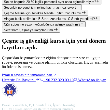
Sezon başında 20-30 kişilik personeli aynı anda eğitebilir miyim?
Sezonluk personel için rolling kayıt nasıl çalışıyor?
Çeşme Marina için Tehlikeli Madde Eğitimi zorunlu mu?
Alaçatı butik otelim için B Sınıfı zorunlu mu, C Sınıfı yeterli mi?
Çiğli şubesine sezon yoğunluğunda gelmek pratik mi?
Sertifikam Çeşme'ye kargolanır mı?
Çeşme
iş güvenliği kursu için
yeni dönem
kayıtları açık
.
Çeşme'dan başvuracaksanız eğitim danışmanımız size en uygun
şubeyi, programı ve ödeme planını birlikte oluşturur. Hiçbir aşamada
ön ödeme istenmez.
İzmir
il sayfasının tamamına bak
Ücretsiz Ön Başvuru
+90 232 329 09 10
WhatsApp ile yaz
Bakanlık onaylı A, B, C Sınıfı İSG, İşyeri Hekimliği,
DSP ve Hijyen eğitimleri ile uzun yıllardır binlerce