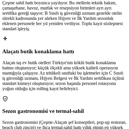
Çeşme sahil hattı boyunca yayılıyor. Bu otellerin teknik bakım,
çamaşırhane, havuz, mutfak ve resepsiyon birimleri ayrı ayrı
sertifika gereği taşıyor; B Sınıfı iş güvenliği uzmanı genelde otelin
sürekli kadrosunda yer alırken Hijyen ve İlk Yardım sezonluk
eklenen personele her yıl yeniden veriliyor. Toplu kayıt sözleşmesi
standart işleyiş.
Alaçatı butik konaklama hattı
Alaçatı taş ev butik otelleri Türkiye'nin köklü butik konaklama
hattını oluşturuyor; küçük ölçekli ama yüksek kaliteli operasyon
mantığıyla çalışıyor. Az tehlikeli sınıftaki bu işletmeler için C Sınıfı
iş güvenliği uzmanı, Hijyen Belgesi ve İlk Yardım sertifikası üçlüsü
standart kümeyi oluşturuyor; sezon başında personel rotasyonu
yoğun olduğu için rolling kayıt belirleyici.
Sezon gastronomisi ve termal-sahil
Sezon gastronomisi (Çeşme-Alaçatı şef konseptleri, pop-up restoran,
beach club zinciri) ve Ilıca termal-sahil hattı yıllık ritmin en yüksek