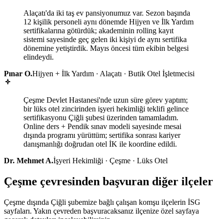
Alaçatı'da iki taş ev pansiyonumuz var. Sezon başında
12 kişilik personeli aynı dönemde Hijyen ve İlk Yardım
sertifikalarına götürdük; akademinin rolling kayıt
sistemi sayesinde geç gelen iki kişiyi de aynı sertifika
dönemine yetiştirdik. Mayıs öncesi tüm ekibin belgesi
elindeydi.
Pınar O.
Hijyen + İlk Yardım · Alaçatı · Butik Otel İşletmecisi
Çeşme Devlet Hastanesi'nde uzun süre görev yaptım;
bir lüks otel zincirinden işyeri hekimliği teklifi gelince
sertifikasyonu Çiğli şubesi üzerinden tamamladım.
Online ders + Pendik sınav modeli sayesinde mesai
dışında programı yürüttüm; sertifika sonrası kariyer
danışmanlığı doğrudan otel İK ile koordine edildi.
Dr. Mehmet A.
İşyeri Hekimliği · Çeşme · Lüks Otel
Çeşme çevresinden başvuran diğer ilçeler
Çeşme dışında Çiğli şubemize bağlı çalışan komşu ilçelerin İSG
sayfaları. Yakın çevreden başvuracaksanız ilçenize özel sayfaya