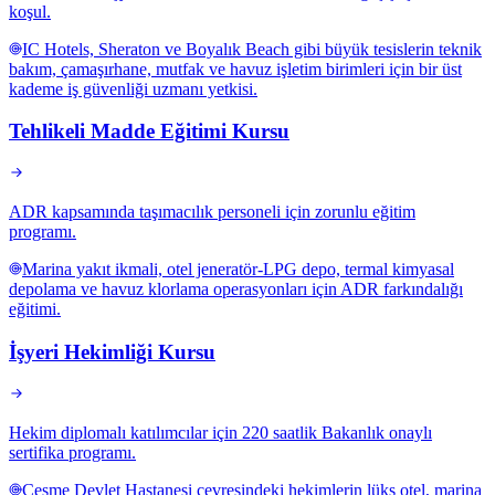
koşul.
IC Hotels, Sheraton ve Boyalık Beach gibi büyük tesislerin teknik
bakım, çamaşırhane, mutfak ve havuz işletim birimleri için bir üst
kademe iş güvenliği uzmanı yetkisi.
Tehlikeli Madde Eğitimi Kursu
ADR kapsamında taşımacılık personeli için zorunlu eğitim
programı.
Marina yakıt ikmali, otel jeneratör-LPG depo, termal kimyasal
depolama ve havuz klorlama operasyonları için ADR farkındalığı
eğitimi.
İşyeri Hekimliği Kursu
Hekim diplomalı katılımcılar için 220 saatlik Bakanlık onaylı
sertifika programı.
Çeşme Devlet Hastanesi çevresindeki hekimlerin lüks otel, marina