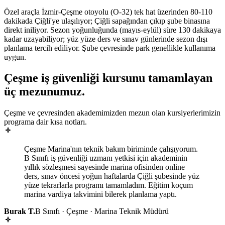
Özel araçla İzmir-Çeşme otoyolu (O-32) tek hat üzerinden 80-110
dakikada Çiğli'ye ulaşılıyor; Çiğli sapağından çıkıp şube binasına
direkt iniliyor. Sezon yoğunluğunda (mayıs-eylül) süre 130 dakikaya
kadar uzayabiliyor; yüz yüze ders ve sınav günlerinde sezon dışı
planlama tercih ediliyor. Şube çevresinde park genellikle kullanıma
uygun.
Çeşme
iş güvenliği kursunu tamamlayan
üç mezunumuz
.
Çeşme ve çevresinden akademimizden mezun olan kursiyerlerimizin
programa dair kısa notları.
Çeşme Marina'nın teknik bakım biriminde çalışıyorum.
B Sınıfı iş güvenliği uzmanı yetkisi için akademinin
yıllık sözleşmesi sayesinde marina ofisinden online
ders, sınav öncesi yoğun haftalarda Çiğli şubesinde yüz
yüze tekrarlarla programı tamamladım. Eğitim koçum
marina vardiya takvimini bilerek planlama yaptı.
Burak T.
B Sınıfı · Çeşme · Marina Teknik Müdürü