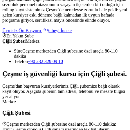
sezonluk personel rotasyonunu yaşayan ilçelerden biri olduğu için
rolling kayıt sistemimiz Çeşme'de neredeyse zorunlu hale geldi: yeni
gelen kursiyer eski döneme bağlı kalmadan ilk uygun haftada
programa giriyor, sertifikası mayıs öncesinde elinde oluyor.
Ücretsiz Ön Başvuru
Şubeyi İncele
En Yakın Şube
Çiğli Şubesi
Merkez
Süre
Çeşme merkezden Çiğli şubesine özel araçla 80-110
dakika
Telefon
+90 232 329 09 10
Çeşme
iş güvenliği kursu için
Çiğli
şubesi
.
Çeşme'dan başvuran kursiyerlerimiz Çiğli şubemize bağlı olarak
kayıt oluyor. Aşağıda şubenin tam adresi, telefonu ve mesafe bilgisi
yer alıyor.
Merkez
Çiğli Şubesi
Çeşme merkezden Çiğli şubesine özel araçla 80-110 dakika;
İzmir-Çeşme otoyolu Çiğli sapağı üzerinden tek hat ulaşım