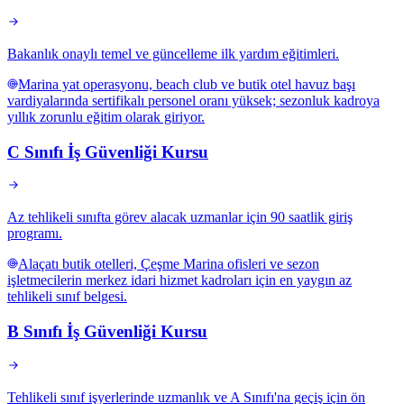
Bakanlık onaylı temel ve güncelleme ilk yardım eğitimleri.
Marina yat operasyonu, beach club ve butik otel havuz başı
vardiyalarında sertifikalı personel oranı yüksek; sezonluk kadroya
yıllık zorunlu eğitim olarak giriyor.
C Sınıfı İş Güvenliği Kursu
Az tehlikeli sınıfta görev alacak uzmanlar için 90 saatlik giriş
programı.
Alaçatı butik otelleri, Çeşme Marina ofisleri ve sezon
işletmecilerin merkez idari hizmet kadroları için en yaygın az
tehlikeli sınıf belgesi.
B Sınıfı İş Güvenliği Kursu
Tehlikeli sınıf işyerlerinde uzmanlık ve A Sınıfı'na geçiş için ön