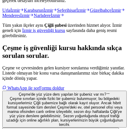
geçerek detayları inceleyebilirsiniz.
Urla
İzmir
Karaburun
İzmir
Seferihisar
İzmir
Güzelbahçe
İzmir
Menderes
İzmir
Narlıdere
İzmir
Tüm yakın ilçeler aynı
Çiğli
şubesi
üzerinden hizmet alıyor.
İzmir
geneli için
İzmir
iş güvenliği kursu
sayfasında daha geniş resmi
görebilirsiniz.
Çeşme
iş güvenliği kursu hakkında
sıkça
sorulan sorular
.
Çeşme ve çevresinden gelen kursiyer sorularına verdiğimiz yanıtlar.
Listede olmayan bir konu varsa danışmanlarımız size birkaç dakika
içinde dönüş yapar.
WhatsApp ile sor
Formu doldur
Çeşme'de yüz yüze ders yapılan bir şubeniz var mı?
Çeşme sınırları içinde fiziki bir şubemiz bulunmuyor; bu bölgedeki
kursiyerlerimiz Çiğli şubemize bağlı olarak kayıt oluyor. Ancak hibrit
format sayesinde tüm dersleri Çeşme'deki ev, otel personel ofisi veya
marina ofisinden canlı online izleyebilir, sezon dışı haftalarda Çiğli'ye
yüz yüze derslere gelebilirsiniz. Sezon yoğunluğunda otoyol trafiği
uzadığı için online ağırlıklı plan, kursiyerlerimizin büyük çoğunluğunun
tercihi.