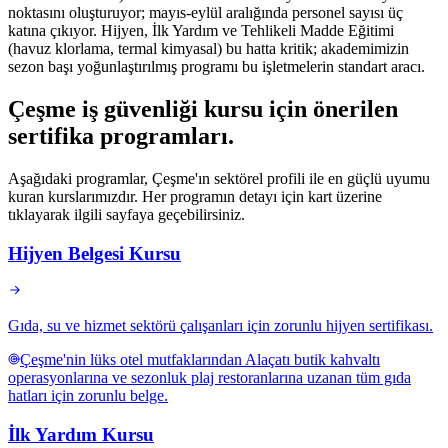
noktasını oluşturuyor; mayıs-eylül aralığında personel sayısı üç
katına çıkıyor. Hijyen, İlk Yardım ve Tehlikeli Madde Eğitimi
(havuz klorlama, termal kimyasal) bu hatta kritik; akademimizin
sezon başı yoğunlaştırılmış programı bu işletmelerin standart aracı.
Çeşme
iş güvenliği kursu için
önerilen
sertifika programları
.
Aşağıdaki programlar, Çeşme'ın sektörel profili ile en güçlü uyumu
kuran kurslarımızdır. Her programın detayı için kart üzerine
tıklayarak ilgili sayfaya geçebilirsiniz.
Hijyen Belgesi Kursu
Gıda, su ve hizmet sektörü çalışanları için zorunlu hijyen sertifikası.
Çeşme'nin lüks otel mutfaklarından Alaçatı butik kahvaltı
operasyonlarına ve sezonluk plaj restoranlarına uzanan tüm gıda
hatları için zorunlu belge.
İlk Yardım Kursu