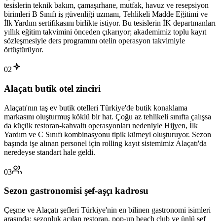
tesislerin teknik bakım, çamaşırhane, mutfak, havuz ve resepsiyon
birimleri B Sınıfı iş güvenliği uzmanı, Tehlikeli Madde Eğitimi ve
İlk Yardım sertifikasını birlikte istiyor. Bu tesislerin İK departmanları
yıllık eğitim takvimini önceden çıkarıyor; akademimiz toplu kayıt
sözleşmesiyle ders programını otelin operasyon takvimiyle
örtüştürüyor.
02
Alaçatı butik otel zinciri
Alaçatı'nın taş ev butik otelleri Türkiye'de butik konaklama
markasını oluşturmuş köklü bir hat. Çoğu az tehlikeli sınıfta çalışsa
da küçük restoran-kahvaltı operasyonları nedeniyle Hijyen, İlk
Yardım ve C Sınıfı kombinasyonu tipik kümeyi oluşturuyor. Sezon
başında işe alınan personel için rolling kayıt sistemimiz Alaçatı'da
neredeyse standart hale geldi.
03
Sezon gastronomisi şef-aşçı kadrosu
Çeşme ve Alaçatı şefleri Türkiye'nin en bilinen gastronomi isimleri
arasında; sezonluk açılan restoran, pop-up beach club ve ünlü şef