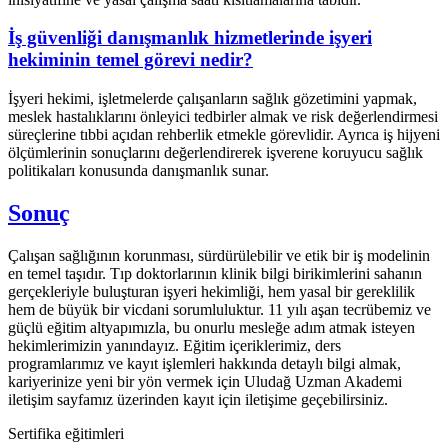
İş güvenliği danışmanlık hizmetlerinde işyeri
hekiminin temel görevi nedir?
İşyeri hekimi, işletmelerde çalışanların sağlık gözetimini yapmak,
meslek hastalıklarını önleyici tedbirler almak ve risk değerlendirmesi
süreçlerine tıbbi açıdan rehberlik etmekle görevlidir. Ayrıca iş hijyeni
ölçümlerinin sonuçlarını değerlendirerek işverene koruyucu sağlık
politikaları konusunda danışmanlık sunar.
Sonuç
Çalışan sağlığının korunması, sürdürülebilir ve etik bir iş modelinin
en temel taşıdır. Tıp doktorlarının klinik bilgi birikimlerini sahanın
gerçekleriyle buluşturan işyeri hekimliği, hem yasal bir gereklilik
hem de büyük bir vicdani sorumluluktur. 11 yılı aşan tecrübemiz ve
güçlü eğitim altyapımızla, bu onurlu mesleğe adım atmak isteyen
hekimlerimizin yanındayız. Eğitim içeriklerimiz, ders
programlarımız ve kayıt işlemleri hakkında detaylı bilgi almak,
kariyerinize yeni bir yön vermek için Uludağ Uzman Akademi
iletişim sayfamız üzerinden kayıt için iletişime geçebilirsiniz.
Sertifika eğitimleri