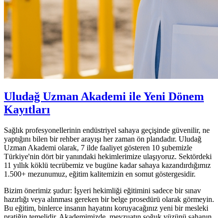
Uludağ Uzman Akademi ile Yeni Dönem
Kayıtları
Sağlık profesyonellerinin endüstriyel sahaya geçişinde güvenilir, ne
yaptığını bilen bir rehber arayışı her zaman ön plandadır. Uludağ
Uzman Akademi olarak, 7 ilde faaliyet gösteren 10 şubemizle
Türkiye'nin dört bir yanındaki hekimlerimize ulaşıyoruz. Sektördeki
11 yıllık köklü tecrübemiz ve bugüne kadar sahaya kazandırdığımız
1.500+ mezunumuz, eğitim kalitemizin en somut göstergesidir.
Bizim önerimiz şudur: İşyeri hekimliği eğitimini sadece bir sınav
hazırlığı veya alınması gereken bir belge prosedürü olarak görmeyin.
Bu eğitim, binlerce insanın hayatını koruyacağınız yeni bir mesleki
pratiğin temelidir. Akademimizde, mevzuatın soğuk yüzünü sahanın