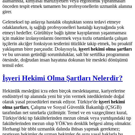
alanlarında, kimyasal maruziyetleri veya ergonomik yıpranmaları
önceden tespit etmek tamamen bu profesyonellerin uzmanlık alanına
girer.
Geleneksel tıp anlayışı hastalık oluştuktan sonra tedavi etmeye
odaklanırken, iş sağlığı profesyonelleri hastalığı kaynağında yok
etmeyi hedefler. Gürültüye bağlı işitme kayıplarının yaşanmaması
için makine izolasyonlarını önermek veya tozlu ortamlarda çalışan
işçilerin akciğer fonksiyon testlerini titizlikle takip etmek, bu proaktif
yaklaşımın birer parçasıdır. Dolayısıyla,
işyeri hekimi olma şartları
ve bu unvanın getirdiği sorumluluklar, salt bir sertifika programının
ötesinde, doğrudan insan hayatına dokunan bir mesleki dönüşümü
temsil eder.
İşyeri Hekimi Olma Şartları Nelerdir?
Hekimlik mesleğini icra eden birçok meslektaşımız, kariyerlerine
endüstriyel tıp alanında yeni bir yön vermek istediklerinde doğal
olarak yasal prosedürleri merak ediyor. Türkiye'de
işyeri hekimi
olma şartları
, Çalışma ve Sosyal Güvenlik Bakanlığı (ÇSGB)
tarafından net sınırlarla çizilmiştir. Temel ve en vazgeçilmez kural,
Türkiye'deki tıp fakültelerinden mezun olmak veya yurtdışındaki tıp
fakültelerinden mezun olup YÖK'ten denklik belgesi almış olmaktır.
Herhangi bir tıbbi uzmanlık dalında ihtisas yapmak gerekmez;
pratisyen hekimler de uzman hekimler de aynı yasal haklarla bu