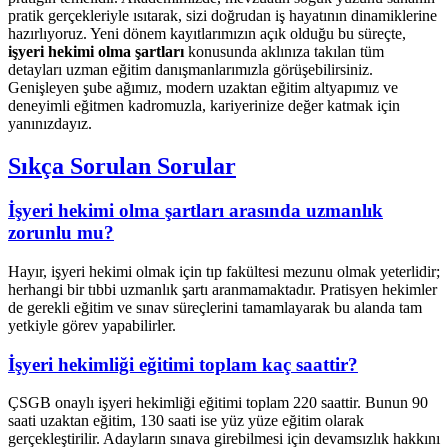
pratik gerçekleriyle ısıtarak, sizi doğrudan iş hayatının dinamiklerine
hazırlıyoruz. Yeni dönem kayıtlarımızın açık olduğu bu süreçte,
işyeri hekimi olma şartları
konusunda aklınıza takılan tüm
detayları uzman eğitim danışmanlarımızla görüşebilirsiniz.
Genişleyen şube ağımız, modern uzaktan eğitim altyapımız ve
deneyimli eğitmen kadromuzla, kariyerinize değer katmak için
yanınızdayız.
Sıkça Sorulan Sorular
İşyeri hekimi olma şartları arasında uzmanlık
zorunlu mu?
Hayır, işyeri hekimi olmak için tıp fakültesi mezunu olmak yeterlidir;
herhangi bir tıbbi uzmanlık şartı aranmamaktadır. Pratisyen hekimler
de gerekli eğitim ve sınav süreçlerini tamamlayarak bu alanda tam
yetkiyle görev yapabilirler.
İşyeri hekimliği eğitimi toplam kaç saattir?
ÇSGB onaylı işyeri hekimliği eğitimi toplam 220 saattir. Bunun 90
saati uzaktan eğitim, 130 saati ise yüz yüze eğitim olarak
gerçekleştirilir. Adayların sınava girebilmesi için devamsızlık hakkını