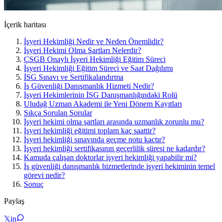
İçerik haritası
İşyeri Hekimliği Nedir ve Neden Önemlidir?
İşyeri Hekimi Olma Şartları Nelerdir?
ÇSGB Onaylı İşyeri Hekimliği Eğitim Süreci
İşyeri Hekimliği Eğitim Süreci ve Saat Dağılımı
İSG Sınavı ve Sertifikalandırma
İş Güvenliği Danışmanlık Hizmeti Nedir?
İşyeri Hekimlerinin İSG Danışmanlığındaki Rolü
Uludağ Uzman Akademi ile Yeni Dönem Kayıtları
Sıkça Sorulan Sorular
İşyeri hekimi olma şartları arasında uzmanlık zorunlu mu?
İşyeri hekimliği eğitimi toplam kaç saattir?
İşyeri hekimliği sınavında geçme notu kaçtır?
İşyeri hekimliği sertifikasının geçerlilik süresi ne kadardır?
Kamuda çalışan doktorlar işyeri hekimliği yapabilir mi?
İş güvenliği danışmanlık hizmetlerinde işyeri hekiminin temel
görevi nedir?
Sonuç
Paylaş
𝕏
in