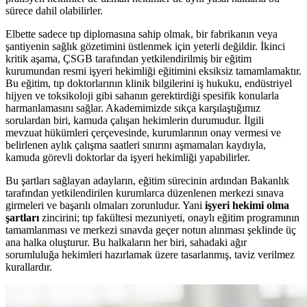
sürece dahil olabilirler.
Elbette sadece tıp diplomasına sahip olmak, bir fabrikanın veya
şantiyenin sağlık gözetimini üstlenmek için yeterli değildir. İkinci
kritik aşama, ÇSGB tarafından yetkilendirilmiş bir eğitim
kurumundan resmi işyeri hekimliği eğitimini eksiksiz tamamlamaktır.
Bu eğitim, tıp doktorlarının klinik bilgilerini iş hukuku, endüstriyel
hijyen ve toksikoloji gibi sahanın gerektirdiği spesifik konularla
harmanlamasını sağlar. Akademimizde sıkça karşılaştığımız
sorulardan biri, kamuda çalışan hekimlerin durumudur. İlgili
mevzuat hükümleri çerçevesinde, kurumlarının onay vermesi ve
belirlenen aylık çalışma saatleri sınırını aşmamaları kaydıyla,
kamuda görevli doktorlar da işyeri hekimliği yapabilirler.
Bu şartları sağlayan adayların, eğitim sürecinin ardından Bakanlık
tarafından yetkilendirilen kurumlarca düzenlenen merkezi sınava
girmeleri ve başarılı olmaları zorunludur. Yani
işyeri hekimi olma
şartları
zincirini; tıp fakültesi mezuniyeti, onaylı eğitim programının
tamamlanması ve merkezi sınavda geçer notun alınması şeklinde üç
ana halka oluşturur. Bu halkaların her biri, sahadaki ağır
sorumluluğa hekimleri hazırlamak üzere tasarlanmış, taviz verilmez
kurallardır.