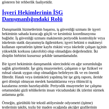
gösteren bir rehberlik faaliyetidir.
İşyeri Hekimlerinin İSG
Danışmanlığındaki Rolü
Danışmanlık hizmetlerinin başarısı, iş güvenliği uzmanı ile işyeri
hekiminin sahada kuracağı güçlü ve kesintisiz koordinasyona
bağlıdır. İş güvenliği uzmanı makinenin periyodik kontrolüyle veya
iskelenin statik dayanımıyla ilgilenirken; işyeri hekimi o makineyi
kullanan operatörün işitme kaybı riskini veya iskelede çalışan işçinin
yükseklik korkusu (akrofobi) olup olmadığını değerlendirir. İki
disiplin birbirini kusursuz şekilde tamamlamalıdır.
Bir işyeri hekiminin danışmanlık sürecindeki en ağır sorumluluğu
sağlık gözetimidir. İşe giriş muayeneleri, çalışanın o işe fiziksel ve
ruhsal olarak uygun olup olmadığını belirleyen ilk ve en önemli
filtredir. Hatalı veya üstünkörü yapılmış bir işe giriş raporu, ileride
geri dönüşü olmayan meslek hastalıklarına veya ölümcül iş
kazalarına zemin hazırlayabilir. Periyodik muayeneler ise çalışma
ortamındaki gizli tehlikelerin insan vücudundaki ilk izlerini sürmek
anlamına gelir.
Örneğin, gürültülü bir tekstil atölyesinde odyometri (işitme)
testlerinin takibi, tozlu bir maden ocağında akciğer grafilerinin