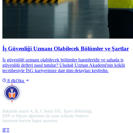
İş Güvenliği Uzmanı Olabilecek Bölümler ve Şartlar
İş güvenliği uzmanı olabilecek bölümler hangileridir ve sahada iş
güvenliği defteri nasıl tutulur? Uludağ Uzman Akademi'nin köklü
tecrübesiyle İSG kariyerinize dair tüm detayları keşfedin.
8
dk
Oku
Bakanlık onaylı A, B, C Sınıfı İSG, İşyeri Hekimliği,
DSP ve Hijyen eğitimleri ile uzun yıllardır binlerce
kursiyere kariyer kapısı açıyoruz.
I
F
T