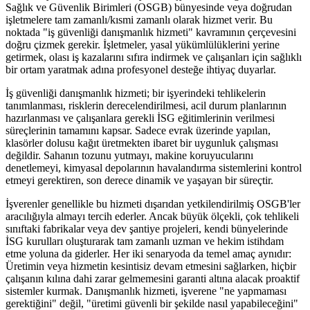
Sağlık ve Güvenlik Birimleri (OSGB) bünyesinde veya doğrudan
işletmelere tam zamanlı/kısmi zamanlı olarak hizmet verir. Bu
noktada "iş güvenliği danışmanlık hizmeti" kavramının çerçevesini
doğru çizmek gerekir. İşletmeler, yasal yükümlülüklerini yerine
getirmek, olası iş kazalarını sıfıra indirmek ve çalışanları için sağlıklı
bir ortam yaratmak adına profesyonel desteğe ihtiyaç duyarlar.
İş güvenliği danışmanlık hizmeti; bir işyerindeki tehlikelerin
tanımlanması, risklerin derecelendirilmesi, acil durum planlarının
hazırlanması ve çalışanlara gerekli İSG eğitimlerinin verilmesi
süreçlerinin tamamını kapsar. Sadece evrak üzerinde yapılan,
klasörler dolusu kağıt üretmekten ibaret bir uygunluk çalışması
değildir. Sahanın tozunu yutmayı, makine koruyucularını
denetlemeyi, kimyasal depolarının havalandırma sistemlerini kontrol
etmeyi gerektiren, son derece dinamik ve yaşayan bir süreçtir.
İşverenler genellikle bu hizmeti dışarıdan yetkilendirilmiş OSGB'ler
aracılığıyla almayı tercih ederler. Ancak büyük ölçekli, çok tehlikeli
sınıftaki fabrikalar veya dev şantiye projeleri, kendi bünyelerinde
İSG kurulları oluşturarak tam zamanlı uzman ve hekim istihdam
etme yoluna da giderler. Her iki senaryoda da temel amaç aynıdır:
Üretimin veya hizmetin kesintisiz devam etmesini sağlarken, hiçbir
çalışanın kılına dahi zarar gelmemesini garanti altına alacak proaktif
sistemler kurmak. Danışmanlık hizmeti, işverene "ne yapmaması
gerektiğini" değil, "üretimi güvenli bir şekilde nasıl yapabileceğini"