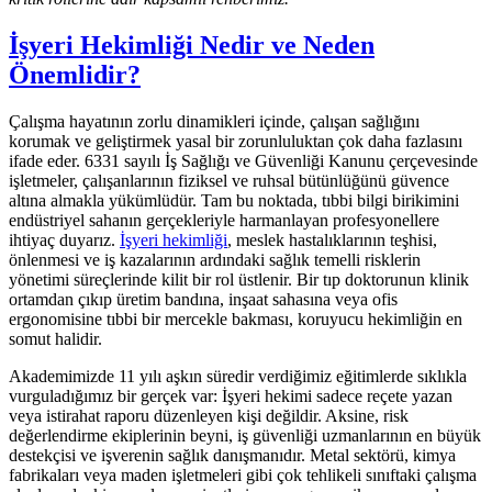
İşyeri Hekimliği Nedir ve Neden
Önemlidir?
Çalışma hayatının zorlu dinamikleri içinde, çalışan sağlığını
korumak ve geliştirmek yasal bir zorunluluktan çok daha fazlasını
ifade eder. 6331 sayılı İş Sağlığı ve Güvenliği Kanunu çerçevesinde
işletmeler, çalışanlarının fiziksel ve ruhsal bütünlüğünü güvence
altına almakla yükümlüdür. Tam bu noktada, tıbbi bilgi birikimini
endüstriyel sahanın gerçekleriyle harmanlayan profesyonellere
ihtiyaç duyarız.
İşyeri hekimliği
, meslek hastalıklarının teşhisi,
önlenmesi ve iş kazalarının ardındaki sağlık temelli risklerin
yönetimi süreçlerinde kilit bir rol üstlenir. Bir tıp doktorunun klinik
ortamdan çıkıp üretim bandına, inşaat sahasına veya ofis
ergonomisine tıbbi bir mercekle bakması, koruyucu hekimliğin en
somut halidir.
Akademimizde 11 yılı aşkın süredir verdiğimiz eğitimlerde sıklıkla
vurguladığımız bir gerçek var: İşyeri hekimi sadece reçete yazan
veya istirahat raporu düzenleyen kişi değildir. Aksine, risk
değerlendirme ekiplerinin beyni, iş güvenliği uzmanlarının en büyük
destekçisi ve işverenin sağlık danışmanıdır. Metal sektörü, kimya
fabrikaları veya maden işletmeleri gibi çok tehlikeli sınıftaki çalışma