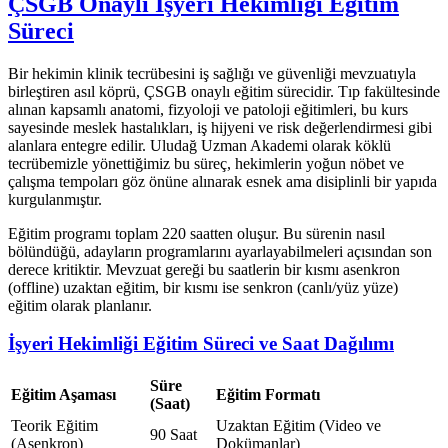
ÇSGB Onaylı İşyeri Hekimliği Eğitim
Süreci
Bir hekimin klinik tecrübesini iş sağlığı ve güvenliği mevzuatıyla
birleştiren asıl köprü, ÇSGB onaylı eğitim sürecidir. Tıp fakültesinde
alınan kapsamlı anatomi, fizyoloji ve patoloji eğitimleri, bu kurs
sayesinde meslek hastalıkları, iş hijyeni ve risk değerlendirmesi gibi
alanlara entegre edilir. Uludağ Uzman Akademi olarak köklü
tecrübemizle yönettiğimiz bu süreç, hekimlerin yoğun nöbet ve
çalışma tempoları göz önüne alınarak esnek ama disiplinli bir yapıda
kurgulanmıştır.
Eğitim programı toplam 220 saatten oluşur. Bu sürenin nasıl
bölündüğü, adayların programlarını ayarlayabilmeleri açısından son
derece kritiktir. Mevzuat gereği bu saatlerin bir kısmı asenkron
(offline) uzaktan eğitim, bir kısmı ise senkron (canlı/yüz yüze)
eğitim olarak planlanır.
İşyeri Hekimliği Eğitim Süreci ve Saat Dağılımı
Süre
Eğitim Aşaması
Eğitim Formatı
(Saat)
Teorik Eğitim
Uzaktan Eğitim (Video ve
90 Saat
(Asenkron)
Dokümanlar)