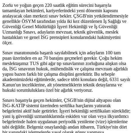
Zorlu ve yoğun geçen 220 saatlik eğitim sürecini başarıyla
tamamlayan hekimleri, kariyerlerindeki yeni dönemin kapısını
aralayacak olan merkezi sınav bekler. ÇSGB'nin yetkilendirmesiyle
genellikle ÖSYM tarafından yılda iki kez düzenlenen İş Sağlığı ve
Güvenliği Genel Müdürlüğü İşyeri Hekimliği ve İş Güvenliği
Uzmanlığı Sınavı, adayların mevzuat, teknik güvenlik, meslek
hastalıkları ve genel İSG prensipleri konularındaki hakimiyetini
ölçer.
Sınav maratonunda başarılı sayılabilmek için adayların 100 tam
puan üzerinden en az 70 barajını geçmeleri gerekir. Çoğu hekim
meslektaşımız TUS gibi ağır tıp sınavlarının zorluğuna alışkın olsa
da, İSG sınavının hukuk, mühendislik ve çalışma mevzuatı ağırlıklı
yapısı bazen farklı bir çalışma disiplini gerektirir. Bu sebeple
akademimizdeki eğitimlerde, sadece tıbbi konulara değil, 6331 sayılı
Kanun'un inceliklerine, alt yönetmeliklerin teknik detaylarına ve
hukuki sorumluluklara özel bir ağırlık veriyoruz.
Sınavı başarıyla geçen hekimler, ÇSGB'nin dijital altyapısı olan
İSG-KATİP sistemi üzerinden sertifika harçlarını yatırarak
belgelerini aktif hale getirirler. İşyeri hekimliği sertifikaları süreklidir;
yani iş güvenliği uzmanlıklarında eskiden var olan veya ilkyardımcı
belgelerinde halen uygulanan periyodik yenileme (vize) işlemlerine
tabi değildir. Belgeniz onaylandığı andan itibaren, Türkiye'nin dört
bir yanındaki işletmelerde yasal olarak görev yapmaya