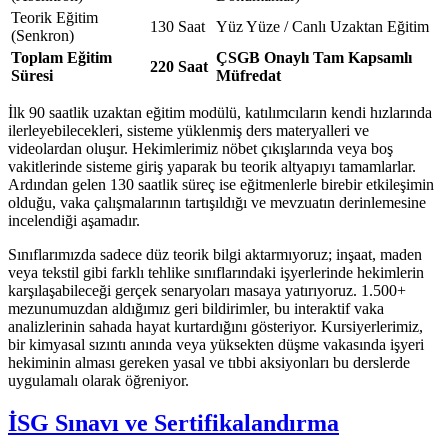
Teorik Eğitim
130 Saat
Yüz Yüze / Canlı Uzaktan Eğitim
(Senkron)
Toplam Eğitim
ÇSGB Onaylı Tam Kapsamlı
220 Saat
Süresi
Müfredat
İlk 90 saatlik uzaktan eğitim modülü, katılımcıların kendi hızlarında
ilerleyebilecekleri, sisteme yüklenmiş ders materyalleri ve
videolardan oluşur. Hekimlerimiz nöbet çıkışlarında veya boş
vakitlerinde sisteme giriş yaparak bu teorik altyapıyı tamamlarlar.
Ardından gelen 130 saatlik süreç ise eğitmenlerle birebir etkileşimin
olduğu, vaka çalışmalarının tartışıldığı ve mevzuatın derinlemesine
incelendiği aşamadır.
Sınıflarımızda sadece düz teorik bilgi aktarmıyoruz; inşaat, maden
veya tekstil gibi farklı tehlike sınıflarındaki işyerlerinde hekimlerin
karşılaşabileceği gerçek senaryoları masaya yatırıyoruz. 1.500+
mezunumuzdan aldığımız geri bildirimler, bu interaktif vaka
analizlerinin sahada hayat kurtardığını gösteriyor. Kursiyerlerimiz,
bir kimyasal sızıntı anında veya yüksekten düşme vakasında işyeri
hekiminin alması gereken yasal ve tıbbi aksiyonları bu derslerde
uygulamalı olarak öğreniyor.
İSG Sınavı ve Sertifikalandırma