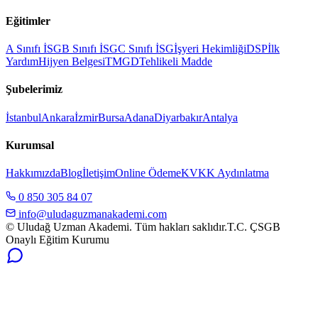
Eğitimler
A Sınıfı İSG
B Sınıfı İSG
C Sınıfı İSG
İşyeri Hekimliği
DSP
İlk
Yardım
Hijyen Belgesi
TMGD
Tehlikeli Madde
Şubelerimiz
İstanbul
Ankara
İzmir
Bursa
Adana
Diyarbakır
Antalya
Kurumsal
Hakkımızda
Blog
İletişim
Online Ödeme
KVKK Aydınlatma
0 850 305 84 07
info@uludaguzmanakademi.com
© Uludağ Uzman Akademi. Tüm hakları saklıdır.
T.C. ÇSGB
Onaylı Eğitim Kurumu