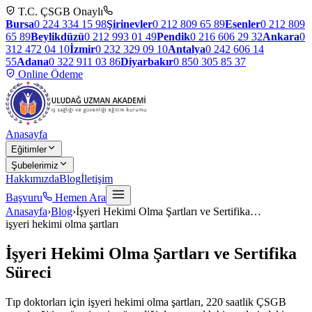
T.C. ÇSGB Onaylı
Bursa
0 224 334 15 98
Şirinevler
0 212 809 65 89
Esenler
0 212 809
65 89
Beylikdüzü
0 212 993 01 49
Pendik
0 216 606 29 32
Ankara
0
312 472 04 10
İzmir
0 232 329 09 10
Antalya
0 242 606 14
55
Adana
0 322 911 03 86
Diyarbakır
0 850 305 85 37
Online Ödeme
Anasayfa
Eğitimler
Şubelerimiz
Hakkımızda
Blog
İletişim
Başvuru
Hemen Ara
Anasayfa
›
Blog
›
İşyeri Hekimi Olma Şartları ve Sertifika
…
işyeri hekimi olma şartları
İşyeri Hekimi Olma Şartları ve Sertifika
Süreci
Tıp doktorları için işyeri hekimi olma şartları, 220 saatlik ÇSGB