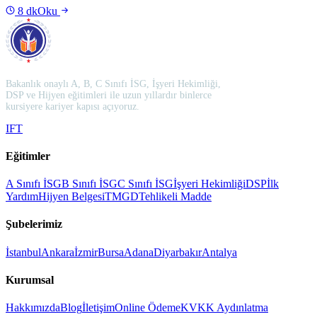
8
dk
Oku
Bakanlık onaylı A, B, C Sınıfı İSG, İşyeri Hekimliği,
DSP ve Hijyen eğitimleri ile uzun yıllardır binlerce
kursiyere kariyer kapısı açıyoruz.
I
F
T
Eğitimler
A Sınıfı İSG
B Sınıfı İSG
C Sınıfı İSG
İşyeri Hekimliği
DSP
İlk
Yardım
Hijyen Belgesi
TMGD
Tehlikeli Madde
Şubelerimiz
İstanbul
Ankara
İzmir
Bursa
Adana
Diyarbakır
Antalya
Kurumsal
Hakkımızda
Blog
İletişim
Online Ödeme
KVKK Aydınlatma