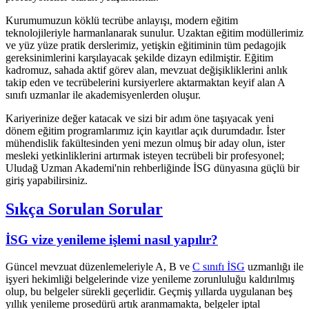
Kurumumuzun köklü tecrübe anlayışı, modern eğitim
teknolojileriyle harmanlanarak sunulur. Uzaktan eğitim modüllerimiz
ve yüz yüze pratik derslerimiz, yetişkin eğitiminin tüm pedagojik
gereksinimlerini karşılayacak şekilde dizayn edilmiştir. Eğitim
kadromuz, sahada aktif görev alan, mevzuat değişikliklerini anlık
takip eden ve tecrübelerini kursiyerlere aktarmaktan keyif alan A
sınıfı uzmanlar ile akademisyenlerden oluşur.
Kariyerinize değer katacak ve sizi bir adım öne taşıyacak yeni
dönem eğitim programlarımız için kayıtlar açık durumdadır. İster
mühendislik fakültesinden yeni mezun olmuş bir aday olun, ister
mesleki yetkinliklerini artırmak isteyen tecrübeli bir profesyonel;
Uludağ Uzman Akademi'nin rehberliğinde İSG dünyasına güçlü bir
giriş yapabilirsiniz.
Sıkça Sorulan Sorular
İSG vize yenileme işlemi nasıl yapılır?
Güncel mevzuat düzenlemeleriyle A, B ve
C sınıfı İSG
uzmanlığı ile
işyeri hekimliği belgelerinde vize yenileme zorunluluğu kaldırılmış
olup, bu belgeler sürekli geçerlidir. Geçmiş yıllarda uygulanan beş
yıllık yenileme prosedürü artık aranmamakta, belgeler iptal