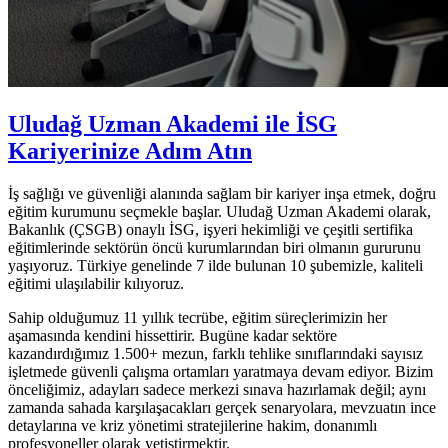
Uludağ Uzman Akademi ile İSG
Kariyerinize Adım Atın
İş sağlığı ve güvenliği alanında sağlam bir kariyer inşa etmek, doğru
eğitim kurumunu seçmekle başlar. Uludağ Uzman Akademi olarak,
Bakanlık (ÇSGB) onaylı İSG, işyeri hekimliği ve çeşitli sertifika
eğitimlerinde sektörün öncü kurumlarından biri olmanın gururunu
yaşıyoruz. Türkiye genelinde 7 ilde bulunan 10 şubemizle, kaliteli
eğitimi ulaşılabilir kılıyoruz.
Sahip olduğumuz 11 yıllık tecrübe, eğitim süreçlerimizin her
aşamasında kendini hissettirir. Bugüne kadar sektöre
kazandırdığımız 1.500+ mezun, farklı tehlike sınıflarındaki sayısız
işletmede güvenli çalışma ortamları yaratmaya devam ediyor. Bizim
önceliğimiz, adayları sadece merkezi sınava hazırlamak değil; aynı
zamanda sahada karşılaşacakları gerçek senaryolara, mevzuatın ince
detaylarına ve kriz yönetimi stratejilerine hakim, donanımlı
profesyoneller olarak yetiştirmektir.