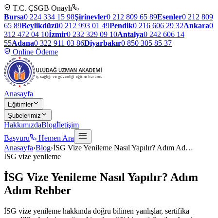
T.C. ÇSGB Onaylı
Bursa
0 224 334 15 98
Şirinevler
0 212 809 65 89
Esenler
0 212 809
65 89
Beylikdüzü
0 212 993 01 49
Pendik
0 216 606 29 32
Ankara
0
312 472 04 10
İzmir
0 232 329 09 10
Antalya
0 242 606 14
55
Adana
0 322 911 03 86
Diyarbakır
0 850 305 85 37
Online Ödeme
Anasayfa
Eğitimler
Şubelerimiz
Hakkımızda
Blog
İletişim
Başvuru
Hemen Ara
Anasayfa
›
Blog
›
İSG Vize Yenileme Nasıl Yapılır? Adım Ad
…
İSG vize yenileme
İSG Vize Yenileme Nasıl Yapılır? Adım
Adım Rehber
İSG vize yenileme hakkında doğru bilinen yanlışlar, sertifika