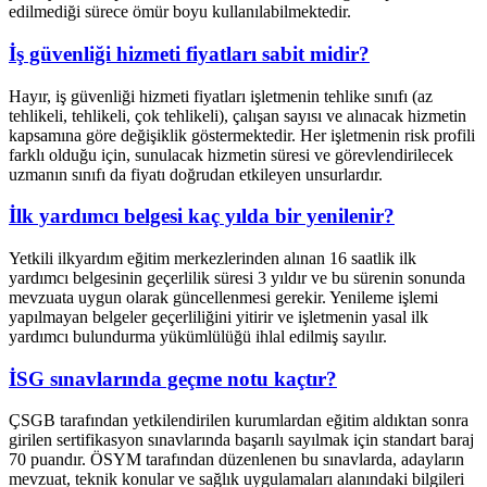
edilmediği sürece ömür boyu kullanılabilmektedir.
İş güvenliği hizmeti fiyatları sabit midir?
Hayır, iş güvenliği hizmeti fiyatları işletmenin tehlike sınıfı (az
tehlikeli, tehlikeli, çok tehlikeli), çalışan sayısı ve alınacak hizmetin
kapsamına göre değişiklik göstermektedir. Her işletmenin risk profili
farklı olduğu için, sunulacak hizmetin süresi ve görevlendirilecek
uzmanın sınıfı da fiyatı doğrudan etkileyen unsurlardır.
İlk yardımcı belgesi kaç yılda bir yenilenir?
Yetkili ilkyardım eğitim merkezlerinden alınan 16 saatlik ilk
yardımcı belgesinin geçerlilik süresi 3 yıldır ve bu sürenin sonunda
mevzuata uygun olarak güncellenmesi gerekir. Yenileme işlemi
yapılmayan belgeler geçerliliğini yitirir ve işletmenin yasal ilk
yardımcı bulundurma yükümlülüğü ihlal edilmiş sayılır.
İSG sınavlarında geçme notu kaçtır?
ÇSGB tarafından yetkilendirilen kurumlardan eğitim aldıktan sonra
girilen sertifikasyon sınavlarında başarılı sayılmak için standart baraj
70 puandır. ÖSYM tarafından düzenlenen bu sınavlarda, adayların
mevzuat, teknik konular ve sağlık uygulamaları alanındaki bilgileri