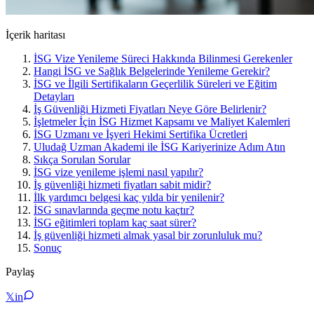
İçerik haritası
İSG Vize Yenileme Süreci Hakkında Bilinmesi Gerekenler
Hangi İSG ve Sağlık Belgelerinde Yenileme Gerekir?
İSG ve İlgili Sertifikaların Geçerlilik Süreleri ve Eğitim
Detayları
İş Güvenliği Hizmeti Fiyatları Neye Göre Belirlenir?
İşletmeler İçin İSG Hizmet Kapsamı ve Maliyet Kalemleri
İSG Uzmanı ve İşyeri Hekimi Sertifika Ücretleri
Uludağ Uzman Akademi ile İSG Kariyerinize Adım Atın
Sıkça Sorulan Sorular
İSG vize yenileme işlemi nasıl yapılır?
İş güvenliği hizmeti fiyatları sabit midir?
İlk yardımcı belgesi kaç yılda bir yenilenir?
İSG sınavlarında geçme notu kaçtır?
İSG eğitimleri toplam kaç saat sürer?
İş güvenliği hizmeti almak yasal bir zorunluluk mu?
Sonuç
Paylaş
𝕏
in