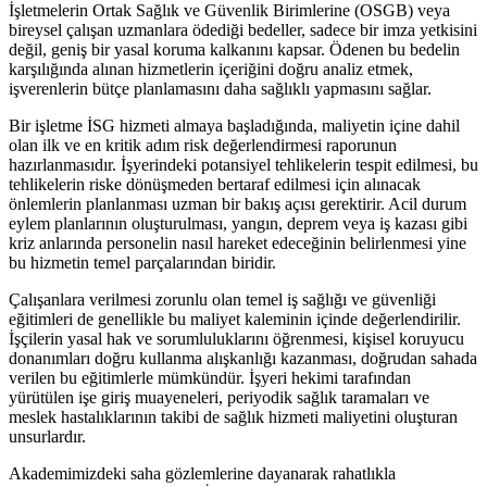
İşletmelerin Ortak Sağlık ve Güvenlik Birimlerine (OSGB) veya
bireysel çalışan uzmanlara ödediği bedeller, sadece bir imza yetkisini
değil, geniş bir yasal koruma kalkanını kapsar. Ödenen bu bedelin
karşılığında alınan hizmetlerin içeriğini doğru analiz etmek,
işverenlerin bütçe planlamasını daha sağlıklı yapmasını sağlar.
Bir işletme İSG hizmeti almaya başladığında, maliyetin içine dahil
olan ilk ve en kritik adım risk değerlendirmesi raporunun
hazırlanmasıdır. İşyerindeki potansiyel tehlikelerin tespit edilmesi, bu
tehlikelerin riske dönüşmeden bertaraf edilmesi için alınacak
önlemlerin planlanması uzman bir bakış açısı gerektirir. Acil durum
eylem planlarının oluşturulması, yangın, deprem veya iş kazası gibi
kriz anlarında personelin nasıl hareket edeceğinin belirlenmesi yine
bu hizmetin temel parçalarından biridir.
Çalışanlara verilmesi zorunlu olan temel iş sağlığı ve güvenliği
eğitimleri de genellikle bu maliyet kaleminin içinde değerlendirilir.
İşçilerin yasal hak ve sorumluluklarını öğrenmesi, kişisel koruyucu
donanımları doğru kullanma alışkanlığı kazanması, doğrudan sahada
verilen bu eğitimlerle mümkündür. İşyeri hekimi tarafından
yürütülen işe giriş muayeneleri, periyodik sağlık taramaları ve
meslek hastalıklarının takibi de sağlık hizmeti maliyetini oluşturan
unsurlardır.
Akademimizdeki saha gözlemlerine dayanarak rahatlıkla