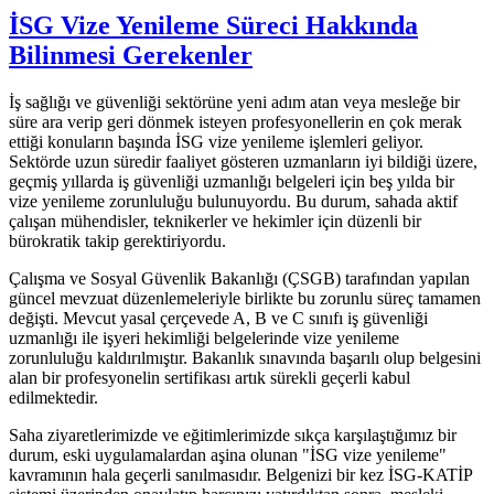
İSG Vize Yenileme Süreci Hakkında
Bilinmesi Gerekenler
İş sağlığı ve güvenliği sektörüne yeni adım atan veya mesleğe bir
süre ara verip geri dönmek isteyen profesyonellerin en çok merak
ettiği konuların başında İSG vize yenileme işlemleri geliyor.
Sektörde uzun süredir faaliyet gösteren uzmanların iyi bildiği üzere,
geçmiş yıllarda iş güvenliği uzmanlığı belgeleri için beş yılda bir
vize yenileme zorunluluğu bulunuyordu. Bu durum, sahada aktif
çalışan mühendisler, teknikerler ve hekimler için düzenli bir
bürokratik takip gerektiriyordu.
Çalışma ve Sosyal Güvenlik Bakanlığı (ÇSGB) tarafından yapılan
güncel mevzuat düzenlemeleriyle birlikte bu zorunlu süreç tamamen
değişti. Mevcut yasal çerçevede A, B ve C sınıfı iş güvenliği
uzmanlığı ile işyeri hekimliği belgelerinde vize yenileme
zorunluluğu kaldırılmıştır. Bakanlık sınavında başarılı olup belgesini
alan bir profesyonelin sertifikası artık sürekli geçerli kabul
edilmektedir.
Saha ziyaretlerimizde ve eğitimlerimizde sıkça karşılaştığımız bir
durum, eski uygulamalardan aşina olunan "İSG vize yenileme"
kavramının hala geçerli sanılmasıdır. Belgenizi bir kez İSG-KATİP