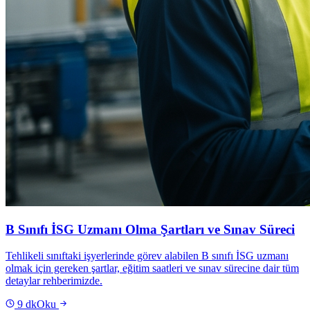
B Sınıfı İSG Uzmanı Olma Şartları ve Sınav Süreci
Tehlikeli sınıftaki işyerlerinde görev alabilen B sınıfı İSG uzmanı
olmak için gereken şartlar, eğitim saatleri ve sınav sürecine dair tüm
detaylar rehberimizde.
9
dk
Oku