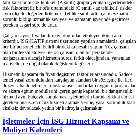
fabrikaları gibi çok tehlikeli (A sınıfı) grupta yer alan işyerlerindeki
risk faktörleri ile bir ofis ortamındaki (C sınıfı - az tehlikeli) riskler
aynı ölçüde değerlendirilemez. Tehlike sınıfı arttıkça, mevzuatın
zorunlu kıldığı uzmanlık seviyesi ve uzmanın işyerinde geçirmesi
gereken asgari süre de artar.
Çalışan sayısı, fiyatlandırmayı doğrudan etkileyen ikinci ana
kriterdir. İSG-KATİP sistemi üzerinden yapılan atamalarda, çalışılan
her bir personel için belirli bir dakika hesabı yapılır. Yüz çalışanı
olan bir tekstil atölyesi ile on çalışanı olan bir perakende
mağazasının alacağı hizmetin süresi farklı olacağından, yansıtılan
maliyetler de doğal olarak değişkenlik gösterir.
Hizmetin kapsamı da fiyatı değiştiren faktörler arasındadır. Sadece
temel yasal zorunlulukları karşılayan standart bir sözleşme ile, ileri
düzey saha denetimleri, uluslararası standartlara uygun raporlamalar
ve ekstra eğitim modüllerini içeren geniş kapsamlı bir danışmanlık
hizmeti aynı bütçeyle sunulamaz. İşletmelerin burada dikkat etmesi
gereken husus, en ucuz hizmeti aramak yerine, yasal sorumlulukları
eksiksiz devralacak yetkin bir kadroyla çalışmaktır.
İşletmeler İçin İSG Hizmet Kapsamı ve
Maliyet Kalemleri