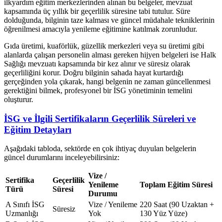
ilkyardım eğitim merkezlerinden alınan bu belgeler, mevzuat
kapsamında üç yıllık bir geçerlilik süresine tabi tutulur. Süre
dolduğunda, bilginin taze kalması ve güncel müdahale tekniklerinin
öğrenilmesi amacıyla yenileme eğitimine katılmak zorunludur.
Gıda üretimi, kuaförlük, güzellik merkezleri veya su üretimi gibi
alanlarda çalışan personelin alması gereken hijyen belgeleri ise Halk
Sağlığı mevzuatı kapsamında bir kez alınır ve süresiz olarak
geçerliliğini korur. Doğru bilginin sahada hayat kurtardığı
gerçeğinden yola çıkarak, hangi belgenin ne zaman güncellenmesi
gerektiğini bilmek, profesyonel bir İSG yönetiminin temelini
oluşturur.
İSG ve İlgili Sertifikaların Geçerlilik Süreleri ve
Eğitim Detayları
Aşağıdaki tabloda, sektörde en çok ihtiyaç duyulan belgelerin
güncel durumlarını inceleyebilirsiniz:
Vize /
Sertifika
Geçerlilik
Yenileme
Toplam Eğitim Süresi
Türü
Süresi
Durumu
A Sınıfı İSG
Vize / Yenileme
220 Saat (90 Uzaktan +
Süresiz
Uzmanlığı
Yok
130 Yüz Yüze)