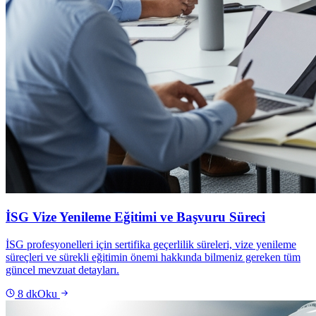
İSG Vize Yenileme Eğitimi ve Başvuru Süreci
İSG profesyonelleri için sertifika geçerlilik süreleri, vize yenileme
süreçleri ve sürekli eğitimin önemi hakkında bilmeniz gereken tüm
güncel mevzuat detayları.
8
dk
Oku