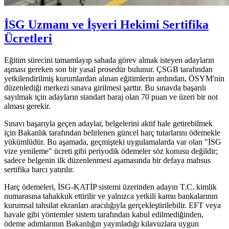
İSG Uzmanı ve İşyeri Hekimi Sertifika
Ücretleri
Eğitim sürecini tamamlayıp sahada görev almak isteyen adayların
aşması gereken son bir yasal prosedür bulunur. ÇSGB tarafından
yetkilendirilmiş kurumlardan alınan eğitimlerin ardından, ÖSYM'nin
düzenlediği merkezi sınava girilmesi şarttır. Bu sınavda başarılı
sayılmak için adayların standart baraj olan 70 puan ve üzeri bir not
alması gerekir.
Sınavı başarıyla geçen adaylar, belgelerini aktif hale getirebilmek
için Bakanlık tarafından belirlenen güncel harç tutarlarını ödemekle
yükümlüdür. Bu aşamada, geçmişteki uygulamalarda var olan "İSG
vize yenileme" ücreti gibi periyodik ödemeler söz konusu değildir;
sadece belgenin ilk düzenlenmesi aşamasında bir defaya mahsus
sertifika harcı yatırılır.
Harç ödemeleri, İSG-KATİP sistemi üzerinden adayın T.C. kimlik
numarasına tahakkuk ettirilir ve yalnızca yetkili kamu bankalarının
kurumsal tahsilat ekranları aracılığıyla gerçekleştirilebilir. EFT veya
havale gibi yöntemler sistem tarafından kabul edilmediğinden,
ödeme adımlarının Bakanlığın yayınladığı kılavuzlara uygun