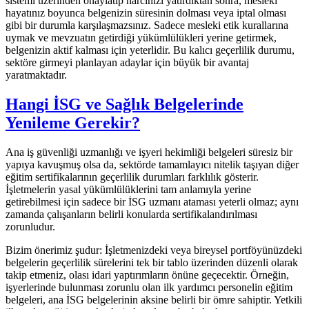
sistemi üzerinden onaylatıp harcınızı yatırdıktan sonra, mesleki
hayatınız boyunca belgenizin süresinin dolması veya iptal olması
gibi bir durumla karşılaşmazsınız. Sadece mesleki etik kurallarına
uymak ve mevzuatın getirdiği yükümlülükleri yerine getirmek,
belgenizin aktif kalması için yeterlidir. Bu kalıcı geçerlilik durumu,
sektöre girmeyi planlayan adaylar için büyük bir avantaj
yaratmaktadır.
Hangi İSG ve Sağlık Belgelerinde
Yenileme Gerekir?
Ana iş güvenliği uzmanlığı ve işyeri hekimliği belgeleri süresiz bir
yapıya kavuşmuş olsa da, sektörde tamamlayıcı nitelik taşıyan diğer
eğitim sertifikalarının geçerlilik durumları farklılık gösterir.
İşletmelerin yasal yükümlülüklerini tam anlamıyla yerine
getirebilmesi için sadece bir İSG uzmanı ataması yeterli olmaz; aynı
zamanda çalışanların belirli konularda sertifikalandırılması
zorunludur.
Bizim önerimiz şudur: İşletmenizdeki veya bireysel portföyünüzdeki
belgelerin geçerlilik sürelerini tek bir tablo üzerinden düzenli olarak
takip etmeniz, olası idari yaptırımların önüne geçecektir. Örneğin,
işyerlerinde bulunması zorunlu olan ilk yardımcı personelin eğitim
belgeleri, ana İSG belgelerinin aksine belirli bir ömre sahiptir. Yetkili