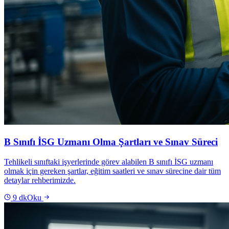
B Sınıfı İSG Uzmanı Olma Şartları ve Sınav Süreci
Tehlikeli sınıftaki işyerlerinde görev alabilen B sınıfı İSG uzmanı
olmak için gereken şartlar, eğitim saatleri ve sınav sürecine dair tüm
detaylar rehberimizde.
9
dk
Oku