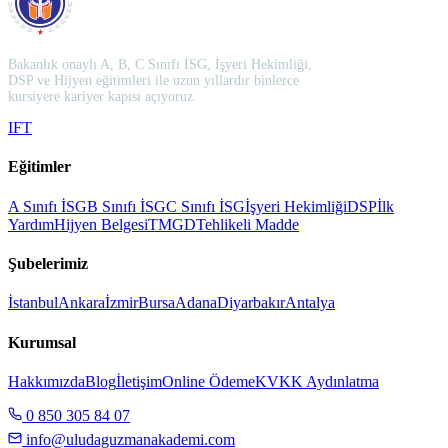
Bakanlık onaylı A, B, C Sınıfı İSG, İşyeri Hekimliği,
DSP ve Hijyen eğitimleri ile uzun yıllardır binlerce
kursiyere kariyer kapısı açıyoruz.
I
F
T
Eğitimler
A Sınıfı İSG
B Sınıfı İSG
C Sınıfı İSG
İşyeri Hekimliği
DSP
İlk
Yardım
Hijyen Belgesi
TMGD
Tehlikeli Madde
Şubelerimiz
İstanbul
Ankara
İzmir
Bursa
Adana
Diyarbakır
Antalya
Kurumsal
Hakkımızda
Blog
İletişim
Online Ödeme
KVKK Aydınlatma
0 850 305 84 07
info@uludaguzmanakademi.com