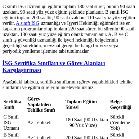
C sınıfı İSG uzmanlığı eğitimi toplam 180 saat sürer; bunun 90 saati
uzaktan, 90 saati yüz yüze eğitim şeklinde planlanır. B sınıfı İSG
eğitimi toplam 200 saattir; 90 saat uzaktan, 110 saat yüz yüze eğitim
verilir.
A sınıfı İSG
uzmanlığı ve İşyeri Hekimliği eğitimleri ise en
kapsamlı programlar olup toplam 220 saat sürer; bu sürenin 90 saati
uzaktan, 130 saati yüz yüze eğitim olarak tamamlanır. A, B ve C
sınıfı iş güvenliği uzmanlığı ile işyeri hekimliği belgelerinin
geçerliliği süreklidir; mevzuat gereği herhangi bir vize veya
periyodik yenileme işlemine tabi tutulmazlar.
İSG Sertifika Sınıfları ve Görev Alanları
Karşılaştırması
Aşağıdaki tabloda, sertifika sınıflarının görev yapabildikleri tehlike
sınıflarını ve eğitim sürelerini inceleyebilirsiniz.
Görev
Sertifika
Toplam Eğitim
Belge
Yapılabilen
Sınıfı
Süresi
Geçerliliği
Tehlike Sınıfı
C Sınıfı
Sürekli
180 Saat (90 Uzaktan
İSG
Az Tehlikeli
(Yenileme
+ 90 Yüz Yüze)
Uzmanı
Yok)
B Sınıfı
Sürekli
Az Tehlikeli,
200 Saat (90 Uzaktan