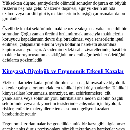
Yüksekten düşme, şantiyelerde ölümcül sonuçlar doğuran en büyük
risklerin başında gelir. Malzeme düşmesi, ağır yüklerin altında
ezilme veya forklift gibi iş makinelerinin karıştığı çarpışmalar da bu
gruptadır.
Özellikle imalat sektöründe makine uzuv sıkışması vakaları ciddi bir
sorundur. Çoğu zaman üretimi hızlandırmak amacıyla makinelerin
koruyucu kapaklarının devre dışı bırakılması veya sensörlerin iptal
edilmesi, çalışanların ellerini veya kollarını hareketli aksamlara
kaptırmasına yol açar. Akademimizdeki saha ziyaretlerinde, basit bir
makine koruyucusunun eksikliğinin ne denli ağır bedeller ödettiğini
defalarca gözlemledik.
Kimyasal, Biyolojik ve Ergonomik Etkenli Kazalar
Fiziksel darbeler kadar görünür olmasalar da, kimyasal ve biyolojik
etkenler çalışma ortamındaki en tehlikeli gizli düşmanlardır. Tehlikeli
kimyasallara korunmasız maruziyet, ani zehirlenmelere, cilt
yanıklarına veya solunum yolu tahribatlarına neden olabilir. Sağlık
sektöründe veya atık yönetim tesislerinde çalışanlar için biyolojik
riskler, enfekte materyallerle temas sonucu gelişen kazaları
beraberinde getirir.
Ergonomik zorlanmalar ise genellikle anlık bir kaza gibi algılanmaz;
ancak yanlış duruş pozisyonları, sürekli tekrarlayan hareketler veya