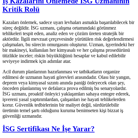
İş Kazalarını Önlemede İSG Uzmanının
Kritik Rolü
Kazaları önlemek, sadece uyarı levhaları asmakla başarılabilecek bir
süreç değildir. İSG uzmanı, çalışma ortamındaki görünmez
tehlikeleri tespit eden, analiz eden ve çözüm üreten stratejik bir
aktördür. İlgili mevzuat çerçevesinde yürütülen risk değerlendirmesi
çalışmaları, bu sürecin omurgasını oluşturur. Uzman, işyerindeki her
bir makineyi, kullanılan her kimyasalı ve her çalışma prosedürünü
titizlikle inceler; riskin büyüklüğünü hesaplar ve kabul edilebilir
seviyeye indirmek için adımlar atar.
Acil durum planlarının hazırlanması ve tatbikatların organize
edilmesi de uzmanın hayati görevleri arasındadır. Olası bir yangın,
deprem veya kimyasal sızıntı anında paniği önleyecek olan şey,
önceden planlanmış ve defalarca prova edilmiş bu senaryolardır.
İSG uzmanı, proaktif önleyici yaklaşımları sahaya entegre ederek,
işvereni yasal yaptırımlardan, çalışanları ise hayati tehlikelerden
korur. Güvenlik tedbirlerinin bir maliyet değil, sürdürülebilir
üretimin temel şartı olduğunu kuruma benimseten kişi bizzat iş
güvenliği uzmanıdır.
İSG Sertifikası Ne İşe Yarar?