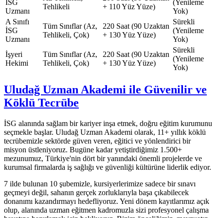
İSG
(Yenileme
Tehlikeli
+ 110 Yüz Yüze)
Uzmanı
Yok)
A Sınıfı
Sürekli
Tüm Sınıflar (Az,
220 Saat (90 Uzaktan
İSG
(Yenileme
Tehlikeli, Çok)
+ 130 Yüz Yüze)
Uzmanı
Yok)
Sürekli
İşyeri
Tüm Sınıflar (Az,
220 Saat (90 Uzaktan
(Yenileme
Hekimi
Tehlikeli, Çok)
+ 130 Yüz Yüze)
Yok)
Uludağ Uzman Akademi ile Güvenilir ve
Köklü Tecrübe
İSG alanında sağlam bir kariyer inşa etmek, doğru eğitim kurumunu
seçmekle başlar. Uludağ Uzman Akademi olarak, 11+ yıllık köklü
tecrübemizle sektörde güven veren, eğitici ve yönlendirici bir
misyon üstleniyoruz. Bugüne kadar yetiştirdiğimiz 1.500+
mezunumuz, Türkiye'nin dört bir yanındaki önemli projelerde ve
kurumsal firmalarda iş sağlığı ve güvenliği kültürüne liderlik ediyor.
7 ilde bulunan 10 şubemizle, kursiyerlerimize sadece bir sınavı
geçmeyi değil, sahanın gerçek zorluklarıyla başa çıkabilecek
donanımı kazandırmayı hedefliyoruz. Yeni dönem kayıtlarımız açık
olup, alanında uzman eğitmen kadromuzla sizi profesyonel çalışma