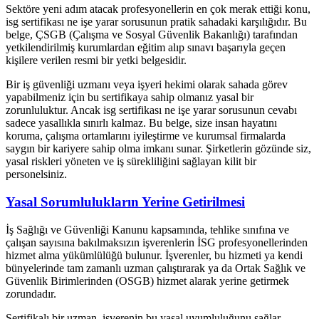
Sektöre yeni adım atacak profesyonellerin en çok merak ettiği konu,
isg sertifikası ne işe yarar sorusunun pratik sahadaki karşılığıdır. Bu
belge, ÇSGB (Çalışma ve Sosyal Güvenlik Bakanlığı) tarafından
yetkilendirilmiş kurumlardan eğitim alıp sınavı başarıyla geçen
kişilere verilen resmi bir yetki belgesidir.
Bir iş güvenliği uzmanı veya işyeri hekimi olarak sahada görev
yapabilmeniz için bu sertifikaya sahip olmanız yasal bir
zorunluluktur. Ancak isg sertifikası ne işe yarar sorusunun cevabı
sadece yasallıkla sınırlı kalmaz. Bu belge, size insan hayatını
koruma, çalışma ortamlarını iyileştirme ve kurumsal firmalarda
saygın bir kariyere sahip olma imkanı sunar. Şirketlerin gözünde siz,
yasal riskleri yöneten ve iş sürekliliğini sağlayan kilit bir
personelsiniz.
Yasal Sorumlulukların Yerine Getirilmesi
İş Sağlığı ve Güvenliği Kanunu kapsamında, tehlike sınıfına ve
çalışan sayısına bakılmaksızın işverenlerin İSG profesyonellerinden
hizmet alma yükümlülüğü bulunur. İşverenler, bu hizmeti ya kendi
bünyelerinde tam zamanlı uzman çalıştırarak ya da Ortak Sağlık ve
Güvenlik Birimlerinden (OSGB) hizmet alarak yerine getirmek
zorundadır.
Sertifikalı bir uzman, işverenin bu yasal uyumluluğunu sağlar.