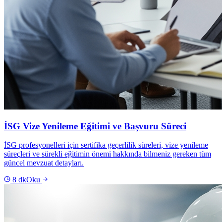
İSG Vize Yenileme Eğitimi ve Başvuru Süreci
İSG profesyonelleri için sertifika geçerlilik süreleri, vize yenileme
süreçleri ve sürekli eğitimin önemi hakkında bilmeniz gereken tüm
güncel mevzuat detayları.
8
dk
Oku