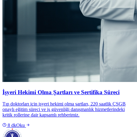
İşyeri Hekimi Olma Şartları ve Sertifika Süreci
Tıp doktorları için işyeri hekimi olma şartları, 220 saatlik ÇSGB
onaylı eğitim süreci ve iş güvenliği danışmanlık hizmetlerindeki
kritik rollerine dair kapsamlı rehberimiz.
8
dk
Oku