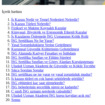
İçerik haritası
İş Kazası Nedir ve Temel Nedenleri Nelerdir?
İş Kazası Türleri Nelerdir?
Fiziksel ve Makine Kaynaklı Kazalar
Kimyasal, Biyolojik ve Ergonomik Etkenli Kazalar
İş Kazalarını Önlemede İSG Uzmanının Kritik Rolü
İSG Sertifikası Ne İşe Yarar?
Yasal Sorumlulukların Yerine Getirilmesi
Kurumsal Güvenlik Kültürünün Geliştirilmesi
İSG Alanında Kariyer Fırsatları ve İstihdam
İSG Sertifika Sınıfları ve Eğitim Süreleri
İSG Sertifika Sınıfları ve Görev Alanları Karşılaştırması
Uludağ Uzman Akademi ile Güvenilir ve Köklü Tecrübe
Sıkça Sorulan Sorular
İSG sertifikası ne işe yarar ve yasal zorunluluk mudur?
İş kazası türleri en çok hangi sektörlerde görülür?
İSG eğitimleri kaç saat sürmektedir?
İSG belgelerinin geçerlilik süresi ne kadardır?
C sınıfı İSG uzmanı nerelerde çalışabilir?
Uludağ Uzman Akademi İSG kursu kayıtları açık mı?
Sonuç