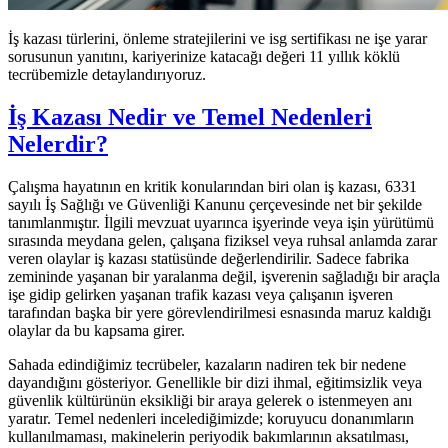
İş kazası türlerini, önleme stratejilerini ve isg sertifikası ne işe yarar
sorusunun yanıtını, kariyerinize katacağı değeri 11 yıllık köklü
tecrübemizle detaylandırıyoruz.
İş Kazası Nedir ve Temel Nedenleri
Nelerdir?
Çalışma hayatının en kritik konularından biri olan iş kazası, 6331
sayılı İş Sağlığı ve Güvenliği Kanunu çerçevesinde net bir şekilde
tanımlanmıştır. İlgili mevzuat uyarınca işyerinde veya işin yürütümü
sırasında meydana gelen, çalışana fiziksel veya ruhsal anlamda zarar
veren olaylar iş kazası statüsünde değerlendirilir. Sadece fabrika
zemininde yaşanan bir yaralanma değil, işverenin sağladığı bir araçla
işe gidip gelirken yaşanan trafik kazası veya çalışanın işveren
tarafından başka bir yere görevlendirilmesi esnasında maruz kaldığı
olaylar da bu kapsama girer.
Sahada edindiğimiz tecrübeler, kazaların nadiren tek bir nedene
dayandığını gösteriyor. Genellikle bir dizi ihmal, eğitimsizlik veya
güvenlik kültürünün eksikliği bir araya gelerek o istenmeyen anı
yaratır. Temel nedenleri incelediğimizde; koruyucu donanımların
kullanılmaması, makinelerin periyodik bakımlarının aksatılması,