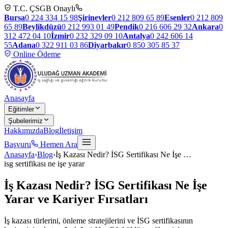
T.C. ÇSGB Onaylı
Bursa
0 224 334 15 98
Şirinevler
0 212 809 65 89
Esenler
0 212 809
65 89
Beylikdüzü
0 212 993 01 49
Pendik
0 216 606 29 32
Ankara
0
312 472 04 10
İzmir
0 232 329 09 10
Antalya
0 242 606 14
55
Adana
0 322 911 03 86
Diyarbakır
0 850 305 85 37
Online Ödeme
Anasayfa
Eğitimler
Şubelerimiz
Hakkımızda
Blog
İletişim
Başvuru
Hemen Ara
Anasayfa
›
Blog
›
İş Kazası Nedir? İSG Sertifikası Ne İşe
…
isg sertifikası ne işe yarar
İş Kazası Nedir? İSG Sertifikası Ne İşe
Yarar ve Kariyer Fırsatları
İş kazası türlerini, önleme stratejilerini ve İSG sertifikasının