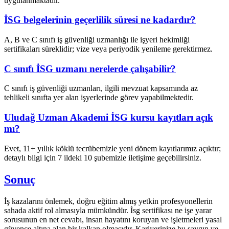
uygulanmaktadır.
İSG belgelerinin geçerlilik süresi ne kadardır?
A, B ve C sınıfı iş güvenliği uzmanlığı ile işyeri hekimliği
sertifikaları süreklidir; vize veya periyodik yenileme gerektirmez.
C sınıfı İSG uzmanı nerelerde çalışabilir?
C sınıfı iş güvenliği uzmanları, ilgili mevzuat kapsamında az
tehlikeli sınıfta yer alan işyerlerinde görev yapabilmektedir.
Uludağ Uzman Akademi İSG kursu kayıtları açık
mı?
Evet, 11+ yıllık köklü tecrübemizle yeni dönem kayıtlarımız açıktır;
detaylı bilgi için 7 ildeki 10 şubemizle iletişime geçebilirsiniz.
Sonuç
İş kazalarını önlemek, doğru eğitim almış yetkin profesyonellerin
sahada aktif rol almasıyla mümkündür. İsg sertifikası ne işe yarar
sorusunun en net cevabı, insan hayatını koruyan ve işletmeleri yasal
güvence altına alan bir kalkan olmasıdır. Kariyerinize bu saygın ve