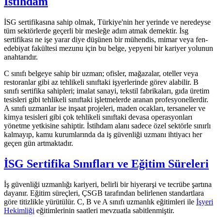
İstihdam
İSG sertifikasına sahip olmak, Türkiye'nin her yerinde ve neredeyse
tüm sektörlerde geçerli bir mesleğe adım atmak demektir. İsg
sertifikası ne işe yarar diye düşünen bir mühendis, mimar veya fen-
edebiyat fakültesi mezunu için bu belge, yepyeni bir kariyer yolunun
anahtarıdır.
C sınıfı belgeye sahip bir uzman; ofisler, mağazalar, oteller veya
restoranlar gibi az tehlikeli sınıftaki işyerlerinde görev alabilir. B
sınıfı sertifika sahipleri; imalat sanayi, tekstil fabrikaları, gıda üretim
tesisleri gibi tehlikeli sınıftaki işletmelerde aranan profesyonellerdir.
A sınıfı uzmanlar ise inşaat projeleri, maden ocakları, tersaneler ve
kimya tesisleri gibi çok tehlikeli sınıftaki devasa operasyonları
yönetme yetkisine sahiptir. İstihdam alanı sadece özel sektörle sınırlı
kalmayıp, kamu kurumlarında da iş güvenliği uzmanı ihtiyacı her
geçen gün artmaktadır.
İSG Sertifika Sınıfları ve Eğitim Süreleri
İş güvenliği uzmanlığı kariyeri, belirli bir hiyerarşi ve tecrübe şartına
dayanır. Eğitim süreçleri, ÇSGB tarafından belirlenen standartlara
göre titizlikle yürütülür. C, B ve A sınıfı uzmanlık eğitimleri ile
İşyeri
Hekimliği
eğitimlerinin saatleri mevzuatla sabitlenmiştir.