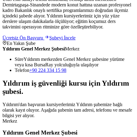
Demirtaşpaşa-Sinandede modern konut hattına uzanan profesyonel
kadro Bakanlık onaylı sertifika programlarımızı doğrudan ilçemiz
içindeki şubede alıyor. Yıldırım kursiyerlerimiz için yüz yüze
derslere ulaşım dakikalarla ölçülüyor; eğitim koçumuz ders
takvimini operasyon ritminize göre özelleştirebiliyor.
Ücretsiz Ön Başvuru
Şubeyi İncele
En Yakın Şube
Yıldırım Genel Merkez Şubesi
Merkez
Süre
Yıldırım merkezden Genel Merkez şubesine yürüme
veya kısa BursaRay yolculuğuyla ulaşılıyor
Telefon
+90 224 334 15 98
Yıldırım
iş güvenliği kursu için
Yıldırım
şubesi
.
Yıldırım'dan başvuran kursiyerlerimiz Yıldırım şubemize bağlı
olarak kayıt oluyor. Aşağıda şubenin tam adresi, telefonu ve mesafe
bilgisi yer alıyor.
Merkez
Yıldırım Genel Merkez Şubesi