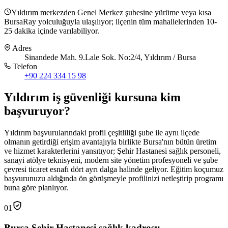
Yıldırım merkezden Genel Merkez şubesine yürüme veya kısa
BursaRay yolculuğuyla ulaşılıyor; ilçenin tüm mahallelerinden 10-
25 dakika içinde varılabiliyor.
Adres
Sinandede Mah. 9.Lale Sok. No:2/4, Yıldırım / Bursa
Telefon
+90 224 334 15 98
Yıldırım
iş güvenliği kursuna
kim
başvuruyor
?
Yıldırım başvurularındaki profil çeşitliliği şube ile aynı ilçede
olmanın getirdiği erişim avantajıyla birlikte Bursa'nın bütün üretim
ve hizmet karakterlerini yansıtıyor; Şehir Hastanesi sağlık personeli,
sanayi atölye teknisyeni, modern site yönetim profesyoneli ve şube
çevresi ticaret esnafı dört ayrı dalga halinde geliyor. Eğitim koçumuz
başvurunuzu aldığında ön görüşmeyle profilinizi netleştirip programı
buna göre planlıyor.
01
Bursa Şehir Hastanesi sağlık kadrosu