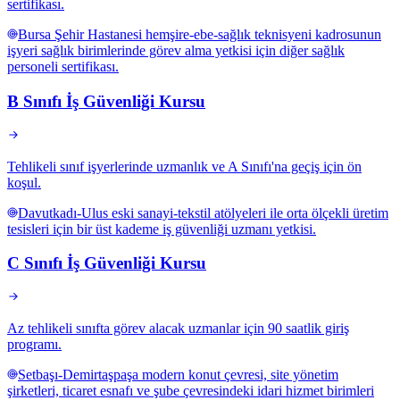
sertifikası.
Bursa Şehir Hastanesi hemşire-ebe-sağlık teknisyeni kadrosunun
işyeri sağlık birimlerinde görev alma yetkisi için diğer sağlık
personeli sertifikası.
B Sınıfı İş Güvenliği Kursu
Tehlikeli sınıf işyerlerinde uzmanlık ve A Sınıfı'na geçiş için ön
koşul.
Davutkadı-Ulus eski sanayi-tekstil atölyeleri ile orta ölçekli üretim
tesisleri için bir üst kademe iş güvenliği uzmanı yetkisi.
C Sınıfı İş Güvenliği Kursu
Az tehlikeli sınıfta görev alacak uzmanlar için 90 saatlik giriş
programı.
Setbaşı-Demirtaşpaşa modern konut çevresi, site yönetim
şirketleri, ticaret esnafı ve şube çevresindeki idari hizmet birimleri