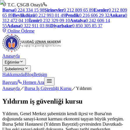
T.C. ÇSGB Onaylı
Bursa
0 224 334 15 98
Şirinevler
0 212 809 65 89
Esenler
0 212 809
65 89
Beylikdüzü
0 212 993 01 49
Pendik
0 216 606 29 32
Ankara
0
312 472 04 10
İzmir
0 232 329 09 10
Antalya
0 242 606 14
55
Adana
0 322 911 03 86
Diyarbakır
0 850 305 85 37
Online Ödeme
Anasayfa
Eğitimler
Şubelerimiz
Hakkımızda
Blog
İletişim
Başvuru
Hemen Ara
Anasayfa
／
Bursa İş Güvenliği Kursu
／
Yıldırım
Yıldırım
iş güvenliği kursu
Yıldırım, Genel Merkez şubemizin kendi ilçesi ve Bursa'nın
doğusunda sanayi-konut karması ekonomi taşıyan büyük yerleşim.
Bursa Şehir Hastanesi (Yıldırım Bayezid) çevresinden Davutkadı-
Ulus eski sanayi-tekstil dokusuna, Setbaşı tarihi merkezden