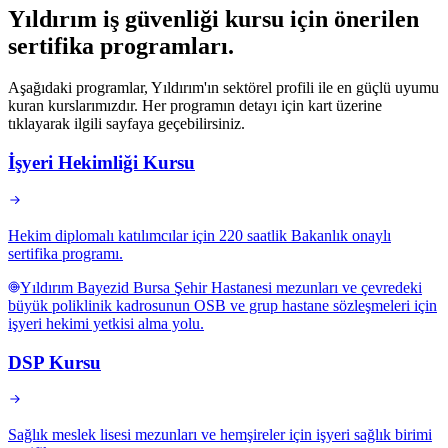
Yıldırım
iş güvenliği kursu için
önerilen
sertifika programları
.
Aşağıdaki programlar, Yıldırım'ın sektörel profili ile en güçlü uyumu
kuran kurslarımızdır. Her programın detayı için kart üzerine
tıklayarak ilgili sayfaya geçebilirsiniz.
İşyeri Hekimliği Kursu
Hekim diplomalı katılımcılar için 220 saatlik Bakanlık onaylı
sertifika programı.
Yıldırım Bayezid Bursa Şehir Hastanesi mezunları ve çevredeki
büyük poliklinik kadrosunun OSB ve grup hastane sözleşmeleri için
işyeri hekimi yetkisi alma yolu.
DSP Kursu
Sağlık meslek lisesi mezunları ve hemşireler için işyeri sağlık birimi