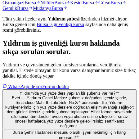
Osmangazi
Bursa
Nilüfer
Bursa
Kestel
Bursa
Gürsu
Bursa
Gemlik
Bursa
Mudanya
Bursa
Tüm yakın ilçeler aynı
Yıldırım
şubesi
üzerinden hizmet alıyor.
Bursa
geneli için
Bursa
iş güvenliği kursu
sayfasında daha geniş
resmi görebilirsiniz.
Yıldırım
iş güvenliği kursu hakkında
sıkça sorulan sorular
.
Yıldırım ve çevresinden gelen kursiyer sorularına verdiğimiz
yanıtlar. Listede olmayan bir konu varsa danışmanlarımız size birkaç
dakika içinde dönüş yapar.
WhatsApp ile sor
Formu doldur
Yıldırım'da yüz yüze ders yapılan bir şubeniz var mı?
Evet — Yıldırım Genel Merkez şubemiz doğrudan ilçeniz içinde,
Sinandede Mah. 9. Lale Sok. No:2/4 adresinde. Bu, Yıldırım
kursiyerlerimiz için yüz yüze derslere doğrudan erişim avantajı sağlıyor;
ders günleri ilçeniz içindeki şubede toplanıyor. Hibrit format sayesinde
dilerseniz tüm dersleri evden veya ofisten online izleyebilir, sınav
öncesi haftalarda yüz yüze derslere gelebilirsiniz; sertifikanız
değişmez.
Bursa Şehir Hastanesi mezunu olarak işyeri hekimliği için hangi
program?