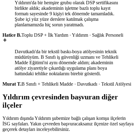
Yıldırım'da bir hemşire grubu olarak DSP sertifikasını
birlikte aldık; akademinin işletme bazlı toplu kayıt
formatı sayesinde 9 kişiyi tek dönemde tamamladık.
Şube içi yüz yüze derslere katılmak çalışma
planlamamızda hiç sorun yaratmadı.
Hatice B.
Toplu DSP + İlk Yardım · Yıldırım · Sağlık Personeli
Davutkadı'da bir tekstil baskı-boya atölyesinin teknik
müdürüyüm. B Sınıfı iş güvenliği uzmanı ve Tehlikeli
Madde Eğitimi'ni aynı dönemde aldım; akademinin
atölye ziyaretiyle çıkardığı uygulama planı boya
hattındaki tehlike noktalarını birebir gösterdi.
Murat T.
B Sınıfı + Tehlikeli Madde · Davutkadı · Tekstil Atölyesi
Yıldırım çevresinden başvuran diğer
ilçeler
Yıldırım dışında Yıldırım şubemize bağlı çalışan komşu ilçelerin
İSG sayfaları. Yakın çevreden başvuracaksanız ilçenize özel sayfaya
geçerek detayları inceleyebilirsiniz.