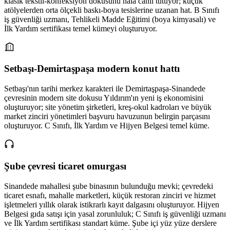
klasik tekstil-konfeksiyon dokusunu hala canlı tutuyor; küçük
atölyelerden orta ölçekli baskı-boya tesislerine uzanan hat. B Sınıfı
iş güvenliği uzmanı, Tehlikeli Madde Eğitimi (boya kimyasalı) ve
İlk Yardım sertifikası temel kümeyi oluşturuyor.
Setbaşı-Demirtaşpaşa modern konut hattı
Setbaşı'nın tarihi merkez karakteri ile Demirtaşpaşa-Sinandede
çevresinin modern site dokusu Yıldırım'ın yeni iş ekonomisini
oluşturuyor; site yönetim şirketleri, kreş-okul kadroları ve büyük
market zinciri yönetimleri başvuru havuzunun belirgin parçasını
oluşturuyor. C Sınıfı, İlk Yardım ve Hijyen Belgesi temel küme.
Şube çevresi ticaret omurgası
Sinandede mahallesi şube binasının bulunduğu mevki; çevredeki
ticaret esnafı, mahalle marketleri, küçük restoran zinciri ve hizmet
işletmeleri yıllık olarak istikrarlı kayıt dalgasını oluşturuyor. Hijyen
Belgesi gıda satışı için yasal zorunluluk; C Sınıfı iş güvenliği uzmanı
ve İlk Yardım sertifikası standart küme. Şube içi yüz yüze derslere