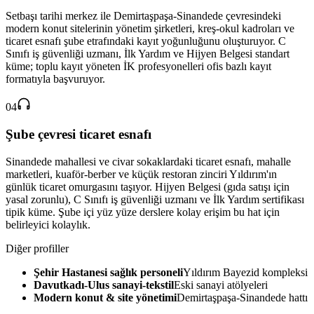
Setbaşı tarihi merkez ile Demirtaşpaşa-Sinandede çevresindeki
modern konut sitelerinin yönetim şirketleri, kreş-okul kadroları ve
ticaret esnafı şube etrafındaki kayıt yoğunluğunu oluşturuyor. C
Sınıfı iş güvenliği uzmanı, İlk Yardım ve Hijyen Belgesi standart
küme; toplu kayıt yöneten İK profesyonelleri ofis bazlı kayıt
formatıyla başvuruyor.
04
Şube çevresi ticaret esnafı
Sinandede mahallesi ve civar sokaklardaki ticaret esnafı, mahalle
marketleri, kuaför-berber ve küçük restoran zinciri Yıldırım'ın
günlük ticaret omurgasını taşıyor. Hijyen Belgesi (gıda satışı için
yasal zorunlu), C Sınıfı iş güvenliği uzmanı ve İlk Yardım sertifikası
tipik küme. Şube içi yüz yüze derslere kolay erişim bu hat için
belirleyici kolaylık.
Diğer profiller
Şehir Hastanesi sağlık personeli
Yıldırım Bayezid kompleksi
Davutkadı-Ulus sanayi-tekstil
Eski sanayi atölyeleri
Modern konut & site yönetimi
Demirtaşpaşa-Sinandede hattı