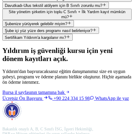
Davutkadı-Ulus tekstil atölyem için B Sınıfı zorunlu mu?
Site yönetim şirketim için toplu C Sınıfı + İlk Yardım kayıt mümkün
mü?
Şubenize yürüyerek gelebilir miyim?
Şube içi yüz yüze ders programı nasıl belirleniyor?
Sertifikam Yıldırım'a kargolanır mı?
Yıldırım
iş güvenliği kursu için
yeni
dönem kayıtları açık
.
Yıldırım'dan başvuracaksanız eğitim danışmanımız size en uygun
şubeyi, programı ve ödeme planını birlikte oluşturur. Hiçbir aşamada
ön ödeme istenmez.
Bursa
il sayfasının tamamına bak
Ücretsiz Ön Başvuru
+90 224 334 15 98
WhatsApp ile yaz
Bakanlık onaylı A, B, C Sınıfı İSG, İşyeri Hekimliği,
DSP ve Hijyen eğitimleri ile uzun yıllardır binlerce