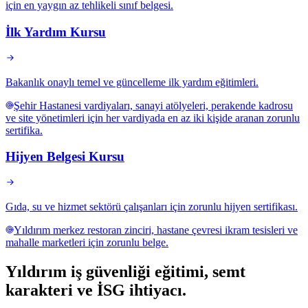
için en yaygın az tehlikeli sınıf belgesi.
İlk Yardım Kursu
Bakanlık onaylı temel ve güncelleme ilk yardım eğitimleri.
Şehir Hastanesi vardiyaları, sanayi atölyeleri, perakende kadrosu
ve site yönetimleri için her vardiyada en az iki kişide aranan zorunlu
sertifika.
Hijyen Belgesi Kursu
Gıda, su ve hizmet sektörü çalışanları için zorunlu hijyen sertifikası.
Yıldırım merkez restoran zinciri, hastane çevresi ikram tesisleri ve
mahalle marketleri için zorunlu belge.
Yıldırım
iş güvenliği eğitimi,
semt
karakteri ve İSG ihtiyacı
.