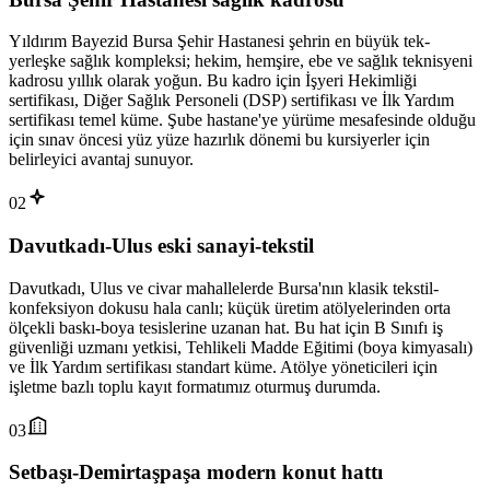
Yıldırım Bayezid Bursa Şehir Hastanesi şehrin en büyük tek-
yerleşke sağlık kompleksi; hekim, hemşire, ebe ve sağlık teknisyeni
kadrosu yıllık olarak yoğun. Bu kadro için İşyeri Hekimliği
sertifikası, Diğer Sağlık Personeli (DSP) sertifikası ve İlk Yardım
sertifikası temel küme. Şube hastane'ye yürüme mesafesinde olduğu
için sınav öncesi yüz yüze hazırlık dönemi bu kursiyerler için
belirleyici avantaj sunuyor.
02
Davutkadı-Ulus eski sanayi-tekstil
Davutkadı, Ulus ve civar mahallelerde Bursa'nın klasik tekstil-
konfeksiyon dokusu hala canlı; küçük üretim atölyelerinden orta
ölçekli baskı-boya tesislerine uzanan hat. Bu hat için B Sınıfı iş
güvenliği uzmanı yetkisi, Tehlikeli Madde Eğitimi (boya kimyasalı)
ve İlk Yardım sertifikası standart küme. Atölye yöneticileri için
işletme bazlı toplu kayıt formatımız oturmuş durumda.
03
Setbaşı-Demirtaşpaşa modern konut hattı