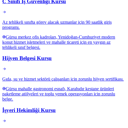
C Sınıfı İş Güvenliği Kursu
Az tehlikeli sınıfta görev alacak uzmanlar için 90 saatlik giriş
programı.
Gürsu merkez ofis kadroları, Yenidoğan-Cumhuriyet modern
konut hizmet işletmeleri ve mahalle ticareti için en yaygın az
tehlikeli sınıf belgesi.
Hijyen Belgesi Kursu
Gıda, su ve hizmet sektörü çalışanları için zorunlu hijyen sertifikası.
Gürsu mahalle gastronomi esnafı, Karahıdır kestane ürünleri
paketleme atölyeleri ve toplu yemek operasyonları için zorunlu
belge.
İşyeri Hekimliği Kursu