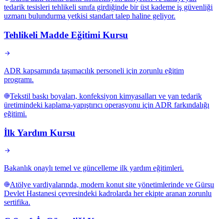
tedarik tesisleri tehlikeli sınıfa girdiğinde bir üst kademe iş güvenliği
uzmanı bulundurma yetkisi standart talep haline geliyor.
Tehlikeli Madde Eğitimi Kursu
ADR kapsamında taşımacılık personeli için zorunlu eğitim
programı.
Tekstil baskı boyaları, konfeksiyon kimyasalları ve yan tedarik
üretimindeki kaplama-yapıştırıcı operasyonu için ADR farkındalığı
eğitimi.
İlk Yardım Kursu
Bakanlık onaylı temel ve güncelleme ilk yardım eğitimleri.
Atölye vardiyalarında, modern konut site yönetimlerinde ve Gürsu
Devlet Hastanesi çevresindeki kadrolarda her ekipte aranan zorunlu
sertifika.