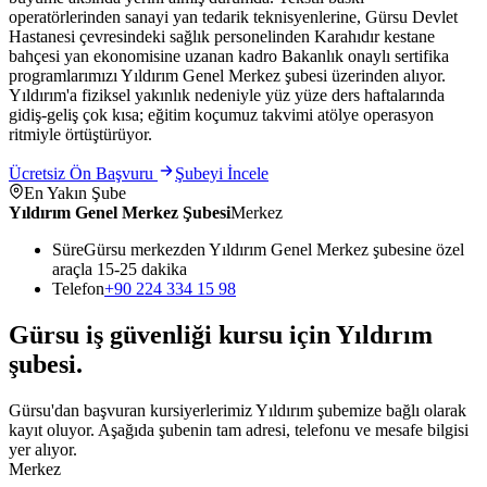
operatörlerinden sanayi yan tedarik teknisyenlerine, Gürsu Devlet
Hastanesi çevresindeki sağlık personelinden Karahıdır kestane
bahçesi yan ekonomisine uzanan kadro Bakanlık onaylı sertifika
programlarımızı Yıldırım Genel Merkez şubesi üzerinden alıyor.
Yıldırım'a fiziksel yakınlık nedeniyle yüz yüze ders haftalarında
gidiş-geliş çok kısa; eğitim koçumuz takvimi atölye operasyon
ritmiyle örtüştürüyor.
Ücretsiz Ön Başvuru
Şubeyi İncele
En Yakın Şube
Yıldırım Genel Merkez Şubesi
Merkez
Süre
Gürsu merkezden Yıldırım Genel Merkez şubesine özel
araçla 15-25 dakika
Telefon
+90 224 334 15 98
Gürsu
iş güvenliği kursu için
Yıldırım
şubesi
.
Gürsu'dan başvuran kursiyerlerimiz Yıldırım şubemize bağlı olarak
kayıt oluyor. Aşağıda şubenin tam adresi, telefonu ve mesafe bilgisi
yer alıyor.
Merkez