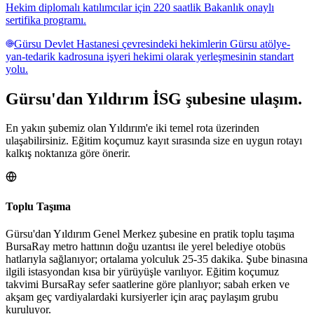
Hekim diplomalı katılımcılar için 220 saatlik Bakanlık onaylı
sertifika programı.
Gürsu Devlet Hastanesi çevresindeki hekimlerin Gürsu atölye-
yan-tedarik kadrosuna işyeri hekimi olarak yerleşmesinin standart
yolu.
Gürsu
'dan
Yıldırım
İSG şubesine
ulaşım.
En yakın şubemiz olan Yıldırım'e iki temel rota üzerinden
ulaşabilirsiniz. Eğitim koçumuz kayıt sırasında size en uygun rotayı
kalkış noktanıza göre önerir.
Toplu Taşıma
Gürsu'dan Yıldırım Genel Merkez şubesine en pratik toplu taşıma
BursaRay metro hattının doğu uzantısı ile yerel belediye otobüs
hatlarıyla sağlanıyor; ortalama yolculuk 25-35 dakika. Şube binasına
ilgili istasyondan kısa bir yürüyüşle varılıyor. Eğitim koçumuz
takvimi BursaRay sefer saatlerine göre planlıyor; sabah erken ve
akşam geç vardiyalardaki kursiyerler için araç paylaşım grubu
kuruluyor.