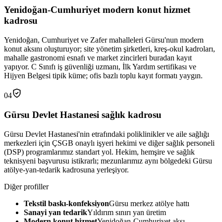
Yenidoğan-Cumhuriyet modern konut hizmet
kadrosu
Yenidoğan, Cumhuriyet ve Zafer mahalleleri Gürsu'nun modern
konut aksını oluşturuyor; site yönetim şirketleri, kreş-okul kadroları,
mahalle gastronomi esnafı ve market zincirleri buradan kayıt
yapıyor. C Sınıfı iş güvenliği uzmanı, İlk Yardım sertifikası ve
Hijyen Belgesi tipik küme; ofis bazlı toplu kayıt formatı yaygın.
04
Gürsu Devlet Hastanesi sağlık kadrosu
Gürsu Devlet Hastanesi'nin etrafındaki poliklinikler ve aile sağlığı
merkezleri için ÇSGB onaylı işyeri hekimi ve diğer sağlık personeli
(DSP) programlarımız standart yol. Hekim, hemşire ve sağlık
teknisyeni başvurusu istikrarlı; mezunlarımız aynı bölgedeki Gürsu
atölye-yan-tedarik kadrosuna yerleşiyor.
Diğer profiller
Tekstil baskı-konfeksiyon
Gürsu merkez atölye hattı
Sanayi yan tedarik
Yıldırım sınırı yan üretim
Modern konut hizmet
Yenidoğan-Cumhuriyet aksı