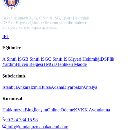
Bakanlık onaylı A, B, C Sınıfı İSG, İşyeri Hekimliği,
DSP ve Hijyen eğitimleri ile uzun yıllardır binlerce
kursiyere kariyer kapısı açıyoruz.
I
F
T
Eğitimler
A Sınıfı İSG
B Sınıfı İSG
C Sınıfı İSG
İşyeri Hekimliği
DSP
İlk
Yardım
Hijyen Belgesi
TMGD
Tehlikeli Madde
Şubelerimiz
İstanbul
Ankara
İzmir
Bursa
Adana
Diyarbakır
Antalya
Kurumsal
Hakkımızda
Blog
İletişim
Online Ödeme
KVKK Aydınlatma
0 224 334 15 98
info@uludaguzmanakademi.com