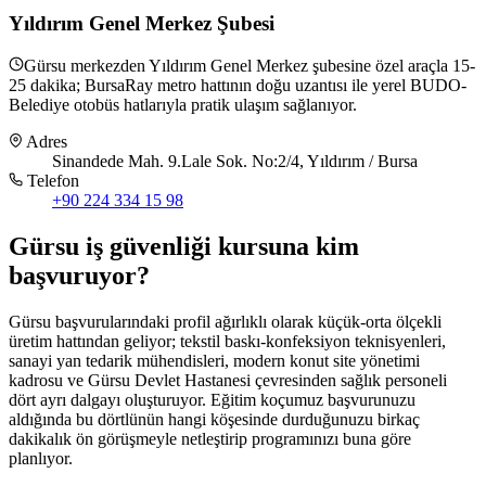
Yıldırım Genel Merkez Şubesi
Gürsu merkezden Yıldırım Genel Merkez şubesine özel araçla 15-
25 dakika; BursaRay metro hattının doğu uzantısı ile yerel BUDO-
Belediye otobüs hatlarıyla pratik ulaşım sağlanıyor.
Adres
Sinandede Mah. 9.Lale Sok. No:2/4, Yıldırım / Bursa
Telefon
+90 224 334 15 98
Gürsu
iş güvenliği kursuna
kim
başvuruyor
?
Gürsu başvurularındaki profil ağırlıklı olarak küçük-orta ölçekli
üretim hattından geliyor; tekstil baskı-konfeksiyon teknisyenleri,
sanayi yan tedarik mühendisleri, modern konut site yönetimi
kadrosu ve Gürsu Devlet Hastanesi çevresinden sağlık personeli
dört ayrı dalgayı oluşturuyor. Eğitim koçumuz başvurunuzu
aldığında bu dörtlünün hangi köşesinde durduğunuzu birkaç
dakikalık ön görüşmeyle netleştirip programınızı buna göre
planlıyor.