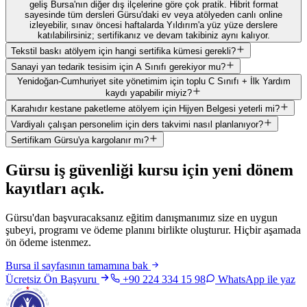
geliş Bursa'nın diğer dış ilçelerine göre çok pratik. Hibrit format
sayesinde tüm dersleri Gürsu'daki ev veya atölyeden canlı online
izleyebilir, sınav öncesi haftalarda Yıldırım'a yüz yüze derslere
katılabilirsiniz; sertifikanız ve devam takibiniz aynı kalıyor.
Tekstil baskı atölyem için hangi sertifika kümesi gerekli?
Sanayi yan tedarik tesisim için A Sınıfı gerekiyor mu?
Yenidoğan-Cumhuriyet site yönetimim için toplu C Sınıfı + İlk Yardım
kaydı yapabilir miyiz?
Karahıdır kestane paketleme atölyem için Hijyen Belgesi yeterli mi?
Vardiyalı çalışan personelim için ders takvimi nasıl planlanıyor?
Sertifikam Gürsu'ya kargolanır mı?
Gürsu
iş güvenliği kursu için
yeni dönem
kayıtları açık
.
Gürsu'dan başvuracaksanız eğitim danışmanımız size en uygun
şubeyi, programı ve ödeme planını birlikte oluşturur. Hiçbir aşamada
ön ödeme istenmez.
Bursa
il sayfasının tamamına bak
Ücretsiz Ön Başvuru
+90 224 334 15 98
WhatsApp ile yaz