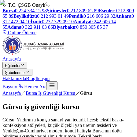
T.C. ÇSGB Onaylı
Bursa
0 224 334 15 98
Şirinevler
0 212 809 65 89
Esenler
0 212 809
65 89
Beylikdüzü
0 212 993 01 49
Pendik
0 216 606 29 32
Ankara
0
312 472 04 10
İzmir
0 232 329 09 10
Antalya
0 242 606 14
55
Adana
0 322 911 03 86
Diyarbakır
0 850 305 85 37
Online Ödeme
Anasayfa
Eğitimler
Şubelerimiz
Hakkımızda
Blog
İletişim
Başvuru
Hemen Ara
Anasayfa
／
Bursa İş Güvenliği Kursu
／
Gürsu
Gürsu
iş güvenliği kursu
Gürsu, Yıldırım'a komşu sanayi yan tedarik ilçesi; tekstil baskı-
konfeksiyon atölyeleri, küçük ölçekli yan üretim tesisleri ve
Yenidoğan-Cumhuriyet modern konut hattıyla Bursa'nın doğu
büyüme aksında yerini almış durumda. Tekstil baskı