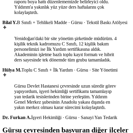
raporu boya hattı düzenlememizde belirleyici oldu.
Yıldırım'a yakınlık yüz yüze ders haftalarını çok
kolaylaştırdı.
Bilal Y.
B Sınıfı + Tehlikeli Madde · Gürsu · Tekstil Baskı Atölyesi
Yenidoğan'daki bir site yönetim şirketinde müdürüm. 4
kişilik teknik kadromuzu C Sınıfı, 12 kişilik bakım
personelimizi ise İlk Yardım sertifikasına aldık.
Akademinin işletme bazlı toplu kayıt formatı ve hibrit
ders sayesinde tek dönemde tüm grubu tamamladık.
Hülya M.
Toplu C Sınıfı + İlk Yardım · Gürsu · Site Yönetimi
Gürsu Devlet Hastanesi çevresinde uzun süredir görev
yapıyordum, işyeri hekimliği sertifikamı tamamlayıp
yan tedarik tesislerinden birine yerleştim. Yıldırım
Genel Merkez şubesinin Anadolu yakası dışında en
yakın merkez olması karar sürecimi kolaylaştırdı.
Dr. Furkan A.
İşyeri Hekimliği · Gürsu · Sanayi Yan Tedarik
Gürsu çevresinden başvuran diğer ilçeler