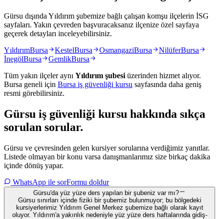
Gürsu dışında Yıldırım şubemize bağlı çalışan komşu ilçelerin İSG
sayfaları. Yakın çevreden başvuracaksanız ilçenize özel sayfaya
geçerek detayları inceleyebilirsiniz.
Yıldırım
Bursa
Kestel
Bursa
Osmangazi
Bursa
Nilüfer
Bursa
İnegöl
Bursa
Gemlik
Bursa
Tüm yakın ilçeler aynı
Yıldırım
şubesi
üzerinden hizmet alıyor.
Bursa
geneli için
Bursa
iş güvenliği kursu
sayfasında daha geniş
resmi görebilirsiniz.
Gürsu
iş güvenliği kursu hakkında
sıkça
sorulan sorular
.
Gürsu ve çevresinden gelen kursiyer sorularına verdiğimiz yanıtlar.
Listede olmayan bir konu varsa danışmanlarımız size birkaç dakika
içinde dönüş yapar.
WhatsApp ile sor
Formu doldur
Gürsu'da yüz yüze ders yapılan bir şubeniz var mı?
Gürsu sınırları içinde fiziki bir şubemiz bulunmuyor; bu bölgedeki
kursiyerlerimiz Yıldırım Genel Merkez şubemize bağlı olarak kayıt
oluyor. Yıldırım'a yakınlık nedeniyle yüz yüze ders haftalarında gidiş-