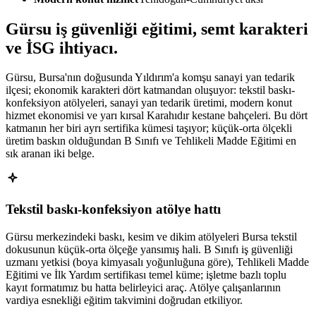
Gürsu
iş güvenliği eğitimi,
semt karakteri
ve İSG ihtiyacı
.
Gürsu, Bursa'nın doğusunda Yıldırım'a komşu sanayi yan tedarik
ilçesi; ekonomik karakteri dört katmandan oluşuyor: tekstil baskı-
konfeksiyon atölyeleri, sanayi yan tedarik üretimi, modern konut
hizmet ekonomisi ve yarı kırsal Karahıdır kestane bahçeleri. Bu dört
katmanın her biri ayrı sertifika kümesi taşıyor; küçük-orta ölçekli
üretim baskın olduğundan B Sınıfı ve Tehlikeli Madde Eğitimi en
sık aranan iki belge.
Tekstil baskı-konfeksiyon atölye hattı
Gürsu merkezindeki baskı, kesim ve dikim atölyeleri Bursa tekstil
dokusunun küçük-orta ölçeğe yansımış hali. B Sınıfı iş güvenliği
uzmanı yetkisi (boya kimyasalı yoğunluğuna göre), Tehlikeli Madde
Eğitimi ve İlk Yardım sertifikası temel küme; işletme bazlı toplu
kayıt formatımız bu hatta belirleyici araç. Atölye çalışanlarının
vardiya esnekliği eğitim takvimini doğrudan etkiliyor.