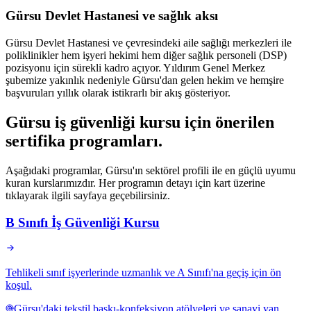
Gürsu Devlet Hastanesi ve sağlık aksı
Gürsu Devlet Hastanesi ve çevresindeki aile sağlığı merkezleri ile
poliklinikler hem işyeri hekimi hem diğer sağlık personeli (DSP)
pozisyonu için sürekli kadro açıyor. Yıldırım Genel Merkez
şubemize yakınlık nedeniyle Gürsu'dan gelen hekim ve hemşire
başvuruları yıllık olarak istikrarlı bir akış gösteriyor.
Gürsu
iş güvenliği kursu için
önerilen
sertifika programları
.
Aşağıdaki programlar, Gürsu'ın sektörel profili ile en güçlü uyumu
kuran kurslarımızdır. Her programın detayı için kart üzerine
tıklayarak ilgili sayfaya geçebilirsiniz.
B Sınıfı İş Güvenliği Kursu
Tehlikeli sınıf işyerlerinde uzmanlık ve A Sınıfı'na geçiş için ön
koşul.
Gürsu'daki tekstil baskı-konfeksiyon atölyeleri ve sanayi yan