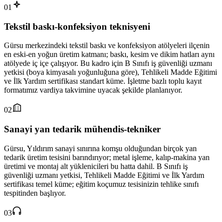
01
Tekstil baskı-konfeksiyon teknisyeni
Gürsu merkezindeki tekstil baskı ve konfeksiyon atölyeleri ilçenin
en eski-en yoğun üretim katmanı; baskı, kesim ve dikim hatları aynı
atölyede iç içe çalışıyor. Bu kadro için B Sınıfı iş güvenliği uzmanı
yetkisi (boya kimyasalı yoğunluğuna göre), Tehlikeli Madde Eğitimi
ve İlk Yardım sertifikası standart küme. İşletme bazlı toplu kayıt
formatımız vardiya takvimine uyacak şekilde planlanıyor.
02
Sanayi yan tedarik mühendis-tekniker
Gürsu, Yıldırım sanayi sınırına komşu olduğundan birçok yan
tedarik üretim tesisini barındırıyor; metal işleme, kalıp-makina yan
üretimi ve montaj alt yüklenicileri bu hatta dahil. B Sınıfı iş
güvenliği uzmanı yetkisi, Tehlikeli Madde Eğitimi ve İlk Yardım
sertifikası temel küme; eğitim koçumuz tesisinizin tehlike sınıfı
tespitinden başlıyor.
03