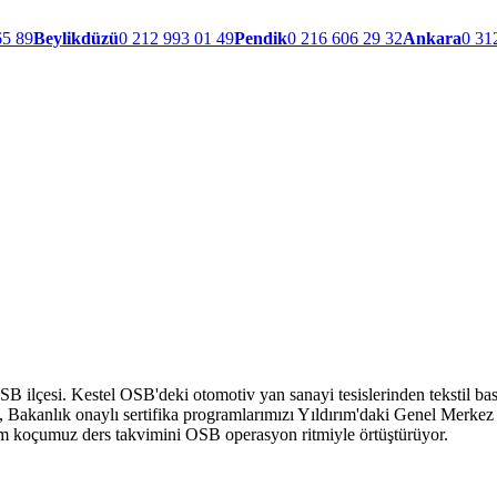
65 89
Beylikdüzü
0 212 993 01 49
Pendik
0 216 606 29 32
Ankara
0 31
B ilçesi. Kestel OSB'deki otomotiv yan sanayi tesislerinden tekstil ba
 Bakanlık onaylı sertifika programlarımızı Yıldırım'daki Genel Merkez 
ğitim koçumuz ders takvimini OSB operasyon ritmiyle örtüştürüyor.