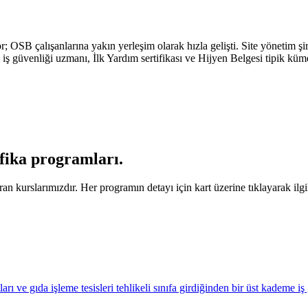
 OSB çalışanlarına yakın yerleşim olarak hızla gelişti. Site yönetim şir
ıfı iş güvenliği uzmanı, İlk Yardım sertifikası ve Hijyen Belgesi tipik küm
ifika programları
.
n kurslarımızdır. Her programın detayı için kart üzerine tıklayarak ilgil
rı ve gıda işleme tesisleri tehlikeli sınıfa girdiğinden bir üst kademe iş