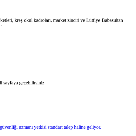
ketleri, kreş-okul kadroları, market zinciri ve Lütfiye-Babasultan
e.
i sayfaya geçebilirsiniz.
 güvenliği uzmanı yetkisi standart talep haline geliyor.