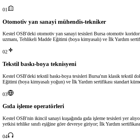
01
Otomotiv yan sanayi mühendis-tekniker
Kestel OSB'deki otomotiv yan sanayi tesisleri Bursa otomotiv koridoru
uzmanı, Tehlikeli Madde Eğitimi (boya kimyasalı) ve İlk Yardım serti
02
Tekstil baskı-boya teknisyeni
Kestel OSB'deki tekstil baskı-boya tesisleri Bursa'nın klasik tekstil d
Eğitimi (boya kimyasalı yoğun) ve İlk Yardım sertifikası standart küme.
03
Gıda işleme operatörleri
Kestel OSB'nin ikincil sanayi kuşağında gıda işleme tesisleri yer alıyo
yetkisi tehlike sınıfı eşiğine göre devreye giriyor; İlk Yardım sertifi
04