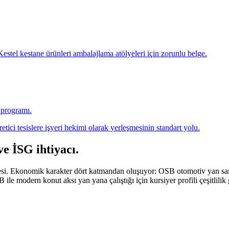
Kestel kestane ürünleri ambalajlama atölyeleri için zorunlu belge.
a programı.
ici tesislere işyeri hekimi olarak yerleşmesinin standart yolu.
ve İSG ihtiyacı
.
çesi. Ekonomik karakter dört katmandan oluşuyor: OSB otomotiv yan san
ile modern konut aksı yan yana çalıştığı için kursiyer profili çeşitlilik 