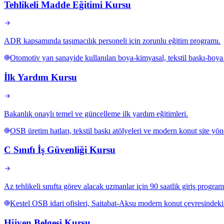
Tehlikeli Madde Eğitimi Kursu
ADR kapsamında taşımacılık personeli için zorunlu eğitim programı.
Otomotiv yan sanayide kullanılan boya-kimyasal, tekstil baskı-boya 
İlk Yardım Kursu
Bakanlık onaylı temel ve güncelleme ilk yardım eğitimleri.
OSB üretim hatları, tekstil baskı atölyeleri ve modern konut site yöne
C Sınıfı İş Güvenliği Kursu
Az tehlikeli sınıfta görev alacak uzmanlar için 90 saatlik giriş program
Kestel OSB idari ofisleri, Saitabat-Aksu modern konut çevresindeki h
Hijyen Belgesi Kursu