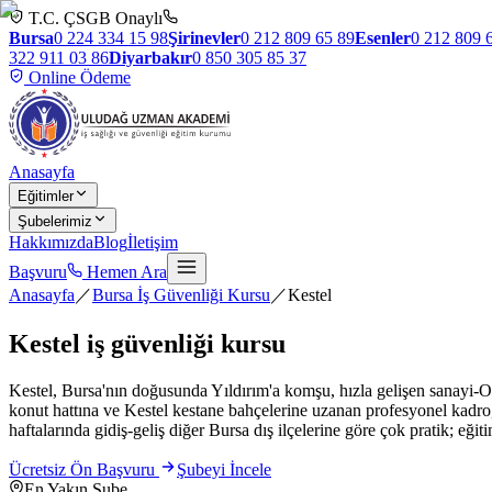
T.C. ÇSGB Onaylı
Bursa
0 224 334 15 98
Şirinevler
0 212 809 65 89
Esenler
0 212 809 
322 911 03 86
Diyarbakır
0 850 305 85 37
Online Ödeme
Anasayfa
Eğitimler
Şubelerimiz
Hakkımızda
Blog
İletişim
Başvuru
Hemen Ara
Anasayfa
／
Bursa İş Güvenliği Kursu
／
Kestel
Kestel
iş güvenliği kursu
Kestel, Bursa'nın doğusunda Yıldırım'a komşu, hızla gelişen sanayi-OS
konut hattına ve Kestel kestane bahçelerine uzanan profesyonel kadro,
haftalarında gidiş-geliş diğer Bursa dış ilçelerine göre çok pratik; e
Ücretsiz Ön Başvuru
Şubeyi İncele
En Yakın Şube