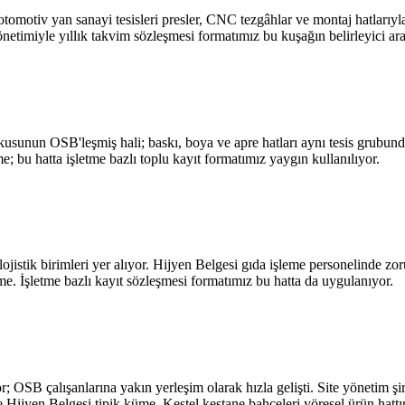
otiv yan sanayi tesisleri presler, CNC tezgâhlar ve montaj hatlarıyla T
etimiyle yıllık takvim sözleşmesi formatımız bu kuşağın belirleyici ara
okusunun OSB'leşmiş hali; baskı, boya ve apre hatları aynı tesis grubund
; bu hatta işletme bazlı toplu kayıt formatımız yaygın kullanılıyor.
jistik birimleri yer alıyor. Hijyen Belgesi gıda işleme personelinde zoru
e. İşletme bazlı kayıt sözleşmesi formatımız bu hatta da uygulanıyor.
 OSB çalışanlarına yakın yerleşim olarak hızla gelişti. Site yönetim şir
ve Hijyen Belgesi tipik küme. Kestel kestane bahçeleri yöresel ürün hattın