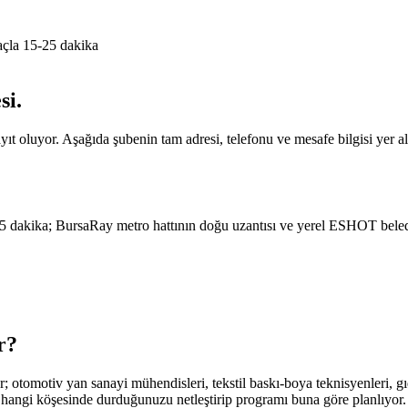
açla 15-25 dakika
si
.
ıt oluyor. Aşağıda şubenin tam adresi, telefonu ve mesafe bilgisi yer al
 dakika; BursaRay metro hattının doğu uzantısı ve yerel ESHOT belediy
r
?
r; otomotiv yan sanayi mühendisleri, tekstil baskı-boya teknisyenleri, 
hangi köşesinde durduğunuzu netleştirip programı buna göre planlıyor.