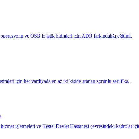
operasyonu ve OSB lojistik birimleri için ADR farkındalığı eğitimi.
timleri için her vardiyada en az iki kişide aranan zorunlu sertifika.
ı.
izmet işletmeleri ve Kestel Devlet Hastanesi çevresindeki kadrolar için 