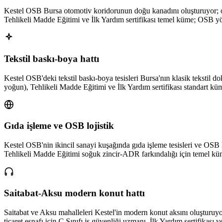
Kestel OSB Bursa otomotiv koridorunun doğu kanadını oluşturuyor; otom
Tehlikeli Madde Eğitimi ve İlk Yardım sertifikası temel küme; OSB yön
Tekstil baskı-boya hattı
Kestel OSB'deki tekstil baskı-boya tesisleri Bursa'nın klasik tekstil d
yoğun), Tehlikeli Madde Eğitimi ve İlk Yardım sertifikası standart küme
Gıda işleme ve OSB lojistik
Kestel OSB'nin ikincil sanayi kuşağında gıda işleme tesisleri ve OSB lo
Tehlikeli Madde Eğitimi soğuk zincir-ADR farkındalığı için temel küm
Saitabat-Aksu modern konut hattı
Saitabat ve Aksu mahalleleri Kestel'in modern konut aksını oluşturuyor;
ticaret esnafı için C Sınıfı iş güvenliği uzmanı, İlk Yardım sertifikası 