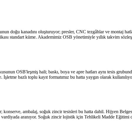
nun doğu kanadını oluşturuyor; presler, CNC tezgâhlar ve montaj hatları
fikası standart küme. Akademimiz OSB yönetimiyle yıllık takvim sözleş
okusunun OSB'leşmiş hali; baskı, boya ve apre hatları aynı tesis grubund
 İşletme bazlı toplu kayıt formatımız bu hatta yaygın olarak kullanılıyo
r; konserve, ambalaj, soğuk zincir tesisleri bu hatta dahil. Hijyen Belg
kası vardiyada aranıyor. Soğuk zincir lojistik için Tehlikeli Madde Eğitim