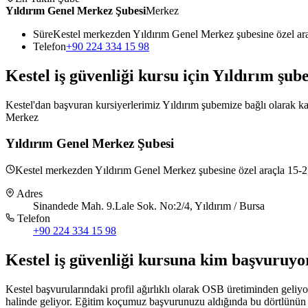
Yıldırım Genel Merkez Şubesi
Merkez
Süre
Kestel merkezden Yıldırım Genel Merkez şubesine özel ar
Telefon
+90 224 334 15 98
Kestel
iş güvenliği kursu için
Yıldırım
şube
Kestel'dan başvuran kursiyerlerimiz Yıldırım şubemize bağlı olarak kay
Merkez
Yıldırım Genel Merkez Şubesi
Kestel merkezden Yıldırım Genel Merkez şubesine özel araçla 15-25
Adres
Sinandede Mah. 9.Lale Sok. No:2/4, Yıldırım / Bursa
Telefon
+90 224 334 15 98
Kestel
iş güvenliği kursuna
kim başvuruyo
Kestel başvurularındaki profil ağırlıklı olarak OSB üretiminden geliyo
halinde geliyor. Eğitim koçumuz başvurunuzu aldığında bu dörtlünün 