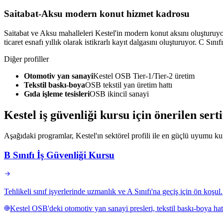
Saitabat-Aksu modern konut hizmet kadrosu
Saitabat ve Aksu mahalleleri Kestel'in modern konut aksını oluşturuyor;
ticaret esnafı yıllık olarak istikrarlı kayıt dalgasını oluşturuyor. C Sın
Diğer profiller
Otomotiv yan sanayi
Kestel OSB Tier-1/Tier-2 üretim
Tekstil baskı-boya
OSB tekstil yan üretim hattı
Gıda işleme tesisleri
OSB ikincil sanayi
Kestel
iş güvenliği kursu için
önerilen sert
Aşağıdaki programlar, Kestel'ın sektörel profili ile en güçlü uyumu kura
B Sınıfı İş Güvenliği Kursu
Tehlikeli sınıf işyerlerinde uzmanlık ve A Sınıfı'na geçiş için ön koşul.
Kestel OSB'deki otomotiv yan sanayi presleri, tekstil baskı-boya hatla