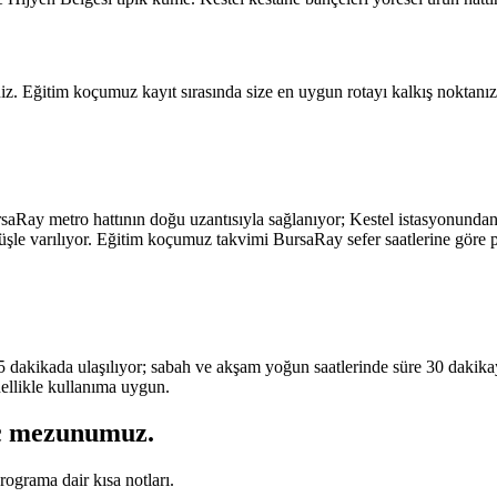
niz. Eğitim koçumuz kayıt sırasında size en uygun rotayı kalkış noktanız
saRay metro hattının doğu uzantısıyla sağlanıyor; Kestel istasyonunda
üşle varılıyor. Eğitim koçumuz takvimi BursaRay sefer saatlerine göre p
dakikada ulaşılıyor; sabah ve akşam yoğun saatlerinde süre 30 dakikaya
nellikle kullanıma uygun.
ç mezunumuz
.
ograma dair kısa notları.