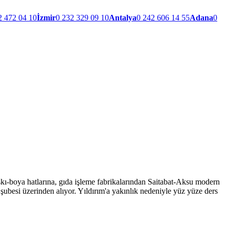
2 472 04 10
İzmir
0 232 329 09 10
Antalya
0 242 606 14 55
Adana
0
skı-boya hatlarına, gıda işleme fabrikalarından Saitabat-Aksu modern
şubesi üzerinden alıyor. Yıldırım'a yakınlık nedeniyle yüz yüze ders