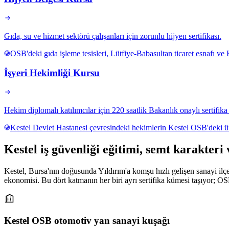
Gıda, su ve hizmet sektörü çalışanları için zorunlu hijyen sertifikası.
OSB'deki gıda işleme tesisleri, Lütfiye-Babasultan ticaret esnafı ve 
İşyeri Hekimliği Kursu
Hekim diplomalı katılımcılar için 220 saatlik Bakanlık onaylı sertifik
Kestel Devlet Hastanesi çevresindeki hekimlerin Kestel OSB'deki üret
Kestel
iş güvenliği eğitimi,
semt karakteri 
Kestel, Bursa'nın doğusunda Yıldırım'a komşu hızlı gelişen sanayi il
ekonomisi. Bu dört katmanın her biri ayrı sertifika kümesi taşıyor; OSB 
Kestel OSB otomotiv yan sanayi kuşağı