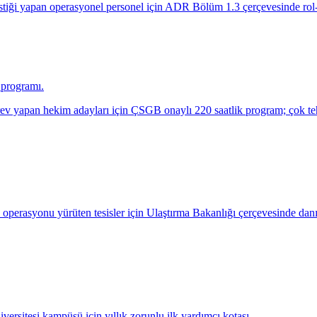
istiği yapan operasyonel personel için ADR Bölüm 1.3 çerçevesinde rol-
a programı.
rev yapan hekim adayları için ÇSGB onaylı 220 saatlik program; çok tehli
ya operasyonu yürüten tesisler için Ulaştırma Bakanlığı çerçevesinde da
versitesi kampüsü için yıllık zorunlu ilk yardımcı kotası.