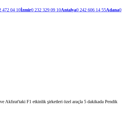
2 472 04 10
İzmir
0 232 329 09 10
Antalya
0 242 606 14 55
Adana
0
e Akfırat'taki F1 etkinlik şirketleri özel araçla 5 dakikada Pendik