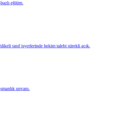
bazlı eğitim.
keli sınıf işyerlerinde hekim talebi sürekli açık.
nışmanlık unvanı.