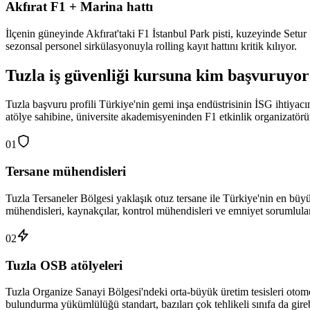
Akfırat F1 + Marina hattı
İlçenin güneyinde Akfırat'taki F1 İstanbul Park pisti, kuzeyinde Setur
sezonsal personel sirkülasyonuyla rolling kayıt hattını kritik kılıyor.
Tuzla
iş güvenliği kursuna
kim başvuruyor
Tuzla başvuru profili Türkiye'nin gemi inşa endüstrisinin İSG ihtiyacın
atölye sahibine, üniversite akademisyeninden F1 etkinlik organizatö
01
Tersane mühendisleri
Tuzla Tersaneler Bölgesi yaklaşık otuz tersane ile Türkiye'nin en büy
mühendisleri, kaynakçılar, kontrol mühendisleri ve emniyet sorumluları
02
Tuzla OSB atölyeleri
Tuzla Organize Sanayi Bölgesi'ndeki orta-büyük üretim tesisleri otomoti
bulundurma yükümlülüğü standart, bazıları çok tehlikeli sınıfa da gireb