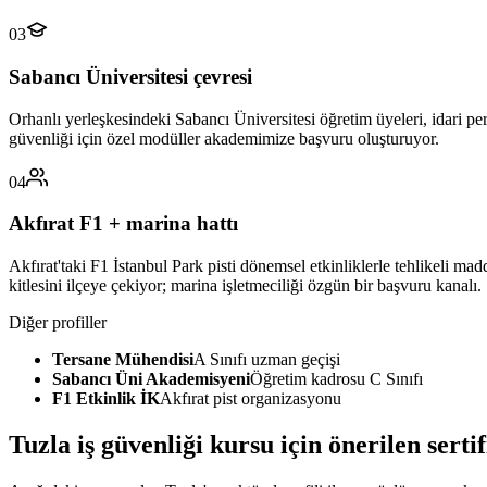
03
Sabancı Üniversitesi çevresi
Orhanlı yerleşkesindeki Sabancı Üniversitesi öğretim üyeleri, idari per
güvenliği için özel modüller akademimize başvuru oluşturuyor.
04
Akfırat F1 + marina hattı
Akfırat'taki F1 İstanbul Park pisti dönemsel etkinliklerle tehlikeli mad
kitlesini ilçeye çekiyor; marina işletmeciliği özgün bir başvuru kanalı.
Diğer profiller
Tersane Mühendisi
A Sınıfı uzman geçişi
Sabancı Üni Akademisyeni
Öğretim kadrosu C Sınıfı
F1 Etkinlik İK
Akfırat pist organizasyonu
Tuzla
iş güvenliği kursu için
önerilen serti