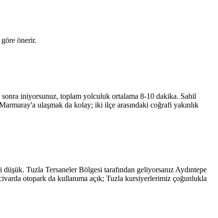
göre önerir.
 sonra iniyorsunuz, toplam yolculuk ortalama 8-10 dakika. Sahil
Marmaray'a ulaşmak da kolay; iki ilçe arasındaki coğrafi yakınlık
si düşük. Tuzla Tersaneler Bölgesi tarafından geliyorsanız Aydıntepe
ivarda otopark da kullanıma açık; Tuzla kursiyerlerimiz çoğunlukla