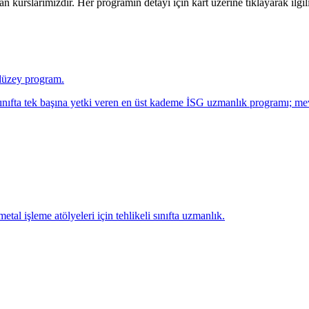
n kurslarımızdır. Her programın detayı için kart üzerine tıklayarak ilgili
i düzey program.
li sınıfta tek başına yetki veren en üst kademe İSG uzmanlık programı;
tal işleme atölyeleri için tehlikeli sınıfta uzmanlık.