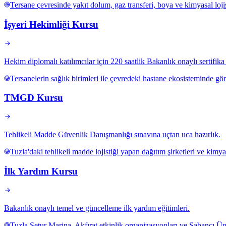
Tersane çevresinde yakıt dolum, gaz transferi, boya ve kimyasal loj
İşyeri Hekimliği Kursu
Hekim diplomalı katılımcılar için 220 saatlik Bakanlık onaylı sertifik
Tersanelerin sağlık birimleri ile çevredeki hastane ekosisteminde gö
TMGD Kursu
Tehlikeli Madde Güvenlik Danışmanlığı sınavına uçtan uca hazırlık.
Tuzla'daki tehlikeli madde lojistiği yapan dağıtım şirketleri ve kim
İlk Yardım Kursu
Bakanlık onaylı temel ve güncelleme ilk yardım eğitimleri.
Tuzla Setur Marina, Akfırat etkinlik organizasyonları ve Sabancı Üni