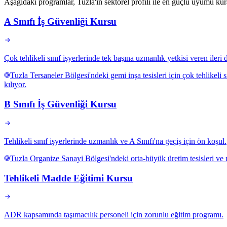
Aşağıdaki programlar, Tuzla'ın sektörel profili ile en güçlü uyumu kura
A Sınıfı İş Güvenliği Kursu
Çok tehlikeli sınıf işyerlerinde tek başına uzmanlık yetkisi veren iler
Tuzla Tersaneler Bölgesi'ndeki gemi inşa tesisleri için çok tehlike
kılıyor.
B Sınıfı İş Güvenliği Kursu
Tehlikeli sınıf işyerlerinde uzmanlık ve A Sınıfı'na geçiş için ön koşul.
Tuzla Organize Sanayi Bölgesi'ndeki orta-büyük üretim tesisleri ve me
Tehlikeli Madde Eğitimi Kursu
ADR kapsamında taşımacılık personeli için zorunlu eğitim programı.