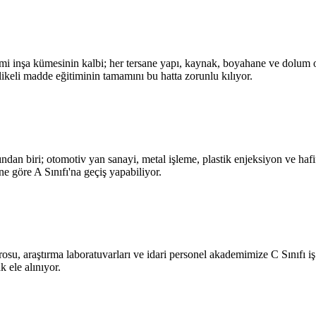
emi inşa kümesinin kalbi; her tersane yapı, kaynak, boyahane ve dolum op
hlikeli madde eğitiminin tamamını bu hatta zorunlu kılıyor.
n biri; otomotiv yan sanayi, metal işleme, plastik enjeksiyon ve hafif k
e göre A Sınıfı'na geçiş yapabiliyor.
osu, araştırma laboratuvarları ve idari personel akademimize C Sınıfı iş
 ele alınıyor.