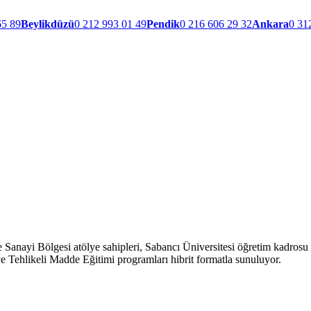
65 89
Beylikdüzü
0 212 993 01 49
Pendik
0 216 606 29 32
Ankara
0 31
 Sanayi Bölgesi atölye sahipleri, Sabancı Üniversitesi öğretim kadrosu v
 Tehlikeli Madde Eğitimi programları hibrit formatla sunuluyor.