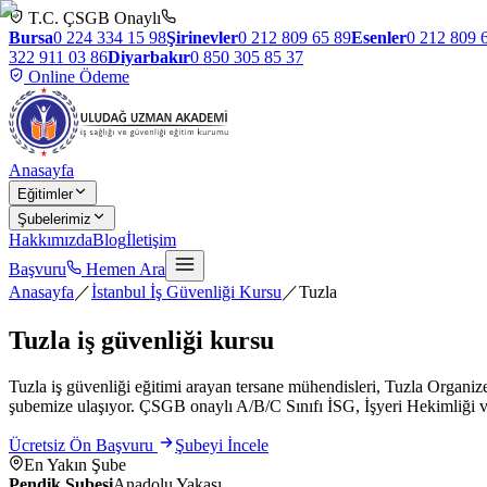
T.C. ÇSGB Onaylı
Bursa
0 224 334 15 98
Şirinevler
0 212 809 65 89
Esenler
0 212 809 
322 911 03 86
Diyarbakır
0 850 305 85 37
Online Ödeme
Anasayfa
Eğitimler
Şubelerimiz
Hakkımızda
Blog
İletişim
Başvuru
Hemen Ara
Anasayfa
／
İstanbul İş Güvenliği Kursu
／
Tuzla
Tuzla
iş güvenliği kursu
Tuzla iş güvenliği eğitimi arayan tersane mühendisleri, Tuzla Organize
şubemize ulaşıyor. ÇSGB onaylı A/B/C Sınıfı İSG, İşyeri Hekimliği ve
Ücretsiz Ön Başvuru
Şubeyi İncele
En Yakın Şube
Pendik Şubesi
Anadolu Yakası