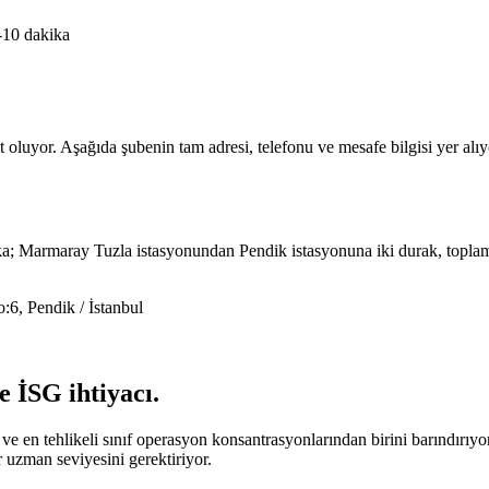
-10 dakika
oluyor. Aşağıda şubenin tam adresi, telefonu ve mesafe bilgisi yer alıy
ka; Marmaray Tuzla istasyonundan Pendik istasyonuna iki durak, topla
6, Pendik / İstanbul
e İSG ihtiyacı
.
en tehlikeli sınıf operasyon konsantrasyonlarından birini barındırıyor;
ir uzman seviyesini gerektiriyor.