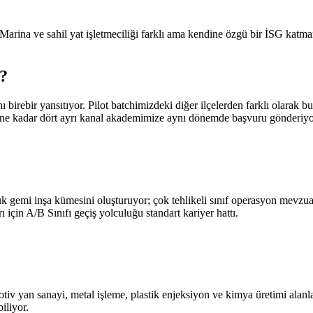
 Marina ve sahil yat işletmeciliği farklı ama kendine özgü bir İSG katman
?
ı birebir yansıtıyor. Pilot batchimizdeki diğer ilçelerden farklı olarak
rüne kadar dört ayrı kanal akademimize aynı dönemde başvuru gönderiyo
ük gemi inşa kümesini oluşturuyor; çok tehlikeli sınıf operasyon mevzu
 için A/B Sınıfı geçiş yolculuğu standart kariyer hattı.
v yan sanayi, metal işleme, plastik enjeksiyon ve kimya üretimi alanların
iliyor.