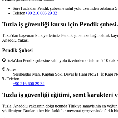
Süre
Tuzla'dan Pendik şubesine sahil yolu üzerinden ortalama 5
Telefon
+90 216 606 29 32
Tuzla
iş güvenliği kursu için
Pendik
şubesi
.
Tuzla'dan başvuran kursiyerlerimiz Pendik şubemize bağlı olarak kayıt 
Anadolu Yakası
Pendik Şubesi
Tuzla'dan Pendik şubesine sahil yolu üzerinden ortalama 5-10 daki
Adres
Yeşilbağlar Mah. Kaptan Sok. Deval İş Hanı No:21, İç Kapı No:
Telefon
+90 216 606 29 32
Tuzla
iş güvenliği eğitimi,
semt karakteri v
Tuzla, Anadolu yakasının doğu ucunda Türkiye sanayisinin en yoğun ve 
şekilleniyor. Bunların her biri farklı bir mevzuat çerçevesinde farklı b