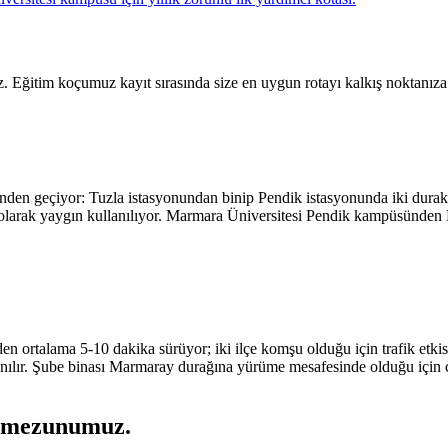
z. Eğitim koçumuz kayıt sırasında size en uygun rotayı kalkış noktanıza 
inden geçiyor: Tuzla istasyonundan binip Pendik istasyonunda iki durak
if olarak yaygın kullanılıyor. Marmara Üniversitesi Pendik kampüsünden 
den ortalama 5-10 dakika sürüyor; iki ilçe komşu olduğu için trafik etki
nılır. Şube binası Marmaray durağına yürüme mesafesinde olduğu için c
 mezunumuz
.