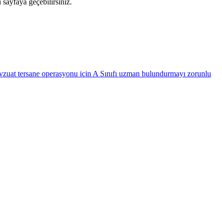
 sayfaya geçebilirsiniz.
 mevzuat tersane operasyonu için A Sınıfı uzman bulundurmayı zorunlu