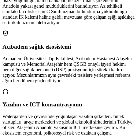
plaza yoğunluğu, kamu bankaları ile özel finans şirketlerinin
Anadolu yakası genel müdürlüklerini barındırıyor. Az tehlikeli
sınıftaki bu ofisler için C Sınıfı uzman bulundurma yükümlülüğü
standart İK kalemi haline geldi; mevzuata göre çalışan eşiği aşıldıkça
sertifikalı uzman talebi artıyor.
Acıbadem sağlık ekosistemi
Acıbadem Üniversitesi Tıp Fakültesi, Acıbadem Hastanesi Ataşehir
kampüsü ve Memorial Ataşehir hem ÇSGB onaylı işyeri hekimi
hem diğer sağlık personeli (DSP) pozisyonu için sürekli kadro
açıyor. Mezunlarımızın aynı çevredeki tesislere yerleşmesi referans
ağını her dönem güçlendiriyor.
Yazılım ve ICT konsantrasyonu
Watergarden ve çevresinde yoğunlaşan yazılım şirketleri, fintek
startupları, ar-ge merkezleri ve global teknoloji şirketlerinin Türkiye
ofisleri Ataşehir'i Anadolu yakasının ICT merkezine çevirdi. Bu
ekosistem ergonomi, psikososyal risk ve uzaktan çalışma