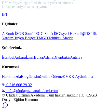
DSP ve Hijyen eğitimleri ile uzun yıllardır binlerce
kursiyere kariyer kapısı açıyoruz.
I
F
T
Eğitimler
A Sınıfı İSG
B Sınıfı İSG
C Sınıfı İSG
İşyeri Hekimliği
DSP
İlk
Yardım
Hijyen Belgesi
TMGD
Tehlikeli Madde
Şubelerimiz
İstanbul
Ankara
İzmir
Bursa
Adana
Diyarbakır
Antalya
Kurumsal
Hakkımızda
Blog
İletişim
Online Ödeme
KVKK Aydınlatma
0 216 606 29 32
info@uludaguzmanakademi.com
© Uludağ Uzman Akademi. Tüm hakları saklıdır.
T.C. ÇSGB
Onaylı Eğitim Kurumu