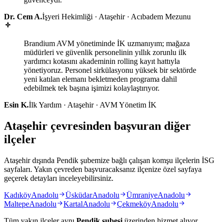
Dr. Cem A.
İşyeri Hekimliği · Ataşehir · Acıbadem Mezunu
Brandium AVM yönetiminde İK uzmanıyım; mağaza
müdürleri ve güvenlik personelinin yıllık zorunlu ilk
yardımcı kotasını akademinin rolling kayıt hattıyla
yönetiyoruz. Personel sirkülasyonu yüksek bir sektörde
yeni katılan elemanı bekletmeden programa dahil
edebilmek tek başına işimizi kolaylaştırıyor.
Esin K.
İlk Yardım · Ataşehir · AVM Yönetim İK
Ataşehir çevresinden başvuran diğer
ilçeler
Ataşehir dışında Pendik şubemize bağlı çalışan komşu ilçelerin İSG
sayfaları. Yakın çevreden başvuracaksanız ilçenize özel sayfaya
geçerek detayları inceleyebilirsiniz.
Kadıköy
Anadolu
Üsküdar
Anadolu
Ümraniye
Anadolu
Maltepe
Anadolu
Kartal
Anadolu
Çekmeköy
Anadolu
Tüm yakın ilçeler aynı
Pendik
şubesi
üzerinden hizmet alıyor.