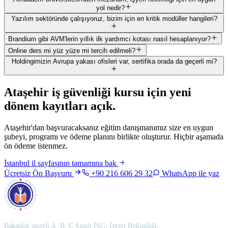
yol nedir?
Yazılım sektöründe çalışıyoruz, bizim için en kritik modüller hangileri?
Brandium gibi AVM'lerin yıllık ilk yardımcı kotası nasıl hesaplanıyor?
Online ders mi yüz yüze mi tercih edilmeli?
Holdingimizin Avrupa yakası ofisleri var, sertifika orada da geçerli mi?
Ataşehir
iş güvenliği kursu için
yeni
dönem kayıtları açık
.
Ataşehir'dan başvuracaksanız eğitim danışmanımız size en uygun
şubeyi, programı ve ödeme planını birlikte oluşturur. Hiçbir aşamada
ön ödeme istenmez.
İstanbul
il sayfasının tamamına bak
Ücretsiz Ön Başvuru
+90 216 606 29 32
WhatsApp ile yaz
Bakanlık onaylı A, B, C Sınıfı İSG, İşyeri Hekimliği,