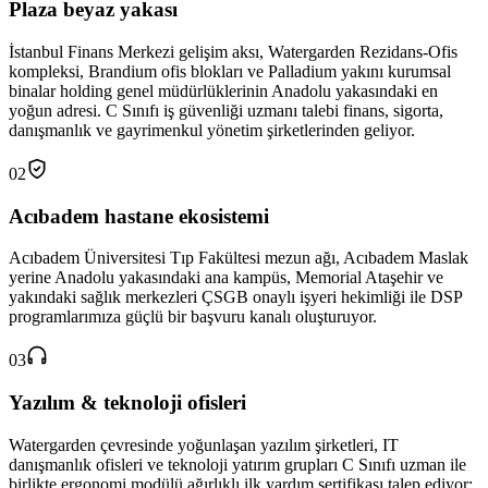
Plaza beyaz yakası
İstanbul Finans Merkezi gelişim aksı, Watergarden Rezidans-Ofis
kompleksi, Brandium ofis blokları ve Palladium yakını kurumsal
binalar holding genel müdürlüklerinin Anadolu yakasındaki en
yoğun adresi. C Sınıfı iş güvenliği uzmanı talebi finans, sigorta,
danışmanlık ve gayrimenkul yönetim şirketlerinden geliyor.
02
Acıbadem hastane ekosistemi
Acıbadem Üniversitesi Tıp Fakültesi mezun ağı, Acıbadem Maslak
yerine Anadolu yakasındaki ana kampüs, Memorial Ataşehir ve
yakındaki sağlık merkezleri ÇSGB onaylı işyeri hekimliği ile DSP
programlarımıza güçlü bir başvuru kanalı oluşturuyor.
03
Yazılım & teknoloji ofisleri
Watergarden çevresinde yoğunlaşan yazılım şirketleri, IT
danışmanlık ofisleri ve teknoloji yatırım grupları C Sınıfı uzman ile
birlikte ergonomi modülü ağırlıklı ilk yardım sertifikası talep ediyor;