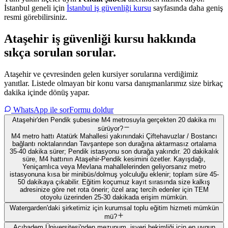
İstanbul
geneli için
İstanbul
iş güvenliği kursu
sayfasında daha geniş
resmi görebilirsiniz.
Ataşehir
iş güvenliği kursu hakkında
sıkça sorulan sorular
.
Ataşehir ve çevresinden gelen kursiyer sorularına verdiğimiz
yanıtlar. Listede olmayan bir konu varsa danışmanlarımız size birkaç
dakika içinde dönüş yapar.
WhatsApp ile sor
Formu doldur
Ataşehir'den Pendik şubesine M4 metrosuyla gerçekten 20 dakika mı
sürüyor?
M4 metro hattı Atatürk Mahallesi yakınındaki Çiftehavuzlar / Bostancı
bağlantı noktalarından Tavşantepe son durağına aktarmasız ortalama
35-40 dakika sürer; Pendik istasyonu son durağa yakındır. 20 dakikalık
süre, M4 hattının Ataşehir-Pendik kesimini özetler. Kayışdağı,
Yeniçamlıca veya Mevlana mahallelerinden geliyorsanız metro
istasyonuna kısa bir minibüs/dolmuş yolculuğu eklenir; toplam süre 45-
50 dakikaya çıkabilir. Eğitim koçumuz kayıt sırasında size kalkış
adresinize göre net rota önerir; özel araç tercih edenler için TEM
otoyolu üzerinden 25-30 dakikada erişim mümkün.
Watergarden'daki şirketimiz için kurumsal toplu eğitim hizmeti mümkün
mü?
Acıbadem Üniversitesi'nden mezunum, işyeri hekimliği için en uygun