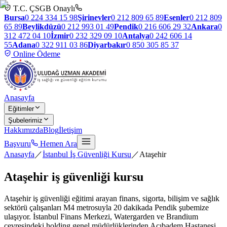
T.C. ÇSGB Onaylı
Bursa
0 224 334 15 98
Şirinevler
0 212 809 65 89
Esenler
0 212 809
65 89
Beylikdüzü
0 212 993 01 49
Pendik
0 216 606 29 32
Ankara
0
312 472 04 10
İzmir
0 232 329 09 10
Antalya
0 242 606 14
55
Adana
0 322 911 03 86
Diyarbakır
0 850 305 85 37
Online Ödeme
Anasayfa
Eğitimler
Şubelerimiz
Hakkımızda
Blog
İletişim
Başvuru
Hemen Ara
Anasayfa
／
İstanbul İş Güvenliği Kursu
／
Ataşehir
Ataşehir
iş güvenliği kursu
Ataşehir iş güvenliği eğitimi arayan finans, sigorta, bilişim ve sağlık
sektörü çalışanları M4 metrosuyla 20 dakikada Pendik şubemize
ulaşıyor. İstanbul Finans Merkezi, Watergarden ve Brandium
çevresindeki holding genel müdürlüklerinden Acıbadem Hastanesi