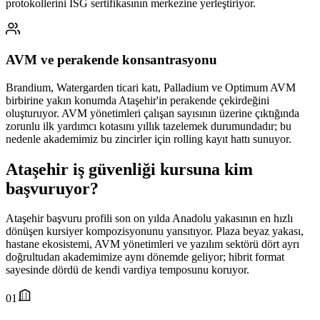
protokollerini İSG sertifikasının merkezine yerleştiriyor.
AVM ve perakende konsantrasyonu
Brandium, Watergarden ticari katı, Palladium ve Optimum AVM
birbirine yakın konumda Ataşehir'in perakende çekirdeğini
oluşturuyor. AVM yönetimleri çalışan sayısının üzerine çıktığında
zorunlu ilk yardımcı kotasını yıllık tazelemek durumundadır; bu
nedenle akademimiz bu zincirler için rolling kayıt hattı sunuyor.
Ataşehir
iş güvenliği kursuna
kim
başvuruyor
?
Ataşehir başvuru profili son on yılda Anadolu yakasının en hızlı
dönüşen kursiyer kompozisyonunu yansıtıyor. Plaza beyaz yakası,
hastane ekosistemi, AVM yönetimleri ve yazılım sektörü dört ayrı
doğrultudan akademimize aynı dönemde geliyor; hibrit format
sayesinde dördü de kendi vardiya temposunu koruyor.
01