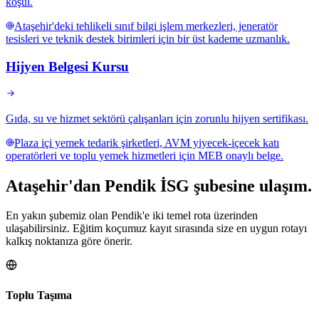
koşul.
Ataşehir'deki tehlikeli sınıf bilgi işlem merkezleri, jeneratör
tesisleri ve teknik destek birimleri için bir üst kademe uzmanlık.
Hijyen Belgesi Kursu
Gıda, su ve hizmet sektörü çalışanları için zorunlu hijyen sertifikası.
Plaza içi yemek tedarik şirketleri, AVM yiyecek-içecek katı
operatörleri ve toplu yemek hizmetleri için MEB onaylı belge.
Ataşehir
'dan
Pendik
İSG şubesine
ulaşım.
En yakın şubemiz olan Pendik'e iki temel rota üzerinden
ulaşabilirsiniz. Eğitim koçumuz kayıt sırasında size en uygun rotayı
kalkış noktanıza göre önerir.
Toplu Taşıma