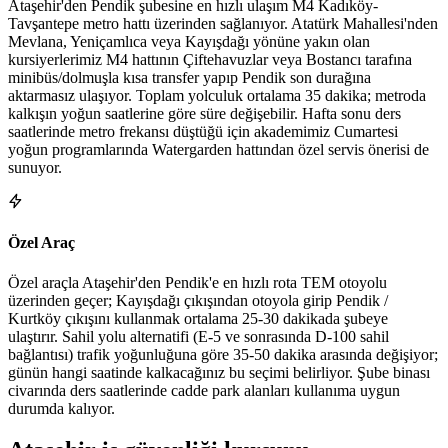
Ataşehir'den Pendik şubesine en hızlı ulaşım M4 Kadıköy-
Tavşantepe metro hattı üzerinden sağlanıyor. Atatürk Mahallesi'nden
Mevlana, Yeniçamlıca veya Kayışdağı yönüne yakın olan
kursiyerlerimiz M4 hattının Çiftehavuzlar veya Bostancı tarafına
minibüs/dolmuşla kısa transfer yapıp Pendik son durağına
aktarmasız ulaşıyor. Toplam yolculuk ortalama 35 dakika; metroda
kalkışın yoğun saatlerine göre süre değişebilir. Hafta sonu ders
saatlerinde metro frekansı düştüğü için akademimiz Cumartesi
yoğun programlarında Watergarden hattından özel servis önerisi de
sunuyor.
Özel Araç
Özel araçla Ataşehir'den Pendik'e en hızlı rota TEM otoyolu
üzerinden geçer; Kayışdağı çıkışından otoyola girip Pendik /
Kurtköy çıkışını kullanmak ortalama 25-30 dakikada şubeye
ulaştırır. Sahil yolu alternatifi (E-5 ve sonrasında D-100 sahil
bağlantısı) trafik yoğunluğuna göre 35-50 dakika arasında değişiyor;
günün hangi saatinde kalkacağınız bu seçimi belirliyor. Şube binası
civarında ders saatlerinde cadde park alanları kullanıma uygun
durumda kalıyor.