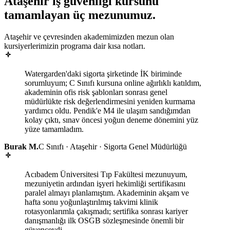
Ataşehir
iş güvenliği kursunu
tamamlayan
üç mezunumuz
.
Ataşehir ve çevresinden akademimizden mezun olan
kursiyerlerimizin programa dair kısa notları.
Watergarden'daki sigorta şirketinde İK biriminde
sorumluyum; C Sınıfı kursuna online ağırlıklı katıldım,
akademinin ofis risk şablonları sonrası genel
müdürlükte risk değerlendirmesini yeniden kurmama
yardımcı oldu. Pendik'e M4 ile ulaşım sandığımdan
kolay çıktı, sınav öncesi yoğun deneme dönemini yüz
yüze tamamladım.
Burak M.
C Sınıfı · Ataşehir · Sigorta Genel Müdürlüğü
Acıbadem Üniversitesi Tıp Fakültesi mezunuyum,
mezuniyetin ardından işyeri hekimliği sertifikasını
paralel almayı planlamıştım. Akademinin akşam ve
hafta sonu yoğunlaştırılmış takvimi klinik
rotasyonlarımla çakışmadı; sertifika sonrası kariyer
danışmanlığı ilk OSGB sözleşmesinde önemli bir
güvenceydi.