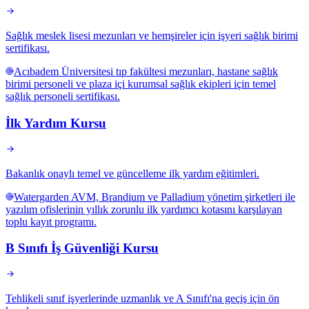
Sağlık meslek lisesi mezunları ve hemşireler için işyeri sağlık birimi
sertifikası.
Acıbadem Üniversitesi tıp fakültesi mezunları, hastane sağlık
birimi personeli ve plaza içi kurumsal sağlık ekipleri için temel
sağlık personeli sertifikası.
İlk Yardım Kursu
Bakanlık onaylı temel ve güncelleme ilk yardım eğitimleri.
Watergarden AVM, Brandium ve Palladium yönetim şirketleri ile
yazılım ofislerinin yıllık zorunlu ilk yardımcı kotasını karşılayan
toplu kayıt programı.
B Sınıfı İş Güvenliği Kursu
Tehlikeli sınıf işyerlerinde uzmanlık ve A Sınıfı'na geçiş için ön