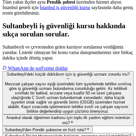
Tüm yakın ilçeler aynı
Pendik
şubesi
üzerinden hizmet alıyor.
İstanbul
geneli için
İstanbul
iş güvenliği kursu
sayfasında daha geniş
resmi görebilirsiniz.
Sultanbeyli
iş güvenliği kursu hakkında
sıkça sorulan sorular
.
Sultanbeyli ve çevresinden gelen kursiyer sorularına verdiğimiz
yanıtlar. Listede olmayan bir konu varsa danışmanlarımız size birkaç
dakika içinde dönüş yapar.
WhatsApp ile sor
Formu doldur
Sultanbeyli'deki küçük dükkânım için iş güvenliği uzmanı zorunlu mu?
Mevzuat çalışan sayısı eşiği üzerindeki tüm işyerlerinde tehlike sınıfına
göre iş güvenliği uzmanı bulundurma zorunluluğu getirir. Az tehlikeli
sınıftaki bir bakkal, eczane veya kuaför 50 ve üzeri çalışana
ulaştığında C Sınıfı uzman bulundurmak zorundadır; daha küçük
işyerleri ortak sağlık ve güvenlik birimi (OSGB) üzerinden hizmet
alabilir. Kayıt sırasında işletmenizin tehlike sınıfı ve çalışan sayısını
birlikte değerlendirip uygun çözümü öneriyoruz.
Anaokul olarak öğretmen kadrosu için toplu ilk yardım eğitimi mümkün
mü?
Sultanbeyli'den Pendik şubesine en hızlı rota?