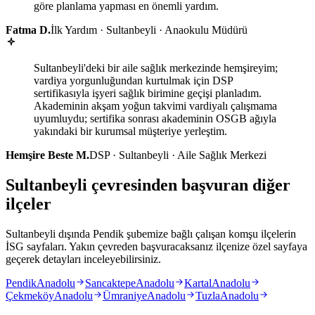
göre planlama yapması en önemli yardım.
Fatma D.
İlk Yardım · Sultanbeyli · Anaokulu Müdürü
Sultanbeyli'deki bir aile sağlık merkezinde hemşireyim;
vardiya yorgunluğundan kurtulmak için DSP
sertifikasıyla işyeri sağlık birimine geçişi planladım.
Akademinin akşam yoğun takvimi vardiyalı çalışmama
uyumluydu; sertifika sonrası akademinin OSGB ağıyla
yakındaki bir kurumsal müşteriye yerleştim.
Hemşire Beste M.
DSP · Sultanbeyli · Aile Sağlık Merkezi
Sultanbeyli çevresinden başvuran diğer
ilçeler
Sultanbeyli dışında Pendik şubemize bağlı çalışan komşu ilçelerin
İSG sayfaları. Yakın çevreden başvuracaksanız ilçenize özel sayfaya
geçerek detayları inceleyebilirsiniz.
Pendik
Anadolu
Sancaktepe
Anadolu
Kartal
Anadolu
Çekmeköy
Anadolu
Ümraniye
Anadolu
Tuzla
Anadolu