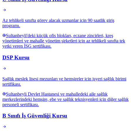
Az tehlikeli sınıfta görev alacak uzmanlar için 90 saatlik giriş
programı.
Sultanbeyli'deki küçük ofis blokları, eczane zincirleri, kreş
yönetimleri ve mahalle yönetim şirketleri için az tehlikeli sınıfta tek
yetki veren İSG sertifikası.
DSP Kursu
Sağlık meslek lisesi mezunları ve hemşireler için işyeri sağlık birimi
sertifikası.
Sultanbeyli Devlet Hastanesi ve mahalledeki aile sağlık
merkezlerindeki hemşire, ebe ve sağlık teknisyenleri için diğer sağlık
personeli sertifikası.
B Sınıfı İş Güvenliği Kursu