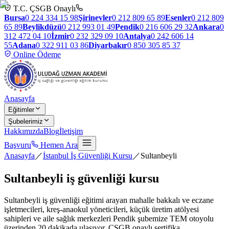
T.C. ÇSGB Onaylı
Bursa
0 224 334 15 98
Şirinevler
0 212 809 65 89
Esenler
0 212 809
65 89
Beylikdüzü
0 212 993 01 49
Pendik
0 216 606 29 32
Ankara
0
312 472 04 10
İzmir
0 232 329 09 10
Antalya
0 242 606 14
55
Adana
0 322 911 03 86
Diyarbakır
0 850 305 85 37
Online Ödeme
Anasayfa
Eğitimler
Şubelerimiz
Hakkımızda
Blog
İletişim
Başvuru
Hemen Ara
Anasayfa
／
İstanbul İş Güvenliği Kursu
／
Sultanbeyli
Sultanbeyli
iş güvenliği kursu
Sultanbeyli iş güvenliği eğitimi arayan mahalle bakkalı ve eczane
işletmecileri, kreş-anaokul yöneticileri, küçük üretim atölyesi
sahipleri ve aile sağlık merkezleri Pendik şubemize TEM otoyolu
üzerinden 20 dakikada ulaşıyor. ÇSGB onaylı sertifika