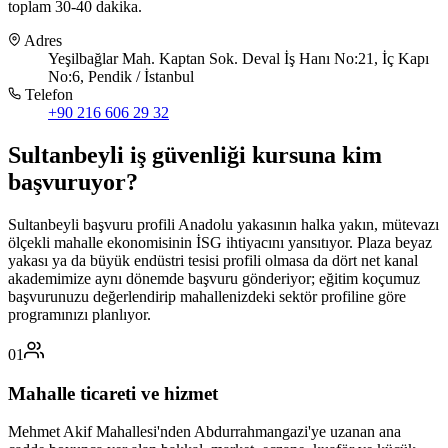
toplam 30-40 dakika.
Adres
Yeşilbağlar Mah. Kaptan Sok. Deval İş Hanı No:21, İç Kapı
No:6, Pendik / İstanbul
Telefon
+90 216 606 29 32
Sultanbeyli
iş güvenliği kursuna
kim
başvuruyor
?
Sultanbeyli başvuru profili Anadolu yakasının halka yakın, mütevazı
ölçekli mahalle ekonomisinin İSG ihtiyacını yansıtıyor. Plaza beyaz
yakası ya da büyük endüstri tesisi profili olmasa da dört net kanal
akademimize aynı dönemde başvuru gönderiyor; eğitim koçumuz
başvurunuzu değerlendirip mahallenizdeki sektör profiline göre
programınızı planlıyor.
01
Mahalle ticareti ve hizmet
Mehmet Akif Mahallesi'nden Abdurrahmangazi'ye uzanan ana