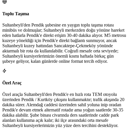
Toplu Taşıma
Sultanbeyli'den Pendik şubesine en yaygın toplu taşıma rotası
minibüs ve dolmuşlar; Sultanbeyli merkezden doğu yönüne hareket
eden hatlarla Pendik'e direkt erişim 30-40 dakika alıyor. M5 metrosu
kuzeye yöneldiği için Pendik'e direkt bağlantı sunmuyor, ancak
Sultanbeyli kuzey hattından Sancaktepe-Çekmeköy yönünde
aktarmalı bir rota da kullanılabilir. Coğrafi mesafe orta seviyede;
Sultanbeyli kursiyerlerimizin önemli kısmı haftada birkaç gün
şubeye geliyor, kalan günlerde online format tercih ediyor.
Özel Araç
Özel araçla Sultanbeyli'den Pendik'e en hızlı rota TEM otoyolu
üzerinden Pendik / Kurtköy çıkışını kullanmaktır; trafik akışında 20
dakika sürer. Alemdağ caddesi üzerinden sahil yoluna inip oradan
Pendik'e devam etmek alternatif rotadır ama yoğun saatlerde 30-35
dakika alabilir. Şube binası civarında ders saatlerinde cadde park
alanları kullanıma açık kalır; iki ilçe arasındaki orta mesafe
Sultanbeyli kursiyerlerimizin yüz yüze ders tercihini destekliyor.