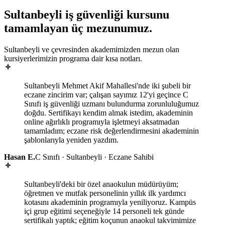
Sultanbeyli
iş güvenliği kursunu
tamamlayan
üç mezunumuz
.
Sultanbeyli ve çevresinden akademimizden mezun olan
kursiyerlerimizin programa dair kısa notları.
Sultanbeyli Mehmet Akif Mahallesi'nde iki şubeli bir
eczane zincirim var; çalışan sayımız 12'yi geçince C
Sınıfı iş güvenliği uzmanı bulundurma zorunluluğumuz
doğdu. Sertifikayı kendim almak istedim, akademinin
online ağırlıklı programıyla işletmeyi aksatmadan
tamamladım; eczane risk değerlendirmesini akademinin
şablonlarıyla yeniden yazdım.
Hasan E.
C Sınıfı · Sultanbeyli · Eczane Sahibi
Sultanbeyli'deki bir özel anaokulun müdürüyüm;
öğretmen ve mutfak personelinin yıllık ilk yardımcı
kotasını akademinin programıyla yeniliyoruz. Kampüs
içi grup eğitimi seçeneğiyle 14 personeli tek günde
sertifikalı yaptık; eğitim koçunun anaokul takvimimize