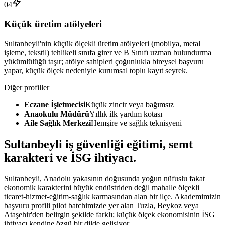
04
Küçük üretim atölyeleri
Sultanbeyli'nin küçük ölçekli üretim atölyeleri (mobilya, metal
işleme, tekstil) tehlikeli sınıfa girer ve B Sınıfı uzman bulundurma
yükümlülüğü taşır; atölye sahipleri çoğunlukla bireysel başvuru
yapar, küçük ölçek nedeniyle kurumsal toplu kayıt seyrek.
Diğer profiller
Eczane İşletmecisi
Küçük zincir veya bağımsız
Anaokulu Müdürü
Yıllık ilk yardım kotası
Aile Sağlık Merkezi
Hemşire ve sağlık teknisyeni
Sultanbeyli
iş güvenliği eğitimi,
semt
karakteri ve İSG ihtiyacı
.
Sultanbeyli, Anadolu yakasının doğusunda yoğun nüfuslu fakat
ekonomik karakterini büyük endüstriden değil mahalle ölçekli
ticaret-hizmet-eğitim-sağlık karmasından alan bir ilçe. Akademimizin
başvuru profili pilot batchimizde yer alan Tuzla, Beykoz veya
Ataşehir'den belirgin şekilde farklı; küçük ölçek ekonomisinin İSG
ihtiyacı kendine özgü bir dilde gelişiyor.