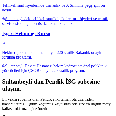
Tehlikeli sınıf işyerlerinde uzmanlık ve A Sınıfı'na geçiş için ön
koşul.
Sultanbeyli'deki tehlikeli sınıf küçük üretim atölyeleri ve teknik
servis tesisleri için bir üst kademe uzmanlık.
İşyeri Hekimliği Kursu
Hekim diplomalı katılımcılar için 220 saatlik Bakanlık onaylı
sertifika programı.
Sultanbeyli Devlet Hastanesi hekim kadrosu ve özel poliklinik
yöneticileri için ÇSGB onaylı 220 saatlik program.
Sultanbeyli
'dan
Pendik
İSG şubesine
ulaşım.
En yakın şubemiz olan Pendik'e iki temel rota üzerinden
ulaşabilirsiniz. Eğitim koçumuz kayıt sırasında size en uygun rotayı
kalkış noktanıza göre önerir.