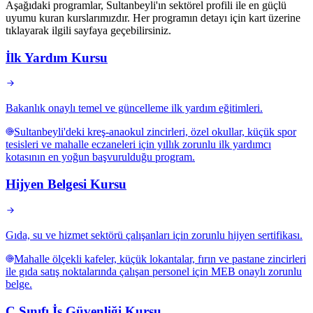
Aşağıdaki programlar, Sultanbeyli'ın sektörel profili ile en güçlü
uyumu kuran kurslarımızdır. Her programın detayı için kart üzerine
tıklayarak ilgili sayfaya geçebilirsiniz.
İlk Yardım Kursu
Bakanlık onaylı temel ve güncelleme ilk yardım eğitimleri.
Sultanbeyli'deki kreş-anaokul zincirleri, özel okullar, küçük spor
tesisleri ve mahalle eczaneleri için yıllık zorunlu ilk yardımcı
kotasının en yoğun başvurulduğu program.
Hijyen Belgesi Kursu
Gıda, su ve hizmet sektörü çalışanları için zorunlu hijyen sertifikası.
Mahalle ölçekli kafeler, küçük lokantalar, fırın ve pastane zincirleri
ile gıda satış noktalarında çalışan personel için MEB onaylı zorunlu
belge.
C Sınıfı İş Güvenliği Kursu