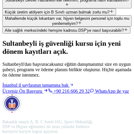
Sultanbeyli Devlet Hastanesi'nde hekimim, programa nasıl katılabilirim?
Küçük üretim atölyem için B Sınıfı uzman bulmak zorlu mu?
Mahallemde küçük lokantam var, hijyen belgesini personel için toplu mu
yenilemeliyim?
Aile sağlık merkezindeki hemşire kadrosu DSP'ye nasıl başvurabilir?
Sultanbeyli
iş güvenliği kursu için
yeni
dönem kayıtları açık
.
Sultanbeyli'dan başvuracaksanız eğitim danışmanımız size en uygun
şubeyi, programı ve ödeme planını birlikte oluşturur. Hiçbir aşamada
ön ödeme istenmez.
İstanbul
il sayfasının tamamına bak
Ücretsiz Ön Başvuru
+90 216 606 29 32
WhatsApp ile yaz
Bakanlık onaylı A, B, C Sınıfı İSG, İşyeri Hekimliği,
DSP ve Hijyen eğitimleri ile uzun yıllardır binlerce
kursiyere kariyer kapısı açıyoruz.