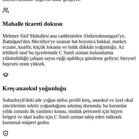
Mahalle ticareti dokusu
Mehmet Akif Mahallesi ana caddesinden Abdurrahmangazi'ye,
Battalgazi'den Mecidiye'ye uzanan hat boyunca bakkal, market,
eczane, kuaför, küçük lokanta ve butik dükkân yoğunluğu. Az
tehlikeli sınıf bu işyerlerinde C Sınıfı uzman bulundurma
yükümlülüğü çalışan sayısı eşiği aşıldıkça gündeme geliyor; bireysel
başvuru oranı yüksek.
Kreş-anaokul yoğunluğu
Sultanbeyli'deki aile yoğun nüfus profili kreş, anaokul ve özel okul
zincirlerinin sektör yoğunluğunu artırmış durumda; bu kurumlar
yıllık zorunlu ilk yardımcı kotası, mutfak personeli için hijyen
belgesi ve idari kadro için C Sınıfı uzman talep eden istikrarlı
kurumsal müşteri grubu.