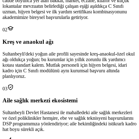
cadde boyunca yer alan bakkal, market, eczane, kuaför ve küçük
lokantalar mevzuatın belirlediği çalışan eşiği aşıldıkça C Sınıfı
uzman, hijyen belgesi ve ilk yardım sertifikası kombinasyonunu
akademimize bireysel başvurularla getiriyor.
02
Kreş ve anaokul ağı
Sultanbeyli'deki yoğun aile profili sayesinde kreş-anaokul-özel okul
ağı oldukça yoğun; bu kurumlar için yıllık zorunlu ilk yardımcı
kotası standart kalem. Mutfak personeli için hijyen belgesi, idari
kadro için C Sınıfı modülünü aynı kurumsal başvuru altında
planlıyoruz.
03
Aile sağlık merkezi ekosistemi
Sultanbeyli Devlet Hastanesi ile mahalledeki aile sağlık merkezleri
ve özel poliklinikler hemşire, ebe ve sağlık teknisyeni başvurularını
DSP programımıza yönlendiriyor; aile hekimliğindeki istikrarlı kadro
hat boyu sürekli açık.