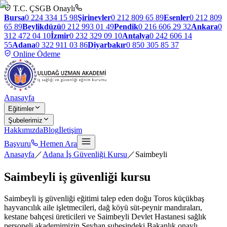
T.C. ÇSGB Onaylı
Bursa
0 224 334 15 98
Şirinevler
0 212 809 65 89
Esenler
0 212 809
65 89
Beylikdüzü
0 212 993 01 49
Pendik
0 216 606 29 32
Ankara
0
312 472 04 10
İzmir
0 232 329 09 10
Antalya
0 242 606 14
55
Adana
0 322 911 03 86
Diyarbakır
0 850 305 85 37
Online Ödeme
Anasayfa
Eğitimler
Şubelerimiz
Hakkımızda
Blog
İletişim
Başvuru
Hemen Ara
Anasayfa
／
Adana İş Güvenliği Kursu
／
Saimbeyli
Saimbeyli
iş güvenliği kursu
Saimbeyli iş güvenliği eğitimi talep eden doğu Toros küçükbaş
hayvancılık aile işletmecileri, dağ köyü süt-peynir mandıraları,
kestane bahçesi üreticileri ve Saimbeyli Devlet Hastanesi sağlık
personeli akademimizin Seyhan şubesindeki Bakanlık onaylı