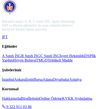
Bakanlık onaylı A, B, C Sınıfı İSG, İşyeri Hekimliği,
DSP ve Hijyen eğitimleri ile uzun yıllardır binlerce
kursiyere kariyer kapısı açıyoruz.
I
F
T
Eğitimler
A Sınıfı İSG
B Sınıfı İSG
C Sınıfı İSG
İşyeri Hekimliği
DSP
İlk
Yardım
Hijyen Belgesi
TMGD
Tehlikeli Madde
Şubelerimiz
İstanbul
Ankara
İzmir
Bursa
Adana
Diyarbakır
Antalya
Kurumsal
Hakkımızda
Blog
İletişim
Online Ödeme
KVKK Aydınlatma
0 322 911 03 86