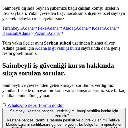
Saimbeyli dışında Seyhan şubemize bağlı çalışan komşu ilçelerin
İSG sayfaları. Yakın çevreden başvuracaksanız ilçenize özel sayfaya
geçerek detayları inceleyebilirsiniz.
Tufanbeyli
Adana
Feke
Adana
Aladağ
Adana
Kozan
Adana
Karaisalı
Adana
Pozantı
Adana
Tüm yakın ilçeler aynı
Seyhan
şubesi
üzerinden hizmet alıyor.
Adana
geneli için
Adana
iş güvenliği kursu
sayfasında daha geniş
resmi görebilirsiniz.
Saimbeyli
iş güvenliği kursu hakkında
sıkça sorulan sorular
.
Saimbeyli ve çevresinden gelen kursiyer sorularına verdiğimiz
yanıtlar. Listede olmayan bir konu varsa danışmanlarımız size birkaç
dakika içinde dönüş yapar.
WhatsApp ile sor
Formu doldur
Saimbeyli kestane bahçesi üreticisiyim, hangi sertifika benim için
zorunlu?
Kestane bahçesi tarımı sırasında pestisit ve gübre kullanımı Tehlikeli
Madde Eğitimi sertifikasını gündeme getirir; bu belge tarım operatörleri