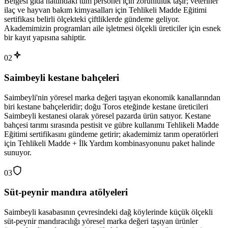
Belgesi gıda hattındaki tüm personel için zorunluluk taşır; veteriner
ilaç ve hayvan bakım kimyasalları için Tehlikeli Madde Eğitimi
sertifikası belirli ölçekteki çiftliklerde gündeme geliyor.
Akademimizin programları aile işletmesi ölçekli üreticiler için esnek
bir kayıt yapısına sahiptir.
02
Saimbeyli kestane bahçeleri
Saimbeyli'nin yöresel marka değeri taşıyan ekonomik kanallarından
biri kestane bahçeleridir; doğu Toros eteğinde kestane üreticileri
Saimbeyli kestanesi olarak yöresel pazarda ürün satıyor. Kestane
bahçesi tarımı sırasında pestisit ve gübre kullanımı Tehlikeli Madde
Eğitimi sertifikasını gündeme getirir; akademimiz tarım operatörleri
için Tehlikeli Madde + İlk Yardım kombinasyonunu paket halinde
sunuyor.
03
Süt-peynir mandıra atölyeleri
Saimbeyli kasabasının çevresindeki dağ köylerinde küçük ölçekli
süt-peynir mandıracılığı yöresel marka değeri taşıyan ürünler