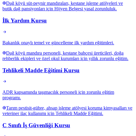
Dağ köyü süt-peynir mandıraları, kestane işleme atölyeleri ve
butik dağ pansiyonları için Hijyen Belgesi yasal zorunluluk.
İlk Yardım Kursu
Bakanlık onaylı temel ve güncelleme ilk yardım eğitimleri.
Dağ köyü mandıra personeli, kestane bahçesi üreticileri, doğa
rehberlik ekipleri ve özel okul kurumları için yıllık zorunlu eğitim.
Tehlikeli Madde Eğitimi Kursu
ADR kapsamında taşımacılık personeli için zorunlu eğitim
programı.
Tarım pestisit-gübre, ahşap işleme atölyesi koruma kimyasalları ve
veteriner ilaç kullanımı için Tehlikeli Madde Eğitimi.
C Sınıfı İş Güvenliği Kursu