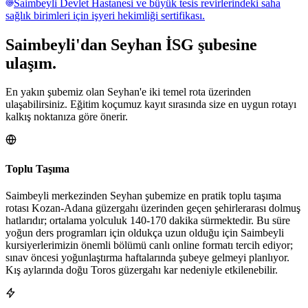
Saimbeyli Devlet Hastanesi ve büyük tesis revirlerindeki saha
sağlık birimleri için işyeri hekimliği sertifikası.
Saimbeyli
'dan
Seyhan
İSG şubesine
ulaşım.
En yakın şubemiz olan Seyhan'e iki temel rota üzerinden
ulaşabilirsiniz. Eğitim koçumuz kayıt sırasında size en uygun rotayı
kalkış noktanıza göre önerir.
Toplu Taşıma
Saimbeyli merkezinden Seyhan şubemize en pratik toplu taşıma
rotası Kozan-Adana güzergahı üzerinden geçen şehirlerarası dolmuş
hatlarıdır; ortalama yolculuk 140-170 dakika sürmektedir. Bu süre
yoğun ders programları için oldukça uzun olduğu için Saimbeyli
kursiyerlerimizin önemli bölümü canlı online formatı tercih ediyor;
sınav öncesi yoğunlaştırma haftalarında şubeye gelmeyi planlıyor.
Kış aylarında doğu Toros güzergahı kar nedeniyle etkilenebilir.