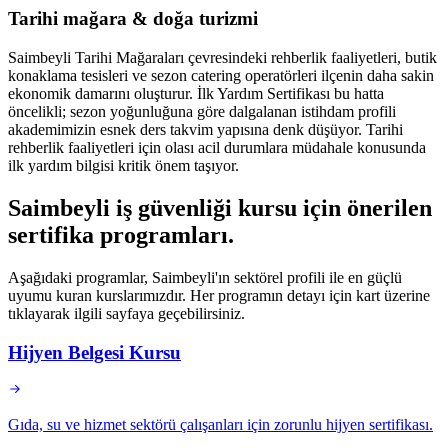
Tarihi mağara & doğa turizmi
Saimbeyli Tarihi Mağaraları çevresindeki rehberlik faaliyetleri, butik
konaklama tesisleri ve sezon catering operatörleri ilçenin daha sakin
ekonomik damarını oluşturur. İlk Yardım Sertifikası bu hatta
öncelikli; sezon yoğunluğuna göre dalgalanan istihdam profili
akademimizin esnek ders takvim yapısına denk düşüyor. Tarihi
rehberlik faaliyetleri için olası acil durumlara müdahale konusunda
ilk yardım bilgisi kritik önem taşıyor.
Saimbeyli
iş güvenliği kursu için
önerilen
sertifika programları
.
Aşağıdaki programlar, Saimbeyli'ın sektörel profili ile en güçlü
uyumu kuran kurslarımızdır. Her programın detayı için kart üzerine
tıklayarak ilgili sayfaya geçebilirsiniz.
Hijyen Belgesi Kursu
Gıda, su ve hizmet sektörü çalışanları için zorunlu hijyen sertifikası.