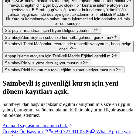
için ÇSGB onaylı olarak hazırlanmış İSG kapsamında bir farkındalık ve
mevzuat eğitimidir. Eğer büyük ölçekli bir kestane işleme atölyenize
geçtiyseniz B Sınıfı iş güvenliği uzmanı bulundurma yükümlülüğü
çalışan eşiği üzerinde devreye girer; akademimizin Tehlikeli Madde +
İlk Yardım kombinasyon paketi tarım işletmecileri için optimize edilmiş
bir set sunuyor.
Süt-peynir mandıram için Hijyen Belgesi yeterli mi?
Saimbeyli'den Seyhan şubenize her hafta gelmem gerekir mi?
Saimbeyli Tarihi Mağaraları çevresinde rehberlik yapıyorum, hangi belge
önerilir?
Ahşap işleme atölyem için Tehlikeli Madde Eğitimi gerekli mi?
Saimbeyli'de yüz yüze ders açıyor musunuz?
Saimbeyli'deki bir kuruma toplu eğitim hizmeti veriyor musunuz?
Saimbeyli
iş güvenliği kursu için
yeni
dönem kayıtları açık
.
Saimbeyli'dan başvuracaksanız eğitim danışmanımız size en uygun
şubeyi, programı ve ödeme planını birlikte oluşturur. Hiçbir aşamada
ön ödeme istenmez.
Adana
il sayfasının tamamına bak
Ücretsiz Ön Başvuru
+90 322 911 03 86
WhatsApp ile yaz