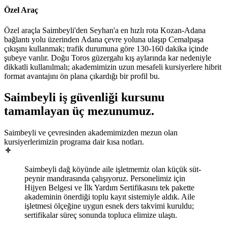
Özel Araç
Özel araçla Saimbeyli'den Seyhan'a en hızlı rota Kozan-Adana
bağlantı yolu üzerinden Adana çevre yoluna ulaşıp Cemalpaşa
çıkışını kullanmak; trafik durumuna göre 130-160 dakika içinde
şubeye varılır. Doğu Toros güzergahı kış aylarında kar nedeniyle
dikkatli kullanılmalı; akademimizin uzun mesafeli kursiyerlere hibrit
format avantajını ön plana çıkardığı bir profil bu.
Saimbeyli
iş güvenliği kursunu
tamamlayan
üç mezunumuz
.
Saimbeyli ve çevresinden akademimizden mezun olan
kursiyerlerimizin programa dair kısa notları.
Saimbeyli dağ köyünde aile işletmemiz olan küçük süt-
peynir mandırasında çalışıyoruz. Personelimiz için
Hijyen Belgesi ve İlk Yardım Sertifikasını tek pakette
akademinin önerdiği toplu kayıt sistemiyle aldık. Aile
işletmesi ölçeğine uygun esnek ders takvimi kuruldu;
sertifikalar süreç sonunda topluca elimize ulaştı.