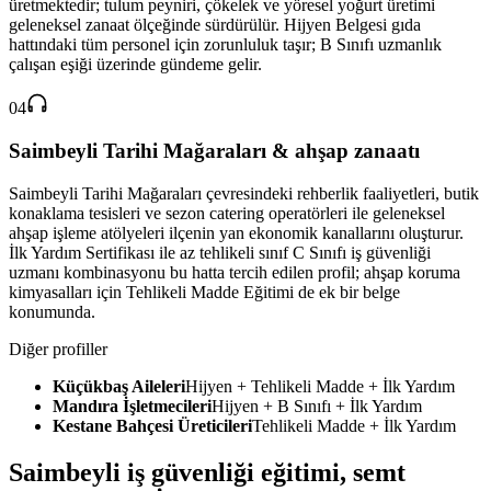
üretmektedir; tulum peyniri, çökelek ve yöresel yoğurt üretimi
geleneksel zanaat ölçeğinde sürdürülür. Hijyen Belgesi gıda
hattındaki tüm personel için zorunluluk taşır; B Sınıfı uzmanlık
çalışan eşiği üzerinde gündeme gelir.
04
Saimbeyli Tarihi Mağaraları & ahşap zanaatı
Saimbeyli Tarihi Mağaraları çevresindeki rehberlik faaliyetleri, butik
konaklama tesisleri ve sezon catering operatörleri ile geleneksel
ahşap işleme atölyeleri ilçenin yan ekonomik kanallarını oluşturur.
İlk Yardım Sertifikası ile az tehlikeli sınıf C Sınıfı iş güvenliği
uzmanı kombinasyonu bu hatta tercih edilen profil; ahşap koruma
kimyasalları için Tehlikeli Madde Eğitimi de ek bir belge
konumunda.
Diğer profiller
Küçükbaş Aileleri
Hijyen + Tehlikeli Madde + İlk Yardım
Mandıra İşletmecileri
Hijyen + B Sınıfı + İlk Yardım
Kestane Bahçesi Üreticileri
Tehlikeli Madde + İlk Yardım
Saimbeyli
iş güvenliği eğitimi,
semt