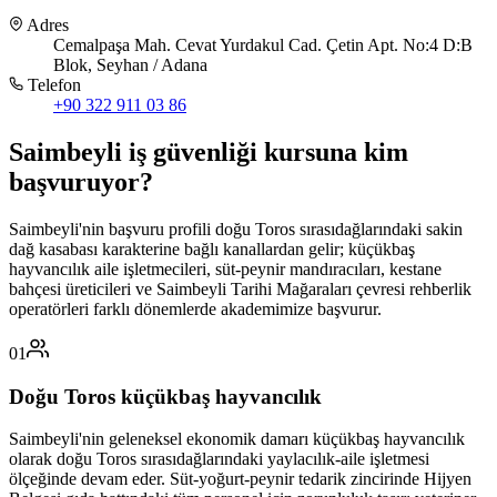
Adres
Cemalpaşa Mah. Cevat Yurdakul Cad. Çetin Apt. No:4 D:B
Blok, Seyhan / Adana
Telefon
+90 322 911 03 86
Saimbeyli
iş güvenliği kursuna
kim
başvuruyor
?
Saimbeyli'nin başvuru profili doğu Toros sırasıdağlarındaki sakin
dağ kasabası karakterine bağlı kanallardan gelir; küçükbaş
hayvancılık aile işletmecileri, süt-peynir mandıracıları, kestane
bahçesi üreticileri ve Saimbeyli Tarihi Mağaraları çevresi rehberlik
operatörleri farklı dönemlerde akademimize başvurur.
01
Doğu Toros küçükbaş hayvancılık
Saimbeyli'nin geleneksel ekonomik damarı küçükbaş hayvancılık
olarak doğu Toros sırasıdağlarındaki yaylacılık-aile işletmesi
ölçeğinde devam eder. Süt-yoğurt-peynir tedarik zincirinde Hijyen