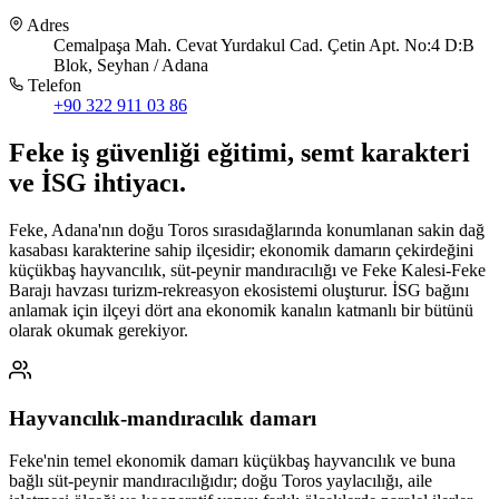
Adres
Cemalpaşa Mah. Cevat Yurdakul Cad. Çetin Apt. No:4 D:B
Blok, Seyhan / Adana
Telefon
+90 322 911 03 86
Feke
iş güvenliği eğitimi,
semt karakteri
ve İSG ihtiyacı
.
Feke, Adana'nın doğu Toros sırasıdağlarında konumlanan sakin dağ
kasabası karakterine sahip ilçesidir; ekonomik damarın çekirdeğini
küçükbaş hayvancılık, süt-peynir mandıracılığı ve Feke Kalesi-Feke
Barajı havzası turizm-rekreasyon ekosistemi oluşturur. İSG bağını
anlamak için ilçeyi dört ana ekonomik kanalın katmanlı bir bütünü
olarak okumak gerekiyor.
Hayvancılık-mandıracılık damarı
Feke'nin temel ekonomik damarı küçükbaş hayvancılık ve buna
bağlı süt-peynir mandıracılığıdır; doğu Toros yaylacılığı, aile