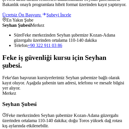
Bakanlık onaylı programlara hibrit format üzerinden kayıt yaptırıyor.
Ücretsiz Ön Başvuru
Şubeyi İncele
En Yakın Şube
Seyhan Şubesi
Merkez
Süre
Feke merkezinden Seyhan şubemize Kozan-Adana
güzergahı üzerinden ortalama 110-140 dakika
Telefon
+90 322 911 03 86
Feke
iş güvenliği kursu için
Seyhan
şubesi
.
Feke'dan başvuran kursiyerlerimiz Seyhan şubemize bağlı olarak
kayıt oluyor. Aşağıda şubenin tam adresi, telefonu ve mesafe bilgisi
yer alıyor.
Merkez
Seyhan Şubesi
Feke merkezinden Seyhan şubemize Kozan-Adana güzergahı
üzerinden ortalama 110-140 dakika; doğu Toros yüksek dağ rotası
kış aylarında etkilenebilir.