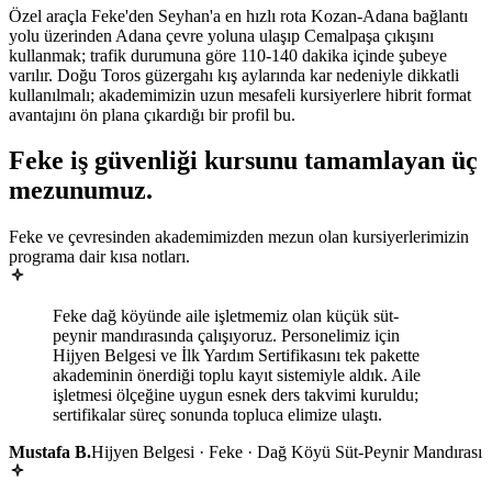
Özel araçla Feke'den Seyhan'a en hızlı rota Kozan-Adana bağlantı
yolu üzerinden Adana çevre yoluna ulaşıp Cemalpaşa çıkışını
kullanmak; trafik durumuna göre 110-140 dakika içinde şubeye
varılır. Doğu Toros güzergahı kış aylarında kar nedeniyle dikkatli
kullanılmalı; akademimizin uzun mesafeli kursiyerlere hibrit format
avantajını ön plana çıkardığı bir profil bu.
Feke
iş güvenliği kursunu tamamlayan
üç
mezunumuz
.
Feke ve çevresinden akademimizden mezun olan kursiyerlerimizin
programa dair kısa notları.
Feke dağ köyünde aile işletmemiz olan küçük süt-
peynir mandırasında çalışıyoruz. Personelimiz için
Hijyen Belgesi ve İlk Yardım Sertifikasını tek pakette
akademinin önerdiği toplu kayıt sistemiyle aldık. Aile
işletmesi ölçeğine uygun esnek ders takvimi kuruldu;
sertifikalar süreç sonunda topluca elimize ulaştı.
Mustafa B.
Hijyen Belgesi · Feke · Dağ Köyü Süt-Peynir Mandırası