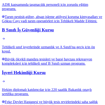
ADR kapsamında taşımacılık personeli için zorunlu eğitim
programı.
Tarım pestisit-gübre, ahşap işleme atölyesi koruma kimyasalları ve
Göksu Çayı vadi tarım operatörleri için Tehlikeli Madde Eğitimi.
B Sınıfı İş Güvenliği Kursu
Tehlikeli sınıf işyerlerinde uzmanlık ve A Sınıfı'na geçiş için ön
koşul.
Büyük ölçekli mandıra tesisleri ve baraj havzası rekreasyon
kompleksleri için tehlikeli sınıf B Sınıfı uzman programı.
İşyeri Hekimliği Kursu
Hekim diplomalı katılımcılar için 220 saatlik Bakanlık onaylı
sertifika programı.
Feke Devlet Hastanesi ve büyük tesis revirlerindeki saha sağlık