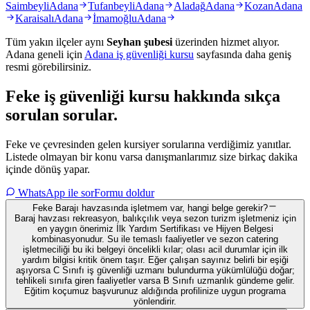
Saimbeyli
Adana
Tufanbeyli
Adana
Aladağ
Adana
Kozan
Adana
Karaisalı
Adana
İmamoğlu
Adana
Tüm yakın ilçeler aynı
Seyhan
şubesi
üzerinden hizmet alıyor.
Adana
geneli için
Adana
iş güvenliği kursu
sayfasında daha geniş
resmi görebilirsiniz.
Feke
iş güvenliği kursu hakkında
sıkça
sorulan sorular
.
Feke ve çevresinden gelen kursiyer sorularına verdiğimiz yanıtlar.
Listede olmayan bir konu varsa danışmanlarımız size birkaç dakika
içinde dönüş yapar.
WhatsApp ile sor
Formu doldur
Feke Barajı havzasında işletmem var, hangi belge gerekir?
Baraj havzası rekreasyon, balıkçılık veya sezon turizm işletmeniz için
en yaygın önerimiz İlk Yardım Sertifikası ve Hijyen Belgesi
kombinasyonudur. Su ile temaslı faaliyetler ve sezon catering
işletmeciliği bu iki belgeyi öncelikli kılar; olası acil durumlar için ilk
yardım bilgisi kritik önem taşır. Eğer çalışan sayınız belirli bir eşiği
aşıyorsa C Sınıfı iş güvenliği uzmanı bulundurma yükümlülüğü doğar;
tehlikeli sınıfa giren faaliyetler varsa B Sınıfı uzmanlık gündeme gelir.
Eğitim koçumuz başvurunuz aldığında profilinize uygun programa
yönlendirir.