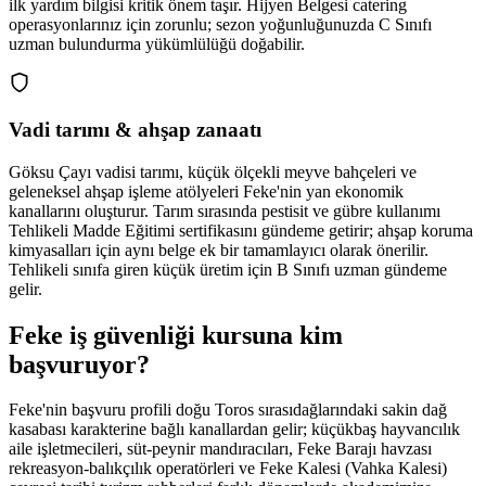
ilk yardım bilgisi kritik önem taşır. Hijyen Belgesi catering
operasyonlarınız için zorunlu; sezon yoğunluğunuzda C Sınıfı
uzman bulundurma yükümlülüğü doğabilir.
Vadi tarımı & ahşap zanaatı
Göksu Çayı vadisi tarımı, küçük ölçekli meyve bahçeleri ve
geleneksel ahşap işleme atölyeleri Feke'nin yan ekonomik
kanallarını oluşturur. Tarım sırasında pestisit ve gübre kullanımı
Tehlikeli Madde Eğitimi sertifikasını gündeme getirir; ahşap koruma
kimyasalları için aynı belge ek bir tamamlayıcı olarak önerilir.
Tehlikeli sınıfa giren küçük üretim için B Sınıfı uzman gündeme
gelir.
Feke
iş güvenliği kursuna
kim
başvuruyor
?
Feke'nin başvuru profili doğu Toros sırasıdağlarındaki sakin dağ
kasabası karakterine bağlı kanallardan gelir; küçükbaş hayvancılık
aile işletmecileri, süt-peynir mandıracıları, Feke Barajı havzası
rekreasyon-balıkçılık operatörleri ve Feke Kalesi (Vahka Kalesi)