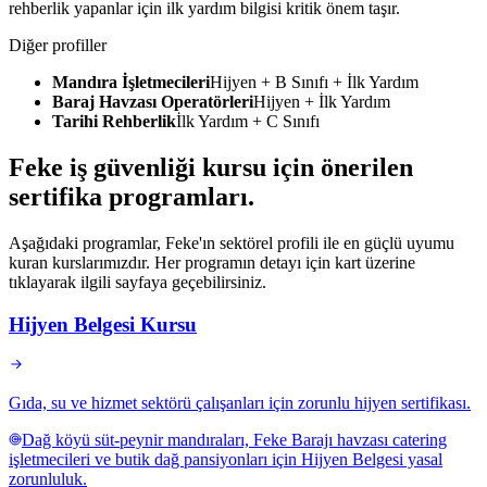
rehberlik yapanlar için ilk yardım bilgisi kritik önem taşır.
Diğer profiller
Mandıra İşletmecileri
Hijyen + B Sınıfı + İlk Yardım
Baraj Havzası Operatörleri
Hijyen + İlk Yardım
Tarihi Rehberlik
İlk Yardım + C Sınıfı
Feke
iş güvenliği kursu için
önerilen
sertifika programları
.
Aşağıdaki programlar, Feke'ın sektörel profili ile en güçlü uyumu
kuran kurslarımızdır. Her programın detayı için kart üzerine
tıklayarak ilgili sayfaya geçebilirsiniz.
Hijyen Belgesi Kursu
Gıda, su ve hizmet sektörü çalışanları için zorunlu hijyen sertifikası.
Dağ köyü süt-peynir mandıraları, Feke Barajı havzası catering
işletmecileri ve butik dağ pansiyonları için Hijyen Belgesi yasal
zorunluluk.