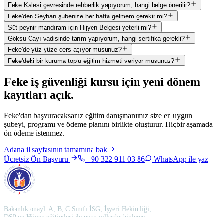
Feke Kalesi çevresinde rehberlik yapıyorum, hangi belge önerilir?
Feke'den Seyhan şubenize her hafta gelmem gerekir mi?
Süt-peynir mandıram için Hijyen Belgesi yeterli mi?
Göksu Çayı vadisinde tarım yapıyorum, hangi sertifika gerekli?
Feke'de yüz yüze ders açıyor musunuz?
Feke'deki bir kuruma toplu eğitim hizmeti veriyor musunuz?
Feke
iş güvenliği kursu için
yeni dönem
kayıtları açık
.
Feke'dan başvuracaksanız eğitim danışmanımız size en uygun
şubeyi, programı ve ödeme planını birlikte oluşturur. Hiçbir aşamada
ön ödeme istenmez.
Adana
il sayfasının tamamına bak
Ücretsiz Ön Başvuru
+90 322 911 03 86
WhatsApp ile yaz
Bakanlık onaylı A, B, C Sınıfı İSG, İşyeri Hekimliği,
DSP ve Hijyen eğitimleri ile uzun yıllardır binlerce