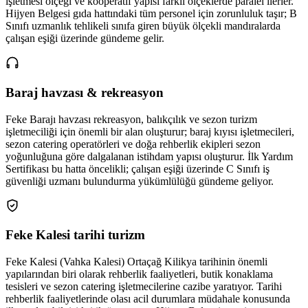
işletmesi ölçeği ve kooperatif yapısı farklı ölçeklerde paralel ilerler.
Hijyen Belgesi gıda hattındaki tüm personel için zorunluluk taşır; B
Sınıfı uzmanlık tehlikeli sınıfa giren büyük ölçekli mandıralarda
çalışan eşiği üzerinde gündeme gelir.
Baraj havzası & rekreasyon
Feke Barajı havzası rekreasyon, balıkçılık ve sezon turizm
işletmeciliği için önemli bir alan oluşturur; baraj kıyısı işletmecileri,
sezon catering operatörleri ve doğa rehberlik ekipleri sezon
yoğunluğuna göre dalgalanan istihdam yapısı oluşturur. İlk Yardım
Sertifikası bu hatta öncelikli; çalışan eşiği üzerinde C Sınıfı iş
güvenliği uzmanı bulundurma yükümlülüğü gündeme geliyor.
Feke Kalesi tarihi turizm
Feke Kalesi (Vahka Kalesi) Ortaçağ Kilikya tarihinin önemli
yapılarından biri olarak rehberlik faaliyetleri, butik konaklama
tesisleri ve sezon catering işletmecilerine cazibe yaratıyor. Tarihi
rehberlik faaliyetlerinde olası acil durumlara müdahale konusunda