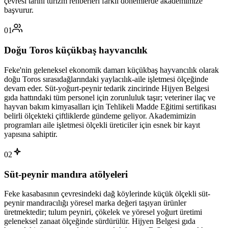
çevresi tarihi turizm rehberleri farklı dönemlerde akademimize
başvurur.
01
Doğu Toros küçükbaş hayvancılık
Feke'nin geleneksel ekonomik damarı küçükbaş hayvancılık olarak
doğu Toros sırasıdağlarındaki yaylacılık-aile işletmesi ölçeğinde
devam eder. Süt-yoğurt-peynir tedarik zincirinde Hijyen Belgesi
gıda hattındaki tüm personel için zorunluluk taşır; veteriner ilaç ve
hayvan bakım kimyasalları için Tehlikeli Madde Eğitimi sertifikası
belirli ölçekteki çiftliklerde gündeme geliyor. Akademimizin
programları aile işletmesi ölçekli üreticiler için esnek bir kayıt
yapısına sahiptir.
02
Süt-peynir mandıra atölyeleri
Feke kasabasının çevresindeki dağ köylerinde küçük ölçekli süt-
peynir mandıracılığı yöresel marka değeri taşıyan ürünler
üretmektedir; tulum peyniri, çökelek ve yöresel yoğurt üretimi
geleneksel zanaat ölçeğinde sürdürülür. Hijyen Belgesi gıda