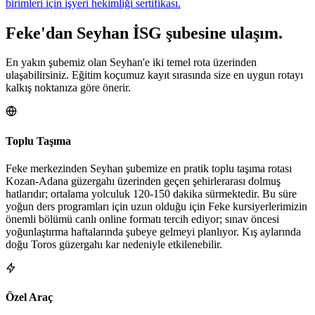
birimleri için işyeri hekimliği sertifikası.
Feke
'dan
Seyhan
İSG şubesine
ulaşım.
En yakın şubemiz olan Seyhan'e iki temel rota üzerinden
ulaşabilirsiniz. Eğitim koçumuz kayıt sırasında size en uygun rotayı
kalkış noktanıza göre önerir.
Toplu Taşıma
Feke merkezinden Seyhan şubemize en pratik toplu taşıma rotası
Kozan-Adana güzergahı üzerinden geçen şehirlerarası dolmuş
hatlarıdır; ortalama yolculuk 120-150 dakika sürmektedir. Bu süre
yoğun ders programları için uzun olduğu için Feke kursiyerlerimizin
önemli bölümü canlı online formatı tercih ediyor; sınav öncesi
yoğunlaştırma haftalarında şubeye gelmeyi planlıyor. Kış aylarında
doğu Toros güzergahı kar nedeniyle etkilenebilir.
Özel Araç