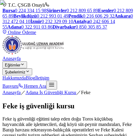
T.C. ÇSGB Onaylı
Bursa
0 224 334 15 98
Şirinevler
0 212 809 65 89
Esenler
0 212 809
65 89
Beylikdüzü
0 212 993 01 49
Pendik
0 216 606 29 32
Ankara
0
312 472 04 10
İzmir
0 232 329 09 10
Antalya
0 242 606 14
55
Adana
0 322 911 03 86
Diyarbakır
0 850 305 85 37
Online Ödeme
Anasayfa
Eğitimler
Şubelerimiz
Hakkımızda
Blog
İletişim
Başvuru
Hemen Ara
Anasayfa
／
Adana İş Güvenliği Kursu
／
Feke
Feke
iş güvenliği kursu
Feke iş güvenliği eğitimi talep eden doğu Toros küçükbaş
hayvancılık aile işletmecileri, dağ köyü süt-peynir mandıraları, Feke
Barajı havzası rekreasyon-balıkçılık operatörleri ve Feke Kalesi
çevresi tarihi turizm rehberleri akademimizin Seyhan şubesindeki