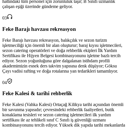
hattındaki tüm personel için zorunluluk taşır; B Sınıfı uzmanlık
çalışan eşiği üzerinde gündeme geliyor.
03
Feke Barajı havzası rekreasyon
Feke Barajı havzası rekreasyon, balıkçılık ve sezon turizm
işletmeciliği için önemli bir alan oluşturur; baraj kıyısı işletmecileri,
sezon catering operatörleri ve doğa rehberlik ekipleri İlk Yardım
Sertifikası ile Hijyen Belgesi kombinasyonunu işletme bazlı tercih
ediyor. Sezon yoğunluğuna göre dalgalanan istihdam profili
akademimizin esnek ders takvim yapısına denk düşüyor; Göksu
Çayı vadisi rafting ve doğa rotalarına yan tedarikleri tamamlıyor.
04
Feke Kalesi & tarihi rehberlik
Feke Kalesi (Vahka Kalesi) Ortaçağ Kilikya tarihi açısından önemli
bir savunma yapısıdır; çevresindeki rehberlik faaliyetleri, butik
konaklama tesisleri ve sezon catering işletmecileri ilk yardım
sertifikası ile az tehlikeli sınıf C Sınıfı iş güvenliği uzmanı
kombinasyonunu tercih ediyor. Yüksek dik yapıda tarihi mekanlarda