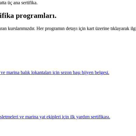
tta üç ana sertifika.
tifika programları
.
n kurslarımızdır. Her programın detayı için kart üzerine tıklayarak ilgil
ve marina balık lokantaları için sezon başı hijyen belgesi.
letmeleri ve marina yat ekipleri için ilk yardım sertifikası.