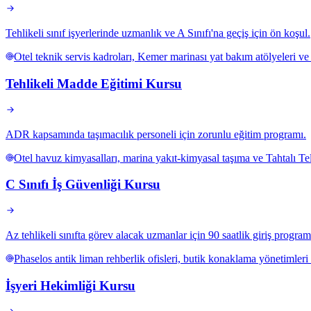
Tehlikeli sınıf işyerlerinde uzmanlık ve A Sınıfı'na geçiş için ön koşul.
Otel teknik servis kadroları, Kemer marinası yat bakım atölyeleri ve 
Tehlikeli Madde Eğitimi Kursu
ADR kapsamında taşımacılık personeli için zorunlu eğitim programı.
Otel havuz kimyasalları, marina yakıt-kimyasal taşıma ve Tahtalı Te
C Sınıfı İş Güvenliği Kursu
Az tehlikeli sınıfta görev alacak uzmanlar için 90 saatlik giriş program
Phaselos antik liman rehberlik ofisleri, butik konaklama yönetimleri
İşyeri Hekimliği Kursu