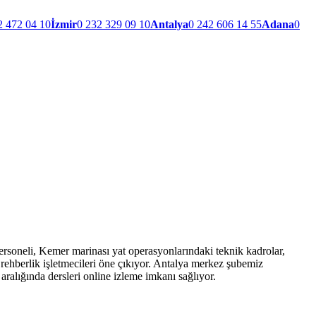
2 472 04 10
İzmir
0 232 329 09 10
Antalya
0 242 606 14 55
Adana
0
rsoneli, Kemer marinası yat operasyonlarındaki teknik kadrolar,
k rehberlik işletmecileri öne çıkıyor. Antalya merkez şubemiz
aralığında dersleri online izleme imkanı sağlıyor.