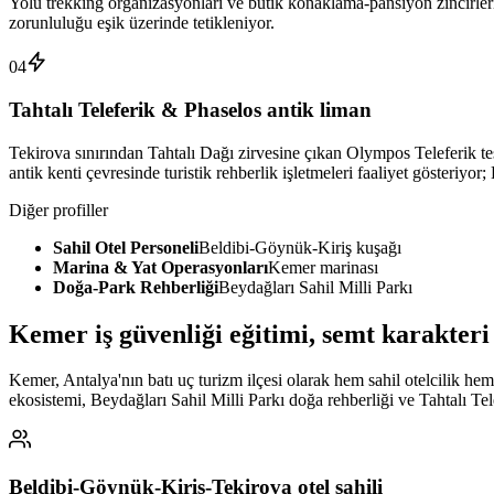
Yolu trekking organizasyonları ve butik konaklama-pansiyon zincirleri ça
zorunluluğu eşik üzerinde tetikleniyor.
04
Tahtalı Teleferik & Phaselos antik liman
Tekirova sınırından Tahtalı Dağı zirvesine çıkan Olympos Teleferik tesi
antik kenti çevresinde turistik rehberlik işletmeleri faaliyet gösteriyor
Diğer profiller
Sahil Otel Personeli
Beldibi-Göynük-Kiriş kuşağı
Marina & Yat Operasyonları
Kemer marinası
Doğa-Park Rehberliği
Beydağları Sahil Milli Parkı
Kemer
iş güvenliği eğitimi,
semt karakteri 
Kemer, Antalya'nın batı uç turizm ilçesi olarak hem sahil otelcilik hem
ekosistemi, Beydağları Sahil Milli Parkı doğa rehberliği ve Tahtalı T
Beldibi-Göynük-Kiriş-Tekirova otel sahili