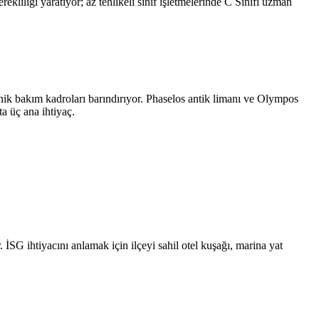
ekliliği yaratıyor; az tehlikeli sınıf işletmelerinde C Sınıfı uzman
eknik bakım kadroları barındırıyor. Phaselos antik limanı ve Olympos
ta üç ana ihtiyaç.
 İSG ihtiyacını anlamak için ilçeyi sahil otel kuşağı, marina yat