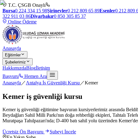
T.C. ÇSGB Onaylı
Bursa
0 224 334 15 98
Şirinevler
0 212 809 65 89
Esenler
0 212 809 
322 911 03 86
Diyarbakır
0 850 305 85 37
Online Ödeme
Anasayfa
Eğitimler
Şubelerimiz
Hakkımızda
Blog
İletişim
Başvuru
Hemen Ara
Anasayfa
／
Antalya İş Güvenliği Kursu
／
Kemer
Kemer
iş güvenliği kursu
Kemer iş güvenliği eğitimine başvuran kursiyerlerimiz arasında Beldi
Beydağları Sahil Milli Parkı'nın doğa rehberliği ekipleri, Tahtalı Tele
Muratpaşa Tahılpazarı'nda; D-400 batı sahil yolu üzerinden Kemer'den o
Ücretsiz Ön Başvuru
Şubeyi İncele
En Yakın Şube