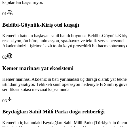
kapılardan başvuruyor.
01
Beldibi-Göynük-Kiriş otel kuşağı
Kemer'in batıdan başlayan sahil bandı boyunca Beldibi-Göynük-Kiriş-Ça
resepsiyon, ön büro, animasyon, spa-havuz ve teknik servis personeli iç
Akademimizin işletme bazlı toplu kayıt prosedürü bu hacme oturmuş
02
Kemer marinası yat ekosistemi
Kemer marinası Akdeniz'in batı yarımadası uç durağı olarak yat-tekne s
istihdam yaratıyor. Tehlikeli sınıf operasyon nedeniyle B Sınıfı iş güve
sertifikası kotası mevzuat kapsamında.
03
Beydağları Sahil Milli Parkı doğa rehberliği
Kemer'in iç hattındaki Beydağları Sahil Milli Parkı (Türkiye'nin öneml