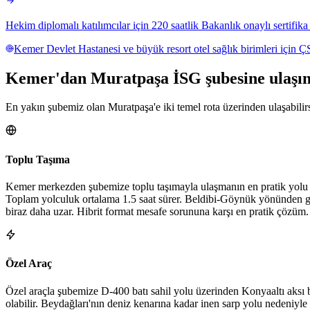
Hekim diplomalı katılımcılar için 220 saatlik Bakanlık onaylı sertifik
Kemer Devlet Hastanesi ve büyük resort otel sağlık birimleri için 
Kemer
'dan
Muratpaşa
İSG şubesine
ulaşı
En yakın şubemiz olan Muratpaşa'e iki temel rota üzerinden ulaşabilirs
Toplu Taşıma
Kemer merkezden şubemize toplu taşımayla ulaşmanın en pratik yolu K
Toplam yolculuk ortalama 1.5 saat sürer. Beldibi-Göynük yönünden gel
biraz daha uzar. Hibrit format mesafe sorununa karşı en pratik çözüm.
Özel Araç
Özel araçla şubemize D-400 batı sahil yolu üzerinden Konyaaltı aksı b
olabilir. Beydağları'nın deniz kenarına kadar inen sarp yolu nedeniyle ö