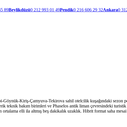
65 89
Beylikdüzü
0 212 993 01 49
Pendik
0 216 606 29 32
Ankara
0 31
bi-Göynük-Kiriş-Çamyuva-Tekirova sahil otelcilik kuşağındaki sezon pe
ferik teknik bakım birimleri ve Phaselos antik liman çevresindeki turisti
rtalama elli ila altmış beş dakikalık uzaklık. Hibrit format saha mesai 