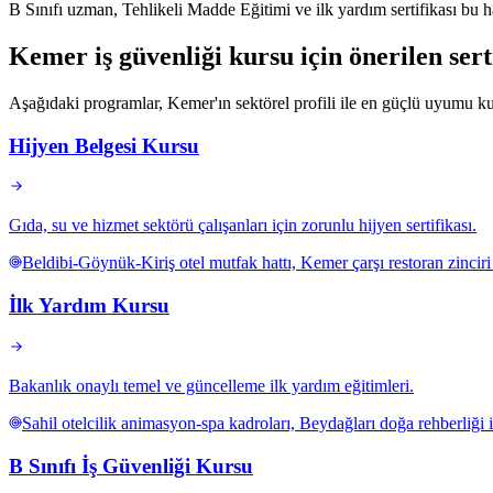
B Sınıfı uzman, Tehlikeli Madde Eğitimi ve ilk yardım sertifikası bu ha
Kemer
iş güvenliği kursu için
önerilen ser
Aşağıdaki programlar, Kemer'ın sektörel profili ile en güçlü uyumu kura
Hijyen Belgesi Kursu
Gıda, su ve hizmet sektörü çalışanları için zorunlu hijyen sertifikası.
Beldibi-Göynük-Kiriş otel mutfak hattı, Kemer çarşı restoran zinciri 
İlk Yardım Kursu
Bakanlık onaylı temel ve güncelleme ilk yardım eğitimleri.
Sahil otelcilik animasyon-spa kadroları, Beydağları doğa rehberliği iş
B Sınıfı İş Güvenliği Kursu