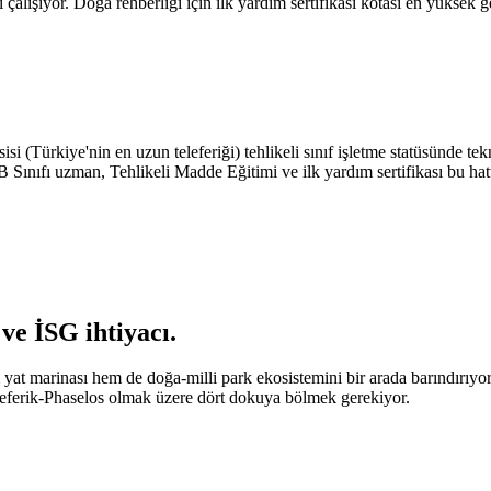
lışıyor. Doğa rehberliği için ilk yardım sertifikası kotası en yüksek ger
si (Türkiye'nin en uzun teleferiği) tehlikeli sınıf işletme statüsünde t
; B Sınıfı uzman, Tehlikeli Madde Eğitimi ve ilk yardım sertifikası bu hat
ve İSG ihtiyacı
.
 yat marinası hem de doğa-milli park ekosistemini bir arada barındırıyor.
eleferik-Phaselos olmak üzere dört dokuya bölmek gerekiyor.