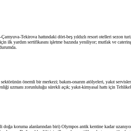
myuva-Tekirova hattındaki dört-beş yıldızlı resort otelleri sezon turi
in ilk yardım sertifikasını işletme bazında yeniliyor; mutfak ve caterin
 durumda.
ektörünün önemli bir merkezi; bakım-onarım atölyeleri, yakıt servisleri
nliği uzmanı zorunluluğu sürekli açık; yakıt-kimyasal hattı için Tehlikel
i doğa koruma alanlarından biri) Olympos antik kentine kadar uzanıyor. P