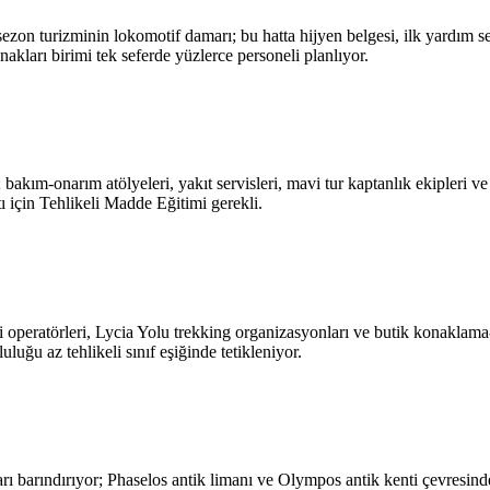
zon turizminin lokomotif damarı; bu hatta hijyen belgesi, ilk yardım ser
akları birimi tek seferde yüzlerce personeli planlıyor.
kım-onarım atölyeleri, yakıt servisleri, mavi tur kaptanlık ekipleri ve m
 için Tehlikeli Madde Eğitimi gerekli.
ari operatörleri, Lycia Yolu trekking organizasyonları ve butik konaklama
uluğu az tehlikeli sınıf eşiğinde tetikleniyor.
arı barındırıyor; Phaselos antik limanı ve Olympos antik kenti çevresindeki