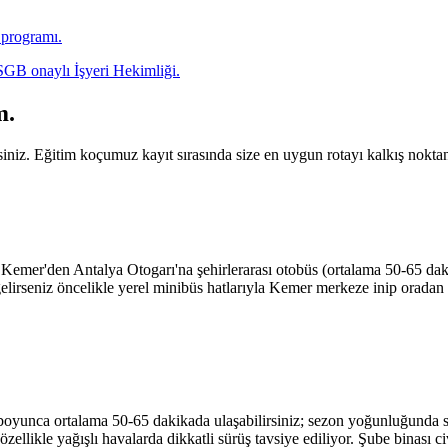
a programı.
ÇSGB onaylı İşyeri Hekimliği.
m.
iniz. Eğitim koçumuz kayıt sırasında size en uygun rotayı kalkış noktan
emer'den Antalya Otogarı'na şehirlerarası otobüs (ortalama 50-65 dak
irseniz öncelikle yerel minibüs hatlarıyla Kemer merkeze inip oradan 
oyunca ortalama 50-65 dakikada ulaşabilirsiniz; sezon yoğunluğunda sür
zellikle yağışlı havalarda dikkatli sürüş tavsiye ediliyor. Şube binası c