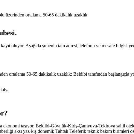
u üzerinden ortalama 50-65 dakikalık uzaklık
ubesi
.
yıt oluyor. Aşağıda şubenin tam adresi, telefonu ve mesafe bilgisi yer
 ortalama 50-65 dakikalık uzaklık; Beldibi tarafından başlangıçla yolc
talya
or
?
rma ekonomi taşıyor. Beldibi-Göynük-Kiriş-Çamyuva-Tekirova sahil otel
ehberliği aksı yaz-kış dönemli; Tahtalı Teleferik teknik bakım birimleri