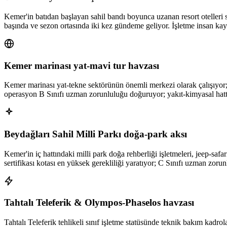
Kemer'in batıdan başlayan sahil bandı boyunca uzanan resort otelleri se
başında ve sezon ortasında iki kez gündeme geliyor. İşletme insan kayn
Kemer marinası yat-mavi tur havzası
Kemer marinası yat-tekne sektörünün önemli merkezi olarak çalışıyor; ba
operasyon B Sınıfı uzman zorunluluğu doğuruyor; yakıt-kimyasal hattı
Beydağları Sahil Milli Parkı doğa-park aksı
Kemer'in iç hattındaki milli park doğa rehberliği işletmeleri, jeep-saf
sertifikası kotası en yüksek gerekliliği yaratıyor; C Sınıfı uzman zorunl
Tahtalı Teleferik & Olympos-Phaselos havzası
Tahtalı Teleferik tehlikeli sınıf işletme statüsünde teknik bakım kadrol