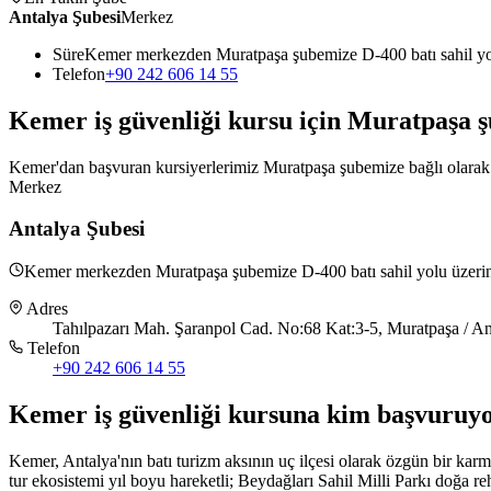
Antalya Şubesi
Merkez
Süre
Kemer merkezden Muratpaşa şubemize D-400 batı sahil yol
Telefon
+90 242 606 14 55
Kemer
iş güvenliği kursu için
Muratpaşa
ş
Kemer'dan başvuran kursiyerlerimiz Muratpaşa şubemize bağlı olarak ka
Merkez
Antalya Şubesi
Kemer merkezden Muratpaşa şubemize D-400 batı sahil yolu üzerinden
Adres
Tahılpazarı Mah. Şaranpol Cad. No:68 Kat:3-5, Muratpaşa / An
Telefon
+90 242 606 14 55
Kemer
iş güvenliği kursuna
kim başvuruy
Kemer, Antalya'nın batı turizm aksının uç ilçesi olarak özgün bir ka
tur ekosistemi yıl boyu hareketli; Beydağları Sahil Milli Parkı doğa r