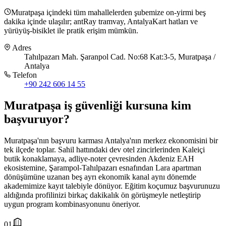
Muratpaşa içindeki tüm mahallelerden şubemize on-yirmi beş
dakika içinde ulaşılır; antRay tramvay, AntalyaKart hatları ve
yürüyüş-bisiklet ile pratik erişim mümkün.
Adres
Tahılpazarı Mah. Şaranpol Cad. No:68 Kat:3-5, Muratpaşa /
Antalya
Telefon
+90 242 606 14 55
Muratpaşa
iş güvenliği kursuna
kim
başvuruyor
?
Muratpaşa'nın başvuru karması Antalya'nın merkez ekonomisini bir
tek ilçede toplar. Sahil hattındaki dev otel zincirlerinden Kaleiçi
butik konaklamaya, adliye-noter çevresinden Akdeniz EAH
ekosistemine, Şarampol-Tahılpazarı esnafından Lara apartman
dönüşümüne uzanan beş ayrı ekonomik kanal aynı dönemde
akademimize kayıt talebiyle dönüyor. Eğitim koçumuz başvurunuzu
aldığında profilinizi birkaç dakikalık ön görüşmeyle netleştirip
uygun program kombinasyonunu öneriyor.
01