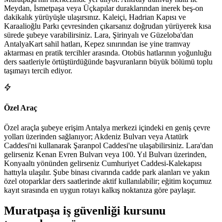
Meydan, İsmetpaşa veya Üçkapılar duraklarından inerek beş-on
dakikalık yürüyüşle ulaşırsınız. Kaleiçi, Hadrian Kapısı ve
Karaalioğlu Parkı çevresinden çıkarsanız doğrudan yürüyerek kısa
sürede şubeye varabilirsiniz. Lara, Şirinyalı ve Güzeloba'dan
AntalyaKart sahil hatları, Kepez sınırından ise yine tramvay
aktarması en pratik tercihler arasında. Otobüs hatlarının yoğunluğu
ders saatleriyle örtüştürdüğünde başvuranların büyük bölümü toplu
taşımayı tercih ediyor.
Özel Araç
Özel araçla şubeye erişim Antalya merkezi içindeki en geniş çevre
yolları üzerinden sağlanıyor; Akdeniz Bulvarı veya Atatürk
Caddesi'ni kullanarak Şaranpol Caddesi'ne ulaşabilirsiniz. Lara'dan
gelirseniz Kenan Evren Bulvarı veya 100. Yıl Bulvarı üzerinden,
Konyaaltı yönünden gelirseniz Cumhuriyet Caddesi-Kalekapısı
hattıyla ulaşılır. Şube binası civarında cadde park alanları ve yakın
özel otoparklar ders saatlerinde aktif kullanılabilir; eğitim koçumuz
kayıt sırasında en uygun rotayı kalkış noktanıza göre paylaşır.
Muratpaşa
iş güvenliği kursunu