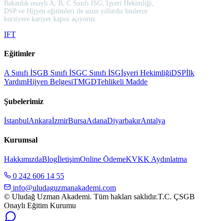
Bakanlık onaylı A, B, C Sınıfı İSG, İşyeri Hekimliği,
DSP ve Hijyen eğitimleri ile uzun yıllardır binlerce
kursiyere kariyer kapısı açıyoruz.
I
F
T
Eğitimler
A Sınıfı İSG
B Sınıfı İSG
C Sınıfı İSG
İşyeri Hekimliği
DSP
İlk
Yardım
Hijyen Belgesi
TMGD
Tehlikeli Madde
Şubelerimiz
İstanbul
Ankara
İzmir
Bursa
Adana
Diyarbakır
Antalya
Kurumsal
Hakkımızda
Blog
İletişim
Online Ödeme
KVKK Aydınlatma
0 242 606 14 55
info@uludaguzmanakademi.com
© Uludağ Uzman Akademi. Tüm hakları saklıdır.
T.C. ÇSGB
Onaylı Eğitim Kurumu