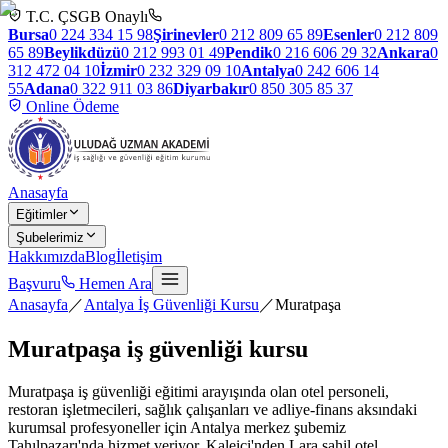
T.C. ÇSGB Onaylı
Bursa
0 224 334 15 98
Şirinevler
0 212 809 65 89
Esenler
0 212 809
65 89
Beylikdüzü
0 212 993 01 49
Pendik
0 216 606 29 32
Ankara
0
312 472 04 10
İzmir
0 232 329 09 10
Antalya
0 242 606 14
55
Adana
0 322 911 03 86
Diyarbakır
0 850 305 85 37
Online Ödeme
Anasayfa
Eğitimler
Şubelerimiz
Hakkımızda
Blog
İletişim
Başvuru
Hemen Ara
Anasayfa
／
Antalya İş Güvenliği Kursu
／
Muratpaşa
Muratpaşa
iş güvenliği kursu
Muratpaşa iş güvenliği eğitimi arayışında olan otel personeli,
restoran işletmecileri, sağlık çalışanları ve adliye-finans aksındaki
kurumsal profesyoneller için Antalya merkez şubemiz
Tahılpazarı'nda hizmet veriyor. Kaleiçi'nden Lara sahil otel