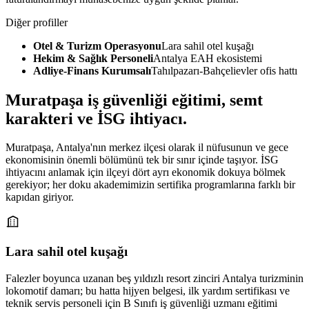
Diğer profiller
Otel & Turizm Operasyonu
Lara sahil otel kuşağı
Hekim & Sağlık Personeli
Antalya EAH ekosistemi
Adliye-Finans Kurumsalı
Tahılpazarı-Bahçelievler ofis hattı
Muratpaşa
iş güvenliği eğitimi,
semt
karakteri ve İSG ihtiyacı
.
Muratpaşa, Antalya'nın merkez ilçesi olarak il nüfusunun ve gece
ekonomisinin önemli bölümünü tek bir sınır içinde taşıyor. İSG
ihtiyacını anlamak için ilçeyi dört ayrı ekonomik dokuya bölmek
gerekiyor; her doku akademimizin sertifika programlarına farklı bir
kapıdan giriyor.
Lara sahil otel kuşağı
Falezler boyunca uzanan beş yıldızlı resort zinciri Antalya turizminin
lokomotif damarı; bu hatta hijyen belgesi, ilk yardım sertifikası ve
teknik servis personeli için B Sınıfı iş güvenliği uzmanı eğitimi