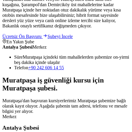
kuşağına, Şarampol'dan Demirciköy üst mahallelerine kadar
Muratpaşa içinde her noktadan otuz dakikalık yürüme veya kısa
otobüs mesafesinde bize ulaşabilirsiniz; hibrit format sayesinde
dersleri yüz yüze veya canlı online izleme tercihi size kalıyor,
Bakanlık onaylı sertifikanız değişmeden çıkıyor.
Ücretsiz Ön Başvuru
Şubeyi İncele
En Yakın Şube
Antalya Şubesi
Merkez
Süre
Muratpaşa içindeki tüm mahallelerden şubemize on-yirmi
beş dakika içinde ulaşılır
Telefon
+90 242 606 14 55
Muratpaşa
iş güvenliği kursu için
Muratpaşa
şubesi
.
Muratpaşa'dan başvuran kursiyerlerimiz Muratpaşa şubemize bağlı
olarak kayıt oluyor. Aşağıda şubenin tam adresi, telefonu ve mesafe
bilgisi yer alıyor.
Merkez
Antalya Şubesi