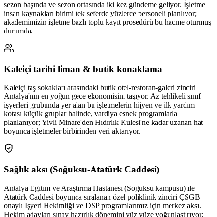
sezon başında ve sezon ortasında iki kez gündeme geliyor. İşletme
insan kaynakları birimi tek seferde yüzlerce personeli planlıyor;
akademimizin işletme bazlı toplu kayıt prosedürü bu hacme oturmuş
durumda.
Kaleiçi tarihi liman & butik konaklama
Kaleiçi taş sokakları arasındaki butik otel-restoran-galeri zinciri
Antalya'nın en yoğun gece ekonomisini taşıyor. Az tehlikeli sınıf
işyerleri grubunda yer alan bu işletmelerin hijyen ve ilk yardım
kotası küçük gruplar halinde, vardiya esnek programlarla
planlanıyor; Yivli Minare'den Hıdırlık Kulesi'ne kadar uzanan hat
boyunca işletmeler birbirinden veri aktarıyor.
Sağlık aksı (Soğuksu-Atatürk Caddesi)
Antalya Eğitim ve Araştırma Hastanesi (Soğuksu kampüsü) ile
Atatürk Caddesi boyunca sıralanan özel poliklinik zinciri ÇSGB
onaylı İşyeri Hekimliği ve DSP programlarımız için merkez aksı.
Hekim adayları sınav hazırlık dönemini yüz yüze yoğunlaştırıyor;