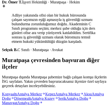
Dr. Ömer T.
İşyeri Hekimliği · Muratpaşa · Hekim
Adliye yakınında ofisi olan bir hukuk bürosunda
çalışan sayımızın eşiği aşmasıyla iş güvenliği uzmanı
bulundurma zorunluluğumuz doğdu. Akademinin C
Sınıfı programını seçtim; merkez şube olduğu için ders
günleri ofise ara verip yürüyerek katılabildim. Sertifika
sonrası iş güvenliği uzmanı olarak büromuzu temsil
etmem hukuki yükümlülüğü düzgün karşıladı.
Selçuk B.
C Sınıfı · Muratpaşa · Avukat
Muratpaşa çevresinden başvuran diğer
ilçeler
Muratpaşa dışında Muratpaşa şubemize bağlı çalışan komşu ilçelerin
İSG sayfaları. Yakın çevreden başvuracaksanız ilçenize özel sayfaya
geçerek detayları inceleyebilirsiniz.
Konyaaltı
Antalya Merkez
Kepez
Antalya Merkez
Aksu
Antalya
Doğu
Döşemealtı
Antalya Kuzey
Serik
Antalya Doğu
Manavgat
Antalya Doğu