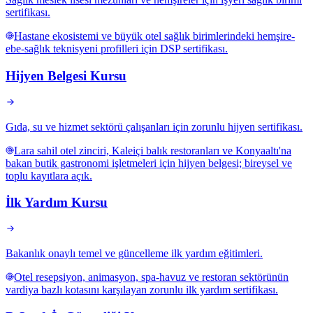
sertifikası.
Hastane ekosistemi ve büyük otel sağlık birimlerindeki hemşire-
ebe-sağlık teknisyeni profilleri için DSP sertifikası.
Hijyen Belgesi Kursu
Gıda, su ve hizmet sektörü çalışanları için zorunlu hijyen sertifikası.
Lara sahil otel zinciri, Kaleiçi balık restoranları ve Konyaaltı'na
bakan butik gastronomi işletmeleri için hijyen belgesi; bireysel ve
toplu kayıtlara açık.
İlk Yardım Kursu
Bakanlık onaylı temel ve güncelleme ilk yardım eğitimleri.
Otel resepsiyon, animasyon, spa-havuz ve restoran sektörünün
vardiya bazlı kotasını karşılayan zorunlu ilk yardım sertifikası.