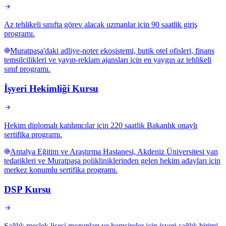
Az tehlikeli sınıfta görev alacak uzmanlar için 90 saatlik giriş
programı.
Muratpaşa'daki adliye-noter ekosistemi, butik otel ofisleri, finans
temsilcilikleri ve yayın-reklam ajansları için en yaygın az tehlikeli
sınıf programı.
İşyeri Hekimliği Kursu
Hekim diplomalı katılımcılar için 220 saatlik Bakanlık onaylı
sertifika programı.
Antalya Eğitim ve Araştırma Hastanesi, Akdeniz Üniversitesi yan
tedarikleri ve Muratpaşa polikliniklerinden gelen hekim adayları için
merkez konumlu sertifika programı.
DSP Kursu
Sağlık meslek lisesi mezunları ve hemşireler için işyeri sağlık birimi