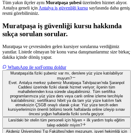
Tüm yakın ilçeler aynı
Muratpaşa
şubesi
üzerinden hizmet alıyor.
Antalya
geneli için
Antalya
iş güvenliği kursu
sayfasında daha geniş
resmi görebilirsiniz.
Muratpaşa
iş güvenliği kursu hakkında
sıkça sorulan sorular
.
Muratpaşa ve çevresinden gelen kursiyer sorularına verdiğimiz
yanıtlar. Listede olmayan bir konu varsa danışmanlarımız size birkaç
dakika içinde dönüş yapar.
WhatsApp ile sor
Formu doldur
Muratpaşa'da fiziki şubeniz var mı, derslere yüz yüze katılabiliyor
muyum?
Evet. Antalya merkez şubemiz Muratpaşa Tahılpazarı'nda Şaranpol
Caddesi üzerinde fiziki olarak hizmet veriyor; ilçenin tüm
mahallelerinden kısa sürede ulaşabilirsiniz. Tüm sertifika
programlarımıza yüz yüze ders veya canlı online izleme tercihiyle
katılabilirsiniz; sertifikanız hibrit ya da tam yüz yüze katılım fark
etmeksizin ÇSGB onaylı olarak çıkar. Yüz yüze tercih eden
kursiyerlerimizin önemli bölümü teorik haftalarda online izleyip sınav
öncesi yoğun haftalarda fiziki sınıfa geçiyor.
Lara'daki bir otelin tüm personeli için hijyen + ilk yardım toplu eğitim
talep edebilir miyim?
Akdeniz Üniversitesi Tıp Fakültesi'nden mezunum, işyeri hekimliği için