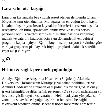
Lara sahil otel kuşağı
Lara plajı kıyısındaki beş yıldızlı resort otelleri ile Kundu turizm
bölgesine sınır otel zincirleri Muratpaşa'nın en yoğun toplu kayıt
kanalını oluşturuyor. İnsan kaynakları birimleri her sezon başında
resepsiyon, ön büro, spa-havuz, animasyon ve teknik servis
personeli için ilk yardım sertifikasını işletme bazında yeniliyor;
mutfak ve catering kadroları için aynı dönemde hijyen belgesi
programı kapısı açılıyor. Eğitim koçumuz operasyon takvimine göre
vardiya gruplarını planlayarak büyük gruplarda dahi tek seferlik
kayıt akışı kuruyor.
02
Hekim & sağlık personeli yoğunluğu
Antalya Eğitim ve Araştırma Hastanesi (Soğuksu), Akdeniz
Üniversitesi Hastanesi'nin Muratpaşa'ya bakan poliklinikleri ve
Atatürk Caddesi'nde sıralanan özel poliklinik zinciri ÇSGB onaylı
işyeri hekimliği ve diğer sağlık personeli (DSP) programlarımıza yıl
boyunca güçlü kayıt akışı yaratıyor. Hekim adayları yüz yüze sınıf
zamanını sınav öncesi yoğunlaştırırken hemşire-ebe-sağlık
teknisyeni profilleri online seçeneği nöbet takvimine göre tercih