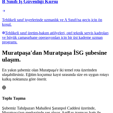
B Sınıfı İş Güvenliği Kursu
Tehlikeli sınıf işyerlerinde uzmanlık ve A Sınıfı'na geçiş için ön
koşul.
Tehlikeli sınıf üretim-bakım atölyeleri, otel teknik servis kadroları
ve büyük çamaşırhane operasyonları için bir üst kademe uzman
programı.
Muratpaşa
'dan
Muratpaşa
İSG şubesine
ulaşım.
En yakın şubemiz olan Muratpaşa'e iki temel rota üzerinden
ulaşabilirsiniz. Eğitim koçumuz kayıt sırasında size en uygun rotayı
kalkış noktanıza göre önerir.
Toplu Taşıma
Şubemiz Tahılpazarı Mahallesi Şaranpol Caddesi üzerinde,
Muratpaşa'nın merkezinde yer alıyor. AntRay tramvay hattı ile