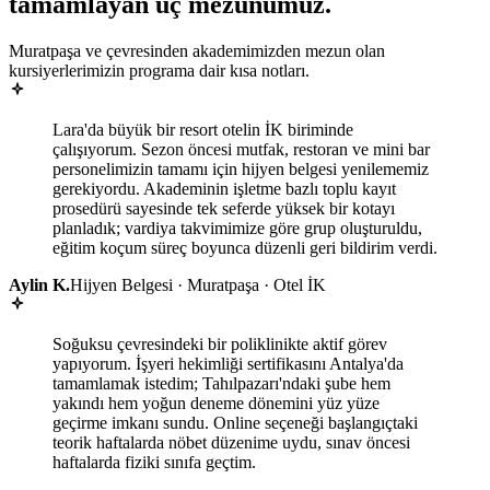
tamamlayan
üç mezunumuz
.
Muratpaşa ve çevresinden akademimizden mezun olan
kursiyerlerimizin programa dair kısa notları.
Lara'da büyük bir resort otelin İK biriminde
çalışıyorum. Sezon öncesi mutfak, restoran ve mini bar
personelimizin tamamı için hijyen belgesi yenilememiz
gerekiyordu. Akademinin işletme bazlı toplu kayıt
prosedürü sayesinde tek seferde yüksek bir kotayı
planladık; vardiya takvimimize göre grup oluşturuldu,
eğitim koçum süreç boyunca düzenli geri bildirim verdi.
Aylin K.
Hijyen Belgesi · Muratpaşa · Otel İK
Soğuksu çevresindeki bir poliklinikte aktif görev
yapıyorum. İşyeri hekimliği sertifikasını Antalya'da
tamamlamak istedim; Tahılpazarı'ndaki şube hem
yakındı hem yoğun deneme dönemini yüz yüze
geçirme imkanı sundu. Online seçeneği başlangıçtaki
teorik haftalarda nöbet düzenime uydu, sınav öncesi
haftalarda fiziki sınıfa geçtim.