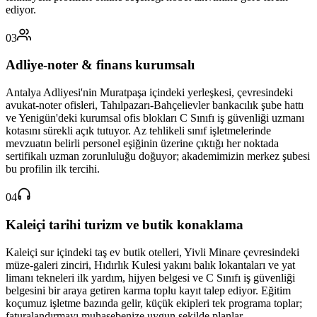
ediyor.
03
Adliye-noter & finans kurumsalı
Antalya Adliyesi'nin Muratpaşa içindeki yerleşkesi, çevresindeki
avukat-noter ofisleri, Tahılpazarı-Bahçelievler bankacılık şube hattı
ve Yenigün'deki kurumsal ofis blokları C Sınıfı iş güvenliği uzmanı
kotasını sürekli açık tutuyor. Az tehlikeli sınıf işletmelerinde
mevzuatın belirli personel eşiğinin üzerine çıktığı her noktada
sertifikalı uzman zorunluluğu doğuyor; akademimizin merkez şubesi
bu profilin ilk tercihi.
04
Kaleiçi tarihi turizm ve butik konaklama
Kaleiçi sur içindeki taş ev butik otelleri, Yivli Minare çevresindeki
müze-galeri zinciri, Hıdırlık Kulesi yakını balık lokantaları ve yat
limanı tekneleri ilk yardım, hijyen belgesi ve C Sınıfı iş güvenliği
belgesini bir araya getiren karma toplu kayıt talep ediyor. Eğitim
koçumuz işletme bazında gelir, küçük ekipleri tek programa toplar;
faturalandırmayı muhasebenize uygun şekilde planlar.