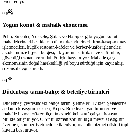
tercih ediyor.
03
Yoğun konut & mahalle ekonomisi
Pelin, Sütçüler, Yükseliş, Şafak ve Habipler gibi yoğun konut
mahallelerindeki cadde esnafı, market zincirleri, fırın-kasap-manav
işletmecileri, küçük restoran-kafeler ve berber-kuaför işletmeleri
akademimize hijyen belgesi, ilk yardım sertifikası ve C Sınıfı iş
güvenliği uzmanı zorunluluğu için başvuruyor. Mahalle çarşı
ekonomisinin doğal hareketliliği yıl boyu sürdüğü için kayıt akışı
sezonsal değil sürekli.
04
Düdenbaşı tarım-bahçe & belediye birimleri
Düdenbaşı çevresindeki bahçe-tarım işletmeleri, Düden Şelalesi'ne
açılan rekreasyon tesisleri, Kepez Belediyesi yan birimleri ve
mahalle hizmet ofisleri ilçenin az tehlikeli sınıf çalışan kotasını
birlikte oluşturuyor. C Sınıfı uzman zorunluluğu mevzuat eşiğinin
üzerine çıkan her işletmede tetikleniyor; mahalle hizmet ofisleri toplu
kayıtla başvuruyor.