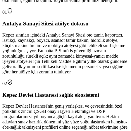
okunabilir; eğitim koçumuz kayıt sırasında profilinizi netleştirir.
01
Antalya Sanayi Sitesi atölye dokusu
Kepez sınırları içindeki Antalya Sanayi Sitesi oto tamir, kaportacı,
lastikçi, kaynakçı, boyacı, asansör tamir-bakım, hidrolik atölye,
küçük makine üretim ve mobilya atölyesi gibi tehlikeli sınıf işletme
yoğunluğu taşıyor. Bu hatta B Sınıfı iş güvenliği uzmanı
zorunluluğu sürekli açık; aynı zamanda kimyasal-yanıcı madde
işleyen atölyeler için Tehlikeli Madde Eğitimi yıllık olarak gündeme
geliyor. İlk yardım sertifikası ise işletmenin personel sayısı eşiğine
göre her atölye için zorunlu tutuluyor.
02
Kepez Devlet Hastanesi sağlık ekosistemi
Kepez Devlet Hastanesi'nin geniş yerleşkesi ve çevresindeki özel
poliklinik zinciri ÇSGB onaylı İşyeri Hekimliği ve DSP
programlarımıza yıl boyunca güçlü kayıt akışı yaratıyor. Hekim
adayları sınav hazırlık dönemini yüz yüze yoğunlaştırırken hemşire-
ebe-sağlık teknisyeni profilleri online seçeneği nöbet takvimine göre