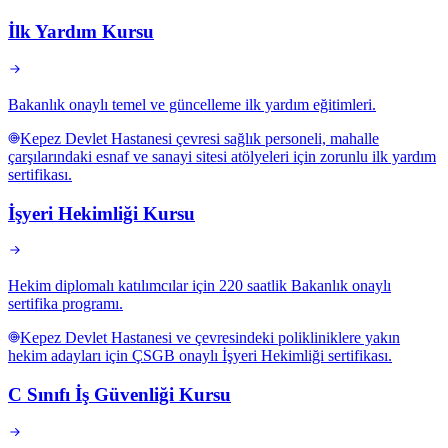
İlk Yardım Kursu
Bakanlık onaylı temel ve güncelleme ilk yardım eğitimleri.
Kepez Devlet Hastanesi çevresi sağlık personeli, mahalle
çarşılarındaki esnaf ve sanayi sitesi atölyeleri için zorunlu ilk yardım
sertifikası.
İşyeri Hekimliği Kursu
Hekim diplomalı katılımcılar için 220 saatlik Bakanlık onaylı
sertifika programı.
Kepez Devlet Hastanesi ve çevresindeki polikliniklere yakın
hekim adayları için ÇSGB onaylı İşyeri Hekimliği sertifikası.
C Sınıfı İş Güvenliği Kursu