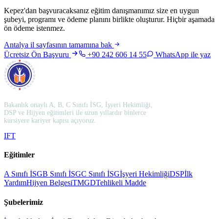
Kepez'dan başvuracaksanız eğitim danışmanımız size en uygun
şubeyi, programı ve ödeme planını birlikte oluşturur. Hiçbir aşamada
ön ödeme istenmez.
Antalya
il sayfasının tamamına bak
Ücretsiz Ön Başvuru
+90 242 606 14 55
WhatsApp ile yaz
Bakanlık onaylı A, B, C Sınıfı İSG, İşyeri Hekimliği,
DSP ve Hijyen eğitimleri ile uzun yıllardır binlerce
kursiyere kariyer kapısı açıyoruz.
I
F
T
Eğitimler
A Sınıfı İSG
B Sınıfı İSG
C Sınıfı İSG
İşyeri Hekimliği
DSP
İlk
Yardım
Hijyen Belgesi
TMGD
Tehlikeli Madde
Şubelerimiz