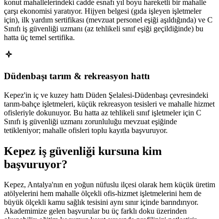
konut mahallelerindeki cadde esnafı yıl boyu hareketli bir mahalle
çarşı ekonomisi yaratıyor. Hijyen belgesi (gıda işleyen işletmeler
için), ilk yardım sertifikası (mevzuat personel eşiği aşıldığında) ve C
Sınıfı iş güvenliği uzmanı (az tehlikeli sınıf eşiği geçildiğinde) bu
hatta üç temel sertifika.
Düdenbaşı tarım & rekreasyon hattı
Kepez'in iç ve kuzey hattı Düden Şelalesi-Düdenbaşı çevresindeki
tarım-bahçe işletmeleri, küçük rekreasyon tesisleri ve mahalle hizmet
ofisleriyle dokunuyor. Bu hatta az tehlikeli sınıf işletmeler için C
Sınıfı iş güvenliği uzmanı zorunluluğu mevzuat eşiğinde
tetikleniyor; mahalle ofisleri toplu kayıtla başvuruyor.
Kepez
iş güvenliği kursuna
kim
başvuruyor
?
Kepez, Antalya'nın en yoğun nüfuslu ilçesi olarak hem küçük üretim
atölyelerini hem mahalle ölçekli ofis-hizmet işletmelerini hem de
büyük ölçekli kamu sağlık tesisini aynı sınır içinde barındırıyor.
Akademimize gelen başvurular bu üç farklı doku üzerinden