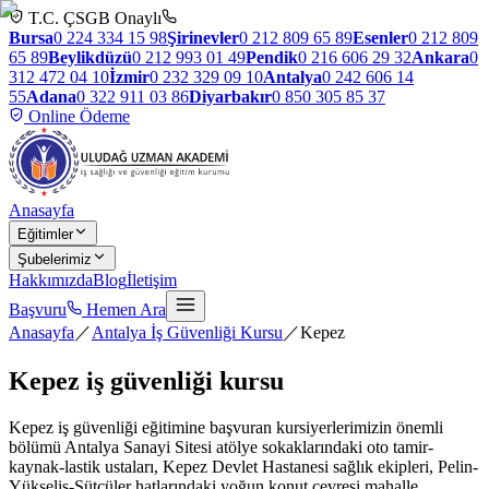
T.C. ÇSGB Onaylı
Bursa
0 224 334 15 98
Şirinevler
0 212 809 65 89
Esenler
0 212 809
65 89
Beylikdüzü
0 212 993 01 49
Pendik
0 216 606 29 32
Ankara
0
312 472 04 10
İzmir
0 232 329 09 10
Antalya
0 242 606 14
55
Adana
0 322 911 03 86
Diyarbakır
0 850 305 85 37
Online Ödeme
Anasayfa
Eğitimler
Şubelerimiz
Hakkımızda
Blog
İletişim
Başvuru
Hemen Ara
Anasayfa
／
Antalya İş Güvenliği Kursu
／
Kepez
Kepez
iş güvenliği kursu
Kepez iş güvenliği eğitimine başvuran kursiyerlerimizin önemli
bölümü Antalya Sanayi Sitesi atölye sokaklarındaki oto tamir-
kaynak-lastik ustaları, Kepez Devlet Hastanesi sağlık ekipleri, Pelin-
Yükseliş-Sütçüler hatlarındaki yoğun konut çevresi mahalle