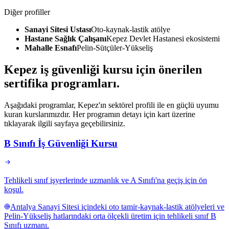
Diğer profiller
Sanayi Sitesi Ustası
Oto-kaynak-lastik atölye
Hastane Sağlık Çalışanı
Kepez Devlet Hastanesi ekosistemi
Mahalle Esnafı
Pelin-Sütçüler-Yükseliş
Kepez
iş güvenliği kursu için
önerilen
sertifika programları
.
Aşağıdaki programlar, Kepez'ın sektörel profili ile en güçlü uyumu
kuran kurslarımızdır. Her programın detayı için kart üzerine
tıklayarak ilgili sayfaya geçebilirsiniz.
B Sınıfı İş Güvenliği Kursu
Tehlikeli sınıf işyerlerinde uzmanlık ve A Sınıfı'na geçiş için ön
koşul.
Antalya Sanayi Sitesi içindeki oto tamir-kaynak-lastik atölyeleri ve
Pelin-Yükseliş hatlarındaki orta ölçekli üretim için tehlikeli sınıf B
Sınıfı uzmanı.