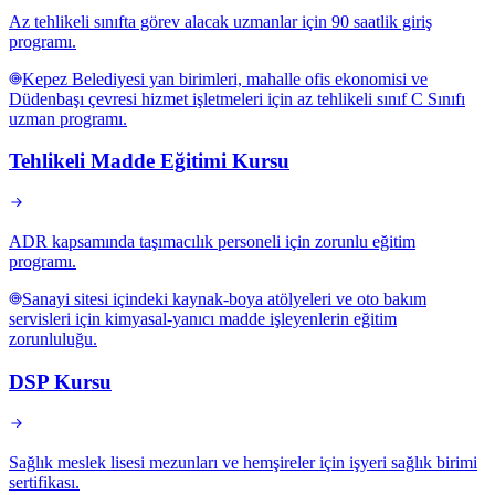
Az tehlikeli sınıfta görev alacak uzmanlar için 90 saatlik giriş
programı.
Kepez Belediyesi yan birimleri, mahalle ofis ekonomisi ve
Düdenbaşı çevresi hizmet işletmeleri için az tehlikeli sınıf C Sınıfı
uzman programı.
Tehlikeli Madde Eğitimi Kursu
ADR kapsamında taşımacılık personeli için zorunlu eğitim
programı.
Sanayi sitesi içindeki kaynak-boya atölyeleri ve oto bakım
servisleri için kimyasal-yanıcı madde işleyenlerin eğitim
zorunluluğu.
DSP Kursu
Sağlık meslek lisesi mezunları ve hemşireler için işyeri sağlık birimi
sertifikası.