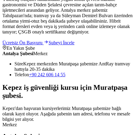
gastronomisi ve Düden Şelalesi çevresine açılan tarım-bahçe
işletmecileri arasından geliyor. Antalya merkez şubemiz
Tahılpazarı'nda; tramvay ya da Süleyman Demirel Bulvarı üzerinden
ortalama yirmi-otuz beş dakikada şubeye ulaşabilirsiniz. Hibrit
format dersleri evden veya iş yerinden canlı online izlemeye olanak
tanıyor; ÇSGB onaylı sertifikanız değişmiyor.
Ücretsiz Ön Başvuru
Şubeyi İncele
En Yakın Şube
Antalya Şubesi
Merkez
Süre
Kepez merkezden Muratpaşa şubemize AntRay tramvay
hattıyla 20-35 dakika
Telefon
+90 242 606 14 55
Kepez
iş güvenliği kursu için
Muratpaşa
şubesi
.
Kepez'dan başvuran kursiyerlerimiz Muratpaşa şubemize bağlı
olarak kayıt oluyor. Aşağıda şubenin tam adresi, telefonu ve mesafe
bilgisi yer alıyor.
Merkez