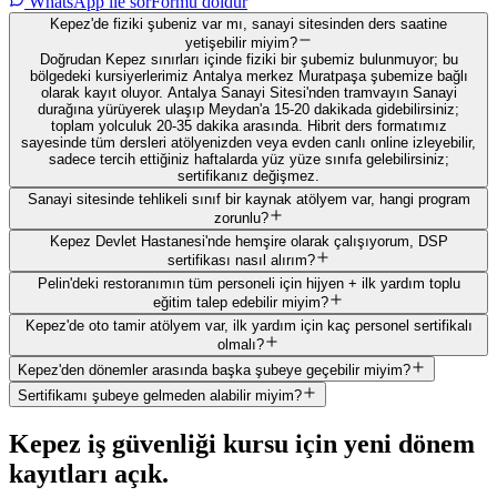
WhatsApp ile sor
Formu doldur
Kepez'de fiziki şubeniz var mı, sanayi sitesinden ders saatine
yetişebilir miyim?
Doğrudan Kepez sınırları içinde fiziki bir şubemiz bulunmuyor; bu
bölgedeki kursiyerlerimiz Antalya merkez Muratpaşa şubemize bağlı
olarak kayıt oluyor. Antalya Sanayi Sitesi'nden tramvayın Sanayi
durağına yürüyerek ulaşıp Meydan'a 15-20 dakikada gidebilirsiniz;
toplam yolculuk 20-35 dakika arasında. Hibrit ders formatımız
sayesinde tüm dersleri atölyenizden veya evden canlı online izleyebilir,
sadece tercih ettiğiniz haftalarda yüz yüze sınıfa gelebilirsiniz;
sertifikanız değişmez.
Sanayi sitesinde tehlikeli sınıf bir kaynak atölyem var, hangi program
zorunlu?
Kepez Devlet Hastanesi'nde hemşire olarak çalışıyorum, DSP
sertifikası nasıl alırım?
Pelin'deki restoranımın tüm personeli için hijyen + ilk yardım toplu
eğitim talep edebilir miyim?
Kepez'de oto tamir atölyem var, ilk yardım için kaç personel sertifikalı
olmalı?
Kepez'den dönemler arasında başka şubeye geçebilir miyim?
Sertifikamı şubeye gelmeden alabilir miyim?
Kepez
iş güvenliği kursu için
yeni dönem
kayıtları açık
.