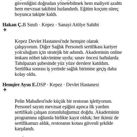
güvenliğini doğrudan yönetebilmek hem maliyeti azalttı
hem mevzuat takibini hızlandırdı. Eğitim koçum süreç
boyunca takipte kaldı.
Hakan Ç.
B Sınıfı · Kepez · Sanayi Atölye Sahibi
Kepez Devlet Hastanesi'nde hemşire olarak
çalışıyorum. Diğer Sağlık Personeli sertifikası kariyer
yolculuğum için stratejik bir adımdı. Akademinin online
imkanı nöbet takvimime uydu; sınav öncesi haftalarda
Tahılpazarı şubesinde yüz yüze derslere katıldım.
Sertifika sonrası iş yerinde sağlık birimine geçiş daha
kolay oldu.
Hemşire Aysu E.
DSP · Kepez · Devlet Hastanesi
Pelin Mahallesi'nde küçük bir restoran işletiyorum.
Personel sayım mevzuat eşiğini aşınca ilk yardım
sertifikalı çalışan zorunluluğumuz doğdu. Akademinin
programına oğlumla birlikte kayıt olduk; her ikimiz de
sertifikamızı aldık, restoranın kotası güvenli şekilde
karşılandı.