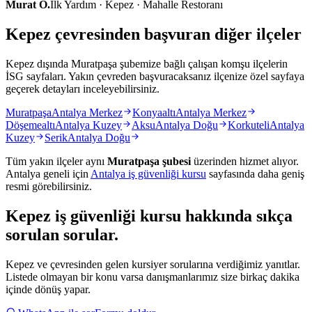
Murat O.
İlk Yardım · Kepez · Mahalle Restoranı
Kepez çevresinden başvuran diğer ilçeler
Kepez dışında Muratpaşa şubemize bağlı çalışan komşu ilçelerin
İSG sayfaları. Yakın çevreden başvuracaksanız ilçenize özel sayfaya
geçerek detayları inceleyebilirsiniz.
Muratpaşa
Antalya Merkez
Konyaaltı
Antalya Merkez
Döşemealtı
Antalya Kuzey
Aksu
Antalya Doğu
Korkuteli
Antalya
Kuzey
Serik
Antalya Doğu
Tüm yakın ilçeler aynı
Muratpaşa
şubesi
üzerinden hizmet alıyor.
Antalya
geneli için
Antalya
iş güvenliği kursu
sayfasında daha geniş
resmi görebilirsiniz.
Kepez
iş güvenliği kursu hakkında
sıkça
sorulan sorular
.
Kepez ve çevresinden gelen kursiyer sorularına verdiğimiz yanıtlar.
Listede olmayan bir konu varsa danışmanlarımız size birkaç dakika
içinde dönüş yapar.