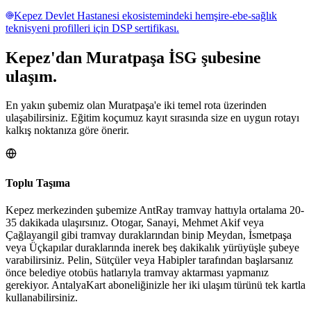
Kepez Devlet Hastanesi ekosistemindeki hemşire-ebe-sağlık
teknisyeni profilleri için DSP sertifikası.
Kepez
'dan
Muratpaşa
İSG şubesine
ulaşım.
En yakın şubemiz olan Muratpaşa'e iki temel rota üzerinden
ulaşabilirsiniz. Eğitim koçumuz kayıt sırasında size en uygun rotayı
kalkış noktanıza göre önerir.
Toplu Taşıma
Kepez merkezinden şubemize AntRay tramvay hattıyla ortalama 20-
35 dakikada ulaşırsınız. Otogar, Sanayi, Mehmet Akif veya
Çağlayangil gibi tramvay duraklarından binip Meydan, İsmetpaşa
veya Üçkapılar duraklarında inerek beş dakikalık yürüyüşle şubeye
varabilirsiniz. Pelin, Sütçüler veya Habipler tarafından başlarsanız
önce belediye otobüs hatlarıyla tramvay aktarması yapmanız
gerekiyor. AntalyaKart aboneliğinizle her iki ulaşım türünü tek kartla
kullanabilirsiniz.