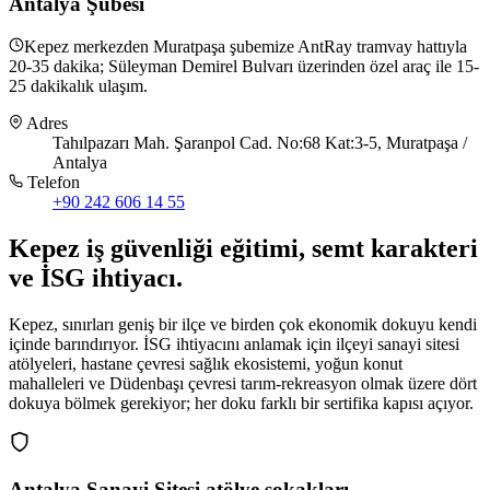
Antalya Şubesi
Kepez merkezden Muratpaşa şubemize AntRay tramvay hattıyla
20-35 dakika; Süleyman Demirel Bulvarı üzerinden özel araç ile 15-
25 dakikalık ulaşım.
Adres
Tahılpazarı Mah. Şaranpol Cad. No:68 Kat:3-5, Muratpaşa /
Antalya
Telefon
+90 242 606 14 55
Kepez
iş güvenliği eğitimi,
semt karakteri
ve İSG ihtiyacı
.
Kepez, sınırları geniş bir ilçe ve birden çok ekonomik dokuyu kendi
içinde barındırıyor. İSG ihtiyacını anlamak için ilçeyi sanayi sitesi
atölyeleri, hastane çevresi sağlık ekosistemi, yoğun konut
mahalleleri ve Düdenbaşı çevresi tarım-rekreasyon olmak üzere dört
dokuya bölmek gerekiyor; her doku farklı bir sertifika kapısı açıyor.
Antalya Sanayi Sitesi atölye sokakları