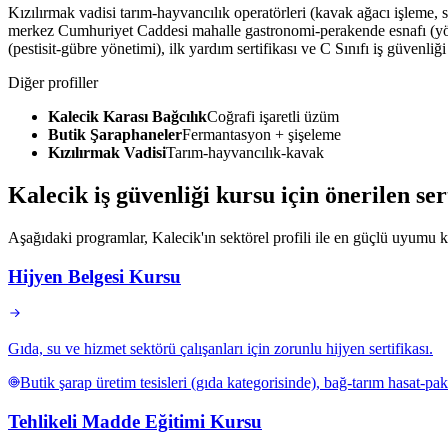
Kızılırmak vadisi tarım-hayvancılık operatörleri (kavak ağacı işleme, 
merkez Cumhuriyet Caddesi mahalle gastronomi-perakende esnafı (yörese
(pestisit-gübre yönetimi), ilk yardım sertifikası ve C Sınıfı iş güvenli
Diğer profiller
Kalecik Karası Bağcılık
Coğrafi işaretli üzüm
Butik Şaraphaneler
Fermantasyon + şişeleme
Kızılırmak Vadisi
Tarım-hayvancılık-kavak
Kalecik
iş güvenliği kursu için
önerilen se
Aşağıdaki programlar, Kalecik'ın sektörel profili ile en güçlü uyumu ku
Hijyen Belgesi Kursu
Gıda, su ve hizmet sektörü çalışanları için zorunlu hijyen sertifikası.
Butik şarap üretim tesisleri (gıda kategorisinde), bağ-tarım hasat-pa
Tehlikeli Madde Eğitimi Kursu