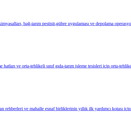
kimyasalları, bağ-tarım pestisit-gübre uygulaması ve depolama operasy
hatları ve orta-tehlikeli sınıf gıda-tarım işleme tesisleri için orta-tehlik
an rehberleri ve mahalle esnaf birliklerinin yıllık ilk yardımcı kotası iç