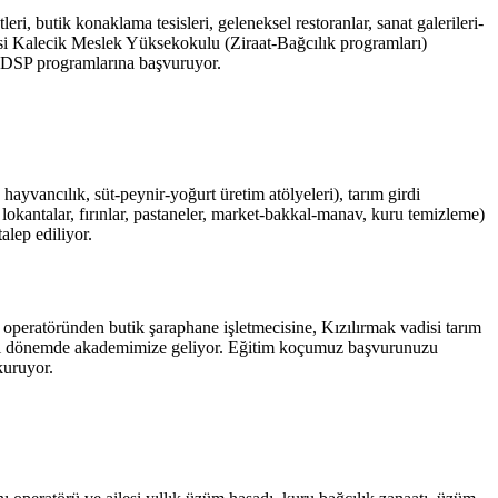
ri, butik konaklama tesisleri, geleneksel restoranlar, sanat galerileri-
itesi Kalecik Meslek Yüksekokulu (Ziraat-Bağcılık programları)
 ve DSP programlarına başvuruyor.
ayvancılık, süt-peynir-yoğurt üretim atölyeleri), tarım girdi
okantalar, fırınlar, pastaneler, market-bakkal-manav, kuru temizleme)
alep ediliyor.
 operatöründen butik şaraphane işletmecisine, Kızılırmak vadisi tarım
ynı dönemde akademimize geliyor. Eğitim koçumuz başvurunuzu
kuruyor.