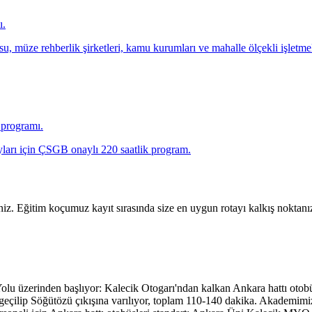
ı.
müze rehberlik şirketleri, kamu kurumları ve mahalle ölçekli işletmeler
a programı.
yları için ÇSGB onaylı 220 saatlik program.
.
niz. Eğitim koçumuz kayıt sırasında size en uygun rotayı kalkış noktanız
e Yolu üzerinden başlıyor: Kalecik Otogarı'ndan kalkan Ankara hattı ot
eçilip Söğütözü çıkışına varılıyor, toplam 110-140 dakika. Akademimi