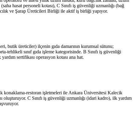
ı operatörü ve ailesi yıllık üzüm hasadı, kuru bağcılık zanaatı, üzüm
(saha hasat personeli kotası), C Sınıfı iş güvenliği uzmanlığı (bağ
ve Şarap Üreticileri Birliği ile aktif iş birliği yapıyor.
ri, butik üreticiler) ilçenin gıda damarının kurumsal sütunu;
a-tehlikeli sınıf gıda işleme kategorisinde. B Sınıfı iş güvenliği
k yardım sertifikası operasyon kotası ana hat.
tik konaklama-restoran işletmeleri ile Ankara Üniversitesi Kalecik
oluşturuyor. C Sınıfı iş güvenliği uzmanlığı (idari kadro), ilk yardım
başvuruyor.