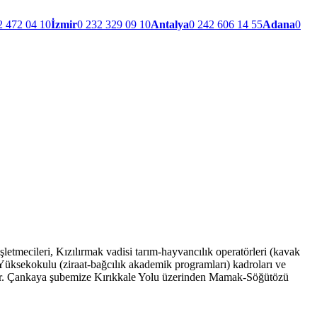
2 472 04 10
İzmir
0 232 329 09 10
Antalya
0 242 606 14 55
Adana
0
işletmecileri, Kızılırmak vadisi tarım-hayvancılık operatörleri (kavak
 Yüksekokulu (ziraat-bağcılık akademik programları) kadroları ve
or. Çankaya şubemize Kırıkkale Yolu üzerinden Mamak-Söğütözü