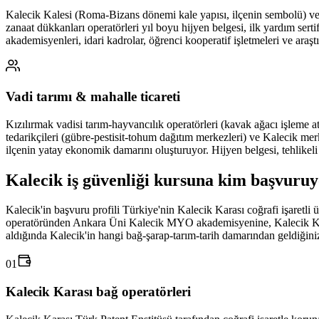
Kalecik Kalesi (Roma-Bizans dönemi kale yapısı, ilçenin sembolü) ve civa
zanaat dükkanları operatörleri yıl boyu hijyen belgesi, ilk yardım ser
akademisyenleri, idari kadrolar, öğrenci kooperatif işletmeleri ve ara
Vadi tarımı & mahalle ticareti
Kızılırmak vadisi tarım-hayvancılık operatörleri (kavak ağacı işleme a
tedarikçileri (gübre-pestisit-tohum dağıtım merkezleri) ve Kalecik me
ilçenin yatay ekonomik damarını oluşturuyor. Hijyen belgesi, tehlikeli m
Kalecik
iş güvenliği kursuna
kim başvuruy
Kalecik'in başvuru profili Türkiye'nin Kalecik Karası coğrafi işaretl
operatöründen Ankara Üni Kalecik MYO akademisyenine, Kalecik Kale
aldığında Kalecik'in hangi bağ-şarap-tarım-tarih damarından geldiğini
01
Kalecik Karası bağ operatörleri