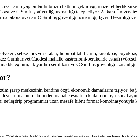
r tarihi yapılar tarihi turizm hattının çekirdeği; müze rehberlik şirketle
tifikası ve C Sınıfı iş güvenliği uzmanlığı talep ediyor. Ankara Ünivers
ştırma laboratuvarları C Sınıfı iş güvenliği uzmanlığı, İşyeri Hekimliği
tölyeleri, sebze-meyve seraları, hububat-tahıl tarım, küçükbaş-büyükbaş h
rkez Cumhuriyet Caddesi mahalle gastronomi-perakende esnafı (yöresel l
adde eğitimi, ilk yardım sertifikası ve C Sınıfı iş güvenliği uzmanlığı t
or
?
i üzüm-şarap merkezinin kendine özgü ekonomik damarlarını taşıyor; bağ
si tarihi alan rehberinden mahalle esnafına kadar dört ayrı kanal a
zi netleştirip programınızı uzun mesafe-hibrit format kombinasyonuyla 