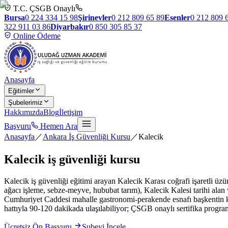
T.C. ÇSGB Onaylı
Bursa
0 224 334 15 98
Şirinevler
0 212 809 65 89
Esenler
0 212 809 
322 911 03 86
Diyarbakır
0 850 305 85 37
Online Ödeme
Anasayfa
Eğitimler
Şubelerimiz
Hakkımızda
Blog
İletişim
Başvuru
Hemen Ara
Anasayfa
／
Ankara İş Güvenliği Kursu
／
Kalecik
Kalecik
iş güvenliği kursu
Kalecik iş güvenliği eğitimi arayan Kalecik Karası coğrafi işaretli üzü
ağacı işleme, sebze-meyve, hububat tarım), Kalecik Kalesi tarihi alan
Cumhuriyet Caddesi mahalle gastronomi-perakende esnafı başkentin
hattıyla 90-120 dakikada ulaşılabiliyor; ÇSGB onaylı sertifika program
Ücretsiz Ön Başvuru
Şubeyi İncele