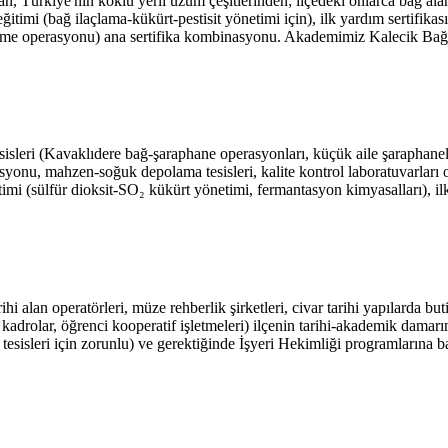
an, Türkiye'nin köklü yerli üzüm çeşitlerinden; ilçedeki onlarca bağ alan
imi (bağ ilaçlama-kükürt-pestisit yönetimi için), ilk yardım sertifikası 
me operasyonu) ana sertifika kombinasyonu. Akademimiz Kalecik Bağcılık 
esisleri (Kavaklıdere bağ-şaraphane operasyonları, küçük aile şaraphanele
onu, mahzen-soğuk depolama tesisleri, kalite kontrol laboratuvarları ort
timi (sülfür dioksit-SO₂ kükürt yönetimi, fermantasyon kimyasalları), il
 alan operatörleri, müze rehberlik şirketleri, civar tarihi yapılarda bu
rolar, öğrenci kooperatif işletmeleri) ilçenin tarihi-akademik damarını 
an tesisleri için zorunlu) ve gerektiğinde İşyeri Hekimliği programlarına 