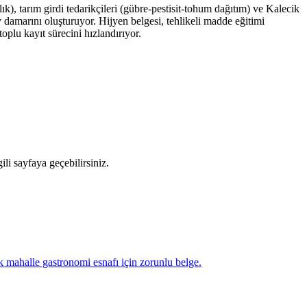
), tarım girdi tedarikçileri (gübre-pestisit-tohum dağıtım) ve Kalecik
damarını oluşturuyor. Hijyen belgesi, tehlikeli madde eğitimi
oplu kayıt sürecini hızlandırıyor.
li sayfaya geçebilirsiniz.
ik mahalle gastronomi esnafı için zorunlu belge.