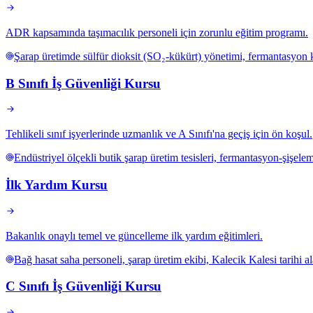
ADR kapsamında taşımacılık personeli için zorunlu eğitim programı.
Şarap üretimde sülfür dioksit (SO₂-kükürt) yönetimi, fermantasyon 
B Sınıfı İş Güvenliği Kursu
Tehlikeli sınıf işyerlerinde uzmanlık ve A Sınıfı'na geçiş için ön koşul.
Endüstriyel ölçekli butik şarap üretim tesisleri, fermantasyon-şişeleme 
İlk Yardım Kursu
Bakanlık onaylı temel ve güncelleme ilk yardım eğitimleri.
Bağ hasat saha personeli, şarap üretim ekibi, Kalecik Kalesi tarihi al
C Sınıfı İş Güvenliği Kursu