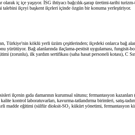
larak iç içe yaşıyor. İSG ihtiyacı bağcılık-şarap üretimi-tarihi turizm-t
 talebini ilçeyi başkent ilçeleri içinde özgün bir konuma yerleştiriyor.
n, Türkiye'nin köklü yerli üzüm çeşitlerinden; ilçedeki onlarca bağ alan
 yürütüyor. Bağ alanlarında ilaçlama-pestisit uygulaması, fungisit-bo
mi (zorunlu), ilk yardım sertifikası (saha hasat personeli kotası), C Sın
esisleri ilçenin gıda damarının kurumsal sütunu; fermantasyon kazanları 
te kontrol laboratuvarları, kavurma-tatlandırma birimleri, satış-tadım od
keli madde eğitimi (sülfür dioksit-SO₂ kükürt yönetimi, fermantasyon ki