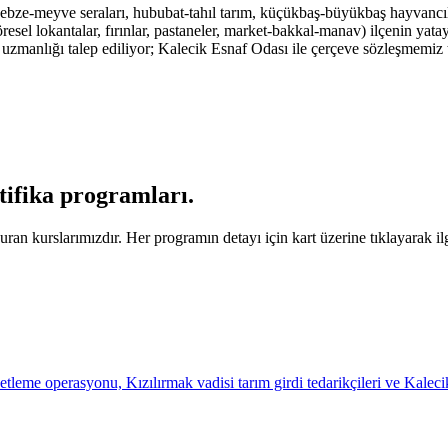
sebze-meyve seraları, hububat-tahıl tarım, küçükbaş-büyükbaş hayvancılık
l lokantalar, fırınlar, pastaneler, market-bakkal-manav) ilçenin yatay 
ği uzmanlığı talep ediliyor; Kalecik Esnaf Odası ile çerçeve sözleşmemiz t
rtifika programları
.
ran kurslarımızdır. Her programın detayı için kart üzerine tıklayarak ilgi
ketleme operasyonu, Kızılırmak vadisi tarım girdi tedarikçileri ve Kalec