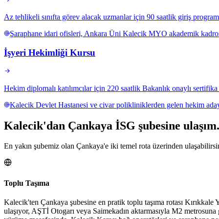
Az tehlikeli sınıfta görev alacak uzmanlar için 90 saatlik giriş program
Şaraphane idari ofisleri, Ankara Üni Kalecik MYO akademik kadrosu, 
İşyeri Hekimliği Kursu
Hekim diplomalı katılımcılar için 220 saatlik Bakanlık onaylı sertifik
Kalecik Devlet Hastanesi ve civar polikliniklerden gelen hekim ada
Kalecik
'dan
Çankaya
İSG şubesine
ulaşım
En yakın şubemiz olan Çankaya'e iki temel rota üzerinden ulaşabilirsi
Toplu Taşıma
Kalecik'ten Çankaya şubesine en pratik toplu taşıma rotası Kırıkkal
ulaşıyor, AŞTİ Otogarı veya Saimekadın aktarmasıyla M2 metrosuna g