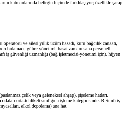
arım katmanlarında belirgin biçimde farklılaşıyor; özellikle şarap
ı operatörü ve ailesi yıllık üzüm hasadı, kuru bağcılık zanaatı,
rdo bulamacı, gübre yönetimi, hasat zamanı saha personeli
ıfı iş güvenliği uzmanlığı (bağ işletmecisi-yönetimi için), hijyen
(paslanmaz çelik veya geleneksel ahşap), şişeleme hatları,
aları orta-tehlikeli sınıf gıda işleme kategorisinde. B Sınıfı iş
myasalları, alkol depolama) ana hat.