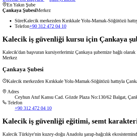
En Yakın Şube
Çankaya Şubesi
Merkez
Süre
Kalecik merkezden Kırıkkale Yolu-Mamak-Söğütözü hattıy
Telefon
+90 312 472 04 10
Kalecik
iş güvenliği kursu için
Çankaya
şu
Kalecik'dan başvuran kursiyerlerimiz Çankaya şubemize bağlı olarak ka
Merkez
Çankaya Şubesi
Kalecik merkezden Kırıkkale Yolu-Mamak-Söğütözü hattıyla Çankay
Adres
Ceyhun Atuf Kansu Cad. Gözde Plaza No:130/62 Balgat, Çank
Telefon
+90 312 472 04 10
Kalecik
iş güvenliği eğitimi,
semt karakteri
Kalecik Türkiye'nin kuzey-doğu Anadolu şarap-bağcılık ekosisteminde ö