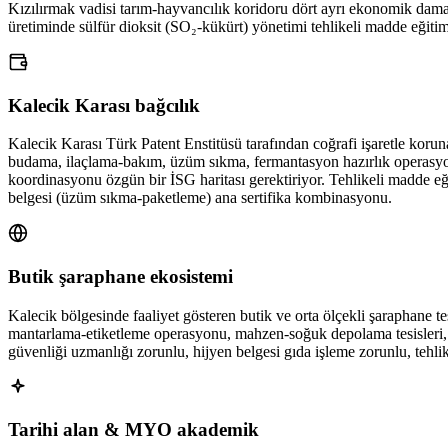
Kızılırmak vadisi tarım-hayvancılık koridoru dört ayrı ekonomik damar o
üretiminde sülfür dioksit (SO₂-kükürt) yönetimi tehlikeli madde eğitimi
Kalecik Karası bağcılık
Kalecik Karası Türk Patent Enstitüsü tarafından coğrafi işaretle koruna
budama, ilaçlama-bakım, üzüm sıkma, fermantasyon hazırlık operasyonu
koordinasyonu özgün bir İSG haritası gerektiriyor. Tehlikeli madde eğiti
belgesi (üzüm sıkma-paketleme) ana sertifika kombinasyonu.
Butik şaraphane ekosistemi
Kalecik bölgesinde faaliyet gösteren butik ve orta ölçekli şaraphane t
mantarlama-etiketleme operasyonu, mahzen-soğuk depolama tesisleri, kali
güvenliği uzmanlığı zorunlu, hijyen belgesi gıda işleme zorunlu, tehli
Tarihi alan & MYO akademik