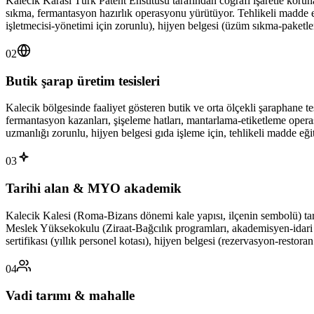
Kalecik Karası Türk Patent Enstitüsü tarafından coğrafi işaretle korun
sıkma, fermantasyon hazırlık operasyonu yürütüyor. Tehlikeli madde eğit
işletmecisi-yönetimi için zorunlu), hijyen belgesi (üzüm sıkma-paketle
02
Butik şarap üretim tesisleri
Kalecik bölgesinde faaliyet gösteren butik ve orta ölçekli şaraphane t
fermantasyon kazanları, şişeleme hatları, mantarlama-etiketleme operasy
uzmanlığı zorunlu, hijyen belgesi gıda işleme için, tehlikeli madde eği
03
Tarihi alan & MYO akademik
Kalecik Kalesi (Roma-Bizans dönemi kale yapısı, ilçenin sembolü) tarihi
Meslek Yüksekokulu (Ziraat-Bağcılık programları, akademisyen-idari kad
sertifikası (yıllık personel kotası), hijyen belgesi (rezervasyon-restor
04
Vadi tarımı & mahalle