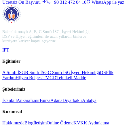
Ücretsiz Ön Başvuru
+90 312 472 04 10
WhatsApp ile yaz
Bakanlık onaylı A, B, C Sınıfı İSG, İşyeri Hekimliği,
DSP ve Hijyen eğitimleri ile uzun yıllardır binlerce
kursiyere kariyer kapısı açıyoruz.
I
F
T
Eğitimler
A Sınıfı İSG
B Sınıfı İSG
C Sınıfı İSG
İşyeri Hekimliği
DSP
İlk
Yardım
Hijyen Belgesi
TMGD
Tehlikeli Madde
Şubelerimiz
İstanbul
Ankara
İzmir
Bursa
Adana
Diyarbakır
Antalya
Kurumsal
Hakkımızda
Blog
İletişim
Online Ödeme
KVKK Aydınlatma