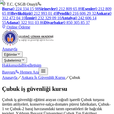
T.C. ÇSGB Onaylı
Bursa
0 224 334 15 98
Şirinevler
0 212 809 65 89
Esenler
0 212 809
65 89
Beylikdüzü
0 212 993 01 49
Pendik
0 216 606 29 32
Ankara
0
312 472 04 10
İzmir
0 232 329 09 10
Antalya
0 242 606 14
55
Adana
0 322 911 03 86
Diyarbakır
0 850 305 85 37
Online Ödeme
Anasayfa
Eğitimler
Şubelerimiz
Hakkımızda
Blog
İletişim
Başvuru
Hemen Ara
Anasayfa
／
Ankara İş Güvenliği Kursu
／
Çubuk
Çubuk
iş güvenliği kursu
Çubuk iş güvenliği eğitimi arayan coğrafi işaretli Çubuk turşusu
üretim atölyeleri, konserve-salça-domates püresi fabrikaları, Çubuk-
1 ve Çubuk-2 baraj havzasındaki tarım operatörleri ile bağcılık
tesisleri, Yıldırım Beyazıt Üniversitesi Çubuk Tıp Fakültesi