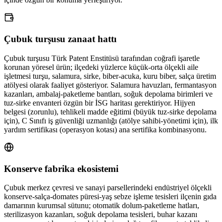
Çubuk turşusu zanaat hattı
Çubuk turşusu Türk Patent Enstitüsü tarafından coğrafi işaretle
korunan yöresel ürün; ilçedeki yüzlerce küçük-orta ölçekli aile
işletmesi turşu, salamura, sirke, biber-acuka, kuru biber, salça üretim
atölyesi olarak faaliyet gösteriyor. Salamura havuzları, fermantasyon
kazanları, ambalaj-paketleme bantları, soğuk depolama birimleri ve
tuz-sirke envanteri özgün bir İSG haritası gerektiriyor. Hijyen
belgesi (zorunlu), tehlikeli madde eğitimi (büyük tuz-sirke depolama
için), C Sınıfı iş güvenliği uzmanlığı (atölye sahibi-yönetimi için), ilk
yardım sertifikası (operasyon kotası) ana sertifika kombinasyonu.
Konserve fabrika ekosistemi
Çubuk merkez çevresi ve sanayi parsellerindeki endüstriyel ölçekli
konserve-salça-domates püresi-yaş sebze işleme tesisleri ilçenin gıda
damarının kurumsal sütunu; otomatik dolum-paketleme hatları,
sterilizasyon kazanları, soğuk depolama tesisleri, buhar kazanı