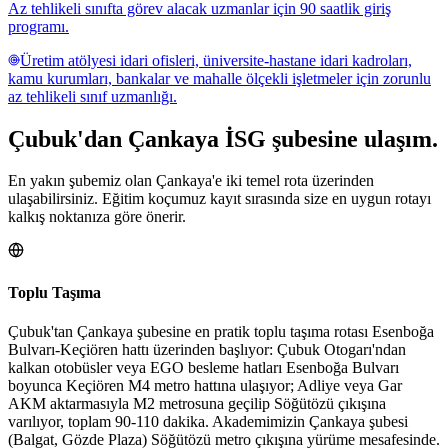
Az tehlikeli sınıfta görev alacak uzmanlar için 90 saatlik giriş
programı.
Üretim atölyesi idari ofisleri, üniversite-hastane idari kadroları,
kamu kurumları, bankalar ve mahalle ölçekli işletmeler için zorunlu
az tehlikeli sınıf uzmanlığı.
Çubuk
'dan
Çankaya
İSG şubesine
ulaşım.
En yakın şubemiz olan Çankaya'e iki temel rota üzerinden
ulaşabilirsiniz. Eğitim koçumuz kayıt sırasında size en uygun rotayı
kalkış noktanıza göre önerir.
Toplu Taşıma
Çubuk'tan Çankaya şubesine en pratik toplu taşıma rotası Esenboğa
Bulvarı-Keçiören hattı üzerinden başlıyor: Çubuk Otogarı'ndan
kalkan otobüsler veya EGO besleme hatları Esenboğa Bulvarı
boyunca Keçiören M4 metro hattına ulaşıyor; Adliye veya Gar
AKM aktarmasıyla M2 metrosuna geçilip Söğütözü çıkışına
varılıyor, toplam 90-110 dakika. Akademimizin Çankaya şubesi
(Balgat, Gözde Plaza) Söğütözü metro çıkışına yürüme mesafesinde.