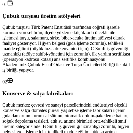
01
Çubuk turşusu üretim atölyeleri
Çubuk turşusu Türk Patent Enstitüsü tarafından coğrafi işaretle
korunan yöresel ürün; ilçede yüzlerce küçük-orta ölçekli aile
işletmesi turşu, salamura, sirke, biber-acuka üretim atölyesi olarak
faaliyet gösteriyor. Hijyen belgesi (gıda işleme zorunlu), tehlikeli
madde eğitimi (büyük tuz-sirke envanteri için), C Sınıfı iş güvenliği
uzmanlığı (atölye sahibi-yönetimi için zorunlu), ilk yardım sertifikası
(operasyon kadrosu kotası) ana sertifika kombinasyonu.
Akademimiz Çubuk Esnaf Odası ve Turşu Üreticileri Birliği ile aktif
iş birliği yapıyor.
02
Konserve & salça fabrikaları
Çubuk merkez çevresi ve sanayi parsellerindeki endüstriyel ölçekli
konserve-salça-domates püresi-yaş sebze işleme fabrikaları ilçenin
gıda damarının kurumsal sütunu; otomatik dolum-paketleme hatları,
soğuk depolama tesisleri, atık su arıtma birimleri orta-tehlikeli sınıf
üretim kategorisinde. B Sınıfı iş güvenliği uzmanlığı zorunlu, hijyen
belgesi gıda işleme için, tehlikeli madde eğitimi atık su arıtma