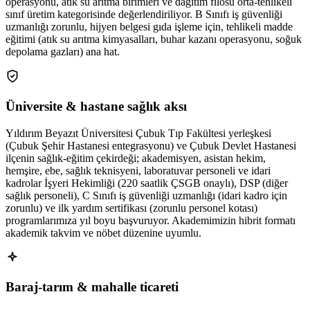
operasyonu, atık su arıtma birimleri ve dağıtım filosu orta-tehlikeli
sınıf üretim kategorisinde değerlendiriliyor. B Sınıfı iş güvenliği
uzmanlığı zorunlu, hijyen belgesi gıda işleme için, tehlikeli madde
eğitimi (atık su arıtma kimyasalları, buhar kazanı operasyonu, soğuk
depolama gazları) ana hat.
Üniversite & hastane sağlık aksı
Yıldırım Beyazıt Üniversitesi Çubuk Tıp Fakültesi yerleşkesi
(Çubuk Şehir Hastanesi entegrasyonu) ve Çubuk Devlet Hastanesi
ilçenin sağlık-eğitim çekirdeği; akademisyen, asistan hekim,
hemşire, ebe, sağlık teknisyeni, laboratuvar personeli ve idari
kadrolar İşyeri Hekimliği (220 saatlik ÇSGB onaylı), DSP (diğer
sağlık personeli), C Sınıfı iş güvenliği uzmanlığı (idari kadro için
zorunlu) ve ilk yardım sertifikası (zorunlu personel kotası)
programlarımıza yıl boyu başvuruyor. Akademimizin hibrit formatı
akademik takvim ve nöbet düzenine uyumlu.
Baraj-tarım & mahalle ticareti