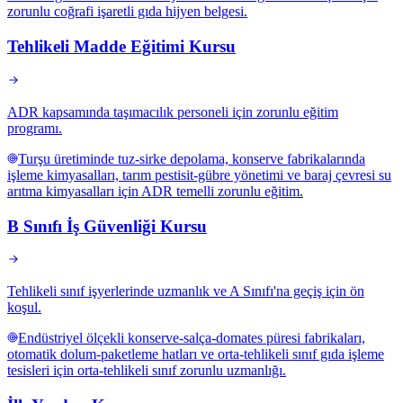
zorunlu coğrafi işaretli gıda hijyen belgesi.
Tehlikeli Madde Eğitimi Kursu
ADR kapsamında taşımacılık personeli için zorunlu eğitim
programı.
Turşu üretiminde tuz-sirke depolama, konserve fabrikalarında
işleme kimyasalları, tarım pestisit-gübre yönetimi ve baraj çevresi su
arıtma kimyasalları için ADR temelli zorunlu eğitim.
B Sınıfı İş Güvenliği Kursu
Tehlikeli sınıf işyerlerinde uzmanlık ve A Sınıfı'na geçiş için ön
koşul.
Endüstriyel ölçekli konserve-salça-domates püresi fabrikaları,
otomatik dolum-paketleme hatları ve orta-tehlikeli sınıf gıda işleme
tesisleri için orta-tehlikeli sınıf zorunlu uzmanlığı.