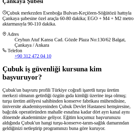
Çankaya Şubesi
Çubuk merkezden Esenboğa Bulvarı-Keçiören-Söğütözü hattıyla
Çankaya şubesine özel araçla 60-80 dakika; EGO + M4 + M2 metro
aktarmasıyla 90-110 dakika.
Adres
Ceyhun Atuf Kansu Cad. Gözde Plaza No:130/62 Balgat,
Çankaya / Ankara
Telefon
+90 312 472 04 10
Çubuk
iş güvenliği kursuna
kim
başvuruyor
?
Çubuk'un başvuru profili Türkiye coğrafi işaretli turşu üretim
merkezi olmanın getirdiği özgün gıda kimliği üzerine inşa olmuş;
turşu üretim atölyesi sahibinden konserve fabrikası mühendisine,
üniversite akademisyeninden Çubuk Devlet Hastanesi hemşiresine,
bağcılık operatöründen mahalle esnafına kadar dört ayrı kanal aynı
dönemde akademimize geliyor. Eğitim koçumuz başvurunuzu
aldığında Çubuk'un hangi turşu-konserve-tarım-sağlık damarından
geldiğinizi netleştirip programınızı buna göre kuruyor.