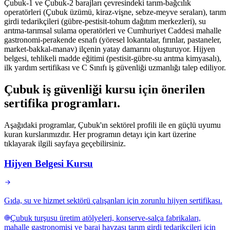
Çubuk-1 ve Çubuk-2 barajları çevresindeki tarım-bağcılık
operatörleri (Çubuk üzümü, kiraz-vişne, sebze-meyve seraları), tarım
girdi tedarikçileri (gübre-pestisit-tohum dağıtım merkezleri), su
arıtma-tarımsal sulama operatörleri ve Cumhuriyet Caddesi mahalle
gastronomi-perakende esnafı (yöresel lokantalar, fırınlar, pastaneler,
market-bakkal-manav) ilçenin yatay damarını oluşturuyor. Hijyen
belgesi, tehlikeli madde eğitimi (pestisit-gübre-su arıtma kimyasalı),
ilk yardım sertifikası ve C Sınıfı iş güvenliği uzmanlığı talep ediliyor.
Çubuk
iş güvenliği kursu için
önerilen
sertifika programları
.
Aşağıdaki programlar, Çubuk'ın sektörel profili ile en güçlü uyumu
kuran kurslarımızdır. Her programın detayı için kart üzerine
tıklayarak ilgili sayfaya geçebilirsiniz.
Hijyen Belgesi Kursu
Gıda, su ve hizmet sektörü çalışanları için zorunlu hijyen sertifikası.
Çubuk turşusu üretim atölyeleri, konserve-salça fabrikaları,
mahalle gastronomisi ve baraj havzası tarım girdi tedarikçileri için