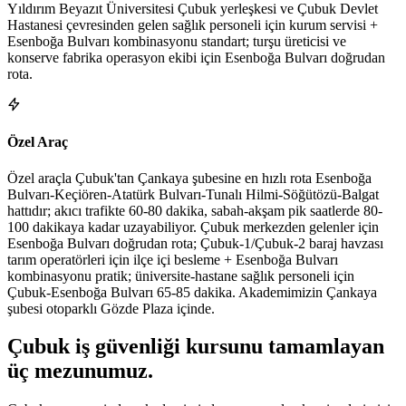
Yıldırım Beyazıt Üniversitesi Çubuk yerleşkesi ve Çubuk Devlet
Hastanesi çevresinden gelen sağlık personeli için kurum servisi +
Esenboğa Bulvarı kombinasyonu standart; turşu üreticisi ve
konserve fabrika operasyon ekibi için Esenboğa Bulvarı doğrudan
rota.
Özel Araç
Özel araçla Çubuk'tan Çankaya şubesine en hızlı rota Esenboğa
Bulvarı-Keçiören-Atatürk Bulvarı-Tunalı Hilmi-Söğütözü-Balgat
hattıdır; akıcı trafikte 60-80 dakika, sabah-akşam pik saatlerde 80-
100 dakikaya kadar uzayabiliyor. Çubuk merkezden gelenler için
Esenboğa Bulvarı doğrudan rota; Çubuk-1/Çubuk-2 baraj havzası
tarım operatörleri için ilçe içi besleme + Esenboğa Bulvarı
kombinasyonu pratik; üniversite-hastane sağlık personeli için
Çubuk-Esenboğa Bulvarı 65-85 dakika. Akademimizin Çankaya
şubesi otoparklı Gözde Plaza içinde.
Çubuk
iş güvenliği kursunu tamamlayan
üç mezunumuz
.