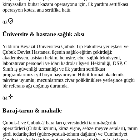
kimyasalları-buhar kazanı operasyonu için, ilk yardım sertifikası
operasyon kotası ana sertifika hattı.
03
Üniversite & hastane sağlık aksı
Yıldırım Beyazıt Üniversitesi Çubuk Tıp Fakültesi yerleşkesi ve
Çubuk Devlet Hastanesi ilçenin sağlık-eğitim çekirdeği;
akademisyen, asistan hekim, hemşire, ebe, sağlık teknisyeni,
laboratuvar personeli ve idari kadrolar İşyeri Hekimliği, DSP, C
Sınıfı iş güvenliği uzmanlığı ve ilk yardım sertifikası
programlarımıza yıl boyu başvuruyor. Hibrit format akademik
takvime uyumlu; mezunlarımız civar polikliniklere yerleşince güçlü
bir referans ağı doğmuş durumda.
04
Baraj-tarım & mahalle
Çubuk-1 ve Çubuk-2 barajları çevresindeki tarım-bağcılık
operatörleri (Çubuk üzümü, kiraz-vişne, sebze-meyve seraları), tarım
girdi tedarikçileri (gübre-pestisit-tohum dağıtım) ve Cumhuriyet
Caddesi mahalle gastronomi-perakende esnafı (lokanta, kebapçı,