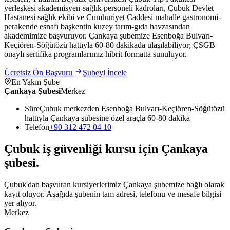
yerleşkesi akademisyen-sağlık personeli kadroları, Çubuk Devlet
Hastanesi sağlık ekibi ve Cumhuriyet Caddesi mahalle gastronomi-
perakende esnafı başkentin kuzey tarım-gıda havzasından
akademimize başvuruyor. Çankaya şubemize Esenboğa Bulvarı-
Keçiören-Söğütözü hattıyla 60-80 dakikada ulaşılabiliyor; ÇSGB
onaylı sertifika programlarımız hibrit formatta sunuluyor.
Ücretsiz Ön Başvuru
Şubeyi İncele
En Yakın Şube
Çankaya Şubesi
Merkez
Süre
Çubuk merkezden Esenboğa Bulvarı-Keçiören-Söğütözü
hattıyla Çankaya şubesine özel araçla 60-80 dakika
Telefon
+90 312 472 04 10
Çubuk
iş güvenliği kursu için
Çankaya
şubesi
.
Çubuk'dan başvuran kursiyerlerimiz Çankaya şubemize bağlı olarak
kayıt oluyor. Aşağıda şubenin tam adresi, telefonu ve mesafe bilgisi
yer alıyor.
Merkez