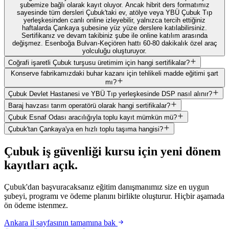
şubemize bağlı olarak kayıt oluyor. Ancak hibrit ders formatımız
sayesinde tüm dersleri Çubuk'taki ev, atölye veya YBÜ Çubuk Tıp
yerleşkesinden canlı online izleyebilir, yalnızca tercih ettiğiniz
haftalarda Çankaya şubesine yüz yüze derslere katılabilirsiniz.
Sertifikanız ve devam takibiniz şube ile online katılım arasında
değişmez. Esenboğa Bulvarı-Keçiören hattı 60-80 dakikalık özel araç
yolculuğu oluşturuyor.
Coğrafi işaretli Çubuk turşusu üretimim için hangi sertifikalar?
Konserve fabrikamızdaki buhar kazanı için tehlikeli madde eğitimi şart
mı?
Çubuk Devlet Hastanesi ve YBÜ Tıp yerleşkesinde DSP nasıl alınır?
Baraj havzası tarım operatörü olarak hangi sertifikalar?
Çubuk Esnaf Odası aracılığıyla toplu kayıt mümkün mü?
Çubuk'tan Çankaya'ya en hızlı toplu taşıma hangisi?
Çubuk
iş güvenliği kursu için
yeni dönem
kayıtları açık
.
Çubuk'dan başvuracaksanız eğitim danışmanımız size en uygun
şubeyi, programı ve ödeme planını birlikte oluşturur. Hiçbir aşamada
ön ödeme istenmez.
Ankara
il sayfasının tamamına bak