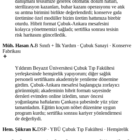
danışmanı tesisimize gelerek otomatik dolum hatları,
sterilizasyon kazanları, buhar kazanı operasyonu ve atık
su arıtma birimini birlikte değerlendirdi; konserve gıda
üretimine özel modüller bizim üretim hattımıza birebir
oturdu. Hibrit format Çubuk-Ankara mesafesini
kolayca yönetmemizi sağladı; sertifika sonrası tesisin
risk haritasını güncelledik.
Müh. Hasan A.
B Sınıfı + İlk Yardım · Çubuk Sanayi · Konserve
Fabrikası
Yıldırım Beyazıt Üniversitesi Çubuk Tıp Fakültesi
yerleşkesinde hemşirelik yapıyorum; diğer sağlık
personeli sertifikamı akademiyle yenileme dönemine
girdim. Çubuk-Ankara mesafesi başlangıçta zorlayıcı
görünmüştü; akademinin hibrit formatı sayesinde
dersleri evimden online izledim, sınav öncesi
yoğunlaşma haftalarını Çankaya şubesinde yüz yüze
tamamladım. Eğitim koçum nöbet düzenime uygun
program kurdu; sertifika sonrası kariyer yönlendirmesi
de değerliydi.
Hem. Şükran K.
DSP · YBÜ Çubuk Tıp Fakültesi · Hemşirelik