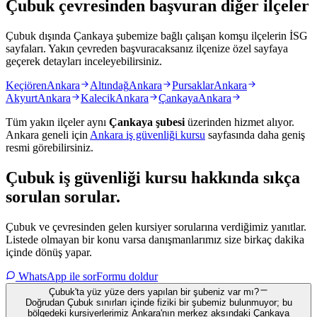
Çubuk çevresinden başvuran diğer ilçeler
Çubuk dışında Çankaya şubemize bağlı çalışan komşu ilçelerin İSG
sayfaları. Yakın çevreden başvuracaksanız ilçenize özel sayfaya
geçerek detayları inceleyebilirsiniz.
Keçiören
Ankara
Altındağ
Ankara
Pursaklar
Ankara
Akyurt
Ankara
Kalecik
Ankara
Çankaya
Ankara
Tüm yakın ilçeler aynı
Çankaya
şubesi
üzerinden hizmet alıyor.
Ankara
geneli için
Ankara
iş güvenliği kursu
sayfasında daha geniş
resmi görebilirsiniz.
Çubuk
iş güvenliği kursu hakkında
sıkça
sorulan sorular
.
Çubuk ve çevresinden gelen kursiyer sorularına verdiğimiz yanıtlar.
Listede olmayan bir konu varsa danışmanlarımız size birkaç dakika
içinde dönüş yapar.
WhatsApp ile sor
Formu doldur
Çubuk'ta yüz yüze ders yapılan bir şubeniz var mı?
Doğrudan Çubuk sınırları içinde fiziki bir şubemiz bulunmuyor; bu
bölgedeki kursiyerlerimiz Ankara'nın merkez aksındaki Çankaya