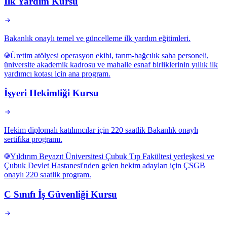
İlk Yardım Kursu
Bakanlık onaylı temel ve güncelleme ilk yardım eğitimleri.
Üretim atölyesi operasyon ekibi, tarım-bağcılık saha personeli,
üniversite akademik kadrosu ve mahalle esnaf birliklerinin yıllık ilk
yardımcı kotası için ana program.
İşyeri Hekimliği Kursu
Hekim diplomalı katılımcılar için 220 saatlik Bakanlık onaylı
sertifika programı.
Yıldırım Beyazıt Üniversitesi Çubuk Tıp Fakültesi yerleşkesi ve
Çubuk Devlet Hastanesi'nden gelen hekim adayları için ÇSGB
onaylı 220 saatlik program.
C Sınıfı İş Güvenliği Kursu