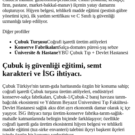
fırın, pastane, market-bakkal-manav) ilçenin yatay damarını
oluşturuyor. Hijyen belgesi, tehlikeli madde eğitimi (pestisit-gübre
yönetimi için), ilk yardım sertifikası ve C Sınıfı iş güvenliği
uzmanlığı talep ediliyor.
Diğer profiller
Çubuk Turşusu
Coğrafi işaretli üretim atölyeleri
Konserve Fabrikaları
Salça-domates püresi-yaş sebze
Üniversite & Hastane
YBÜ Çubuk Tıp + Devlet Hastanesi
Çubuk
iş güvenliği eğitimi,
semt
karakteri ve İSG ihtiyacı
.
Çubuk Türkiye'nin tarım-gıda haritasında özgün bir konuma sahip;
coğrafi işaretli Çubuk turşusu üretim atölyeleri, endüstriyel
konserve-salça fabrikaları, Çubuk-1/Çubuk-2 baraj havzası tarım-
bağcılık ekosistemi ve Yıldırım Beyazıt Üniversitesi Tıp Fakültesi-
Devlet Hastanesi sağlık aksı dört ayrı ekonomik damar olarak iç içe
yaşıyor. İSG ihtiyacı turşu üretim-konserve fabrika-tarım-sağlık-
mahalle katmanlarında belirgin biçimde farklılaşıyor; özellikle
coğrafi işaretli gıda üretim ekosistemi hijyen belgesi ve tehlikeli
madde eğitimi (tuz-sirke envanteri) talebini ilçeyi başkent ilçeleri
içinde özgün bir konuma yerleştiriyor.