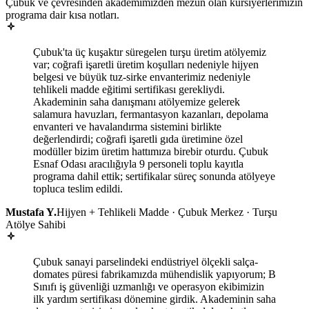
Çubuk ve çevresinden akademimizden mezun olan kursiyerlerimizin
programa dair kısa notları.
Çubuk'ta üç kuşaktır süregelen turşu üretim atölyemiz
var; coğrafi işaretli üretim koşulları nedeniyle hijyen
belgesi ve büyük tuz-sirke envanterimiz nedeniyle
tehlikeli madde eğitimi sertifikası gerekliydi.
Akademinin saha danışmanı atölyemize gelerek
salamura havuzları, fermantasyon kazanları, depolama
envanteri ve havalandırma sistemini birlikte
değerlendirdi; coğrafi işaretli gıda üretimine özel
modüller bizim üretim hattımıza birebir oturdu. Çubuk
Esnaf Odası aracılığıyla 9 personeli toplu kayıtla
programa dahil ettik; sertifikalar süreç sonunda atölyeye
topluca teslim edildi.
Mustafa Y.
Hijyen + Tehlikeli Madde · Çubuk Merkez · Turşu
Atölye Sahibi
Çubuk sanayi parselindeki endüstriyel ölçekli salça-
domates püresi fabrikamızda mühendislik yapıyorum; B
Sınıfı iş güvenliği uzmanlığı ve operasyon ekibimizin
ilk yardım sertifikası dönemine girdik. Akademinin saha