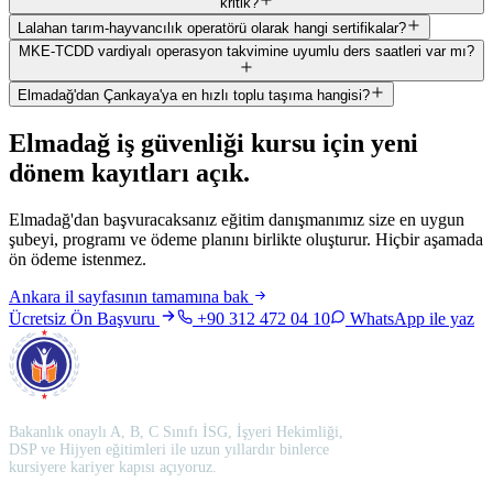
kritik?
Lalahan tarım-hayvancılık operatörü olarak hangi sertifikalar?
MKE-TCDD vardiyalı operasyon takvimine uyumlu ders saatleri var mı?
Elmadağ'dan Çankaya'ya en hızlı toplu taşıma hangisi?
Elmadağ
iş güvenliği kursu için
yeni
dönem kayıtları açık
.
Elmadağ'dan başvuracaksanız eğitim danışmanımız size en uygun
şubeyi, programı ve ödeme planını birlikte oluşturur. Hiçbir aşamada
ön ödeme istenmez.
Ankara
il sayfasının tamamına bak
Ücretsiz Ön Başvuru
+90 312 472 04 10
WhatsApp ile yaz
Bakanlık onaylı A, B, C Sınıfı İSG, İşyeri Hekimliği,
DSP ve Hijyen eğitimleri ile uzun yıllardır binlerce
kursiyere kariyer kapısı açıyoruz.