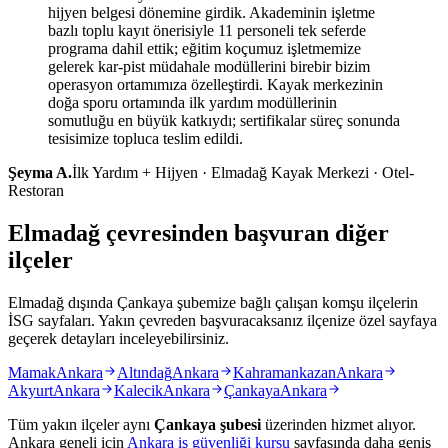
hijyen belgesi dönemine girdik. Akademinin işletme
bazlı toplu kayıt önerisiyle 11 personeli tek seferde
programa dahil ettik; eğitim koçumuz işletmemize
gelerek kar-pist müdahale modüllerini birebir bizim
operasyon ortamımıza özelleştirdi. Kayak merkezinin
doğa sporu ortamında ilk yardım modüllerinin
somutluğu en büyük katkıydı; sertifikalar süreç sonunda
tesisimize topluca teslim edildi.
Şeyma A.
İlk Yardım + Hijyen · Elmadağ Kayak Merkezi · Otel-
Restoran
Elmadağ çevresinden başvuran diğer
ilçeler
Elmadağ dışında Çankaya şubemize bağlı çalışan komşu ilçelerin
İSG sayfaları. Yakın çevreden başvuracaksanız ilçenize özel sayfaya
geçerek detayları inceleyebilirsiniz.
Mamak
Ankara
Altındağ
Ankara
Kahramankazan
Ankara
Akyurt
Ankara
Kalecik
Ankara
Çankaya
Ankara
Tüm yakın ilçeler aynı
Çankaya
şubesi
üzerinden hizmet alıyor.
Ankara
geneli için
Ankara
iş güvenliği kursu
sayfasında daha geniş