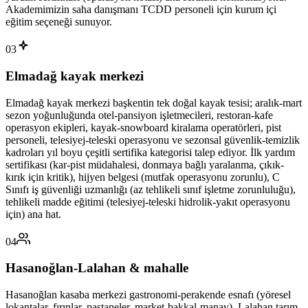
Akademimizin saha danışmanı TCDD personeli için kurum içi
eğitim seçeneği sunuyor.
03
Elmadağ kayak merkezi
Elmadağ kayak merkezi başkentin tek doğal kayak tesisi; aralık-mart
sezon yoğunluğunda otel-pansiyon işletmecileri, restoran-kafe
operasyon ekipleri, kayak-snowboard kiralama operatörleri, pist
personeli, telesiyej-teleski operasyonu ve sezonsal güvenlik-temizlik
kadroları yıl boyu çeşitli sertifika kategorisi talep ediyor. İlk yardım
sertifikası (kar-pist müdahalesi, donmaya bağlı yaralanma, çıkık-
kırık için kritik), hijyen belgesi (mutfak operasyonu zorunlu), C
Sınıfı iş güvenliği uzmanlığı (az tehlikeli sınıf işletme zorunluluğu),
tehlikeli madde eğitimi (telesiyej-teleski hidrolik-yakıt operasyonu
için) ana hat.
04
Hasanoğlan-Lalahan & mahalle
Hasanoğlan kasaba merkezi gastronomi-perakende esnafı (yöresel
lokantalar, fırınlar, pastaneler, market-bakkal-manav), Lalahan tarım-