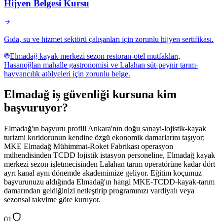
Hijyen Belgesi Kursu
Gıda, su ve hizmet sektörü çalışanları için zorunlu hijyen sertifikası.
Elmadağ kayak merkezi sezon restoran-otel mutfakları,
Hasanoğlan mahalle gastronomisi ve Lalahan süt-peynir tarım-
hayvancılık atölyeleri için zorunlu belge.
Elmadağ
iş güvenliği kursuna
kim
başvuruyor
?
Elmadağ'ın başvuru profili Ankara'nın doğu sanayi-lojistik-kayak
turizmi koridorunun kendine özgü ekonomik damarlarını taşıyor;
MKE Elmadağ Mühimmat-Roket Fabrikası operasyon
mühendisinden TCDD lojistik istasyon personeline, Elmadağ kayak
merkezi sezon işletmecisinden Lalahan tarım operatörüne kadar dört
ayrı kanal aynı dönemde akademimize geliyor. Eğitim koçumuz
başvurunuzu aldığında Elmadağ'ın hangi MKE-TCDD-kayak-tarım
damarından geldiğinizi netleştirip programınızı vardiyalı veya
sezonsal takvime göre kuruyor.
01