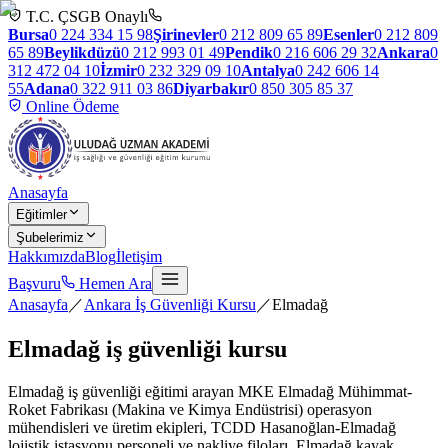
T.C. ÇSGB Onaylı
Bursa
0 224 334 15 98
Şirinevler
0 212 809 65 89
Esenler
0 212 809
65 89
Beylikdüzü
0 212 993 01 49
Pendik
0 216 606 29 32
Ankara
0
312 472 04 10
İzmir
0 232 329 09 10
Antalya
0 242 606 14
55
Adana
0 322 911 03 86
Diyarbakır
0 850 305 85 37
Online Ödeme
Anasayfa
Eğitimler
Şubelerimiz
Hakkımızda
Blog
İletişim
Başvuru
Hemen Ara
Anasayfa
／
Ankara İş Güvenliği Kursu
／
Elmadağ
Elmadağ
iş güvenliği kursu
Elmadağ iş güvenliği eğitimi arayan MKE Elmadağ Mühimmat-
Roket Fabrikası (Makina ve Kimya Endüstrisi) operasyon
mühendisleri ve üretim ekipleri, TCDD Hasanoğlan-Elmadağ
lojistik istasyonu personeli ve nakliye filoları, Elmadağ kayak