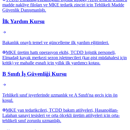
madde nakliye filoları ve MKE tedarik zinciri için Tehlikeli Madde
Güvenlik Danışmanlığı.
İlk Yardım Kursu
Bakanlık onaylı temel ve güncelleme ilk yardım eğitimleri.
MKE üretim hattı operasyon ekibi, TCDD lojistik personeli,
Elmadağ kayak merkezi sezon işletmecileri (kar-pist müdahalesi için
kritik) ve mahalle esnafı için yıllık ilk yardımcı kotası.
B Sınıfı İş Güvenliği Kursu
Tehlikeli sınıf işyerlerinde uzmanlık ve A Sınıfı'na geçiş için ön
koşul.
MKE yan tedarikçileri, TCDD bakım atölyeleri, Hasanoğlan-
Lalahan sanayi tesisleri ve orta ölçekli üretim atölyeleri için orta-
tehlikeli sınıf zorunlu uzmanlığı.