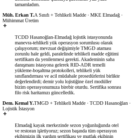
tamamladım.
Müh. Erkan T.
A Sınıfı + Tehlikeli Madde · MKE Elmadağ ·
Mühimmat Üretim
TCDD Hasanoğlan-Elmadağ lojistik istasyonunda
manevra-tehlikeli yük operasyon sorumlusu olarak
çalışıyorum; mevzuat değişimiyle TMGD ataması
zorunlu hale geldi, paralelinde tehlikeli madde eğitimi
sertifikam da yenilenmesi gerekti. Akademinin saha
danışmanı istasyona gelerek RID-ADR temelli
yükleme-boşaltma protokolleri, tehlikeli yük
sınıflandırması ve acil müdahale prosedürlerini birlikte
değerlendirdi; demir yolu lojistiğine özel modüller
bizim operasyonumuza birebir oturdu. Sertifika sonrası
filo risk haritamızı güncelledik.
Dem. Kemal Y.
TMGD + Tehlikeli Madde · TCDD Hasanoğlan ·
Lojistik İstasyon
Elmadağ kayak merkezinde sezon yoğunluğunda otel
ve restoran işletiyoruz; sezon başında tüm operasyon
ekibimizin ilk yardım sertifikası ve mutfak ekibinin