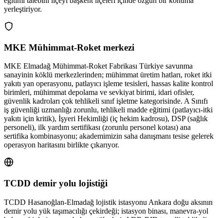
eğitimi talebini ilçeyi başkent ilçeleri içinde özgün bir konuma
yerleştiriyor.
MKE Mühimmat-Roket merkezi
MKE Elmadağ Mühimmat-Roket Fabrikası Türkiye savunma
sanayinin köklü merkezlerinden; mühimmat üretim hatları, roket itki
yakıtı yan operasyonu, patlayıcı işleme tesisleri, hassas kalite kontrol
birimleri, mühimmat depolama ve sevkiyat birimi, idari ofisler,
güvenlik kadroları çok tehlikeli sınıf işletme kategorisinde. A Sınıfı
iş güvenliği uzmanlığı zorunlu, tehlikeli madde eğitimi (patlayıcı-itki
yakıtı için kritik), İşyeri Hekimliği (iç hekim kadrosu), DSP (sağlık
personeli), ilk yardım sertifikası (zorunlu personel kotası) ana
sertifika kombinasyonu; akademimizin saha danışmanı tesise gelerek
operasyon haritasını birlikte çıkarıyor.
TCDD demir yolu lojistiği
TCDD Hasanoğlan-Elmadağ lojistik istasyonu Ankara doğu aksının
demir yolu yük taşımacılığı çekirdeği; istasyon binası, manevra-yol