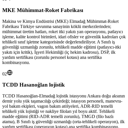
MKE Mühimmat-Roket Fabrikası
Makina ve Kimya Endüstrisi (MKE) Elmadağ Mühimmat-Roket
Fabrikası Türkiye savunma sanayinin köklü merkezlerinden;
mühimmat üretim hatları, roket itki yakıtı yan operasyonu, patlayıcı
işleme, kalite kontrol birimleri, idari ofisler ve güvenlik kadroları çok
tehlikeli sınıf işletme kategorisinde değerlendiriliyor. A Sınıfı iş
güvenliği uzmanlığı zorunlu, tehlikeli madde eğitimi (patlayıcı-itki
yakıtı için kritik), İşyeri Hekimliği (iç hekim kadrosu), DSP, ilk
yardım sertifikası (zorunlu personel kotası) ana sertifika
kombinasyonu.
02
TCDD Hasanoğlan lojistik
TCDD Hasanoğlan-Elmadağ lojistik istasyonu Ankara doğu aksının
demir yolu yük taşımacılığı çekirdeği; istasyon personeli, manevra-
yol bakım ekipleri, vagon bakım atölyeleri, ADR-RID temelli
tehlikeli yük lojistiği ve nakliye filoları yıl boyu aktif. Tehlikeli
madde eğitimi (RID-ADR temelli zorunlu), TMGD (filo bazlı
atama), B Sınıfı iş güvenliği uzmanlığı (orta-tehlikeli operasyon), ilk
yardım sertifikası (operasyon kotası) ana sertifika kombinasyonu.