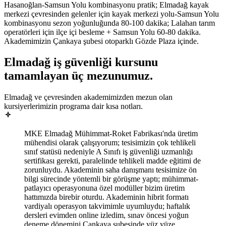
Hasanoğlan-Samsun Yolu kombinasyonu pratik; Elmadağ kayak
merkezi çevresinden gelenler için kayak merkezi yolu-Samsun Yolu
kombinasyonu sezon yoğunluğunda 80-100 dakika; Lalahan tarım
operatörleri için ilçe içi besleme + Samsun Yolu 60-80 dakika.
Akademimizin Çankaya şubesi otoparklı Gözde Plaza içinde.
Elmadağ
iş güvenliği kursunu
tamamlayan
üç mezunumuz
.
Elmadağ ve çevresinden akademimizden mezun olan
kursiyerlerimizin programa dair kısa notları.
MKE Elmadağ Mühimmat-Roket Fabrikası'nda üretim
mühendisi olarak çalışıyorum; tesisimizin çok tehlikeli
sınıf statüsü nedeniyle A Sınıfı iş güvenliği uzmanlığı
sertifikası gerekti, paralelinde tehlikeli madde eğitimi de
zorunluydu. Akademinin saha danışmanı tesisimize ön
bilgi sürecinde yöntemli bir görüşme yaptı; mühimmat-
patlayıcı operasyonuna özel modüller bizim üretim
hattımızda birebir oturdu. Akademinin hibrit formatı
vardiyalı operasyon takvimimle uyumluydu; haftalık
dersleri evimden online izledim, sınav öncesi yoğun
deneme dönemini Çankaya şubesinde yüz yüze