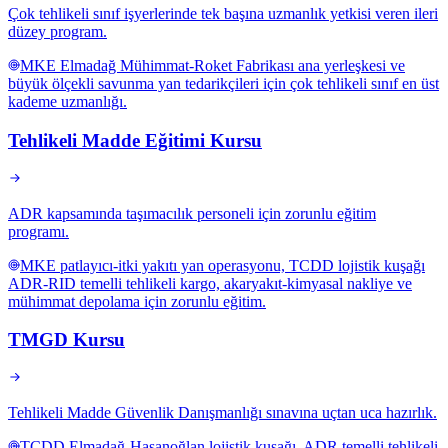
Çok tehlikeli sınıf işyerlerinde tek başına uzmanlık yetkisi veren ileri
düzey program.
MKE Elmadağ Mühimmat-Roket Fabrikası ana yerleşkesi ve
büyük ölçekli savunma yan tedarikçileri için çok tehlikeli sınıf en üst
kademe uzmanlığı.
Tehlikeli Madde Eğitimi Kursu
ADR kapsamında taşımacılık personeli için zorunlu eğitim
programı.
MKE patlayıcı-itki yakıtı yan operasyonu, TCDD lojistik kuşağı
ADR-RID temelli tehlikeli kargo, akaryakıt-kimyasal nakliye ve
mühimmat depolama için zorunlu eğitim.
TMGD Kursu
Tehlikeli Madde Güvenlik Danışmanlığı sınavına uçtan uca hazırlık.
TCDD Elmadağ-Hasanoğlan lojistik kuşağı, ADR temelli tehlikeli