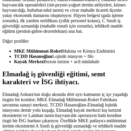
hayvancılık operatörleri (süt-peynir-yoğurt üretim atölyeleri, kümes
hayvancılığı, hububat-tahıl tarım) ve civar mahalle ticareti ilçenin
yatay ekonomik damarını oluşturuyor. Hijyen belgesi (gıda işleme
zorunlu), ilk yardım sertifikası (yıllık personel kotası), C Sınıfı iş
güvenliği uzmanlığı (mahalle esnafı için zorunlu), tehlikeli madde
eğitimi (pestisit-gübre-dezenfektan) ana hat.
Diğer profiller
MKE Mühimmat-Roket
Makina ve Kimya Endüstrisi
TCDD Hasanoğlan
Lojistik istasyon + filo
Kayak Merkezi
Sezon turizm + acil müdahale
Elmadağ
iş güvenliği eğitimi,
semt
karakteri ve İSG ihtiyacı
.
Elmadağ Ankara'nın doğu aksında dört ayrı katmanın iç içe yaşadığı
özgün bir koridor; MKE Elmadağ Mühimmat-Roket Fabrikası
savunma sanayi merkezi, TCDD Hasanoğlan-Elmadağ lojistik
istasyonu demir yolu kuşağı, Elmadağ kayak merkezi kış turizmi
ekosistemi ve Lalahan tarım-hayvancılık operasyon hattı kendine
özgü bir İSG haritası çıkarıyor. Özellikle MKE patlayıcı-mühimmat
üretim ekosistemi A Sınıfı iş güvenliği uzmanlığı ve tehlikeli madde