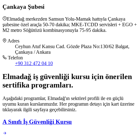
Çankaya Şubesi
Elmadağ merkezden Samsun Yolu-Mamak hattıyla Çankaya
şubesine özel araçla 50-70 dakika; MKE-TCDD servisleri + EGO +
M2 metro Söğütözü kombinasyonuyla 75-95 dakika.
Adres
Ceyhun Atuf Kansu Cad. Gözde Plaza No:130/62 Balgat,
Çankaya / Ankara
Telefon
+90 312 472 04 10
Elmadağ
iş güvenliği kursu için
önerilen
sertifika programları
.
Aşağıdaki programlar, Elmadağ'ın sektörel profili ile en güçlü
uyumu kuran kurslarımızdır. Her programın detayı için kart üzerine
tıklayarak ilgili sayfaya geçebilirsiniz.
A Sınıfı İş Güvenliği Kursu