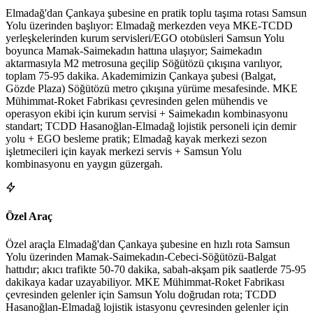
Elmadağ'dan Çankaya şubesine en pratik toplu taşıma rotası Samsun
Yolu üzerinden başlıyor: Elmadağ merkezden veya MKE-TCDD
yerleşkelerinden kurum servisleri/EGO otobüsleri Samsun Yolu
boyunca Mamak-Saimekadın hattına ulaşıyor; Saimekadın
aktarmasıyla M2 metrosuna geçilip Söğütözü çıkışına varılıyor,
toplam 75-95 dakika. Akademimizin Çankaya şubesi (Balgat,
Gözde Plaza) Söğütözü metro çıkışına yürüme mesafesinde. MKE
Mühimmat-Roket Fabrikası çevresinden gelen mühendis ve
operasyon ekibi için kurum servisi + Saimekadın kombinasyonu
standart; TCDD Hasanoğlan-Elmadağ lojistik personeli için demir
yolu + EGO besleme pratik; Elmadağ kayak merkezi sezon
işletmecileri için kayak merkezi servis + Samsun Yolu
kombinasyonu en yaygın güzergah.
Özel Araç
Özel araçla Elmadağ'dan Çankaya şubesine en hızlı rota Samsun
Yolu üzerinden Mamak-Saimekadın-Cebeci-Söğütözü-Balgat
hattıdır; akıcı trafikte 50-70 dakika, sabah-akşam pik saatlerde 75-95
dakikaya kadar uzayabiliyor. MKE Mühimmat-Roket Fabrikası
çevresinden gelenler için Samsun Yolu doğrudan rota; TCDD
Hasanoğlan-Elmadağ lojistik istasyonu çevresinden gelenler için