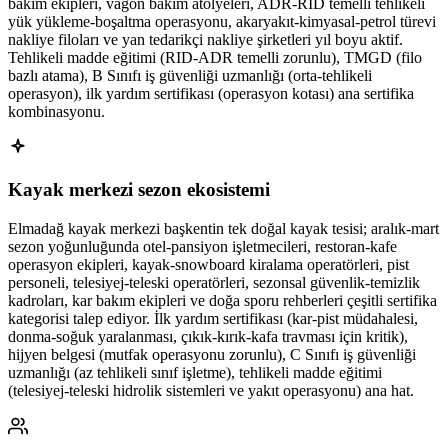
bakım ekipleri, vagon bakım atölyeleri, ADR-RID temelli tehlikeli
yük yükleme-boşaltma operasyonu, akaryakıt-kimyasal-petrol türevi
nakliye filoları ve yan tedarikçi nakliye şirketleri yıl boyu aktif.
Tehlikeli madde eğitimi (RID-ADR temelli zorunlu), TMGD (filo
bazlı atama), B Sınıfı iş güvenliği uzmanlığı (orta-tehlikeli
operasyon), ilk yardım sertifikası (operasyon kotası) ana sertifika
kombinasyonu.
Kayak merkezi sezon ekosistemi
Elmadağ kayak merkezi başkentin tek doğal kayak tesisi; aralık-mart
sezon yoğunluğunda otel-pansiyon işletmecileri, restoran-kafe
operasyon ekipleri, kayak-snowboard kiralama operatörleri, pist
personeli, telesiyej-teleski operatörleri, sezonsal güvenlik-temizlik
kadroları, kar bakım ekipleri ve doğa sporu rehberleri çeşitli sertifika
kategorisi talep ediyor. İlk yardım sertifikası (kar-pist müdahalesi,
donma-soğuk yaralanması, çıkık-kırık-kafa travması için kritik),
hijyen belgesi (mutfak operasyonu zorunlu), C Sınıfı iş güvenliği
uzmanlığı (az tehlikeli sınıf işletme), tehlikeli madde eğitimi
(telesiyej-teleski hidrolik sistemleri ve yakıt operasyonu) ana hat.