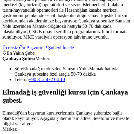
merkezi (kış turizmi) operatörleri ve sezon işletmecileri, Lalahan
tarım-hayvancılık operatörleri ile Hasanoğlan kasaba merkezi
gastronomi-perakende esnafı başkentin doğu sanayi-lojistik-turizm
koridorundan akademimize başvuruyor. Çankaya şubemize Samsun
Yolu üzerinden Mamak-Söğütözü hattıyla 50-70 dakikada
ulaşılabiliyor; ÇSGB onaylı sertifika programlarımız hibrit formatta
sunuluyor, MKE vardiyalı operasyon takvimine uyumlu.
Ücretsiz Ön Başvuru
Şubeyi İncele
En Yakın Şube
Çankaya Şubesi
Merkez
Süre
Elmadağ merkezden Samsun Yolu-Mamak hattıyla
Çankaya şubesine özel araçla 50-70 dakika
Telefon
+90 312 472 04 10
Elmadağ
iş güvenliği kursu için
Çankaya
şubesi
.
Elmadağ'dan başvuran kursiyerlerimiz Çankaya şubemize bağlı
olarak kayıt oluyor. Aşağıda şubenin tam adresi, telefonu ve mesafe
bilgisi yer alıyor.
Merkez