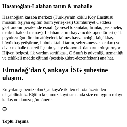
Hasanoğlan-Lalahan tarım & mahalle
Hasanoğlan kasaba merkezi (Türkiye'nin köklü Köy Enstitüsü
mirasını taşıyan eğitim-tarım yerleşkesi) Cumhuriyet Caddesi
gastronomi-perakende esnafı (yöresel lokantalar, fırınlar, pastaneler,
market-bakkal-manav), Lalahan tarım-hayvancılık operatörleri (süt-
peynir-yoğurt üretim atölyeleri, kümes hayvancılığı, küçükbaş-
büyükbaş yetiştirme, hububat-tahıl tarım, sebze-meyve seraları) ve
civar mahalle ticareti ilçenin yatay ekonomik damarını oluşturuyor.
Hijyen belgesi, ilk yardım sertifikası, C Sınıfı iş güvenliği uzmanlığı
ve tehlikeli madde eğitimi (pestisit-gübre-dezenfektan) ana hat.
Elmadağ
'dan
Çankaya
İSG şubesine
ulaşım.
En yakın şubemiz olan Çankaya'e iki temel rota üzerinden
ulaşabilirsiniz. Eğitim koçumuz kayıt sırasında size en uygun rotayı
kalkış noktanıza göre önerir.
Toplu Taşıma