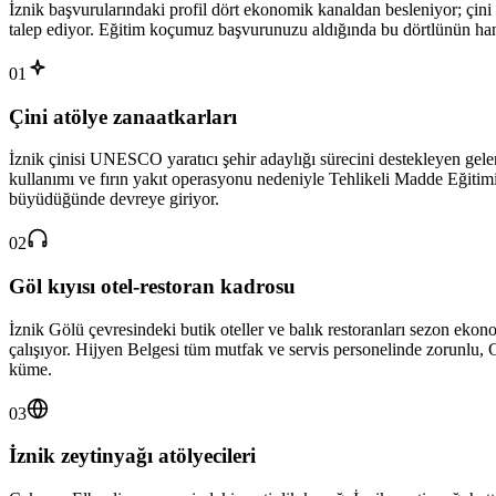
İznik başvurularındaki profil dört ekonomik kanaldan besleniyor; çini at
talep ediyor. Eğitim koçumuz başvurunuzu aldığında bu dörtlünün hang
01
Çini atölye zanaatkarları
İznik çinisi UNESCO yaratıcı şehir adaylığı sürecini destekleyen geleneks
kullanımı ve fırın yakıt operasyonu nedeniyle Tehlikeli Madde Eğitimi 
büyüdüğünde devreye giriyor.
02
Göl kıyısı otel-restoran kadrosu
İznik Gölü çevresindeki butik oteller ve balık restoranları sezon ekon
çalışıyor. Hijyen Belgesi tüm mutfak ve servis personelinde zorunlu, C 
küme.
03
İznik zeytinyağı atölyecileri