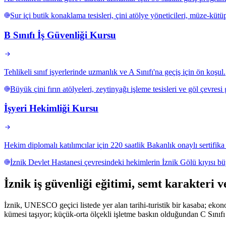
Sur içi butik konaklama tesisleri, çini atölye yöneticileri, müze-kütü
B Sınıfı İş Güvenliği Kursu
Tehlikeli sınıf işyerlerinde uzmanlık ve A Sınıfı'na geçiş için ön koşul.
Büyük çini fırın atölyeleri, zeytinyağı işleme tesisleri ve göl çevresi
İşyeri Hekimliği Kursu
Hekim diplomalı katılımcılar için 220 saatlik Bakanlık onaylı sertifik
İznik Devlet Hastanesi çevresindeki hekimlerin İznik Gölü kıyısı büy
İznik
iş güvenliği eğitimi,
semt karakteri v
İznik, UNESCO geçici listede yer alan tarihi-turistik bir kasaba; ekonom
kümesi taşıyor; küçük-orta ölçekli işletme baskın olduğundan C Sınıfı 