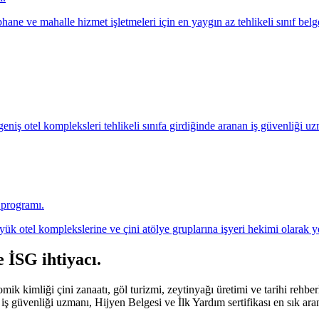
phane ve mahalle hizmet işletmeleri için en yaygın az tehlikeli sınıf belg
 geniş otel kompleksleri tehlikeli sınıfa girdiğinde aranan iş güvenliği uz
a programı.
ük otel komplekslerine ve çini atölye gruplarına işyeri hekimi olarak y
e İSG ihtiyacı
.
ik kimliği çini zanaatı, göl turizmi, zeytinyağı üretimi ve tarihi rehberl
iş güvenliği uzmanı, Hijyen Belgesi ve İlk Yardım sertifikası en sık ara