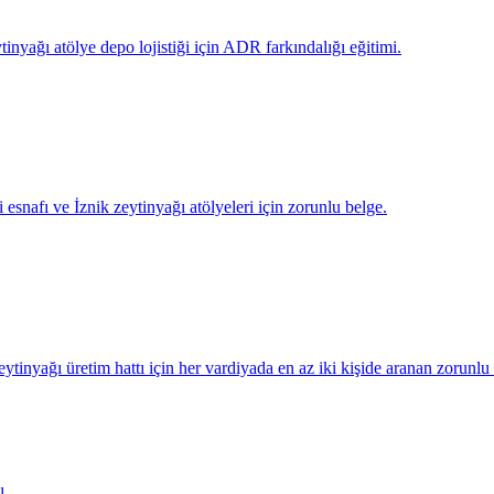
ytinyağı atölye depo lojistiği için ADR farkındalığı eğitimi.
i esnafı ve İznik zeytinyağı atölyeleri için zorunlu belge.
zeytinyağı üretim hattı için her vardiyada en az iki kişide aranan zorunlu 
ı.