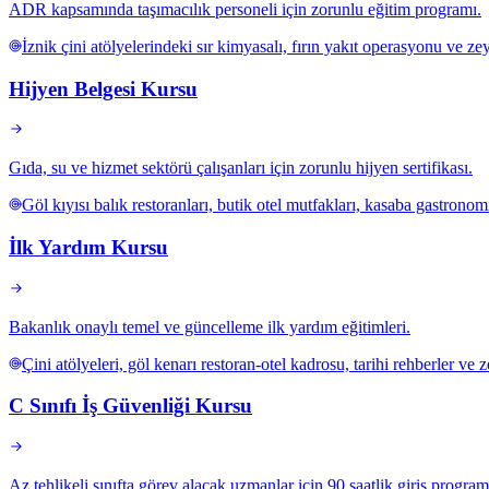
ADR kapsamında taşımacılık personeli için zorunlu eğitim programı.
İznik çini atölyelerindeki sır kimyasalı, fırın yakıt operasyonu ve ze
Hijyen Belgesi Kursu
Gıda, su ve hizmet sektörü çalışanları için zorunlu hijyen sertifikası.
Göl kıyısı balık restoranları, butik otel mutfakları, kasaba gastronom
İlk Yardım Kursu
Bakanlık onaylı temel ve güncelleme ilk yardım eğitimleri.
Çini atölyeleri, göl kenarı restoran-otel kadrosu, tarihi rehberler ve 
C Sınıfı İş Güvenliği Kursu
Az tehlikeli sınıfta görev alacak uzmanlar için 90 saatlik giriş program