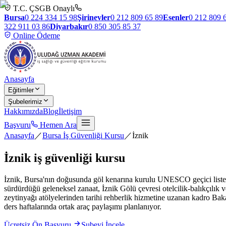
T.C. ÇSGB Onaylı
Bursa
0 224 334 15 98
Şirinevler
0 212 809 65 89
Esenler
0 212 809 
322 911 03 86
Diyarbakır
0 850 305 85 37
Online Ödeme
Anasayfa
Eğitimler
Şubelerimiz
Hakkımızda
Blog
İletişim
Başvuru
Hemen Ara
Anasayfa
／
Bursa İş Güvenliği Kursu
／
İznik
İznik
iş güvenliği kursu
İznik, Bursa'nın doğusunda göl kenarına kurulu UNESCO geçici listede y
sürdürdüğü geleneksel zanaat, İznik Gölü çevresi otelcilik-balıkçılık v
zeytinyağı atölyelerinden tarihi rehberlik hizmetine uzanan kadro Bak
ders haftalarında ortak araç paylaşımı planlanıyor.
Ücretsiz Ön Başvuru
Şubeyi İncele