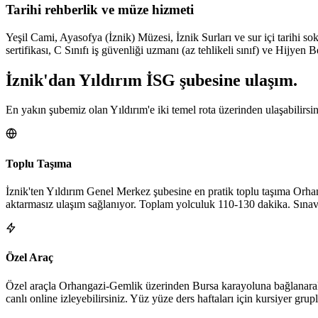
Tarihi rehberlik ve müze hizmeti
Yeşil Cami, Ayasofya (İznik) Müzesi, İznik Surları ve sur içi tarihi s
sertifikası, C Sınıfı iş güvenliği uzmanı (az tehlikeli sınıf) ve Hijye
İznik
'dan
Yıldırım
İSG şubesine
ulaşım.
En yakın şubemiz olan Yıldırım'e iki temel rota üzerinden ulaşabilirsi
Toplu Taşıma
İznik'ten Yıldırım Genel Merkez şubesine en pratik toplu taşıma Orha
aktarmasız ulaşım sağlanıyor. Toplam yolculuk 110-130 dakika. Sınav ö
Özel Araç
Özel araçla Orhangazi-Gemlik üzerinden Bursa karayoluna bağlanarak Yı
canlı online izleyebilirsiniz. Yüz yüze ders haftaları için kursiyer gru