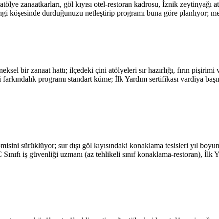
ölye zanaatkarları, göl kıyısı otel-restoran kadrosu, İznik zeytinyağı at
i köşesinde durduğunuzu netleştirip programı buna göre planlıyor; mes
el bir zanaat hattı; ilçedeki çini atölyeleri sır hazırlığı, fırın pişirimi 
farkındalık programı standart küme; İlk Yardım sertifikası vardiya başın
omisini sürüklüyor; sur dışı göl kıyısındaki konaklama tesisleri yıl boy
Sınıfı iş güvenliği uzmanı (az tehlikeli sınıf konaklama-restoran), İlk Y