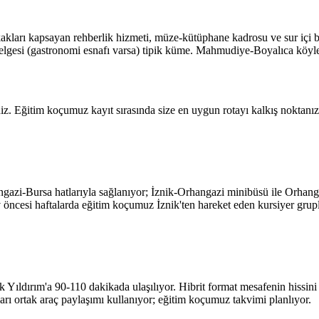
okakları kapsayan rehberlik hizmeti, müze-kütüphane kadrosu ve sur içi b
n Belgesi (gastronomi esnafı varsa) tipik küme. Mahmudiye-Boyalıca köyle
niz. Eğitim koçumuz kayıt sırasında size en uygun rotayı kalkış noktanız
ngazi-Bursa hatlarıyla sağlanıyor; İznik-Orhangazi minibüsü ile Orhang
ncesi haftalarda eğitim koçumuz İznik'ten hareket eden kursiyer grupla
ldırım'a 90-110 dakikada ulaşılıyor. Hibrit format mesafenin hissini ö
pları ortak araç paylaşımı kullanıyor; eğitim koçumuz takvimi planlıyor.