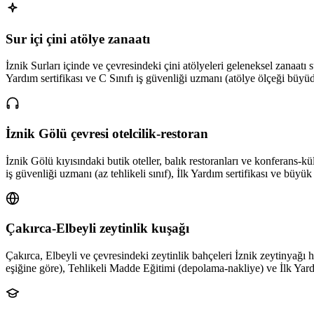
Sur içi çini atölye zanaatı
İznik Surları içinde ve çevresindeki çini atölyeleri geleneksel zanaatı sü
Yardım sertifikası ve C Sınıfı iş güvenliği uzmanı (atölye ölçeği büy
İznik Gölü çevresi otelcilik-restoran
İznik Gölü kıyısındaki butik oteller, balık restoranları ve konferans-k
iş güvenliği uzmanı (az tehlikeli sınıf), İlk Yardım sertifikası ve bü
Çakırca-Elbeyli zeytinlik kuşağı
Çakırca, Elbeyli ve çevresindeki zeytinlik bahçeleri İznik zeytinyağı ha
eşiğine göre), Tehlikeli Madde Eğitimi (depolama-nakliye) ve İlk Yard