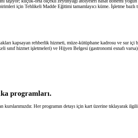
ını taşıyor; küçük-orta ölçekli zeytinyağı atölyeleri hasat dönemi yoğun 
 birimleri için Tehlikeli Madde Eğitimi tamamlayıcı küme. İşletme bazlı
okakları kapsayan rehberlik hizmeti, müze-kütüphane kadrosu ve sur içi 
ikeli sınıf hizmet işletmeleri) ve Hijyen Belgesi (gastronomi esnafı varsa
fika programları
.
 kurslarımızdır. Her programın detayı için kart üzerine tıklayarak ilgili