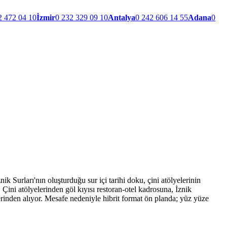
2 472 04 10
İzmir
0 232 329 09 10
Antalya
0 242 606 14 55
Adana
0
 Surları'nın oluşturduğu sur içi tarihi doku, çini atölyelerinin
 Çini atölyelerinden göl kıyısı restoran-otel kadrosuna, İznik
rinden alıyor. Mesafe nedeniyle hibrit format ön planda; yüz yüze