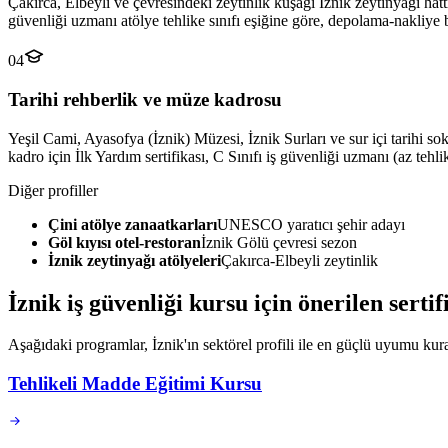
Çakırca, Elbeyli ve çevresindeki zeytinlik kuşağı İznik zeytinyağı hatt
güvenliği uzmanı atölye tehlike sınıfı eşiğine göre, depolama-nakliye
04
Tarihi rehberlik ve müze kadrosu
Yeşil Cami, Ayasofya (İznik) Müzesi, İznik Surları ve sur içi tarihi s
kadro için İlk Yardım sertifikası, C Sınıfı iş güvenliği uzmanı (az tehl
Diğer profiller
Çini atölye zanaatkarları
UNESCO yaratıcı şehir adayı
Göl kıyısı otel-restoran
İznik Gölü çevresi sezon
İznik zeytinyağı atölyeleri
Çakırca-Elbeyli zeytinlik
İznik
iş güvenliği kursu için
önerilen serti
Aşağıdaki programlar, İznik'ın sektörel profili ile en güçlü uyumu kuran
Tehlikeli Madde Eğitimi Kursu