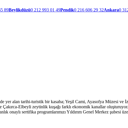
65 89
Beylikdüzü
0 212 993 01 49
Pendik
0 216 606 29 32
Ankara
0 31
er alan tarihi-turistik bir kasaba; Yeşil Cami, Ayasofya Müzesi ve İznik
e Çakırca-Elbeyli zeytinlik kuşağı farklı ekonomik kanallar oluşturuyor.
anlık onaylı sertifika programlarımızı Yıldırım Genel Merkez şubesi üze