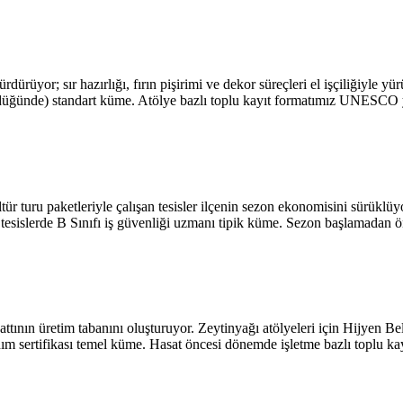
rdürüyor; sır hazırlığı, fırın pişirimi ve dekor süreçleri el işçiliğiyle yü
üdüğünde) standart küme. Atölye bazlı toplu kayıt formatımız UNESCO yar
ültür turu paketleriyle çalışan tesisler ilçenin sezon ekonomisini sürükl
yük tesislerde B Sınıfı iş güvenliği uzmanı tipik küme. Sezon başlamadan
ttının üretim tabanını oluşturuyor. Zeytinyağı atölyeleri için Hijyen Belg
ım sertifikası temel küme. Hasat öncesi dönemde işletme bazlı toplu kay