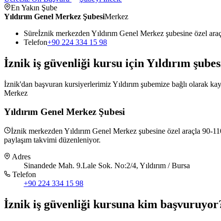
En Yakın Şube
Yıldırım Genel Merkez Şubesi
Merkez
Süre
İznik merkezden Yıldırım Genel Merkez şubesine özel ara
Telefon
+90 224 334 15 98
İznik
iş güvenliği kursu için
Yıldırım
şubes
İznik'dan başvuran kursiyerlerimiz Yıldırım şubemize bağlı olarak kayı
Merkez
Yıldırım Genel Merkez Şubesi
İznik merkezden Yıldırım Genel Merkez şubesine özel araçla 90-110 
paylaşım takvimi düzenleniyor.
Adres
Sinandede Mah. 9.Lale Sok. No:2/4, Yıldırım / Bursa
Telefon
+90 224 334 15 98
İznik
iş güvenliği kursuna
kim başvuruyor