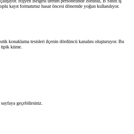
çalışıyor. Hijyen Belgesi üretim personelinde zorunlu, B Sınıfı iş
 toplu kayıt formatımız hasat öncesi dönemde yoğun kullanılıyor.
butik konaklama tesisleri ilçenin dördüncü kanalını oluşturuyor. Bu
) tipik küme.
 sayfaya geçebilirsiniz.