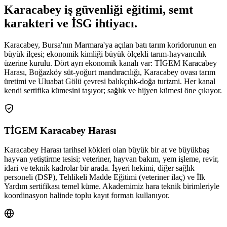
Karacabey
iş güvenliği eğitimi,
semt
karakteri ve İSG ihtiyacı
.
Karacabey, Bursa'nın Marmara'ya açılan batı tarım koridorunun en
büyük ilçesi; ekonomik kimliği büyük ölçekli tarım-hayvancılık
üzerine kurulu. Dört ayrı ekonomik kanalı var: TİGEM Karacabey
Harası, Boğazköy süt-yoğurt mandıracılığı, Karacabey ovası tarım
üretimi ve Uluabat Gölü çevresi balıkçılık-doğa turizmi. Her kanal
kendi sertifika kümesini taşıyor; sağlık ve hijyen kümesi öne çıkıyor.
TİGEM Karacabey Harası
Karacabey Harası tarihsel kökleri olan büyük bir at ve büyükbaş
hayvan yetiştirme tesisi; veteriner, hayvan bakım, yem işleme, revir,
idari ve teknik kadrolar bir arada. İşyeri hekimi, diğer sağlık
personeli (DSP), Tehlikeli Madde Eğitimi (veteriner ilaç) ve İlk
Yardım sertifikası temel küme. Akademimiz hara teknik birimleriyle
koordinasyon halinde toplu kayıt formatı kullanıyor.