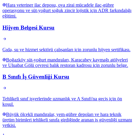
Hara veteriner ilaç deposu, ova zirai mücadele ilaç-gübre
operasyonu ve süt-yoğurt soğuk zincir lojistik için ADR farkındalığı
eğitimi.
Hijyen Belgesi Kursu
Gıda, su ve hizmet sektörü çalışanları için zorunlu hijyen sertifikası.
Boğazköy süt-yoğurt mandıraları, Karacabey kaymağı atölyeleri
ve Uluabat Gölü çevresi balık restoran kadrosu için zorunlu belge.
B Sınıfı İş Güvenliği Kursu
Tehlikeli sınıf işyerlerinde uzmanlık ve A Sınıfı'na geçiş için ön
koşul.
Büyük ölçekli mandıralar, yem-gübre depoları ve hara teknik
üretim birimleri tehlikeli sınıfa girdiğinde aranan iş güvenliği uzmanı
yetkisi.