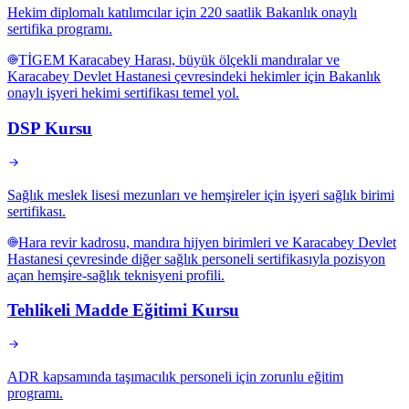
Hekim diplomalı katılımcılar için 220 saatlik Bakanlık onaylı
sertifika programı.
TİGEM Karacabey Harası, büyük ölçekli mandıralar ve
Karacabey Devlet Hastanesi çevresindeki hekimler için Bakanlık
onaylı işyeri hekimi sertifikası temel yol.
DSP Kursu
Sağlık meslek lisesi mezunları ve hemşireler için işyeri sağlık birimi
sertifikası.
Hara revir kadrosu, mandıra hijyen birimleri ve Karacabey Devlet
Hastanesi çevresinde diğer sağlık personeli sertifikasıyla pozisyon
açan hemşire-sağlık teknisyeni profili.
Tehlikeli Madde Eğitimi Kursu
ADR kapsamında taşımacılık personeli için zorunlu eğitim
programı.