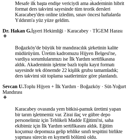
Mesafe ilk başta endişe vericiydi ama akademinin hibrit
format ders takvimi sayesinde tüm teorik dersleri
Karacabey'den online izledim, sınav öncesi haftalarda
Yıldırım'a yüz yüze geldim.
Dr. Hakan G.
İşyeri Hekimliği · Karacabey · TİGEM Harası
Boğazköy'de büyük bir mandıracılık şirketinin kalite
müdürüyüm. Üretim kadromuzu Hijyen Belgesi'ne,
vardiya sorumlularımızı ise İlk Yardım sertifikasına
aldık. Akademinin işletme bazlı toplu kayıt formatı
sayesinde tek dönemde 22 kişilik grubu tamamladık;
ders takvimi süt toplama saatlerimize göre planlandı.
Sevcan U.
Toplu Hijyen + İlk Yardım · Boğazköy · Süt-Yoğurt
Mandırası
Karacabey ovasında yem bitkisi-pamuk üretimi yapan
bir tarım işletmemiz var. Zirai ilaç ve gübre depo
personelimiz için Tehlikeli Madde Eğitimi'ni, saha
ekibimiz için İlk Yardım sertifikasını aldık. Eğitim
koçumuz depomuza gelip tehlike sınıfı tespitini birlikte
yapması sürecin en kıymetli bölümü oldu.