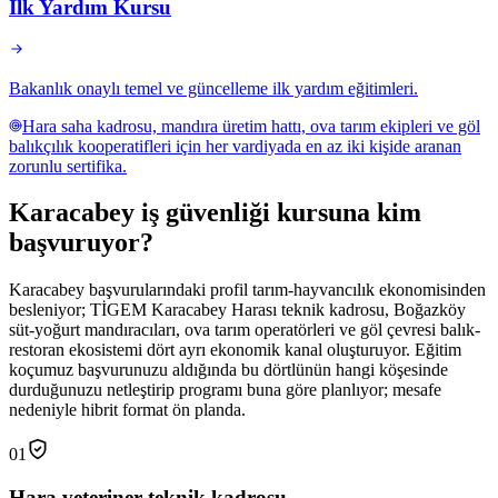
İlk Yardım Kursu
Bakanlık onaylı temel ve güncelleme ilk yardım eğitimleri.
Hara saha kadrosu, mandıra üretim hattı, ova tarım ekipleri ve göl
balıkçılık kooperatifleri için her vardiyada en az iki kişide aranan
zorunlu sertifika.
Karacabey
iş güvenliği kursuna
kim
başvuruyor
?
Karacabey başvurularındaki profil tarım-hayvancılık ekonomisinden
besleniyor; TİGEM Karacabey Harası teknik kadrosu, Boğazköy
süt-yoğurt mandıracıları, ova tarım operatörleri ve göl çevresi balık-
restoran ekosistemi dört ayrı ekonomik kanal oluşturuyor. Eğitim
koçumuz başvurunuzu aldığında bu dörtlünün hangi köşesinde
durduğunuzu netleştirip programı buna göre planlıyor; mesafe
nedeniyle hibrit format ön planda.
01
Hara veteriner-teknik kadrosu