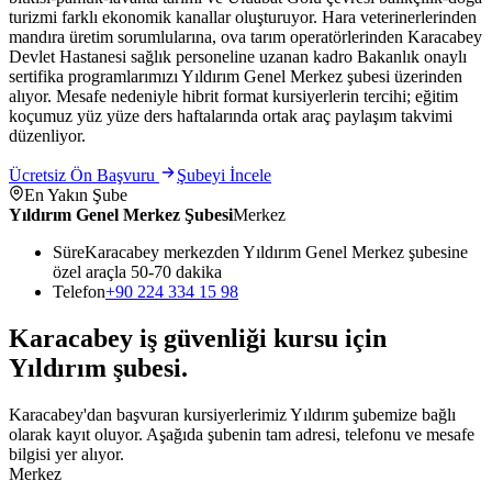
turizmi farklı ekonomik kanallar oluşturuyor. Hara veterinerlerinden
mandıra üretim sorumlularına, ova tarım operatörlerinden Karacabey
Devlet Hastanesi sağlık personeline uzanan kadro Bakanlık onaylı
sertifika programlarımızı Yıldırım Genel Merkez şubesi üzerinden
alıyor. Mesafe nedeniyle hibrit format kursiyerlerin tercihi; eğitim
koçumuz yüz yüze ders haftalarında ortak araç paylaşım takvimi
düzenliyor.
Ücretsiz Ön Başvuru
Şubeyi İncele
En Yakın Şube
Yıldırım Genel Merkez Şubesi
Merkez
Süre
Karacabey merkezden Yıldırım Genel Merkez şubesine
özel araçla 50-70 dakika
Telefon
+90 224 334 15 98
Karacabey
iş güvenliği kursu için
Yıldırım
şubesi
.
Karacabey'dan başvuran kursiyerlerimiz Yıldırım şubemize bağlı
olarak kayıt oluyor. Aşağıda şubenin tam adresi, telefonu ve mesafe
bilgisi yer alıyor.
Merkez