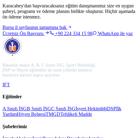
Karacabey'dan başvuracaksanız eğitim danışmanımız size en uygun
şubeyi, programı ve ödeme planını birlikte oluşturur. Hiçbir aşamada
ön ödeme istenmez.
Bursa
il sayfasının tamamına bak
Ücretsiz Ön Başvuru
+90 224 334 15 98
WhatsApp ile yaz
Bakanlık onaylı A, B, C Sınıfı İSG, İşyeri Hekimliği,
DSP ve Hijyen eğitimleri ile uzun yıllardır binlerce
kursiyere kariyer kapısı açıyoruz.
I
F
T
Eğitimler
A Sınıfı İSG
B Sınıfı İSG
C Sınıfı İSG
İşyeri Hekimliği
DSP
İlk
Yardım
Hijyen Belgesi
TMGD
Tehlikeli Madde
Şubelerimiz