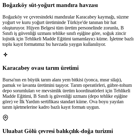
Boğazköy süt-yoğurt mandıra havzası
Boğazköy ve çevresindeki mandıralar Karacabey kaymağı, süzme
yoğurt ve kuru yoğurt üretiminde Türkiye'de tanınan bir hat
oluşturuyor. Hijyen Belgesi tüm üretim personelinde zorunlu, B
Sınıfı iş güvenliği uzmanı tehlike sınıfı eşiğine göre, soğuk zincir
lojistik için Tehlikeli Madde Eğitimi tamamlayıcı küme. İşletme bazlı
toplu kayıt formatımız bu havzada yaygın kullanılıyor.
Karacabey ovası tarım üretimi
Bursa'nın en büyük tarım alanı yem bitkisi (yonca, mısır silajı),
pamuk ve lavanta üretimini taşıyor. Tarım operatörleri, gübre-tohum
depo sorumluları ve mevsimlik üretim koordinatörleri için Tehlikeli
Madde Eğitimi, B Sınıfı iş güvenliği uzmanı (depo tehlike eşiğine
göre) ve İlk Yardım sertifikası standart küme. Ova boyu yayılan
tarım işletmelerine kadro bazlı kayıt formatı uygun.
Uluabat Gölü çevresi balıkçılık-doğa turizmi