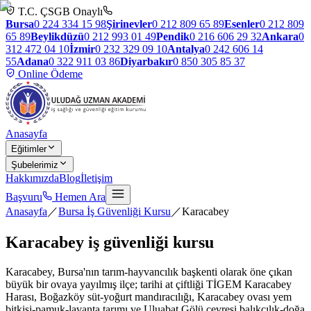
T.C. ÇSGB Onaylı
Bursa
0 224 334 15 98
Şirinevler
0 212 809 65 89
Esenler
0 212 809
65 89
Beylikdüzü
0 212 993 01 49
Pendik
0 216 606 29 32
Ankara
0
312 472 04 10
İzmir
0 232 329 09 10
Antalya
0 242 606 14
55
Adana
0 322 911 03 86
Diyarbakır
0 850 305 85 37
Online Ödeme
Anasayfa
Eğitimler
Şubelerimiz
Hakkımızda
Blog
İletişim
Başvuru
Hemen Ara
Anasayfa
／
Bursa İş Güvenliği Kursu
／
Karacabey
Karacabey
iş güvenliği kursu
Karacabey, Bursa'nın tarım-hayvancılık başkenti olarak öne çıkan
büyük bir ovaya yayılmış ilçe; tarihi at çiftliği TİGEM Karacabey
Harası, Boğazköy süt-yoğurt mandıracılığı, Karacabey ovası yem
bitkisi-pamuk-lavanta tarımı ve Uluabat Gölü çevresi balıkçılık-doğa