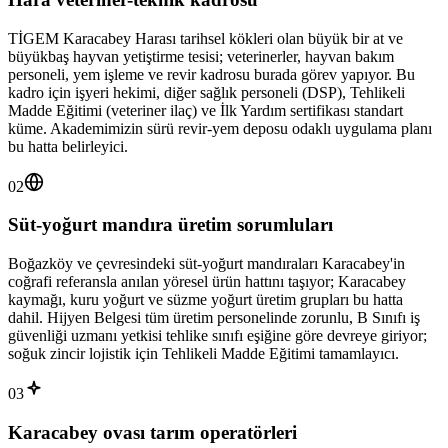
TİGEM Karacabey Harası tarihsel kökleri olan büyük bir at ve
büyükbaş hayvan yetiştirme tesisi; veterinerler, hayvan bakım
personeli, yem işleme ve revir kadrosu burada görev yapıyor. Bu
kadro için işyeri hekimi, diğer sağlık personeli (DSP), Tehlikeli
Madde Eğitimi (veteriner ilaç) ve İlk Yardım sertifikası standart
küme. Akademimizin sürü revir-yem deposu odaklı uygulama planı
bu hatta belirleyici.
02
Süt-yoğurt mandıra üretim sorumluları
Boğazköy ve çevresindeki süt-yoğurt mandıraları Karacabey'in
coğrafi referansla anılan yöresel ürün hattını taşıyor; Karacabey
kaymağı, kuru yoğurt ve süzme yoğurt üretim grupları bu hatta
dahil. Hijyen Belgesi tüm üretim personelinde zorunlu, B Sınıfı iş
güvenliği uzmanı yetkisi tehlike sınıfı eşiğine göre devreye giriyor;
soğuk zincir lojistik için Tehlikeli Madde Eğitimi tamamlayıcı.
03
Karacabey ovası tarım operatörleri