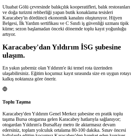
Uluabat Gölü çevresinde balıkçılık kooperatifleri, balık restoranları
ve doğa turizmi rehberliği yapan butik konaklama tesisleri
Karacabey'in dördüncü ekonomik kanalını oluşturuyor. Hijyen
Belgesi, İlk Yardım sertifikası ve C Sınıfı iş güvenliği uzmanı tipik
küme; sezon başlamadan önceki dönemde toplu kayıt yoğunluğu
artıyor.
Karacabey
'dan
Yıldırım
İSG şubesine
ulaşım.
En yakın şubemiz olan Yıldırım'e iki temel rota üzerinden
ulaşabilirsiniz. Eğitim koçumuz kayıt sırasında size en uygun rotayı
kalkış noktanıza göre önerir.
Toplu Taşıma
Karacabey'den Yıldırım Genel Merkez şubesine en pratik toplu
taşıma Bursa otogarına gelen Karacabey hatlarıyla sağlanıyor;
otogardan Yıldırım'a BursaRay metro ile aktarmasız devam
edersiniz, toplam yolculuk ortalama 80-100 dakika. Sınav öncesi
haftalarda eğitim koçumuz Karacabey'den hareket eden kursiyer