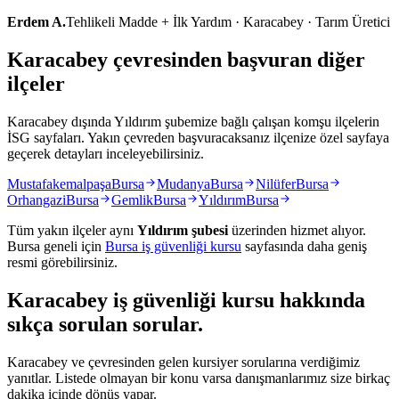
Erdem A.
Tehlikeli Madde + İlk Yardım · Karacabey · Tarım Üretici
Karacabey çevresinden başvuran diğer
ilçeler
Karacabey dışında Yıldırım şubemize bağlı çalışan komşu ilçelerin
İSG sayfaları. Yakın çevreden başvuracaksanız ilçenize özel sayfaya
geçerek detayları inceleyebilirsiniz.
Mustafakemalpaşa
Bursa
Mudanya
Bursa
Nilüfer
Bursa
Orhangazi
Bursa
Gemlik
Bursa
Yıldırım
Bursa
Tüm yakın ilçeler aynı
Yıldırım
şubesi
üzerinden hizmet alıyor.
Bursa
geneli için
Bursa
iş güvenliği kursu
sayfasında daha geniş
resmi görebilirsiniz.
Karacabey
iş güvenliği kursu hakkında
sıkça sorulan sorular
.
Karacabey ve çevresinden gelen kursiyer sorularına verdiğimiz
yanıtlar. Listede olmayan bir konu varsa danışmanlarımız size birkaç
dakika içinde dönüş yapar.