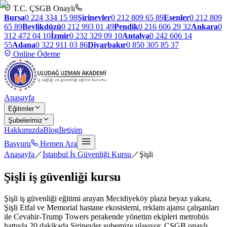
T.C. ÇSGB Onaylı
Bursa
0 224 334 15 98
Şirinevler
0 212 809 65 89
Esenler
0 212 809
65 89
Beylikdüzü
0 212 993 01 49
Pendik
0 216 606 29 32
Ankara
0
312 472 04 10
İzmir
0 232 329 09 10
Antalya
0 242 606 14
55
Adana
0 322 911 03 86
Diyarbakır
0 850 305 85 37
Online Ödeme
Anasayfa
Eğitimler
Şubelerimiz
Hakkımızda
Blog
İletişim
Başvuru
Hemen Ara
Anasayfa
／
İstanbul İş Güvenliği Kursu
／
Şişli
Şişli
iş güvenliği kursu
Şişli iş güvenliği eğitimi arayan Mecidiyeköy plaza beyaz yakası,
Şişli Etfal ve Memorial hastane ekosistemi, reklam ajansı çalışanları
ile Cevahir-Trump Towers perakende yönetim ekipleri metrobüs
hattıyla 20 dakikada Şirinevler şubemize ulaşıyor. ÇSGB onaylı