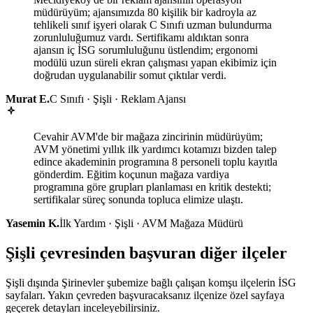
müdürüyüm; ajansımızda 80 kişilik bir kadroyla az
tehlikeli sınıf işyeri olarak C Sınıfı uzman bulundurma
zorunluluğumuz vardı. Sertifikamı aldıktan sonra
ajansın iç İSG sorumluluğunu üstlendim; ergonomi
modülü uzun süreli ekran çalışması yapan ekibimiz için
doğrudan uygulanabilir somut çıktılar verdi.
Murat E.
C Sınıfı · Şişli · Reklam Ajansı
Cevahir AVM'de bir mağaza zincirinin müdürüyüm;
AVM yönetimi yıllık ilk yardımcı kotamızı bizden talep
edince akademinin programına 8 personeli toplu kayıtla
gönderdim. Eğitim koçunun mağaza vardiya
programına göre grupları planlaması en kritik destekti;
sertifikalar süreç sonunda topluca elimize ulaştı.
Yasemin K.
İlk Yardım · Şişli · AVM Mağaza Müdürü
Şişli çevresinden başvuran diğer ilçeler
Şişli dışında Şirinevler şubemize bağlı çalışan komşu ilçelerin İSG
sayfaları. Yakın çevreden başvuracaksanız ilçenize özel sayfaya
geçerek detayları inceleyebilirsiniz.