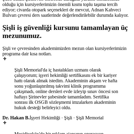
olduğu için kursiyerlerimizin önemli kısmı toplu taşıma tercih
ediyor; civarda otopark seçenekleri de mevcut, Adnan Kahveci
Bulvarı çevresi ders saatlerinde değerlendirilebilir durumda kalıyor.
Şişli
iş güvenliği kursunu tamamlayan
üç
mezunumuz
.
Şişli ve çevresinden akademimizden mezun olan kursiyerlerimizin
programa dair kısa notları.
Şişli Memorial'da iç hastalıkları uzmanı olarak
çalışıyorum; işyeri hekimliği sertifikasını ek bir kariyer
hattı olarak almak istedim. Akademinin akşam ve hafta
sonu yoğunlaştırılmış takvimi klinik programıma
çakışmadı, online dersleri evde izleyip sınav öncesi son
haftayı Şirinevler şubesinde tamamladım. Sertifika
sonrası ilk OSGB sözleşmemi imzalarken akademinin
hukuk desteği belirleyici oldu.
Dr. Hakan B.
İşyeri Hekimliği · Şişli · Şişli Memorial
Mecidiyeköy'de bir reklam ajansının operasyon