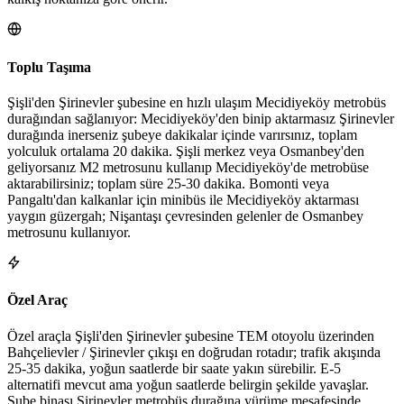
Toplu Taşıma
Şişli'den Şirinevler şubesine en hızlı ulaşım Mecidiyeköy metrobüs
durağından sağlanıyor: Mecidiyeköy'den binip aktarmasız Şirinevler
durağında inerseniz şubeye dakikalar içinde varırsınız, toplam
yolculuk ortalama 20 dakika. Şişli merkez veya Osmanbey'den
geliyorsanız M2 metrosunu kullanıp Mecidiyeköy'de metrobüse
aktarabilirsiniz; toplam süre 25-30 dakika. Bomonti veya
Pangaltı'dan kalkanlar için minibüs ile Mecidiyeköy aktarması
yaygın güzergah; Nişantaşı çevresinden gelenler de Osmanbey
metrosunu kullanıyor.
Özel Araç
Özel araçla Şişli'den Şirinevler şubesine TEM otoyolu üzerinden
Bahçelievler / Şirinevler çıkışı en doğrudan rotadır; trafik akışında
25-35 dakika, yoğun saatlerde bir saate yakın sürebilir. E-5
alternatifi mevcut ama yoğun saatlerde belirgin şekilde yavaşlar.
Şube binası Şirinevler metrobüs durağına yürüme mesafesinde