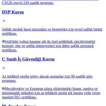
ÇSGB onaylı 220 saatlik program.
DSP Kursu
Sağlık meslek lisesi mezunları ve hemşireler için işyeri sağlık birimi
sertifikası.
Şişli'deki yoğun hastane ağı ile özel poliklinik zincirlerindeki
hemşire, ebe ve sağlık teknisyenleri için diğer sağlık personeli
sertifikası.
C Sınıfı İş Güvenliği Kursu
Az tehlikeli sınıfta görev alacak uzmanlar için 90 saatlik giriş
programı.
Mecidiyeköy ve Esentepe plaza ofislerindeki finans, medya ve
danışmanlık şirketleri için az tehlikeli sınıfta tek başına yetki veren
standart İSG sertifikası.