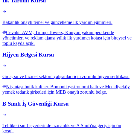
İlk Yardım Kursu
Bakanlık onaylı temel ve güncelleme ilk yardım eğitimleri.
Cevahir AVM, Trump Towers, Kanyon yakını perakende
yönetimleri ve reklam ajansı yıllık ilk yardımcı kotası için bireysel ve
toplu kayda açık.
Hijyen Belgesi Kursu
Gıda, su ve hizmet sektörü çalışanları için zorunlu hijyen sertifikası.
Nişantaşı butik kafeler, Bomonti gastronomi hattı ve Mecidiyeköy
yemek tedarik şirketleri için MEB onaylı zorunlu belge.
B Sınıfı İş Güvenliği Kursu
Tehlikeli sınıf işyerlerinde uzmanlık ve A Sınıfı'na geçiş için ön
koşul.