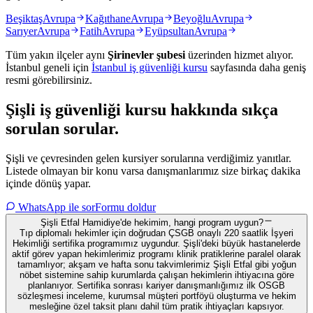
Beşiktaş
Avrupa
Kağıthane
Avrupa
Beyoğlu
Avrupa
Sarıyer
Avrupa
Fatih
Avrupa
Eyüpsultan
Avrupa
Tüm yakın ilçeler aynı
Şirinevler
şubesi
üzerinden hizmet alıyor.
İstanbul
geneli için
İstanbul
iş güvenliği kursu
sayfasında daha geniş
resmi görebilirsiniz.
Şişli
iş güvenliği kursu hakkında
sıkça
sorulan sorular
.
Şişli ve çevresinden gelen kursiyer sorularına verdiğimiz yanıtlar.
Listede olmayan bir konu varsa danışmanlarımız size birkaç dakika
içinde dönüş yapar.
WhatsApp ile sor
Formu doldur
Şişli Etfal Hamidiye'de hekimim, hangi program uygun?
Tıp diplomalı hekimler için doğrudan ÇSGB onaylı 220 saatlik İşyeri
Hekimliği sertifika programımız uygundur. Şişli'deki büyük hastanelerde
aktif görev yapan hekimlerimiz programı klinik pratiklerine paralel olarak
tamamlıyor; akşam ve hafta sonu takvimlerimiz Şişli Etfal gibi yoğun
nöbet sistemine sahip kurumlarda çalışan hekimlerin ihtiyacına göre
planlanıyor. Sertifika sonrası kariyer danışmanlığımız ilk OSGB
sözleşmesi inceleme, kurumsal müşteri portföyü oluşturma ve hekim
mesleğine özel taksit planı dahil tüm pratik ihtiyaçları kapsıyor.