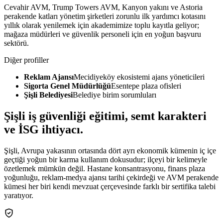
Cevahir AVM, Trump Towers AVM, Kanyon yakını ve Astoria
perakende katları yönetim şirketleri zorunlu ilk yardımcı kotasını
yıllık olarak yenilemek için akademimize toplu kayıtla geliyor;
mağaza müdürleri ve güvenlik personeli için en yoğun başvuru
sektörü.
Diğer profiller
Reklam Ajansı
Mecidiyeköy ekosistemi ajans yöneticileri
Sigorta Genel Müdürlüğü
Esentepe plaza ofisleri
Şişli Belediyesi
Belediye birim sorumluları
Şişli
iş güvenliği eğitimi,
semt karakteri
ve İSG ihtiyacı
.
Şişli, Avrupa yakasının ortasında dört ayrı ekonomik kümenin iç içe
geçtiği yoğun bir karma kullanım dokusudur; ilçeyi bir kelimeyle
özetlemek mümkün değil. Hastane konsantrasyonu, finans plaza
yoğunluğu, reklam-medya ajansı tarihi çekirdeği ve AVM perakende
kümesi her biri kendi mevzuat çerçevesinde farklı bir sertifika talebi
yaratıyor.