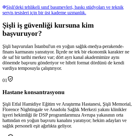
Şişli'deki tehlikeli sınıf basımevleri, baskı stüdyoları ve teknik
servis tesisleri için bir üst kademe uzmanlık.
Şişli
iş güvenliği kursuna
kim
başvuruyor
?
Şişli başvuruları İstanbul'un en yoğun sağlık-medya-perakende-
finans karmasını yansıtıyor. İlçede ne tek bir ekonomik karakter ne
de saf bir tarihi merkez var; dört ayrı kanal akademimize aynı
dönemde başvuru gönderiyor ve hibrit format dördünü de kendi
vardiya temposuyla çalıştırıyor.
01
Hastane konsantrasyonu
Şişli Etfal Hamidiye Eğitim ve Araştırma Hastanesi, Şişli Memorial,
Florence Nightingale ve Anadolu Sağlık Merkezi yakını klinikler
işyeri hekimliği ile DSP programlarımıza Avrupa yakasının orta
hattından en yoğun başvuru kanalını yaratıyor; hekim adayları ve
sağlık personeli eşit ağırlıkta geliyor.