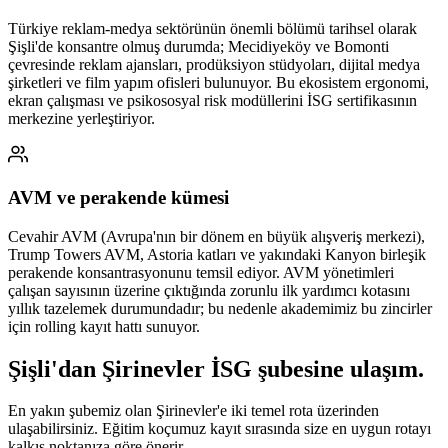
Türkiye reklam-medya sektörünün önemli bölümü tarihsel olarak
Şişli'de konsantre olmuş durumda; Mecidiyeköy ve Bomonti
çevresinde reklam ajansları, prodüksiyon stüdyoları, dijital medya
şirketleri ve film yapım ofisleri bulunuyor. Bu ekosistem ergonomi,
ekran çalışması ve psikososyal risk modüllerini İSG sertifikasının
merkezine yerleştiriyor.
AVM ve perakende kümesi
Cevahir AVM (Avrupa'nın bir dönem en büyük alışveriş merkezi),
Trump Towers AVM, Astoria katları ve yakındaki Kanyon birleşik
perakende konsantrasyonunu temsil ediyor. AVM yönetimleri
çalışan sayısının üzerine çıktığında zorunlu ilk yardımcı kotasını
yıllık tazelemek durumundadır; bu nedenle akademimiz bu zincirler
için rolling kayıt hattı sunuyor.
Şişli
'dan
Şirinevler
İSG şubesine
ulaşım.
En yakın şubemiz olan Şirinevler'e iki temel rota üzerinden
ulaşabilirsiniz. Eğitim koçumuz kayıt sırasında size en uygun rotayı
kalkış noktanıza göre önerir.