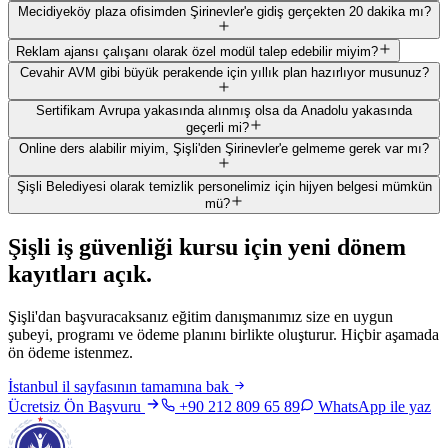
Mecidiyeköy plaza ofisimden Şirinevler'e gidiş gerçekten 20 dakika mı?
Reklam ajansı çalışanı olarak özel modül talep edebilir miyim?
Cevahir AVM gibi büyük perakende için yıllık plan hazırlıyor musunuz?
Sertifikam Avrupa yakasında alınmış olsa da Anadolu yakasında
geçerli mi?
Online ders alabilir miyim, Şişli'den Şirinevler'e gelmeme gerek var mı?
Şişli Belediyesi olarak temizlik personelimiz için hijyen belgesi mümkün
mü?
Şişli
iş güvenliği kursu için
yeni dönem
kayıtları açık
.
Şişli'dan başvuracaksanız eğitim danışmanımız size en uygun
şubeyi, programı ve ödeme planını birlikte oluşturur. Hiçbir aşamada
ön ödeme istenmez.
İstanbul
il sayfasının tamamına bak
Ücretsiz Ön Başvuru
+90 212 809 65 89
WhatsApp ile yaz