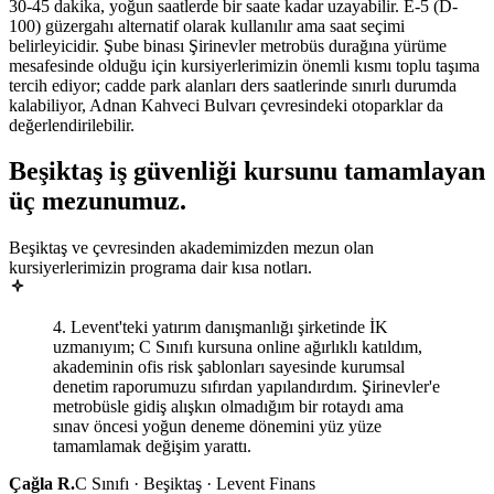
30-45 dakika, yoğun saatlerde bir saate kadar uzayabilir. E-5 (D-
100) güzergahı alternatif olarak kullanılır ama saat seçimi
belirleyicidir. Şube binası Şirinevler metrobüs durağına yürüme
mesafesinde olduğu için kursiyerlerimizin önemli kısmı toplu taşıma
tercih ediyor; cadde park alanları ders saatlerinde sınırlı durumda
kalabiliyor, Adnan Kahveci Bulvarı çevresindeki otoparklar da
değerlendirilebilir.
Beşiktaş
iş güvenliği kursunu tamamlayan
üç mezunumuz
.
Beşiktaş ve çevresinden akademimizden mezun olan
kursiyerlerimizin programa dair kısa notları.
4. Levent'teki yatırım danışmanlığı şirketinde İK
uzmanıyım; C Sınıfı kursuna online ağırlıklı katıldım,
akademinin ofis risk şablonları sayesinde kurumsal
denetim raporumuzu sıfırdan yapılandırdım. Şirinevler'e
metrobüsle gidiş alışkın olmadığım bir rotaydı ama
sınav öncesi yoğun deneme dönemini yüz yüze
tamamlamak değişim yarattı.
Çağla R.
C Sınıfı · Beşiktaş · Levent Finans