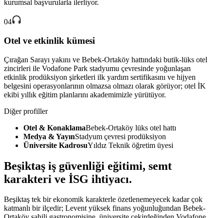
kurumsal başvurularla ilerliyor.
04
Otel ve etkinlik kümesi
Çırağan Sarayı yakını ve Bebek-Ortaköy hattındaki butik-lüks otel
zincirleri ile Vodafone Park stadyumu çevresinde yoğunlaşan
etkinlik prodüksiyon şirketleri ilk yardım sertifikasını ve hijyen
belgesini operasyonlarının olmazsa olmazı olarak görüyor; otel İK
ekibi yıllık eğitim planlarını akademimizle yürütüyor.
Diğer profiller
Otel & Konaklama
Bebek-Ortaköy lüks otel hattı
Medya & Yayın
Stadyum çevresi prodüksiyon
Üniversite Kadrosu
Yıldız Teknik öğretim üyesi
Beşiktaş
iş güvenliği eğitimi,
semt
karakteri ve İSG ihtiyacı
.
Beşiktaş tek bir ekonomik karakterle özetlenemeyecek kadar çok
katmanlı bir ilçedir; Levent yüksek finans yoğunluğundan Bebek-
Ortaköy sahili gastronomisine, üniversite çekirdeğinden Vodafone