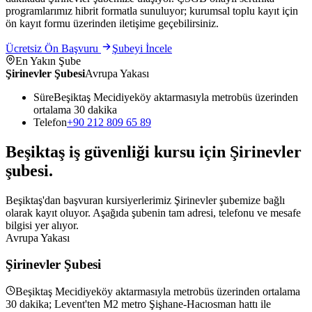
programlarımız hibrit formatla sunuluyor; kurumsal toplu kayıt için
ön kayıt formu üzerinden iletişime geçebilirsiniz.
Ücretsiz Ön Başvuru
Şubeyi İncele
En Yakın Şube
Şirinevler Şubesi
Avrupa Yakası
Süre
Beşiktaş Mecidiyeköy aktarmasıyla metrobüs üzerinden
ortalama 30 dakika
Telefon
+90 212 809 65 89
Beşiktaş
iş güvenliği kursu için
Şirinevler
şubesi
.
Beşiktaş'dan başvuran kursiyerlerimiz Şirinevler şubemize bağlı
olarak kayıt oluyor. Aşağıda şubenin tam adresi, telefonu ve mesafe
bilgisi yer alıyor.
Avrupa Yakası
Şirinevler Şubesi
Beşiktaş Mecidiyeköy aktarmasıyla metrobüs üzerinden ortalama
30 dakika; Levent'ten M2 metro Şişhane-Hacıosman hattı ile