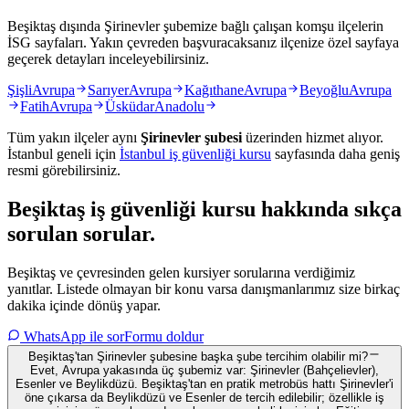
Beşiktaş dışında Şirinevler şubemize bağlı çalışan komşu ilçelerin
İSG sayfaları. Yakın çevreden başvuracaksanız ilçenize özel sayfaya
geçerek detayları inceleyebilirsiniz.
Şişli
Avrupa
Sarıyer
Avrupa
Kağıthane
Avrupa
Beyoğlu
Avrupa
Fatih
Avrupa
Üsküdar
Anadolu
Tüm yakın ilçeler aynı
Şirinevler
şubesi
üzerinden hizmet alıyor.
İstanbul
geneli için
İstanbul
iş güvenliği kursu
sayfasında daha geniş
resmi görebilirsiniz.
Beşiktaş
iş güvenliği kursu hakkında
sıkça
sorulan sorular
.
Beşiktaş ve çevresinden gelen kursiyer sorularına verdiğimiz
yanıtlar. Listede olmayan bir konu varsa danışmanlarımız size birkaç
dakika içinde dönüş yapar.
WhatsApp ile sor
Formu doldur
Beşiktaş'tan Şirinevler şubesine başka şube tercihim olabilir mi?
Evet, Avrupa yakasında üç şubemiz var: Şirinevler (Bahçelievler),
Esenler ve Beylikdüzü. Beşiktaş'tan en pratik metrobüs hattı Şirinevler'i
öne çıkarsa da Beylikdüzü ve Esenler de tercih edilebilir; özellikle iş