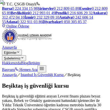
T.C. ÇSGB Onaylı
Bursa
0 224 334 15 98
Şirinevler
0 212 809 65 89
Esenler
0 212 809
65 89
Beylikdüzü
0 212 993 01 49
Pendik
0 216 606 29 32
Ankara
0
312 472 04 10
İzmir
0 232 329 09 10
Antalya
0 242 606 14
55
Adana
0 322 911 03 86
Diyarbakır
0 850 305 85 37
Online Ödeme
Anasayfa
Eğitimler
Şubelerimiz
Hakkımızda
Blog
İletişim
Başvuru
Hemen Ara
Anasayfa
／
İstanbul İş Güvenliği Kursu
／
Beşiktaş
Beşiktaş
iş güvenliği kursu
Beşiktaş iş güvenliği eğitimi arayan Levent finans plazası beyaz
yakası, Bebek ve Ortaköy gastronomi hattındaki işletmeciler ile
Yıldız Teknik Üniversitesi öğretim kadrosu metrobüs hattıyla 30
dakikada Şirinevler şubemize ulaşıyor. ÇSGB onaylı sertifika