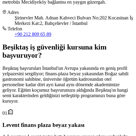
metrobüs Mecidiyeköy bağlantısı en yaygın güzergah.
Adres
Şirinevler Mah. Adnan Kahveci Bulvarı No:202 Kocasinan İş
Merkezi Kat:2, Bahçelievler / İstanbul
Telefon
+90 212 809 65 89
Beşiktaş
iş güvenliği kursuna
kim
başvuruyor
?
Beşiktaş başvuruları İstanbul'un Avrupa yakasında en geniş profil
yelpazesini sergiliyor; finans-plaza beyaz yakasından Boğaz sahili
gastronomi sahibine, üniversite öğretim kadrosundan otel
personeline kadar dört ayrı kanal aynı dönemde akademimize
geliyor. Eğitim koçumuz başvurunuzu aldığında Beşiktaş'ın hangi
semt karakterinden geldiğinizi netleştirip programınızı buna göre
kuruyor.
01
Levent finans plaza beyaz yakası