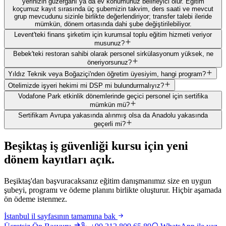
yerinizin güzergahı ya da ev konumunuz belirleyici olur. Eğitim
koçumuz kayıt sırasında üç şubemizin takvim, ders saati ve mevcut
grup mevcudunu sizinle birlikte değerlendiriyor; transfer talebi ileride
mümkün, dönem ortasında dahi şube değiştirilebiliyor.
Levent'teki finans şirketim için kurumsal toplu eğitim hizmeti veriyor
musunuz?
Bebek'teki restoran sahibi olarak personel sirkülasyonum yüksek, ne
öneriyorsunuz?
Yıldız Teknik veya Boğaziçi'nden öğretim üyesiyim, hangi program?
Otelimizde işyeri hekimi mi DSP mi bulundurmalıyız?
Vodafone Park etkinlik dönemlerinde geçici personel için sertifika
mümkün mü?
Sertifikam Avrupa yakasında alınmış olsa da Anadolu yakasında
geçerli mi?
Beşiktaş
iş güvenliği kursu için
yeni
dönem kayıtları açık
.
Beşiktaş'dan başvuracaksanız eğitim danışmanımız size en uygun
şubeyi, programı ve ödeme planını birlikte oluşturur. Hiçbir aşamada
ön ödeme istenmez.
İstanbul
il sayfasının tamamına bak