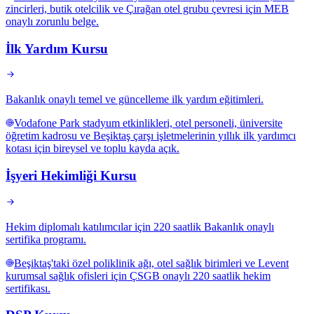
zincirleri, butik otelcilik ve Çırağan otel grubu çevresi için MEB
onaylı zorunlu belge.
İlk Yardım Kursu
Bakanlık onaylı temel ve güncelleme ilk yardım eğitimleri.
Vodafone Park stadyum etkinlikleri, otel personeli, üniversite
öğretim kadrosu ve Beşiktaş çarşı işletmelerinin yıllık ilk yardımcı
kotası için bireysel ve toplu kayda açık.
İşyeri Hekimliği Kursu
Hekim diplomalı katılımcılar için 220 saatlik Bakanlık onaylı
sertifika programı.
Beşiktaş'taki özel poliklinik ağı, otel sağlık birimleri ve Levent
kurumsal sağlık ofisleri için ÇSGB onaylı 220 saatlik hekim
sertifikası.