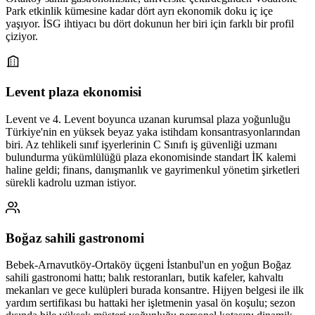
Park etkinlik kümesine kadar dört ayrı ekonomik doku iç içe
yaşıyor. İSG ihtiyacı bu dört dokunun her biri için farklı bir profil
çiziyor.
Levent plaza ekonomisi
Levent ve 4. Levent boyunca uzanan kurumsal plaza yoğunluğu
Türkiye'nin en yüksek beyaz yaka istihdam konsantrasyonlarından
biri. Az tehlikeli sınıf işyerlerinin C Sınıfı iş güvenliği uzmanı
bulundurma yükümlülüğü plaza ekonomisinde standart İK kalemi
haline geldi; finans, danışmanlık ve gayrimenkul yönetim şirketleri
sürekli kadrolu uzman istiyor.
Boğaz sahili gastronomi
Bebek-Arnavutköy-Ortaköy üçgeni İstanbul'un en yoğun Boğaz
sahili gastronomi hattı; balık restoranları, butik kafeler, kahvaltı
mekanları ve gece kulüpleri burada konsantre. Hijyen belgesi ile ilk
yardım sertifikası bu hattaki her işletmenin yasal ön koşulu; sezon