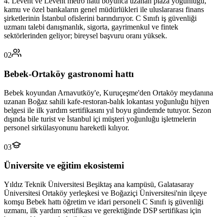
4. Levent ve Levent metro hattı boyunca uzanan plaza yoğunluğu,
kamu ve özel bankaların genel müdürlükleri ile uluslararası finans
şirketlerinin İstanbul ofislerini barındırıyor. C Sınıfı iş güvenliği
uzmanı talebi danışmanlık, sigorta, gayrimenkul ve fintek
sektörlerinden geliyor; bireysel başvuru oranı yüksek.
02
Bebek-Ortaköy gastronomi hattı
Bebek koyundan Arnavutköy'e, Kuruçeşme'den Ortaköy meydanına
uzanan Boğaz sahili kafe-restoran-balık lokantası yoğunluğu hijyen
belgesi ile ilk yardım sertifikasını yıl boyu gündemde tutuyor. Sezon
dışında bile turist ve İstanbul içi müşteri yoğunluğu işletmelerin
personel sirkülasyonunu hareketli kılıyor.
03
Üniversite ve eğitim ekosistemi
Yıldız Teknik Üniversitesi Beşiktaş ana kampüsü, Galatasaray
Üniversitesi Ortaköy yerleşkesi ve Boğaziçi Üniversitesi'nin ilçeye
komşu Bebek hattı öğretim ve idari personeli C Sınıfı iş güvenliği
uzmanı, ilk yardım sertifikası ve gerektiğinde DSP sertifikası için