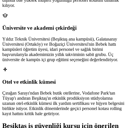
dışında bile yüksek müşteri yoğunluğu personel kotasını dinamik
kılıyor.
Üniversite ve akademi çekirdeği
Yıldız Teknik Üniversitesi (Beşiktaş ana kampüsü), Galatasaray
Üniversitesi (Ortaköy) ve Boğaziçi Üniversitesi'nin Bebek hattı
kampüsleri öğretim üyesi, idari personel ve sağlık birimi
başvurularıyla akademimizin yıllık takviminin sabit grubu. Üç
üniversite de kampüs içi grup eğitimi seçeneğini değerlendiriyor.
Otel ve etkinlik kümesi
Çırağan Sarayı'ndan Bebek butik otellerine, Vodafone Park'tan
Tüyap'ı andıran Beşiktaş'ın etkinlik prodüksiyon stüdyolarına
uzanan otel-etkinlik kümesi ilk yardım sertifikası ve hijyen belgesini
birlikte istiyor. Etkinlik dönemlerinde geçici personel kotası rolling
kayıt hattını kritik hale getiriyor.
Beşiktaş
iş güvenliği kursu için
önerilen