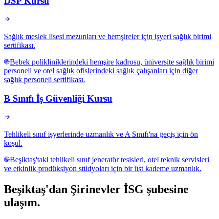
DSP Kursu
Sağlık meslek lisesi mezunları ve hemşireler için işyeri sağlık birimi
sertifikası.
Bebek polikliniklerindeki hemşire kadrosu, üniversite sağlık birimi
personeli ve otel sağlık ofislerindeki sağlık çalışanları için diğer
sağlık personeli sertifikası.
B Sınıfı İş Güvenliği Kursu
Tehlikeli sınıf işyerlerinde uzmanlık ve A Sınıfı'na geçiş için ön
koşul.
Beşiktaş'taki tehlikeli sınıf jeneratör tesisleri, otel teknik servisleri
ve etkinlik prodüksiyon stüdyoları için bir üst kademe uzmanlık.
Beşiktaş
'dan
Şirinevler
İSG şubesine
ulaşım.