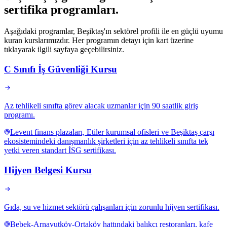
sertifika programları
.
Aşağıdaki programlar, Beşiktaş'ın sektörel profili ile en güçlü uyumu
kuran kurslarımızdır. Her programın detayı için kart üzerine
tıklayarak ilgili sayfaya geçebilirsiniz.
C Sınıfı İş Güvenliği Kursu
Az tehlikeli sınıfta görev alacak uzmanlar için 90 saatlik giriş
programı.
Levent finans plazaları, Etiler kurumsal ofisleri ve Beşiktaş çarşı
ekosistemindeki danışmanlık şirketleri için az tehlikeli sınıfta tek
yetki veren standart İSG sertifikası.
Hijyen Belgesi Kursu
Gıda, su ve hizmet sektörü çalışanları için zorunlu hijyen sertifikası.
Bebek-Arnavutköy-Ortaköy hattındaki balıkçı restoranları, kafe