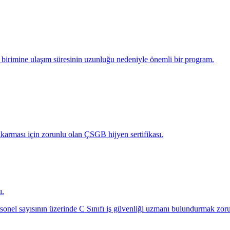
 birimine ulaşım süresinin uzunluğu nedeniyle önemli bir program.
karması için zorunlu olan ÇSGB hijyen sertifikası.
ı.
rsonel sayısının üzerinde C Sınıfı iş güvenliği uzmanı bulundurmak zor