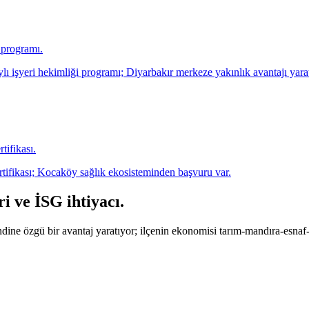
a programı.
 işyeri hekimliği programı; Diyarbakır merkeze yakınlık avantajı yarat
tifikası.
ertifikası; Kocaköy sağlık ekosisteminden başvuru var.
i ve İSG ihtiyacı
.
dine özgü bir avantaj yaratıyor; ilçenin ekonomisi tarım-mandıra-esna