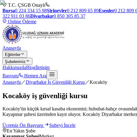
T.C. ÇSGB Onaylı
Bursa
0 224 334 15 98
Şirinevler
0 212 809 65 89
Esenler
0 212 809 
322 911 03 86
Diyarbakır
0 850 305 85 37
Online Ödeme
Anasayfa
Eğitimler
Şubelerimiz
Hakkımızda
Blog
İletişim
Başvuru
Hemen Ara
Anasayfa
／
Diyarbakır İş Güvenliği Kursu
／
Kocaköy
Kocaköy
iş güvenliği kursu
Kocaköy'ün küçük kırsal kasaba ekonomisi; hububat-bahçe ovasındaki t
Kayapınar şubesi üzerinden kayıt oluyor. Kocaköy Diyarbakır merkezin
Ücretsiz Ön Başvuru
Şubeyi İncele
En Yakın Şube
Kayapınar Şubesi
Merkez