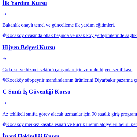
İlk Yardım Kursu
Bakanlık onaylı temel ve güncelleme ilk yardım eğitimleri.
Kocaköy ovasında otlak başında ve uzak köy yerleşimlerinde sağlık
Hijyen Belgesi Kursu
Gıda, su ve hizmet sektörü çalışanları için zorunlu hijyen sertifikası.
Kocaköy süt-peynir mandıralarının ürünlerini Diyarbakır pazarına çı
C Sınıfı İş Güvenliği Kursu
Az tehlikeli sınıfta görev alacak uzmanlar için 90 saatlik giriş program
Kocaköy merkez kasaba esnafı ve küçük üretim atölyeleri belirli pe
İşyeri Hekimliği Kursu