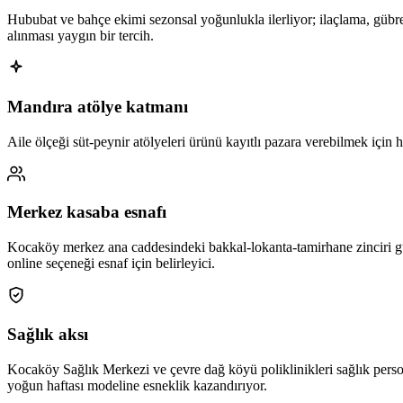
Hububat ve bahçe ekimi sezonsal yoğunlukla ilerliyor; ilaçlama, gübre
alınması yaygın bir tercih.
Mandıra atölye katmanı
Aile ölçeği süt-peynir atölyeleri ürünü kayıtlı pazara verebilmek içi
Merkez kasaba esnafı
Kocaköy merkez ana caddesindeki bakkal-lokanta-tamirhane zinciri gü
online seçeneği esnaf için belirleyici.
Sağlık aksı
Kocaköy Sağlık Merkezi ve çevre dağ köyü poliklinikleri sağlık person
yoğun haftası modeline esneklik kazandırıyor.