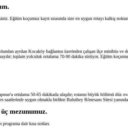
ım.
iniz. Eğitim koçumuz kayıt sırasında size en uygun rotayı kalkış noktan
olundan ayrılan Kocaköy bağlantısı üzerinden çalışan ilçe minibüs ve 
 sayılır; toplam yolculuk ortalama 70-90 dakika sürüyor. Eğitim koçumuz
ınar'a ortalama 50-65 dakikada ulaşılır; rotanın büyük bölümü düz ova h
ders saatlerinde uygun olmakla birlikte Bulutbey Rönesans Sitesi yanındak
üç mezunumuz
.
programa dair kısa notları.