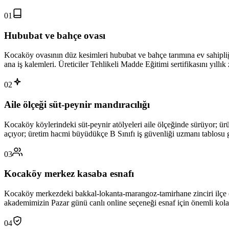
01
Hububat ve bahçe ovası
Kocaköy ovasının düz kesimleri hububat ve bahçe tarımına ev sahipliği
ana iş kalemleri. Üreticiler Tehlikeli Madde Eğitimi sertifikasını yıl
02
Aile ölçeği süt-peynir mandıracılığı
Kocaköy köylerindeki süt-peynir atölyeleri aile ölçeğinde sürüyor; ürü
açıyor; üretim hacmi büyüdükçe B Sınıfı iş güvenliği uzmanı tablosu 
03
Kocaköy merkez kasaba esnafı
Kocaköy merkezdeki bakkal-lokanta-marangoz-tamirhane zinciri ilçe e
akademimizin Pazar günü canlı online seçeneği esnaf için önemli kola
04