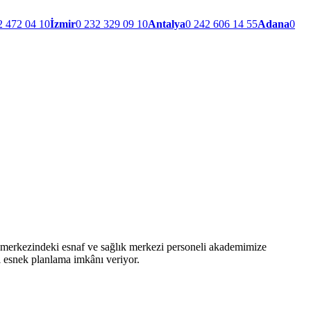
2 472 04 10
İzmir
0 232 329 09 10
Antalya
0 242 606 14 55
Adana
0
e merkezindeki esnaf ve sağlık merkezi personeli akademimize
ı esnek planlama imkânı veriyor.