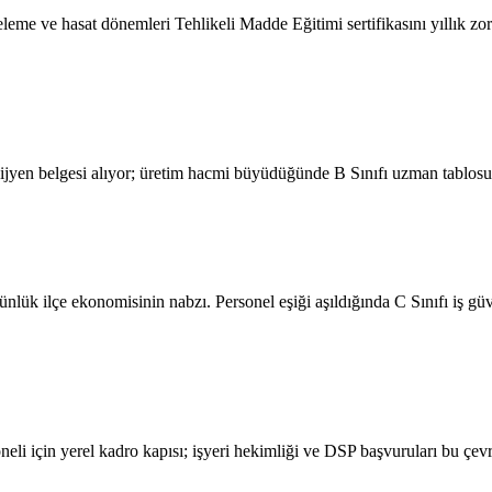
leme ve hasat dönemleri Tehlikeli Madde Eğitimi sertifikasını yıllık zor
n hijyen belgesi alıyor; üretim hacmi büyüdüğünde B Sınıfı uzman tablos
nlük ilçe ekonomisinin nabzı. Personel eşiği aşıldığında C Sınıfı iş 
eli için yerel kadro kapısı; işyeri hekimliği ve DSP başvuruları bu çe