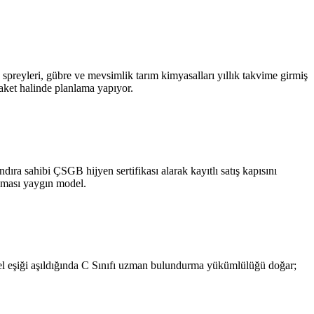
spreyleri, gübre ve mevsimlik tarım kimyasalları yıllık takvime girmiş
paket halinde planlama yapıyor.
ıra sahibi ÇSGB hijyen sertifikası alarak kayıtlı satış kapısını
anması yaygın model.
nel eşiği aşıldığında C Sınıfı uzman bulundurma yükümlülüğü doğar;