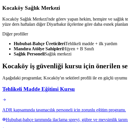
Kocaköy Sağlık Merkezi
Kocaköy Sağlık Merkezi'nde görev yapan hekim, hemşire ve sağlık tek
yüze ders haftaları diğer Diyarbakır ilçelerine göre daha esnek planlan
Diğer profiller
Hububat-Bahçe Üreticileri
Tehlikeli madde + ilk yardım
Mandıra Atölye Sahipleri
Hijyen + B Sınıfı
Sağlık Personeli
Sağlık merkezi
Kocaköy
iş güvenliği kursu için
önerilen s
Aşağıdaki programlar, Kocaköy'ın sektörel profili ile en güçlü uyumu ku
Tehlikeli Madde Eğitimi Kursu
ADR kapsamında taşımacılık personeli için zorunlu eğitim programı.
Hububat-bahçe tarımında ilaçlama spreyi, gübre ve mevsimlik tarım k