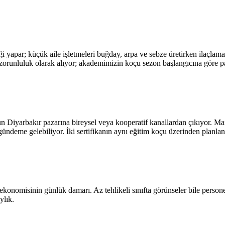
 yapar; küçük aile işletmeleri buğday, arpa ve sebze üretirken ilaçlama 
lık zorunluluk olarak alıyor; akademimizin koçu sezon başlangıcına göre 
n Diyarbakır pazarına bireysel veya kooperatif kanallardan çıkıyor. Mand
gündeme gelebiliyor. İki sertifikanın aynı eğitim koçu üzerinden planl
konomisinin günlük damarı. Az tehlikeli sınıfta görünseler bile perso
ylık.