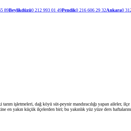
65 89
Beylikdüzü
0 212 993 01 49
Pendik
0 216 606 29 32
Ankara
0 31
arım işletmeleri, dağ köyü süt-peynir mandıracılığı yapan aileler, ilç
e en yakın küçük ilçelerden biri; bu yakınlık yüz yüze ders haftaların