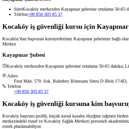
Süre
Kocaköy merkezden Kayapınar şubesine ortalama 50-65 d
Telefon
+90 850 305 85 37
Kocaköy
iş güvenliği kursu için
Kayapınar
Kocaköy'dan başvuran kursiyerlerimiz Kayapınar şubemize bağlı olarak 
Merkez
Kayapınar Şubesi
Kocaköy merkezden Kayapınar şubesine ortalama 50-65 dakika; Lic
Adres
Fırat Mah. 579. Sok. Bulutbey Rönesans Sitesi D Blok 17/4D, 
Telefon
+90 850 305 85 37
Kocaköy
iş güvenliği kursuna
kim başvuru
Kocaköy başvuru profili, küçük kırsal kasaba ölçeğine rağmen birden faz
merkezindeki esnaf ve Kocaköy Sağlık Merkezi personeli akademimize 
esnek planlanabiliyor.