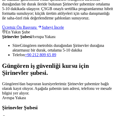
durağından bir durak ileride bulunan Şirinevler şubemize ortalama
5-10 dakikada ulaşıyor. ÇSGB onaylı sertifika programlarımız hibrit
formatta sunuluyor; küçük üretim atölyeleri için saha danışmanlığı
ile saha-özel risk değerlendirme şablonları sunuyoruz.
Ücretsiz Ön Başvuru
Şubeyi İncele
En Yakın Şube
Şirinevler Şubesi
Avrupa Yakası
Süre
Güngören metrobüs durağından Şirinevler durağına
aktarmasız bir durak, ortalama 5-10 dakika
Telefon
+90 212 809 65 89
Güngören
iş güvenliği kursu için
Şirinevler
şubesi
.
Güngören'dan başvuran kursiyerlerimiz Şirinevler şubemize bağlı
olarak kayıt oluyor. Aşağıda şubenin tam adresi, telefonu ve mesafe
bilgisi yer alıyor.
Avrupa Yakası
Şirinevler Şubesi