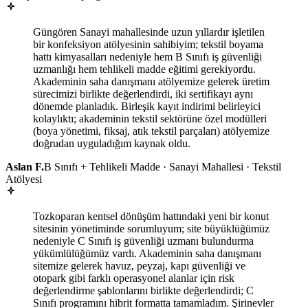
Güngören Sanayi mahallesinde uzun yıllardır işletilen
bir konfeksiyon atölyesinin sahibiyim; tekstil boyama
hattı kimyasalları nedeniyle hem B Sınıfı iş güvenliği
uzmanlığı hem tehlikeli madde eğitimi gerekiyordu.
Akademinin saha danışmanı atölyemize gelerek üretim
sürecimizi birlikte değerlendirdi, iki sertifikayı aynı
dönemde planladık. Birleşik kayıt indirimi belirleyici
kolaylıktı; akademinin tekstil sektörüne özel modülleri
(boya yönetimi, fiksaj, atık tekstil parçaları) atölyemize
doğrudan uyguladığım kaynak oldu.
Aslan F.
B Sınıfı + Tehlikeli Madde · Sanayi Mahallesi · Tekstil
Atölyesi
Tozkoparan kentsel dönüşüm hattındaki yeni bir konut
sitesinin yönetiminde sorumluyum; site büyüklüğümüz
nedeniyle C Sınıfı iş güvenliği uzmanı bulundurma
yükümlülüğümüz vardı. Akademinin saha danışmanı
sitemize gelerek havuz, peyzaj, kapı güvenliği ve
otopark gibi farklı operasyonel alanlar için risk
değerlendirme şablonlarını birlikte değerlendirdi; C
Sınıfı programını hibrit formatta tamamladım. Şirinevler