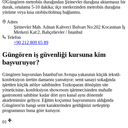
Güngören metrobüs durağından Şirinevler durağına aktarmasız bir
durak, ortalama 5-10 dakika; ilçe merkezinden metrobüs durağına
yürüme veya kısa otobüs/dolmuş bağlantısı.
Adres
Şirinevler Mah. Adnan Kahveci Bulvarı No:202 Kocasinan İş
Merkezi Kat:2, Bahçelievler / İstanbul
Telefon
+90 212 809 65 89
Güngören
iş güvenliği kursuna
kim
başvuruyor
?
Güngören başvuruları İstanbul'un Avrupa yakasının küçük tekstil-
konfeksiyon üretim damarını yansıtıyor; semt sanayi sokağında
işletilen küçük atölye sahibinden Tozkoparan dönüşüm site
yöneticisine, konfeksiyon showroom işletmecisinden mahalle
gastronomi sahibine kadar dört ayrı kanal aynı dönemde
akademimize geliyor. Eğitim koçumuz başvurunuzu aldığında
Güngören'in hangi semt karakterinden geldiğinizi netleştirip
programınızı buna göre kuruyor.
01