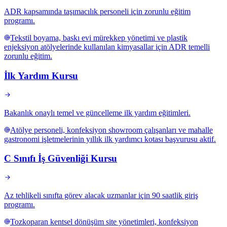
ADR kapsamında taşımacılık personeli için zorunlu eğitim
programı.
Tekstil boyama, baskı evi mürekkep yönetimi ve plastik
enjeksiyon atölyelerinde kullanılan kimyasallar için ADR temelli
zorunlu eğitim.
İlk Yardım Kursu
Bakanlık onaylı temel ve güncelleme ilk yardım eğitimleri.
Atölye personeli, konfeksiyon showroom çalışanları ve mahalle
gastronomi işletmelerinin yıllık ilk yardımcı kotası başvurusu aktif.
C Sınıfı İş Güvenliği Kursu
Az tehlikeli sınıfta görev alacak uzmanlar için 90 saatlik giriş
programı.
Tozkoparan kentsel dönüşüm site yönetimleri, konfeksiyon