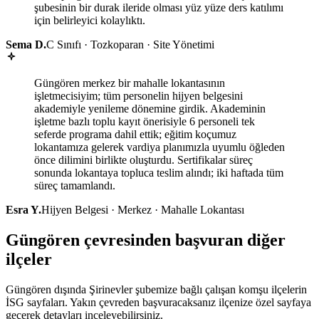
şubesinin bir durak ileride olması yüz yüze ders katılımı
için belirleyici kolaylıktı.
Sema D.
C Sınıfı · Tozkoparan · Site Yönetimi
Güngören merkez bir mahalle lokantasının
işletmecisiyim; tüm personelin hijyen belgesini
akademiyle yenileme dönemine girdik. Akademinin
işletme bazlı toplu kayıt önerisiyle 6 personeli tek
seferde programa dahil ettik; eğitim koçumuz
lokantamıza gelerek vardiya planımızla uyumlu öğleden
önce dilimini birlikte oluşturdu. Sertifikalar süreç
sonunda lokantaya topluca teslim alındı; iki haftada tüm
süreç tamamlandı.
Esra Y.
Hijyen Belgesi · Merkez · Mahalle Lokantası
Güngören çevresinden başvuran diğer
ilçeler
Güngören dışında Şirinevler şubemize bağlı çalışan komşu ilçelerin
İSG sayfaları. Yakın çevreden başvuracaksanız ilçenize özel sayfaya
geçerek detayları inceleyebilirsiniz.