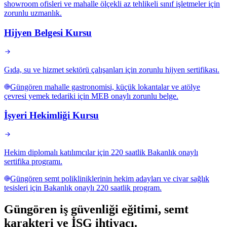
showroom ofisleri ve mahalle ölçekli az tehlikeli sınıf işletmeler için
zorunlu uzmanlık.
Hijyen Belgesi Kursu
Gıda, su ve hizmet sektörü çalışanları için zorunlu hijyen sertifikası.
Güngören mahalle gastronomisi, küçük lokantalar ve atölye
çevresi yemek tedariki için MEB onaylı zorunlu belge.
İşyeri Hekimliği Kursu
Hekim diplomalı katılımcılar için 220 saatlik Bakanlık onaylı
sertifika programı.
Güngören semt polikliniklerinin hekim adayları ve civar sağlık
tesisleri için Bakanlık onaylı 220 saatlik program.
Güngören
iş güvenliği eğitimi,
semt
karakteri ve İSG ihtiyacı
.