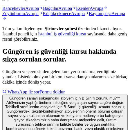
Bahçelievler
Avrupa
Bağcılar
Avrupa
Esenler
Avrupa
Zeytinburnu
Avrupa
Küçükçekmece
Avrupa
Bayrampaşa
Avrupa
Tüm yakın ilçeler aynı
Şirinevler
şubesi
üzerinden hizmet alıyor.
İstanbul
geneli için
İstanbul
iş güvenliği kursu
sayfasında daha geniş
resmi görebilirsiniz.
Güngören
iş güvenliği kursu hakkında
sıkça sorulan sorular
.
Güngören ve çevresinden gelen kursiyer sorularına verdiğimiz
yanıtlar. Listede olmayan bir konu varsa danışmanlarımız size birkaç
dakika içinde dönüş yapar.
WhatsApp ile sor
Formu doldur
Güngören sanayi sokağındaki atölyem için B Sınıfı zorunlu mu?
Atölyenizin yaptığı üretimin niteliğine ve çalışan sayısına göre değişir.
Tehlikeli sınıf üretim atölyeleri için B Sınıfı iş güvenliği uzmanı zorunlu;
Güngören'deki tekstil-konfeksiyon atölyelerinin önemli bölümü çalışan
sayısı veya kullanılan ekipman ve kimyasal nedeniyle bu kategoriye
giriyor. Akademimizin saha danışmanı atölyenize gelir, üretim
sürecinizin tehlike sınıfını birlikte belirler ve uygun sertifika
kombinasyonunu önerir; tekstil boyama, baskı veya plastik enjeksiyon