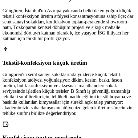
Güngören, İstanbul'un Avrupa yakasında belki de en yoğun küçük
tekstil-konfeksiyon üretim atölyesi konsantrasyonuna sahip ilçe; dar
semt sanayi sokakları, konfeksiyon toptan-perakende showroom
hattı, Tozkoparan kentsel dönüşüm projesi ve sıkışık mahalle
ekonomisi dört ayrı katman olarak iç içe yaşıyor. İSG ihtiyacı her
katman için farklı bir profil çiziyor.
Tekstil-konfeksiyon küçük üretim
Güngören'in semt sanayi sokaklarında yüzlerce küçük tekstil-
konfeksiyon atölyesi yoğunlaşıyor; dikim, kesim, baskı, fason
üretim, butik konfeksiyon ve aksesuar imalathaneleri sokak
seviyesinde işletilen küçük tesisler. B Sınıfı iş güvenliği uzmanlığı
tehlikeli sınıf üretim için, tehlikeli madde eğitimi tekstil boyama ve
baskıda kullanılan kimyasallar için sürekli açık talep yaratıyor;
akademimizin saha danışmanı atölyenize gelerek üretim sürecinizin
tehlike sınıfını birlikte değerlendiriyor.
Konfeksiyon toptan-perakende