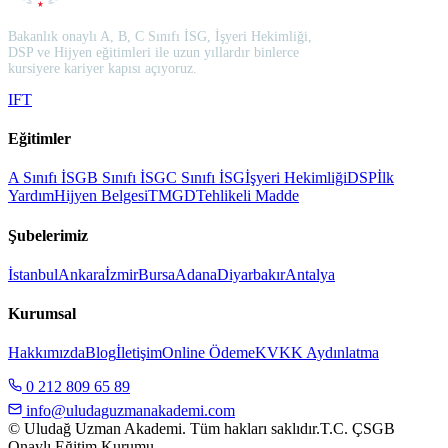
Bakanlık onaylı A, B, C Sınıfı İSG, İşyeri Hekimliği,
DSP ve Hijyen eğitimleri ile uzun yıllardır binlerce
kursiyere kariyer kapısı açıyoruz.
I
F
T
Eğitimler
A Sınıfı İSG
B Sınıfı İSG
C Sınıfı İSG
İşyeri Hekimliği
DSP
İlk
Yardım
Hijyen Belgesi
TMGD
Tehlikeli Madde
Şubelerimiz
İstanbul
Ankara
İzmir
Bursa
Adana
Diyarbakır
Antalya
Kurumsal
Hakkımızda
Blog
İletişim
Online Ödeme
KVKK Aydınlatma
0 212 809 65 89
info@uludaguzmanakademi.com
© Uludağ Uzman Akademi. Tüm hakları saklıdır.
T.C. ÇSGB
Onaylı Eğitim Kurumu