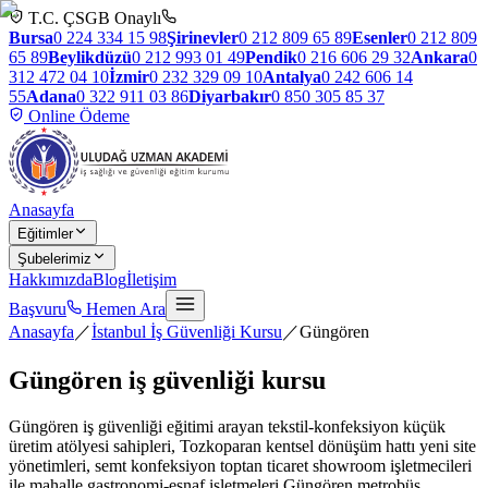
T.C. ÇSGB Onaylı
Bursa
0 224 334 15 98
Şirinevler
0 212 809 65 89
Esenler
0 212 809
65 89
Beylikdüzü
0 212 993 01 49
Pendik
0 216 606 29 32
Ankara
0
312 472 04 10
İzmir
0 232 329 09 10
Antalya
0 242 606 14
55
Adana
0 322 911 03 86
Diyarbakır
0 850 305 85 37
Online Ödeme
Anasayfa
Eğitimler
Şubelerimiz
Hakkımızda
Blog
İletişim
Başvuru
Hemen Ara
Anasayfa
／
İstanbul İş Güvenliği Kursu
／
Güngören
Güngören
iş güvenliği kursu
Güngören iş güvenliği eğitimi arayan tekstil-konfeksiyon küçük
üretim atölyesi sahipleri, Tozkoparan kentsel dönüşüm hattı yeni site
yönetimleri, semt konfeksiyon toptan ticaret showroom işletmecileri
ile mahalle gastronomi-esnaf işletmeleri Güngören metrobüs