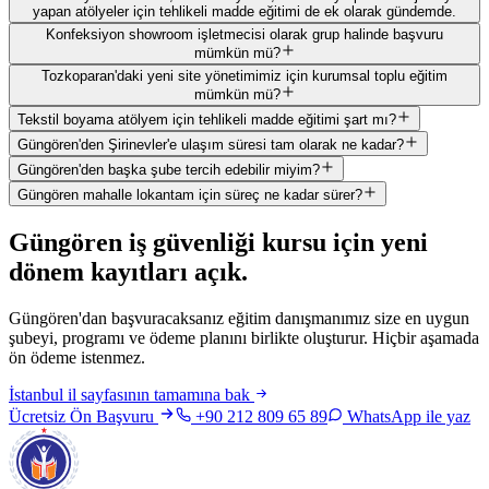
yapan atölyeler için tehlikeli madde eğitimi de ek olarak gündemde.
Konfeksiyon showroom işletmecisi olarak grup halinde başvuru
mümkün mü?
Tozkoparan'daki yeni site yönetimimiz için kurumsal toplu eğitim
mümkün mü?
Tekstil boyama atölyem için tehlikeli madde eğitimi şart mı?
Güngören'den Şirinevler'e ulaşım süresi tam olarak ne kadar?
Güngören'den başka şube tercih edebilir miyim?
Güngören mahalle lokantam için süreç ne kadar sürer?
Güngören
iş güvenliği kursu için
yeni
dönem kayıtları açık
.
Güngören'dan başvuracaksanız eğitim danışmanımız size en uygun
şubeyi, programı ve ödeme planını birlikte oluşturur. Hiçbir aşamada
ön ödeme istenmez.
İstanbul
il sayfasının tamamına bak
Ücretsiz Ön Başvuru
+90 212 809 65 89
WhatsApp ile yaz