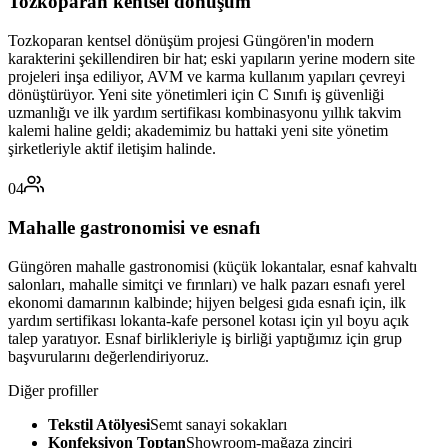
Tozkoparan kentsel dönüşüm
Tozkoparan kentsel dönüşüm projesi Güngören'in modern
karakterini şekillendiren bir hat; eski yapıların yerine modern site
projeleri inşa ediliyor, AVM ve karma kullanım yapıları çevreyi
dönüştürüyor. Yeni site yönetimleri için C Sınıfı iş güvenliği
uzmanlığı ve ilk yardım sertifikası kombinasyonu yıllık takvim
kalemi haline geldi; akademimiz bu hattaki yeni site yönetim
şirketleriyle aktif iletişim halinde.
04
Mahalle gastronomisi ve esnafı
Güngören mahalle gastronomisi (küçük lokantalar, esnaf kahvaltı
salonları, mahalle simitçi ve fırınları) ve halk pazarı esnafı yerel
ekonomi damarının kalbinde; hijyen belgesi gıda esnafı için, ilk
yardım sertifikası lokanta-kafe personel kotası için yıl boyu açık
talep yaratıyor. Esnaf birlikleriyle iş birliği yaptığımız için grup
başvurularını değerlendiriyoruz.
Diğer profiller
Tekstil Atölyesi
Semt sanayi sokakları
Konfeksiyon Toptan
Showroom-mağaza zinciri