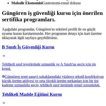
Mahalle Ekonomisi
Gastronomi-esnaf dokusu
Güngören
iş güvenliği kursu için
önerilen
sertifika programları
.
Aşağıdaki programlar, Güngören'ın sektörel profili ile en güçlü
uyumu kuran kurslarımızdır. Her programın detayı için kart üzerine
tıklayarak ilgili sayfaya geçebilirsiniz.
B Sınıfı İş Güvenliği Kursu
Tehlikeli sınıf işyerlerinde uzmanlık ve A Sınıfı'na geçiş için ön
koşul.
Güngören semt sanayi sokaklarındaki yüzlerce tekstil-konfeksiyon
küçük üretim atölyesi ve orta ölçekli üretim mekanları için bir üst
kademe uzmanlığa geçiş; tehlikeli sınıf üretimde temel zorunluluk.
Tehlikeli Madde Eğitimi Kursu