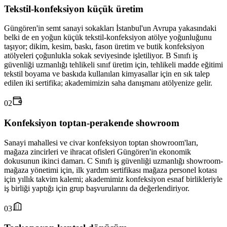
Tekstil-konfeksiyon küçük üretim
Güngören'in semt sanayi sokakları İstanbul'un Avrupa yakasındaki
belki de en yoğun küçük tekstil-konfeksiyon atölye yoğunluğunu
taşıyor; dikim, kesim, baskı, fason üretim ve butik konfeksiyon
atölyeleri çoğunlukla sokak seviyesinde işletiliyor. B Sınıfı iş
güvenliği uzmanlığı tehlikeli sınıf üretim için, tehlikeli madde eğitimi
tekstil boyama ve baskıda kullanılan kimyasallar için en sık talep
edilen iki sertifika; akademimizin saha danışmanı atölyenize gelir.
02
Konfeksiyon toptan-perakende showroom
Sanayi mahallesi ve civar konfeksiyon toptan showroom'ları,
mağaza zincirleri ve ihracat ofisleri Güngören'in ekonomik
dokusunun ikinci damarı. C Sınıfı iş güvenliği uzmanlığı showroom-
mağaza yönetimi için, ilk yardım sertifikası mağaza personel kotası
için yıllık takvim kalemi; akademimiz konfeksiyon esnaf birlikleriyle
iş birliği yaptığı için grup başvurularını da değerlendiriyor.
03