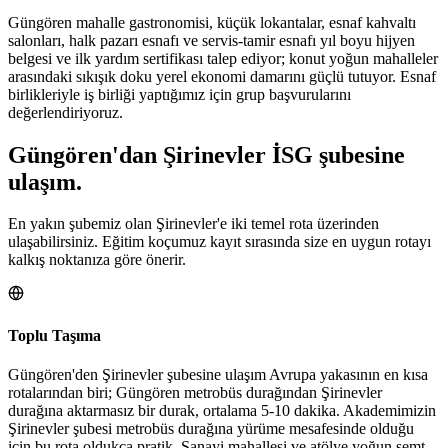
Güngören mahalle gastronomisi, küçük lokantalar, esnaf kahvaltı
salonları, halk pazarı esnafı ve servis-tamir esnafı yıl boyu hijyen
belgesi ve ilk yardım sertifikası talep ediyor; konut yoğun mahalleler
arasındaki sıkışık doku yerel ekonomi damarını güçlü tutuyor. Esnaf
birlikleriyle iş birliği yaptığımız için grup başvurularını
değerlendiriyoruz.
Güngören
'dan
Şirinevler
İSG şubesine
ulaşım.
En yakın şubemiz olan Şirinevler'e iki temel rota üzerinden
ulaşabilirsiniz. Eğitim koçumuz kayıt sırasında size en uygun rotayı
kalkış noktanıza göre önerir.
Toplu Taşıma
Güngören'den Şirinevler şubesine ulaşım Avrupa yakasının en kısa
rotalarından biri; Güngören metrobüs durağından Şirinevler
durağına aktarmasız bir durak, ortalama 5-10 dakika. Akademimizin
Şirinevler şubesi metrobüs durağına yürüme mesafesinde olduğu
için bu rota oldukça pratik. Sanayi mahallesi ve atölye yoğun semt