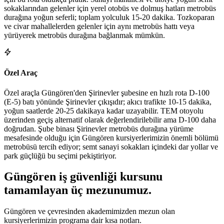
sokaklarından gelenler için yerel otobüs ve dolmuş hatları metrobüs
durağına yoğun seferli; toplam yolculuk 15-20 dakika. Tozkoparan
ve civar mahallelerden gelenler için aynı metrobüs hattı veya
yürüyerek metrobüs durağına bağlanmak mümkün.
Özel Araç
Özel araçla Güngören'den Şirinevler şubesine en hızlı rota D-100
(E-5) batı yönünde Şirinevler çıkışıdır; akıcı trafikte 10-15 dakika,
yoğun saatlerde 20-25 dakikaya kadar uzayabilir. TEM otoyolu
üzerinden geçiş alternatif olarak değerlendirilebilir ama D-100 daha
doğrudan. Şube binası Şirinevler metrobüs durağına yürüme
mesafesinde olduğu için Güngören kursiyerlerimizin önemli bölümü
metrobüsü tercih ediyor; semt sanayi sokakları içindeki dar yollar ve
park güçlüğü bu seçimi pekiştiriyor.
Güngören
iş güvenliği kursunu
tamamlayan
üç mezunumuz
.
Güngören ve çevresinden akademimizden mezun olan
kursiyerlerimizin programa dair kısa notları.