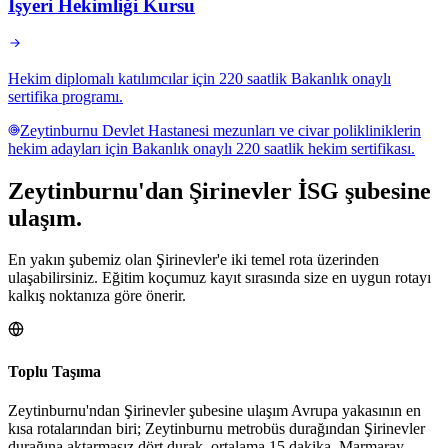
İşyeri Hekimliği Kursu
Hekim diplomalı katılımcılar için 220 saatlik Bakanlık onaylı
sertifika programı.
Zeytinburnu Devlet Hastanesi mezunları ve civar polikliniklerin
hekim adayları için Bakanlık onaylı 220 saatlik hekim sertifikası.
Zeytinburnu
'dan
Şirinevler
İSG şubesine
ulaşım.
En yakın şubemiz olan Şirinevler'e iki temel rota üzerinden
ulaşabilirsiniz. Eğitim koçumuz kayıt sırasında size en uygun rotayı
kalkış noktanıza göre önerir.
Toplu Taşıma
Zeytinburnu'ndan Şirinevler şubesine ulaşım Avrupa yakasının en
kısa rotalarından biri; Zeytinburnu metrobüs durağından Şirinevler
durağına aktarmasız dört durak, ortalama 15 dakika. Marmaray