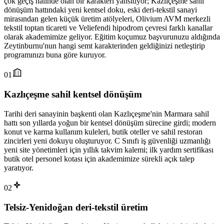
çok geçiş halinde olan bir karakteri yansıtıyor; Kazlıçeşme sahil
dönüşüm hattındaki yeni kentsel doku, eski deri-tekstil sanayi
mirasından gelen küçük üretim atölyeleri, Olivium AVM merkezli
tekstil toptan ticareti ve Veliefendi hipodrom çevresi farklı kanallar
olarak akademimize geliyor. Eğitim koçumuz başvurunuzu aldığında
Zeytinburnu'nun hangi semt karakterinden geldiğinizi netleştirip
programınızı buna göre kuruyor.
01
Kazlıçeşme sahil kentsel dönüşüm
Tarihi deri sanayinin başkenti olan Kazlıçeşme'nin Marmara sahil
hattı son yıllarda yoğun bir kentsel dönüşüm sürecine girdi; modern
konut ve karma kullanım kuleleri, butik oteller ve sahil restoran
zincirleri yeni dokuyu oluşturuyor. C Sınıfı iş güvenliği uzmanlığı
yeni site yönetimleri için yıllık takvim kalemi; ilk yardım sertifikası
butik otel personel kotası için akademimize sürekli açık talep
yaratıyor.
02
Telsiz-Yenidoğan deri-tekstil üretim