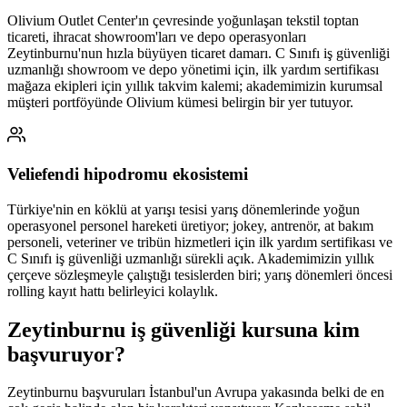
Olivium Outlet Center'ın çevresinde yoğunlaşan tekstil toptan
ticareti, ihracat showroom'ları ve depo operasyonları
Zeytinburnu'nun hızla büyüyen ticaret damarı. C Sınıfı iş güvenliği
uzmanlığı showroom ve depo yönetimi için, ilk yardım sertifikası
mağaza ekipleri için yıllık takvim kalemi; akademimizin kurumsal
müşteri portföyünde Olivium kümesi belirgin bir yer tutuyor.
Veliefendi hipodromu ekosistemi
Türkiye'nin en köklü at yarışı tesisi yarış dönemlerinde yoğun
operasyonel personel hareketi üretiyor; jokey, antrenör, at bakım
personeli, veteriner ve tribün hizmetleri için ilk yardım sertifikası ve
C Sınıfı iş güvenliği uzmanlığı sürekli açık. Akademimizin yıllık
çerçeve sözleşmeyle çalıştığı tesislerden biri; yarış dönemleri öncesi
rolling kayıt hattı belirleyici kolaylık.
Zeytinburnu
iş güvenliği kursuna
kim
başvuruyor
?
Zeytinburnu başvuruları İstanbul'un Avrupa yakasında belki de en