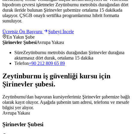
hipodrom çevresi işletmeler Zeytinburnu metrobüs durağından dört
durak ileride bulunan Şirinevler şubemize ortalama 15 dakikada
ulaşıyor. ÇSGB onaylı sertifika programlarımız hibrit formatta
sunuluyor.
Ücretsiz Ön Başvuru
Şubeyi İncele
En Yakın Şube
Şirinevler Şubesi
Avrupa Yakası
Süre
Zeytinburnu metrobüs durağından Şirinevler durağına
aktarmasız dört durak, ortalama 15 dakika
Telefon
+90 212 809 65 89
Zeytinburnu
iş güvenliği kursu için
Şirinevler
şubesi
.
Zeytinburnu'dan başvuran kursiyerlerimiz Şirinevler şubemize bağlı
olarak kayıt oluyor. Aşağıda şubenin tam adresi, telefonu ve mesafe
bilgisi yer alıyor.
Avrupa Yakası
Şirinevler Şubesi