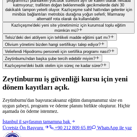
programınızı planlarken yolculuk süresini ayrı bir kalem olarak hesaba
katmıyoruz; trafikten doğan beklenmedik gecikmelerde dahi 30
dakikalık tampon yeterli oluyor. Kazlıçeşme sahil hattından gelenler için
minibüs bağlantıları metrobüs durağına yoğun seferli; Marmaray
alternatif rota olarak da kullanılabilir.
Kazlıçeşme'deki yeni site yönetimimiz için kurumsal toplu eğitim
mümkün mü?
Telsiz'deki deri atölyem için tehlikeli madde eğitimi şart mı?
Olivium yönetimi bizden hangi sertifikayı talep ediyor?
Veliefendi Hipodromu personeli için sertifika programı nasıl?
Zeytinburnu'ndan başka şube tercih edebilir miyim?
Kazlıçeşme'deki butik otelim için süreç ne kadar sürer?
Zeytinburnu
iş güvenliği kursu için
yeni
dönem kayıtları açık
.
Zeytinburnu'dan başvuracaksanız eğitim danışmanımız size en
uygun şubeyi, programı ve ödeme planını birlikte oluşturur. Hiçbir
aşamada ön ödeme istenmez.
İstanbul
il sayfasının tamamına bak
Ücretsiz Ön Başvuru
+90 212 809 65 89
WhatsApp ile yaz