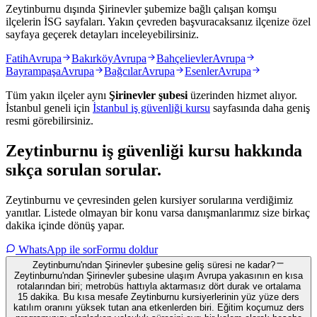
Zeytinburnu dışında Şirinevler şubemize bağlı çalışan komşu
ilçelerin İSG sayfaları. Yakın çevreden başvuracaksanız ilçenize özel
sayfaya geçerek detayları inceleyebilirsiniz.
Fatih
Avrupa
Bakırköy
Avrupa
Bahçelievler
Avrupa
Bayrampaşa
Avrupa
Bağcılar
Avrupa
Esenler
Avrupa
Tüm yakın ilçeler aynı
Şirinevler
şubesi
üzerinden hizmet alıyor.
İstanbul
geneli için
İstanbul
iş güvenliği kursu
sayfasında daha geniş
resmi görebilirsiniz.
Zeytinburnu
iş güvenliği kursu hakkında
sıkça sorulan sorular
.
Zeytinburnu ve çevresinden gelen kursiyer sorularına verdiğimiz
yanıtlar. Listede olmayan bir konu varsa danışmanlarımız size birkaç
dakika içinde dönüş yapar.
WhatsApp ile sor
Formu doldur
Zeytinburnu'ndan Şirinevler şubesine geliş süresi ne kadar?
Zeytinburnu'ndan Şirinevler şubesine ulaşım Avrupa yakasının en kısa
rotalarından biri; metrobüs hattıyla aktarmasız dört durak ve ortalama
15 dakika. Bu kısa mesafe Zeytinburnu kursiyerlerinin yüz yüze ders
katılım oranını yüksek tutan ana etkenlerden biri. Eğitim koçumuz ders