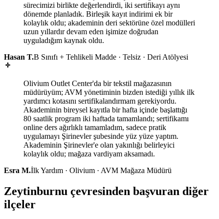
sürecimizi birlikte değerlendirdi, iki sertifikayı aynı
dönemde planladık. Birleşik kayıt indirimi ek bir
kolaylık oldu; akademinin deri sektörüne özel modülleri
uzun yıllardır devam eden işimize doğrudan
uyguladığım kaynak oldu.
Hasan T.
B Sınıfı + Tehlikeli Madde · Telsiz · Deri Atölyesi
Olivium Outlet Center'da bir tekstil mağazasının
müdürüyüm; AVM yönetiminin bizden istediği yıllık ilk
yardımcı kotasını sertifikalandırmam gerekiyordu.
Akademinin bireysel kayıtla bir hafta içinde başlattığı
80 saatlik program iki haftada tamamlandı; sertifikamı
online ders ağırlıklı tamamladım, sadece pratik
uygulamayı Şirinevler şubesinde yüz yüze yaptım.
Akademinin Şirinevler'e olan yakınlığı belirleyici
kolaylık oldu; mağaza vardiyam aksamadı.
Esra M.
İlk Yardım · Olivium · AVM Mağaza Müdürü
Zeytinburnu çevresinden başvuran diğer
ilçeler