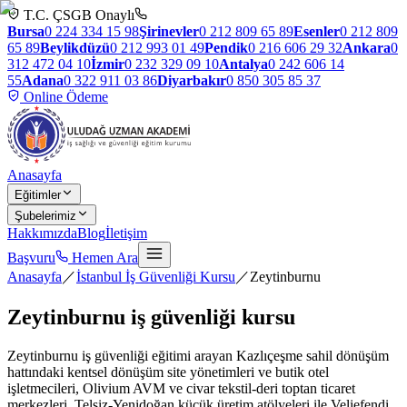
T.C. ÇSGB Onaylı
Bursa
0 224 334 15 98
Şirinevler
0 212 809 65 89
Esenler
0 212 809
65 89
Beylikdüzü
0 212 993 01 49
Pendik
0 216 606 29 32
Ankara
0
312 472 04 10
İzmir
0 232 329 09 10
Antalya
0 242 606 14
55
Adana
0 322 911 03 86
Diyarbakır
0 850 305 85 37
Online Ödeme
Anasayfa
Eğitimler
Şubelerimiz
Hakkımızda
Blog
İletişim
Başvuru
Hemen Ara
Anasayfa
／
İstanbul İş Güvenliği Kursu
／
Zeytinburnu
Zeytinburnu
iş güvenliği kursu
Zeytinburnu iş güvenliği eğitimi arayan Kazlıçeşme sahil dönüşüm
hattındaki kentsel dönüşüm site yönetimleri ve butik otel
işletmecileri, Olivium AVM ve civar tekstil-deri toptan ticaret
merkezleri, Telsiz-Yenidoğan küçük üretim atölyeleri ile Veliefendi