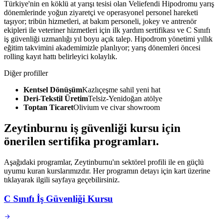
Türkiye'nin en köklü at yarışı tesisi olan Veliefendi Hipodromu yarış
dönemlerinde yoğun ziyaretçi ve operasyonel personel hareketi
taşıyor; tribün hizmetleri, at bakım personeli, jokey ve antrenör
ekipleri ile veteriner hizmetleri için ilk yardım sertifikası ve C Sınıfı
iş güvenliği uzmanlığı yıl boyu açık talep. Hipodrom yönetimi yıllık
eğitim takvimini akademimizle planlıyor; yarış dönemleri öncesi
rolling kayıt hattı belirleyici kolaylık.
Diğer profiller
Kentsel Dönüşüm
Kazlıçeşme sahil yeni hat
Deri-Tekstil Üretim
Telsiz-Yenidoğan atölye
Toptan Ticaret
Olivium ve civar showroom
Zeytinburnu
iş güvenliği kursu için
önerilen sertifika programları
.
Aşağıdaki programlar, Zeytinburnu'ın sektörel profili ile en güçlü
uyumu kuran kurslarımızdır. Her programın detayı için kart üzerine
tıklayarak ilgili sayfaya geçebilirsiniz.
C Sınıfı İş Güvenliği Kursu