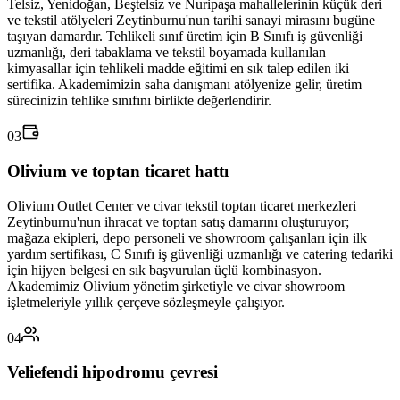
Telsiz, Yenidoğan, Beştelsiz ve Nuripaşa mahallelerinin küçük deri
ve tekstil atölyeleri Zeytinburnu'nun tarihi sanayi mirasını bugüne
taşıyan damardır. Tehlikeli sınıf üretim için B Sınıfı iş güvenliği
uzmanlığı, deri tabaklama ve tekstil boyamada kullanılan
kimyasallar için tehlikeli madde eğitimi en sık talep edilen iki
sertifika. Akademimizin saha danışmanı atölyenize gelir, üretim
sürecinizin tehlike sınıfını birlikte değerlendirir.
03
Olivium ve toptan ticaret hattı
Olivium Outlet Center ve civar tekstil toptan ticaret merkezleri
Zeytinburnu'nun ihracat ve toptan satış damarını oluşturuyor;
mağaza ekipleri, depo personeli ve showroom çalışanları için ilk
yardım sertifikası, C Sınıfı iş güvenliği uzmanlığı ve catering tedariki
için hijyen belgesi en sık başvurulan üçlü kombinasyon.
Akademimiz Olivium yönetim şirketiyle ve civar showroom
işletmeleriyle yıllık çerçeve sözleşmeyle çalışıyor.
04
Veliefendi hipodromu çevresi