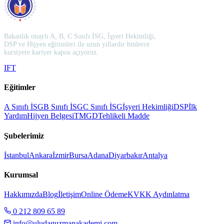
Bakanlık onaylı A, B, C Sınıfı İSG, İşyeri Hekimliği,
DSP ve Hijyen eğitimleri ile uzun yıllardır binlerce
kursiyere kariyer kapısı açıyoruz.
I
F
T
Eğitimler
A Sınıfı İSG
B Sınıfı İSG
C Sınıfı İSG
İşyeri Hekimliği
DSP
İlk
Yardım
Hijyen Belgesi
TMGD
Tehlikeli Madde
Şubelerimiz
İstanbul
Ankara
İzmir
Bursa
Adana
Diyarbakır
Antalya
Kurumsal
Hakkımızda
Blog
İletişim
Online Ödeme
KVKK Aydınlatma
0 212 809 65 89
info@uludaguzmanakademi.com