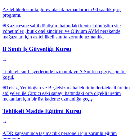
Az tehlikeli sınıfta görev alacak uzmanlar için 90 saatlik giriş
programı.
Kazlıçeşme sahil dönüşüm hattındaki kentsel dönüşüm site
yönetimleri, butik otel zincirleri ve Olivium AVM perakende
mağazaları için az tehlikeli sınıfta zorunlu uzmanlık.
B Sınıfı İş Güvenliği Kursu
Tehlikeli sınıf işyerlerinde uzmanlık ve A Sınıfı'na geçiş için ön
koşul.
Telsiz, Yenidoğan ve Beştelsiz mahallelerinin deri-tekstil üretim
atölyeleri ile Çırpıcı eski sanayi hattındaki orta ölçekli üretim
mekanları için bir üst kademe uzmanlığa geçiş.
Tehlikeli Madde Eğitimi Kursu
ADR kapsamında taşımacılık personeli için zorunlu eğitim
programı.