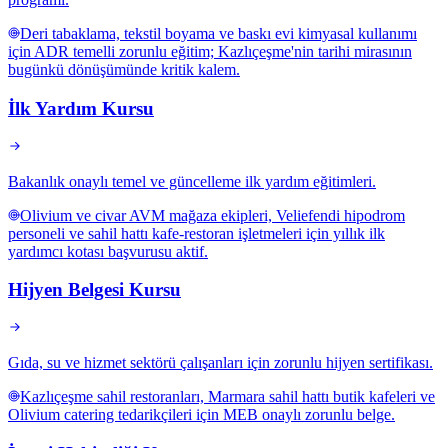
Deri tabaklama, tekstil boyama ve baskı evi kimyasal kullanımı
için ADR temelli zorunlu eğitim; Kazlıçeşme'nin tarihi mirasının
bugünkü dönüşümünde kritik kalem.
İlk Yardım Kursu
Bakanlık onaylı temel ve güncelleme ilk yardım eğitimleri.
Olivium ve civar AVM mağaza ekipleri, Veliefendi hipodrom
personeli ve sahil hattı kafe-restoran işletmeleri için yıllık ilk
yardımcı kotası başvurusu aktif.
Hijyen Belgesi Kursu
Gıda, su ve hizmet sektörü çalışanları için zorunlu hijyen sertifikası.
Kazlıçeşme sahil restoranları, Marmara sahil hattı butik kafeleri ve
Olivium catering tedarikçileri için MEB onaylı zorunlu belge.