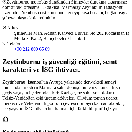
Zeytinburnu metrobüs durağından Şirinevler durağına aktarmasız
dört durak, ortalama 15 dakika; Marmaray Zeytinburnu istasyonu
üzerinden Yenibosna istikametine ilerleyip kısa bir araç bağlantısıyla
şubeye ulaşmak da mümkün.
Adres
Şirinevler Mah. Adnan Kahveci Bulvarı No:202 Kocasinan İş
Merkezi Kat:2, Bahçelievler / İstanbul
Telefon
+90 212 809 65 89
Zeytinburnu
iş güvenliği eğitimi,
semt
karakteri ve İSG ihtiyacı
.
Zeytinburnu, İstanbul'un Avrupa yakasında deri-tekstil sanayi
mirasından modern Marmara sahil dönüşümüne uzanan en hızlı
geçiş yaşayan ilçelerinden biri; Kazlıçeşme sahil yeni dokusu,
Telsiz-Yenidoğan eski üretim atölyeleri, Olivium toptan ticaret
merkezi ve Veliefendi hipodrom çevresi dört ayrı katman olarak iç
içe yaşıyor. İSG ihtiyacı her katman için farklı bir profil çiziyor.
Kazlıçeşme sahil dönüşümü