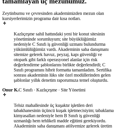
tamamlayan
üç mezunumuz
.
Zeytinburnu ve çevresinden akademimizden mezun olan
kursiyerlerimizin programa dair kısa notları.
Kazlıçeşme sahil hattındaki yeni bir konut sitesinin
yönetiminde sorumluyum; site büyüklüğümüz
nedeniyle C Sınıfı iş güvenliği uzmanı bulundurma
yükümlülüğümüz vardı. Akademinin saha danışmanı
sitemize gelerek havuz, peyzaj, kapı güvenliği ve
otopark gibi farklı operasyonel alanlar için risk
değerlendirme şablonlarını birlikte değerlendirdi; C
Sınıfı programını hibrit formatta tamamladım. Sertifika
sonrası akademinin lüks site özel modüllerinden gelen
şablonlar yıllık denetim raporumuza temel oluşturdu.
Onur K.
C Sınıfı · Kazlıçeşme · Site Yönetimi
Telsiz mahallesinde üç kuşaktır işletilen deri
tabakhanesinin üçüncü kuşak işletmecisiyim; tabaklama
kimyasalları nedeniyle hem B Sınıfı iş güvenliği
uzmanlığı hem tehlikeli madde eğitimi gerekiyordu.
Akademinin saha danışmanı atölyemize gelerek üretim