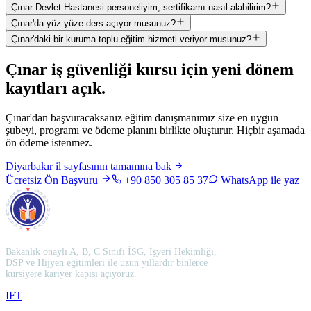
Çınar Devlet Hastanesi personeliyim, sertifikamı nasıl alabilirim?
Çınar'da yüz yüze ders açıyor musunuz?
Çınar'daki bir kuruma toplu eğitim hizmeti veriyor musunuz?
Çınar
iş güvenliği kursu için
yeni dönem
kayıtları açık
.
Çınar'dan başvuracaksanız eğitim danışmanımız size en uygun
şubeyi, programı ve ödeme planını birlikte oluşturur. Hiçbir aşamada
ön ödeme istenmez.
Diyarbakır
il sayfasının tamamına bak
Ücretsiz Ön Başvuru
+90 850 305 85 37
WhatsApp ile yaz
Bakanlık onaylı A, B, C Sınıfı İSG, İşyeri Hekimliği,
DSP ve Hijyen eğitimleri ile uzun yıllardır binlerce
kursiyere kariyer kapısı açıyoruz.
I
F
T