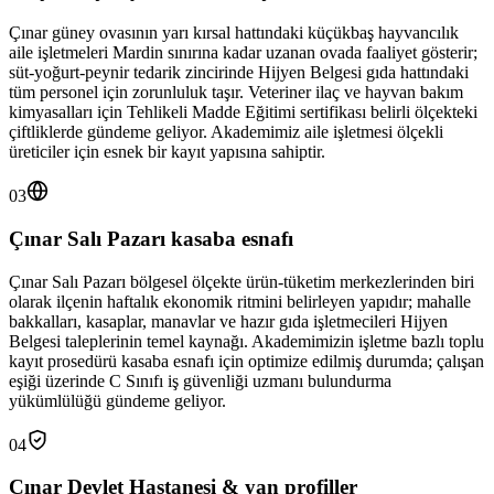
Çınar güney ovasının yarı kırsal hattındaki küçükbaş hayvancılık
aile işletmeleri Mardin sınırına kadar uzanan ovada faaliyet gösterir;
süt-yoğurt-peynir tedarik zincirinde Hijyen Belgesi gıda hattındaki
tüm personel için zorunluluk taşır. Veteriner ilaç ve hayvan bakım
kimyasalları için Tehlikeli Madde Eğitimi sertifikası belirli ölçekteki
çiftliklerde gündeme geliyor. Akademimiz aile işletmesi ölçekli
üreticiler için esnek bir kayıt yapısına sahiptir.
03
Çınar Salı Pazarı kasaba esnafı
Çınar Salı Pazarı bölgesel ölçekte ürün-tüketim merkezlerinden biri
olarak ilçenin haftalık ekonomik ritmini belirleyen yapıdır; mahalle
bakkalları, kasaplar, manavlar ve hazır gıda işletmecileri Hijyen
Belgesi taleplerinin temel kaynağı. Akademimizin işletme bazlı toplu
kayıt prosedürü kasaba esnafı için optimize edilmiş durumda; çalışan
eşiği üzerinde C Sınıfı iş güvenliği uzmanı bulundurma
yükümlülüğü gündeme geliyor.
04
Çınar Devlet Hastanesi & yan profiller