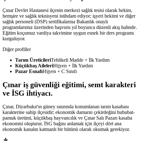
Çınar Devlet Hastanesi ilçenin merkezi sağlık tesisi olarak hekim,
hemşire ve sağlık teknisyeni istihdam ediyor; işyeri hekimi ve diğer
sağlık personeli (DSP) sertifikalarına Bakanlık onaylı
programlarımız üzerinden başvuru yıl boyunca düzenli akış halinde.
Eğitim koçumuz vardiya takvimine uygun esnek bir ders programı
kurguluyor.
Diğer profiller
Tarım Üreticileri
Tehlikeli Madde + İlk Yardım
Küçükbaş Aileleri
Hijyen + İlk Yardım
Pazar Esnafı
Hijyen + C Sınıfı
Çınar
iş güvenliği eğitimi,
semt karakteri
ve İSG ihtiyacı
.
Çınar, Diyarbakır'ın güney sınırında konumlanan tarım kasabası
karakterine sahip ilçesidir; ekonomik damarın çekirdeğini hububat-
pamuk üretimi, küçükbaş hayvancılık ve Çınar Salı Pazarı kasaba
ekonomisi oluşturur. İSG bağını anlamak için ilçeyi dört ana
ekonomik kanalın katmanlı bir bütünü olarak okumak gerekiyor.