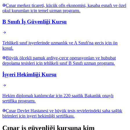
Çınar merkez ticareti, küçük ofis ekonomisi, kasaba esnafı ve özel
okul kurumları için temel uzman programı.
B Sınıfı İş Güvenliği Kursu
Tehlikeli sınıf işyerlerinde uzmanlık ve A Sınıfı'na geçiş için ön
koşul.
Büyük ölçekli pamuk ardiye-çırçır operasyonları ve hububat
depolama tesisleri için tehlikeli sınıf B Sınıfı uzman programı.
İşyeri Hekimliği Kursu
Hekim diplomalı katılımcılar için 220 saatlik Bakanlık onaylı
sertifika programı.
Çınar Devlet Hastanesi ve büyük tesis revirlerindeki saha sağlık
birimleri için işyeri hekimliği sertifikası.
Çınar
iş güvenliği kursuna
kim