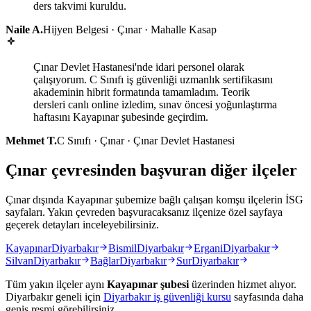
ders takvimi kuruldu.
Naile A.
Hijyen Belgesi · Çınar · Mahalle Kasap
Çınar Devlet Hastanesi'nde idari personel olarak
çalışıyorum. C Sınıfı iş güvenliği uzmanlık sertifikasını
akademinin hibrit formatında tamamladım. Teorik
dersleri canlı online izledim, sınav öncesi yoğunlaştırma
haftasını Kayapınar şubesinde geçirdim.
Mehmet T.
C Sınıfı · Çınar · Çınar Devlet Hastanesi
Çınar çevresinden başvuran diğer ilçeler
Çınar dışında Kayapınar şubemize bağlı çalışan komşu ilçelerin İSG
sayfaları. Yakın çevreden başvuracaksanız ilçenize özel sayfaya
geçerek detayları inceleyebilirsiniz.
Kayapınar
Diyarbakır
Bismil
Diyarbakır
Ergani
Diyarbakır
Silvan
Diyarbakır
Bağlar
Diyarbakır
Sur
Diyarbakır
Tüm yakın ilçeler aynı
Kayapınar
şubesi
üzerinden hizmet alıyor.
Diyarbakır
geneli için
Diyarbakır
iş güvenliği kursu
sayfasında daha
geniş resmi görebilirsiniz.