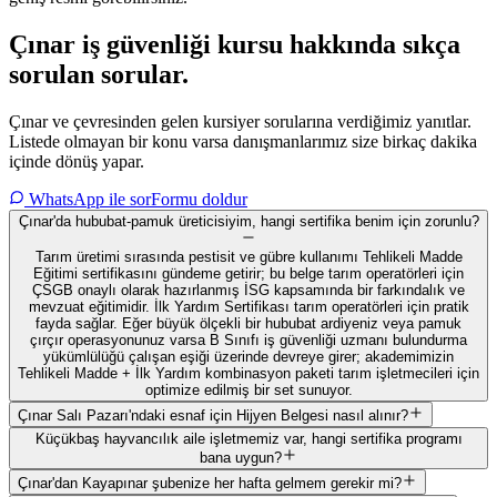
Çınar
iş güvenliği kursu hakkında
sıkça
sorulan sorular
.
Çınar ve çevresinden gelen kursiyer sorularına verdiğimiz yanıtlar.
Listede olmayan bir konu varsa danışmanlarımız size birkaç dakika
içinde dönüş yapar.
WhatsApp ile sor
Formu doldur
Çınar'da hububat-pamuk üreticisiyim, hangi sertifika benim için zorunlu?
Tarım üretimi sırasında pestisit ve gübre kullanımı Tehlikeli Madde
Eğitimi sertifikasını gündeme getirir; bu belge tarım operatörleri için
ÇSGB onaylı olarak hazırlanmış İSG kapsamında bir farkındalık ve
mevzuat eğitimidir. İlk Yardım Sertifikası tarım operatörleri için pratik
fayda sağlar. Eğer büyük ölçekli bir hububat ardiyeniz veya pamuk
çırçır operasyonunuz varsa B Sınıfı iş güvenliği uzmanı bulundurma
yükümlülüğü çalışan eşiği üzerinde devreye girer; akademimizin
Tehlikeli Madde + İlk Yardım kombinasyon paketi tarım işletmecileri için
optimize edilmiş bir set sunuyor.
Çınar Salı Pazarı'ndaki esnaf için Hijyen Belgesi nasıl alınır?
Küçükbaş hayvancılık aile işletmemiz var, hangi sertifika programı
bana uygun?
Çınar'dan Kayapınar şubenize her hafta gelmem gerekir mi?