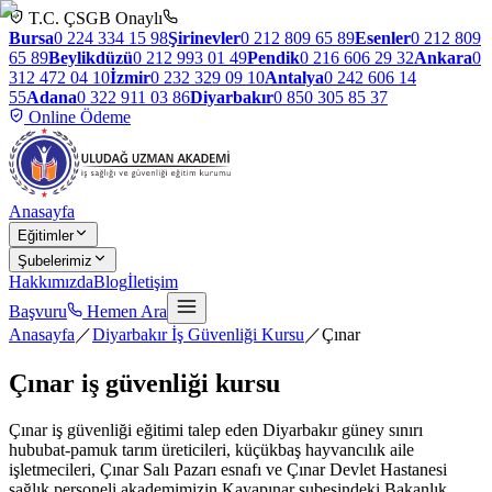
T.C. ÇSGB Onaylı
Bursa
0 224 334 15 98
Şirinevler
0 212 809 65 89
Esenler
0 212 809
65 89
Beylikdüzü
0 212 993 01 49
Pendik
0 216 606 29 32
Ankara
0
312 472 04 10
İzmir
0 232 329 09 10
Antalya
0 242 606 14
55
Adana
0 322 911 03 86
Diyarbakır
0 850 305 85 37
Online Ödeme
Anasayfa
Eğitimler
Şubelerimiz
Hakkımızda
Blog
İletişim
Başvuru
Hemen Ara
Anasayfa
／
Diyarbakır İş Güvenliği Kursu
／
Çınar
Çınar
iş güvenliği kursu
Çınar iş güvenliği eğitimi talep eden Diyarbakır güney sınırı
hububat-pamuk tarım üreticileri, küçükbaş hayvancılık aile
işletmecileri, Çınar Salı Pazarı esnafı ve Çınar Devlet Hastanesi
sağlık personeli akademimizin Kayapınar şubesindeki Bakanlık