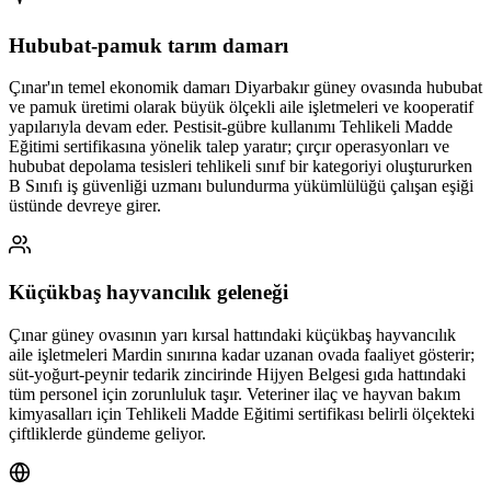
Hububat-pamuk tarım damarı
Çınar'ın temel ekonomik damarı Diyarbakır güney ovasında hububat
ve pamuk üretimi olarak büyük ölçekli aile işletmeleri ve kooperatif
yapılarıyla devam eder. Pestisit-gübre kullanımı Tehlikeli Madde
Eğitimi sertifikasına yönelik talep yaratır; çırçır operasyonları ve
hububat depolama tesisleri tehlikeli sınıf bir kategoriyi oluştururken
B Sınıfı iş güvenliği uzmanı bulundurma yükümlülüğü çalışan eşiği
üstünde devreye girer.
Küçükbaş hayvancılık geleneği
Çınar güney ovasının yarı kırsal hattındaki küçükbaş hayvancılık
aile işletmeleri Mardin sınırına kadar uzanan ovada faaliyet gösterir;
süt-yoğurt-peynir tedarik zincirinde Hijyen Belgesi gıda hattındaki
tüm personel için zorunluluk taşır. Veteriner ilaç ve hayvan bakım
kimyasalları için Tehlikeli Madde Eğitimi sertifikası belirli ölçekteki
çiftliklerde gündeme geliyor.