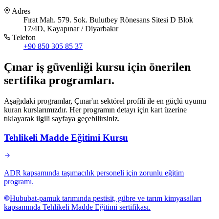
Adres
Fırat Mah. 579. Sok. Bulutbey Rönesans Sitesi D Blok
17/4D, Kayapınar / Diyarbakır
Telefon
+90 850 305 85 37
Çınar
iş güvenliği kursu için
önerilen
sertifika programları
.
Aşağıdaki programlar, Çınar'ın sektörel profili ile en güçlü uyumu
kuran kurslarımızdır. Her programın detayı için kart üzerine
tıklayarak ilgili sayfaya geçebilirsiniz.
Tehlikeli Madde Eğitimi Kursu
ADR kapsamında taşımacılık personeli için zorunlu eğitim
programı.
Hububat-pamuk tarımında pestisit, gübre ve tarım kimyasalları
kapsamında Tehlikeli Madde Eğitimi sertifikası.