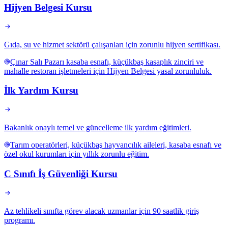
Hijyen Belgesi Kursu
Gıda, su ve hizmet sektörü çalışanları için zorunlu hijyen sertifikası.
Çınar Salı Pazarı kasaba esnafı, küçükbaş kasaplık zinciri ve
mahalle restoran işletmeleri için Hijyen Belgesi yasal zorunluluk.
İlk Yardım Kursu
Bakanlık onaylı temel ve güncelleme ilk yardım eğitimleri.
Tarım operatörleri, küçükbaş hayvancılık aileleri, kasaba esnafı ve
özel okul kurumları için yıllık zorunlu eğitim.
C Sınıfı İş Güvenliği Kursu
Az tehlikeli sınıfta görev alacak uzmanlar için 90 saatlik giriş
programı.