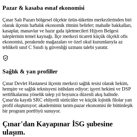
Pazar & kasaba esnaf ekonomisi
Çınar Salı Pazarı bölgesel ölçekte ürün-tüketim merkezlerinden biri
olarak ilçenin haftalık ekonomik ritmini belirler; mahalle bakkalları,
kasaplar, manavlar ve hazır gıda işletmecileri Hijyen Belgesi
taleplerinin temel kaynağı. İlçe merkezi ticareti küçük ölçekli ofis
ekonomisi, perakende mağazaları ve özel okul kurumlarıyla az
tehlikeli sınıf C Sınıfı iş güvenliği uzmanı talebi yaratır.
Sağlık & yan profiller
Çınar Devlet Hastanesi ilçenin merkezi sağlık tesisi olarak hekim,
hemşire ve sağlık teknisyeni istihdam ediyor; işyeri hekimi ve DSP
sertifikalarına yönelik talep yıl boyunca düzenli akış halinde.
Çınar'da kayıtlı SRC ehliyetli sürücüler ve küçük lojistik filolar yan
profil oluşturuyor; akademimiz tarım-pazar ekonomisi ile bütünleşik
bir program portföyü sunuyor.
Çınar
'dan
Kayapınar
İSG şubesine
ulaşım.