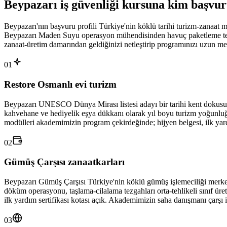
Beypazarı
iş güvenliği kursuna
kim başvu
Beypazarı'nın başvuru profili Türkiye'nin köklü tarihi turizm-zanaat 
Beypazarı Maden Suyu operasyon mühendisinden havuç paketleme tesi
zanaat-üretim damarından geldiğinizi netleştirip programınızı uzun m
01
Restore Osmanlı evi turizm
Beypazarı UNESCO Dünya Mirası listesi adayı bir tarihi kent dokusu; 
kahvehane ve hediyelik eşya dükkanı olarak yıl boyu turizm yoğunluğunu
modülleri akademimizin program çekirdeğinde; hijyen belgesi, ilk yard
02
Gümüş Çarşısı zanaatkarları
Beypazarı Gümüş Çarşısı Türkiye'nin köklü gümüş işlemeciliği merkezl
döküm operasyonu, taşlama-cilalama tezgahları orta-tehlikeli sınıf üre
ilk yardım sertifikası kotası açık. Akademimizin saha danışmanı çarşı iç
03