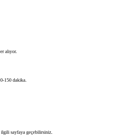
r alıyor.
20-150 dakika.
lgili sayfaya geçebilirsiniz.