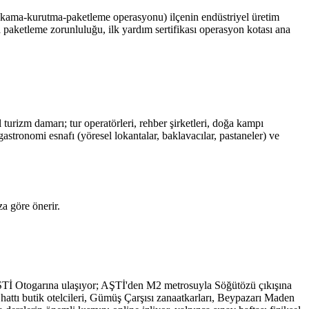
yıkama-kurutma-paketleme operasyonu) ilçenin endüstriyel üretim
da paketleme zorunluluğu, ilk yardım sertifikası operasyon kotası ana
turizm damarı; tur operatörleri, rehber şirketleri, doğa kampı
astronomi esnafı (yöresel lokantalar, baklavacılar, pastaneler) ve
a göre önerir.
 AŞTİ Otogarına ulaşıyor; AŞTİ'den M2 metrosuyla Söğütözü çıkışına
ttı butik otelcileri, Gümüş Çarşısı zanaatkarları, Beypazarı Maden