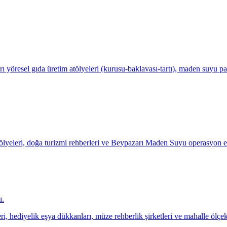
rı yöresel gıda üretim atölyeleri (kurusu-baklavası-tartı), maden suyu p
tölyeleri, doğa turizmi rehberleri ve Beypazarı Maden Suyu operasyon ek
ı.
eri, hediyelik eşya dükkanları, müze rehberlik şirketleri ve mahalle ölçekl