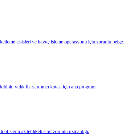
aketleme tesisleri ve havuç işleme operasyonu için zorunlu belge.
ibinin yıllık ilk yardımcı kotası için ana program.
i ofislerin az tehlikeli sınıf zorunlu uzmanlığı.