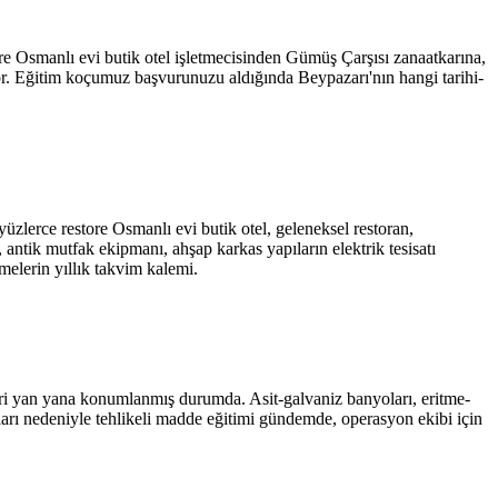
re Osmanlı evi butik otel işletmecisinden Gümüş Çarşısı zanaatkarına,
. Eğitim koçumuz başvurunuzu aldığında Beypazarı'nın hangi tarihi-
lerce restore Osmanlı evi butik otel, geleneksel restoran,
antik mutfak ekipmanı, ahşap karkas yapıların elektrik tesisatı
melerin yıllık takvim kalemi.
leri yan yana konumlanmış durumda. Asit-galvaniz banyoları, eritme-
lları nedeniyle tehlikeli madde eğitimi gündemde, operasyon ekibi için