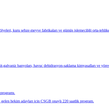
eleri, kuru sebze-meyve fabrikaları ve gümüş işlemeciliği orta-tehlikel
-galvaniz banyoları, havuç dehidrasyon-saklama kimyasalları ve yöres
a programı.
n gelen hekim adayları için ÇSGB onaylı 220 saatlik program.