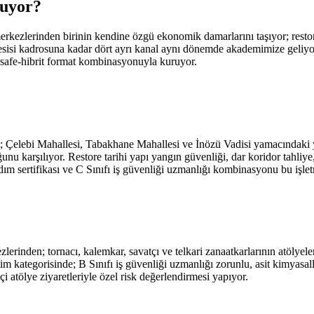
ruyor
?
merkezlerinden birinin kendine özgü ekonomik damarlarını taşıyor; resto
si kadrosuna kadar dört ayrı kanal aynı dönemde akademimize geliyor
esafe-hibrit format kombinasyonuyla kuruyor.
Çelebi Mahallesi, Tabakhane Mahallesi ve İnözü Vadisi yamacındaki yüz
 karşılıyor. Restore tarihi yapı yangın güvenliği, dar koridor tahliye, 
ım sertifikası ve C Sınıfı iş güvenliği uzmanlığı kombinasyonu bu işlet
erinden; tornacı, kalemkar, savatçı ve telkari zanaatkarlarının atölye
tim kategorisinde; B Sınıfı iş güvenliği uzmanlığı zorunlu, asit kimyasa
i atölye ziyaretleriyle özel risk değerlendirmesi yapıyor.