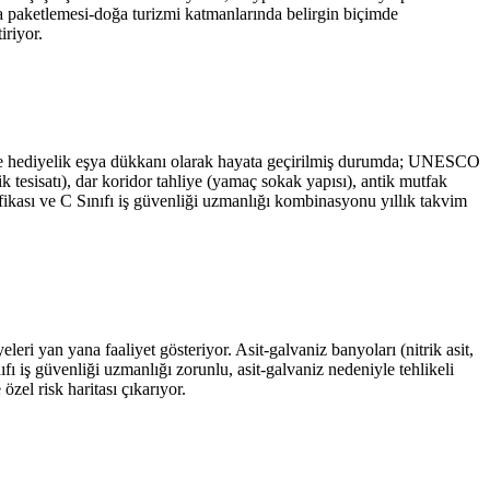
ıda paketlemesi-doğa turizmi katmanlarında belirgin biçimde
iriyor.
i ve hediyelik eşya dükkanı olarak hayata geçirilmiş durumda; UNESCO
k tesisatı), dar koridor tahliye (yamaç sokak yapısı), antik mutfak
ikası ve C Sınıfı iş güvenliği uzmanlığı kombinasyonu yıllık takvim
eri yan yana faaliyet gösteriyor. Asit-galvaniz banyoları (nitrik asit,
fı iş güvenliği uzmanlığı zorunlu, asit-galvaniz nedeniyle tehlikeli
zel risk haritası çıkarıyor.