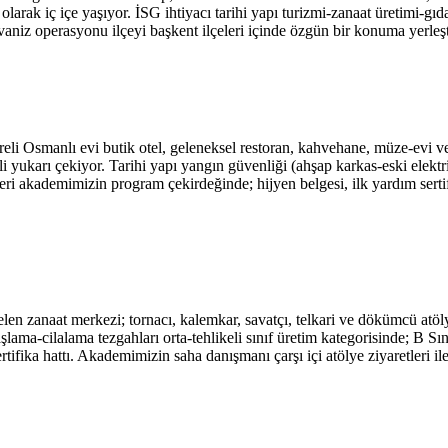
larak iç içe yaşıyor. İSG ihtiyacı tarihi yapı turizmi-zanaat üretimi-g
lvaniz operasyonu ilçeyi başkent ilçeleri içinde özgün bir konuma yerleşt
ereli Osmanlı evi butik otel, geleneksel restoran, kahvehane, müze-ev
li yukarı çekiyor. Tarihi yapı yangın güvenliği (ahşap karkas-eski elektri
ri akademimizin program çekirdeğinde; hijyen belgesi, ilk yardım sertif
en zanaat merkezi; tornacı, kalemkar, savatçı, telkari ve dökümcü atölyel
lama-cilalama tezgahları orta-tehlikeli sınıf üretim kategorisinde; B Sını
fika hattı. Akademimizin saha danışmanı çarşı içi atölye ziyaretleri ile ö