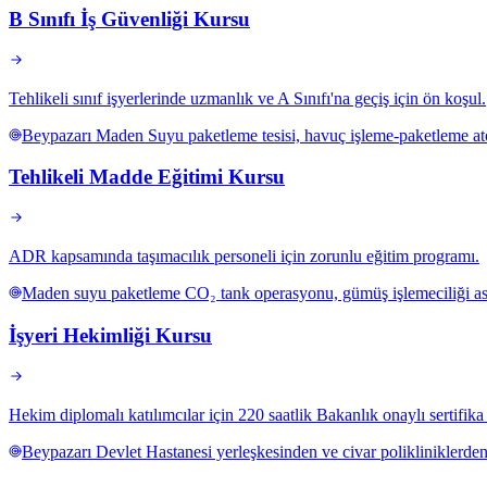
B Sınıfı İş Güvenliği Kursu
Tehlikeli sınıf işyerlerinde uzmanlık ve A Sınıfı'na geçiş için ön koşul.
Beypazarı Maden Suyu paketleme tesisi, havuç işleme-paketleme atöly
Tehlikeli Madde Eğitimi Kursu
ADR kapsamında taşımacılık personeli için zorunlu eğitim programı.
Maden suyu paketleme CO₂ tank operasyonu, gümüş işlemeciliği asit
İşyeri Hekimliği Kursu
Hekim diplomalı katılımcılar için 220 saatlik Bakanlık onaylı sertifik
Beypazarı Devlet Hastanesi yerleşkesinden ve civar polikliniklerde