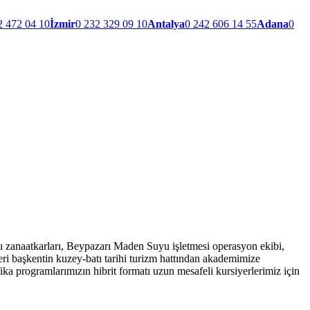
2 472 04 10
İzmir
0 232 329 09 10
Antalya
0 242 606 14 55
Adana
0
ısı zanaatkarları, Beypazarı Maden Suyu işletmesi operasyon ekibi,
eri başkentin kuzey-batı tarihi turizm hattından akademimize
 programlarımızın hibrit formatı uzun mesafeli kursiyerlerimiz için