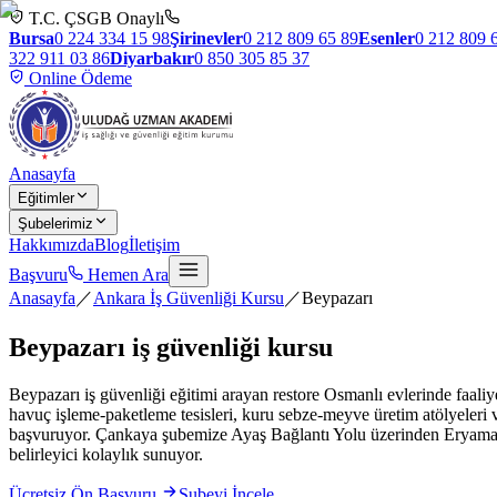
T.C. ÇSGB Onaylı
Bursa
0 224 334 15 98
Şirinevler
0 212 809 65 89
Esenler
0 212 809 
322 911 03 86
Diyarbakır
0 850 305 85 37
Online Ödeme
Anasayfa
Eğitimler
Şubelerimiz
Hakkımızda
Blog
İletişim
Başvuru
Hemen Ara
Anasayfa
／
Ankara İş Güvenliği Kursu
／
Beypazarı
Beypazarı
iş güvenliği kursu
Beypazarı iş güvenliği eğitimi arayan restore Osmanlı evlerinde faaliy
havuç işleme-paketleme tesisleri, kuru sebze-meyve üretim atölyeleri 
başvuruyor. Çankaya şubemize Ayaş Bağlantı Yolu üzerinden Eryaman-S
belirleyici kolaylık sunuyor.
Ücretsiz Ön Başvuru
Şubeyi İncele