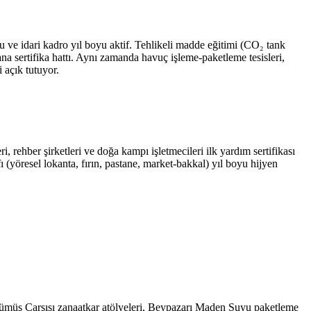
e idari kadro yıl boyu aktif. Tehlikeli madde eğitimi (CO₂ tank
 ana sertifika hattı. Aynı zamanda havuç işleme-paketleme tesisleri,
i açık tutuyor.
i, rehber şirketleri ve doğa kampı işletmecileri ilk yardım sertifikası
(yöresel lokanta, fırın, pastane, market-bakkal) yıl boyu hijyen
 Gümüş Çarşısı zanaatkar atölyeleri, Beypazarı Maden Suyu paketleme