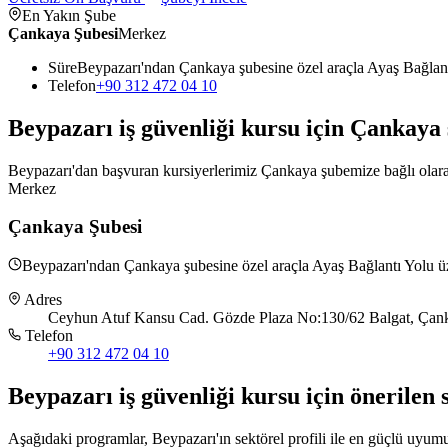
En Yakın Şube
Çankaya Şubesi
Merkez
Süre
Beypazarı'ndan Çankaya şubesine özel araçla Ayaş Bağlan
Telefon
+90 312 472 04 10
Beypazarı
iş güvenliği kursu için
Çankaya
Beypazarı'dan başvuran kursiyerlerimiz Çankaya şubemize bağlı olarak 
Merkez
Çankaya Şubesi
Beypazarı'ndan Çankaya şubesine özel araçla Ayaş Bağlantı Yolu ü
Adres
Ceyhun Atuf Kansu Cad. Gözde Plaza No:130/62 Balgat, Çank
Telefon
+90 312 472 04 10
Beypazarı
iş güvenliği kursu için
önerilen 
Aşağıdaki programlar, Beypazarı'ın sektörel profili ile en güçlü uyumu 