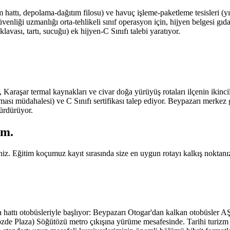
attı, depolama-dağıtım filosu) ve havuç işleme-paketleme tesisleri (
venliği uzmanlığı orta-tehlikeli sınıf operasyon için, hijyen belgesi gı
avası, tartı, sucuğu) ek hijyen-C Sınıfı talebi yaratıyor.
Karaşar termal kaynakları ve civar doğa yürüyüş rotaları ilçenin ikincil 
ası müdahalesi) ve C Sınıfı sertifikası talep ediyor. Beypazarı merkez g
sürdürüyor.
ım.
niz. Eğitim koçumuz kayıt sırasında size en uygun rotayı kalkış noktanız
a hattı otobüsleriyle başlıyor: Beypazarı Otogar'dan kalkan otobüsler
e Plaza) Söğütözü metro çıkışına yürüme mesafesinde. Tarihi turizm ha