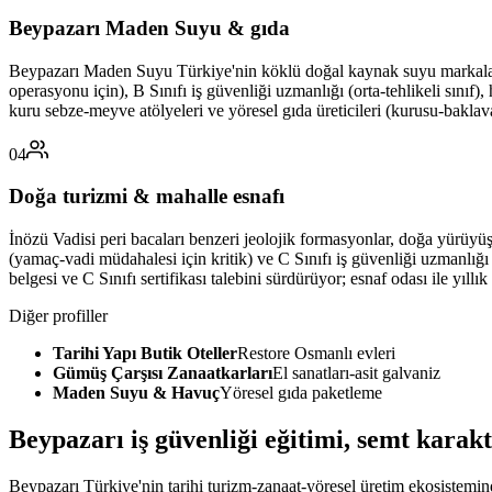
Beypazarı Maden Suyu & gıda
Beypazarı Maden Suyu Türkiye'nin köklü doğal kaynak suyu markaların
operasyonu için), B Sınıfı iş güvenliği uzmanlığı (orta-tehlikeli sınıf)
kuru sebze-meyve atölyeleri ve yöresel gıda üreticileri (kurusu-baklavas
04
Doğa turizmi & mahalle esnafı
İnözü Vadisi peri bacaları benzeri jeolojik formasyonlar, doğa yürüyüşü v
(yamaç-vadi müdahalesi için kritik) ve C Sınıfı iş güvenliği uzmanlığı
belgesi ve C Sınıfı sertifikası talebini sürdürüyor; esnaf odası ile yıll
Diğer profiller
Tarihi Yapı Butik Oteller
Restore Osmanlı evleri
Gümüş Çarşısı Zanaatkarları
El sanatları-asit galvaniz
Maden Suyu & Havuç
Yöresel gıda paketleme
Beypazarı
iş güvenliği eğitimi,
semt karakt
Beypazarı Türkiye'nin tarihi turizm-zanaat-yöresel üretim ekosistemi