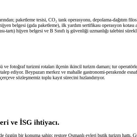
dan; paketleme tesisi, CO₂ tank operasyonu, depolama-dağıtım filosu v
, hijyen belgesi (gıda paketleme), ilk yardım sertifikası operasyon kotası
ı-tartı) hijyen belgesi ve B Sınıfı iş güvenliği uzmanlığı talebini sürekl
e fotoğraf turizmi rotaları ilçenin ikincil turizm damarı; tur operatörler
 talep ediyor. Beypazarı merkez ve mahalle gastronomi-perakende esnafı 
ık çerçeve sözleşmemiz toplu kayıt sürecini hızlandırıyor.
eri ve İSG ihtiyacı
.
nde özgün bir konuma sahip; restore Osmanlı evleri butik turizm hattı,