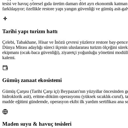
tesisi ve havuç-yöresel gıda üretim damarı dört ayrı ekonomik katman o
farklılaşıyor; özellikle restore yapı yangın güvenliği ve gümüş asit-ga
Tarihi yapı turizm hattı
Çelebi, Tabakhane, Hisar ve İnözü çevresi yüzlerce restore bay-penc
Dünya Mirası adaylığı süreci ilçenin uluslararası turizm ölçeğini sürek
ekipmanı (ocak-baca güvenliği), ziyaretçi yoğunluğu yönetimi modülle
kalemi.
Gümüş zanaat ekosistemi
Gümüş Çarşısı (Tarihi Çarşı içi) Beypazarı'nın yüzyıllar öncesinden gel
hidroklorik asit), eritme-döküm operasyonu (yüksek sıcaklık-curuf), taş
madde eğitimi gündemde, operasyon ekibi ilk yardım sertifikası ana serti
Maden suyu & havuç tesisleri