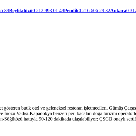
65 89
Beylikdüzü
0 212 993 01 49
Pendik
0 216 606 29 32
Ankara
0 31
et gösteren butik otel ve geleneksel restoran işletmecileri, Gümüş Çarş
ve İnözü Vadisi-Kapadokya benzeri peri bacaları doğa turizmi operatörl
öğütözü hattıyla 90-120 dakikada ulaşılabiliyor; ÇSGB onaylı sertifika