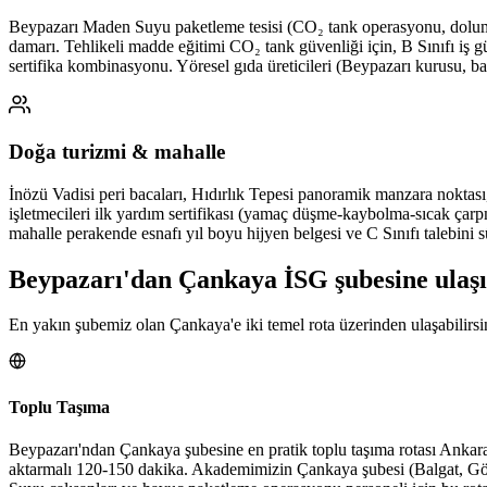
Beypazarı Maden Suyu paketleme tesisi (CO₂ tank operasyonu, dolum h
damarı. Tehlikeli madde eğitimi CO₂ tank güvenliği için, B Sınıfı iş gü
sertifika kombinasyonu. Yöresel gıda üreticileri (Beypazarı kurusu, bakl
Doğa turizmi & mahalle
İnözü Vadisi peri bacaları, Hıdırlık Tepesi panoramik manzara noktası, 
işletmecileri ilk yardım sertifikası (yamaç düşme-kaybolma-sıcak çarpm
mahalle perakende esnafı yıl boyu hijyen belgesi ve C Sınıfı talebini 
Beypazarı
'dan
Çankaya
İSG şubesine
ulaş
En yakın şubemiz olan Çankaya'e iki temel rota üzerinden ulaşabilirsi
Toplu Taşıma
Beypazarı'ndan Çankaya şubesine en pratik toplu taşıma rotası Ankar
aktarmalı 120-150 dakika. Akademimizin Çankaya şubesi (Balgat, Gözd