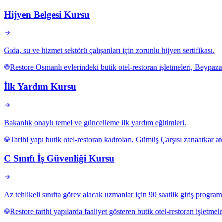
Hijyen Belgesi Kursu
Gıda, su ve hizmet sektörü çalışanları için zorunlu hijyen sertifikası.
Restore Osmanlı evlerindeki butik otel-restoran işletmeleri, Beypaza
İlk Yardım Kursu
Bakanlık onaylı temel ve güncelleme ilk yardım eğitimleri.
Tarihi yapı butik otel-restoran kadroları, Gümüş Çarşısı zanaatkar a
C Sınıfı İş Güvenliği Kursu
Az tehlikeli sınıfta görev alacak uzmanlar için 90 saatlik giriş program
Restore tarihi yapılarda faaliyet gösteren butik otel-restoran işletmel