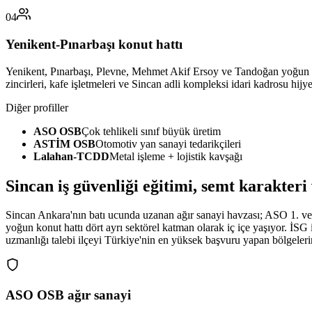
04
Yenikent-Pınarbaşı konut hattı
Yenikent, Pınarbaşı, Plevne, Mehmet Akif Ersoy ve Tandoğan yoğun kon
zincirleri, kafe işletmeleri ve Sincan adli kompleksi idari kadrosu hijye
Diğer profiller
ASO OSB
Çok tehlikeli sınıf büyük üretim
ASTİM OSB
Otomotiv yan sanayi tedarikçileri
Lalahan-TCDD
Metal işleme + lojistik kavşağı
Sincan
iş güvenliği eğitimi,
semt karakteri 
Sincan Ankara'nın batı ucunda uzanan ağır sanayi havzası; ASO 1. 
yoğun konut hattı dört ayrı sektörel katman olarak iç içe yaşıyor. İSG i
uzmanlığı talebi ilçeyi Türkiye'nin en yüksek başvuru yapan bölgeler
ASO OSB ağır sanayi