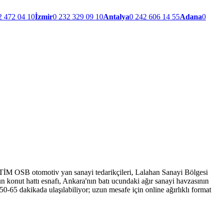
2 472 04 10
İzmir
0 232 329 09 10
Antalya
0 242 606 14 55
Adana
0
TİM OSB otomotiv yan sanayi tedarikçileri, Lalahan Sanayi Bölgesi
 konut hattı esnafı, Ankara'nın batı ucundaki ağır sanayi havzasının
5 dakikada ulaşılabiliyor; uzun mesafe için online ağırlıklı format