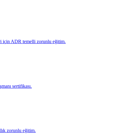
i için ADR temelli zorunlu eğitim.
manı sertifikası.
lık zorunlu eğitim.