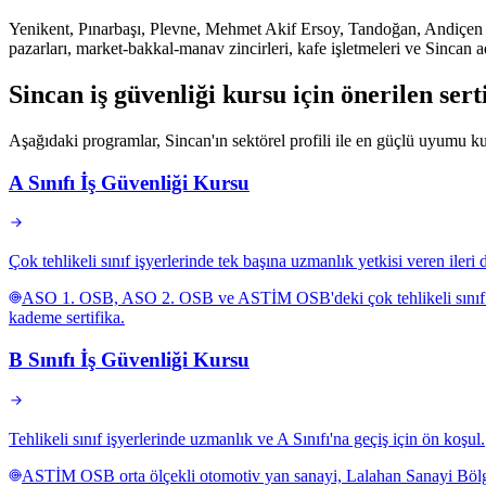
Yenikent, Pınarbaşı, Plevne, Mehmet Akif Ersoy, Tandoğan, Andiçen ve
pazarları, market-bakkal-manav zincirleri, kafe işletmeleri ve Sincan ad
Sincan
iş güvenliği kursu için
önerilen ser
Aşağıdaki programlar, Sincan'ın sektörel profili ile en güçlü uyumu kur
A Sınıfı İş Güvenliği Kursu
Çok tehlikeli sınıf işyerlerinde tek başına uzmanlık yetkisi veren iler
ASO 1. OSB, ASO 2. OSB ve ASTİM OSB'deki çok tehlikeli sınıf büyük
kademe sertifika.
B Sınıfı İş Güvenliği Kursu
Tehlikeli sınıf işyerlerinde uzmanlık ve A Sınıfı'na geçiş için ön koşul.
ASTİM OSB orta ölçekli otomotiv yan sanayi, Lalahan Sanayi Bölgesi 