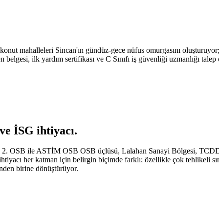
ut mahalleleri Sincan'ın gündüz-gece nüfus omurgasını oluşturuyor; ma
n belgesi, ilk yardım sertifikası ve C Sınıfı iş güvenliği uzmanlığı talep 
ve İSG ihtiyacı
.
ve 2. OSB ile ASTİM OSB OSB üçlüsü, Lalahan Sanayi Bölgesi, TCDD de
htiyacı her katman için belirgin biçimde farklı; özellikle çok tehlikeli s
inden birine dönüştürüyor.