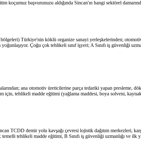
tim koçumuz başvurunuzu aldığında Sincan'ın hangi sektörel damarından
leri) Türkiye'nin köklü organize sanayi yerleşkelerinden; otomotiv ya
 yoğunlaşıyor. Çoğu çok tehlikeli sınıf işyeri; A Sınıfı iş güvenliği uz
ndan; ana otomotiv üreticilerine parça tedariki yapan presleme, döküm
tim için, tehlikeli madde eğitimi (yağlama maddesi, boya solveni, kayna
ncan TCDD demir yolu kavşağı çevresi lojistik dağıtım merkezleri, kargo
temelli tehlikeli madde eğitimi, B Sınıfı iş güvenliği uzmanlığı ve ilk