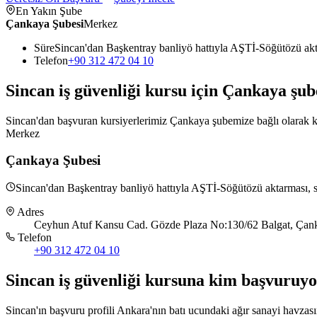
En Yakın Şube
Çankaya Şubesi
Merkez
Süre
Sincan'dan Başkentray banliyö hattıyla AŞTİ-Söğütözü ak
Telefon
+90 312 472 04 10
Sincan
iş güvenliği kursu için
Çankaya
şub
Sincan'dan başvuran kursiyerlerimiz Çankaya şubemize bağlı olarak kay
Merkez
Çankaya Şubesi
Sincan'dan Başkentray banliyö hattıyla AŞTİ-Söğütözü aktarması, 
Adres
Ceyhun Atuf Kansu Cad. Gözde Plaza No:130/62 Balgat, Çank
Telefon
+90 312 472 04 10
Sincan
iş güvenliği kursuna
kim başvuruyo
Sincan'ın başvuru profili Ankara'nın batı ucundaki ağır sanayi havz