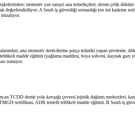
lerinden; otomotiv yan sanayi ana tedarikçileri, demir-çelik döküm te
rak değerlendiriliyor; A Sınıfı iş güvenliği uzmanlığı (en üst kademe se
 imzalıyor.
ndan; ana otomotiv üreticilerine parça tedariki yapan presleme, döküm
n, tehlikeli madde eğitimi (yağlama maddesi, boya solveni, kaynak gazı y
ası sunuyor.
incan TCDD demir yolu kavşağı çevresi lojistik dağıtım merkezleri, kar
r. TMGD sertifikası, ADR temelli tehlikeli madde eğitimi, B Sınıfı iş güv