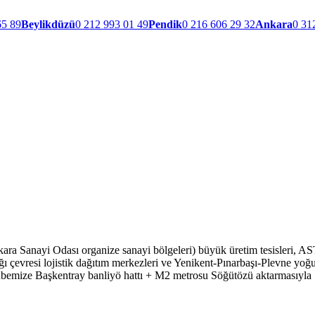
65 89
Beylikdüzü
0 212 993 01 49
Pendik
0 216 606 29 32
Ankara
0 31
a Sanayi Odası organize sanayi bölgeleri) büyük üretim tesisleri, AS
 çevresi lojistik dağıtım merkezleri ve Yenikent-Pınarbaşı-Plevne yoğun
ize Başkentray banliyö hattı + M2 metrosu Söğütözü aktarmasıyla 50-6