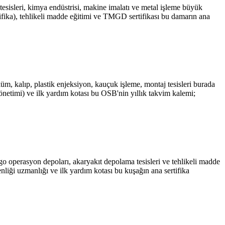
sisleri, kimya endüstrisi, makine imalatı ve metal işleme büyük
rtifika), tehlikeli madde eğitimi ve TMGD sertifikası bu damarın ana
, kalıp, plastik enjeksiyon, kauçuk işleme, montaj tesisleri burada
önetimi) ve ilk yardım kotası bu OSB'nin yıllık takvim kalemi;
go operasyon depoları, akaryakıt depolama tesisleri ve tehlikeli madde
enliği uzmanlığı ve ilk yardım kotası bu kuşağın ana sertifika