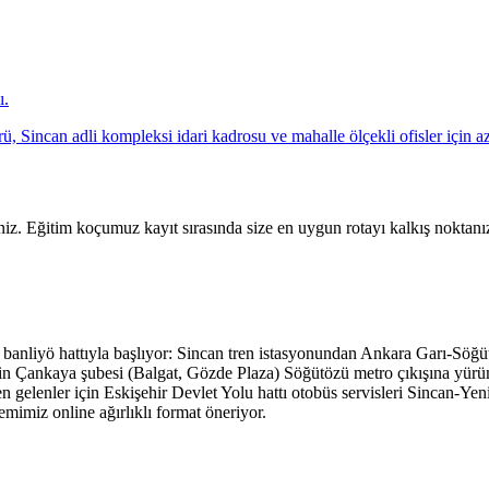
ı.
 Sincan adli kompleksi idari kadrosu ve mahalle ölçekli ofisler için az 
niz. Eğitim koçumuz kayıt sırasında size en uygun rotayı kalkış noktanız
y banliyö hattıyla başlıyor: Sincan tren istasyonundan Ankara Garı-Sö
zin Çankaya şubesi (Balgat, Gözde Plaza) Söğütözü metro çıkışına yür
 gelenler için Eskişehir Devlet Yolu hattı otobüs servisleri Sincan-Ye
mimiz online ağırlıklı format öneriyor.