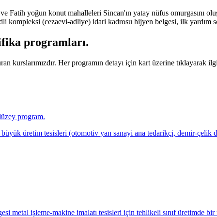
 Fatih yoğun konut mahalleleri Sincan'ın yatay nüfus omurgasını oluştu
li kompleksi (cezaevi-adliye) idari kadrosu hijyen belgesi, ilk yardım se
tifika programları
.
an kurslarımızdır. Her programın detayı için kart üzerine tıklayarak ilgil
i düzey program.
 üretim tesisleri (otomotiv yan sanayi ana tedarikçi, demir-çelik dök
metal işleme-makine imalatı tesisleri için tehlikeli sınıf üretimde bi