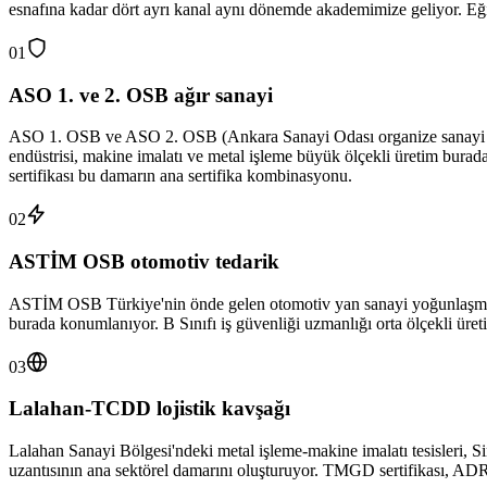
esnafına kadar dört ayrı kanal aynı dönemde akademimize geliyor. Eği
01
ASO 1. ve 2. OSB ağır sanayi
ASO 1. OSB ve ASO 2. OSB (Ankara Sanayi Odası organize sanayi bölge
endüstrisi, makine imalatı ve metal işleme büyük ölçekli üretim burada
sertifikası bu damarın ana sertifika kombinasyonu.
02
ASTİM OSB otomotiv tedarik
ASTİM OSB Türkiye'nin önde gelen otomotiv yan sanayi yoğunlaşmaları
burada konumlanıyor. B Sınıfı iş güvenliği uzmanlığı orta ölçekli üre
03
Lalahan-TCDD lojistik kavşağı
Lalahan Sanayi Bölgesi'ndeki metal işleme-makine imalatı tesisleri, Si
uzantısının ana sektörel damarını oluşturuyor. TMGD sertifikası, ADR 