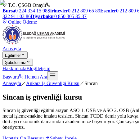
T.C. ÇSGB Onaylı
Bursa
0 224 334 15 98
Şirinevler
0 212 809 65 89
Esenler
0 212 809 
322 911 03 86
Diyarbakır
0 850 305 85 37
Online Ödeme
Anasayfa
Eğitimler
Şubelerimiz
Hakkımızda
Blog
İletişim
Başvuru
Hemen Ara
Anasayfa
／
Ankara İş Güvenliği Kursu
／
Sincan
Sincan
iş güvenliği kursu
Sincan iş güvenliği eğitimi arayan ASO 1. OSB ve ASO 2. OSB (Ankar
metal işleme-makine imalatı tesisleri, Sincan TCDD demir yolu kavşağı
dört ayrı ekonomik damarından akademimize başvuruyor. Çankaya şubem
öneriyoruz.
Ücretsiz Ön Başvuru
Şubeyi İncele