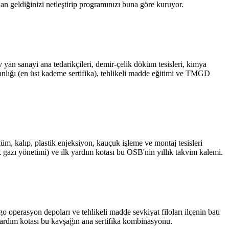
 geldiğinizi netleştirip programınızı buna göre kuruyor.
n sanayi ana tedarikçileri, demir-çelik döküm tesisleri, kimya
manlığı (en üst kademe sertifika), tehlikeli madde eğitimi ve TMGD
, kalıp, plastik enjeksiyon, kauçuk işleme ve montaj tesisleri
k gazı yönetimi) ve ilk yardım kotası bu OSB'nin yıllık takvim kalemi.
 operasyon depoları ve tehlikeli madde sevkiyat filoları ilçenin batı
 yardım kotası bu kavşağın ana sertifika kombinasyonu.