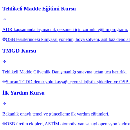
Tehlikeli Madde Eğitimi Kursu
ADR kapsamında taşımacılık personeli için zorunlu eğitim programı.
OSB tesislerindeki kimyasal yönetim, boya solveni, asit-baz depola
TMGD Kursu
Tehlikeli Madde Güvenlik Danışmanlığı sınavına uçtan uca hazırlık.
Sincan TCDD demir yolu kavşağı çevresi lojistik şirketleri ve OSB iç
İlk Yardım Kursu
Bakanlık onaylı temel ve güncelleme ilk yardım eğitimleri.
OSB üretim ekipleri, ASTİM otomotiv yan sanayi operasyon kadrosu,