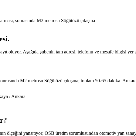
tarması, sonrasında M2 metrosu Söğütözü çıkışına
esi
.
ıt oluyor. Aşağıda şubenin tam adresi, telefonu ve mesafe bilgisi yer a
sonrasında M2 metrosu Söğütözü çıkışına; toplam 50-65 dakika. Ankar
aya / Ankara
r
?
asının ölçeğini yansıtıyor; OSB üretim sorumlusundan otomotiv yan sana