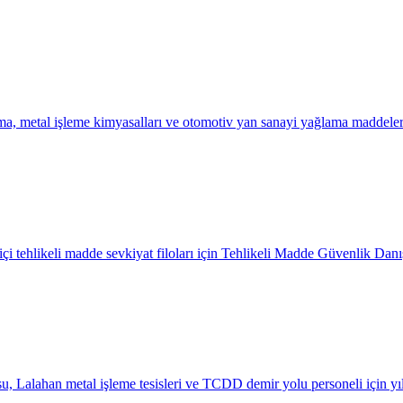
ma, metal işleme kimyasalları ve otomotiv yan sanayi yağlama maddeler
i tehlikeli madde sevkiyat filoları için Tehlikeli Madde Güvenlik Danış
 Lalahan metal işleme tesisleri ve TCDD demir yolu personeli için yıl