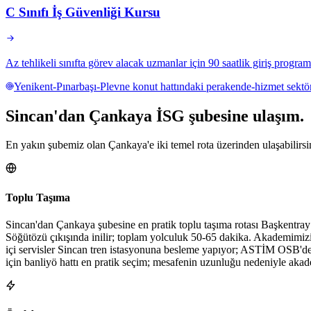
C Sınıfı İş Güvenliği Kursu
Az tehlikeli sınıfta görev alacak uzmanlar için 90 saatlik giriş program
Yenikent-Pınarbaşı-Plevne konut hattındaki perakende-hizmet sektörü,
Sincan
'dan
Çankaya
İSG şubesine
ulaşım.
En yakın şubemiz olan Çankaya'e iki temel rota üzerinden ulaşabilirsi
Toplu Taşıma
Sincan'dan Çankaya şubesine en pratik toplu taşıma rotası Başkentra
Söğütözü çıkışında inilir; toplam yolculuk 50-65 dakika. Akademimi
içi servisler Sincan tren istasyonuna besleme yapıyor; ASTİM OSB'den
için banliyö hattı en pratik seçim; mesafenin uzunluğu nedeniyle akade