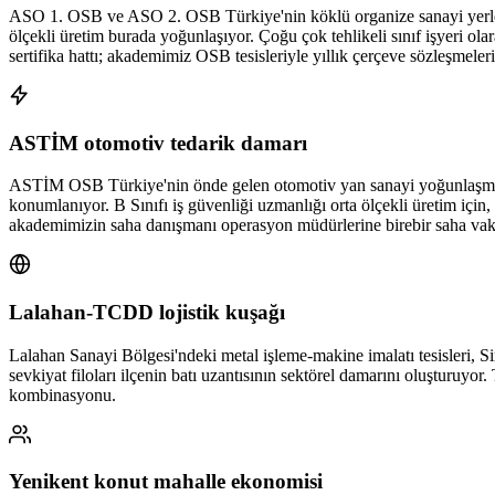
ASO 1. OSB ve ASO 2. OSB Türkiye'nin köklü organize sanayi yerleşke
ölçekli üretim burada yoğunlaşıyor. Çoğu çok tehlikeli sınıf işyeri ola
sertifika hattı; akademimiz OSB tesisleriyle yıllık çerçeve sözleşmeleri
ASTİM otomotiv tedarik damarı
ASTİM OSB Türkiye'nin önde gelen otomotiv yan sanayi yoğunlaşmaları
konumlanıyor. B Sınıfı iş güvenliği uzmanlığı orta ölçekli üretim içi
akademimizin saha danışmanı operasyon müdürlerine birebir saha vak
Lalahan-TCDD lojistik kuşağı
Lalahan Sanayi Bölgesi'ndeki metal işleme-makine imalatı tesisleri, S
sevkiyat filoları ilçenin batı uzantısının sektörel damarını oluşturuyo
kombinasyonu.
Yenikent konut mahalle ekonomisi