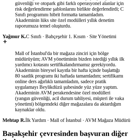
güvenliği ve otopark gibi farklı operasyonel alanlar için
risk değerlendirme şablonlarını birlikte değerlendirdi; C
Sınıfı programını hibrit formatta tamamladım.
Akademinin lüks site özel modülleri yıllık denetim
raporumuza temel oluşturdu.
Yağmur K.
C Sınıfı · Bahçeşehir 1. Kısım · Site Yönetimi
Mall of İstanbul'da bir mağaza zinciri için bölge
müdürüyüm; AVM yönetiminin bizden istediği yıllık ilk
yardımcı kotasını sertifikalandırmamız gerekiyordu.
Akademinin bireysel kayıtla bir hafta içinde başlattığı
80 saatlik programı iki haftada tamamladım; sertifikamı
online ders ağırlıklı tamamladım, sadece pratik
uygulamayı Beylikdüzü şubesinde yüz yüze yaptım.
Akademinin AVM perakendesine özel modülleri
(yangın güvenliği, acil durum tahliyesi, müşteri ile vaka
yönetimi) bölgemdeki diğer mağazalara da aktardığım
kaynaklar oldu.
Mehtap R.
İlk Yardım · Mall of İstanbul · AVM Mağaza Müdürü
Başakşehir çevresinden başvuran diğer