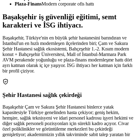
Plaza-Finans
Modern corporate ofis hattı
Başakşehir
iş güvenliği eğitimi,
semt
karakteri ve İSG ihtiyacı
.
Başakşehir, Türkiye'nin en büyük şehir hastanesini barındıran ve
İstanbul'un en hızlı modernleşen ilçelerinden biri; Çam ve Sakura
Şehir Hastanesi sağlık ekosistemi, Bahçeşehir 1.-2. Kısım modern
konut + Bahçeşehir Üniversitesi, Mall of İstanbul-Marmara Park
AVM perakende yoğunluğu ve plaza-finans modernleşme hattı dört
ayrı katman olarak iç içe yaşıyor. İSG ihtiyacı her katman için farklı
bir profil çiziyor.
Şehir Hastanesi sağlık çekirdeği
Başakşehir Çam ve Sakura Şehir Hastanesi binlerce yatak
kapasitesiyle Türkiye genelinden hasta çekiyor; geniş hekim,
hemşire, sağlık teknisyeni ve idari personel kadrosu işyeri hekimi ve
diğer sağlık personeli pozisyonları için sürekli kadro açıyor. Civar
özel poliklinikler ve görüntüleme merkezleri bu çekirdeği
genişletiyor; akademimizin yıllık takviminde sabit talep yaratan bir