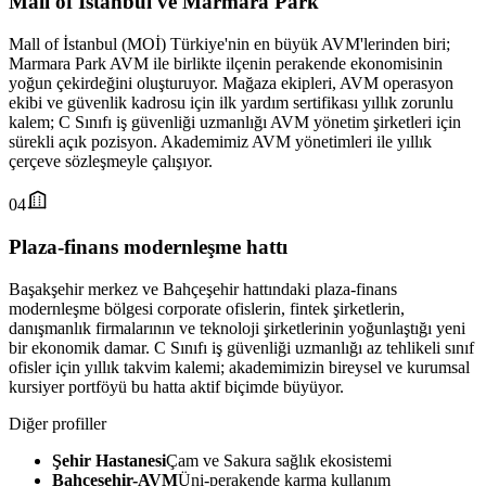
Mall of İstanbul ve Marmara Park
Mall of İstanbul (MOİ) Türkiye'nin en büyük AVM'lerinden biri;
Marmara Park AVM ile birlikte ilçenin perakende ekonomisinin
yoğun çekirdeğini oluşturuyor. Mağaza ekipleri, AVM operasyon
ekibi ve güvenlik kadrosu için ilk yardım sertifikası yıllık zorunlu
kalem; C Sınıfı iş güvenliği uzmanlığı AVM yönetim şirketleri için
sürekli açık pozisyon. Akademimiz AVM yönetimleri ile yıllık
çerçeve sözleşmeyle çalışıyor.
04
Plaza-finans modernleşme hattı
Başakşehir merkez ve Bahçeşehir hattındaki plaza-finans
modernleşme bölgesi corporate ofislerin, fintek şirketlerin,
danışmanlık firmalarının ve teknoloji şirketlerinin yoğunlaştığı yeni
bir ekonomik damar. C Sınıfı iş güvenliği uzmanlığı az tehlikeli sınıf
ofisler için yıllık takvim kalemi; akademimizin bireysel ve kurumsal
kursiyer portföyü bu hatta aktif biçimde büyüyor.
Diğer profiller
Şehir Hastanesi
Çam ve Sakura sağlık ekosistemi
Bahçeşehir-AVM
Üni-perakende karma kullanım