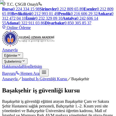
T.C. ÇSGB Onaylı
Bursa
0 224 334 15 98
Şirinevler
0 212 809 65 89
Esenler
0 212 809
65 89
Beylikdüzü
0 212 993 01 49
Pendik
0 216 606 29 32
Ankara
0
312 472 04 10
İzmir
0 232 329 09 10
Antalya
0 242 606 14
55
Adana
0 322 911 03 86
Diyarbakır
0 850 305 85 37
Online Ödeme
Anasayfa
Eğitimler
Şubelerimiz
Hakkımızda
Blog
İletişim
Başvuru
Hemen Ara
Anasayfa
／
İstanbul İş Güvenliği Kursu
／
Başakşehir
Başakşehir
iş güvenliği kursu
Başakşehir iş güvenliği eğitimi arayan Başakşehir Çam ve Sakura
Şehir Hastanesi sağlık personeli, Bahçeşehir 1.-2. Kısım yeni site
yönetimleri ve Bahçeşehir Üniversitesi öğretim kadrosu, Mall of
İstanbul ve Marmara Park AVM mağaza yönetimleri ile plaza-finans