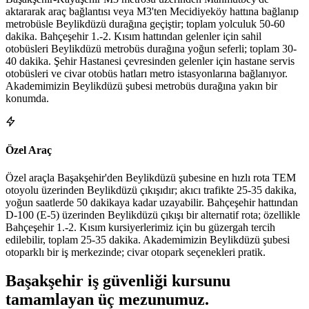
aktararak araç bağlantısı veya M3'ten Mecidiyeköy hattına bağlanıp
metrobüsle Beylikdüzü durağına geçiştir; toplam yolculuk 50-60
dakika. Bahçeşehir 1.-2. Kısım hattından gelenler için sahil
otobüsleri Beylikdüzü metrobüs durağına yoğun seferli; toplam 30-
40 dakika. Şehir Hastanesi çevresinden gelenler için hastane servis
otobüsleri ve civar otobüs hatları metro istasyonlarına bağlanıyor.
Akademimizin Beylikdüzü şubesi metrobüs durağına yakın bir
konumda.
Özel Araç
Özel araçla Başakşehir'den Beylikdüzü şubesine en hızlı rota TEM
otoyolu üzerinden Beylikdüzü çıkışıdır; akıcı trafikte 25-35 dakika,
yoğun saatlerde 50 dakikaya kadar uzayabilir. Bahçeşehir hattından
D-100 (E-5) üzerinden Beylikdüzü çıkışı bir alternatif rota; özellikle
Bahçeşehir 1.-2. Kısım kursiyerlerimiz için bu güzergah tercih
edilebilir, toplam 25-35 dakika. Akademimizin Beylikdüzü şubesi
otoparklı bir iş merkezinde; civar otopark seçenekleri pratik.
Başakşehir
iş güvenliği kursunu
tamamlayan
üç mezunumuz
.