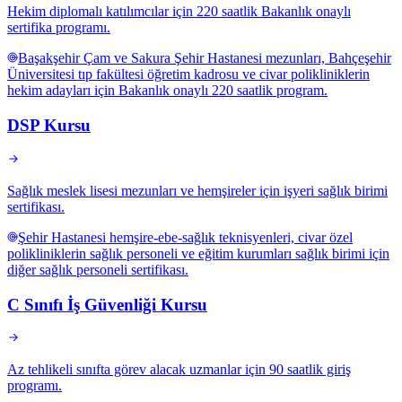
Hekim diplomalı katılımcılar için 220 saatlik Bakanlık onaylı
sertifika programı.
Başakşehir Çam ve Sakura Şehir Hastanesi mezunları, Bahçeşehir
Üniversitesi tıp fakültesi öğretim kadrosu ve civar polikliniklerin
hekim adayları için Bakanlık onaylı 220 saatlik program.
DSP Kursu
Sağlık meslek lisesi mezunları ve hemşireler için işyeri sağlık birimi
sertifikası.
Şehir Hastanesi hemşire-ebe-sağlık teknisyenleri, civar özel
polikliniklerin sağlık personeli ve eğitim kurumları sağlık birimi için
diğer sağlık personeli sertifikası.
C Sınıfı İş Güvenliği Kursu
Az tehlikeli sınıfta görev alacak uzmanlar için 90 saatlik giriş
programı.