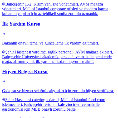
Bahçeşehir 1.-2. Kısım yeni site yönetimleri, AVM mağaza
yönetimleri, Mall of İstanbul corporate ofisleri ve modern karma
kullanım yapıları için az tehlikeli sınıfta zorunlu uzmanlık.
İlk Yardım Kursu
Bakanlık onaylı temel ve güncelleme ilk yardım eğitimleri.
Şehir Hastanesi yardımcı sağlık personeli, AVM mağaza ekipleri,
Bahçeşehir Üniversitesi akademik personeli ve mahalle perakende
mağazalarının yıllık ilk yardımcı kotası başvurusu aktif.
Hijyen Belgesi Kursu
Gıda, su ve hizmet sektörü çalışanları için zorunlu hijyen sertifikası.
Şehir Hastanesi catering tedariki, Mall of İstanbul food court
işletmecileri, Bahçeşehir restoran-kafe zincirleri ve mahalle
gastronomisi için MEB onaylı zorunlu belge.