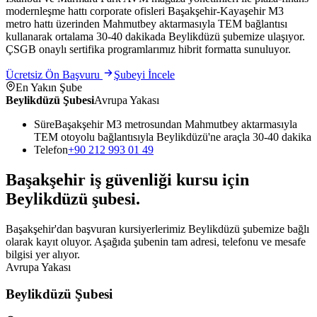
modernleşme hattı corporate ofisleri Başakşehir-Kayaşehir M3
metro hattı üzerinden Mahmutbey aktarmasıyla TEM bağlantısı
kullanarak ortalama 30-40 dakikada Beylikdüzü şubemize ulaşıyor.
ÇSGB onaylı sertifika programlarımız hibrit formatta sunuluyor.
Ücretsiz Ön Başvuru
Şubeyi İncele
En Yakın Şube
Beylikdüzü Şubesi
Avrupa Yakası
Süre
Başakşehir M3 metrosundan Mahmutbey aktarmasıyla
TEM otoyolu bağlantısıyla Beylikdüzü'ne araçla 30-40 dakika
Telefon
+90 212 993 01 49
Başakşehir
iş güvenliği kursu için
Beylikdüzü
şubesi
.
Başakşehir'dan başvuran kursiyerlerimiz Beylikdüzü şubemize bağlı
olarak kayıt oluyor. Aşağıda şubenin tam adresi, telefonu ve mesafe
bilgisi yer alıyor.
Avrupa Yakası
Beylikdüzü Şubesi