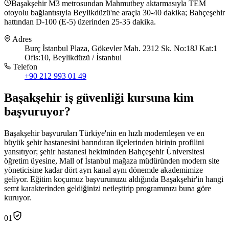
Başakşehir M3 metrosundan Mahmutbey aktarmasıyla TEM
otoyolu bağlantısıyla Beylikdüzü'ne araçla 30-40 dakika; Bahçeşehir
hattından D-100 (E-5) üzerinden 25-35 dakika.
Adres
Burç İstanbul Plaza, Gökevler Mah. 2312 Sk. No:18J Kat:1
Ofis:10, Beylikdüzü / İstanbul
Telefon
+90 212 993 01 49
Başakşehir
iş güvenliği kursuna
kim
başvuruyor
?
Başakşehir başvuruları Türkiye'nin en hızlı modernleşen ve en
büyük şehir hastanesini barındıran ilçelerinden birinin profilini
yansıtıyor; şehir hastanesi hekiminden Bahçeşehir Üniversitesi
öğretim üyesine, Mall of İstanbul mağaza müdüründen modern site
yöneticisine kadar dört ayrı kanal aynı dönemde akademimize
geliyor. Eğitim koçumuz başvurunuzu aldığında Başakşehir'in hangi
semt karakterinden geldiğinizi netleştirip programınızı buna göre
kuruyor.
01