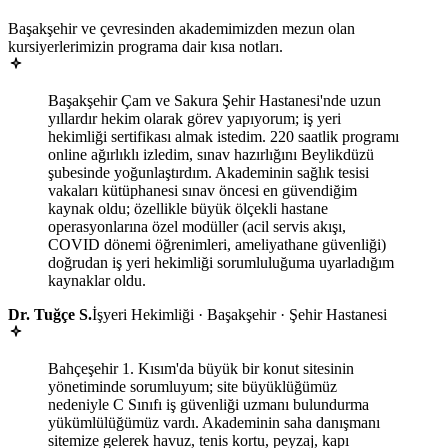
Başakşehir ve çevresinden akademimizden mezun olan
kursiyerlerimizin programa dair kısa notları.
Başakşehir Çam ve Sakura Şehir Hastanesi'nde uzun
yıllardır hekim olarak görev yapıyorum; iş yeri
hekimliği sertifikası almak istedim. 220 saatlik programı
online ağırlıklı izledim, sınav hazırlığını Beylikdüzü
şubesinde yoğunlaştırdım. Akademinin sağlık tesisi
vakaları kütüphanesi sınav öncesi en güvendiğim
kaynak oldu; özellikle büyük ölçekli hastane
operasyonlarına özel modüller (acil servis akışı,
COVID dönemi öğrenimleri, ameliyathane güvenliği)
doğrudan iş yeri hekimliği sorumluluğuma uyarladığım
kaynaklar oldu.
Dr. Tuğçe S.
İşyeri Hekimliği · Başakşehir · Şehir Hastanesi
Bahçeşehir 1. Kısım'da büyük bir konut sitesinin
yönetiminde sorumluyum; site büyüklüğümüz
nedeniyle C Sınıfı iş güvenliği uzmanı bulundurma
yükümlülüğümüz vardı. Akademinin saha danışmanı
sitemize gelerek havuz, tenis kortu, peyzaj, kapı