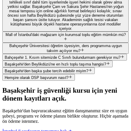
tehlikeli sınıf dahil tüm işyerlerinde işyeri hekimi olarak görev alma
yetkisi sağlar. Başakşehir Çam ve Sakura Şehir Hastanesi'nin yoğun
mesai temposu için online ağırlıklı format belirleyici kolaylık; sınav
öncesi son hafta Beylikdüzü şubesinde yüz yüze deneme oturumları
başarı şansını üstte tutuyor. Akademinin sağlık tesisi vakaları
kütüphanesi büyük ölçekli hastane operasyonlarına özel modüller
içeriyor.
Mall of İstanbul'daki mağazam için kurumsal toplu eğitim mümkün mü?
Bahçeşehir Üniversitesi öğretim üyesiyim, ders programıma uygun
takvim açılıyor mu?
Bahçeşehir 1. Kısım sitemizde C Sınıfı bulundurmam gerekiyor mu?
Başakşehir'den Beylikdüzü'ne en hızlı toplu taşıma hangisi?
Başakşehir'den başka şube tercih edebilir miyim?
Hemşire olarak DSP başvurum nasıl?
Başakşehir
iş güvenliği kursu için
yeni
dönem kayıtları açık
.
Başakşehir'dan başvuracaksanız eğitim danışmanımız size en uygun
şubeyi, programı ve ödeme planını birlikte oluşturur. Hiçbir aşamada
ön ödeme istenmez.