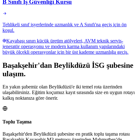
B Sınıfı İş Güvenliği Kursu
Tehlikeli sınıf işyerlerinde uzmanlık ve A Sınıfı'na geçiş için ön
koşul.
Kayabaşı sınırı küçük üretim atölyeleri, AVM teknik servis-
jeneratör operasyonu ve modern karma kullanım yapılarındaki
büyük ölçekli operasyonlar için bir üst kademe uzmanlığa geçiş.
Başakşehir
'dan
Beylikdüzü
İSG şubesine
ulaşım.
En yakın şubemiz olan Beylikdüzü'e iki temel rota üzerinden
ulaşabilirsiniz. Eğitim koçumuz kayıt sırasında size en uygun rotayı
kalkış noktanıza göre önerir.
Toplu Taşıma
Başakşehir'den Beylikdüzü şubesine en pratik toplu taşıma rotası
Başakşehir-Kayaşehir M3 metrosu üzerinden Mahmutbey'de