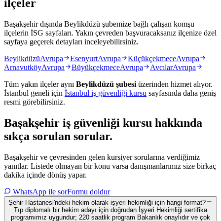
ilçeler
Başakşehir dışında Beylikdüzü şubemize bağlı çalışan komşu
ilçelerin İSG sayfaları. Yakın çevreden başvuracaksanız ilçenize özel
sayfaya geçerek detayları inceleyebilirsiniz.
Beylikdüzü
Avrupa
Esenyurt
Avrupa
Küçükçekmece
Avrupa
Arnavutköy
Avrupa
Büyükçekmece
Avrupa
Avcılar
Avrupa
Tüm yakın ilçeler aynı
Beylikdüzü
şubesi
üzerinden hizmet alıyor.
İstanbul
geneli için
İstanbul
iş güvenliği kursu
sayfasında daha geniş
resmi görebilirsiniz.
Başakşehir
iş güvenliği kursu hakkında
sıkça sorulan sorular
.
Başakşehir ve çevresinden gelen kursiyer sorularına verdiğimiz
yanıtlar. Listede olmayan bir konu varsa danışmanlarımız size birkaç
dakika içinde dönüş yapar.
WhatsApp ile sor
Formu doldur
Şehir Hastanesi'ndeki hekim olarak işyeri hekimliği için hangi format?
Tıp diplomalı bir hekim adayı için doğrudan İşyeri Hekimliği sertifika
programımız uygundur; 220 saatlik program Bakanlık onaylıdır ve çok