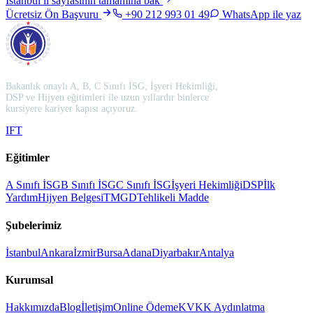
İstanbul
il sayfasının tamamına bak
Ücretsiz Ön Başvuru
+90 212 993 01 49
WhatsApp ile yaz
Bakanlık onaylı A, B, C Sınıfı İSG, İşyeri Hekimliği,
DSP ve Hijyen eğitimleri ile uzun yıllardır binlerce
kursiyere kariyer kapısı açıyoruz.
I
F
T
Eğitimler
A Sınıfı İSG
B Sınıfı İSG
C Sınıfı İSG
İşyeri Hekimliği
DSP
İlk
Yardım
Hijyen Belgesi
TMGD
Tehlikeli Madde
Şubelerimiz
İstanbul
Ankara
İzmir
Bursa
Adana
Diyarbakır
Antalya
Kurumsal
Hakkımızda
Blog
İletişim
Online Ödeme
KVKK Aydınlatma