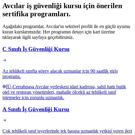
Avcılar
iş güvenliği kursu için
önerilen
sertifika programları
.
Aşağıdaki programlar, Avcılar'ın sektörel profili ile en güçlü uyumu
kuran kurslarımızdır. Her programın detayı için kart üzerine
tıklayarak ilgili sayfaya geçebilirsiniz.
C Sınıfı İş Güvenliği Kursu
Az tehlikeli sınıfta görev alacak uzmanlar için 90 saatlik giriş
programı.
İÜ-Cerrahpaşa Avcılar yerleşkesi idari kadrosu, sahil hattı butik
otel ve restoran yönetimleri, mahalle ölçekli az tehlikeli sınıf
işletmeler için zorunlu uzmanlık.
A Sınıfı İş Güvenliği Kursu
Çok tehlikeli sınıf işyerlerinde tek başına uzmanlık yetkisi veren ileri