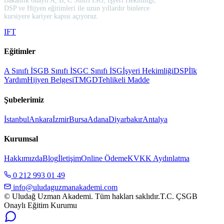
Bakanlık onaylı A, B, C Sınıfı İSG, İşyeri Hekimliği,
DSP ve Hijyen eğitimleri ile uzun yıllardır binlerce
kursiyere kariyer kapısı açıyoruz.
I
F
T
Eğitimler
A Sınıfı İSG
B Sınıfı İSG
C Sınıfı İSG
İşyeri Hekimliği
DSP
İlk
Yardım
Hijyen Belgesi
TMGD
Tehlikeli Madde
Şubelerimiz
İstanbul
Ankara
İzmir
Bursa
Adana
Diyarbakır
Antalya
Kurumsal
Hakkımızda
Blog
İletişim
Online Ödeme
KVKK Aydınlatma
0 212 993 01 49
info@uludaguzmanakademi.com
© Uludağ Uzman Akademi. Tüm hakları saklıdır.
T.C. ÇSGB
Onaylı Eğitim Kurumu