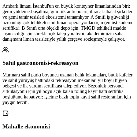
Ambarlı limanı İstanbul'un en büyük konteyner limanlarından biri;
gemi yükleme-boşaltma, gümrük antrepoları, ihracat-ithalat şirketleri
ve gemi tamir tesisleri ekosistemi tamamlıyor. A Sınıfı iş güvenliği
uzmanlığı çok tehlikeli sınıf liman operasyonları için (en üst kademe
sertifika), B Sınıfı orta ölçekli depo için, TMGD tehlikeli madde
taşımacılığı için sürekli açık talep yaratıyor; akademimizin saha
danışmanı liman tesisleriyle yıllık çerçeve sözleşmeyle çalışıyor.
Sahil gastronomisi-rekreasyon
Marmara sahil parkı boyunca uzanan balık lokantaları, butik kafeler
ve sahil yürüyüş hattındaki rekreasyon mekanları yıl boyu hijyen
belgesi ve ilk yardım sertifikası talep ediyor. Sezonluk personel
sirkülasyonu için yıl boyu açık kalan rolling kayıt hattı sertifika
boşluğunu kapatıyor; işletme bazlı toplu kayıt sahil restoranları için
yaygın tercih.
Mahalle ekonomisi