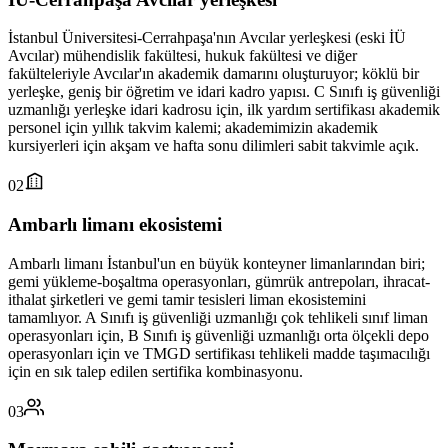
İstanbul Üniversitesi-Cerrahpaşa'nın Avcılar yerleşkesi (eski İÜ
Avcılar) mühendislik fakültesi, hukuk fakültesi ve diğer
fakülteleriyle Avcılar'ın akademik damarını oluşturuyor; köklü bir
yerleşke, geniş bir öğretim ve idari kadro yapısı. C Sınıfı iş güvenliği
uzmanlığı yerleşke idari kadrosu için, ilk yardım sertifikası akademik
personel için yıllık takvim kalemi; akademimizin akademik
kursiyerleri için akşam ve hafta sonu dilimleri sabit takvimle açık.
02
Ambarlı limanı ekosistemi
Ambarlı limanı İstanbul'un en büyük konteyner limanlarından biri;
gemi yükleme-boşaltma operasyonları, gümrük antrepoları, ihracat-
ithalat şirketleri ve gemi tamir tesisleri liman ekosistemini
tamamlıyor. A Sınıfı iş güvenliği uzmanlığı çok tehlikeli sınıf liman
operasyonları için, B Sınıfı iş güvenliği uzmanlığı orta ölçekli depo
operasyonları için ve TMGD sertifikası tehlikeli madde taşımacılığı
için en sık talep edilen sertifika kombinasyonu.
03