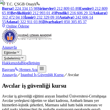
T.C. ÇSGB Onaylı
Bursa
0 224 334 15 98
Şirinevler
0 212 809 65 89
Esenler
0 212 809
65 89
Beylikdüzü
0 212 993 01 49
Pendik
0 216 606 29 32
Ankara
0
312 472 04 10
İzmir
0 232 329 09 10
Antalya
0 242 606 14
55
Adana
0 322 911 03 86
Diyarbakır
0 850 305 85 37
Online Ödeme
Anasayfa
Eğitimler
Şubelerimiz
Hakkımızda
Blog
İletişim
Başvuru
Hemen Ara
Anasayfa
／
İstanbul İş Güvenliği Kursu
／
Avcılar
Avcılar
iş güvenliği kursu
Avcılar iş güvenliği eğitimi arayan İstanbul Üniversitesi-Cerrahpaşa
Avcılar yerleşkesi öğretim ve idari kadrosu, Ambarlı limanı yer
hizmetleri-lojistik şirketleri, Marmara sahil hattı balık restoranı ve
sahil parkı işletmecileri ile mahalle gastronomi-perakende esnafı