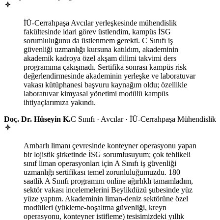
İÜ-Cerrahpaşa Avcılar yerleşkesinde mühendislik
fakültesinde idari görev üstlendim, kampüs İSG
sorumluluğunu da üstlenmem gerekti. C Sınıfı iş
güvenliği uzmanlığı kursuna katıldım, akademinin
akademik kadroya özel akşam dilimi takvimi ders
programıma çakışmadı. Sertifika sonrası kampüs risk
değerlendirmesinde akademinin yerleşke ve laboratuvar
vakası kütüphanesi başvuru kaynağım oldu; özellikle
laboratuvar kimyasal yönetimi modülü kampüs
ihtiyaçlarımıza yakındı.
Doç. Dr. Hüseyin K.
C Sınıfı · Avcılar · İÜ-Cerrahpaşa Mühendislik
Ambarlı limanı çevresinde konteyner operasyonu yapan
bir lojistik şirketinde İSG sorumlusuyum; çok tehlikeli
sınıf liman operasyonları için A Sınıfı iş güvenliği
uzmanlığı sertifikası temel zorunluluğumuzdu. 180
saatlik A Sınıfı programını online ağırlıklı tamamladım,
sektör vakası incelemelerini Beylikdüzü şubesinde yüz
yüze yaptım. Akademinin liman-deniz sektörüne özel
modülleri (yükleme-boşaltma güvenliği, kreyn
operasyonu, konteyner istifleme) tesisimizdeki yıllık