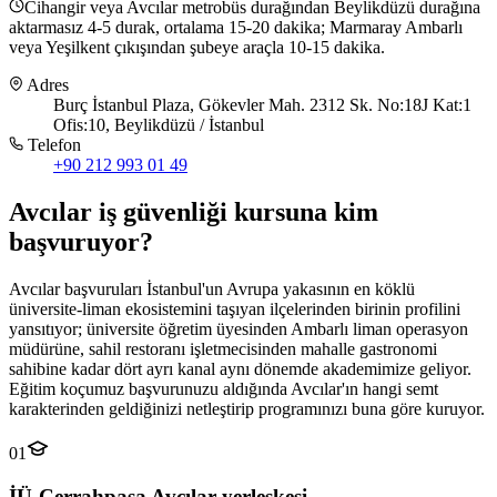
Cihangir veya Avcılar metrobüs durağından Beylikdüzü durağına
aktarmasız 4-5 durak, ortalama 15-20 dakika; Marmaray Ambarlı
veya Yeşilkent çıkışından şubeye araçla 10-15 dakika.
Adres
Burç İstanbul Plaza, Gökevler Mah. 2312 Sk. No:18J Kat:1
Ofis:10, Beylikdüzü / İstanbul
Telefon
+90 212 993 01 49
Avcılar
iş güvenliği kursuna
kim
başvuruyor
?
Avcılar başvuruları İstanbul'un Avrupa yakasının en köklü
üniversite-liman ekosistemini taşıyan ilçelerinden birinin profilini
yansıtıyor; üniversite öğretim üyesinden Ambarlı liman operasyon
müdürüne, sahil restoranı işletmecisinden mahalle gastronomi
sahibine kadar dört ayrı kanal aynı dönemde akademimize geliyor.
Eğitim koçumuz başvurunuzu aldığında Avcılar'ın hangi semt
karakterinden geldiğinizi netleştirip programınızı buna göre kuruyor.
01
İÜ-Cerrahpaşa Avcılar yerleşkesi