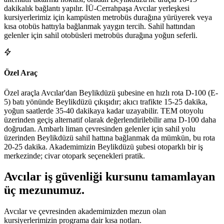
dakikalık bağlantı yapılır. İÜ-Cerrahpaşa Avcılar yerleşkesi
kursiyerlerimiz için kampüsten metrobüs durağına yürüyerek veya
kısa otobüs hattıyla bağlanmak yaygın tercih. Sahil hattından
gelenler için sahil otobüsleri metrobüs durağına yoğun seferli.
Özel Araç
Özel araçla Avcılar'dan Beylikdüzü şubesine en hızlı rota D-100 (E-
5) batı yönünde Beylikdüzü çıkışıdır; akıcı trafikte 15-25 dakika,
yoğun saatlerde 35-40 dakikaya kadar uzayabilir. TEM otoyolu
üzerinden geçiş alternatif olarak değerlendirilebilir ama D-100 daha
doğrudan. Ambarlı liman çevresinden gelenler için sahil yolu
üzerinden Beylikdüzü sahil hattına bağlanmak da mümkün, bu rota
20-25 dakika. Akademimizin Beylikdüzü şubesi otoparklı bir iş
merkezinde; civar otopark seçenekleri pratik.
Avcılar
iş güvenliği kursunu tamamlayan
üç mezunumuz
.
Avcılar ve çevresinden akademimizden mezun olan
kursiyerlerimizin programa dair kısa notları.