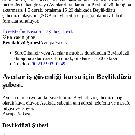
metrobüs Cihangir veya Avcılar duraklarından Beylikdüzü durağına
aktarmasız 4-5 durak, ortalama 15-20 dakikada Beylikdüzü
şubemize ulaşıyor. ÇSGB onaylı sertifika programlarımız hibrit
formatta sunuluyor.
Ücretsiz Ön Başvuru
Şubeyi İncele
En Yakın Şube
Beylikdüzü Şubesi
Avrupa Yakası
Süre
Cihangir veya Avcılar metrobüs durağından Beylikdüzü
durağına aktarmasız 4-5 durak, ortalama 15-20 dakika
Telefon
+90 212 993 01 49
Avcılar
iş güvenliği kursu için
Beylikdüzü
şubesi
.
Avcılar'dan başvuran kursiyerlerimiz Beylikdüzü şubemize bağlı
olarak kayıt oluyor. Aşağıda şubenin tam adresi, telefonu ve mesafe
bilgisi yer alıyor.
Avrupa Yakası
Beylikdüzü Şubesi