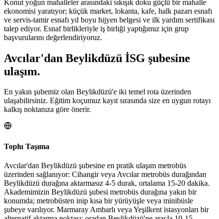
Konut yoğun mahalleler arasındaki sıkışık doku güçlü bir mahalle
ekonomisi yaratıyor; küçük market, lokanta, kafe, halk pazarı esnafı
ve servis-tamir esnafı yıl boyu hijyen belgesi ve ilk yardım sertifikası
talep ediyor. Esnaf birlikleriyle iş birliği yaptığımız için grup
başvurularını değerlendiriyoruz.
Avcılar
'dan
Beylikdüzü
İSG şubesine
ulaşım.
En yakın şubemiz olan Beylikdüzü'e iki temel rota üzerinden
ulaşabilirsiniz. Eğitim koçumuz kayıt sırasında size en uygun rotayı
kalkış noktanıza göre önerir.
Toplu Taşıma
Avcılar'dan Beylikdüzü şubesine en pratik ulaşım metrobüs
üzerinden sağlanıyor: Cihangir veya Avcılar metrobüs durağından
Beylikdüzü durağına aktarmasız 4-5 durak, ortalama 15-20 dakika.
Akademimizin Beylikdüzü şubesi metrobüs durağına yakın bir
konumda; metrobüsten inip kısa bir yürüyüşle veya minibüsle
şubeye varılıyor. Marmaray Ambarlı veya Yeşilkent istasyonları bir
alternatif aktarma noktası; oradan Beylikdüzü'ne araçla 10-15