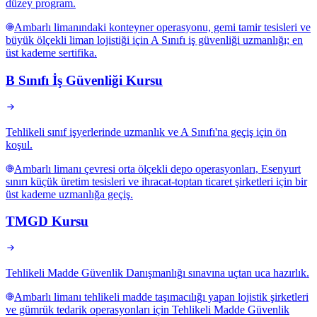
düzey program.
Ambarlı limanındaki konteyner operasyonu, gemi tamir tesisleri ve
büyük ölçekli liman lojistiği için A Sınıfı iş güvenliği uzmanlığı; en
üst kademe sertifika.
B Sınıfı İş Güvenliği Kursu
Tehlikeli sınıf işyerlerinde uzmanlık ve A Sınıfı'na geçiş için ön
koşul.
Ambarlı limanı çevresi orta ölçekli depo operasyonları, Esenyurt
sınırı küçük üretim tesisleri ve ihracat-toptan ticaret şirketleri için bir
üst kademe uzmanlığa geçiş.
TMGD Kursu
Tehlikeli Madde Güvenlik Danışmanlığı sınavına uçtan uca hazırlık.
Ambarlı limanı tehlikeli madde taşımacılığı yapan lojistik şirketleri
ve gümrük tedarik operasyonları için Tehlikeli Madde Güvenlik