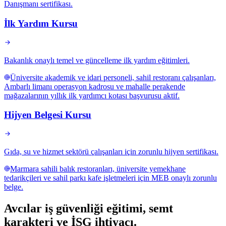
Danışmanı sertifikası.
İlk Yardım Kursu
Bakanlık onaylı temel ve güncelleme ilk yardım eğitimleri.
Üniversite akademik ve idari personeli, sahil restoranı çalışanları,
Ambarlı limanı operasyon kadrosu ve mahalle perakende
mağazalarının yıllık ilk yardımcı kotası başvurusu aktif.
Hijyen Belgesi Kursu
Gıda, su ve hizmet sektörü çalışanları için zorunlu hijyen sertifikası.
Marmara sahili balık restoranları, üniversite yemekhane
tedarikçileri ve sahil parkı kafe işletmeleri için MEB onaylı zorunlu
belge.
Avcılar
iş güvenliği eğitimi,
semt
karakteri ve İSG ihtiyacı
.