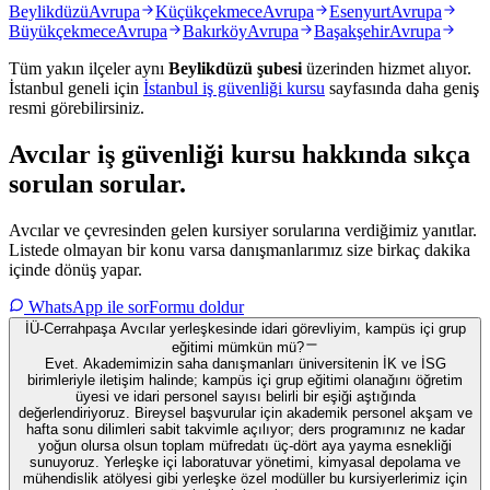
Beylikdüzü
Avrupa
Küçükçekmece
Avrupa
Esenyurt
Avrupa
Büyükçekmece
Avrupa
Bakırköy
Avrupa
Başakşehir
Avrupa
Tüm yakın ilçeler aynı
Beylikdüzü
şubesi
üzerinden hizmet alıyor.
İstanbul
geneli için
İstanbul
iş güvenliği kursu
sayfasında daha geniş
resmi görebilirsiniz.
Avcılar
iş güvenliği kursu hakkında
sıkça
sorulan sorular
.
Avcılar ve çevresinden gelen kursiyer sorularına verdiğimiz yanıtlar.
Listede olmayan bir konu varsa danışmanlarımız size birkaç dakika
içinde dönüş yapar.
WhatsApp ile sor
Formu doldur
İÜ-Cerrahpaşa Avcılar yerleşkesinde idari görevliyim, kampüs içi grup
eğitimi mümkün mü?
Evet. Akademimizin saha danışmanları üniversitenin İK ve İSG
birimleriyle iletişim halinde; kampüs içi grup eğitimi olanağını öğretim
üyesi ve idari personel sayısı belirli bir eşiği aştığında
değerlendiriyoruz. Bireysel başvurular için akademik personel akşam ve
hafta sonu dilimleri sabit takvimle açılıyor; ders programınız ne kadar
yoğun olursa olsun toplam müfredatı üç-dört aya yayma esnekliği
sunuyoruz. Yerleşke içi laboratuvar yönetimi, kimyasal depolama ve
mühendislik atölyesi gibi yerleşke özel modüller bu kursiyerlerimiz için