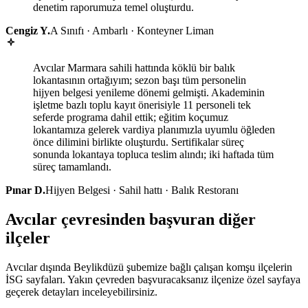
denetim raporumuza temel oluşturdu.
Cengiz Y.
A Sınıfı · Ambarlı · Konteyner Liman
Avcılar Marmara sahili hattında köklü bir balık
lokantasının ortağıyım; sezon başı tüm personelin
hijyen belgesi yenileme dönemi gelmişti. Akademinin
işletme bazlı toplu kayıt önerisiyle 11 personeli tek
seferde programa dahil ettik; eğitim koçumuz
lokantamıza gelerek vardiya planımızla uyumlu öğleden
önce dilimini birlikte oluşturdu. Sertifikalar süreç
sonunda lokantaya topluca teslim alındı; iki haftada tüm
süreç tamamlandı.
Pınar D.
Hijyen Belgesi · Sahil hattı · Balık Restoranı
Avcılar çevresinden başvuran diğer
ilçeler
Avcılar dışında Beylikdüzü şubemize bağlı çalışan komşu ilçelerin
İSG sayfaları. Yakın çevreden başvuracaksanız ilçenize özel sayfaya
geçerek detayları inceleyebilirsiniz.