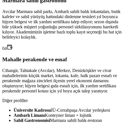
Marmara sahili gastronomi
Avcılar Marmara sahil parkı, Ambarlı sahili balık lokantaları, butik
kafeler ve sahil yürüyüş hattındaki dinlenme tesisleri yıl boyunca
hijyen belgesi ve ilk yardım sertifikası talep ediyor; sezon dışında
bile yüksek müşteri yoğunluğu personel sirkülasyonunu hareketli
kılıyor. Akademimizin işletme bazlı toplu kayıt seçeneği bu hat için
belirleyici kolaylık.
04
Mahalle perakende ve esnaf
Cihangir, Tahtakale (Avcılar), Merkez, Denizköşkler ve civar
mahallelerinin küçük market, lokanta, kafe, halk pazarı esnafı ve
perakende mağaza zincirleri ilçenin yerel ekonomi damarını
oluşturuyor; hijyen belgesi gıda esnafı için, ilk yardım sertifikası
perakende personel kotası için yıl boyu açık talep yaratıyor.
Diğer profiller
Üniversite Kadrosu
İÜ-Cerrahpaşa Avcılar yerleşkesi
Ambarlı Limanı
Konteyner liman + lojistik
Sahil Gastronomisi
Marmara sahili balık-restoran