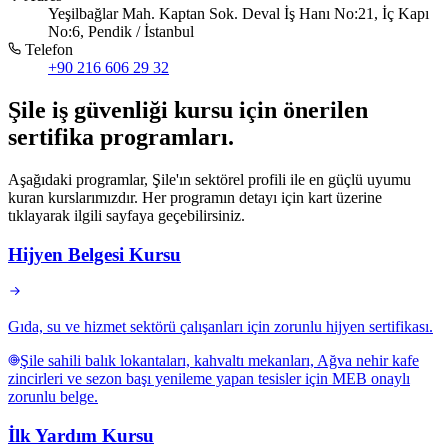
Yeşilbağlar Mah. Kaptan Sok. Deval İş Hanı No:21, İç Kapı
No:6, Pendik / İstanbul
Telefon
+90 216 606 29 32
Şile
iş güvenliği kursu için
önerilen
sertifika programları
.
Aşağıdaki programlar, Şile'ın sektörel profili ile en güçlü uyumu
kuran kurslarımızdır. Her programın detayı için kart üzerine
tıklayarak ilgili sayfaya geçebilirsiniz.
Hijyen Belgesi Kursu
Gıda, su ve hizmet sektörü çalışanları için zorunlu hijyen sertifikası.
Şile sahili balık lokantaları, kahvaltı mekanları, Ağva nehir kafe
zincirleri ve sezon başı yenileme yapan tesisler için MEB onaylı
zorunlu belge.
İlk Yardım Kursu