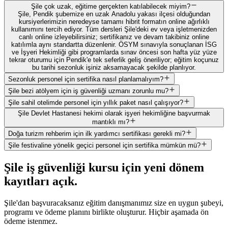
Şile çok uzak, eğitime gerçekten katılabilecek miyim?
Şile, Pendik şubemize en uzak Anadolu yakası ilçesi olduğundan
kursiyerlerimizin neredeyse tamamı hibrit formatın online ağırlıklı
kullanımını tercih ediyor. Tüm dersleri Şile'deki ev veya işletmenizden
canlı online izleyebilirsiniz; sertifikanız ve devam takibiniz online
katılımla aynı standartta düzenlenir. ÖSYM sınavıyla sonuçlanan İSG
ve İşyeri Hekimliği gibi programlarda sınav öncesi son hafta yüz yüze
tekrar oturumu için Pendik'e tek seferlik geliş öneriliyor; eğitim koçunuz
bu tarihi sezonluk işiniz aksamayacak şekilde planlıyor.
Sezonluk personel için sertifika nasıl planlamalıyım?
Şile bezi atölyem için iş güvenliği uzmanı zorunlu mu?
Şile sahil otelimde personel için yıllık paket nasıl çalışıyor?
Şile Devlet Hastanesi hekimi olarak işyeri hekimliğine başvurmak
mantıklı mı?
Doğa turizm rehberim için ilk yardımcı sertifikası gerekli mi?
Şile festivaline yönelik geçici personel için sertifika mümkün mü?
Şile
iş güvenliği kursu için
yeni dönem
kayıtları açık
.
Şile'dan başvuracaksanız eğitim danışmanımız size en uygun şubeyi,
programı ve ödeme planını birlikte oluşturur. Hiçbir aşamada ön
ödeme istenmez.