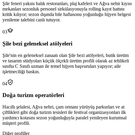
Şile feneri yakını balık restoranları, plaj kafeleri ve Ağva nehir kıyısı
mekanları sezonluk personel sirkülasyonuyla rolling kayıt hattını
kritik kılıyor; sezon dışında bile haftasonu yoğunluğu hijyen belgesi
yenileme talebini canlı tutuyor.
03
Şile bezi geleneksel atölyeleri
Şile'nin en geleneksel zanaatı olan Şile bezi atölyeleri, butik üretim
ve tasarım stüdyoları küçük ölçekli üretim profili olarak az tehlikeli
sınıfta C Sınıfı uzman ile temel hijyen başvuruları yapıyor; aile
işletmeciliği baskın.
04
Doğa turizm operatörleri
Hacıllı şelalesi, Ağva nehri, çam ormanı yürüyüş parkurları ve at
çiftlikleri gibi doğa turizm tesisleri ile festival organizasyonları ilk
yardımcı kotasını sezon yoğunluğuyla paralel yenileyen kurumsal
müşteri profili.
Diğer profiller