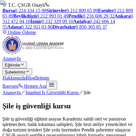
T.C. ÇSGB Onaylı
Bursa
0 224 334 15 98
Şirinevler
0 212 809 65 89
Esenler
0 212 809
65 89
Beylikdüzü
0 212 993 01 49
Pendik
0 216 606 29 32
Ankara
0
312 472 04 10
İzmir
0 232 329 09 10
Antalya
0 242 606 14
55
Adana
0 322 911 03 86
Diyarbakır
0 850 305 85 37
Online Ödeme
Anasayfa
Eğitimler
Şubelerimiz
Hakkımızda
Blog
İletişim
Başvuru
Hemen Ara
Anasayfa
／
İstanbul İş Güvenliği Kursu
／
Şile
Şile
iş güvenliği kursu
Şile iş güvenliği eğitimi arayan Karadeniz sahili otel ve pansiyon
işletmecileri, balık lokantası sahipleri, Şile bezi atölye yöneticileri ve
doğa turizmi tesisleri Şile yolu üzerinden Pendik şubemize ulaşıyor.
ÇSGB onaylı sertifika programlarımız hibrit formatla; mevsimsel