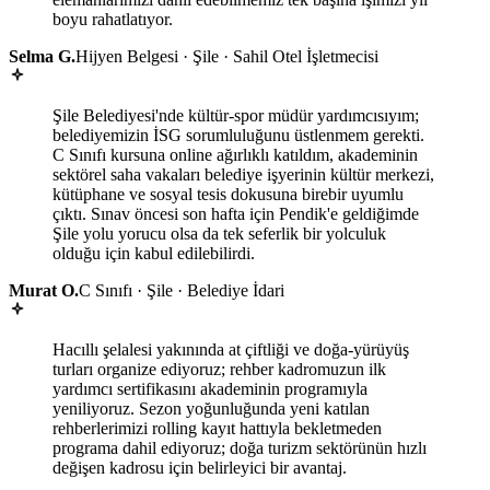
boyu rahatlatıyor.
Selma G.
Hijyen Belgesi · Şile · Sahil Otel İşletmecisi
Şile Belediyesi'nde kültür-spor müdür yardımcısıyım;
belediyemizin İSG sorumluluğunu üstlenmem gerekti.
C Sınıfı kursuna online ağırlıklı katıldım, akademinin
sektörel saha vakaları belediye işyerinin kültür merkezi,
kütüphane ve sosyal tesis dokusuna birebir uyumlu
çıktı. Sınav öncesi son hafta için Pendik'e geldiğimde
Şile yolu yorucu olsa da tek seferlik bir yolculuk
olduğu için kabul edilebilirdi.
Murat O.
C Sınıfı · Şile · Belediye İdari
Hacıllı şelalesi yakınında at çiftliği ve doğa-yürüyüş
turları organize ediyoruz; rehber kadromuzun ilk
yardımcı sertifikasını akademinin programıyla
yeniliyoruz. Sezon yoğunluğunda yeni katılan
rehberlerimizi rolling kayıt hattıyla bekletmeden
programa dahil ediyoruz; doğa turizm sektörünün hızlı
değişen kadrosu için belirleyici bir avantaj.