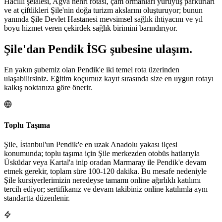
Hacıllı şelalesi, Ağva nehri rotası, çam ormanları yürüyüş parkurları
ve at çiftlikleri Şile'nin doğa turizm akslarını oluşturuyor; bunun
yanında Şile Devlet Hastanesi mevsimsel sağlık ihtiyacını ve yıl
boyu hizmet veren çekirdek sağlık birimini barındırıyor.
Şile
'dan
Pendik
İSG şubesine
ulaşım.
En yakın şubemiz olan Pendik'e iki temel rota üzerinden
ulaşabilirsiniz. Eğitim koçumuz kayıt sırasında size en uygun rotayı
kalkış noktanıza göre önerir.
Toplu Taşıma
Şile, İstanbul'un Pendik'e en uzak Anadolu yakası ilçesi
konumunda; toplu taşıma için Şile merkezden otobüs hatlarıyla
Üsküdar veya Kartal'a inip oradan Marmaray ile Pendik'e devam
etmek gerekir, toplam süre 100-120 dakika. Bu mesafe nedeniyle
Şile kursiyerlerimizin neredeyse tamamı online ağırlıklı katılımı
tercih ediyor; sertifikanız ve devam takibiniz online katılımla aynı
standartta düzenlenir.