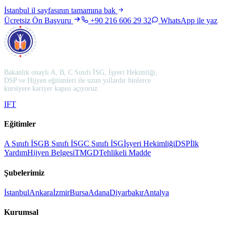
İstanbul
il sayfasının tamamına bak
Ücretsiz Ön Başvuru
+90 216 606 29 32
WhatsApp ile yaz
Bakanlık onaylı A, B, C Sınıfı İSG, İşyeri Hekimliği,
DSP ve Hijyen eğitimleri ile uzun yıllardır binlerce
kursiyere kariyer kapısı açıyoruz.
I
F
T
Eğitimler
A Sınıfı İSG
B Sınıfı İSG
C Sınıfı İSG
İşyeri Hekimliği
DSP
İlk
Yardım
Hijyen Belgesi
TMGD
Tehlikeli Madde
Şubelerimiz
İstanbul
Ankara
İzmir
Bursa
Adana
Diyarbakır
Antalya
Kurumsal