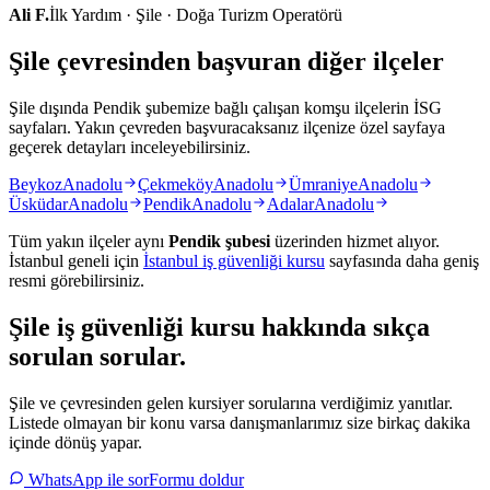
Ali F.
İlk Yardım · Şile · Doğa Turizm Operatörü
Şile çevresinden başvuran diğer ilçeler
Şile dışında Pendik şubemize bağlı çalışan komşu ilçelerin İSG
sayfaları. Yakın çevreden başvuracaksanız ilçenize özel sayfaya
geçerek detayları inceleyebilirsiniz.
Beykoz
Anadolu
Çekmeköy
Anadolu
Ümraniye
Anadolu
Üsküdar
Anadolu
Pendik
Anadolu
Adalar
Anadolu
Tüm yakın ilçeler aynı
Pendik
şubesi
üzerinden hizmet alıyor.
İstanbul
geneli için
İstanbul
iş güvenliği kursu
sayfasında daha geniş
resmi görebilirsiniz.
Şile
iş güvenliği kursu hakkında
sıkça
sorulan sorular
.
Şile ve çevresinden gelen kursiyer sorularına verdiğimiz yanıtlar.
Listede olmayan bir konu varsa danışmanlarımız size birkaç dakika
içinde dönüş yapar.
WhatsApp ile sor
Formu doldur