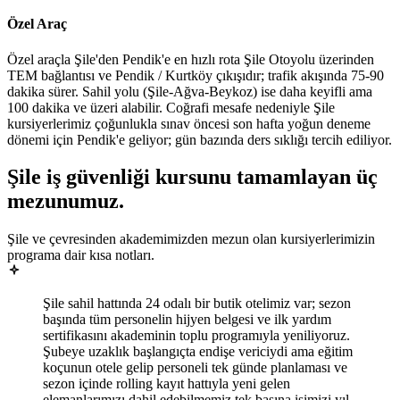
Özel Araç
Özel araçla Şile'den Pendik'e en hızlı rota Şile Otoyolu üzerinden
TEM bağlantısı ve Pendik / Kurtköy çıkışıdır; trafik akışında 75-90
dakika sürer. Sahil yolu (Şile-Ağva-Beykoz) ise daha keyifli ama
100 dakika ve üzeri alabilir. Coğrafi mesafe nedeniyle Şile
kursiyerlerimiz çoğunlukla sınav öncesi son hafta yoğun deneme
dönemi için Pendik'e geliyor; gün bazında ders sıklığı tercih ediliyor.
Şile
iş güvenliği kursunu tamamlayan
üç
mezunumuz
.
Şile ve çevresinden akademimizden mezun olan kursiyerlerimizin
programa dair kısa notları.
Şile sahil hattında 24 odalı bir butik otelimiz var; sezon
başında tüm personelin hijyen belgesi ve ilk yardım
sertifikasını akademinin toplu programıyla yeniliyoruz.
Şubeye uzaklık başlangıçta endişe vericiydi ama eğitim
koçunun otele gelip personeli tek günde planlaması ve
sezon içinde rolling kayıt hattıyla yeni gelen
elemanlarımızı dahil edebilmemiz tek başına işimizi yıl