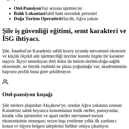
Otel-Pansiyon
Yaz sezonu işletmecisi
Balık Lokantası
Sahil hattı sezonluk personel
Doğa Turizm Operatörü
Hacıllı, Ağva yakını
Şile
iş güvenliği eğitimi,
semt karakteri ve
İSG ihtiyacı
.
Şile, İstanbul'un Karadeniz sahili kuzey ucunda mevsimsel ekonomi
ve küçük ölçekli aile işletmeciliği üzerine kurulu özgün bir karakter
taşıyor. İlçeyi tanımlayan dört doku da turizm-üretim-doğa-sağlık
ekseninde, ne büyük endüstri ne plaza yoğunluğu var; akademimizin
başvuru profili buna göre şekilleniyor.
Otel-pansiyon kuşağı
Şile merkez plajından Akçakese'ye, oradan Ağva yakınına uzanan
Karadeniz sahili boyunca konumlanan butik oteller, pansiyonlar,
kiralık villa işletmeleri ve apart oteller mevsimsel turizm
ekonomisinin omurgası; sezon başı yenileme yıllık ilk yardımcı
kotası ve hijyen belgesi taleplerini birlikte ortaya çıkartıyor.