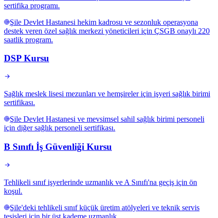
sertifika programı.
Şile Devlet Hastanesi hekim kadrosu ve sezonluk operasyona
destek veren özel sağlık merkezi yöneticileri için ÇSGB onaylı 220
saatlik program.
DSP Kursu
Sağlık meslek lisesi mezunları ve hemşireler için işyeri sağlık birimi
sertifikası.
Şile Devlet Hastanesi ve mevsimsel sahil sağlık birimi personeli
için diğer sağlık personeli sertifikası.
B Sınıfı İş Güvenliği Kursu
Tehlikeli sınıf işyerlerinde uzmanlık ve A Sınıfı'na geçiş için ön
koşul.
Şile'deki tehlikeli sınıf küçük üretim atölyeleri ve teknik servis
tesisleri için bir üst kademe uzmanlık.