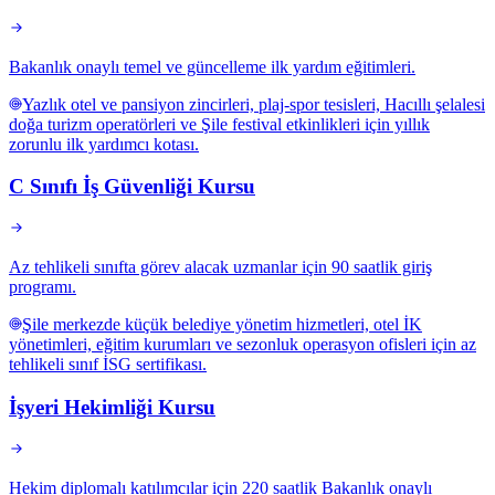
Bakanlık onaylı temel ve güncelleme ilk yardım eğitimleri.
Yazlık otel ve pansiyon zincirleri, plaj-spor tesisleri, Hacıllı şelalesi
doğa turizm operatörleri ve Şile festival etkinlikleri için yıllık
zorunlu ilk yardımcı kotası.
C Sınıfı İş Güvenliği Kursu
Az tehlikeli sınıfta görev alacak uzmanlar için 90 saatlik giriş
programı.
Şile merkezde küçük belediye yönetim hizmetleri, otel İK
yönetimleri, eğitim kurumları ve sezonluk operasyon ofisleri için az
tehlikeli sınıf İSG sertifikası.
İşyeri Hekimliği Kursu
Hekim diplomalı katılımcılar için 220 saatlik Bakanlık onaylı