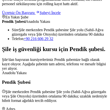
personel sirkülasyonu için rolling kayıt hattı aktif.
Ücretsiz Ön Başvuru
Şubeyi İncele
En Yakın Şube
Pendik Şubesi
Anadolu Yakası
Süre
Şile merkezden Pendik şubesine Şile yolu (Sahil-Ağva
güzergahı veya Şile Otoyolu) üzerinden ortalama 90 dakika
Telefon
+90 216 606 29 32
Şile
iş güvenliği kursu için
Pendik
şubesi
.
Şile'dan başvuran kursiyerlerimiz Pendik şubemize bağlı olarak
kayıt oluyor. Aşağıda şubenin tam adresi, telefonu ve mesafe bilgisi
yer alıyor.
Anadolu Yakası
Pendik Şubesi
Şile merkezden Pendik şubesine Şile yolu (Sahil-Ağva güzergahı
veya Şile Otoyolu) üzerinden ortalama 90 dakika; uzaklık nedeniyle
hibrit format ağırlıklı tercih ediliyor.
Adres