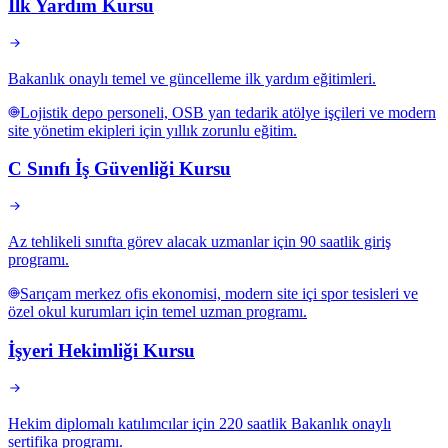
İlk Yardım Kursu
Bakanlık onaylı temel ve güncelleme ilk yardım eğitimleri.
Lojistik depo personeli, OSB yan tedarik atölye işçileri ve modern
site yönetim ekipleri için yıllık zorunlu eğitim.
C Sınıfı İş Güvenliği Kursu
Az tehlikeli sınıfta görev alacak uzmanlar için 90 saatlik giriş
programı.
Sarıçam merkez ofis ekonomisi, modern site içi spor tesisleri ve
özel okul kurumları için temel uzman programı.
İşyeri Hekimliği Kursu
Hekim diplomalı katılımcılar için 220 saatlik Bakanlık onaylı
sertifika programı.