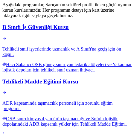
Aşağıdaki programlar, Sarıçam'ın sektörel profili ile en güçlü uyumu
kuran kurslarımızdır. Her programın detayı için kart üzerine
tıklayarak ilgili sayfaya geçebilirsiniz.
B Sınıfı İş Güvenliği Kursu
Tehlikeli sınıf işyerlerinde uzmanlık ve A Sınıfı'na geçiş için ön
koşul.
Hacı Sabancı OSB güney sınırı yan tedarik atölyeleri ve Yakapınar
lojistik depoları için tehlikeli sınıf uzman ihtiyacı.
Tehlikeli Madde Eğitimi Kursu
ADR kapsamında taşımacılık personeli için zorunlu eğitim
programı.
OSB sınırı kimyasal yan ürün taşımacılığı ve Sofulu lojistik
depolarındaki ADR kapsamlı yükler için Tehlikeli Madde Eğitimi.