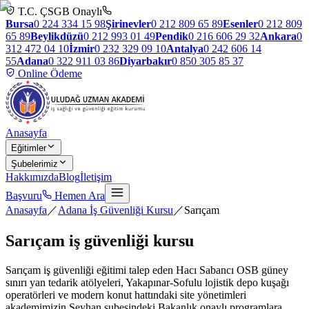
T.C. ÇSGB Onaylı
Bursa
0 224 334 15 98
Şirinevler
0 212 809 65 89
Esenler
0 212 809
65 89
Beylikdüzü
0 212 993 01 49
Pendik
0 216 606 29 32
Ankara
0
312 472 04 10
İzmir
0 232 329 09 10
Antalya
0 242 606 14
55
Adana
0 322 911 03 86
Diyarbakır
0 850 305 85 37
Online Ödeme
Anasayfa
Eğitimler
Şubelerimiz
Hakkımızda
Blog
İletişim
Başvuru
Hemen Ara
Anasayfa
／
Adana İş Güvenliği Kursu
／
Sarıçam
Sarıçam
iş güvenliği kursu
Sarıçam iş güvenliği eğitimi talep eden Hacı Sabancı OSB güney
sınırı yan tedarik atölyeleri, Yakapınar-Sofulu lojistik depo kuşağı
operatörleri ve modern konut hattındaki site yönetimleri
akademimizin Seyhan şubesindeki Bakanlık onaylı programlara