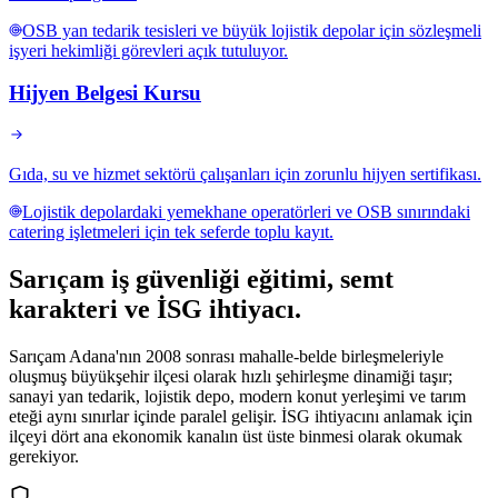
OSB yan tedarik tesisleri ve büyük lojistik depolar için sözleşmeli
işyeri hekimliği görevleri açık tutuluyor.
Hijyen Belgesi Kursu
Gıda, su ve hizmet sektörü çalışanları için zorunlu hijyen sertifikası.
Lojistik depolardaki yemekhane operatörleri ve OSB sınırındaki
catering işletmeleri için tek seferde toplu kayıt.
Sarıçam
iş güvenliği eğitimi,
semt
karakteri ve İSG ihtiyacı
.
Sarıçam Adana'nın 2008 sonrası mahalle-belde birleşmeleriyle
oluşmuş büyükşehir ilçesi olarak hızlı şehirleşme dinamiği taşır;
sanayi yan tedarik, lojistik depo, modern konut yerleşimi ve tarım
eteği aynı sınırlar içinde paralel gelişir. İSG ihtiyacını anlamak için
ilçeyi dört ana ekonomik kanalın üst üste binmesi olarak okumak
gerekiyor.