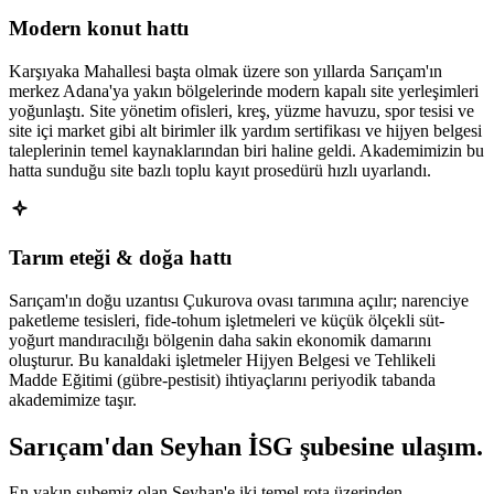
Modern konut hattı
Karşıyaka Mahallesi başta olmak üzere son yıllarda Sarıçam'ın
merkez Adana'ya yakın bölgelerinde modern kapalı site yerleşimleri
yoğunlaştı. Site yönetim ofisleri, kreş, yüzme havuzu, spor tesisi ve
site içi market gibi alt birimler ilk yardım sertifikası ve hijyen belgesi
taleplerinin temel kaynaklarından biri haline geldi. Akademimizin bu
hatta sunduğu site bazlı toplu kayıt prosedürü hızlı uyarlandı.
Tarım eteği & doğa hattı
Sarıçam'ın doğu uzantısı Çukurova ovası tarımına açılır; narenciye
paketleme tesisleri, fide-tohum işletmeleri ve küçük ölçekli süt-
yoğurt mandıracılığı bölgenin daha sakin ekonomik damarını
oluşturur. Bu kanaldaki işletmeler Hijyen Belgesi ve Tehlikeli
Madde Eğitimi (gübre-pestisit) ihtiyaçlarını periyodik tabanda
akademimize taşır.
Sarıçam
'dan
Seyhan
İSG şubesine
ulaşım.
En yakın şubemiz olan Seyhan'e iki temel rota üzerinden