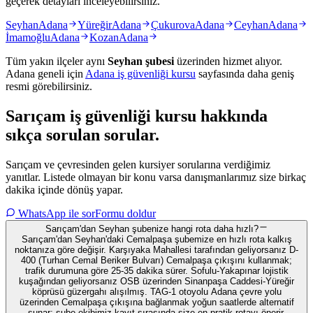
geçerek detayları inceleyebilirsiniz.
Seyhan
Adana
Yüreğir
Adana
Çukurova
Adana
Ceyhan
Adana
İmamoğlu
Adana
Kozan
Adana
Tüm yakın ilçeler aynı
Seyhan
şubesi
üzerinden hizmet alıyor.
Adana
geneli için
Adana
iş güvenliği kursu
sayfasında daha geniş
resmi görebilirsiniz.
Sarıçam
iş güvenliği kursu hakkında
sıkça sorulan sorular
.
Sarıçam ve çevresinden gelen kursiyer sorularına verdiğimiz
yanıtlar. Listede olmayan bir konu varsa danışmanlarımız size birkaç
dakika içinde dönüş yapar.
WhatsApp ile sor
Formu doldur
Sarıçam'dan Seyhan şubenize hangi rota daha hızlı?
Sarıçam'dan Seyhan'daki Cemalpaşa şubemize en hızlı rota kalkış
noktanıza göre değişir. Karşıyaka Mahallesi tarafından geliyorsanız D-
400 (Turhan Cemal Beriker Bulvarı) Cemalpaşa çıkışını kullanmak;
trafik durumuna göre 25-35 dakika sürer. Sofulu-Yakapınar lojistik
kuşağından geliyorsanız OSB üzerinden Sinanpaşa Caddesi-Yüreğir
köprüsü güzergahı alışılmış. TAG-1 otoyolu Adana çevre yolu
üzerinden Cemalpaşa çıkışına bağlanmak yoğun saatlerde alternatif
sunar; şube ekibimiz kayıt sırasında size en pratik rotayı önerir.