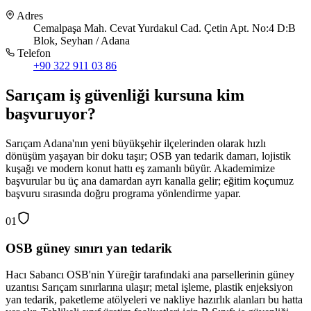
Adres
Cemalpaşa Mah. Cevat Yurdakul Cad. Çetin Apt. No:4 D:B
Blok, Seyhan / Adana
Telefon
+90 322 911 03 86
Sarıçam
iş güvenliği kursuna
kim
başvuruyor
?
Sarıçam Adana'nın yeni büyükşehir ilçelerinden olarak hızlı
dönüşüm yaşayan bir doku taşır; OSB yan tedarik damarı, lojistik
kuşağı ve modern konut hattı eş zamanlı büyür. Akademimize
başvurular bu üç ana damardan ayrı kanalla gelir; eğitim koçumuz
başvuru sırasında doğru programa yönlendirme yapar.
01
OSB güney sınırı yan tedarik
Hacı Sabancı OSB'nin Yüreğir tarafındaki ana parsellerinin güney
uzantısı Sarıçam sınırlarına ulaşır; metal işleme, plastik enjeksiyon
yan tedarik, paketleme atölyeleri ve nakliye hazırlık alanları bu hatta