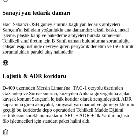
Sanayi yan tedarik damarı
Hacı Sabancı OSB güney sınırına bağlı yan tedarik atölyeleri
Sarıçam'ın istihdam yoğunluklu ana damarıdır; tekstil baskı, metal
işleme, plastik kalıp ve paketleme atölyeleri burada kümelenir.
Tehlikeli sınıf üretim için B Sınıfı uzman bulundurma zorunluluğu
çalışan eşiği üstünde devreye girer; periyodik denetim ve İSG kurulu
zorunlulukları paralel akış halindedir.
Lojistik & ADR koridoru
D-400 üzerinden Mersin Limanı'na, TAG-1 otoyolu üzerinden
Gaziantep ve Suriye sınırına, kuzeyden Ankara güzergahına açılan
kavşak konum Sarıçam'ı lojistik koridor olarak zenginleştirdi. ADR
kapsamına giren akaryakıt, kimyasal yarı mamul ve gübre yüklerinin
geçtiği bu koridorda depo operatörleri Tehlikeli Madde Eğitimi
sertifikasını sürekli aramaktadır; SRC + ADR + İlk Yardım üçlüsü
filo işletmecileri için standart paket halini aldı.