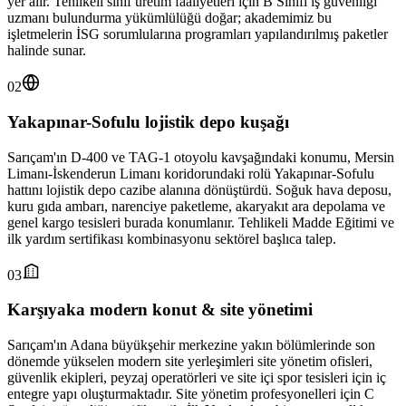
yer alır. Tehlikeli sınıf üretim faaliyetleri için B Sınıfı iş güvenliği
uzmanı bulundurma yükümlülüğü doğar; akademimiz bu
işletmelerin İSG sorumlularına programları yapılandırılmış paketler
halinde sunar.
02
Yakapınar-Sofulu lojistik depo kuşağı
Sarıçam'ın D-400 ve TAG-1 otoyolu kavşağındaki konumu, Mersin
Limanı-İskenderun Limanı koridorundaki rolü Yakapınar-Sofulu
hattını lojistik depo cazibe alanına dönüştürdü. Soğuk hava deposu,
kuru gıda ambarı, narenciye paketleme, akaryakıt ara depolama ve
genel kargo tesisleri burada konumlanır. Tehlikeli Madde Eğitimi ve
ilk yardım sertifikası kombinasyonu sektörel başlıca talep.
03
Karşıyaka modern konut & site yönetimi
Sarıçam'ın Adana büyükşehir merkezine yakın bölümlerinde son
dönemde yükselen modern site yerleşimleri site yönetim ofisleri,
güvenlik ekipleri, peyzaj operatörleri ve site içi spor tesisleri için iç
entegre yapı oluşturmaktadır. Site yönetim profesyonelleri için C