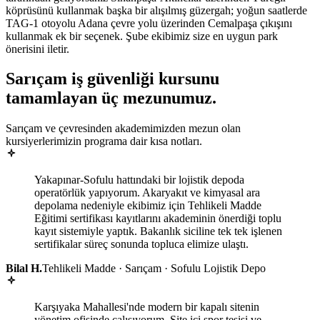
köprüsünü kullanmak başka bir alışılmış güzergah; yoğun saatlerde
TAG-1 otoyolu Adana çevre yolu üzerinden Cemalpaşa çıkışını
kullanmak ek bir seçenek. Şube ekibimiz size en uygun park
önerisini iletir.
Sarıçam
iş güvenliği kursunu
tamamlayan
üç mezunumuz
.
Sarıçam ve çevresinden akademimizden mezun olan
kursiyerlerimizin programa dair kısa notları.
Yakapınar-Sofulu hattındaki bir lojistik depoda
operatörlük yapıyorum. Akaryakıt ve kimyasal ara
depolama nedeniyle ekibimiz için Tehlikeli Madde
Eğitimi sertifikası kayıtlarını akademinin önerdiği toplu
kayıt sistemiyle yaptık. Bakanlık siciline tek tek işlenen
sertifikalar süreç sonunda topluca elimize ulaştı.
Bilal H.
Tehlikeli Madde · Sarıçam · Sofulu Lojistik Depo
Karşıyaka Mahallesi'nde modern bir kapalı sitenin
yönetim ofisinde çalışıyorum. Site içi spor tesisi ve