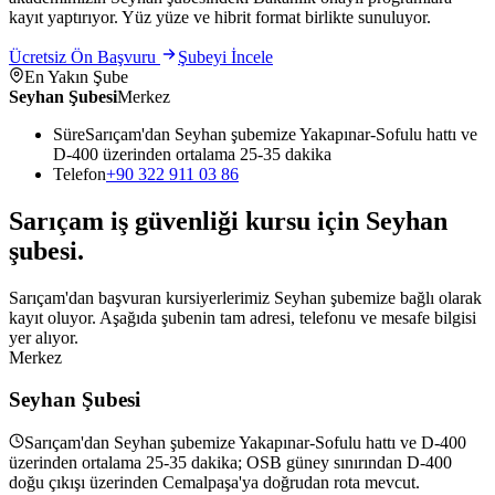
kayıt yaptırıyor. Yüz yüze ve hibrit format birlikte sunuluyor.
Ücretsiz Ön Başvuru
Şubeyi İncele
En Yakın Şube
Seyhan Şubesi
Merkez
Süre
Sarıçam'dan Seyhan şubemize Yakapınar-Sofulu hattı ve
D-400 üzerinden ortalama 25-35 dakika
Telefon
+90 322 911 03 86
Sarıçam
iş güvenliği kursu için
Seyhan
şubesi
.
Sarıçam'dan başvuran kursiyerlerimiz Seyhan şubemize bağlı olarak
kayıt oluyor. Aşağıda şubenin tam adresi, telefonu ve mesafe bilgisi
yer alıyor.
Merkez
Seyhan Şubesi
Sarıçam'dan Seyhan şubemize Yakapınar-Sofulu hattı ve D-400
üzerinden ortalama 25-35 dakika; OSB güney sınırından D-400
doğu çıkışı üzerinden Cemalpaşa'ya doğrudan rota mevcut.