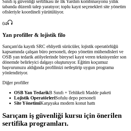
Sınıfı iş güvenliği sertifikası ile İlk Yardım kombinasyonu yıllık
tabanda düzenli talep yaratıyor; toplu kayıt seçenekleri site yönetim
ofisleriyle koordineli yürütülüyor.
04
Yan profiller & lojistik filo
Sarıçam'da kayıtlı SRC ehliyetli sürücüler, lojistik operatörlüğü
kapsamında çalışan büro personeli, depo yönetim mühendisleri ve
OSB yan tedarik atölyelerinde bireysel kayıt veren teknisyenler son
dönemde belirleyici dalgayı oluşturuyor. Eğitim koçumuz
başvurunuzu aldığında profilinizi netleştirip uygun programa
yönlendiriyor.
Diğer profiller
OSB Yan Tedarik
B Sınıfı + Tehlikeli Madde paketi
Lojistik Operatörleri
Sofulu depo personeli
Site Yönetimi
Karşıyaka modern konut hattı
Sarıçam
iş güvenliği kursu için
önerilen
sertifika programları
.