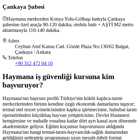
Çankaya Şubesi
Haymana merkezden Konya Yolu-Gölbaşı hattıyla Çankaya
şubesine özel araçla 90-120 dakika; otobüs hattı + AŞTİ M2 metro
aktarmasıyla 110-140 dakika.
Adres
Ceyhun Atuf Kansu Cad. Gözde Plaza No:130/62 Balgat,
Çankaya / Ankara
Telefon
+90 312 472 04 10
Haymana
iş güvenliği kursuna
kim
başvuruyor
?
Haymana'nın başvuru profili Türkiye'nin köklü kaplıca-tarım
merkezlerinden birinin kendine özgü ekonomik damarlarını taşıyor;
termal otel rezort yöneticisinden kaplıca işletmecisine, hububat tarım
operatöründen küçükbaş hayvan yetiştiricisine, Devlet Hastanesi
hemşiresine ve mahalle esnafına kadar dört ayrı kanal aynı dönemde
akademimize geliyor. Eğitim koçumuz başvurunuzu aldığında
Haymana'nın hangi termal-tarım-hayvancılık-sağlık damarından
geldiğinizi netleştirip programınızı uzun mesafe-hibrit format