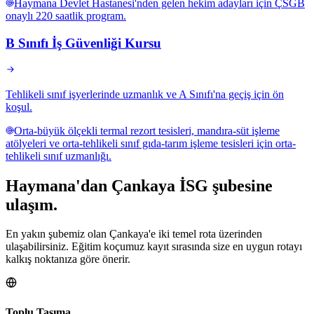
Haymana Devlet Hastanesi'nden gelen hekim adayları için ÇSGB
onaylı 220 saatlik program.
B Sınıfı İş Güvenliği Kursu
Tehlikeli sınıf işyerlerinde uzmanlık ve A Sınıfı'na geçiş için ön
koşul.
Orta-büyük ölçekli termal rezort tesisleri, mandıra-süt işleme
atölyeleri ve orta-tehlikeli sınıf gıda-tarım işleme tesisleri için orta-
tehlikeli sınıf uzmanlığı.
Haymana
'dan
Çankaya
İSG şubesine
ulaşım.
En yakın şubemiz olan Çankaya'e iki temel rota üzerinden
ulaşabilirsiniz. Eğitim koçumuz kayıt sırasında size en uygun rotayı
kalkış noktanıza göre önerir.
Toplu Taşıma