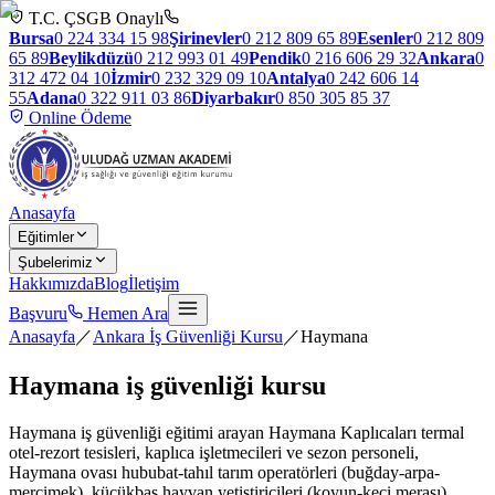
T.C. ÇSGB Onaylı
Bursa
0 224 334 15 98
Şirinevler
0 212 809 65 89
Esenler
0 212 809
65 89
Beylikdüzü
0 212 993 01 49
Pendik
0 216 606 29 32
Ankara
0
312 472 04 10
İzmir
0 232 329 09 10
Antalya
0 242 606 14
55
Adana
0 322 911 03 86
Diyarbakır
0 850 305 85 37
Online Ödeme
Anasayfa
Eğitimler
Şubelerimiz
Hakkımızda
Blog
İletişim
Başvuru
Hemen Ara
Anasayfa
／
Ankara İş Güvenliği Kursu
／
Haymana
Haymana
iş güvenliği kursu
Haymana iş güvenliği eğitimi arayan Haymana Kaplıcaları termal
otel-rezort tesisleri, kaplıca işletmecileri ve sezon personeli,
Haymana ovası hububat-tahıl tarım operatörleri (buğday-arpa-
mercimek), küçükbaş hayvan yetiştiricileri (koyun-keçi merası),