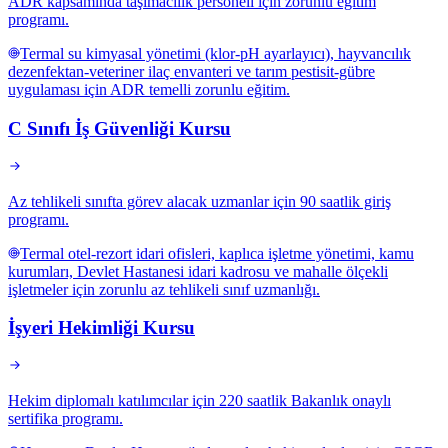
ADR kapsamında taşımacılık personeli için zorunlu eğitim
programı.
Termal su kimyasal yönetimi (klor-pH ayarlayıcı), hayvancılık
dezenfektan-veteriner ilaç envanteri ve tarım pestisit-gübre
uygulaması için ADR temelli zorunlu eğitim.
C Sınıfı İş Güvenliği Kursu
Az tehlikeli sınıfta görev alacak uzmanlar için 90 saatlik giriş
programı.
Termal otel-rezort idari ofisleri, kaplıca işletme yönetimi, kamu
kurumları, Devlet Hastanesi idari kadrosu ve mahalle ölçekli
işletmeler için zorunlu az tehlikeli sınıf uzmanlığı.
İşyeri Hekimliği Kursu
Hekim diplomalı katılımcılar için 220 saatlik Bakanlık onaylı
sertifika programı.