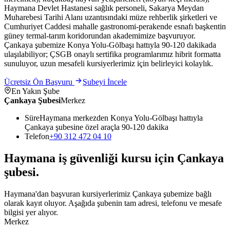
Haymana Devlet Hastanesi sağlık personeli, Sakarya Meydan
Muharebesi Tarihi Alanı uzantısındaki müze rehberlik şirketleri ve
Cumhuriyet Caddesi mahalle gastronomi-perakende esnafı başkentin
güney termal-tarım koridorundan akademimize başvuruyor.
Çankaya şubemize Konya Yolu-Gölbaşı hattıyla 90-120 dakikada
ulaşılabiliyor; ÇSGB onaylı sertifika programlarımız hibrit formatta
sunuluyor, uzun mesafeli kursiyerlerimiz için belirleyici kolaylık.
Ücretsiz Ön Başvuru
Şubeyi İncele
En Yakın Şube
Çankaya Şubesi
Merkez
Süre
Haymana merkezden Konya Yolu-Gölbaşı hattıyla
Çankaya şubesine özel araçla 90-120 dakika
Telefon
+90 312 472 04 10
Haymana
iş güvenliği kursu için
Çankaya
şubesi
.
Haymana'dan başvuran kursiyerlerimiz Çankaya şubemize bağlı
olarak kayıt oluyor. Aşağıda şubenin tam adresi, telefonu ve mesafe
bilgisi yer alıyor.
Merkez