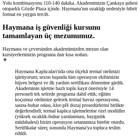
Yolu kombinasyonu 110-140 dakika. Akademimizin Çankaya şubesi
otoparklı Gözde Plaza içinde. Haymana'nın uzaklığı nedeniyle hibrit
format en yaygın tercih.
Haymana
iş güvenliği kursunu
tamamlayan
üç mezunumuz
.
Haymana ve çevresinden akademimizden mezun olan
kursiyerlerimizin programa dair kısa notları.
Haymana Kaplıcaları'nda orta ölçekli termal otelimizi
işletiyorum; sezon başında tüm operasyon ekibimizin
hijyen belgesi ve ilk yardım sertifikası dönemine girdik.
Akademinin işletme bazlı toplu kayıt önerisiyle 14
personeli tek seferde programa dahil ettik; eğitim
koçumuz otelimize gelerek termal havuz operasyonu,
sauna-buhar odası, klor-pH dozaj prosedürlerini birlikte
değerlendirdi; termal kaplıca işletmelerine özel modüller
(yüksek sıcaklık-buhar yaralanması, baygınlık
müdahalesi) bizim operasyon ortamımıza birebir oturdu.
Sertifikalar süreç sonunda Haymana'ya topluca teslim
edildi.