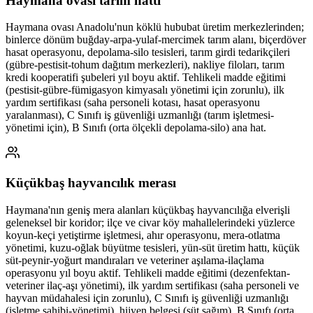
Haymana ovası tarım hattı
Haymana ovası Anadolu'nun köklü hububat üretim merkezlerinden;
binlerce dönüm buğday-arpa-yulaf-mercimek tarım alanı, biçerdöver
hasat operasyonu, depolama-silo tesisleri, tarım girdi tedarikçileri
(gübre-pestisit-tohum dağıtım merkezleri), nakliye filoları, tarım
kredi kooperatifi şubeleri yıl boyu aktif. Tehlikeli madde eğitimi
(pestisit-gübre-fümigasyon kimyasalı yönetimi için zorunlu), ilk
yardım sertifikası (saha personeli kotası, hasat operasyonu
yaralanması), C Sınıfı iş güvenliği uzmanlığı (tarım işletmesi-
yönetimi için), B Sınıfı (orta ölçekli depolama-silo) ana hat.
Küçükbaş hayvancılık merası
Haymana'nın geniş mera alanları küçükbaş hayvancılığa elverişli
geleneksel bir koridor; ilçe ve civar köy mahallelerindeki yüzlerce
koyun-keçi yetiştirme işletmesi, ahır operasyonu, mera-otlatma
yönetimi, kuzu-oğlak büyütme tesisleri, yün-süt üretim hattı, küçük
süt-peynir-yoğurt mandıraları ve veteriner aşılama-ilaçlama
operasyonu yıl boyu aktif. Tehlikeli madde eğitimi (dezenfektan-
veteriner ilaç-aşı yönetimi), ilk yardım sertifikası (saha personeli ve
hayvan müdahalesi için zorunlu), C Sınıfı iş güvenliği uzmanlığı
(işletme sahibi-yönetimi), hijyen belgesi (süt sağım), B Sınıfı (orta