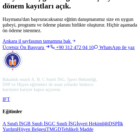
dönem kayıtları açık
.
Haymana'dan başvuracaksanız eğitim danışmanımız size en uygun
şubeyi, programı ve ödeme planını birlikte oluşturur. Hiçbir aşamada
ön ödeme istenmez.
Ankara
il sayfasının tamamına bak
Ücretsiz Ön Başvuru
+90 312 472 04 10
WhatsApp ile yaz
Bakanlık onaylı A, B, C Sınıfı İSG, İşyeri Hekimliği,
DSP ve Hijyen eğitimleri ile uzun yıllardır binlerce
kursiyere kariyer kapısı açıyoruz.
I
F
T
Eğitimler
A Sınıfı İSG
B Sınıfı İSG
C Sınıfı İSG
İşyeri Hekimliği
DSP
İlk
Yardım
Hijyen Belgesi
TMGD
Tehlikeli Madde