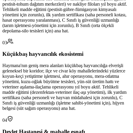
pestisit-tohum dağıtım merkezleri) ve nakliye filoları yıl boyu aktif.
Tehlikeli madde eğitimi (pestisit-gübre-fümigasyon kimyasalı
yönetimi için zorunlu), ilk yardım sertifikası (saha personeli kotası,
hasat operasyonu yaralanması), C Sınıfı iş güvenliği uzmanlığı
(tarım işletmesi-yönetimi için zorunlu), B Sınıfı (orta ölçekli
depolama-silo tesisleri için) ana hat.
03
Küçükbaş hayvancılık ekosistemi
Haymana'nın geniş mera alanları küçükbaş hayvancılığa elverişli
geleneksel bir koridor; ilçe ve civar köy mahallelerindeki yüzlerce
koyun-keçi yetiştirme işletmesi, ahır operasyonu, mera-otlatma
yönetimi, kuzu-oğlak büyütme tesisleri, yün-süt üretim hattı ve
veteriner aşılama-ilaçlama operasyonu yıl boyu aktif. Tehlikeli
madde eğitimi (dezenfektan-veteriner ilaç-aşı yönetimi), ilk yardım
sertifikası (saha personeli ve hayvan müdahalesi için zorunlu), C
Sınıfı iş güvenliği uzmanlığı (işletme sahibi-yönetimi için), hijyen
belgesi (süt sağım operasyonu) ana hat.
04
Devlet Hastanesi & mahalle esnafı