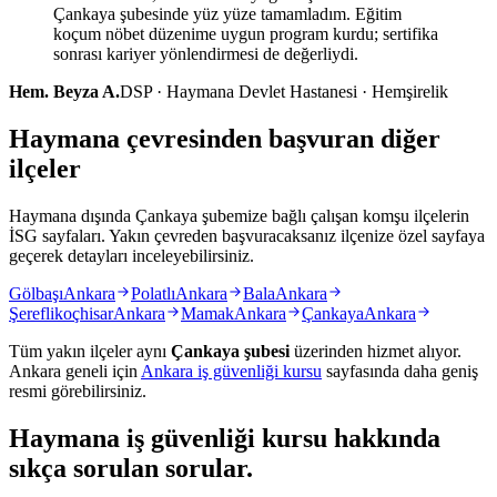
Çankaya şubesinde yüz yüze tamamladım. Eğitim
koçum nöbet düzenime uygun program kurdu; sertifika
sonrası kariyer yönlendirmesi de değerliydi.
Hem. Beyza A.
DSP · Haymana Devlet Hastanesi · Hemşirelik
Haymana çevresinden başvuran diğer
ilçeler
Haymana dışında Çankaya şubemize bağlı çalışan komşu ilçelerin
İSG sayfaları. Yakın çevreden başvuracaksanız ilçenize özel sayfaya
geçerek detayları inceleyebilirsiniz.
Gölbaşı
Ankara
Polatlı
Ankara
Bala
Ankara
Şereflikoçhisar
Ankara
Mamak
Ankara
Çankaya
Ankara
Tüm yakın ilçeler aynı
Çankaya
şubesi
üzerinden hizmet alıyor.
Ankara
geneli için
Ankara
iş güvenliği kursu
sayfasında daha geniş
resmi görebilirsiniz.
Haymana
iş güvenliği kursu hakkında
sıkça sorulan sorular
.