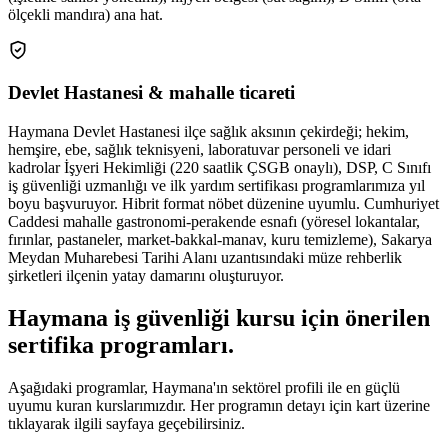
ölçekli mandıra) ana hat.
Devlet Hastanesi & mahalle ticareti
Haymana Devlet Hastanesi ilçe sağlık aksının çekirdeği; hekim,
hemşire, ebe, sağlık teknisyeni, laboratuvar personeli ve idari
kadrolar İşyeri Hekimliği (220 saatlik ÇSGB onaylı), DSP, C Sınıfı
iş güvenliği uzmanlığı ve ilk yardım sertifikası programlarımıza yıl
boyu başvuruyor. Hibrit format nöbet düzenine uyumlu. Cumhuriyet
Caddesi mahalle gastronomi-perakende esnafı (yöresel lokantalar,
fırınlar, pastaneler, market-bakkal-manav, kuru temizleme), Sakarya
Meydan Muharebesi Tarihi Alanı uzantısındaki müze rehberlik
şirketleri ilçenin yatay damarını oluşturuyor.
Haymana
iş güvenliği kursu için
önerilen
sertifika programları
.
Aşağıdaki programlar, Haymana'ın sektörel profili ile en güçlü
uyumu kuran kurslarımızdır. Her programın detayı için kart üzerine
tıklayarak ilgili sayfaya geçebilirsiniz.