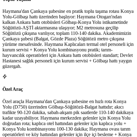
Haymana'dan Çankaya şubesine en pratik toplu taşıma rotası Konya
Yolu-Gölbaşı hattı üzerinden başlıyor: Haymana Otogarı'ndan
kalkan Ankara hattı otobüsleri Gölbaşı-Konya Yolu istikametinde
Söğütözü-AŞTİ aktarmasına ulaşıyor; M2 metrosuna geçilip
Söğütözü çıkışına varılıyor, toplam 110-140 dakika. Akademimizin
Çankaya şubesi (Balgat, Gözde Plaza) Söğütözü metro çıkışına
yürüme mesafesinde. Haymana Kaplıcaları termal otel personeli için
kurum servisi + Konya Yolu kombinasyonu pratik; tarım-
hayvancılık operatörleri için Ankara hattı otobüsleri standart; Devlet
Hastanesi sağlık personeli için kurum servisi + Gölbaşı hattı yaygın
güzergah.
Özel Araç
Özel araçla Haymana'dan Çankaya şubesine en hızlı rota Konya
Yolu (D750) üzerinden Gölbaşı-Söğütözü-Balgat hattıdır; akıcı
trafikte 90-120 dakika, sabah-akşam pik saatlerde 110-140 dakikaya
kadar uzayabiliyor. Haymana merkezden gelenler için Konya Yolu
doğrudan rota; kaplıca otel hattından gelenler için kaplıca yolu +
Konya Yolu kombinasyonu 100-130 dakika; Haymana ovası tarım
operatörleri ve köy hattından gelenler için ilçe içi besleme + Konya