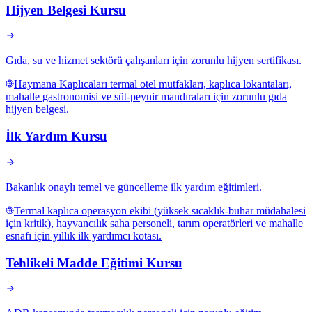
Hijyen Belgesi Kursu
Gıda, su ve hizmet sektörü çalışanları için zorunlu hijyen sertifikası.
Haymana Kaplıcaları termal otel mutfakları, kaplıca lokantaları,
mahalle gastronomisi ve süt-peynir mandıraları için zorunlu gıda
hijyen belgesi.
İlk Yardım Kursu
Bakanlık onaylı temel ve güncelleme ilk yardım eğitimleri.
Termal kaplıca operasyon ekibi (yüksek sıcaklık-buhar müdahalesi
için kritik), hayvancılık saha personeli, tarım operatörleri ve mahalle
esnafı için yıllık ilk yardımcı kotası.
Tehlikeli Madde Eğitimi Kursu