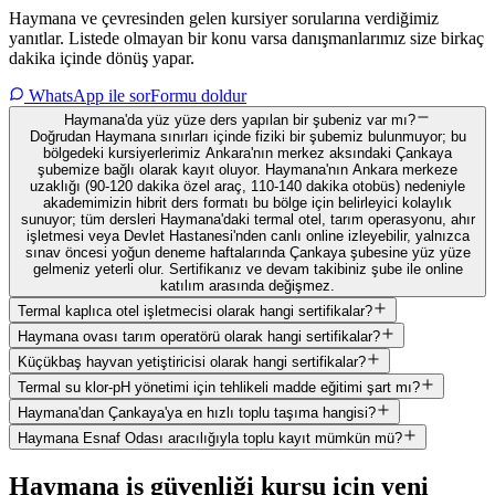
Haymana ve çevresinden gelen kursiyer sorularına verdiğimiz
yanıtlar. Listede olmayan bir konu varsa danışmanlarımız size birkaç
dakika içinde dönüş yapar.
WhatsApp ile sor
Formu doldur
Haymana'da yüz yüze ders yapılan bir şubeniz var mı?
Doğrudan Haymana sınırları içinde fiziki bir şubemiz bulunmuyor; bu
bölgedeki kursiyerlerimiz Ankara'nın merkez aksındaki Çankaya
şubemize bağlı olarak kayıt oluyor. Haymana'nın Ankara merkeze
uzaklığı (90-120 dakika özel araç, 110-140 dakika otobüs) nedeniyle
akademimizin hibrit ders formatı bu bölge için belirleyici kolaylık
sunuyor; tüm dersleri Haymana'daki termal otel, tarım operasyonu, ahır
işletmesi veya Devlet Hastanesi'nden canlı online izleyebilir, yalnızca
sınav öncesi yoğun deneme haftalarında Çankaya şubesine yüz yüze
gelmeniz yeterli olur. Sertifikanız ve devam takibiniz şube ile online
katılım arasında değişmez.
Termal kaplıca otel işletmecisi olarak hangi sertifikalar?
Haymana ovası tarım operatörü olarak hangi sertifikalar?
Küçükbaş hayvan yetiştiricisi olarak hangi sertifikalar?
Termal su klor-pH yönetimi için tehlikeli madde eğitimi şart mı?
Haymana'dan Çankaya'ya en hızlı toplu taşıma hangisi?
Haymana Esnaf Odası aracılığıyla toplu kayıt mümkün mü?
Haymana
iş güvenliği kursu için
yeni