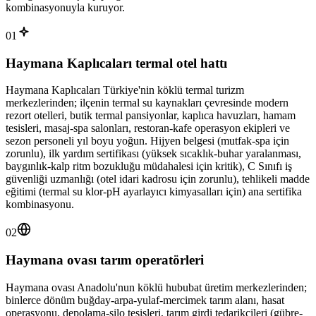
kombinasyonuyla kuruyor.
01
Haymana Kaplıcaları termal otel hattı
Haymana Kaplıcaları Türkiye'nin köklü termal turizm
merkezlerinden; ilçenin termal su kaynakları çevresinde modern
rezort otelleri, butik termal pansiyonlar, kaplıca havuzları, hamam
tesisleri, masaj-spa salonları, restoran-kafe operasyon ekipleri ve
sezon personeli yıl boyu yoğun. Hijyen belgesi (mutfak-spa için
zorunlu), ilk yardım sertifikası (yüksek sıcaklık-buhar yaralanması,
baygınlık-kalp ritm bozukluğu müdahalesi için kritik), C Sınıfı iş
güvenliği uzmanlığı (otel idari kadrosu için zorunlu), tehlikeli madde
eğitimi (termal su klor-pH ayarlayıcı kimyasalları için) ana sertifika
kombinasyonu.
02
Haymana ovası tarım operatörleri
Haymana ovası Anadolu'nun köklü hububat üretim merkezlerinden;
binlerce dönüm buğday-arpa-yulaf-mercimek tarım alanı, hasat
operasyonu, depolama-silo tesisleri, tarım girdi tedarikçileri (gübre-