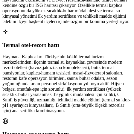
kendine özgü bir İSG haritası çıkarıyor. Özellikle termal kaplıca
operasyonunda yüksek sıcaklık-buhar müdahalesi ve termal su
kimyasal yönetimi ilk yardım sertifikası ve tehlikeli madde eğitimi
talebini ilçeyi başkent ilçeleri içinde özgün bir konuma yerleştiriyor.
Termal otel-rezort hattı
Haymana Kaplıcaları Türkiye'nin köklü termal turizm
merkezlerinden; ilçenin termal su kaynakları çevresinde modern
rezort otelleri (havuz-jakuzi-spa kompleksleri), butik termal
pansiyonlar, kaplıca-hamam tesisleri, masaj-fizyoterapi salonları,
restoran-kafe operasyon birimleri, sauna-buhar odaları, sezon
yoğunluğunda artan personel sirkülasyonu yıl boyu aktif. Hijyen
belgesi (mutfak-spa için zorunlu), ilk yardım sertifikası (yüksek
sıcaklık-buhar yaralanması-baygınlık müdahalesi için kritik), C
Sınıfı iş güvenliği uzmanlığı, tehlikeli madde eğitimi (termal su klor-
pH ayarlayıcı kimyasalları), B Sınıfı (orta-büyük ölçekli rezortlar
için) ana sertifika kombinasyonu.