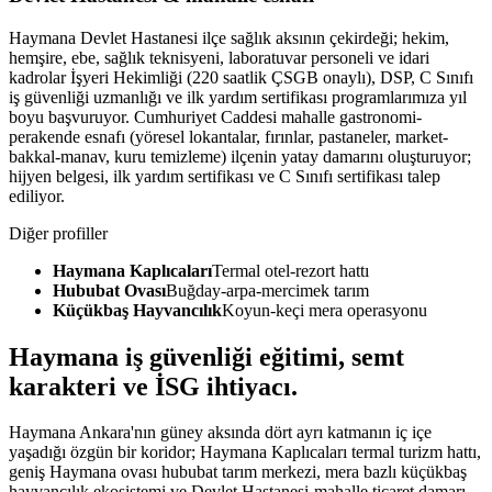
Haymana Devlet Hastanesi ilçe sağlık aksının çekirdeği; hekim,
hemşire, ebe, sağlık teknisyeni, laboratuvar personeli ve idari
kadrolar İşyeri Hekimliği (220 saatlik ÇSGB onaylı), DSP, C Sınıfı
iş güvenliği uzmanlığı ve ilk yardım sertifikası programlarımıza yıl
boyu başvuruyor. Cumhuriyet Caddesi mahalle gastronomi-
perakende esnafı (yöresel lokantalar, fırınlar, pastaneler, market-
bakkal-manav, kuru temizleme) ilçenin yatay damarını oluşturuyor;
hijyen belgesi, ilk yardım sertifikası ve C Sınıfı sertifikası talep
ediliyor.
Diğer profiller
Haymana Kaplıcaları
Termal otel-rezort hattı
Hububat Ovası
Buğday-arpa-mercimek tarım
Küçükbaş Hayvancılık
Koyun-keçi mera operasyonu
Haymana
iş güvenliği eğitimi,
semt
karakteri ve İSG ihtiyacı
.
Haymana Ankara'nın güney aksında dört ayrı katmanın iç içe
yaşadığı özgün bir koridor; Haymana Kaplıcaları termal turizm hattı,
geniş Haymana ovası hububat tarım merkezi, mera bazlı küçükbaş
hayvancılık ekosistemi ve Devlet Hastanesi-mahalle ticaret damarı