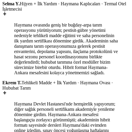
Selma Y.
Hijyen + İlk Yardım · Haymana Kaplıcaları · Termal Otel
İşletmecisi
Haymana ovasında geniş bir buğday-arpa tarım
operasyonu yürütüyorum; pestisit-gübre yönetimi
nedeniyle tehlikeli madde eğitimi ve saha personelinin
ilk yardım sertifikası dönemine girdik. Akademinin saha
danışmanı tarım operasyonumuza gelerek pestisit
envanterini, depolama yapısını, ilaçlama protokolünü ve
hasat sezonu personel koordinasyonunu birlikte
değerlendirdi; hububat tarımına özel modüller bizim
sürecimize birebir oturdu. Hibrit format Haymana-
Ankara mesafesini kolayca yönetmemizi sağladı.
Ekrem T.
Tehlikeli Madde + İlk Yardım · Haymana Ovası ·
Hububat Tarım
Haymana Devlet Hastanesi'nde hemşirelik yapıyorum;
diğer sağlık personeli sertifikamı akademiyle yenileme
dönemine girdim. Haymana-Ankara mesafesi
başlangıçta zorlayıcı görünmüştü; akademinin hibrit
formatı sayesinde dersleri Haymana'daki evimden
online izledim, sınav öncesi yoğunlaşma haftalarını