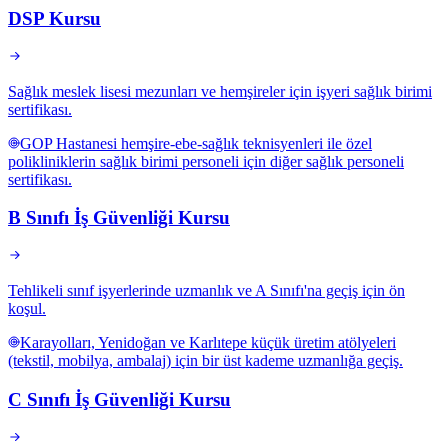
DSP Kursu
Sağlık meslek lisesi mezunları ve hemşireler için işyeri sağlık birimi
sertifikası.
GOP Hastanesi hemşire-ebe-sağlık teknisyenleri ile özel
polikliniklerin sağlık birimi personeli için diğer sağlık personeli
sertifikası.
B Sınıfı İş Güvenliği Kursu
Tehlikeli sınıf işyerlerinde uzmanlık ve A Sınıfı'na geçiş için ön
koşul.
Karayolları, Yenidoğan ve Karlıtepe küçük üretim atölyeleri
(tekstil, mobilya, ambalaj) için bir üst kademe uzmanlığa geçiş.
C Sınıfı İş Güvenliği Kursu