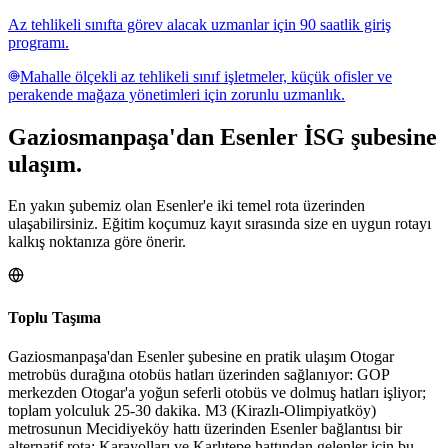
Az tehlikeli sınıfta görev alacak uzmanlar için 90 saatlik giriş
programı.
Mahalle ölçekli az tehlikeli sınıf işletmeler, küçük ofisler ve
perakende mağaza yönetimleri için zorunlu uzmanlık.
Gaziosmanpaşa
'dan
Esenler
İSG şubesine
ulaşım.
En yakın şubemiz olan Esenler'e iki temel rota üzerinden
ulaşabilirsiniz. Eğitim koçumuz kayıt sırasında size en uygun rotayı
kalkış noktanıza göre önerir.
Toplu Taşıma
Gaziosmanpaşa'dan Esenler şubesine en pratik ulaşım Otogar
metrobüs durağına otobüs hatları üzerinden sağlanıyor: GOP
merkezden Otogar'a yoğun seferli otobüs ve dolmuş hatları işliyor;
toplam yolculuk 25-30 dakika. M3 (Kirazlı-Olimpiyatköy)
metrosunun Mecidiyeköy hattı üzerinden Esenler bağlantısı bir
alternatif rota; Karayolları ve Karlıtepe hattından gelenler için bu