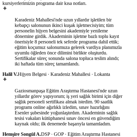
kursiyerlerimizin programa dair kısa notları.
Karadeniz Mahallesi'nde uzun yıllardır işletilen bir
kebapçı salonunun ikinci kuşak işletmecisiyim; tüm
personelin hijyen belgesini akademiyle yenileme
dönemine girdik. Akademinin işletme bazlı toplu kayıt
önerisiyle 8 personeli tek seferde programa dahil ettik;
eğitim koçumuz salonumuza gelerek vardiya planımızla
uyumlu öğleden önce dilimini birlikte oluşturdu.
Sertifikalar süreç sonunda salona topluca teslim alındı;
iki haftada tüm süreç tamamlandı.
Halil V.
Hijyen Belgesi · Karadeniz Mahallesi · Lokanta
Gaziosmanpaşa Eğitim Araştırma Hastanesi'nde uzun
yıllardır görev yapıyorum; iş yeri sağlık birimi için diğer
sağlık personeli sertifikası almak istedim. 90 saatlik
programı online ağırlıklı izledim, sınav hazırlığını
Esenler şubesinde yoğunlaştırdım. Akademinin sağlık
tesisi vakaları kütüphanesi sınav öncesi en güvendiğim
kaynak oldu; ilk denemede başarıyla tamamladım.
Hemşire Songül A.
DSP · GOP · Eğitim Araştırma Hastanesi