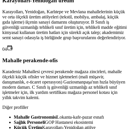
Karayolları-Yenidoğan üretim
Karayolları, Yenidoğan, Karlıtepe ve Mevlana mahallelerinin küçük
ve orta ölçekli üretim atölyeleri (tekstil, mobilya, ambalaj, küçük
gıda işleme) ilçenin sanayi damarını oluşturuyor. B Sınıfı iş
güvenliği uzmanlığı tehlikeli sınıf üretim için, tehlikeli madde eğitimi
kimyasal kullanan üretim hatları için sürekli açık talep; akademimiz
semt sanayi odasıyla iş birliğinde grup başvurularını değerlendiriyor.
04
Mahalle perakende-ofis
Karadeniz Mahallesi çevresi perakende mağaza zincirleri, mahalle
ölçekli küçük ofisler ve hizmet işletmeleri (mali müşavir,
danışmanlık, e-ticaret operasyon) Gaziosmanpaşa'nın hızla büyüyen
modern damarı. C Sınıfı iş güvenliği uzmanlığı az tehlikeli sınıf
işletmeler için, ilk yardım sertifikası mağaza personel kotası için
yıllık takvim kalemi.
Diğer profiller
Mahalle Gastronomisi
Lokanta-kafe-pazar esnafı
Sağlık Personeli
GOP Hastanesi ekosistemi
Küçük Üretim
Karayolları-Yenidoğan atölye